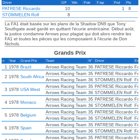
Driver
GP
Win
Pole
F.lap
Pod
Pts
PATRESE Riccardo
10
1
8
STOMMELEN Rolf
8
La FA1 était basée sur les plans de la Shadow DN9 que Tony
Southgate avait gardé en quittant l'écurie américaine. Début août,
la justice condamne Arrows pour plagiat qui doit alors rendre les
FA1 et toutes les pièces qui les composaient à l'écurie de Don
Nichols.
Grands Prix
n
Year
Grand Prix
Team
N°
Driver
En
1
1978
Brazil
Arrows Racing Team
36
PATRESE Riccardo
Fo
Arrows Racing Team
35
PATRESE Riccardo
Fo
2
1978
South Africa
Arrows Racing Team
36
STOMMELEN Rolf
Fo
Arrows Racing Team
35
PATRESE Riccardo
Fo
3
1978
USA West
Arrows Racing Team
36
STOMMELEN Rolf
Fo
Arrows Racing Team
35
PATRESE Riccardo
Fo
4
1978
Monaco
Arrows Racing Team
36
STOMMELEN Rolf
Fo
Arrows Racing Team
35
PATRESE Riccardo
Fo
5
1978
Belgium
Arrows Racing Team
36
STOMMELEN Rolf
Fo
Arrows Racing Team
35
PATRESE Riccardo
Fo
6
1978
Spain
Arrows Racing Team
36
STOMMELEN Rolf
Fo
Arrows Racing Team
35
PATRESE Riccardo
Fo