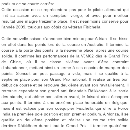
podium de sa courte carrière.
Cette occasion ne se représentera pas pour le pilote allemand qui
finit sa saison avec un compteur vierge, et avec pour meilleur
résultat une maigre treizième place. Il est néanmoins conservé pour
l'année 2009, toujours aux côtés du vétéran Fisichella.
Cette nouvelle saison s'annonce bien mieux pour Adrian. Il se hisse
en effet dans les points lors de la course en Australie. Il termine la
course à la porte des points, à la neuvième place, après une course
solide. Il confirme les performances de la VJM02 dès le Grand Prix
de Chine, où il se classe sixième avant d'être contraint
d'abandonner, mettant ainsi un terme à ses espoirs de marquer des
points. S'ensuit un petit passage à vide, mais il se qualifie à la
septième place pour son Grand Prix national. Il réalise un très bon
début de course et se retrouve deuxième avant son ravitaillement. Il
retrouve cependant son grand ami finlandais Räikkönen à la sortie
des stands, qui abîme son aileron avant, le faisant ainsi échapper
aux points. Il termine à une onzième place honorable en Belgique,
mais il est éclipsé par son coéquipier Fisichella qui offre à Force
India sa première pole position et son premier podium. A Monza, il se
qualifie en deuxième position et réalise une course très solide
derrière Räikkönen durant tout le Grand Prix. Il termine quatrième,