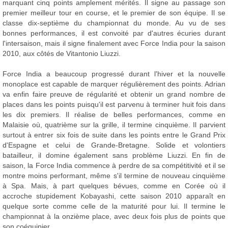
marquant cinq points amplement mérités. Il signe au passage son
premier meilleur tour en course, et le premier de son équipe. Il se
classe dix-septième du championnat du monde. Au vu de ses
bonnes performances, il est convoité par d'autres écuries durant
l'intersaison, mais il signe finalement avec Force India pour la saison
2010, aux côtés de Vitantonio Liuzzi.
Force India a beaucoup progressé durant l'hiver et la nouvelle
monoplace est capable de marquer régulièrement des points. Adrian
va enfin faire preuve de régularité et obtenir un grand nombre de
places dans les points puisqu'il est parvenu à terminer huit fois dans
les dix premiers. Il réalise de belles performances, comme en
Malaisie où, quatrième sur la grille, il termine cinquième. Il parvient
surtout à entrer six fois de suite dans les points entre le Grand Prix
d'Espagne et celui de Grande-Bretagne. Solide et volontiers
batailleur, il domine également sans problème Liuzzi. En fin de
saison, la Force India commence à perdre de sa compétitivité et il se
montre moins performant, même s'il termine de nouveau cinquième
à Spa. Mais, à part quelques bévues, comme en Corée où il
accroche stupidement Kobayashi, cette saison 2010 apparaît en
quelque sorte comme celle de la maturité pour lui. Il termine le
championnat à la onzième place, avec deux fois plus de points que
son coéquipier.