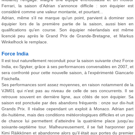
Ferrari, la saison d'Adrian s'annonce difficile : son équipier est
considéré comme une valeur montante, et pourtant...
Adrian, même s'il ne marque qu'un point, parvient à dominer son
équipier lors de la première partie de la saison, aussi bien en
qualifications qu'en course. Son équipier néerlandais est même
licencié peu après le Grand Prix de Grande-Bretagne, et Markus
Winkelhock le remplace.
Force India
Il est tout naturellement reconduit pour la saison suivante chez Force
India, ex-Spyker, grâce à ses performances convenables en 2007, et
sera confronté pour cette nouvelle saison, à l'expérimenté Giancarlo
Fisichella.
Ses performances sont assez moyennes, en raison notamment de la
VJM01 qui n'est pas au niveau de celle de ses concurrents. Il se
retrouve souvent en dernière ligne, aux côtés de son équipier. Sa
saison est ponctuée par des abandons fréquents : onze sur dix-huit
Grands Prix. Il réalise cependant un exploit à Monaco. Adrian part
dix-huitième, mais des conditions météorologiques difficiles et un peu
de chance lui permettent d'atteindre la quatrième place jusqu'au
soixante-septième tour. Malheureusement, il se fait harponner par
Kimi Räikkönen et abandonne alors qu'il était aux portes du premier