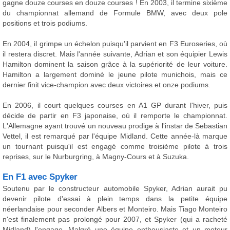
gagne douze courses en douze courses ! En 2003, il termine sixième
du championnat allemand de Formule BMW, avec deux pole
positions et trois podiums.
En 2004, il grimpe un échelon puisqu'il parvient en F3 Euroseries, où
il restera discret. Mais l'année suivante, Adrian et son équipier Lewis
Hamilton dominent la saison grâce à la supériorité de leur voiture.
Hamilton a largement dominé le jeune pilote munichois, mais ce
dernier finit vice-champion avec deux victoires et onze podiums.
En 2006, il court quelques courses en A1 GP durant l'hiver, puis
décide de partir en F3 japonaise, où il remporte le championnat.
L'Allemagne ayant trouvé un nouveau prodige à l'instar de Sebastian
Vettel, il est remarqué par l'équipe Midland. Cette année-là marque
un tournant puisqu'il est engagé comme troisième pilote à trois
reprises, sur le Nurburgring, à Magny-Cours et à Suzuka.
En F1 avec Spyker
Soutenu par le constructeur automobile Spyker, Adrian aurait pu
devenir pilote d'essai à plein temps dans la petite équipe
néerlandaise pour seconder Albers et Monteiro. Mais Tiago Monteiro
n'est finalement pas prolongé pour 2007, et Spyker (qui a racheté
Midland) l'engage. Malgré une équipe enthousiaste et un moteur