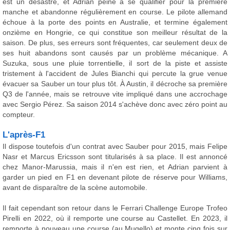
est un désastre, et Adrian peine à se qualifier pour la première
manche et abandonne régulièrement en course. Le pilote allemand
échoue à la porte des points en Australie, et termine également
onzième en Hongrie, ce qui constitue son meilleur résultat de la
saison. De plus, ses erreurs sont fréquentes, car seulement deux de
ses huit abandons sont causés par un problème mécanique. A
Suzuka, sous une pluie torrentielle, il sort de la piste et assiste
tristement à l'accident de Jules Bianchi qui percute la grue venue
évacuer sa Sauber un tour plus tôt. À Austin, il décroche sa première
Q3 de l'année, mais se retrouve vite impliqué dans une accrochage
avec Sergio Pérez. Sa saison 2014 s'achève donc avec zéro point au
compteur.
L'après-F1
Il dispose toutefois d'un contrat avec Sauber pour 2015, mais Felipe
Nasr et Marcus Ericsson sont titularisés à sa place. Il est annoncé
chez Manor-Marussia, mais il n'en est rien, et Adrian parvient à
garder un pied en F1 en devenant pilote de réserve pour Williams,
avant de disparaître de la scène automobile.
Il fait cependant son retour dans le Ferrari Challenge Europe Trofeo
Pirelli en 2022, où il remporte une course au Castellet. En 2023, il
remporte à nouveau une course (au Mugello) et monte cinq fois sur