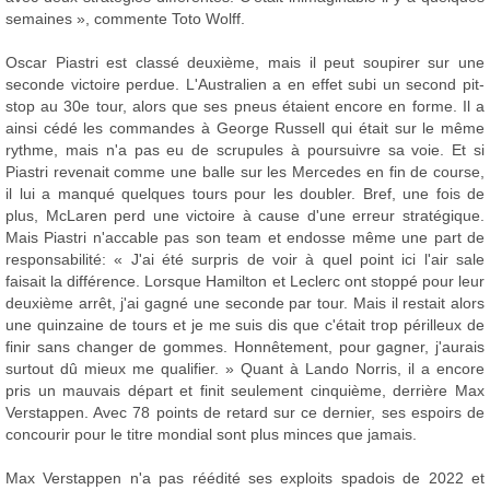
semaines », commente Toto Wolff.
Oscar Piastri est classé deuxième, mais il peut soupirer sur une
seconde victoire perdue. L'Australien a en effet subi un second pit-
stop au 30e tour, alors que ses pneus étaient encore en forme. Il a
ainsi cédé les commandes à George Russell qui était sur le même
rythme, mais n'a pas eu de scrupules à poursuivre sa voie. Et si
Piastri revenait comme une balle sur les Mercedes en fin de course,
il lui a manqué quelques tours pour les doubler. Bref, une fois de
plus, McLaren perd une victoire à cause d'une erreur stratégique.
Mais Piastri n'accable pas son team et endosse même une part de
responsabilité: « J'ai été surpris de voir à quel point ici l'air sale
faisait la différence. Lorsque Hamilton et Leclerc ont stoppé pour leur
deuxième arrêt, j'ai gagné une seconde par tour. Mais il restait alors
une quinzaine de tours et je me suis dis que c'était trop périlleux de
finir sans changer de gommes. Honnêtement, pour gagner, j'aurais
surtout dû mieux me qualifier. » Quant à Lando Norris, il a encore
pris un mauvais départ et finit seulement cinquième, derrière Max
Verstappen. Avec 78 points de retard sur ce dernier, ses espoirs de
concourir pour le titre mondial sont plus minces que jamais.
Max Verstappen n'a pas réédité ses exploits spadois de 2022 et