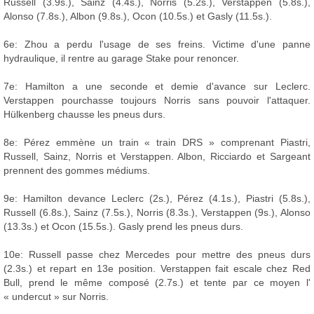
Russell (3.9s.), Sainz (4.4s.), Norris (5.2s.), Verstappen (5.8s.),
Alonso (7.8s.), Albon (9.8s.), Ocon (10.5s.) et Gasly (11.5s.).
6e: Zhou a perdu l'usage de ses freins. Victime d'une panne
hydraulique, il rentre au garage Stake pour renoncer.
7e: Hamilton a une seconde et demie d'avance sur Leclerc.
Verstappen pourchasse toujours Norris sans pouvoir l'attaquer.
Hülkenberg chausse les pneus durs.
8e: Pérez emmène un train « train DRS » comprenant Piastri,
Russell, Sainz, Norris et Verstappen. Albon, Ricciardo et Sargeant
prennent des gommes médiums.
9e: Hamilton devance Leclerc (2s.), Pérez (4.1s.), Piastri (5.8s.),
Russell (6.8s.), Sainz (7.5s.), Norris (8.3s.), Verstappen (9s.), Alonso
(13.3s.) et Ocon (15.5s.). Gasly prend les pneus durs.
10e: Russell passe chez Mercedes pour mettre des pneus durs
(2.3s.) et repart en 13e position. Verstappen fait escale chez Red
Bull, prend le même composé (2.7s.) et tente par ce moyen l'
« undercut » sur Norris.