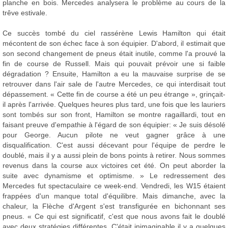
planche en bois. Mercedes analysera le problème au cours de la
trêve estivale.
Ce succès tombé du ciel rassérène Lewis Hamilton qui était
mécontent de son échec face à son équipier. D'abord, il estimait que
son second changement de pneus était inutile, comme l'a prouvé la
fin de course de Russell. Mais qui pouvait prévoir une si faible
dégradation ? Ensuite, Hamilton a eu la mauvaise surprise de se
retrouver dans l'air sale de l'autre Mercedes, ce qui interdisait tout
dépassement. « Cette fin de course a été un peu étrange », grinçait-
il après l'arrivée. Quelques heures plus tard, une fois que les lauriers
sont tombés sur son front, Hamilton se montre ragaillardi, tout en
faisant preuve d'empathie à l'égard de son équipier: « Je suis désolé
pour George. Aucun pilote ne veut gagner grâce à une
disqualification. C'est aussi décevant pour l'équipe de perdre le
doublé, mais il y a aussi plein de bons points à retirer. Nous sommes
revenus dans la course aux victoires cet été. On peut aborder la
suite avec dynamisme et optimisme. » Le redressement des
Mercedes fut spectaculaire ce week-end. Vendredi, les W15 étaient
frappées d'un manque total d'équilibre. Mais dimanche, avec la
chaleur, la Flèche d'Argent s'est transfigurée en bichonnant ses
pneus. « Ce qui est significatif, c'est que nous avons fait le doublé
avec deux stratégies différentes. C'était inimaginable il y a quelques