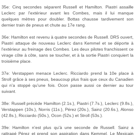
35e: Cinq secondes séparent Russell et Hamilton. Piastri assaille
Leclerc par l'extérieur avant les Combes, mais il lui manque
quelques mètres pour doubler. Bottas chausse tardivement son
dernier train de pneus et chute au 17e rang.
36e: Hamilton est revenu à quatre secondes de Russell. DRS ouvert,
Piastri attaque de nouveau Leclerc dans Kemmel et se déporte à
l'extérieur au freinage des Combes. Les deux pilotes franchissent ce
virage côte à côte, sans se toucher, et à la sortie Piastri conquiert la
troisième place.
37e: Verstappen menace Leclerc. Ricciardo prend la 10e place à
Stroll grâce à ses pneus, beaucoup plus frais que ceux du Canadien
qui n'a stoppé qu'une fois. Ocon passe aussi ce dernier au tour
suivant.
38e: Russell précède Hamilton (2.1s.), Piastri (7.7s.), Leclerc (9.8s.),
Verstappen (10s.), Norris (11s.), Pérez (20s.), Sainz (20.6s.), Alonso
(42.8s.), Ricciardo (50s.), Ocon (52s.) et Stroll (53s.).
39e: Hamilton n'est plus qu'à une seconde de Russell. Sainz a
rattrapé Pérez et prend son aspiration dans Kemmel. Le Mexicain