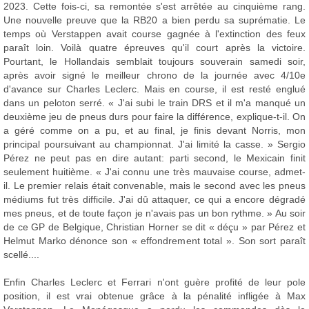
2023. Cette fois-ci, sa remontée s'est arrêtée au cinquième rang.
Une nouvelle preuve que la RB20 a bien perdu sa suprématie. Le
temps où Verstappen avait course gagnée à l'extinction des feux
paraît loin. Voilà quatre épreuves qu'il court après la victoire.
Pourtant, le Hollandais semblait toujours souverain samedi soir,
après avoir signé le meilleur chrono de la journée avec 4/10e
d'avance sur Charles Leclerc. Mais en course, il est resté englué
dans un peloton serré. « J'ai subi le train DRS et il m'a manqué un
deuxième jeu de pneus durs pour faire la différence, explique-t-il. On
a géré comme on a pu, et au final, je finis devant Norris, mon
principal poursuivant au championnat. J'ai limité la casse. » Sergio
Pérez ne peut pas en dire autant: parti second, le Mexicain finit
seulement huitième. « J'ai connu une très mauvaise course, admet-
il. Le premier relais était convenable, mais le second avec les pneus
médiums fut très difficile. J'ai dû attaquer, ce qui a encore dégradé
mes pneus, et de toute façon je n'avais pas un bon rythme. » Au soir
de ce GP de Belgique, Christian Horner se dit « déçu » par Pérez et
Helmut Marko dénonce son « effondrement total ». Son sort paraît
scellé....
Enfin Charles Leclerc et Ferrari n'ont guère profité de leur pole
position, il est vrai obtenue grâce à la pénalité infligée à Max