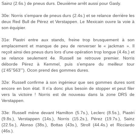
Sainz (2.6s.) de pneus durs. Deuxième arrêt aussi pour Gasly.
30e: Norris s'empare de pneus durs (2.4s.) et se relance derrière les
deux Red Bull de Pérez et Verstappen. Le Mexicain ouvre la voie à
son équipier.
31e: Piastri entre aux stands, freine trop brusquement à son
emplacement et manque de peu de renverser le « jackman ». Il
reçoit ainsi des pneus durs lors d'une opération trop longue (4.4s.) et
se relance seulement 4e. Russell se retrouve premier. Norris
déborde Pérez à Kemmel, puis s'empare du meilleur tour
(1'45''563'''). Ocon prend des gommes dures.
32e: Russell confirme à son ingénieur que ses gommes dures sont
encore en bon état. Il n'a donc plus besoin de stopper et peut filer
vers la victoire ! Norris est de nouveau dans la zone DRS de
Verstappen.
33e: Russell mène devant Hamilton (5.7s.), Leclerc (8.5s.), Piastri
(9.8s.), Verstappen (14s.), Norris (15.2s.), Pérez (19.7s.), Sainz
(22.5s.), Alonso (38s.), Bottas (43s.), Stroll (44.4s.) et Ricciardo
(46s.).