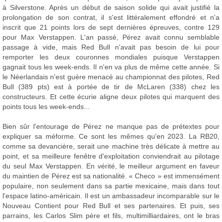
à Silverstone. Après un début de saison solide qui avait justifié la
prolongation de son contrat, il s'est littéralement effondré et n'a
inscrit que 21 points lors de sept dernières épreuves, contre 129
pour Max Verstappen. L'an passé, Pérez avait connu semblable
passage à vide, mais Red Bull n'avait pas besoin de lui pour
remporter les deux couronnes mondiales puisque Verstappen
gagnait tous les week-ends. Il n'en va plus de même cette année. Si
le Néerlandais n'est guère menacé au championnat des pilotes, Red
Bull (389 pts) est à portée de tir de McLaren (338) chez les
constructeurs. Et cette écurie aligne deux pilotes qui marquent des
points tous les week-ends...
Bien sûr l'entourage de Pérez ne manque pas de prétextes pour
expliquer sa méforme. Ce sont les mêmes qu'en 2023. La RB20,
comme sa devancière, serait une machine très délicate à mettre au
point, et sa meilleure fenêtre d'exploitation conviendrait au pilotage
du seul Max Verstappen. En vérité, le meilleur argument en faveur
du maintien de Pérez est sa nationalité. « Checo » est immensément
populaire, non seulement dans sa partie mexicaine, mais dans tout
l'espace latino-américain. Il est un ambassadeur incomparable sur le
Nouveau Contient pour Red Bull et ses partenaires. Et puis, ses
parrains, les Carlos Slim père et fils, multimilliardaires, ont le bras