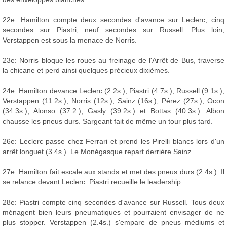
22e: Hamilton compte deux secondes d'avance sur Leclerc, cinq
secondes sur Piastri, neuf secondes sur Russell. Plus loin,
Verstappen est sous la menace de Norris.
23e: Norris bloque les roues au freinage de l'Arrêt de Bus, traverse
la chicane et perd ainsi quelques précieux dixièmes.
24e: Hamilton devance Leclerc (2.2s.), Piastri (4.7s.), Russell (9.1s.),
Verstappen (11.2s.), Norris (12s.), Sainz (16s.), Pérez (27s.), Ocon
(34.3s.), Alonso (37.2.), Gasly (39.2s.) et Bottas (40.3s.). Albon
chausse les pneus durs. Sargeant fait de même un tour plus tard.
26e: Leclerc passe chez Ferrari et prend les Pirelli blancs lors d'un
arrêt longuet (3.4s.). Le Monégasque repart derrière Sainz.
27e: Hamilton fait escale aux stands et met des pneus durs (2.4s.). Il
se relance devant Leclerc. Piastri recueille le leadership.
28e: Piastri compte cinq secondes d'avance sur Russell. Tous deux
ménagent bien leurs pneumatiques et pourraient envisager de ne
plus stopper. Verstappen (2.4s.) s'empare de pneus médiums et