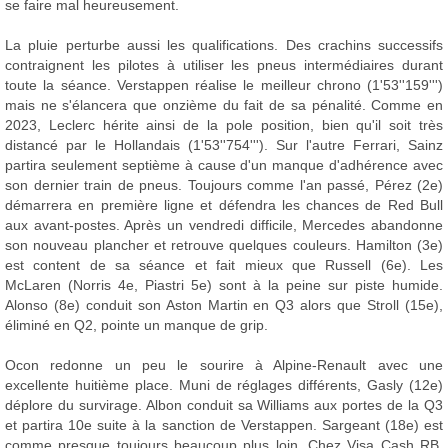
se faire mal heureusement.
La pluie perturbe aussi les qualifications. Des crachins successifs
contraignent les pilotes à utiliser les pneus intermédiaires durant
toute la séance. Verstappen réalise le meilleur chrono (1'53''159''')
mais ne s'élancera que onzième du fait de sa pénalité. Comme en
2023, Leclerc hérite ainsi de la pole position, bien qu'il soit très
distancé par le Hollandais (1'53''754'''). Sur l'autre Ferrari, Sainz
partira seulement septième à cause d'un manque d'adhérence avec
son dernier train de pneus. Toujours comme l'an passé, Pérez (2e)
démarrera en première ligne et défendra les chances de Red Bull
aux avant-postes. Après un vendredi difficile, Mercedes abandonne
son nouveau plancher et retrouve quelques couleurs. Hamilton (3e)
est content de sa séance et fait mieux que Russell (6e). Les
McLaren (Norris 4e, Piastri 5e) sont à la peine sur piste humide.
Alonso (8e) conduit son Aston Martin en Q3 alors que Stroll (15e),
éliminé en Q2, pointe un manque de grip.
Ocon redonne un peu le sourire à Alpine-Renault avec une
excellente huitième place. Muni de réglages différents, Gasly (12e)
déplore du survirage. Albon conduit sa Williams aux portes de la Q3
et partira 10e suite à la sanction de Verstappen. Sargeant (18e) est
comme presque toujours beaucoup plus loin. Chez Visa Cash RB,