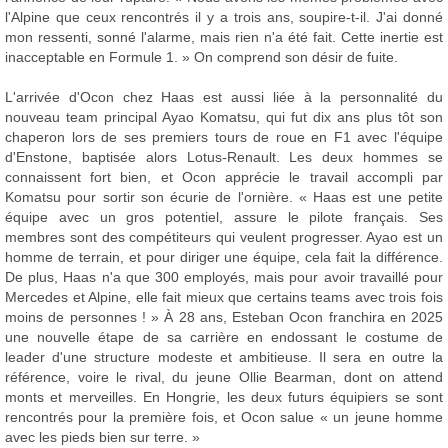
l'Alpine que ceux rencontrés il y a trois ans, soupire-t-il. J'ai donné
mon ressenti, sonné l'alarme, mais rien n'a été fait. Cette inertie est
inacceptable en Formule 1. » On comprend son désir de fuite.
L'arrivée d'Ocon chez Haas est aussi liée à la personnalité du
nouveau team principal Ayao Komatsu, qui fut dix ans plus tôt son
chaperon lors de ses premiers tours de roue en F1 avec l'équipe
d'Enstone, baptisée alors Lotus-Renault. Les deux hommes se
connaissent fort bien, et Ocon apprécie le travail accompli par
Komatsu pour sortir son écurie de l'ornière. « Haas est une petite
équipe avec un gros potentiel, assure le pilote français. Ses
membres sont des compétiteurs qui veulent progresser. Ayao est un
homme de terrain, et pour diriger une équipe, cela fait la différence.
De plus, Haas n'a que 300 employés, mais pour avoir travaillé pour
Mercedes et Alpine, elle fait mieux que certains teams avec trois fois
moins de personnes ! » À 28 ans, Esteban Ocon franchira en 2025
une nouvelle étape de sa carrière en endossant le costume de
leader d'une structure modeste et ambitieuse. Il sera en outre la
référence, voire le rival, du jeune Ollie Bearman, dont on attend
monts et merveilles. En Hongrie, les deux futurs équipiers se sont
rencontrés pour la première fois, et Ocon salue « un jeune homme
avec les pieds bien sur terre. »