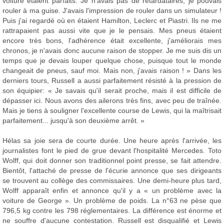
voiture étaient parfaits. Je n'avais pas de retardataires, je pouvais
rouler à ma guise. J'avais l'impression de rouler dans un simulateur !
Puis j'ai regardé où en étaient Hamilton, Leclerc et Piastri. Ils ne me
rattrapaient pas aussi vite que je le pensais. Mes pneus étaient
encore très bons, l'adhérence était excellente, j'améliorais mes
chronos, je n'avais donc aucune raison de stopper. Je me suis dis un
temps que je devais louper quelque chose, puisque tout le monde
changeait de pneus, sauf moi. Mais non, j'avais raison ! » Dans les
derniers tours, Russell a aussi parfaitement résisté à la pression de
son équipier: « Je savais qu'il serait proche, mais il est difficile de
dépasser ici. Nous avons des ailerons très fins, avec peu de traînée.
Mais je tiens à souligner l'excellente course de Lewis, qui la maîtrisait
parfaitement... jusqu'à son deuxième arrêt. »
Hélas sa joie sera de courte durée. Une heure après l'arrivée, les
journalistes font le pied de grue devant l'hospitalité Mercedes. Toto
Wolff, qui doit donner son traditionnel point presse, se fait attendre.
Bientôt, l'attaché de presse de l'écurie annonce que ses dirigeants
se trouvent au collège des commissaires. Une demi-heure plus tard,
Wolff apparaît enfin et annonce qu'il y a « un problème avec la
voiture de George ». Un problème de poids. La n°63 ne pèse que
796,5 kg contre les 798 réglementaires. La différence est énorme et
ne souffre d'aucune contestation. Russell est disqualifié et Lewis