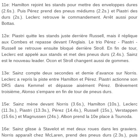
11e: Hamilton rejoint les stands pour mettre des enveloppes dures
(2.6s.). Puis Pérez prend des pneus médiums (2.2s.) et Piastri des
durs (2s.). Leclerc retrouve le commandement. Arrêt aussi pour
Bottas.
12e: Piastri quitte les stands juste derrière Russell, mais il réplique
aux Combes et repasse devant l'Anglais. Le trio Pérez - Piastri -
Russell se retrouve ensuite bloqué derrière Stroll. En fin de tour,
Leclerc est appelé aux stands et met des pneus durs (2.4s.). Sainz
est le nouveau leader. Ocon et Stroll changent aussi de gommes.
13e: Sainz compte deux secondes et demie d'avance sur Norris.
Leclerc a repris la piste entre Hamilton et Pérez. Piastri actionne son
DRS dans Kemmel et dépasse aisément Pérez. Brièvement
troisième, Alonso s'empare en fin de tour de pneus durs.
15e: Sainz mène devant Norris (3.6s.), Hamilton (10s.), Leclerc
(11.3s.), Piastri (13.3s.), Pérez (14.4s.), Russell (15s.), Verstappen
(15.6s.) et Magnussen (24s.). Albon prend la 10e place à Tsunoda.
16e: Sainz glisse à Stavelot et met deux roues dans les graviers.
Norris apparaît chez McLaren, prend des pneus durs (2.3s.), puis