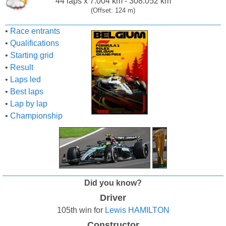
44 laps x 7.004 km - 308.052 km
(Offset: 124 m)
•
Race entrants
•
Qualifications
•
Starting grid
•
Result
•
Laps led
•
Best laps
•
Lap by lap
•
Championship
Did you know?
Driver
105th win for
Lewis HAMILTON
Constructor