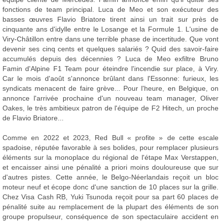
fonctions de team principal. Luca de Meo et son exécuteur des
basses œuvres Flavio Briatore tirent ainsi un trait sur près de
cinquante ans d'idylle entre le Losange et la Formule 1. L'usine de
Viry-Châtillon entre dans une terrible phase de incertitude. Que vont
devenir ses cinq cents et quelques salariés ? Quid des savoir-faire
accumulés depuis des décennies ? Luca de Meo exfiltre Bruno
Famin d'Alpine F1 Team pour éteindre l'incendie sur place, à Viry.
Car le mois d'août s'annonce brûlant dans l'Essonne: furieux, les
syndicats menacent de faire grève... Pour l'heure, en Belgique, on
annonce l'arrivée prochaine d'un nouveau team manager, Oliver
Oakes, le très ambitieux patron de l'équipe de F2 Hitech, un proche
de Flavio Briatore...
Comme en 2022 et 2023, Red Bull « profite » de cette escale
spadoise, réputée favorable à ses bolides, pour remplacer plusieurs
éléments sur la monoplace du régional de l'étape Max Verstappen,
et encaisser ainsi une pénalité a priori moins douloureuse que sur
d'autres pistes. Cette année, le Belgo-Néerlandais reçoit un bloc
moteur neuf et écope donc d'une sanction de 10 places sur la grille.
Chez Visa Cash RB, Yuki Tsunoda reçoit pour sa part 60 places de
pénalité suite au remplacement de la plupart des éléments de son
groupe propulseur, conséquence de son spectaculaire accident en