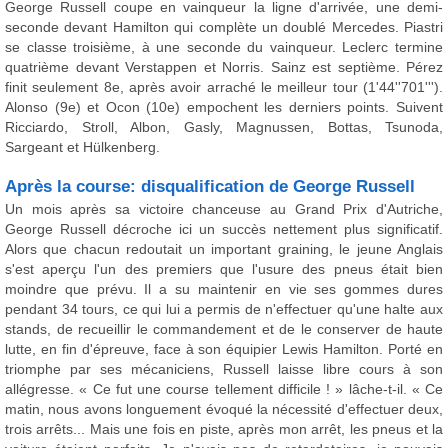
George Russell coupe en vainqueur la ligne d'arrivée, une demi-
seconde devant Hamilton qui complète un doublé Mercedes. Piastri
se classe troisième, à une seconde du vainqueur. Leclerc termine
quatrième devant Verstappen et Norris. Sainz est septième. Pérez
finit seulement 8e, après avoir arraché le meilleur tour (1'44''701''').
Alonso (9e) et Ocon (10e) empochent les derniers points. Suivent
Ricciardo, Stroll, Albon, Gasly, Magnussen, Bottas, Tsunoda,
Sargeant et Hülkenberg.
Après la course: disqualification de George Russell
Un mois après sa victoire chanceuse au Grand Prix d'Autriche,
George Russell décroche ici un succès nettement plus significatif.
Alors que chacun redoutait un important graining, le jeune Anglais
s'est aperçu l'un des premiers que l'usure des pneus était bien
moindre que prévu. Il a su maintenir en vie ses gommes dures
pendant 34 tours, ce qui lui a permis de n'effectuer qu'une halte aux
stands, de recueillir le commandement et de le conserver de haute
lutte, en fin d'épreuve, face à son équipier Lewis Hamilton. Porté en
triomphe par ses mécaniciens, Russell laisse libre cours à son
allégresse. « Ce fut une course tellement difficile ! » lâche-t-il. « Ce
matin, nous avons longuement évoqué la nécessité d'effectuer deux,
trois arrêts... Mais une fois en piste, après mon arrêt, les pneus et la