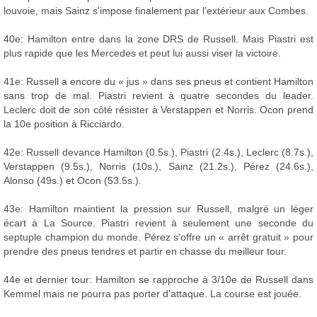
louvoie, mais Sainz s'impose finalement par l'extérieur aux Combes.
40e: Hamilton entre dans la zone DRS de Russell. Mais Piastri est
plus rapide que les Mercedes et peut lui aussi viser la victoire.
41e: Russell a encore du « jus » dans ses pneus et contient Hamilton
sans trop de mal. Piastri revient à quatre secondes du leader.
Leclerc doit de son côté résister à Verstappen et Norris. Ocon prend
la 10e position à Ricciardo.
42e: Russell devance Hamilton (0.5s.), Piastri (2.4s.), Leclerc (8.7s.),
Verstappen (9.5s.), Norris (10s.), Sainz (21.2s.), Pérez (24.6s.),
Alonso (49s.) et Ocon (53.5s.).
43e: Hamilton maintient la pression sur Russell, malgré un léger
écart à La Source. Piastri revient à seulement une seconde du
septuple champion du monde. Pérez s'offre un « arrêt gratuit » pour
prendre des pneus tendres et partir en chasse du meilleur tour.
44e et dernier tour: Hamilton se rapproche à 3/10e de Russell dans
Kemmel mais ne pourra pas porter d'attaque. La course est jouée.