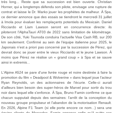
très long... Reste que sa succession est bien ouverte. Christian
Horner, qui a longtemps défendu son pilote, envisage une rupture de
contrat et laisse le Dr. Marko jouer les prophètes de malheur. À Spa,
ce dernier annonce que des essais se tiendront le mercredi 31 juillet
à Imola pour évaluer les remplaçants potentiels du Mexicain. Daniel
Ricciardo et Liam Lawson seront en concurrence directe: ils
piloteront l'AlphaTauri AT03 de 2022 sans limitation de kilométrage.
De son côté, Yuki Tsunoda conduira l'actuelle Visa Cash RB, sur 200
km seulement. Confirmé au sein de l'équipe italienne pour 2025, le
Japonais n'est a priori pas concerné par la succession de Pérez, qui
devrait donc se jouer entre le vieux Ricciardo et le jeune Lawson. À
moins que Pérez ne réalise un « grand coup » à Spa et se sauve
ainsi in extremis...
L'Alpine A524 se pare d'une livrée rouge et noire destinée à faire la
promotion du film « Deadpool & Wolverine » dans lequel joue l'acteur
Ryan Reynolds, un des actionnaires de l'écurie. Celle-ci aurait
d'ailleurs bien besoin des super-héros de Marvel pour sortir du trou
noir dans lequel elle s'enfonce. À Spa, Bruno Famin confirme ce que
chacun supputait depuis des semaines: l'arrêt de la conception du
nouveau groupe propulseur et l'abandon de la motorisation Renault.
En 2026, Alpine F1 Team (si elle porte encore ce nom...) sera une
équipe cliente de Mercedes. Famin annonce enfin qu'il quitte ses