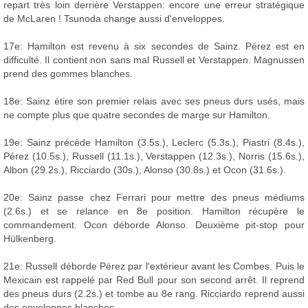
repart très loin derrière Verstappen: encore une erreur stratégique
de McLaren ! Tsunoda change aussi d'enveloppes.
17e: Hamilton est revenu à six secondes de Sainz. Pérez est en
difficulté. Il contient non sans mal Russell et Verstappen. Magnussen
prend des gommes blanches.
18e: Sainz étire son premier relais avec ses pneus durs usés, mais
ne compte plus que quatre secondes de marge sur Hamilton.
19e: Sainz précède Hamilton (3.5s.), Leclerc (5.3s.), Piastri (8.4s.),
Pérez (10.5s.), Russell (11.1s.), Verstappen (12.3s.), Norris (15.6s.),
Albon (29.2s.), Ricciardo (30s.), Alonso (30.8s.) et Ocon (31.6s.).
20e: Sainz passe chez Ferrari pour mettre des pneus médiums
(2.6s.) et se relance en 8e position. Hamilton récupère le
commandement. Ocon déborde Alonso. Deuxième pit-stop pour
Hülkenberg.
21e: Russell déborde Pérez par l'extérieur avant les Combes. Puis le
Mexicain est rappelé par Red Bull pour son second arrêt. Il reprend
des pneus durs (2.2s.) et tombe au 8e rang. Ricciardo reprend aussi
des enveloppes blanches.