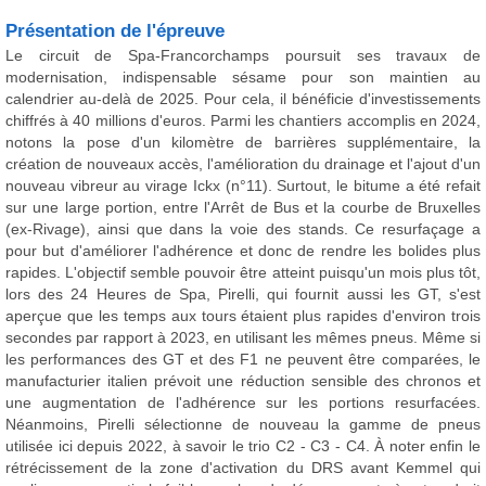
Présentation de l'épreuve
Le circuit de Spa-Francorchamps poursuit ses travaux de
modernisation, indispensable sésame pour son maintien au
calendrier au-delà de 2025. Pour cela, il bénéficie d'investissements
chiffrés à 40 millions d'euros. Parmi les chantiers accomplis en 2024,
notons la pose d'un kilomètre de barrières supplémentaire, la
création de nouveaux accès, l'amélioration du drainage et l'ajout d'un
nouveau vibreur au virage Ickx (n°11). Surtout, le bitume a été refait
sur une large portion, entre l'Arrêt de Bus et la courbe de Bruxelles
(ex-Rivage), ainsi que dans la voie des stands. Ce resurfaçage a
pour but d'améliorer l'adhérence et donc de rendre les bolides plus
rapides. L'objectif semble pouvoir être atteint puisqu'un mois plus tôt,
lors des 24 Heures de Spa, Pirelli, qui fournit aussi les GT, s'est
aperçue que les temps aux tours étaient plus rapides d'environ trois
secondes par rapport à 2023, en utilisant les mêmes pneus. Même si
les performances des GT et des F1 ne peuvent être comparées, le
manufacturier italien prévoit une réduction sensible des chronos et
une augmentation de l'adhérence sur les portions resurfacées.
Néanmoins, Pirelli sélectionne de nouveau la gamme de pneus
utilisée ici depuis 2022, à savoir le trio C2 - C3 - C4. À noter enfin le
rétrécissement de la zone d'activation du DRS avant Kemmel qui