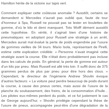
Hamilton hérite de la victoire sur tapis vert.
Comment expliquer cette coûteuse anomalie ? Aussitôt, certains se
demandent si Mercedes n'aurait pas oublié que, faute de tour
d'honneur à Spa, Russell ne pouvait pas se lester en boulettes de
gomme, d'où le kilo et demi manquant. Toto Wolff dément aussitôt
cette hypothèse. En vérité, il s'agirait bien d'une histoire de
pneumatiques: en adoptant pour Russell une stratégie à un arrêt,
Mercedes aurait mal évalué la perte de poids engendrée par l'usure
de gommes vieilles de 34 tours. Mario Isola, représentant de Pirelli,
estime cette explication crédible: « Personne n'avait imaginé cette
stratégie avant la course. Elle n'était donc probablement pas incluse
dans les calculs de poids. En général, la perte de gomme est autour
d'un kilo par pneu. Mais Russell est allé très loin. Il suffit donc de 375
grammes perdus de plus par pneu pour être hors des clous. »
Cependant, le directeur de l'ingénierie Andrew Shovlin évoque
d'autres facteurs: « La voiture peut perdre beaucoup de poids durant
la course, à cause des pneus certes, mais aussi de l'usure de la
planche du soubassement, des freins, de la consommation d'huile...
Les pilotes eux-mêmes perdent du poids, et ce fut justement le cas
de George aujourd'hui. » Shovlin privilégie cependant la thèse de
l'usure de pneus, accompagnée peut-être d'une dégradation de la