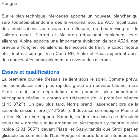
Hongrie.
Sur le plan technique, Mercedes apporte un nouveau plancher qui
sera toutefois abandonné dès le vendredi soir. La W15 reçoit aussi
des modifications au niveau du diffuseur, du beam wing et de
l'aileron avant. Ferrari et McLaren retouchent également leurs
ailerons. Alpine apporte une importante évolution de son A524, non
prévue à l'origine: les ailerons, les écopes de frein, le capot moteur
etc., tout est corrigé. Visa Cash RB, Stake et Haas apportent aussi
des nouveautés, principalement au niveau des ailerons.
Essais et qualifications
La première journée d'essais se tient sous le soleil. Comme prévu,
les monoplaces sont plus rapides grâce au nouveau bitume, mais
Pirelli craint une dégradation des gommes plus importante.
Verstappen réalise le chrono de référence de la première séance
(1'43''372'''). Un peu plus tard, Norris prend l'ascendant lors de la
seconde session libre (1'42''260'''). Il devance son équipier Piastri et
la Red Bull de Verstappen. Samedi, les derniers essais se déroulent
sous une « drache » toute ardennaise. Verstappen s'y montre le plus
rapide (2'01''565''') devant Piastri et Gasly, tandis que Stroll part en
glissade au sommet de l'Eau Rouge et heurte le mur intérieur, sans