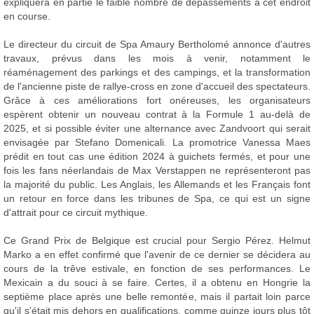
expliquera en partie le faible nombre de dépassements à cet endroit
en course.
Le directeur du circuit de Spa Amaury Bertholomé annonce d'autres
travaux, prévus dans les mois à venir, notamment le
réaménagement des parkings et des campings, et la transformation
de l'ancienne piste de rallye-cross en zone d'accueil des spectateurs.
Grâce à ces améliorations fort onéreuses, les organisateurs
espèrent obtenir un nouveau contrat à la Formule 1 au-delà de
2025, et si possible éviter une alternance avec Zandvoort qui serait
envisagée par Stefano Domenicali. La promotrice Vanessa Maes
prédit en tout cas une édition 2024 à guichets fermés, et pour une
fois les fans néerlandais de Max Verstappen ne représenteront pas
la majorité du public. Les Anglais, les Allemands et les Français font
un retour en force dans les tribunes de Spa, ce qui est un signe
d'attrait pour ce circuit mythique.
Ce Grand Prix de Belgique est crucial pour Sergio Pérez. Helmut
Marko a en effet confirmé que l'avenir de ce dernier se décidera au
cours de la trêve estivale, en fonction de ses performances. Le
Mexicain a du souci à se faire. Certes, il a obtenu en Hongrie la
septième place après une belle remontée, mais il partait loin parce
qu'il s'était mis dehors en qualifications, comme quinze jours plus tôt