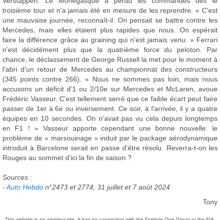
Verstappen. Le Monégasque a perdu les commandes dès le
troisième tour et n'a jamais été en mesure de les reprendre. « C'est
une mauvaise journée, reconnaît-il. On pensait se battre contre les
Mercedes, mais elles étaient plus rapides que nous. On espérait
faire la différence grâce au graining qui n'est jamais venu. » Ferrari
n'est décidément plus que la quatrième force du peloton. Par
chance, le déclassement de George Russell la met pour le moment à
l'abri d'un retour de Mercedes au championnat des constructeurs
(345 points contre 266). « Nous ne sommes pas loin, mais nous
accusons un déficit d'1 ou 2/10e sur Mercedes et McLaren, avoue
Frédéric Vasseur. C'est tellement serré que ce faible écart peut faire
passer de 1er à 6e ou inversement. Ce soir, à l'arrivée, il y a quatre
équipes en 10 secondes. On n'avait pas vu cela depuis longtemps
en F1 ! » Vasseur apporte cependant une bonne nouvelle: le
problème de « marsouinage » induit par le package aérodynamique
introduit à Barcelone serait en passe d'être résolu. Reverra-t-on les
Rouges au sommet d'ici la fin de saison ?
Sources :
-
Auto Hebdo
n°2473 et 2774, 31 juillet et 7 août 2024.
Tony
This website is an amateur site. It has no connection with the Formula One Group or the FIA,