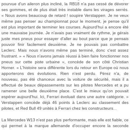
pourvue d'un aileron plus incliné, la RB18 n'a pas cessé de dévorer
ses gommes, et de plus était très instable dans les virages serrés.
« Nous avons beaucoup de retard ! soupire Verstappen. Je ne veux
même pas penser au championnat pour le moment, je pense qu'il
est plus important de terminer les courses. Aujourd'hui a encore été
une mauvaise journée. Je n'avais pas vraiment de rythme, je gérais
juste mes pneus pour essayer d'aller au bout parce que je pensais
pouvoir finir facilement deuxième. Je ne pouvais pas combattre
Leclerc. Mais nous n'avons même pas terminé, donc c'est assez
frustrant. » « Nous n'avons jamais réussi à bien faire fonctionner nos
pneus sur cette piste urbaine », concède de son côté Christian
Horner. « L'histoire sera différente lors du retour en Europe où nous
apporterons des évolutions. Rien n'est perdu. Pérez n'a, de
nouveau, pas été chanceux avec la voiture de sécurité, mais il a
effectué de beaux dépassements sur les pilotes Mercedes et a pu
ramener une belle deuxième place. C'est le mieux qu'on pouvait
espérer aujourd'hui. Ici, Ferrari évoluait dans une autre catégorie. »
Verstappen concède déjà 46 points à Leclerc au classement des
pilotes, et Red Bull 49 unités à Ferrari chez les constructeurs...
La Mercedes W13 n'est pas plus performante, mais elle est fiable, ce
qui permet à la marque allemande d'occuper encore la seconde