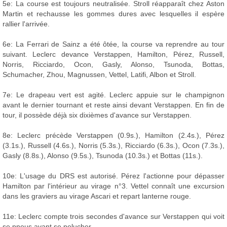
5e: La course est toujours neutralisée. Stroll réapparaît chez Aston
Martin et rechausse les gommes dures avec lesquelles il espère
rallier l'arrivée.
6e: La Ferrari de Sainz a été ôtée, la course va reprendre au tour
suivant. Leclerc devance Verstappen, Hamilton, Pérez, Russell,
Norris, Ricciardo, Ocon, Gasly, Alonso, Tsunoda, Bottas,
Schumacher, Zhou, Magnussen, Vettel, Latifi, Albon et Stroll.
7e: Le drapeau vert est agité. Leclerc appuie sur le champignon
avant le dernier tournant et reste ainsi devant Verstappen. En fin de
tour, il possède déjà six dixièmes d'avance sur Verstappen.
8e: Leclerc précède Verstappen (0.9s.), Hamilton (2.4s.), Pérez
(3.1s.), Russell (4.6s.), Norris (5.3s.), Ricciardo (6.3s.), Ocon (7.3s.),
Gasly (8.8s.), Alonso (9.5s.), Tsunoda (10.3s.) et Bottas (11s.).
10e: L'usage du DRS est autorisé. Pérez l'actionne pour dépasser
Hamilton par l'intérieur au virage n°3. Vettel connaît une excursion
dans les graviers au virage Ascari et repart lanterne rouge.
11e: Leclerc compte trois secondes d'avance sur Verstappen qui voit
se pneus avant se pelucher.