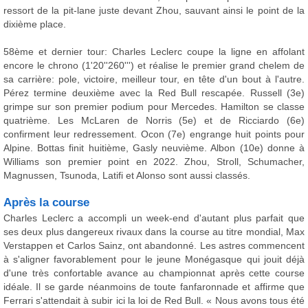
ressort de la pit-lane juste devant Zhou, sauvant ainsi le point de la
dixième place.
58ème et dernier tour: Charles Leclerc coupe la ligne en affolant
encore le chrono (1'20''260''') et réalise le premier grand chelem de
sa carrière: pole, victoire, meilleur tour, en tête d'un bout à l'autre.
Pérez termine deuxième avec la Red Bull rescapée. Russell (3e)
grimpe sur son premier podium pour Mercedes. Hamilton se classe
quatrième. Les McLaren de Norris (5e) et de Ricciardo (6e)
confirment leur redressement. Ocon (7e) engrange huit points pour
Alpine. Bottas finit huitième, Gasly neuvième. Albon (10e) donne à
Williams son premier point en 2022. Zhou, Stroll, Schumacher,
Magnussen, Tsunoda, Latifi et Alonso sont aussi classés.
Après la course
Charles Leclerc a accompli un week-end d'autant plus parfait que
ses deux plus dangereux rivaux dans la course au titre mondial, Max
Verstappen et Carlos Sainz, ont abandonné. Les astres commencent
à s'aligner favorablement pour le jeune Monégasque qui jouit déjà
d'une très confortable avance au championnat après cette course
idéale. Il se garde néanmoins de toute fanfaronnade et affirme que
Ferrari s'attendait à subir ici la loi de Red Bull. « Nous avons tous été