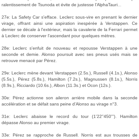
ralentissement de Tsunoda et évite de justesse l'AlphaTauri...
27e: La Safety Car s'efface. Leclerc sous-vire en prenant le dernier
virage, offrant ainsi une aspiration inespérée à Verstappen. Ce
dernier se décale à l'extérieur, mais la cavalerie de la Ferrari permet
à Leclerc de conserver l'ascendant pour quelques mètres.
28e: Leclerc s'enfuit de nouveau et repousse Verstappen à une
seconde et demie. Alonso poursuit avec ses pneus usés mais se
retrouve menacé par Pérez.
29e: Leclerc mène devant Verstappen (2.5s.), Russell (4.1s.), Alonso
(5.5s.), Pérez (5.8s.), Hamilton (7.2s.), Magnussen (8.1s.), Norris
(8.9s.), Ricciardo (10.6s.), Albon (11.3s.) et Ocon (12s.).
30e: Pérez actionne son aileron arrière mobile dans la seconde
accélération et se défait sans peine d'Alonso au virage n°3.
31e: Leclerc abaisse le record du tour (1'22''450'''). Hamilton
dépasse Alonso au premier virage.
33e: Pérez se rapproche de Russell. Norris est aux trousses de