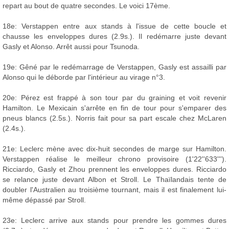
repart au bout de quatre secondes. Le voici 17ème.
18e: Verstappen entre aux stands à l'issue de cette boucle et
chausse les enveloppes dures (2.9s.). Il redémarre juste devant
Gasly et Alonso. Arrêt aussi pour Tsunoda.
19e: Gêné par le redémarrage de Verstappen, Gasly est assailli par
Alonso qui le déborde par l'intérieur au virage n°3.
20e: Pérez est frappé à son tour par du graining et voit revenir
Hamilton. Le Mexicain s'arrête en fin de tour pour s'emparer des
pneus blancs (2.5s.). Norris fait pour sa part escale chez McLaren
(2.4s.).
21e: Leclerc mène avec dix-huit secondes de marge sur Hamilton.
Verstappen réalise le meilleur chrono provisoire (1'22''633''').
Ricciardo, Gasly et Zhou prennent les enveloppes dures. Ricciardo
se relance juste devant Albon et Stroll. Le Thaïlandais tente de
doubler l'Australien au troisième tournant, mais il est finalement lui-
même dépassé par Stroll.
23e: Leclerc arrive aux stands pour prendre les gommes dures