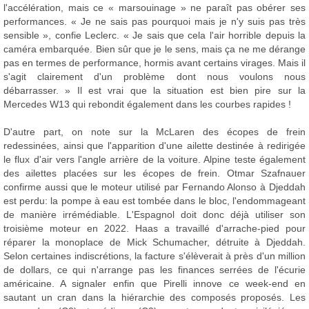
l'accélération, mais ce « marsouinage » ne paraît pas obérer ses
performances. « Je ne sais pas pourquoi mais je n'y suis pas très
sensible », confie Leclerc. « Je sais que cela l'air horrible depuis la
caméra embarquée. Bien sûr que je le sens, mais ça ne me dérange
pas en termes de performance, hormis avant certains virages. Mais il
s'agit clairement d'un problème dont nous voulons nous
débarrasser. » Il est vrai que la situation est bien pire sur la
Mercedes W13 qui rebondit également dans les courbes rapides !
D'autre part, on note sur la McLaren des écopes de frein
redessinées, ainsi que l'apparition d'une ailette destinée à redirigée
le flux d'air vers l'angle arrière de la voiture. Alpine teste également
des ailettes placées sur les écopes de frein. Otmar Szafnauer
confirme aussi que le moteur utilisé par Fernando Alonso à Djeddah
est perdu: la pompe à eau est tombée dans le bloc, l'endommageant
de manière irrémédiable. L'Espagnol doit donc déjà utiliser son
troisième moteur en 2022. Haas a travaillé d'arrache-pied pour
réparer la monoplace de Mick Schumacher, détruite à Djeddah.
Selon certaines indiscrétions, la facture s'élèverait à près d'un million
de dollars, ce qui n'arrange pas les finances serrées de l'écurie
américaine. A signaler enfin que Pirelli innove ce week-end en
sautant un cran dans la hiérarchie des composés proposés. Les