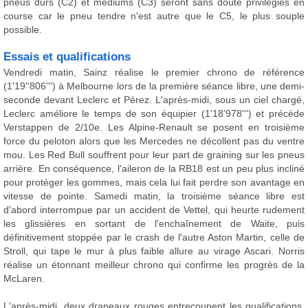
pneus durs (C2) et médiums (C3) seront sans doute privilégiés en
course car le pneu tendre n'est autre que le C5, le plus souple
possible.
Essais et qualifications
Vendredi matin, Sainz réalise le premier chrono de référence
(1'19''806''') à Melbourne lors de la première séance libre, une demi-
seconde devant Leclerc et Pérez. L'après-midi, sous un ciel chargé,
Leclerc améliore le temps de son équipier (1'18'978''') et précède
Verstappen de 2/10e. Les Alpine-Renault se posent en troisième
force du peloton alors que les Mercedes ne décollent pas du ventre
mou. Les Red Bull souffrent pour leur part de graining sur les pneus
arrière. En conséquence, l'aileron de la RB18 est un peu plus incliné
pour protéger les gommes, mais cela lui fait perdre son avantage en
vitesse de pointe. Samedi matin, la troisième séance libre est
d'abord interrompue par un accident de Vettel, qui heurte rudement
les glissières en sortant de l'enchaînement de Waite, puis
définitivement stoppée par le crash de l'autre Aston Martin, celle de
Stroll, qui tape le mur à plus faible allure au virage Ascari. Norris
réalise un étonnant meilleur chrono qui confirme les progrès de la
McLaren.
L'après-midi, deux drapeaux rouges entrecoupent les qualifications.