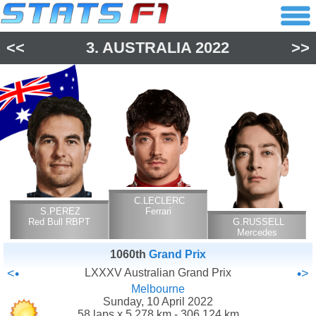
<<
3.
AUSTRALIA
2022
>>
C.LECLERC
S.PEREZ
Ferrari
Red Bull RBPT
G.RUSSELL
Mercedes
1060th
Grand Prix
<•
LXXXV Australian Grand Prix
•>
Melbourne
Sunday, 10 April 2022
58 laps x 5.278 km - 306.124 km