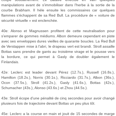
manipulations avant de s'immobiliser dans l'herbe à la sortie de la
courbe Brabham. Il hèle ensuite les commissaires car quelques
flammes s'échappent de sa Red Bull. La procédure de « voiture de
sécurité virtuelle » est enclenchée.
40e: Alonso et Magnussen profitent de cette neutralisation pour
s'emparer de gommes médiums. Albon demeure cependant en piste
avec ses enveloppes dures vieilles de quarante boucles. La Red Bull
de Verstappen mise à l'abri, le drapeau vert est brandi. Stroll assaille
Bottas sans prendre de gants au troisième virage et le pousse vers
la bordure, ce qui permet à Gasly de doubler également le
Finlandais.
42e: Leclerc est leader devant Pérez (12.7s.), Russell (16.8s.),
Hamilton (18.2s.), Norris (30.1s.), Ricciardo (31.7s.), Albon (36s.),
Ocon (37.5s.), Stroll (41.2s.), Gasly (41.6s.), Bottas (42s.),
Schumacher (43s.), Alonso (43.6s.) et Zhou (44.5s.).
43e: Stroll écope d'une pénalité de cinq secondes pour avoir changé
plusieurs fois de trajectoire devant Bottas un peu plus tôt.
45e: Leclerc a la course en main et jouit de 15 secondes de marge