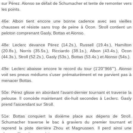
sur Pérez. Alonso se défait de Schumacher et tente de remonter vers
les points.
46e: Albon tient encore une bonne cadence avec ses vieilles
chausses et résiste sans trop de peine à Ocon. Stroll contient un
peloton comprenant Gasly, Bottas et Alonso.
48e: Leclerc devance Pérez (14.2s.), Russell (19.4s.), Hamilton
(20.8s.), Norris (35.5s.), Ricciardo (38.1s.), Albon (43.4s.), Ocon
(44.3s.), Stroll (52.2s.), Gasly (53s.), Bottas (53.4s.) et Alonso (54s.).
49e: Leclerc abaisse encore le record du tour (1'20''966'''). Alonso
voit ses pneus médiums s'user prématurément et ne parvient pas à
menacer Bottas.
50e: Pérez glisse en abordant l'avant-dernier tournant et traverse la
pelouse. Il concède maintenant dix-huit secondes à Leclerc. Gasly
prend l'ascendant sur Stroll.
51e: Bottas conquiert la dixième place aux dépens de Stroll.
Schumacher traverse le bac à graviers du premier tournant et
reprend la piste derrière Zhou et Magnussen. Il perd ainsi une