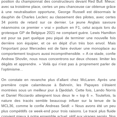
position du championnat des constructeurs devant Red Bull. Mieux:
avec sa troisième place, certes un peu chanceuse car obtenue grâce
à une neutralisation opportune, George Russell est désormais le
dauphin de Charles Leclerc au classement des pilotes, avec certes
34 points de retard sur ce dernier. Le jeune Anglais savoure
néanmoins ce premier « vrai » podium en F1, celui acquis lors du
grotesque GP de Belgique 2021 ne comptant guère. Lewis Hamilton
est pour sa part quelque peu piqué de terminer une nouvelle fois
derrière son équipier, et ce en dépit d'un très bon envol. Mais
l'important pour Mercedes est de faire évoluer une monoplace au
comportement toujours aussi incompréhensible. « A ce stade, confie
Andrew Shovlin, nous nous concentrons sur deux choses: limiter les
dégâts et apprendre. » Voilà qui n'est pas à proprement parler de
l'optimisme...
On constate en revanche plus d'allant chez McLaren. Après une
première copie calamiteuse à Bahreïn, les Papayes s'étaient
montrées sous un meilleur jour à Djeddah. Cette fois, Lando Norris
et Daniel Ricciardo atteignent tous deux le « top 6 ». Toutefois, la
nature des tracés semble beaucoup influer sur la tenue de la
MCL36, comme le confie Andreas Seidl: « Nous avons été un peu
plus compétitifs ce week-end pour trois raisons. Le tracé plus fluide
convient mieux à notre ensemble actuel, rétif aux virages serrés. Nos