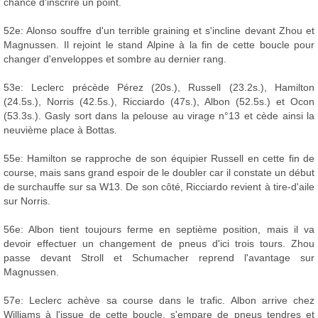
chance d'inscrire un point.
52e: Alonso souffre d'un terrible graining et s'incline devant Zhou et
Magnussen. Il rejoint le stand Alpine à la fin de cette boucle pour
changer d'enveloppes et sombre au dernier rang.
53e: Leclerc précède Pérez (20s.), Russell (23.2s.), Hamilton
(24.5s.), Norris (42.5s.), Ricciardo (47s.), Albon (52.5s.) et Ocon
(53.3s.). Gasly sort dans la pelouse au virage n°13 et cède ainsi la
neuvième place à Bottas.
55e: Hamilton se rapproche de son équipier Russell en cette fin de
course, mais sans grand espoir de le doubler car il constate un début
de surchauffe sur sa W13. De son côté, Ricciardo revient à tire-d'aile
sur Norris.
56e: Albon tient toujours ferme en septième position, mais il va
devoir effectuer un changement de pneus d'ici trois tours. Zhou
passe devant Stroll et Schumacher reprend l'avantage sur
Magnussen.
57e: Leclerc achève sa course dans le trafic. Albon arrive chez
Williams à l'issue de cette boucle, s'empare de pneus tendres et