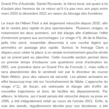
Grand Prix d'Australie. Daniel Ricciardo, le héros local, est quant à lui
d'autant plus heureux de ce retour qu'il n'a pas revu son pays entre
mars 2020 et décembre 2021 en raison du blocage des frontières.
Le tracé de l'Albert Park a été largement retouché depuis 2020, afin
de le rendre plus rapide et plus spectaculaire.. Plusieurs virages, et
notamment les deux premiers, ont été élargis afin d'atténuer l'effet
d'entonnoir propice aux accrochages. Le virage n°6, dit de la Marina,
jadis très serré, ressemble désormais à une courbe légère qui
permettra un passage plus rapide. Surtout, le freinage Clark a
disparu pour céder la place à un simple enchaînement gauche-droite
qui se prend pied au plancher. Cette nouvelle section permet dans
un premier temps d'instaurer une quatrième zone d'activation du
DRS, une première dans un Grand Prix de Formule 1, mais celle-ci
sera abandonnée dès le vendredi soir par le directeur de course
Niels Wittich, pour des raisons de sécurité. Les pilotes arrivaient en
effet beaucoup trop vite sur l'enchaînement de Waite. L'approche du
virage n°11, dit Ascari, est redressée et élargie afin d'offrir de
nouvelles trajectoires et donc de faciliter les dépassements. Par
ailleurs, le bitume, qui n'avait jamais été retouché depuis sa pose en
1995, a été intégralement refait au cours de l'année 2021. Enfin, la
voie des stands, régulièrement décriée pour son étroitesse, a été