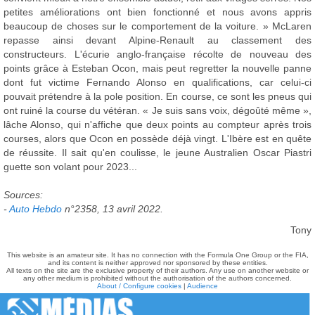
petites améliorations ont bien fonctionné et nous avons appris
beaucoup de choses sur le comportement de la voiture. » McLaren
repasse ainsi devant Alpine-Renault au classement des
constructeurs. L'écurie anglo-française récolte de nouveau des
points grâce à Esteban Ocon, mais peut regretter la nouvelle panne
dont fut victime Fernando Alonso en qualifications, car celui-ci
pouvait prétendre à la pole position. En course, ce sont les pneus qui
ont ruiné la course du vétéran. « Je suis sans voix, dégoûté même »,
lâche Alonso, qui n'affiche que deux points au compteur après trois
courses, alors que Ocon en possède déjà vingt. L'Ibère est en quête
de réussite. Il sait qu'en coulisse, le jeune Australien Oscar Piastri
guette son volant pour 2023...
Sources:
-
Auto Hebdo
n°2358, 13 avril 2022.
Tony
This website is an amateur site. It has no connection with the Formula One Group or the FIA,
and its content is neither approved nor sponsored by these entities.
All texts on the site are the exclusive property of their authors. Any use on another website or
any other medium is prohibited without the authorisation of the authors concerned.
About / Configure cookies
|
Audience