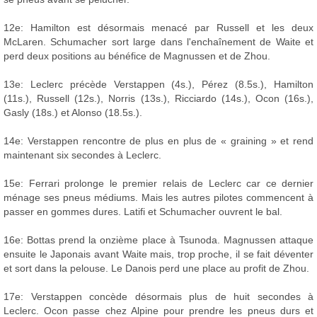
12e: Hamilton est désormais menacé par Russell et les deux
McLaren. Schumacher sort large dans l'enchaînement de Waite et
perd deux positions au bénéfice de Magnussen et de Zhou.
13e: Leclerc précède Verstappen (4s.), Pérez (8.5s.), Hamilton
(11s.), Russell (12s.), Norris (13s.), Ricciardo (14s.), Ocon (16s.),
Gasly (18s.) et Alonso (18.5s.).
14e: Verstappen rencontre de plus en plus de « graining » et rend
maintenant six secondes à Leclerc.
15e: Ferrari prolonge le premier relais de Leclerc car ce dernier
ménage ses pneus médiums. Mais les autres pilotes commencent à
passer en gommes dures. Latifi et Schumacher ouvrent le bal.
16e: Bottas prend la onzième place à Tsunoda. Magnussen attaque
ensuite le Japonais avant Waite mais, trop proche, il se fait déventer
et sort dans la pelouse. Le Danois perd une place au profit de Zhou.
17e: Verstappen concède désormais plus de huit secondes à
Leclerc. Ocon passe chez Alpine pour prendre les pneus durs et