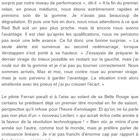
surpris par notre niveau de performance », dit-il. « A la fin du premier
relais, en pneus médiums, nous étions extrêmement rapides et
prenions soin de la gomme. Je n'avais pas beaucoup de
dégradation. Et puis une fois en durs, nous nous attendions à ce que
Red Bull soit un peu plus proche, mais là encore nous avions
l'avantage. Il est clair qu'après les qualifications, nous ne pensions
pas avoir une telle avance. Ce fut donc une bonne surprise. » La
seule alerte est survenue au second redémarrage, lorsque
Verstappen s'est porté à sa hauteur. « J'essayais de préparer le
dernier virage du mieux possible en restant sur la gauche, mais j'ai
roulé sur de la gomme et je n'ai pas pu tourner correctement. Nous
sommes arrivés, Max et moi, roue contre roue au premier virage,
mais je suis parvenu à garder l'avantage. La situation s'est alors
améliorée avec les pneus et j'ai pu creuser l'écart. »
Le pilote Ferrari paraît si à l'aise au volant de sa Belle Rouge que
certains lui prédisent déjà un premier titre mondial en fin de saison,
perspective qu'il refuse pour l'heure d'envisager. Et qu'on ne lui parle
pas non plus d'un « nouveau Leclerc » qui aurait éclos cette année à
la faveur de la révolution technologique ! « Bien sûr, je mûris d'une
année sur l'autre, comme tout le monde, mais je préfère parler de
croissance linéaire. Je n'ai pas franchi d'énorme cap par rapport à