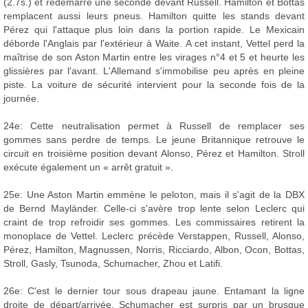
(2.7s.) et redémarre une seconde devant Russell. Hamilton et Bottas
remplacent aussi leurs pneus. Hamilton quitte les stands devant
Pérez qui l'attaque plus loin dans la portion rapide. Le Mexicain
déborde l'Anglais par l'extérieur à Waite. A cet instant, Vettel perd la
maîtrise de son Aston Martin entre les virages n°4 et 5 et heurte les
glissières par l'avant. L'Allemand s'immobilise peu après en pleine
piste. La voiture de sécurité intervient pour la seconde fois de la
journée.
24e: Cette neutralisation permet à Russell de remplacer ses
gommes sans perdre de temps. Le jeune Britannique retrouve le
circuit en troisième position devant Alonso, Pérez et Hamilton. Stroll
exécute également un « arrêt gratuit ».
25e: Une Aston Martin emmène le peloton, mais il s'agit de la DBX
de Bernd Mayländer. Celle-ci s'avère trop lente selon Leclerc qui
craint de trop refroidir ses gommes. Les commissaires retirent la
monoplace de Vettel. Leclerc précède Verstappen, Russell, Alonso,
Pérez, Hamilton, Magnussen, Norris, Ricciardo, Albon, Ocon, Bottas,
Stroll, Gasly, Tsunoda, Schumacher, Zhou et Latifi.
26e: C'est le dernier tour sous drapeau jaune. Entamant la ligne
droite de départ/arrivée, Schumacher est surpris par un brusque