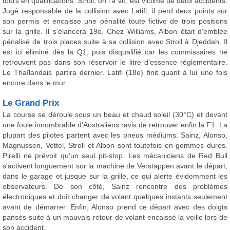
tours en qualifications. Stroll, on l'a vu, est victime de deux accidents.
Jugé responsable de la collision avec Latifi, il perd deux points sur
son permis et encaisse une pénalité toute fictive de trois positions
sur la grille. Il s'élancera 19e. Chez Williams, Albon était d'emblée
pénalisé de trois places suite à sa collision avec Stroll à Djeddah. Il
est ici éliminé dès la Q1, puis disqualifié car les commissaires ne
retrouvent pas dans son réservoir le litre d'essence réglementaire.
Le Thaïlandais partira dernier. Latifi (18e) finit quant à lui une fois
encore dans le mur.
Le Grand Prix
La course se déroule sous un beau et chaud soleil (30°C) et devant
une foule innombrable d'Australiens ravis de retrouver enfin la F1. La
plupart des pilotes partent avec les pneus médiums. Sainz, Alonso,
Magnussen, Vettel, Stroll et Albon sont toutefois en gommes dures.
Pirelli ne prévoit qu'un seul pit-stop. Les mécaniciens de Red Bull
s'activent longuement sur la machine de Verstappen avant le départ,
dans le garage et jusque sur la grille, ce qui alerte évidemment les
observateurs. De son côté, Sainz rencontre des problèmes
électroniques et doit changer de volant quelques instants seulement
avant de démarrer. Enfin, Alonso prend ce départ avec des doigts
pansés suite à un mauvais retour de volant encaissé la veille lors de
son accident.