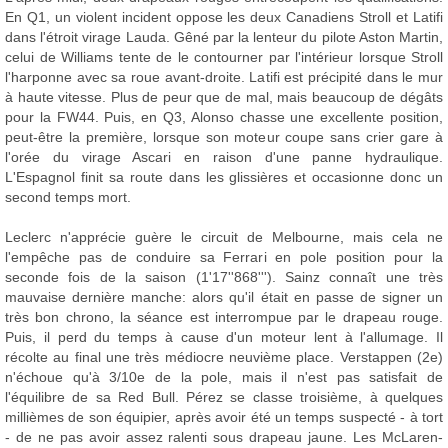
En Q1, un violent incident oppose les deux Canadiens Stroll et Latifi
dans l'étroit virage Lauda. Gêné par la lenteur du pilote Aston Martin,
celui de Williams tente de le contourner par l'intérieur lorsque Stroll
l'harponne avec sa roue avant-droite. Latifi est précipité dans le mur
à haute vitesse. Plus de peur que de mal, mais beaucoup de dégâts
pour la FW44. Puis, en Q3, Alonso chasse une excellente position,
peut-être la première, lorsque son moteur coupe sans crier gare à
l'orée du virage Ascari en raison d'une panne hydraulique.
L'Espagnol finit sa route dans les glissières et occasionne donc un
second temps mort.
Leclerc n'apprécie guère le circuit de Melbourne, mais cela ne
l'empêche pas de conduire sa Ferrari en pole position pour la
seconde fois de la saison (1'17''868'''). Sainz connaît une très
mauvaise dernière manche: alors qu'il était en passe de signer un
très bon chrono, la séance est interrompue par le drapeau rouge.
Puis, il perd du temps à cause d'un moteur lent à l'allumage. Il
récolte au final une très médiocre neuvième place. Verstappen (2e)
n'échoue qu'à 3/10e de la pole, mais il n'est pas satisfait de
l'équilibre de sa Red Bull. Pérez se classe troisième, à quelques
millièmes de son équipier, après avoir été un temps suspecté - à tort
- de ne pas avoir assez ralenti sous drapeau jaune. Les McLaren-