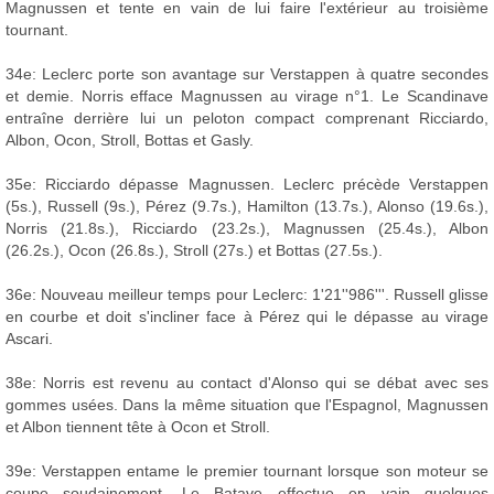
Magnussen et tente en vain de lui faire l'extérieur au troisième
tournant.
34e: Leclerc porte son avantage sur Verstappen à quatre secondes
et demie. Norris efface Magnussen au virage n°1. Le Scandinave
entraîne derrière lui un peloton compact comprenant Ricciardo,
Albon, Ocon, Stroll, Bottas et Gasly.
35e: Ricciardo dépasse Magnussen. Leclerc précède Verstappen
(5s.), Russell (9s.), Pérez (9.7s.), Hamilton (13.7s.), Alonso (19.6s.),
Norris (21.8s.), Ricciardo (23.2s.), Magnussen (25.4s.), Albon
(26.2s.), Ocon (26.8s.), Stroll (27s.) et Bottas (27.5s.).
36e: Nouveau meilleur temps pour Leclerc: 1'21''986'''. Russell glisse
en courbe et doit s'incliner face à Pérez qui le dépasse au virage
Ascari.
38e: Norris est revenu au contact d'Alonso qui se débat avec ses
gommes usées. Dans la même situation que l'Espagnol, Magnussen
et Albon tiennent tête à Ocon et Stroll.
39e: Verstappen entame le premier tournant lorsque son moteur se
coupe soudainement. Le Batave effectue en vain quelques