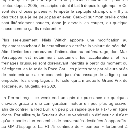
pilotes depuis 2005, prescription dont il fait fi depuis longtemps. « Ce
sont des choses privées », tempête le septuple champion. « Il y a
des trucs que je ne peux pas enlever. Ceux-ci sur mon oreille droite
sont littéralement soudés, donc je devrais les couper, ou quelque
chose comme ça. Ils resteront. »
Plus sérieusement, Niels Wittich apporte une modification au
règlement touchant à la neutralisation derrière la voiture de sécurité.
Afin d'éviter les manœuvres d'intimidation au redémarrage, dont Max
Verstappen est notamment coutumier, les accélérations et les
freinages brusques sont dorénavant interdits à partir du moment où
s'éteignent les feux de la Pace Car. Les pilotes sont par ailleurs priés
de maintenir une allure constante jusqu'au passage de la ligne pour
empêcher les « empilages », tel celui qui a marqué le Grand Prix de
Toscane, au Mugello, en 2020.
La Ferrari reçoit ce week-end un gain de puissance de quelques
chevaux grâce à une configuration moteur un peu plus agressive,
afin de contrer la Red Bull, un peu plus rapide que la F1-75 en ligne
droite. Par ailleurs, la Scuderia évalue vendredi un diffuseur qui n'est
qu'une partie d'un ensemble de nouveautés destinées à apparaître
au GP d'Espagne. La F1-75 continue de « pomper » fortement à