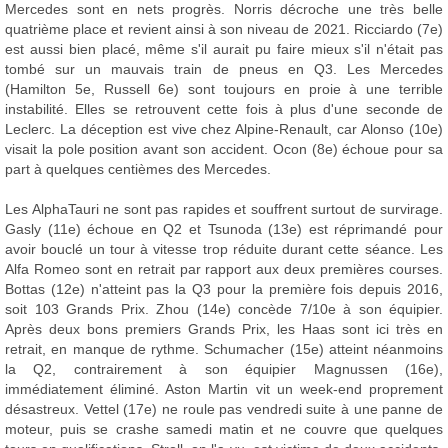
Mercedes sont en nets progrès. Norris décroche une très belle
quatrième place et revient ainsi à son niveau de 2021. Ricciardo (7e)
est aussi bien placé, même s'il aurait pu faire mieux s'il n'était pas
tombé sur un mauvais train de pneus en Q3. Les Mercedes
(Hamilton 5e, Russell 6e) sont toujours en proie à une terrible
instabilité. Elles se retrouvent cette fois à plus d'une seconde de
Leclerc. La déception est vive chez Alpine-Renault, car Alonso (10e)
visait la pole position avant son accident. Ocon (8e) échoue pour sa
part à quelques centièmes des Mercedes.
Les AlphaTauri ne sont pas rapides et souffrent surtout de survirage.
Gasly (11e) échoue en Q2 et Tsunoda (13e) est réprimandé pour
avoir bouclé un tour à vitesse trop réduite durant cette séance. Les
Alfa Romeo sont en retrait par rapport aux deux premières courses.
Bottas (12e) n'atteint pas la Q3 pour la première fois depuis 2016,
soit 103 Grands Prix. Zhou (14e) concède 7/10e à son équipier.
Après deux bons premiers Grands Prix, les Haas sont ici très en
retrait, en manque de rythme. Schumacher (15e) atteint néanmoins
la Q2, contrairement à son équipier Magnussen (16e),
immédiatement éliminé. Aston Martin vit un week-end proprement
désastreux. Vettel (17e) ne roule pas vendredi suite à une panne de
moteur, puis se crashe samedi matin et ne couvre que quelques