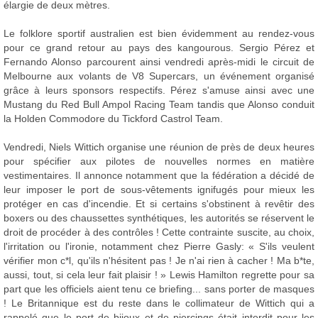
élargie de deux mètres.
Le folklore sportif australien est bien évidemment au rendez-vous
pour ce grand retour au pays des kangourous. Sergio Pérez et
Fernando Alonso parcourent ainsi vendredi après-midi le circuit de
Melbourne aux volants de V8 Supercars, un événement organisé
grâce à leurs sponsors respectifs. Pérez s'amuse ainsi avec une
Mustang du Red Bull Ampol Racing Team tandis que Alonso conduit
la Holden Commodore du Tickford Castrol Team.
Vendredi, Niels Wittich organise une réunion de près de deux heures
pour spécifier aux pilotes de nouvelles normes en matière
vestimentaires. Il annonce notamment que la fédération a décidé de
leur imposer le port de sous-vêtements ignifugés pour mieux les
protéger en cas d'incendie. Et si certains s'obstinent à revêtir des
boxers ou des chaussettes synthétiques, les autorités se réservent le
droit de procéder à des contrôles ! Cette contrainte suscite, au choix,
l'irritation ou l'ironie, notamment chez Pierre Gasly: « S'ils veulent
vérifier mon c*l, qu'ils n'hésitent pas ! Je n'ai rien à cacher ! Ma b*te,
aussi, tout, si cela leur fait plaisir ! » Lewis Hamilton regrette pour sa
part que les officiels aient tenu ce briefing... sans porter de masques
! Le Britannique est du reste dans le collimateur de Wittich qui a
rappelé que le port de bijoux et de piercings était interdit pour les