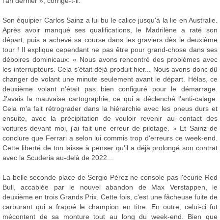
l'an dernier », corrige-t-il.
Son équipier Carlos Sainz a lui bu le calice jusqu'à la lie en Australie.
Après avoir manqué ses qualifications, le Madrilène a raté son
départ, puis a achevé sa course dans les graviers dès le deuxième
tour ! Il explique cependant ne pas être pour grand-chose dans ses
déboires dominicaux: « Nous avons rencontré des problèmes avec
les interrupteurs. Cela s'était déjà produit hier... Nous avons donc dû
changer de volant une minute seulement avant le départ. Hélas, ce
deuxième volant n'était pas bien configuré pour le démarrage.
J'avais la mauvaise cartographie, ce qui a déclenché l'anti-calage.
Cela m'a fait rétrograder dans la hiérarchie avec les pneus durs et
ensuite, avec la précipitation de vouloir revenir au contact des
voitures devant moi, j'ai fait une erreur de pilotage. » Et Sainz de
conclure que Ferrari a selon lui commis trop d'erreurs ce week-end.
Cette liberté de ton laisse à penser qu'il a déjà prolongé son contrat
avec la Scuderia au-delà de 2022...
La belle seconde place de Sergio Pérez ne console pas l'écurie Red
Bull, accablée par le nouvel abandon de Max Verstappen, le
deuxième en trois Grands Prix. Cette fois, c'est une fâcheuse fuite de
carburant qui a frappé le champion en titre. En outre, celui-ci fut
mécontent de sa monture tout au long du week-end. Bien que