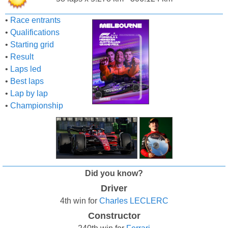
•
Race entrants
•
Qualifications
•
Starting grid
•
Result
•
Laps led
•
Best laps
•
Lap by lap
•
Championship
Did you know?
Driver
4th win for
Charles LECLERC
Constructor