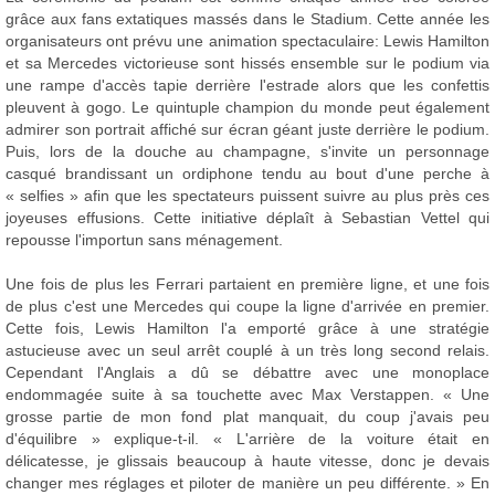
grâce aux fans extatiques massés dans le Stadium. Cette année les
organisateurs ont prévu une animation spectaculaire: Lewis Hamilton
et sa Mercedes victorieuse sont hissés ensemble sur le podium via
une rampe d'accès tapie derrière l'estrade alors que les confettis
pleuvent à gogo. Le quintuple champion du monde peut également
admirer son portrait affiché sur écran géant juste derrière le podium.
Puis, lors de la douche au champagne, s'invite un personnage
casqué brandissant un ordiphone tendu au bout d'une perche à
« selfies » afin que les spectateurs puissent suivre au plus près ces
joyeuses effusions. Cette initiative déplaît à Sebastian Vettel qui
repousse l'importun sans ménagement.
Une fois de plus les Ferrari partaient en première ligne, et une fois
de plus c'est une Mercedes qui coupe la ligne d'arrivée en premier.
Cette fois, Lewis Hamilton l'a emporté grâce à une stratégie
astucieuse avec un seul arrêt couplé à un très long second relais.
Cependant l'Anglais a dû se débattre avec une monoplace
endommagée suite à sa touchette avec Max Verstappen. « Une
grosse partie de mon fond plat manquait, du coup j'avais peu
d'équilibre » explique-t-il. « L'arrière de la voiture était en
délicatesse, je glissais beaucoup à haute vitesse, donc je devais
changer mes réglages et piloter de manière un peu différente. » En