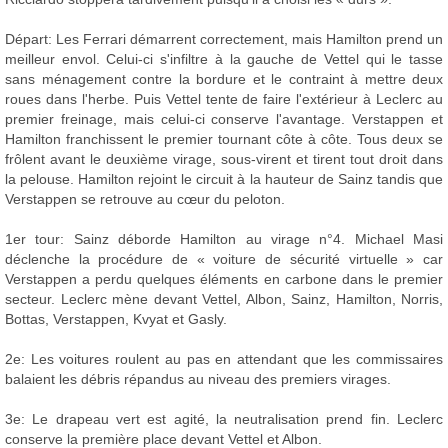
Départ: Les Ferrari démarrent correctement, mais Hamilton prend un
meilleur envol. Celui-ci s'infiltre à la gauche de Vettel qui le tasse
sans ménagement contre la bordure et le contraint à mettre deux
roues dans l'herbe. Puis Vettel tente de faire l'extérieur à Leclerc au
premier freinage, mais celui-ci conserve l'avantage. Verstappen et
Hamilton franchissent le premier tournant côte à côte. Tous deux se
frôlent avant le deuxième virage, sous-virent et tirent tout droit dans
la pelouse. Hamilton rejoint le circuit à la hauteur de Sainz tandis que
Verstappen se retrouve au cœur du peloton.
1er tour: Sainz déborde Hamilton au virage n°4. Michael Masi
déclenche la procédure de « voiture de sécurité virtuelle » car
Verstappen a perdu quelques éléments en carbone dans le premier
secteur. Leclerc mène devant Vettel, Albon, Sainz, Hamilton, Norris,
Bottas, Verstappen, Kvyat et Gasly.
2e: Les voitures roulent au pas en attendant que les commissaires
balaient les débris répandus au niveau des premiers virages.
3e: Le drapeau vert est agité, la neutralisation prend fin. Leclerc
conserve la première place devant Vettel et Albon.