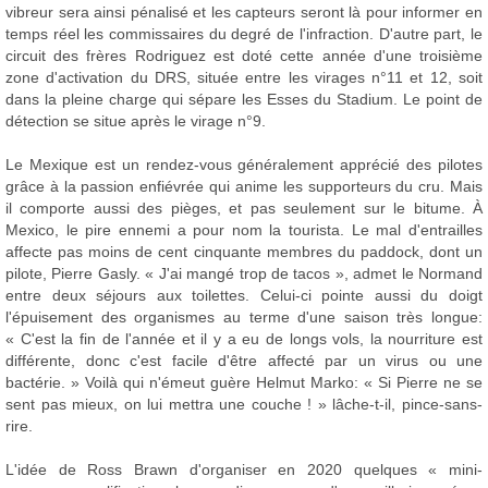
vibreur sera ainsi pénalisé et les capteurs seront là pour informer en
temps réel les commissaires du degré de l'infraction. D'autre part, le
circuit des frères Rodriguez est doté cette année d'une troisième
zone d'activation du DRS, située entre les virages n°11 et 12, soit
dans la pleine charge qui sépare les Esses du Stadium. Le point de
détection se situe après le virage n°9.
Le Mexique est un rendez-vous généralement apprécié des pilotes
grâce à la passion enfiévrée qui anime les supporteurs du cru. Mais
il comporte aussi des pièges, et pas seulement sur le bitume. À
Mexico, le pire ennemi a pour nom la tourista. Le mal d'entrailles
affecte pas moins de cent cinquante membres du paddock, dont un
pilote, Pierre Gasly. « J'ai mangé trop de tacos », admet le Normand
entre deux séjours aux toilettes. Celui-ci pointe aussi du doigt
l'épuisement des organismes au terme d'une saison très longue:
« C'est la fin de l'année et il y a eu de longs vols, la nourriture est
différente, donc c'est facile d'être affecté par un virus ou une
bactérie. » Voilà qui n'émeut guère Helmut Marko: « Si Pierre ne se
sent pas mieux, on lui mettra une couche ! » lâche-t-il, pince-sans-
rire.
L'idée de Ross Brawn d'organiser en 2020 quelques « mini-