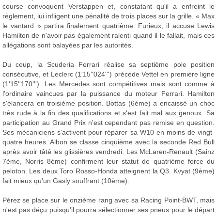
course convoquent Verstappen et, constatant qu'il a enfreint le
règlement, lui infligent une pénalité de trois places sur la grille. « Max
le vantard » partira finalement quatrième. Furieux, il accuse Lewis
Hamilton de n'avoir pas également ralenti quand il le fallait, mais ces
allégations sont balayées par les autorités.
Du coup, la Scuderia Ferrari réalise sa septième pole position
consécutive, et Leclerc (1'15''024''') précède Vettel en première ligne
(1'15''170'''). Les Mercedes sont compétitives mais sont comme à
l'ordinaire vaincues par la puissance du moteur Ferrari. Hamilton
s'élancera en troisième position. Bottas (6ème) a encaissé un choc
très rude à la fin des qualifications et s'est fait mal aux genoux. Sa
participation au Grand Prix n'est cependant pas remise en question.
Ses mécaniciens s'activent pour réparer sa W10 en moins de vingt-
quatre heures. Albon se classe cinquième avec la seconde Red Bull
après avoir tâté les glissières vendredi. Les McLaren-Renault (Sainz
7ème, Norris 8ème) confirment leur statut de quatrième force du
peloton. Les deux Toro Rosso-Honda atteignent la Q3. Kvyat (9ème)
fait mieux qu'un Gasly souffrant (10ème).
Pérez se place sur le onzième rang avec sa Racing Point-BWT, mais
n'est pas déçu puisqu'il pourra sélectionner ses pneus pour le départ