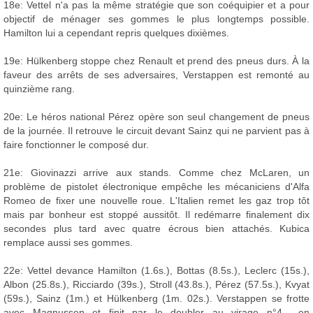
18e: Vettel n'a pas la même stratégie que son coéquipier et a pour
objectif de ménager ses gommes le plus longtemps possible.
Hamilton lui a cependant repris quelques dixièmes.
19e: Hülkenberg stoppe chez Renault et prend des pneus durs. À la
faveur des arrêts de ses adversaires, Verstappen est remonté au
quinzième rang.
20e: Le héros national Pérez opère son seul changement de pneus
de la journée. Il retrouve le circuit devant Sainz qui ne parvient pas à
faire fonctionner le composé dur.
21e: Giovinazzi arrive aux stands. Comme chez McLaren, un
problème de pistolet électronique empêche les mécaniciens d'Alfa
Romeo de fixer une nouvelle roue. L'Italien remet les gaz trop tôt
mais par bonheur est stoppé aussitôt. Il redémarre finalement dix
secondes plus tard avec quatre écrous bien attachés. Kubica
remplace aussi ses gommes.
22e: Vettel devance Hamilton (1.6s.), Bottas (8.5s.), Leclerc (15s.),
Albon (25.8s.), Ricciardo (39s.), Stroll (43.8s.), Pérez (57.5s.), Kvyat
(59s.), Sainz (1m.) et Hülkenberg (1m. 02s.). Verstappen se frotte
avec Magnussen et finit par le doubler au virage n°4... en