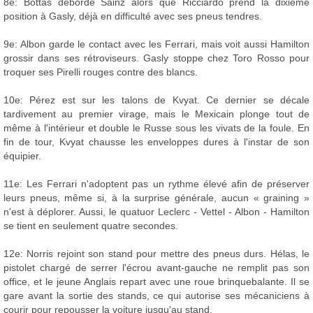
8e: Bottas déborde Sainz alors que Ricciardo prend la dixième
position à Gasly, déjà en difficulté avec ses pneus tendres.
9e: Albon garde le contact avec les Ferrari, mais voit aussi Hamilton
grossir dans ses rétroviseurs. Gasly stoppe chez Toro Rosso pour
troquer ses Pirelli rouges contre des blancs.
10e: Pérez est sur les talons de Kvyat. Ce dernier se décale
tardivement au premier virage, mais le Mexicain plonge tout de
même à l'intérieur et double le Russe sous les vivats de la foule. En
fin de tour, Kvyat chausse les enveloppes dures à l'instar de son
équipier.
11e: Les Ferrari n'adoptent pas un rythme élevé afin de préserver
leurs pneus, même si, à la surprise générale, aucun « graining »
n'est à déplorer. Aussi, le quatuor Leclerc - Vettel - Albon - Hamilton
se tient en seulement quatre secondes.
12e: Norris rejoint son stand pour mettre des pneus durs. Hélas, le
pistolet chargé de serrer l'écrou avant-gauche ne remplit pas son
office, et le jeune Anglais repart avec une roue brinquebalante. Il se
gare avant la sortie des stands, ce qui autorise ses mécaniciens à
courir pour repousser la voiture jusqu'au stand.