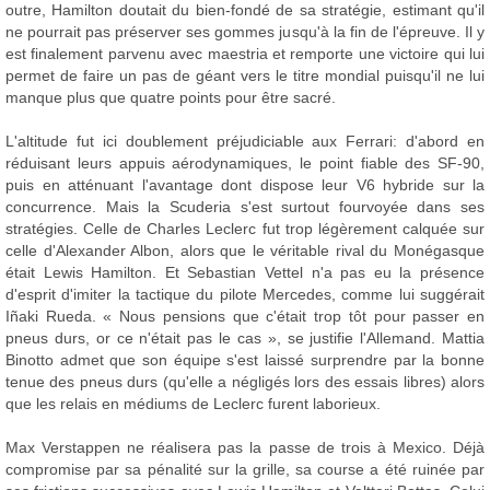
outre, Hamilton doutait du bien-fondé de sa stratégie, estimant qu'il
ne pourrait pas préserver ses gommes jusqu'à la fin de l'épreuve. Il y
est finalement parvenu avec maestria et remporte une victoire qui lui
permet de faire un pas de géant vers le titre mondial puisqu'il ne lui
manque plus que quatre points pour être sacré.
L'altitude fut ici doublement préjudiciable aux Ferrari: d'abord en
réduisant leurs appuis aérodynamiques, le point fiable des SF-90,
puis en atténuant l'avantage dont dispose leur V6 hybride sur la
concurrence. Mais la Scuderia s'est surtout fourvoyée dans ses
stratégies. Celle de Charles Leclerc fut trop légèrement calquée sur
celle d'Alexander Albon, alors que le véritable rival du Monégasque
était Lewis Hamilton. Et Sebastian Vettel n'a pas eu la présence
d'esprit d'imiter la tactique du pilote Mercedes, comme lui suggérait
Iñaki Rueda. « Nous pensions que c'était trop tôt pour passer en
pneus durs, or ce n'était pas le cas », se justifie l'Allemand. Mattia
Binotto admet que son équipe s'est laissé surprendre par la bonne
tenue des pneus durs (qu'elle a négligés lors des essais libres) alors
que les relais en médiums de Leclerc furent laborieux.
Max Verstappen ne réalisera pas la passe de trois à Mexico. Déjà
compromise par sa pénalité sur la grille, sa course a été ruinée par