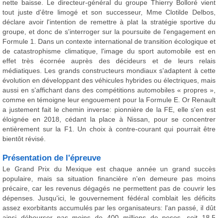
nette baisse. Le directeur-général du groupe Thierry Bolloré vient
tout juste d'être limogé et son successeur, Mme Clotilde Delbos,
déclare avoir l'intention de remettre à plat la stratégie sportive du
groupe, et donc de s'interroger sur la poursuite de l'engagement en
Formule 1. Dans un contexte international de transition écologique et
de catastrophisme climatique, l'image du sport automobile est en
effet très écornée auprès des décideurs et de leurs relais
médiatiques. Les grands constructeurs mondiaux s'adaptent à cette
évolution en développant des véhicules hybrides ou électriques, mais
aussi en s'affichant dans des compétitions automobiles « propres »,
comme en témoigne leur engouement pour la Formule E. Or Renault
a justement fait le chemin inverse: pionnière de la FE, elle s'en est
éloignée en 2018, cédant la place à Nissan, pour se concentrer
entièrement sur la F1. Un choix à contre-courant qui pourrait être
bientôt révisé.
Présentation de l'épreuve
Le Grand Prix du Mexique est chaque année un grand succès
populaire, mais sa situation financière n'en demeure pas moins
précaire, car les revenus dégagés ne permettent pas de couvrir les
dépenses. Jusqu'ici, le gouvernement fédéral comblait les déficits
assez exorbitants accumulés par les organisateurs: l'an passé, il dût
ainsi débourser pas moins de 400 millions de pesos, soit 18,5