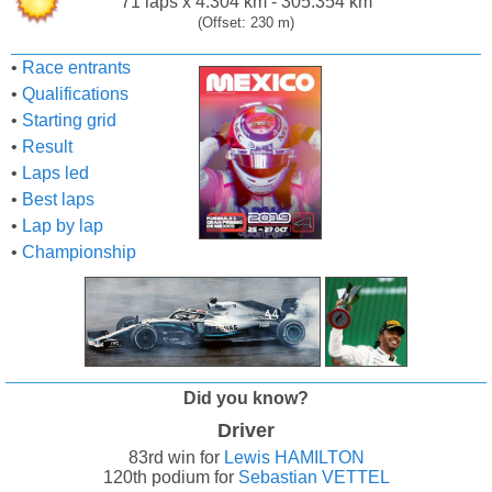
71 laps x 4.304 km - 305.354 km
(Offset: 230 m)
•
Race entrants
•
Qualifications
•
Starting grid
•
Result
•
Laps led
•
Best laps
•
Lap by lap
•
Championship
Did you know?
Driver
83rd win for
Lewis HAMILTON
120th podium for
Sebastian VETTEL