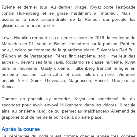
71ème et dernier tour: Au dernier virage, Kvyat porte l'estocade
contre Hülkenberg et se glisse hardiment à l'intérieur. Mais il
accroche la roue arrière-droite de la Renault qui percute les
glissières en marche arrière.
Lewis Hamilton remporte sa dixième victoire en 2019, la centième de
Mercedes en F1. Vettel et Bottas l'encadrent sur le podium. Parti en
pole, Leclerc se contente de la quatrième place. Suivent les Red Bull
d'Albon et de Verstappen. Pérez finit septième, soit « meilleur des
autres », devant ses fans ravis. Ricciardo se classe huitième. Kvyat
termine neuvième, Gasly dixième. Hülkenberg franchit la ligne en
onzième position, cahin-caha et sans aileron arrière. Viennent
ensuite Stroll, Sainz, Giovinazzi, Magnussen, Russell, Grosjean et
Kubica.
Comme on pouvait s'y attendre, Kvyat est sanctionné de dix
secondes pour avoir envoyé Hülkenberg dans les décors. Il recule
ainsi au onzième rang, ce qui permet au malchanceux Allemand de
grappiller tout de même le point de la dixième place.
Après la course
La cérémonie du podium est comme chaque année très colorée