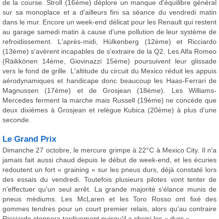
de la course. Stroll (16ème) déplore un manque d'équilibre général
sur sa monoplace et a d'ailleurs fini sa séance du vendredi matin
dans le mur. Encore un week-end délicat pour les Renault qui restent
au garage samedi matin à cause d'une pollution de leur système de
refroidissement. L'après-midi, Hülkenberg (12ème) et Ricciardo
(13ème) s'avèrent incapables de s'extraire de la Q2. Les Alfa Romeo
(Räikkönen 14ème, Giovinazzi 15ème) poursuivent leur glissade
vers le fond de grille. L'altitude du circuit du Mexico réduit les appuis
aérodynamiques et handicape donc beaucoup les Haas-Ferrari de
Magnussen (17ème) et de Grosjean (18ème). Les Williams-
Mercedes ferment la marche mais Russell (19ème) ne concède que
deux dixièmes à Grosjean et relègue Kubica (20ème) à plus d'une
seconde.
Le Grand Prix
Dimanche 27 octobre, le mercure grimpe à 22°C à Mexico City. Il n'a
jamais fait aussi chaud depuis le début de week-end, et les écuries
redoutent un fort « graining » sur les pneus durs, déjà constaté lors
des essais du vendredi. Toutefois plusieurs pilotes vont tenter de
n'effectuer qu'un seul arrêt. La grande majorité s'élance munis de
pneus médiums. Les McLaren et les Toro Rosso ont fixé des
gommes tendres pour un court premier relais, alors qu'au contraire
Ricciardo stoppera tardivement puisqu'il a choisi les « durs ».