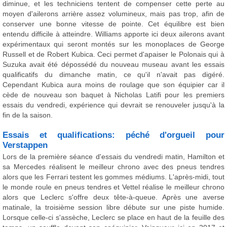
diminue, et les techniciens tentent de compenser cette perte au
moyen d'ailerons arrière assez volumineux, mais pas trop, afin de
conserver une bonne vitesse de pointe. Cet équilibre est bien
entendu difficile à atteindre. Williams apporte ici deux ailerons avant
expérimentaux qui seront montés sur les monoplaces de George
Russell et de Robert Kubica. Ceci permet d'apaiser le Polonais qui à
Suzuka avait été dépossédé du nouveau museau avant les essais
qualificatifs du dimanche matin, ce qu'il n'avait pas digéré.
Cependant Kubica aura moins de roulage que son équipier car il
cède de nouveau son baquet à Nicholas Latifi pour les premiers
essais du vendredi, expérience qui devrait se renouveler jusqu'à la
fin de la saison.
Essais et qualifications: péché d'orgueil pour
Verstappen
Lors de la première séance d'essais du vendredi matin, Hamilton et
sa Mercedes réalisent le meilleur chrono avec des pneus tendres
alors que les Ferrari testent les gommes médiums. L'après-midi, tout
le monde roule en pneus tendres et Vettel réalise le meilleur chrono
alors que Leclerc s'offre deux tête-à-queue. Après une averse
matinale, la troisième session libre débute sur une piste humide.
Lorsque celle-ci s'assèche, Leclerc se place en haut de la feuille des