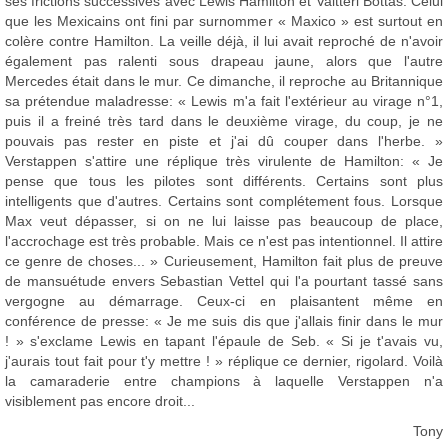
ses frictions successives avec Lewis Hamilton et Valtteri Bottas. Celui
que les Mexicains ont fini par surnommer « Maxico » est surtout en
colère contre Hamilton. La veille déjà, il lui avait reproché de n'avoir
également pas ralenti sous drapeau jaune, alors que l'autre
Mercedes était dans le mur. Ce dimanche, il reproche au Britannique
sa prétendue maladresse: « Lewis m'a fait l'extérieur au virage n°1,
puis il a freiné très tard dans le deuxième virage, du coup, je ne
pouvais pas rester en piste et j'ai dû couper dans l'herbe. »
Verstappen s'attire une réplique très virulente de Hamilton: « Je
pense que tous les pilotes sont différents. Certains sont plus
intelligents que d'autres. Certains sont complétement fous. Lorsque
Max veut dépasser, si on ne lui laisse pas beaucoup de place,
l'accrochage est très probable. Mais ce n'est pas intentionnel. Il attire
ce genre de choses... » Curieusement, Hamilton fait plus de preuve
de mansuétude envers Sebastian Vettel qui l'a pourtant tassé sans
vergogne au démarrage. Ceux-ci en plaisantent même en
conférence de presse: « Je me suis dis que j'allais finir dans le mur
! » s'exclame Lewis en tapant l'épaule de Seb. « Si je t'avais vu,
j'aurais tout fait pour t'y mettre ! » réplique ce dernier, rigolard. Voilà
la camaraderie entre champions à laquelle Verstappen n'a
visiblement pas encore droit...
Tony