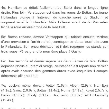
4e: Hamilton se défait facilement de Sainz dans la longue ligne
droite. Plus loin, Verstappen est dans les roues de Bottas. Le jeune
Hollandais plonge à l'intérieur du gauche serré du Stadium et
surprend ainsi le Finlandais. Mais l'aileron avant de la Mercedes
lèche la roue arrière-droite de la Red Bull...
5e: Bottas repasse devant Verstappen qui ralentit ensuite, victime
d'une crevaison à l'arrière-droit, conséquence de sa touchette avec
le Finlandais. Son pneu déchape, et il doit regagner les stands sur
trois roues. Pérez prend la neuvième place à Gasly.
6e: Une seconde et demie sépare les deux Ferrari de tête. Bottas
dépasse Norris au premier virage. Verstappen est reparti bon dernier
après avoir chaussé des gommes dures avec lesquelles il compte
désormais aller au bout.
7e: Leclerc mène devant Vettel (1.6s.), Albon (2.9s.), Hamilton
(4.1s.), Sainz (10.9s.), Bottas (11.4s.), Norris (14.1s.), Kvyat (15.7s.),
Pérez (16.6s.), Gasly (18.1s.), Ricciardo (18.6s.) et Hülkenberg
(19.4s.).