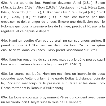
62e: À dix tours du but, Hamilton devance Vettel (2.8s.), Bottas
(4.5s.), Leclerc (7.5s.), Albon (16.6s.), Verstappen (57s.), Pérez (1m.
04s.), Ricciardo (1m. 06s.), Hülkenberg (1m. 17s.), Kvyat (-1t.), Stroll
(-1t.), Gasly (-1t.) et Sainz (-1t.). Kubica est touché par une
crevaison et doit changer de pneus. Encore une désillusion pour le
Polonais qui, pour la première fois de l'année, précédait Russell à la
régulière, et ce depuis le départ.
64e: Hamilton souffre d'un peu de graining sur ses pneus arrière. Il
prend un tour à Hülkenberg en début de tour. Ce dernier gêne
ensuite Vettel dans les Esses. Gasly prend l'ascendant sur Stroll.
66e: Hamilton rencontre du survirage, mais cela le gêne peu puisqu'il
boucle son meilleur chrono de la journée (1'19''561''').
68e: La course est jouée: Hamilton maintient un intervalle de deux
secondes avec Vettel qui lui-même garde Bottas à distance. Loin de
là, Ricciardo met toujours la pression sur Pérez et les deux Toro
Rosso rattrapent la Renault d'Hülkenberg.
69e: La foule encourage bruyamment Pérez qui contient avec peine
un Ricciardo incisif. Kvyat suce la roue de Hülkenberg.