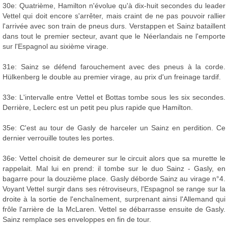
30e: Quatrième, Hamilton n'évolue qu'à dix-huit secondes du leader
Vettel qui doit encore s'arrêter, mais craint de ne pas pouvoir rallier
l'arrivée avec son train de pneus durs. Verstappen et Sainz bataillent
dans tout le premier secteur, avant que le Néerlandais ne l'emporte
sur l'Espagnol au sixième virage.
31e: Sainz se défend farouchement avec des pneus à la corde.
Hülkenberg le double au premier virage, au prix d'un freinage tardif.
33e: L'intervalle entre Vettel et Bottas tombe sous les six secondes.
Derrière, Leclerc est un petit peu plus rapide que Hamilton.
35e: C'est au tour de Gasly de harceler un Sainz en perdition. Ce
dernier verrouille toutes les portes.
36e: Vettel choisit de demeurer sur le circuit alors que sa murette le
rappelait. Mal lui en prend: il tombe sur le duo Sainz - Gasly, en
bagarre pour la douzième place. Gasly déborde Sainz au virage n°4.
Voyant Vettel surgir dans ses rétroviseurs, l'Espagnol se range sur la
droite à la sortie de l'enchaînement, surprenant ainsi l'Allemand qui
frôle l'arrière de la McLaren. Vettel se débarrasse ensuite de Gasly.
Sainz remplace ses enveloppes en fin de tour.