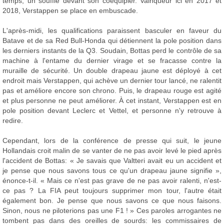
temps, un souffle devant son coéquipier. Vainqueur ici en 2017 et
2018, Verstappen se place en embuscade.
L'après-midi, les qualifications paraissent basculer en faveur du
Batave et de sa Red Bull-Honda qui détiennent la pole position dans
les derniers instants de la Q3. Soudain, Bottas perd le contrôle de sa
machine à l'entame du dernier virage et se fracasse contre la
muraille de sécurité. Un double drapeau jaune est déployé à cet
endroit mais Verstappen, qui achève un dernier tour lancé, ne ralentit
pas et améliore encore son chrono. Puis, le drapeau rouge est agité
et plus personne ne peut améliorer. À cet instant, Verstappen est en
pole position devant Leclerc et Vettel, et personne n'y retrouve à
redire.
Cependant, lors de la conférence de presse qui suit, le jeune
Hollandais croit malin de se vanter de ne pas avoir levé le pied après
l'accident de Bottas: « Je savais que Valtteri avait eu un accident et
je pense que nous savons tous ce qu'un drapeau jaune signifie »,
énonce-t-il. « Mais ce n'est pas grave de ne pas avoir ralenti, n'est-
ce pas ? La FIA peut toujours supprimer mon tour, l'autre était
également bon. Je pense que nous savons ce que nous faisons.
Sinon, nous ne piloterions pas une F1 ! » Ces paroles arrogantes ne
tombent pas dans des oreilles de sourds: les commissaires de