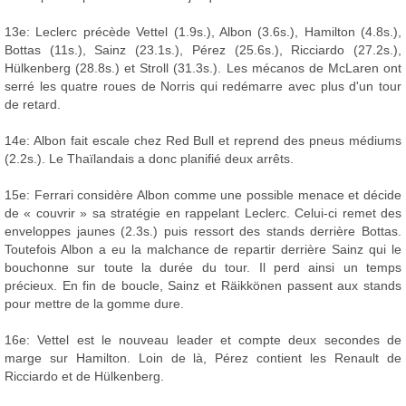
13e: Leclerc précède Vettel (1.9s.), Albon (3.6s.), Hamilton (4.8s.),
Bottas (11s.), Sainz (23.1s.), Pérez (25.6s.), Ricciardo (27.2s.),
Hülkenberg (28.8s.) et Stroll (31.3s.). Les mécanos de McLaren ont
serré les quatre roues de Norris qui redémarre avec plus d'un tour
de retard.
14e: Albon fait escale chez Red Bull et reprend des pneus médiums
(2.2s.). Le Thaïlandais a donc planifié deux arrêts.
15e: Ferrari considère Albon comme une possible menace et décide
de « couvrir » sa stratégie en rappelant Leclerc. Celui-ci remet des
enveloppes jaunes (2.3s.) puis ressort des stands derrière Bottas.
Toutefois Albon a eu la malchance de repartir derrière Sainz qui le
bouchonne sur toute la durée du tour. Il perd ainsi un temps
précieux. En fin de boucle, Sainz et Räikkönen passent aux stands
pour mettre de la gomme dure.
16e: Vettel est le nouveau leader et compte deux secondes de
marge sur Hamilton. Loin de là, Pérez contient les Renault de
Ricciardo et de Hülkenberg.