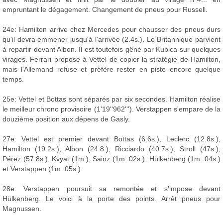
empruntant le dégagement. Changement de pneus pour Russell.
24e: Hamilton arrive chez Mercedes pour chausser des pneus durs
qu'il devra emmener jusqu'à l'arrivée (2.4s.). Le Britannique parvient
à repartir devant Albon. Il est toutefois gêné par Kubica sur quelques
virages. Ferrari propose à Vettel de copier la stratégie de Hamilton,
mais l'Allemand refuse et préfère rester en piste encore quelque
temps.
25e: Vettel et Bottas sont séparés par six secondes. Hamilton réalise
le meilleur chrono provisoire (1'19''962'''). Verstappen s'empare de la
douzième position aux dépens de Gasly.
27e: Vettel est premier devant Bottas (6.6s.), Leclerc (12.8s.),
Hamilton (19.2s.), Albon (24.8.), Ricciardo (40.7s.), Stroll (47s.),
Pérez (57.8s.), Kvyat (1m.), Sainz (1m. 02s.), Hülkenberg (1m. 04s.)
et Verstappen (1m. 05s.).
28e: Verstappen poursuit sa remontée et s'impose devant
Hülkenberg. Le voici à la porte des points. Arrêt pneus pour
Magnussen.