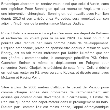
Britannique abordera ce rendez-vous, ainsi que celui d'Austin, sans
son ingénieur Peter Bonnington qui est retenu en Angleterre pour
une intervention chirurgicale. Bonnington, qui travaille avec Hamilton
depuis 2013 et son arrivée chez Mercedes, sera remplacé par son
adjoint, l'ingénieur de la performance Marcus Dudley.
Robert Kubica a annoncé il y a plus d'un mois son départ de Williams
et recherche un volant pour la saison 2020. Le bruit court qu'il
pourrait être recruté par Haas comme pilote de développement.
L'équipe américaine, privée de sponsor-titre depuis le retrait de Rich
Energy, est en fait moins intéressée par Kubica lui-même que par
son généreux commanditaire, la compagnie pétrolière PKN Orlen.
Guenther Steiner a même le déplacement en Pologne pour
rencontrer Daniel Obajtek, le président de cette firme. Celle-ci désire
en tout cas rester en F1, avec ou sans Kubica, et discute aussi avec
McLaren et Racing Point.
Situé à plus de 2000 mètres d'altitude, le circuit de Mexico pose
comme chaque année des problèmes de refroidissement aux
écuries qui doivent ouvrir davantage leur carrosserie, à l'instar de
Red Bull qui perce son capot-moteur dans le prolongement du halo.
D'autre part, comme l'air est moins dense, l'appui aérodynamique