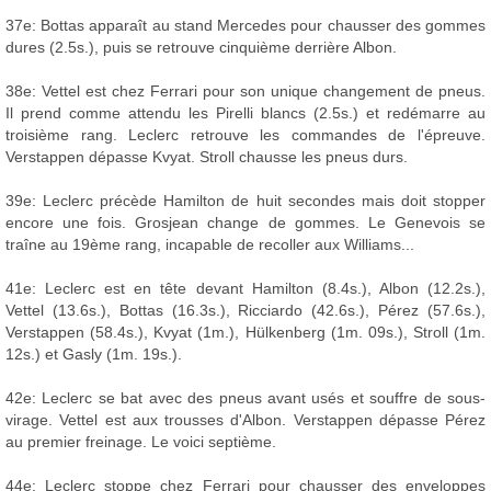
37e: Bottas apparaît au stand Mercedes pour chausser des gommes
dures (2.5s.), puis se retrouve cinquième derrière Albon.
38e: Vettel est chez Ferrari pour son unique changement de pneus.
Il prend comme attendu les Pirelli blancs (2.5s.) et redémarre au
troisième rang. Leclerc retrouve les commandes de l'épreuve.
Verstappen dépasse Kvyat. Stroll chausse les pneus durs.
39e: Leclerc précède Hamilton de huit secondes mais doit stopper
encore une fois. Grosjean change de gommes. Le Genevois se
traîne au 19ème rang, incapable de recoller aux Williams...
41e: Leclerc est en tête devant Hamilton (8.4s.), Albon (12.2s.),
Vettel (13.6s.), Bottas (16.3s.), Ricciardo (42.6s.), Pérez (57.6s.),
Verstappen (58.4s.), Kvyat (1m.), Hülkenberg (1m. 09s.), Stroll (1m.
12s.) et Gasly (1m. 19s.).
42e: Leclerc se bat avec des pneus avant usés et souffre de sous-
virage. Vettel est aux trousses d'Albon. Verstappen dépasse Pérez
au premier freinage. Le voici septième.
44e: Leclerc stoppe chez Ferrari pour chausser des enveloppes