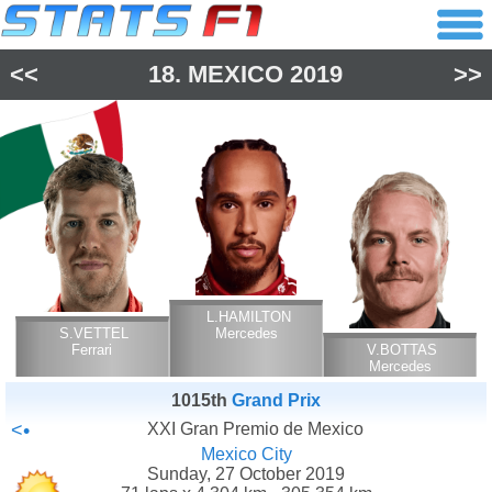
<<
18.
MEXICO
2019
>>
L.HAMILTON
S.VETTEL
Mercedes
Ferrari
V.BOTTAS
Mercedes
1015th
Grand Prix
<•
XXI Gran Premio de Mexico
Mexico City
Sunday, 27 October 2019