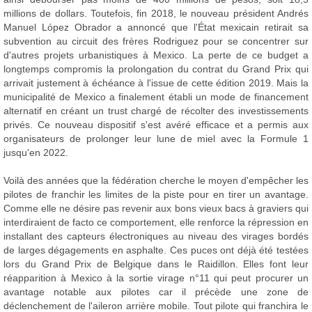
millions de dollars. Toutefois, fin 2018, le nouveau président Andrés
Manuel López Obrador a annoncé que l'État mexicain retirait sa
subvention au circuit des frères Rodriguez pour se concentrer sur
d'autres projets urbanistiques à Mexico. La perte de ce budget a
longtemps compromis la prolongation du contrat du Grand Prix qui
arrivait justement à échéance à l'issue de cette édition 2019. Mais la
municipalité de Mexico a finalement établi un mode de financement
alternatif en créant un trust chargé de récolter des investissements
privés. Ce nouveau dispositif s'est avéré efficace et a permis aux
organisateurs de prolonger leur lune de miel avec la Formule 1
jusqu'en 2022.
Voilà des années que la fédération cherche le moyen d'empêcher les
pilotes de franchir les limites de la piste pour en tirer un avantage.
Comme elle ne désire pas revenir aux bons vieux bacs à graviers qui
interdiraient de facto ce comportement, elle renforce la répression en
installant des capteurs électroniques au niveau des virages bordés
de larges dégagements en asphalte. Ces puces ont déjà été testées
lors du Grand Prix de Belgique dans le Raidillon. Elles font leur
réapparition à Mexico à la sortie virage n°11 qui peut procurer un
avantage notable aux pilotes car il précède une zone de
déclenchement de l'aileron arrière mobile. Tout pilote qui franchira le