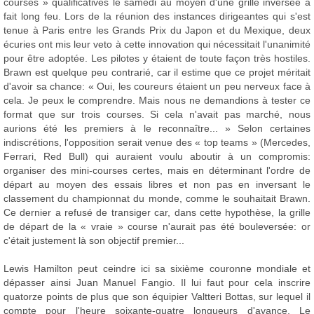
courses » qualificatives le samedi au moyen d'une grille inversée a
fait long feu. Lors de la réunion des instances dirigeantes qui s'est
tenue à Paris entre les Grands Prix du Japon et du Mexique, deux
écuries ont mis leur veto à cette innovation qui nécessitait l'unanimité
pour être adoptée. Les pilotes y étaient de toute façon très hostiles.
Brawn est quelque peu contrarié, car il estime que ce projet méritait
d'avoir sa chance: « Oui, les coureurs étaient un peu nerveux face à
cela. Je peux le comprendre. Mais nous ne demandions à tester ce
format que sur trois courses. Si cela n'avait pas marché, nous
aurions été les premiers à le reconnaître... » Selon certaines
indiscrétions, l'opposition serait venue des « top teams » (Mercedes,
Ferrari, Red Bull) qui auraient voulu aboutir à un compromis:
organiser des mini-courses certes, mais en déterminant l'ordre de
départ au moyen des essais libres et non pas en inversant le
classement du championnat du monde, comme le souhaitait Brawn.
Ce dernier a refusé de transiger car, dans cette hypothèse, la grille
de départ de la « vraie » course n'aurait pas été bouleversée: or
c'était justement là son objectif premier...
Lewis Hamilton peut ceindre ici sa sixième couronne mondiale et
dépasser ainsi Juan Manuel Fangio. Il lui faut pour cela inscrire
quatorze points de plus que son équipier Valtteri Bottas, sur lequel il
compte pour l'heure soixante-quatre longueurs d'avance. Le