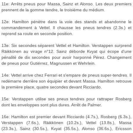
11e: Arrêts pneus pour Massa, Sainz et Alonso. Les deux premiers
prennent de la gomme tendre, le troisième du médium.
12e: Hamilton pénètre dans la voie des stands et abandonne le
commandement à Vettel. Il chausse les pneus tendres (2.3s.) et
reprend sa route en seconde position.
13e: Six secondes séparent Vettel et Hamilton. Verstappen surprend
Räikkönen au virage n°12. Sainz déborde Kvyat qui écope d'une
pénalité de dix secondes pour avoir harponné Pérez. Changement
de pneus pour Gutiérrez, Magnussen et Wehrlein.
14e: Vettel arrive chez Ferrari et s'empare de pneus super-tendres. Il
redémarre derrière son équipier et devant Massa. Hamilton retrouve
la première place, quatre secondes devant Ricciardo.
15e: Verstappen utilise ses pneus tendres pour rattraper Rosberg
dont les enveloppes sont plus dures. Arrêt de Palmer.
16e: Hamilton est premier devant Ricciardo (4.7s.), Rosberg (6.3s.),
Verstappen (7.6s.), Räikkönen (10.2s.), Vettel (13.8s.), Massa
(23.3s.), Sainz (30.5s.), Kvyat (35.5s.), Alonso (36.6s.), Ericsson