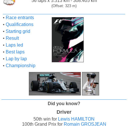
56 laps x 5.513 km - 308.405 km
(Offset: 323 m)
•
Race entrants
•
Qualifications
•
Starting grid
•
Result
•
Laps led
•
Best laps
•
Lap by lap
•
Championship
Did you know?
Driver
50th win for
Lewis HAMILTON
100th Grand Prix for
Romain GROSJEAN