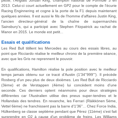
pilote, l'Anglais Jordan King, champion national de Formule 3 en
2013. Celui-ci court actuellement en GP2 pour le compte de l'écurie
Racing Enginnering et cogne à la porte de la F1 depuis maintenant
quelques années. Il est aussi le fils de l'homme d'affaires Justin King,
l'ancien directeur-général de la chaîne de supermarchés
Sainsbury's, qui a participé avec Stephen Fitzpatrick au rachat de
Manor en 2015. Le monde est petit...
Essais et qualifications
Les Red Bull titillent les Mercedes au cours des essais libres, au
point que Ricciardo réalise le meilleur chrono de la première séance,
avec que les Gris ne reprennent le pouvoir.
En qualifications, Hamilton réalise la pole position avec le meilleur
temps jamais obtenu sur ce tracé d'Austin (1'34''999'''). Il précède
Rosberg d'un peu plus de deux dixièmes. Les Red Bull de Ricciardo
(3ème) et de Verstappen (4ème) lui concèdent moins d'une
seconde. Ces derniers optent néanmoins pour deux stratégies
différentes car l'Australien utilise des pneus super-tendres et le
Hollandais des tendres. En revanche, les Ferrari (Räikkönen 5ème,
Vettel 6ème) ne franchissent pas la barre d'1'36''... Chez Force India,
Hülkenberg se classe septième pendant que Pérez (11ème) s'est fait
surprendre en Q2 à cause d'un problème de freins. Les Williams