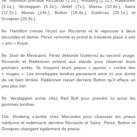
5e: Hamilton précède Ricciardo (1.2s.), Rosberg (2.1s.), Räikkönen
(3.1s.), Verstappen (5.2s.), Vettel (7s.), Massa (10.4s.), Sainz
(12.2s.), Alonso (14s.), Button (18.4s.), Gutiérrez (20.1s.) et
Grosjean (20.9s.).
6e: Hamilton creuse l'écart sur Ricciardo et le repousse à deux
secondes et demie. Pérez remonte et prend la treizième place à son
« ami » Kvyat.
8e: Duel de Mexicains: Pérez déborde Gutiérrez au second virage.
Ricciardo et Räikkönen entrent aux stands pour observer leurs
premiers arrêts. Ils troquent leurs pneus « jaunes » contre des
« rouges ». Les enveloppes tendres paraissent avoir ici une durée
de vie bien limitée. Räikkönen repart derrière Button qu'il efface un
peu plus loin.
9e: Verstappen arrive chez Red Bull pour prendre lui aussi les
gommes tendres.
10e: Rosberg s'arrête chez Mercedes pour chausser les pneus
médiums et redémarre derrière Ricciardo et Sainz. Pérez, Button et
Grosjean changent également de pneus.