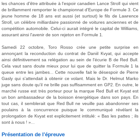
les chances d'être attribuée à l'espoir canadien Lance Stroll qui vient
de brillamment remporter le championnat d'Europe de Formule 3. Ce
jeune homme de 18 ans est aussi (et surtout) le fils de Lawrence
Stroll, un célèbre milliardaire passionné de voitures anciennes et de
compétition automobile. Celui-ci aurait intégré le capital de Williams,
assurant ainsi l'avenir de son rejeton en Formule 1.
Samedi 22 octobre, Toro Rosso crée une petite surprise en
annonçant la reconduction du contrat de Daniil Kvyat, qui accepte
ainsi définitivement sa relégation au sein de l'écurie B de Red Bull.
Cela vaut sans doute mieux pour lui que de quitter la Formule 1 la
queue entre les jambes... Cette nouvelle fait le désespoir de Pierre
Gasly qui s'attendait à obtenir ce volant. Mais le Dr. Helmut Marko
juge sans doute qu'il ne brille pas suffisamment en GP2. En outre, le
marché russe est très porteur pour la marque Red Bull et Kvyat est
un bon ambassadeur de la boisson énergétique dans son pays. En
tout cas, il semblerait que Red Bull ne veuille pas abandonner ses
poulains à la concurrence puisque le communiqué révélant la
prolongation de Kvyat est explicitement intitulé: « Bas les pattes ; ils
sont à nous ! »...
Présentation de l'épreuve