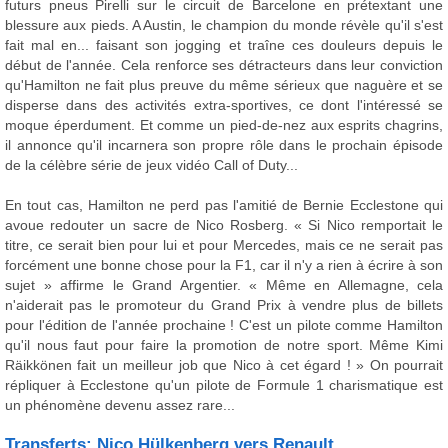
futurs pneus Pirelli sur le circuit de Barcelone en prétextant une
blessure aux pieds. A Austin, le champion du monde révèle qu'il s'est
fait mal en... faisant son jogging et traîne ces douleurs depuis le
début de l'année. Cela renforce ses détracteurs dans leur conviction
qu'Hamilton ne fait plus preuve du même sérieux que naguère et se
disperse dans des activités extra-sportives, ce dont l'intéressé se
moque éperdument. Et comme un pied-de-nez aux esprits chagrins,
il annonce qu'il incarnera son propre rôle dans le prochain épisode
de la célèbre série de jeux vidéo Call of Duty...
En tout cas, Hamilton ne perd pas l'amitié de Bernie Ecclestone qui
avoue redouter un sacre de Nico Rosberg. « Si Nico remportait le
titre, ce serait bien pour lui et pour Mercedes, mais ce ne serait pas
forcément une bonne chose pour la F1, car il n'y a rien à écrire à son
sujet » affirme le Grand Argentier. « Même en Allemagne, cela
n'aiderait pas le promoteur du Grand Prix à vendre plus de billets
pour l'édition de l'année prochaine ! C'est un pilote comme Hamilton
qu'il nous faut pour faire la promotion de notre sport. Même Kimi
Räikkönen fait un meilleur job que Nico à cet égard ! » On pourrait
répliquer à Ecclestone qu'un pilote de Formule 1 charismatique est
un phénomène devenu assez rare...
Transferts: Nico Hülkenberg vers Renault