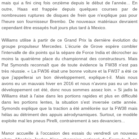
mais qui a fini cinq fois onzième depuis le début de l'année... En
outre, Haas est frappée depuis quelques courses par de
nombreuses ruptures de disques de frein que n'explique pas pour
l'heure son fournisseur Brembo. De nouveaux matériaux devraient
cependant être essayés huit jours plus tard à Mexico.
Williams utilise à partir de ce Grand Prix la dernière évolution du
groupe propulseur Mercedes. L'écurie de Grove espère combler
l'intervalle de dix points qui la sépare de Force India et décrocher au
moins la quatrième place du championnat des constructeurs. Mais
Pat Symonds reconnaît que de toute évidence la FW38 n'est pas
très réussie. « La FW36 était une bonne voiture et la FW37 a été ce
que j'appellerai un bon développement, explique-t-il. Mais nous
avons eu un mauvais hiver en 2016 et nous n'avons pas eu un bon
développement cet été, donc nous sommes assez loin. » Si jadis la
Williams était à l'aise dans les portions rapides et plus en difficulté
dans les portions lentes, la situation s'est inversée cette année.
Symonds explique que la traction a été améliorée sur la FW38 mais
hélas au détriment des appuis aérodynamiques. Surtout, ce modèle
exploite mal les pneus Pirelli, contrairement à ses devanciers...
Manor accueille à l'occasion des essais du vendredi un nouveau