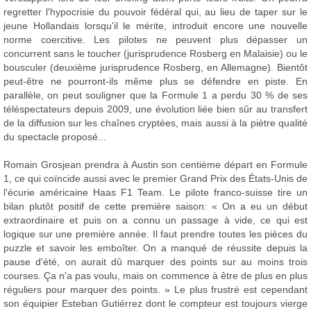
regretter l'hypocrisie du pouvoir fédéral qui, au lieu de taper sur le
jeune Hollandais lorsqu'il le mérite, introduit encore une nouvelle
norme coercitive. Les pilotes ne peuvent plus dépasser un
concurrent sans le toucher (jurisprudence Rosberg en Malaisie) ou le
bousculer (deuxième jurisprudence Rosberg, en Allemagne). Bientôt
peut-être ne pourront-ils même plus se défendre en piste. En
parallèle, on peut souligner que la Formule 1 a perdu 30 % de ses
téléspectateurs depuis 2009, une évolution liée bien sûr au transfert
de la diffusion sur les chaînes cryptées, mais aussi à la piètre qualité
du spectacle proposé...
Romain Grosjean prendra à Austin son centième départ en Formule
1, ce qui coïncide aussi avec le premier Grand Prix des États-Unis de
l'écurie américaine Haas F1 Team. Le pilote franco-suisse tire un
bilan plutôt positif de cette première saison: « On a eu un début
extraordinaire et puis on a connu un passage à vide, ce qui est
logique sur une première année. Il faut prendre toutes les pièces du
puzzle et savoir les emboîter. On a manqué de réussite depuis la
pause d'été, on aurait dû marquer des points sur au moins trois
courses. Ça n'a pas voulu, mais on commence à être de plus en plus
réguliers pour marquer des points. » Le plus frustré est cependant
son équipier Esteban Gutiérrez dont le compteur est toujours vierge