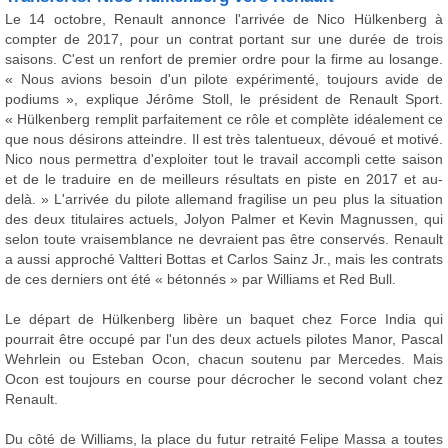
Le 14 octobre, Renault annonce l'arrivée de Nico Hülkenberg à
compter de 2017, pour un contrat portant sur une durée de trois
saisons. C'est un renfort de premier ordre pour la firme au losange.
« Nous avions besoin d'un pilote expérimenté, toujours avide de
podiums », explique Jérôme Stoll, le président de Renault Sport.
« Hülkenberg remplit parfaitement ce rôle et complète idéalement ce
que nous désirons atteindre. Il est très talentueux, dévoué et motivé.
Nico nous permettra d'exploiter tout le travail accompli cette saison
et de le traduire en de meilleurs résultats en piste en 2017 et au-
delà. » L'arrivée du pilote allemand fragilise un peu plus la situation
des deux titulaires actuels, Jolyon Palmer et Kevin Magnussen, qui
selon toute vraisemblance ne devraient pas être conservés. Renault
a aussi approché Valtteri Bottas et Carlos Sainz Jr., mais les contrats
de ces derniers ont été « bétonnés » par Williams et Red Bull.
Le départ de Hülkenberg libère un baquet chez Force India qui
pourrait être occupé par l'un des deux actuels pilotes Manor, Pascal
Wehrlein ou Esteban Ocon, chacun soutenu par Mercedes. Mais
Ocon est toujours en course pour décrocher le second volant chez
Renault.
Du côté de Williams, la place du futur retraité Felipe Massa a toutes