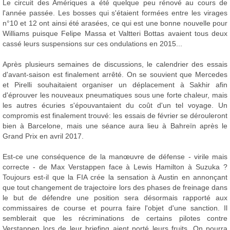
Le circuit des Amériques a été quelque peu rénové au cours de
l'année passée. Les bosses qui s'étaient formées entre les virages
n°10 et 12 ont ainsi été arasées, ce qui est une bonne nouvelle pour
Williams puisque Felipe Massa et Valtteri Bottas avaient tous deux
cassé leurs suspensions sur ces ondulations en 2015...
Après plusieurs semaines de discussions, le calendrier des essais
d'avant-saison est finalement arrêté. On se souvient que Mercedes
et Pirelli souhaitaient organiser un déplacement à Sakhir afin
d'éprouver les nouveaux pneumatiques sous une forte chaleur, mais
les autres écuries s'épouvantaient du coût d'un tel voyage. Un
compromis est finalement trouvé: les essais de février se dérouleront
bien à Barcelone, mais une séance aura lieu à Bahreïn après le
Grand Prix en avril 2017.
Est-ce une conséquence de la manœuvre de défense - virile mais
correcte - de Max Verstappen face à Lewis Hamilton à Suzuka ?
Toujours est-il que la FIA crée la sensation à Austin en annonçant
que tout changement de trajectoire lors des phases de freinage dans
le but de défendre une position sera désormais rapporté aux
commissaires de course et pourra faire l'objet d'une sanction. Il
semblerait que les récriminations de certains pilotes contre
Verstappen lors de leur briefing aient porté leurs fruits. On pourra