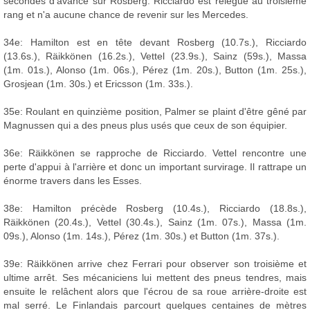
secondes d'avance sur Rosberg. Ricciardo est relégué au troisième
rang et n'a aucune chance de revenir sur les Mercedes.
34e: Hamilton est en tête devant Rosberg (10.7s.), Ricciardo
(13.6s.), Räikkönen (16.2s.), Vettel (23.9s.), Sainz (59s.), Massa
(1m. 01s.), Alonso (1m. 06s.), Pérez (1m. 20s.), Button (1m. 25s.),
Grosjean (1m. 30s.) et Ericsson (1m. 33s.).
35e: Roulant en quinzième position, Palmer se plaint d'être gêné par
Magnussen qui a des pneus plus usés que ceux de son équipier.
36e: Räikkönen se rapproche de Ricciardo. Vettel rencontre une
perte d'appui à l'arrière et donc un important survirage. Il rattrape un
énorme travers dans les Esses.
38e: Hamilton précède Rosberg (10.4s.), Ricciardo (18.8s.),
Räikkönen (20.4s.), Vettel (30.4s.), Sainz (1m. 07s.), Massa (1m.
09s.), Alonso (1m. 14s.), Pérez (1m. 30s.) et Button (1m. 37s.).
39e: Räikkönen arrive chez Ferrari pour observer son troisième et
ultime arrêt. Ses mécaniciens lui mettent des pneus tendres, mais
ensuite le relâchent alors que l'écrou de sa roue arrière-droite est
mal serré. Le Finlandais parcourt quelques centaines de mètres