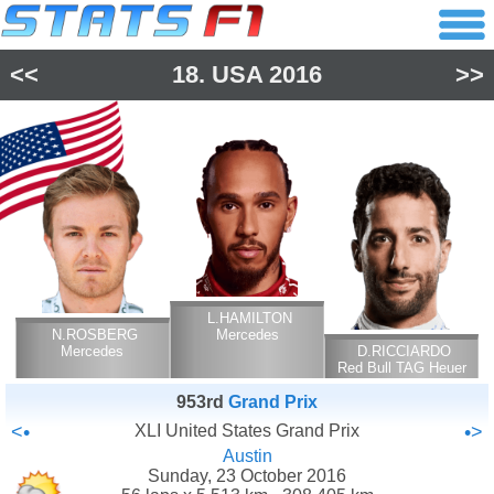
<<
18.
USA
2016
>>
L.HAMILTON
N.ROSBERG
Mercedes
Mercedes
D.RICCIARDO
Red Bull TAG Heuer
953rd
Grand Prix
<•
XLI United States Grand Prix
•>
Austin
Sunday, 23 October 2016