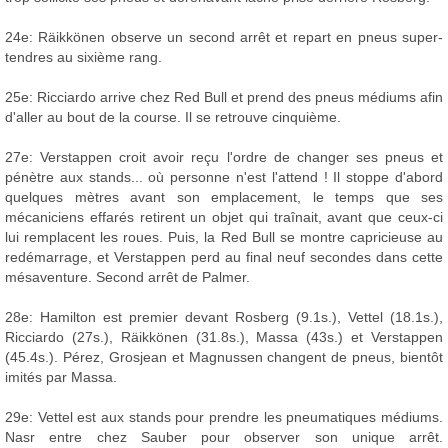
24e: Räikkönen observe un second arrêt et repart en pneus super-
tendres au sixième rang.
25e: Ricciardo arrive chez Red Bull et prend des pneus médiums afin
d'aller au bout de la course. Il se retrouve cinquième.
27e: Verstappen croit avoir reçu l'ordre de changer ses pneus et
pénètre aux stands... où personne n'est l'attend ! Il stoppe d'abord
quelques mètres avant son emplacement, le temps que ses
mécaniciens effarés retirent un objet qui traînait, avant que ceux-ci
lui remplacent les roues. Puis, la Red Bull se montre capricieuse au
redémarrage, et Verstappen perd au final neuf secondes dans cette
mésaventure. Second arrêt de Palmer.
28e: Hamilton est premier devant Rosberg (9.1s.), Vettel (18.1s.),
Ricciardo (27s.), Räikkönen (31.8s.), Massa (43s.) et Verstappen
(45.4s.). Pérez, Grosjean et Magnussen changent de pneus, bientôt
imités par Massa.
29e: Vettel est aux stands pour prendre les pneumatiques médiums.
Nasr entre chez Sauber pour observer son unique arrêt.