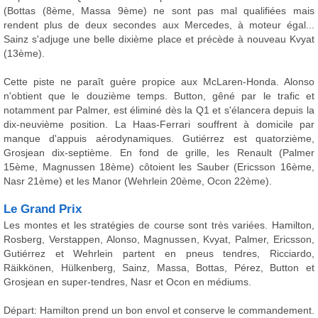
(Bottas (8ème, Massa 9ème) ne sont pas mal qualifiées mais
rendent plus de deux secondes aux Mercedes, à moteur égal...
Sainz s'adjuge une belle dixième place et précède à nouveau Kvyat
(13ème).
Cette piste ne paraît guère propice aux McLaren-Honda. Alonso
n'obtient que le douzième temps. Button, gêné par le trafic et
notamment par Palmer, est éliminé dès la Q1 et s'élancera depuis la
dix-neuvième position. La Haas-Ferrari souffrent à domicile par
manque d'appuis aérodynamiques. Gutiérrez est quatorzième,
Grosjean dix-septième. En fond de grille, les Renault (Palmer
15ème, Magnussen 18ème) côtoient les Sauber (Ericsson 16ème,
Nasr 21ème) et les Manor (Wehrlein 20ème, Ocon 22ème).
Le Grand Prix
Les montes et les stratégies de course sont très variées. Hamilton,
Rosberg, Verstappen, Alonso, Magnussen, Kvyat, Palmer, Ericsson,
Gutiérrez et Wehrlein partent en pneus tendres, Ricciardo,
Räikkönen, Hülkenberg, Sainz, Massa, Bottas, Pérez, Button et
Grosjean en super-tendres, Nasr et Ocon en médiums.
Départ: Hamilton prend un bon envol et conserve le commandement.