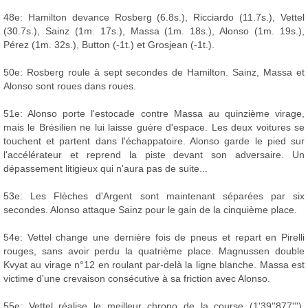
48e: Hamilton devance Rosberg (6.8s.), Ricciardo (11.7s.), Vettel
(30.7s.), Sainz (1m. 17s.), Massa (1m. 18s.), Alonso (1m. 19s.),
Pérez (1m. 32s.), Button (-1t.) et Grosjean (-1t.).
50e: Rosberg roule à sept secondes de Hamilton. Sainz, Massa et
Alonso sont roues dans roues.
51e: Alonso porte l'estocade contre Massa au quinzième virage,
mais le Brésilien ne lui laisse guère d'espace. Les deux voitures se
touchent et partent dans l'échappatoire. Alonso garde le pied sur
l'accélérateur et reprend la piste devant son adversaire. Un
dépassement litigieux qui n'aura pas de suite...
53e: Les Flèches d'Argent sont maintenant séparées par six
secondes. Alonso attaque Sainz pour le gain de la cinquième place.
54e: Vettel change une dernière fois de pneus et repart en Pirelli
rouges, sans avoir perdu la quatrième place. Magnussen double
Kvyat au virage n°12 en roulant par-delà la ligne blanche. Massa est
victime d'une crevaison consécutive à sa friction avec Alonso.
55e: Vettel réalise le meilleur chrono de la course (1'39''877''').