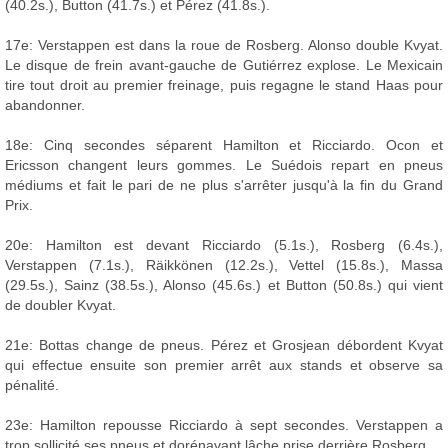
(40.2s.), Button (41.7s.) et Pérez (41.8s.).
17e: Verstappen est dans la roue de Rosberg. Alonso double Kvyat.
Le disque de frein avant-gauche de Gutiérrez explose. Le Mexicain
tire tout droit au premier freinage, puis regagne le stand Haas pour
abandonner.
18e: Cinq secondes séparent Hamilton et Ricciardo. Ocon et
Ericsson changent leurs gommes. Le Suédois repart en pneus
médiums et fait le pari de ne plus s'arrêter jusqu'à la fin du Grand
Prix.
20e: Hamilton est devant Ricciardo (5.1s.), Rosberg (6.4s.),
Verstappen (7.1s.), Räikkönen (12.2s.), Vettel (15.8s.), Massa
(29.5s.), Sainz (38.5s.), Alonso (45.6s.) et Button (50.8s.) qui vient
de doubler Kvyat.
21e: Bottas change de pneus. Pérez et Grosjean débordent Kvyat
qui effectue ensuite son premier arrêt aux stands et observe sa
pénalité.
23e: Hamilton repousse Ricciardo à sept secondes. Verstappen a
trop sollicité ses pneus et dorénavant lâche prise derrière Rosberg.