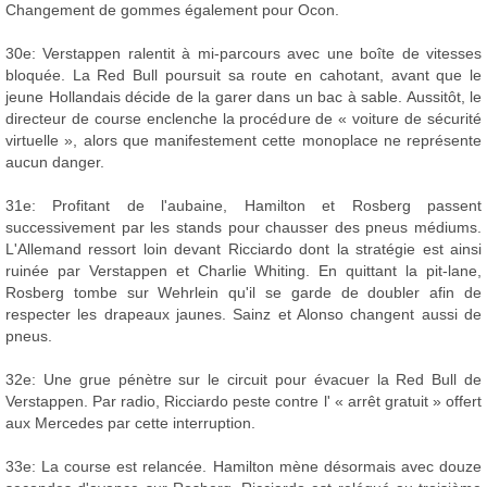
Changement de gommes également pour Ocon.
30e: Verstappen ralentit à mi-parcours avec une boîte de vitesses
bloquée. La Red Bull poursuit sa route en cahotant, avant que le
jeune Hollandais décide de la garer dans un bac à sable. Aussitôt, le
directeur de course enclenche la procédure de « voiture de sécurité
virtuelle », alors que manifestement cette monoplace ne représente
aucun danger.
31e: Profitant de l'aubaine, Hamilton et Rosberg passent
successivement par les stands pour chausser des pneus médiums.
L'Allemand ressort loin devant Ricciardo dont la stratégie est ainsi
ruinée par Verstappen et Charlie Whiting. En quittant la pit-lane,
Rosberg tombe sur Wehrlein qu'il se garde de doubler afin de
respecter les drapeaux jaunes. Sainz et Alonso changent aussi de
pneus.
32e: Une grue pénètre sur le circuit pour évacuer la Red Bull de
Verstappen. Par radio, Ricciardo peste contre l' « arrêt gratuit » offert
aux Mercedes par cette interruption.
33e: La course est relancée. Hamilton mène désormais avec douze