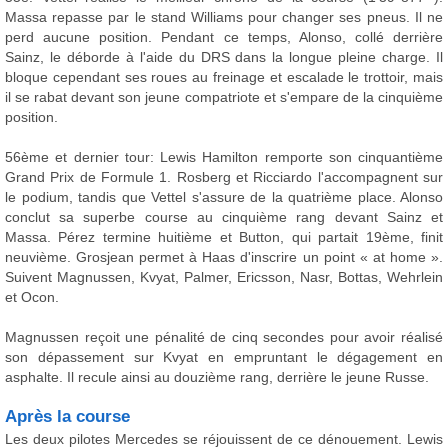
Massa repasse par le stand Williams pour changer ses pneus. Il ne
perd aucune position. Pendant ce temps, Alonso, collé derrière
Sainz, le déborde à l'aide du DRS dans la longue pleine charge. Il
bloque cependant ses roues au freinage et escalade le trottoir, mais
il se rabat devant son jeune compatriote et s'empare de la cinquième
position.
56ème et dernier tour: Lewis Hamilton remporte son cinquantième
Grand Prix de Formule 1. Rosberg et Ricciardo l'accompagnent sur
le podium, tandis que Vettel s'assure de la quatrième place. Alonso
conclut sa superbe course au cinquième rang devant Sainz et
Massa. Pérez termine huitième et Button, qui partait 19ème, finit
neuvième. Grosjean permet à Haas d'inscrire un point « at home ».
Suivent Magnussen, Kvyat, Palmer, Ericsson, Nasr, Bottas, Wehrlein
et Ocon.
Magnussen reçoit une pénalité de cinq secondes pour avoir réalisé
son dépassement sur Kvyat en empruntant le dégagement en
asphalte. Il recule ainsi au douzième rang, derrière le jeune Russe.
Après la course
Les deux pilotes Mercedes se réjouissent de ce dénouement. Lewis