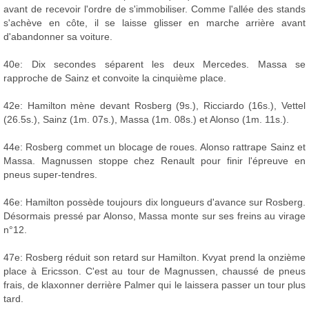
avant de recevoir l'ordre de s'immobiliser. Comme l'allée des stands
s'achève en côte, il se laisse glisser en marche arrière avant
d'abandonner sa voiture.
40e: Dix secondes séparent les deux Mercedes. Massa se
rapproche de Sainz et convoite la cinquième place.
42e: Hamilton mène devant Rosberg (9s.), Ricciardo (16s.), Vettel
(26.5s.), Sainz (1m. 07s.), Massa (1m. 08s.) et Alonso (1m. 11s.).
44e: Rosberg commet un blocage de roues. Alonso rattrape Sainz et
Massa. Magnussen stoppe chez Renault pour finir l'épreuve en
pneus super-tendres.
46e: Hamilton possède toujours dix longueurs d'avance sur Rosberg.
Désormais pressé par Alonso, Massa monte sur ses freins au virage
n°12.
47e: Rosberg réduit son retard sur Hamilton. Kvyat prend la onzième
place à Ericsson. C'est au tour de Magnussen, chaussé de pneus
frais, de klaxonner derrière Palmer qui le laissera passer un tour plus
tard.