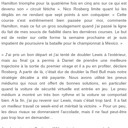
Hamilton triomphe pour la quatrième fois en cinq ans sur ce qui est
devenu son « circuit fétiche ». Nico Rosberg limite quant lui les
dégâts en ne rendant que sept points à son coéquipier. « Cette
course s'est extrêmement bien passée pour moi, commente
Hamilton, mais ce fut un gros soulagement quand j'ai passé la ligne
du fait de mes soucis de fiabilité dans les dernières courses. Le but
est de rester sur cette forme la semaine prochaine et je suis
impatient de poursuivre la bataille pour le championnat à Mexico. »
« J'ai pris un bon départ et j'ai tenté de doubler Lewis à l'extérieur,
mais au final ça a permis à Daniel de prendre une meilleure
trajectoire à la sortie du premier virage et il a pu en profiter, déclare
Rosberg. A partir de là, c'était dur de doubler la Red Bull mais notre
stratégie décalée a été payante. Nous avons utilisé les pneus
médiums qui nous ont offert de bonnes solutions, en particulier
quand la voiture de sécurité virtuelle est entrée en jeu. Le pneu
médium a montré un très bon rythme et la voiture se comportait
bien. A la fin, j'ai pu revenir sur Lewis, mais c'était trop tard. Il a fait
un meilleur travail ce week-end et méritait la victoire. » Pour un peu,
les deux rivaux se donneraient l'accolade, mais il ne faut peut-être
pas trop leur en demander...