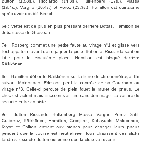
Button (13.8s.), Ricciardo (14.8s.), Hülkenberg (17s.), Massa
(19.4s.), Vergne (20.4s.) et Pérez (23.3s.). Hamilton est quinzième
après avoir doublé Bianchi.
6e : Vettel est de plus en plus pressant derrière Bottas. Hamilton se
débarrasse de Grosjean.
7e : Rosberg commet une petite faute au virage n°1 et glisse vers
l'échappatoire avant de regagner la piste. Button et Ricciardo sont en
lutte pour la cinquième place. Hamilton est bloqué derrière
Räikkönen.
8e : Hamilton déborde Räikkönen sur la ligne de chronométrage. En
suivant Maldonado, Ericsson perd le contrôle de sa Caterham au
virage n°3. Celle-ci percute de plein fouet le muret de pneus. Le
choc est violent mais Ericsson s'en tire sans dommage. La voiture de
sécurité entre en piste.
9e : Button, Ricciardo, Hülkenberg, Massa, Vergne, Pérez, Sutil,
Gutiérrez, Räikkönen, Hamilton, Grosjean, Kobayashi, Maldonado,
Kvyat et Chilton entrent aux stands pour changer leurs pneus
pendant que la course est neutralisée. Tous chaussent des slicks
tendres, excepté Button qui pense que la pluie va revenir.