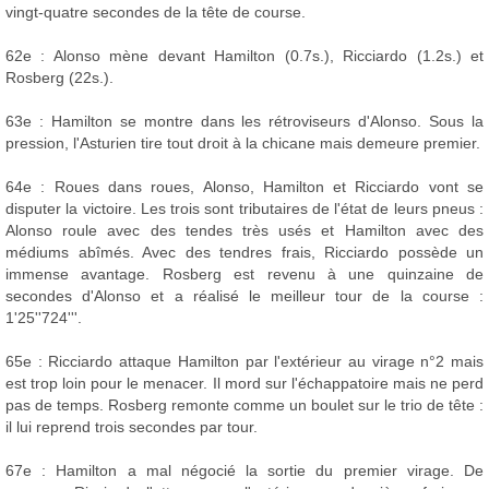
vingt-quatre secondes de la tête de course.
62e : Alonso mène devant Hamilton (0.7s.), Ricciardo (1.2s.) et
Rosberg (22s.).
63e : Hamilton se montre dans les rétroviseurs d'Alonso. Sous la
pression, l'Asturien tire tout droit à la chicane mais demeure premier.
64e : Roues dans roues, Alonso, Hamilton et Ricciardo vont se
disputer la victoire. Les trois sont tributaires de l'état de leurs pneus :
Alonso roule avec des tendes très usés et Hamilton avec des
médiums abîmés. Avec des tendres frais, Ricciardo possède un
immense avantage. Rosberg est revenu à une quinzaine de
secondes d'Alonso et a réalisé le meilleur tour de la course :
1'25''724'''.
65e : Ricciardo attaque Hamilton par l'extérieur au virage n°2 mais
est trop loin pour le menacer. Il mord sur l'échappatoire mais ne perd
pas de temps. Rosberg remonte comme un boulet sur le trio de tête :
il lui reprend trois secondes par tour.
67e : Hamilton a mal négocié la sortie du premier virage. De