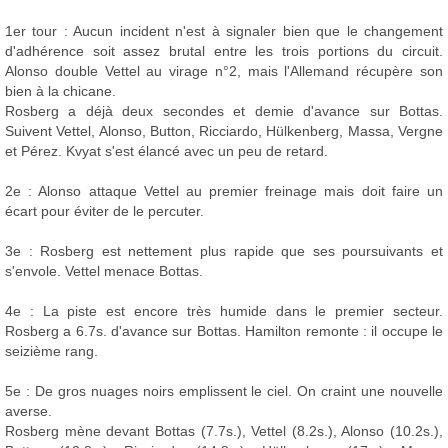
1er tour : Aucun incident n'est à signaler bien que le changement
d'adhérence soit assez brutal entre les trois portions du circuit.
Alonso double Vettel au virage n°2, mais l'Allemand récupère son
bien à la chicane.
Rosberg a déjà deux secondes et demie d'avance sur Bottas.
Suivent Vettel, Alonso, Button, Ricciardo, Hülkenberg, Massa, Vergne
et Pérez. Kvyat s'est élancé avec un peu de retard.
2e : Alonso attaque Vettel au premier freinage mais doit faire un
écart pour éviter de le percuter.
3e : Rosberg est nettement plus rapide que ses poursuivants et
s'envole. Vettel menace Bottas.
4e : La piste est encore très humide dans le premier secteur.
Rosberg a 6.7s. d'avance sur Bottas. Hamilton remonte : il occupe le
seizième rang.
5e : De gros nuages noirs emplissent le ciel. On craint une nouvelle
averse.
Rosberg mène devant Bottas (7.7s.), Vettel (8.2s.), Alonso (10.2s.),