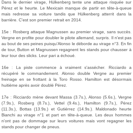
Dans le dernier virage, Hülkenberg tente une attaque risquée sur
Pérez et le heurte. Le Mexicain manque de partir en tête-à-queue
mais redresse sa voiture tandis que Hülkenberg atterrit dans la
barrière. C'est son premier retrait en 2014.
15e : Rosberg attaque Magnussen au premier virage, sans succès.
Vergne en profite pour doubler le pilote allemand, surpris. Il n'est pas
au bout de ses peines puisqu'Alonso le déborde au virage n°3. En fin
de tour, Button et Magnussen regagnent les stands pour chausser à
leur tour des slicks. Leur pari a échoué.
16e : La piste commence à vraiment s'assécher. Ricciardo a
récupéré le commandement. Alonso double Vergne au premier
freinage en se frottant à la Toro Rosso. Hamilton est désormais
huitième après avoir doublé Pérez.
17e : Ricciardo mène devant Massa (3.7s.), Alonso (5.6s.), Vergne
(7.9s.), Rosberg (8.7s.), Vettel (9.4s.), Hamilton (9.7s.), Pérez
(11.3s.), Bottas (13.9s.) et Gutiérrez (14.9s.). Maldonado heurte
Bianchi au virage n°1 et part en tête-à-queue. Les deux hommes
n'ont pas de dommage sur leurs voitures mais vont regagner les
stands pour changer de pneus.