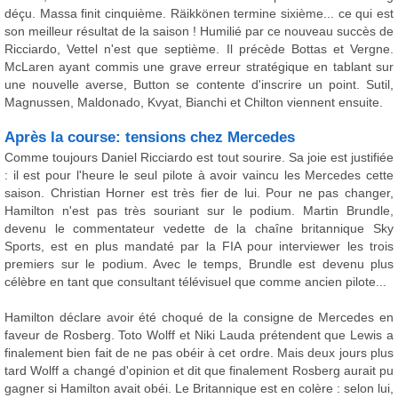
déçu. Massa finit cinquième. Räikkönen termine sixième... ce qui est
son meilleur résultat de la saison ! Humilié par ce nouveau succès de
Ricciardo, Vettel n'est que septième. Il précède Bottas et Vergne.
McLaren ayant commis une grave erreur stratégique en tablant sur
une nouvelle averse, Button se contente d'inscrire un point. Sutil,
Magnussen, Maldonado, Kvyat, Bianchi et Chilton viennent ensuite.
Après la course: tensions chez Mercedes
Comme toujours Daniel Ricciardo est tout sourire. Sa joie est justifiée
: il est pour l'heure le seul pilote à avoir vaincu les Mercedes cette
saison. Christian Horner est très fier de lui. Pour ne pas changer,
Hamilton n'est pas très souriant sur le podium. Martin Brundle,
devenu le commentateur vedette de la chaîne britannique Sky
Sports, est en plus mandaté par la FIA pour interviewer les trois
premiers sur le podium. Avec le temps, Brundle est devenu plus
célèbre en tant que consultant télévisuel que comme ancien pilote...
Hamilton déclare avoir été choqué de la consigne de Mercedes en
faveur de Rosberg. Toto Wolff et Niki Lauda prétendent que Lewis a
finalement bien fait de ne pas obéir à cet ordre. Mais deux jours plus
tard Wolff a changé d'opinion et dit que finalement Rosberg aurait pu
gagner si Hamilton avait obéi. Le Britannique est en colère : selon lui,