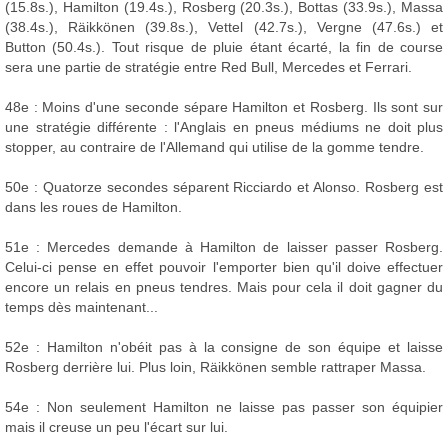
(15.8s.), Hamilton (19.4s.), Rosberg (20.3s.), Bottas (33.9s.), Massa
(38.4s.), Räikkönen (39.8s.), Vettel (42.7s.), Vergne (47.6s.) et
Button (50.4s.). Tout risque de pluie étant écarté, la fin de course
sera une partie de stratégie entre Red Bull, Mercedes et Ferrari.
48e : Moins d'une seconde sépare Hamilton et Rosberg. Ils sont sur
une stratégie différente : l'Anglais en pneus médiums ne doit plus
stopper, au contraire de l'Allemand qui utilise de la gomme tendre.
50e : Quatorze secondes séparent Ricciardo et Alonso. Rosberg est
dans les roues de Hamilton.
51e : Mercedes demande à Hamilton de laisser passer Rosberg.
Celui-ci pense en effet pouvoir l'emporter bien qu'il doive effectuer
encore un relais en pneus tendres. Mais pour cela il doit gagner du
temps dès maintenant...
52e : Hamilton n'obéit pas à la consigne de son équipe et laisse
Rosberg derrière lui. Plus loin, Räikkönen semble rattraper Massa.
54e : Non seulement Hamilton ne laisse pas passer son équipier
mais il creuse un peu l'écart sur lui.