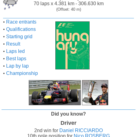
70 laps x 4.381 km - 306.630 km
(Offset: 40 m)
•
Race entrants
•
Qualifications
•
Starting grid
•
Result
•
Laps led
•
Best laps
•
Lap by lap
•
Championship
Did you know?
Driver
2nd win for
Daniel RICCIARDO
10th pole position for
Nico ROSBERG