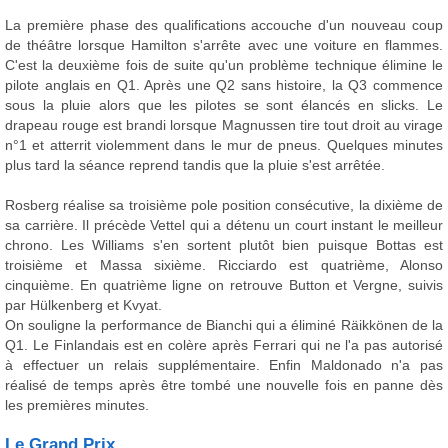
La première phase des qualifications accouche d'un nouveau coup
de théâtre lorsque Hamilton s'arrête avec une voiture en flammes.
C'est la deuxième fois de suite qu'un problème technique élimine le
pilote anglais en Q1. Après une Q2 sans histoire, la Q3 commence
sous la pluie alors que les pilotes se sont élancés en slicks. Le
drapeau rouge est brandi lorsque Magnussen tire tout droit au virage
n°1 et atterrit violemment dans le mur de pneus. Quelques minutes
plus tard la séance reprend tandis que la pluie s'est arrêtée.
Rosberg réalise sa troisième pole position consécutive, la dixième de
sa carrière. Il précède Vettel qui a détenu un court instant le meilleur
chrono. Les Williams s'en sortent plutôt bien puisque Bottas est
troisième et Massa sixième. Ricciardo est quatrième, Alonso
cinquième. En quatrième ligne on retrouve Button et Vergne, suivis
par Hülkenberg et Kvyat.
On souligne la performance de Bianchi qui a éliminé Räikkönen de la
Q1. Le Finlandais est en colère après Ferrari qui ne l'a pas autorisé
à effectuer un relais supplémentaire. Enfin Maldonado n'a pas
réalisé de temps après être tombé une nouvelle fois en panne dès
les premières minutes.
Le Grand Prix