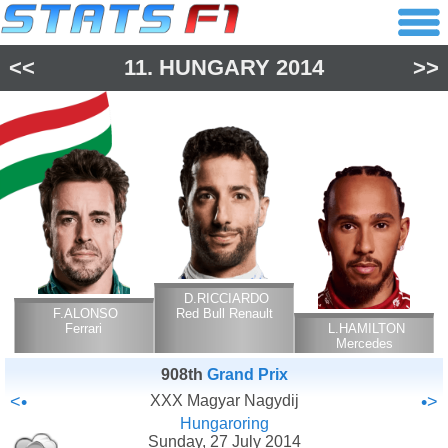
<<
11.
HUNGARY
2014
>>
D.RICCIARDO
F.ALONSO
Red Bull Renault
Ferrari
L.HAMILTON
Mercedes
908th
Grand Prix
<•
XXX Magyar Nagydij
•>
Hungaroring
Sunday, 27 July 2014