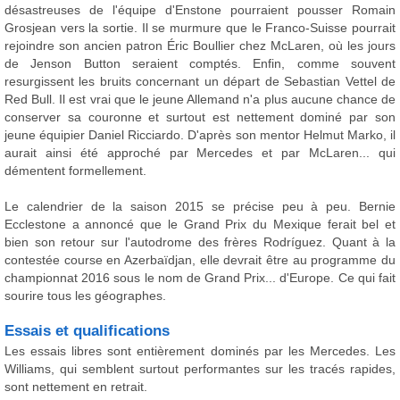
désastreuses de l'équipe d'Enstone pourraient pousser Romain
Grosjean vers la sortie. Il se murmure que le Franco-Suisse pourrait
rejoindre son ancien patron Éric Boullier chez McLaren, où les jours
de Jenson Button seraient comptés. Enfin, comme souvent
resurgissent les bruits concernant un départ de Sebastian Vettel de
Red Bull. Il est vrai que le jeune Allemand n'a plus aucune chance de
conserver sa couronne et surtout est nettement dominé par son
jeune équipier Daniel Ricciardo. D'après son mentor Helmut Marko, il
aurait ainsi été approché par Mercedes et par McLaren... qui
démentent formellement.
Le calendrier de la saison 2015 se précise peu à peu. Bernie
Ecclestone a annoncé que le Grand Prix du Mexique ferait bel et
bien son retour sur l'autodrome des frères Rodríguez. Quant à la
contestée course en Azerbaïdjan, elle devrait être au programme du
championnat 2016 sous le nom de Grand Prix... d'Europe. Ce qui fait
sourire tous les géographes.
Essais et qualifications
Les essais libres sont entièrement dominés par les Mercedes. Les
Williams, qui semblent surtout performantes sur les tracés rapides,
sont nettement en retrait.