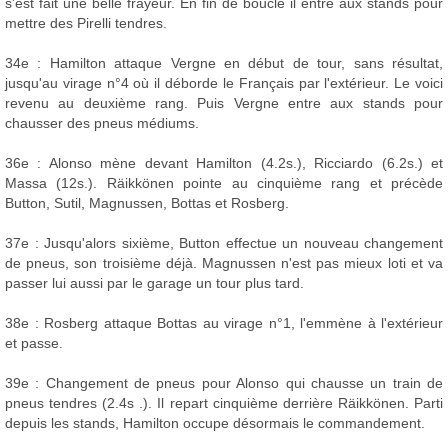
s'est fait une belle frayeur. En fin de boucle il entre aux stands pour
mettre des Pirelli tendres.
34e : Hamilton attaque Vergne en début de tour, sans résultat,
jusqu'au virage n°4 où il déborde le Français par l'extérieur. Le voici
revenu au deuxième rang. Puis Vergne entre aux stands pour
chausser des pneus médiums.
36e : Alonso mène devant Hamilton (4.2s.), Ricciardo (6.2s.) et
Massa (12s.). Räikkönen pointe au cinquième rang et précède
Button, Sutil, Magnussen, Bottas et Rosberg.
37e : Jusqu'alors sixième, Button effectue un nouveau changement
de pneus, son troisième déjà. Magnussen n'est pas mieux loti et va
passer lui aussi par le garage un tour plus tard.
38e : Rosberg attaque Bottas au virage n°1, l'emmène à l'extérieur
et passe.
39e : Changement de pneus pour Alonso qui chausse un train de
pneus tendres (2.4s .). Il repart cinquième derrière Räikkönen. Parti
depuis les stands, Hamilton occupe désormais le commandement.