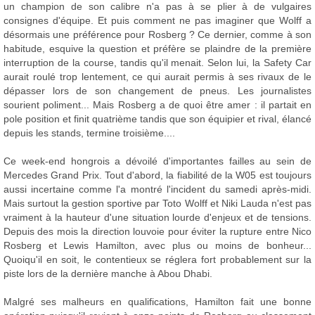
un champion de son calibre n'a pas à se plier à de vulgaires
consignes d'équipe. Et puis comment ne pas imaginer que Wolff a
désormais une préférence pour Rosberg ? Ce dernier, comme à son
habitude, esquive la question et préfère se plaindre de la première
interruption de la course, tandis qu'il menait. Selon lui, la Safety Car
aurait roulé trop lentement, ce qui aurait permis à ses rivaux de le
dépasser lors de son changement de pneus. Les journalistes
sourient poliment... Mais Rosberg a de quoi être amer : il partait en
pole position et finit quatrième tandis que son équipier et rival, élancé
depuis les stands, termine troisième....
Ce week-end hongrois a dévoilé d'importantes failles au sein de
Mercedes Grand Prix. Tout d'abord, la fiabilité de la W05 est toujours
aussi incertaine comme l'a montré l'incident du samedi après-midi.
Mais surtout la gestion sportive par Toto Wolff et Niki Lauda n'est pas
vraiment à la hauteur d'une situation lourde d'enjeux et de tensions.
Depuis des mois la direction louvoie pour éviter la rupture entre Nico
Rosberg et Lewis Hamilton, avec plus ou moins de bonheur...
Quoiqu'il en soit, le contentieux se réglera fort probablement sur la
piste lors de la dernière manche à Abou Dhabi.
Malgré ses malheurs en qualifications, Hamilton fait une bonne