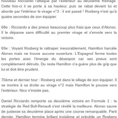
nouveau Ricciardo l'attaque par l'extérieur au deuxième freinage.
Cette fois-ci il se porte à sa hauteur, puis se rabat devant lui et
aborde par l'intérieur le virage n°3 : il est passé ! Rosberg n'est qu'à
quatre secondes de son équipier.
68e : Ricciardo a des pneus beaucoup plus frais que ceux d'Alonso.
Il le dépasse sans difficulté au premier virage et s'envole vers la
victoire.
69e : Voyant Rosberg le rattraper inexorablement, Hamilton harcèle
Alonso mais ne trouve aucune ouverture. L'Espagnol ferme toutes
les portes avec l'énergie du désespoir car ses pneus sont
complètement détruits. Du reste Hamilton n'a guère plus de grip que
lui et doit être prudent.
70ème et dernier tour : Rosberg est dans le sillage de son équipier. Il
se montre à sa droite au virage n°2 mais Hamilton le pousse vers
l'extérieur. Nico n'insiste pas.
Daniel Ricciardo remporte sa deuxième victoire en Formule 1 : la
stratégie de Red Bull-Renault s'est révélé la meilleure. Alonso sauve
de justesse sa deuxième place après une course remarquable. Parti
dernier, Hamilton termine brillant troisième et précède un Rosberg