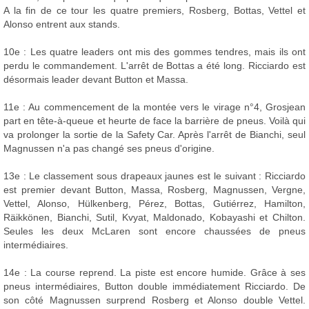
A la fin de ce tour les quatre premiers, Rosberg, Bottas, Vettel et
Alonso entrent aux stands.
10e : Les quatre leaders ont mis des gommes tendres, mais ils ont
perdu le commandement. L'arrêt de Bottas a été long. Ricciardo est
désormais leader devant Button et Massa.
11e : Au commencement de la montée vers le virage n°4, Grosjean
part en tête-à-queue et heurte de face la barrière de pneus. Voilà qui
va prolonger la sortie de la Safety Car. Après l'arrêt de Bianchi, seul
Magnussen n'a pas changé ses pneus d'origine.
13e : Le classement sous drapeaux jaunes est le suivant : Ricciardo
est premier devant Button, Massa, Rosberg, Magnussen, Vergne,
Vettel, Alonso, Hülkenberg, Pérez, Bottas, Gutiérrez, Hamilton,
Räikkönen, Bianchi, Sutil, Kvyat, Maldonado, Kobayashi et Chilton.
Seules les deux McLaren sont encore chaussées de pneus
intermédiaires.
14e : La course reprend. La piste est encore humide. Grâce à ses
pneus intermédiaires, Button double immédiatement Ricciardo. De
son côté Magnussen surprend Rosberg et Alonso double Vettel.