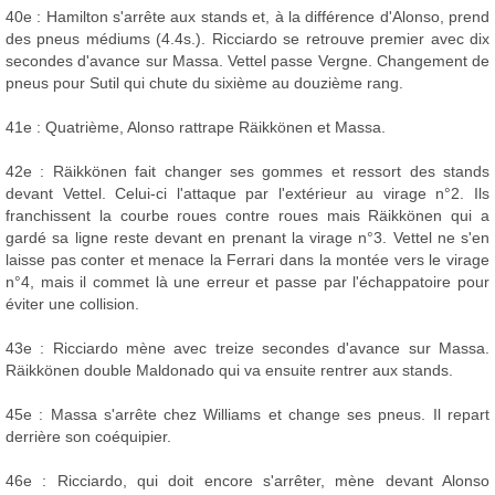
40e : Hamilton s'arrête aux stands et, à la différence d'Alonso, prend
des pneus médiums (4.4s.). Ricciardo se retrouve premier avec dix
secondes d'avance sur Massa. Vettel passe Vergne. Changement de
pneus pour Sutil qui chute du sixième au douzième rang.
41e : Quatrième, Alonso rattrape Räikkönen et Massa.
42e : Räikkönen fait changer ses gommes et ressort des stands
devant Vettel. Celui-ci l'attaque par l'extérieur au virage n°2. Ils
franchissent la courbe roues contre roues mais Räikkönen qui a
gardé sa ligne reste devant en prenant la virage n°3. Vettel ne s'en
laisse pas conter et menace la Ferrari dans la montée vers le virage
n°4, mais il commet là une erreur et passe par l'échappatoire pour
éviter une collision.
43e : Ricciardo mène avec treize secondes d'avance sur Massa.
Räikkönen double Maldonado qui va ensuite rentrer aux stands.
45e : Massa s'arrête chez Williams et change ses pneus. Il repart
derrière son coéquipier.
46e : Ricciardo, qui doit encore s'arrêter, mène devant Alonso