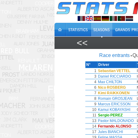
<<
Race entrants
Qu
•
N°
Driver
1
Sebastian VETTEL
3
Daniel RICCIARDO
4
Max CHILTON
6
Nico ROSBERG
7
Kimi RAIKKONEN
8
Romain GROSJEAN
9
Marcus ERICSSON
10
Kamui KOBAYASHI
11
Sergio PEREZ
13
Pastor MALDONADO
14
Fernando ALONSO
17
Jules BIANCHI
19
Felipe MASSA