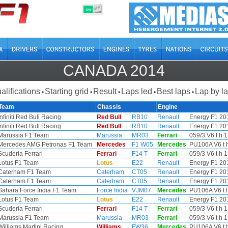
OFF
ON
CANADA 2014
alifications
Starting grid
Result
Laps led
Best laps
Lap by l
•
•
•
•
•
Team
Chassis
Engine
Infiniti Red Bull Racing
Red Bull
RB10
Renault
Energy F1 201
Infiniti Red Bull Racing
Red Bull
RB10
Renault
Energy F1 201
Marussia F1 Team
Marussia
MR03
Ferrari
059/3 V6 t h 1
Mercedes AMG Petronas F1 Team
Mercedes
F1 W05
Mercedes
PU106A V6 t h
Scuderia Ferrari
Ferrari
F14 T
Ferrari
059/3 V6 t h 1
Lotus F1 Team
Lotus
E22
Renault
Energy F1 201
Caterham F1 Team
Caterham
CT05
Renault
Energy F1 201
Caterham F1 Team
Caterham
CT05
Renault
Energy F1 201
Sahara Force India F1 Team
Force India
VJM07
Mercedes
PU106A V6 t h
Lotus F1 Team
Lotus
E22
Renault
Energy F1 201
Scuderia Ferrari
Ferrari
F14 T
Ferrari
059/3 V6 t h 1
Marussia F1 Team
Marussia
MR03
Ferrari
059/3 V6 t h 1
Williams Martini Racing
Williams
FW36
Mercedes
PU106A V6 t h