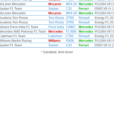
McLaren Mercedes
McLaren
MP4-29
Mercedes
PU106A V6 t h
Sauber F1 Team
Sauber
C33
Ferrari
059/3 V6 t h 1
McLaren Mercedes
McLaren
MP4-29
Mercedes
PU106A V6 t h
Scuderia Toro Rosso
Toro Rosso
STR9
Renault
Energy F1 201
Scuderia Toro Rosso
Toro Rosso
STR9
Renault
Energy F1 201
Sahara Force India F1 Team
Force India
VJM07
Mercedes
PU106A V6 t h
Mercedes AMG Petronas F1 Team
Mercedes
F1 W05
Mercedes
PU106A V6 t h
Caterham F1 Team
Caterham
CT05
Renault
Energy F1 201
Williams Martini Racing
Williams
FW36
Mercedes
PU106A V6 t h
Sauber F1 Team
Sauber
C33
Ferrari
059/3 V6 t h 1
* Substitute, third driver