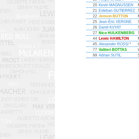
20
Kevin MAGNUSSEN
21
Esteban GUTIERREZ
22
Jenson BUTTON
25
Jean-Éric VERGNE
26
Daniil KVYAT
27
Nico HULKENBERG
44
Lewis HAMILTON
45
Alexander ROSSI
*
77
Valtteri BOTTAS
99
Adrian SUTIL