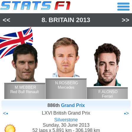
<<
8.
BRITAIN
2013
>>
N.ROSBERG
M.WEBBER
Mercedes
Red Bull Renault
F.ALONSO
Ferrari
886th
Grand Prix
<•
LXVI British Grand Prix
•>
Silverstone
Sunday, 30 June 2013
52 laps x 5.891 km - 306.198 km