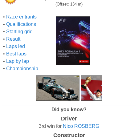
(Offset: 134 m)
•
Race entrants
•
Qualifications
•
Starting grid
•
Result
•
Laps led
•
Best laps
•
Lap by lap
•
Championship
Did you know?
Driver
3rd win for
Nico ROSBERG
Constructor