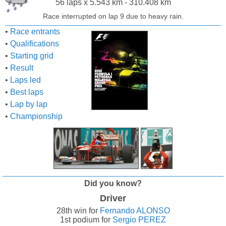
56 laps x 5.543 km - 310.408 km
Race interrupted on lap 9 due to heavy rain.
•
Race entrants
•
Qualifications
•
Starting grid
•
Result
•
Laps led
•
Best laps
•
Lap by lap
•
Championship
Did you know?
Driver
28th win for
Fernando ALONSO
1st podium for
Sergio PEREZ