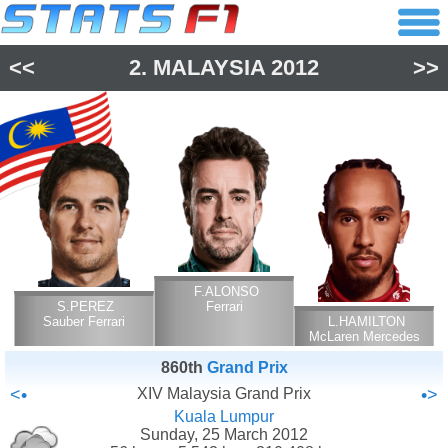
<<
2.
MALAYSIA
2012
>>
F.ALONSO
S.PEREZ
Ferrari
Sauber Ferrari
L.HAMILTON
McLaren Mercedes
860th
Grand Prix
<•
XIV Malaysia Grand Prix
•>
Kuala Lumpur
Sunday, 25 March 2012