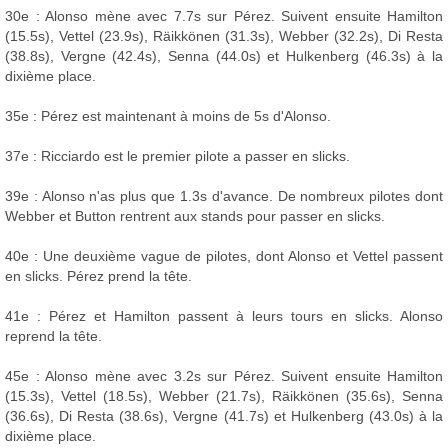
30e : Alonso mène avec 7.7s sur Pérez. Suivent ensuite Hamilton
(15.5s), Vettel (23.9s), Räikkönen (31.3s), Webber (32.2s), Di Resta
(38.8s), Vergne (42.4s), Senna (44.0s) et Hulkenberg (46.3s) à la
dixième place.
35e : Pérez est maintenant à moins de 5s d'Alonso.
37e : Ricciardo est le premier pilote a passer en slicks.
39e : Alonso n'as plus que 1.3s d'avance. De nombreux pilotes dont
Webber et Button rentrent aux stands pour passer en slicks.
40e : Une deuxième vague de pilotes, dont Alonso et Vettel passent
en slicks. Pérez prend la tête.
41e : Pérez et Hamilton passent à leurs tours en slicks. Alonso
reprend la tête.
45e : Alonso mène avec 3.2s sur Pérez. Suivent ensuite Hamilton
(15.3s), Vettel (18.5s), Webber (21.7s), Räikkönen (35.6s), Senna
(36.6s), Di Resta (38.6s), Vergne (41.7s) et Hulkenberg (43.0s) à la
dixième place.