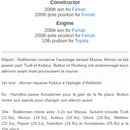
Constructor
206th win for
Ferrari
200th pole position for
Ferrari
Engine
206th win for
Ferrari
200th pole position for
Ferrari
10th podium for
Toyota
Départ : Raikkonen conserve l'avantage devant Massa. Alonso se fait
passer part Trulli et Kubica. Button et Rosberg ont endommagé leurs
ailerons avant mais poursuivent la course.
1er tour : Alonso repasse Kubica à l'épingle d'Adélaïde.
5e : Hamilton passe Kovalainen pour le gain de la 9e place. Button
rentre aux stands pour changer son aileron avant.
10e : Raikkonen mène avec 3.2s sur Massa. Suivent ensuite Trulli
(11.8s), Alonso (14.1s), Kubica (16.3s), Glock (20.9s), Webber
(22.2s), Piquet (24.1s), Hamilton (24.8s) et Kovalainen (25.9s) à la
10e place.