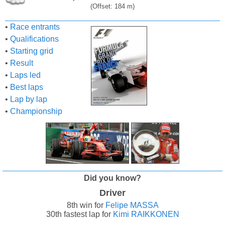
(Offset: 184 m)
•
Race entrants
•
Qualifications
•
Starting grid
•
Result
•
Laps led
•
Best laps
•
Lap by lap
•
Championship
Did you know?
Driver
8th win for
Felipe MASSA
30th fastest lap for
Kimi RAIKKONEN