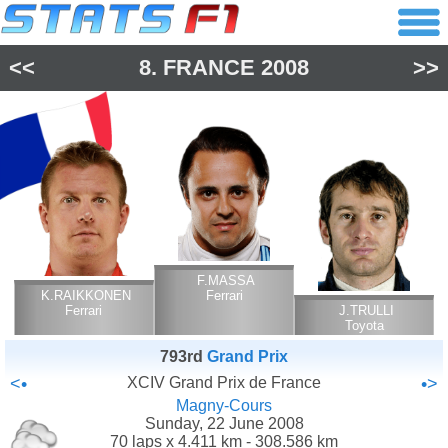
<<
8.
FRANCE
2008
>>
F.MASSA
K.RAIKKONEN
Ferrari
Ferrari
J.TRULLI
Toyota
793rd
Grand Prix
<•
XCIV Grand Prix de France
•>
Magny-Cours
Sunday, 22 June 2008
70 laps x 4.411 km - 308.586 km