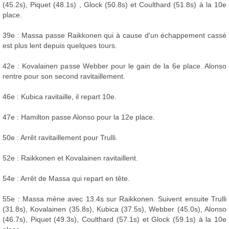
(45.2s), Piquet (48.1s) , Glock (50.8s) et Coulthard (51.8s) à la 10e
place.
39e : Massa passe Raikkonen qui à cause d'un échappement cassé
est plus lent depuis quelques tours.
42e : Kovalainen passe Webber pour le gain de la 6e place. Alonso
rentre pour son second ravitaillement.
46e : Kubica ravitaille, il repart 10e.
47e : Hamilton passe Alonso pour la 12e place.
50e : Arrêt ravitaillement pour Trulli.
52e : Raikkonen et Kovalainen ravitaillent.
54e : Arrêt de Massa qui repart en tête.
55e : Massa mène avec 13.4s sur Raikkonen. Suivent ensuite Trulli
(31.8s), Kovalainen (35.8s), Kubica (37.5s), Webber (45.0s), Alonso
(46.7s), Piquet (49.3s), Coulthard (57.1s) et Glock (59.1s) à la 10e