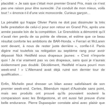
placidité: « Je sais que c'était mon premier Grand Prix, mais ce n'est
pas une raison pour être surexcité. J'ai conduit de mon mieux, voilà
tout ! » énonce-t-il d'une voix monocorde. Curieux garçon...
La pénalité qui frappe Olivier Panis ne doit pas dissimuler la très
belle prestation de celui-ci pour son retour en Grand Prix, après une
année passée loin de la compétition. Le Grenoblois a démontré qu'il
n'avait rien perdu de sa pointe de vitesse, et estime que ce beau
résultat conforte les ambitions de BAR-Honda. « Ferrari et McLaren
sont devant, à nous de rester juste derrière », confie-t-il. Panis
digère mal toutefois sa relégation au septième rang pour avoir
dépassé Nick Heidfeld sous drapeaux jaunes: « C'est n'importe
quoi ! Je n'ai vraiment pas vu ces drapeaux, sans quoi je n'aurais
évidemment pas doublé. Décidément, Heidfeld m'aura pourri mon
week-end ! » L'Allemand avait déjà ruiné son dernier tour de
qualification...
Enfin, Michelin peut dresser un bilan assez satisfaisant de son
premier week-end. Certes, Bibendum repart d'Australie sans point,
mais ses produits ont prouvé qu'ils pouvaient soutenir la
comparaison avec les Bridgestone, et ont aussi fait preuve d'une
belle endurance. Pierre Dupasquier constate ainsi avec plaisir que