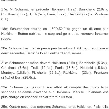
17e: M. Schumacher précède Häkkinen (1.2s.), Barrichello (2.8s.),
Coulthard (3.7s.), Trulli (5s.), Panis (5.7s.), Heidfeld (7s.) et Montoya
(9s.).
18e: Schumacher tourne en 1'30''452''' et gagne un dixième sur
Häkkinen. Button subit son « stop-and-go » et se retrouve lanterne
rouge.
20e: Schumacher creuse peu à peu l'écart sur Häkkinen, repoussé à
deux secondes. Barrichello et Coulthard sont semés.
21e: Schumacher mène devant Häkkinen (2.5s.), Barrichello (5.3s.),
Coulthard (7.6s.), Trulli (12.4s.), Panis (13.8s.), Heidfeld (15.8s.),
Montoya (16.8s.), Fisichella (22.2s.), Räikkönen (23s.), Frentzen
(24s.) et Burti (28.6s.).
23e: Schumacher poursuit son effort et compte désormais trois
secondes et demie d'avance sur Häkkinen. Mais le Finlandais est
plus chargé en essence et s'arrêtera plus tard.
25e: Quatre secondes séparent Schumacher et Häkkinen. Fisichella