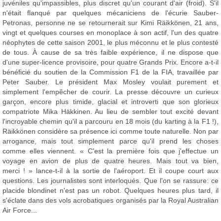
juvéniles qu'impassibles, plus discret qu'un courant d'air (froid). S'il
n'était flanqué par quelques mécaniciens de l'écurie Sauber-
Petronas, personne ne se retournerait sur Kimi Räikkönen, 21 ans,
vingt et quelques courses en monoplace à son actif, l'un des quatre
néophytes de cette saison 2001, le plus méconnu et le plus contesté
de tous. À cause de sa très faible expérience, il ne dispose que
d'une super-licence provisoire, pour quatre Grands Prix. Encore a-t-il
bénéficié du soutien de la Commission F1 de la FIA, travaillée par
Peter Sauber. Le président Max Mosley voulait purement et
simplement l'empêcher de courir. La presse découvre un curieux
garçon, encore plus timide, glacial et introverti que son glorieux
compatriote Mika Häkkinen. Au lieu de sembler tout excité devant
l'incroyable chemin qu'il a parcouru en 18 mois (du karting à la F1 !),
Räikkönen considère sa présence ici comme toute naturelle. Non par
arrogance, mais tout simplement parce qu'il prend les choses
comme elles viennent. « C'est la première fois que j'effectue un
voyage en avion de plus de quatre heures. Mais tout va bien,
merci ! » lance-t-il à la sortie de l'aéroport. Et il coupe court aux
questions. Les journalistes sont interloqués. Que l'on se rassure: ce
placide blondinet n'est pas un robot. Quelques heures plus tard, il
s'éclate dans des vols acrobatiques organisés par la Royal Australian
Air Force...