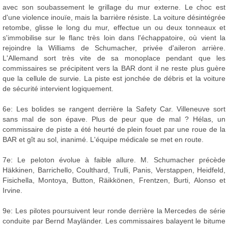
avec son soubassement le grillage du mur externe. Le choc est
d'une violence inouïe, mais la barrière résiste. La voiture désintégrée
retombe, glisse le long du mur, effectue un ou deux tonneaux et
s'immobilise sur le flanc très loin dans l'échappatoire, où vient la
rejoindre la Williams de Schumacher, privée d'aileron arrière.
L'Allemand sort très vite de sa monoplace pendant que les
commissaires se précipitent vers la BAR dont il ne reste plus guère
que la cellule de survie. La piste est jonchée de débris et la voiture
de sécurité intervient logiquement.
6e: Les bolides se rangent derrière la Safety Car. Villeneuve sort
sans mal de son épave. Plus de peur que de mal ? Hélas, un
commissaire de piste a été heurté de plein fouet par une roue de la
BAR et gît au sol, inanimé. L'équipe médicale se met en route.
7e: Le peloton évolue à faible allure. M. Schumacher précède
Häkkinen, Barrichello, Coulthard, Trulli, Panis, Verstappen, Heidfeld,
Fisichella, Montoya, Button, Räikkönen, Frentzen, Burti, Alonso et
Irvine.
9e: Les pilotes poursuivent leur ronde derrière la Mercedes de série
conduite par Bernd Mayländer. Les commissaires balayent le bitume