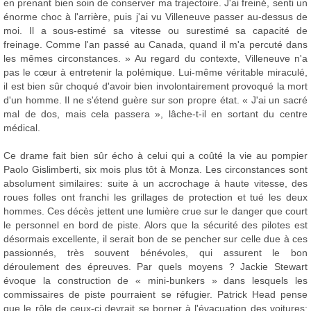
en prenant bien soin de conserver ma trajectoire. J'ai freiné, senti un
énorme choc à l'arrière, puis j'ai vu Villeneuve passer au-dessus de
moi. Il a sous-estimé sa vitesse ou surestimé sa capacité de
freinage. Comme l'an passé au Canada, quand il m'a percuté dans
les mêmes circonstances. » Au regard du contexte, Villeneuve n'a
pas le cœur à entretenir la polémique. Lui-même véritable miraculé,
il est bien sûr choqué d'avoir bien involontairement provoqué la mort
d'un homme. Il ne s'étend guère sur son propre état. « J'ai un sacré
mal de dos, mais cela passera », lâche-t-il en sortant du centre
médical.
Ce drame fait bien sûr écho à celui qui a coûté la vie au pompier
Paolo Gislimberti, six mois plus tôt à Monza. Les circonstances sont
absolument similaires: suite à un accrochage à haute vitesse, des
roues folles ont franchi les grillages de protection et tué les deux
hommes. Ces décès jettent une lumière crue sur le danger que court
le personnel en bord de piste. Alors que la sécurité des pilotes est
désormais excellente, il serait bon de se pencher sur celle due à ces
passionnés, très souvent bénévoles, qui assurent le bon
déroulement des épreuves. Par quels moyens ? Jackie Stewart
évoque la construction de « mini-bunkers » dans lesquels les
commissaires de piste pourraient se réfugier. Patrick Head pense
que le rôle de ceux-ci devrait se borner à l'évacuation des voitures: