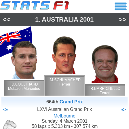
<<
1.
AUSTRALIA
2001
>>
M.SCHUMACHER
D.COULTHARD
Ferrari
McLaren Mercedes
R.BARRICHELLO
Ferrari
664th
Grand Prix
<•
LXVI Australian Grand Prix
•>
Melbourne
Sunday, 4 March 2001
58 laps x 5.303 km - 307.574 km