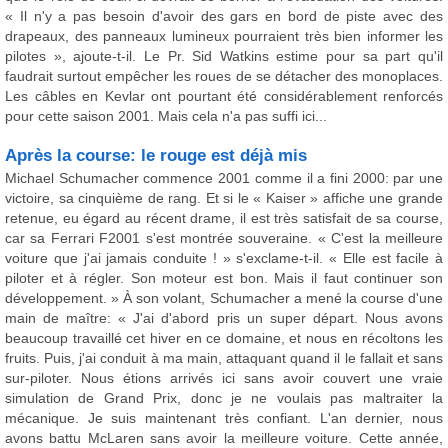
« Il n'y a pas besoin d'avoir des gars en bord de piste avec des
drapeaux, des panneaux lumineux pourraient très bien informer les
pilotes », ajoute-t-il. Le Pr. Sid Watkins estime pour sa part qu'il
faudrait surtout empêcher les roues de se détacher des monoplaces.
Les câbles en Kevlar ont pourtant été considérablement renforcés
pour cette saison 2001. Mais cela n'a pas suffi ici...
Après la course: le rouge est déjà mis
Michael Schumacher commence 2001 comme il a fini 2000: par une
victoire, sa cinquième de rang. Et si le « Kaiser » affiche une grande
retenue, eu égard au récent drame, il est très satisfait de sa course,
car sa Ferrari F2001 s'est montrée souveraine. « C'est la meilleure
voiture que j'ai jamais conduite ! » s'exclame-t-il. « Elle est facile à
piloter et à régler. Son moteur est bon. Mais il faut continuer son
développement. » À son volant, Schumacher a mené la course d'une
main de maître: « J'ai d'abord pris un super départ. Nous avons
beaucoup travaillé cet hiver en ce domaine, et nous en récoltons les
fruits. Puis, j'ai conduit à ma main, attaquant quand il le fallait et sans
sur-piloter. Nous étions arrivés ici sans avoir couvert une vraie
simulation de Grand Prix, donc je ne voulais pas maltraiter la
mécanique. Je suis maintenant très confiant. L'an dernier, nous
avons battu McLaren sans avoir la meilleure voiture. Cette année,