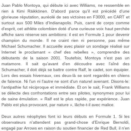
Juan Pablo Montoya, qui débute ici avec Williams, ne ressemble en
rien à Kimi Räikkönen. D'abord parce qu'il est précédé d'une
glorieuse réputation, auréolé de ses victoires en F3000, en CART et
surtout aux 500 Miles d'Indianapolis. Puis, carré de corps comme
d'esprit, cet athlète colombien doté d'une curieuse voix haut perchée
affiche sans réserve ses ambitions: il est en Formule 1 pour devenir
champion du monde. Il ne craint rien ni personne, pas même
Michael Schumacher. Il accueille avec plaisir un sondage réalisé sur
Internet le proclamant « chef des rebelles », comprendre des
débutants de la saison 2001. Toutefois, Montoya n'est pas un
matamore. Il sait qu'avant d'en découdre avec l'aîné des
Schumacher, il doit déjà se battre contre Ralf, le cadet, son équipier.
Lors des essais hivernaux, ces deux-là se sont regardés en chiens
de faïence. Ni l'un ni l'autre ne sont d'un naturel avenant. Disons-le:
l'antipathie fut réciproque et immédiate. Et on le sait, Frank Williams
se délecte des confrontations entre ses pilotes, synonymes pour lui
de saine émulation. « Ralf est le plus rapide, par expérience. Juan
Pablo est plus provocant, par nature », lâche-t-il avec malice.
Deux autres néophytes font ici leurs débuts en Formule 1. Si les
observateurs n'attendent pas grand-chose d'Enrique Bernoldi,
engagé par Arrows en raison du soutien financier de Red Bull, il n'en