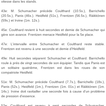
vitesse dans les stands.
43e: M. Schumacher précède Coulthard (10.5s.), Barrichello
(20.5s.), Panis (46s.). Heidfeld (51s.), Frentzen (56.5s.), Räikkönen
(59s.) et Irvine (1m. 12s.).
45e: Coulthard revient à huit secondes et demie de Schumacher qui
gère son avance. Frentzen menace Heidfeld pour la 5e place.
47e: L'intervalle entre Schumacher et Coulthard reste stable.
Frentzen est revenu à une seconde et demie d'Heidfeld.
49e: Huit secondes séparent Schumacher et Coulthard. Barrichello
roule à près de vingt secondes de son équipier. Tandis que Panis est
un solitaire quatrième, Frentzen est dans les roues de son
compatriote Heidfeld.
51e: M. Schumacher précède Coulthard (7.7s.), Barrichello (18s.),
Panis (52s.), Heidfeld (1m.), Frentzen (1m. 01s.) et Räikkönen (1m.
14s.). Irvine doit ravitailler une seconde fois à cause d'un problème
de pression d'essence.
52e: Coulthard est revenu à sept secondes de Schumacher.