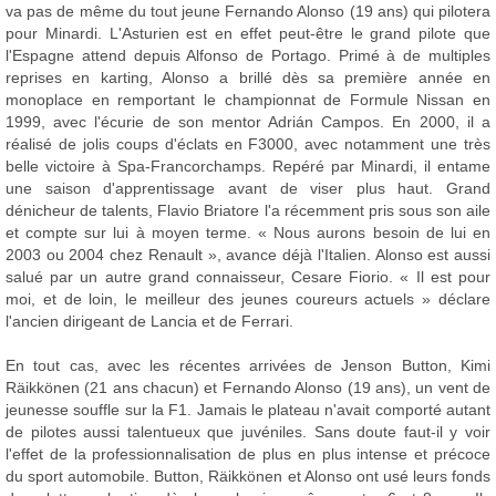
va pas de même du tout jeune Fernando Alonso (19 ans) qui pilotera
pour Minardi. L'Asturien est en effet peut-être le grand pilote que
l'Espagne attend depuis Alfonso de Portago. Primé à de multiples
reprises en karting, Alonso a brillé dès sa première année en
monoplace en remportant le championnat de Formule Nissan en
1999, avec l'écurie de son mentor Adrián Campos. En 2000, il a
réalisé de jolis coups d'éclats en F3000, avec notamment une très
belle victoire à Spa-Francorchamps. Repéré par Minardi, il entame
une saison d'apprentissage avant de viser plus haut. Grand
dénicheur de talents, Flavio Briatore l'a récemment pris sous son aile
et compte sur lui à moyen terme. « Nous aurons besoin de lui en
2003 ou 2004 chez Renault », avance déjà l'Italien. Alonso est aussi
salué par un autre grand connaisseur, Cesare Fiorio. « Il est pour
moi, et de loin, le meilleur des jeunes coureurs actuels » déclare
l'ancien dirigeant de Lancia et de Ferrari.
En tout cas, avec les récentes arrivées de Jenson Button, Kimi
Räikkönen (21 ans chacun) et Fernando Alonso (19 ans), un vent de
jeunesse souffle sur la F1. Jamais le plateau n'avait comporté autant
de pilotes aussi talentueux que juvéniles. Sans doute faut-il y voir
l'effet de la professionnalisation de plus en plus intense et précoce
du sport automobile. Button, Räikkönen et Alonso ont usé leurs fonds