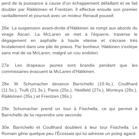
perd de la puissance à cause d'un échappement défaillant et se fait
doubler par Räikkönen et Frentzen. Il effectue ensuite son premier
ravitaillement et poursuit avec un moteur Renault poussif.
26e: La suspension avant-droite d'Häkkinen se rompt aux abords du
virage Ascari. La McLaren se met à l'équerre, traverse le
dégagement en asphalte à haute vitesse et s'écrase très
brutalement dans une pile de pneus. Par bonheur, Häkkinen s'extirpe
sans mal de sa McLaren, malgré un cou endolori.
27e: Les drapeaux jaunes sont brandis pendant que les
commissaires évacuent la McLaren d'Häkkinen.
28e: M. Schumacher devance Barrichello (10.4s.), Coulthard
(11.5s.), Trulli (21.3s.), Panis (25s.), Heidfeld (27s.), Montoya (28s.),
Räikkönen (35s.) et Frentzen (36s.).
29e: Schumacher prend un tour à Fisichella, ce qui permet à
Barrichello de lui reprendre une seconde.
30e: Barrichello et Coulthard doublent à leur tour Fisichella. Le
Romain gêne quelque peu l'Écossais qui lui adresse un poing agacé.