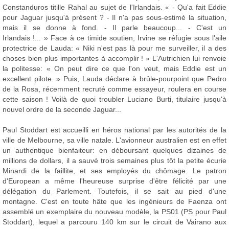
Constanduros titille Rahal au sujet de l'Irlandais. « - Qu'a fait Eddie
pour Jaguar jusqu'à présent ? - Il n'a pas sous-estimé la situation,
mais il se donne à fond. - Il parle beaucoup... - C'est un
Irlandais !... » Face à ce timide soutien, Irvine se réfugie sous l'aile
protectrice de Lauda: « Niki n'est pas là pour me surveiller, il a des
choses bien plus importantes à accomplir ! » L'Autrichien lui renvoie
la politesse: « On peut dire ce que l'on veut, mais Eddie est un
excellent pilote. » Puis, Lauda déclare à brûle-pourpoint que Pedro
de la Rosa, récemment recruté comme essayeur, roulera en course
cette saison ! Voilà de quoi troubler Luciano Burti, titulaire jusqu'à
nouvel ordre de la seconde Jaguar...
Paul Stoddart est accueilli en héros national par les autorités de la
ville de Melbourne, sa ville natale. L'avionneur australien est en effet
un authentique bienfaiteur: en déboursant quelques dizaines de
millions de dollars, il a sauvé trois semaines plus tôt la petite écurie
Minardi de la faillite, et ses employés du chômage. Le patron
d'European a même l'heureuse surprise d'être félicité par une
délégation du Parlement. Toutefois, il se sait au pied d'une
montagne. C'est en toute hâte que les ingénieurs de Faenza ont
assemblé un exemplaire du nouveau modèle, la PS01 (PS pour Paul
Stoddart), lequel a parcouru 140 km sur le circuit de Vairano aux