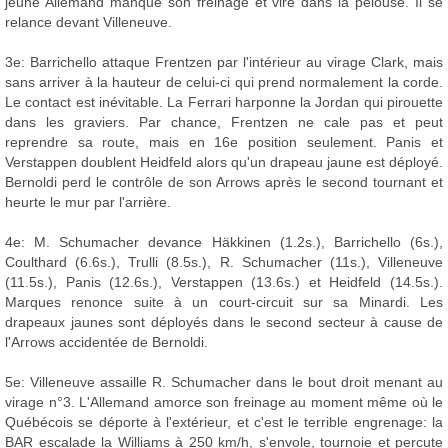
jeune Allemand manque son freinage et vire dans la pelouse. Il se
relance devant Villeneuve.
3e: Barrichello attaque Frentzen par l'intérieur au virage Clark, mais
sans arriver à la hauteur de celui-ci qui prend normalement la corde.
Le contact est inévitable. La Ferrari harponne la Jordan qui pirouette
dans les graviers. Par chance, Frentzen ne cale pas et peut
reprendre sa route, mais en 16e position seulement. Panis et
Verstappen doublent Heidfeld alors qu'un drapeau jaune est déployé.
Bernoldi perd le contrôle de son Arrows après le second tournant et
heurte le mur par l'arrière.
4e: M. Schumacher devance Häkkinen (1.2s.), Barrichello (6s.),
Coulthard (6.6s.), Trulli (8.5s.), R. Schumacher (11s.), Villeneuve
(11.5s.), Panis (12.6s.), Verstappen (13.6s.) et Heidfeld (14.5s.).
Marques renonce suite à un court-circuit sur sa Minardi. Les
drapeaux jaunes sont déployés dans le second secteur à cause de
l'Arrows accidentée de Bernoldi.
5e: Villeneuve assaille R. Schumacher dans le bout droit menant au
virage n°3. L'Allemand amorce son freinage au moment même où le
Québécois se déporte à l'extérieur, et c'est le terrible engrenage: la
BAR escalade la Williams à 250 km/h, s'envole, tournoie et percute