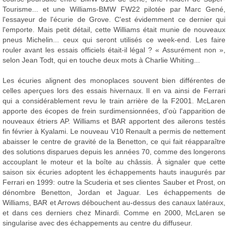
Tourisme... et une Williams-BMW FW22 pilotée par Marc Gené,
l'essayeur de l'écurie de Grove. C'est évidemment ce dernier qui
l'emporte. Mais petit détail, cette Williams était munie de nouveaux
pneus Michelin... ceux qui seront utilisés ce week-end. Les faire
rouler avant les essais officiels était-il légal ? « Assurément non »,
selon Jean Todt, qui en touche deux mots à Charlie Whiting...
Les écuries alignent des monoplaces souvent bien différentes de
celles aperçues lors des essais hivernaux. Il en va ainsi de Ferrari
qui a considérablement revu le train arrière de la F2001. McLaren
apporte des écopes de frein surdimensionnées, d'où l'apparition de
nouveaux étriers AP. Williams et BAR apportent des ailerons testés
fin février à Kyalami. Le nouveau V10 Renault a permis de nettement
abaisser le centre de gravité de la Benetton, ce qui fait réapparaître
des solutions disparues depuis les années 70, comme des longerons
accouplant le moteur et la boîte au châssis. À signaler que cette
saison six écuries adoptent les échappements hauts inaugurés par
Ferrari en 1999: outre la Scuderia et ses clientes Sauber et Prost, on
dénombre Benetton, Jordan et Jaguar. Les échappements de
Williams, BAR et Arrows débouchent au-dessus des canaux latéraux,
et dans ces derniers chez Minardi. Comme en 2000, McLaren se
singularise avec des échappements au centre du diffuseur.