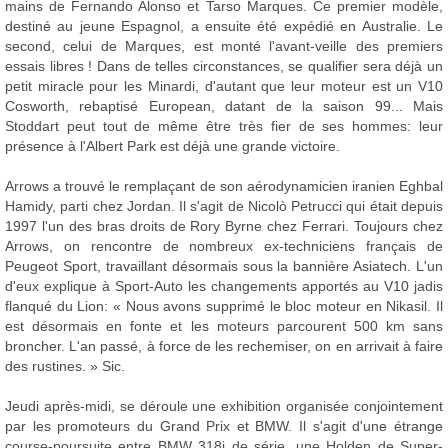
mains de Fernando Alonso et Tarso Marques. Ce premier modèle,
destiné au jeune Espagnol, a ensuite été expédié en Australie. Le
second, celui de Marques, est monté l'avant-veille des premiers
essais libres ! Dans de telles circonstances, se qualifier sera déjà un
petit miracle pour les Minardi, d'autant que leur moteur est un V10
Cosworth, rebaptisé European, datant de la saison 99... Mais
Stoddart peut tout de même être très fier de ses hommes: leur
présence à l'Albert Park est déjà une grande victoire.
Arrows a trouvé le remplaçant de son aérodynamicien iranien Eghbal
Hamidy, parti chez Jordan. Il s'agit de Nicolò Petrucci qui était depuis
1997 l'un des bras droits de Rory Byrne chez Ferrari. Toujours chez
Arrows, on rencontre de nombreux ex-techniciens français de
Peugeot Sport, travaillant désormais sous la bannière Asiatech. L'un
d'eux explique à Sport-Auto les changements apportés au V10 jadis
flanqué du Lion: « Nous avons supprimé le bloc moteur en Nikasil. Il
est désormais en fonte et les moteurs parcourent 500 km sans
broncher. L'an passé, à force de les rechemiser, on en arrivait à faire
des rustines. » Sic.
Jeudi après-midi, se déroule une exhibition organisée conjointement
par les promoteurs du Grand Prix et BMW. Il s'agit d'une étrange
course-poursuite entre BMW 318i de série, une Holden de Super-