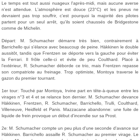
Le temps est tout aussi nuageux l'après-midi, mais aucune averse
n'est attendue. L'atmosphère est douce (23°C) et les pneus ne
devraient pas trop souffrir, c'est pourquoi la majorité des pilotes
partent pour un seul arrêt, qu'ils soient chaussés de Bridgestone
comme de Michelin.
Départ: M. Schumacher démarre très bien, contrairement à
Barrichello qui s'élance avec beaucoup de peine. Häkkinen le double
aussitôt, tandis que Frentzen se déporte vers la gauche pour éviter
la Ferrari. Il frôle celle-ci et évite de peu Coulthard. Placé à
l'extérieur, R. Schumacher déborde ce trio, mais Frentzen repasse
son compatriote au freinage. Trop optimiste, Montoya traverse le
gazon du premier tournant.
1er tour: Touché par Montoya, Irvine part en tête-à-queue entre les
virages n°3 et 4 et se relance bon dernier. M. Schumacher devance
Häkkinen, Frentzen, R. Schumacher, Barrichello, Trulli, Coulthard,
Villeneuve, Heidfeld et Panis. Mazzacane abandonne: une fuite de
liquide de frein provoque un début d'incendie sur sa Prost.
2e: M. Schumacher compte un peu plus d'une seconde d'avance sur
Häkkinen. Barrichello assaille R. Schumacher au premier virage. Le