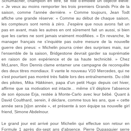
Schumacher, champion en titre, se fixe d'emblée un objectif élevé:
« Je veux au moins remporter les trois premiers Grands Prix de la
saison, comme l'année dernière. » Comme toujours, Jean Todt
affiche une grande réserve: « Comme au début de chaque saison,
les compteurs sont remis à zéro. J'espère que nous avons fait un
pas en avant, mais les autres en ont sûrement fait un aussi, si bien
que les cartes ne sont jamais vraiment modifiées. » En revanche, le
manager français ne s'inquiète pas outre mesure de la nouvelle
guerre des pneus: « Michelin pourra créer des surprises mais, sur
l'ensemble de la saison, Bridgestone devrait garder sa suprématie
en raison de son expérience et de sa haute technicité. » Chez
McLaren, Ron Dennis clame entamer une campagne de reconquête
des deux titres mondiaux. Il vante le nouveau V10 Mercedes, qui ne
s'est pourtant pas montré très fiable lors des entraînements. Du côté
des pilotes, Mika Häkkinen, papa d'un petit Hugo depuis cet hiver,
affirme que sa motivation est intacte... même s'il déplore l'absence
de son épouse Erja, restée à Monte-Carlo avec leur bébé. Quant à
David Coulthard, serein, il déclare, comme tous les ans, que « cette
année sera [s]on année », et présente à son équipe sa nouvelle girl
friend, Simone Abdelnour.
Le grand jour est arrivé pour Michelin qui effectue son retour en
Formule 1 après dix-sept ans d'absence. Pierre Dupasquier serre