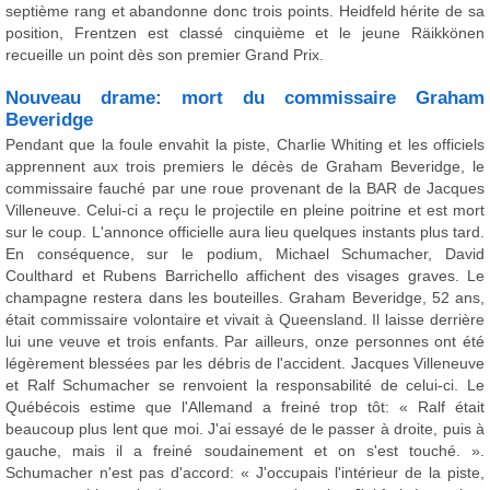
septième rang et abandonne donc trois points. Heidfeld hérite de sa
position, Frentzen est classé cinquième et le jeune Räikkönen
recueille un point dès son premier Grand Prix.
Nouveau drame: mort du commissaire Graham
Beveridge
Pendant que la foule envahit la piste, Charlie Whiting et les officiels
apprennent aux trois premiers le décès de Graham Beveridge, le
commissaire fauché par une roue provenant de la BAR de Jacques
Villeneuve. Celui-ci a reçu le projectile en pleine poitrine et est mort
sur le coup. L'annonce officielle aura lieu quelques instants plus tard.
En conséquence, sur le podium, Michael Schumacher, David
Coulthard et Rubens Barrichello affichent des visages graves. Le
champagne restera dans les bouteilles. Graham Beveridge, 52 ans,
était commissaire volontaire et vivait à Queensland. Il laisse derrière
lui une veuve et trois enfants. Par ailleurs, onze personnes ont été
légèrement blessées par les débris de l'accident. Jacques Villeneuve
et Ralf Schumacher se renvoient la responsabilité de celui-ci. Le
Québécois estime que l'Allemand a freiné trop tôt: « Ralf était
beaucoup plus lent que moi. J'ai essayé de le passer à droite, puis à
gauche, mais il a freiné soudainement et on s'est touché. ».
Schumacher n'est pas d'accord: « J'occupais l'intérieur de la piste,