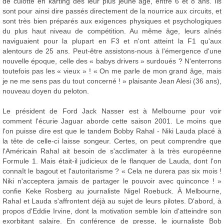
de culotte en karting dès leur plus jeune âge, entre 6 et 8 ans. Ils
sont pour ainsi dire passés directement de la nourrice aux circuits, et
sont très bien préparés aux exigences physiques et psychologiques
du plus haut niveau de compétition. Au même âge, leurs aînés
naviguaient pour la plupart en F3 et n'ont atteint la F1 qu'aux
alentours de 25 ans. Peut-être assistons-nous à l'émergence d'une
nouvelle époque, celle des « babys drivers » surdoués ? N'enterrons
toutefois pas les « vieux » ! « On me parle de mon grand âge, mais
je ne me sens pas du tout concerné ! » plaisante Jean Alesi (36 ans),
nouveau doyen du peloton.
Le président de Ford Jack Nasser est à Melbourne pour voir
comment l'écurie Jaguar aborde cette saison 2001. Le moins que
l'on puisse dire est que le tandem Bobby Rahal - Niki Lauda placé à
la tête de celle-ci laisse songeur. Certes, on peut comprendre que
l'Américain Rahal ait besoin de s'acclimater à la très européenne
Formule 1. Mais était-il judicieux de le flanquer de Lauda, dont l'on
connaît le bagout et l'autoritarisme ? « Cela ne durera pas six mois !
Niki n'acceptera jamais de partager le pouvoir avec quinconce ! »
confie Keke Rosberg au journaliste Nigel Roebuck. À Melbourne,
Rahal et Lauda s'affrontent déjà au sujet de leurs pilotes. D'abord, à
propos d'Eddie Irvine, dont la motivation semble loin d'atteindre son
exorbitant salaire. En conférence de presse, le journaliste Bob