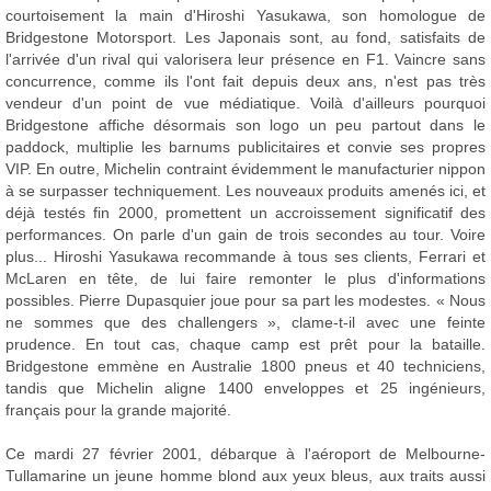
courtoisement la main d'Hiroshi Yasukawa, son homologue de
Bridgestone Motorsport. Les Japonais sont, au fond, satisfaits de
l'arrivée d'un rival qui valorisera leur présence en F1. Vaincre sans
concurrence, comme ils l'ont fait depuis deux ans, n'est pas très
vendeur d'un point de vue médiatique. Voilà d'ailleurs pourquoi
Bridgestone affiche désormais son logo un peu partout dans le
paddock, multiplie les barnums publicitaires et convie ses propres
VIP. En outre, Michelin contraint évidemment le manufacturier nippon
à se surpasser techniquement. Les nouveaux produits amenés ici, et
déjà testés fin 2000, promettent un accroissement significatif des
performances. On parle d'un gain de trois secondes au tour. Voire
plus... Hiroshi Yasukawa recommande à tous ses clients, Ferrari et
McLaren en tête, de lui faire remonter le plus d'informations
possibles. Pierre Dupasquier joue pour sa part les modestes. « Nous
ne sommes que des challengers », clame-t-il avec une feinte
prudence. En tout cas, chaque camp est prêt pour la bataille.
Bridgestone emmène en Australie 1800 pneus et 40 techniciens,
tandis que Michelin aligne 1400 enveloppes et 25 ingénieurs,
français pour la grande majorité.
Ce mardi 27 février 2001, débarque à l'aéroport de Melbourne-
Tullamarine un jeune homme blond aux yeux bleus, aux traits aussi