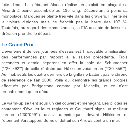
fuite d'eau. Le débutant Alonso réalise un exploit en plaçant sa
Minardi à peine assemblée au 19e rang. Découvrant à peine sa
monoplace, Marques se plante très vite dans les graviers. Il hérite de
la voiture d'Alonso mais ne franchit pas la barre des 107 %.
Toutefois, au regard des circonstances, la FIA accepte de laisser le
Brésilien prendre le départ.
Le Grand Prix
L'événement de ces journées d'essais est l'incroyable amélioration
des performances par rapport à la saison précédente. Trois
secondes et demie séparent en effet la pole de Schumacher
(1'26''892''') de celle réalisée par Häkkinen voici un an (1'30''556''').
Au final, seuls les quatre derniers de la grille ne battent pas le chrono
de référence de l'an 2000. Voilà qui démontre les grands progrès
effectués par Bridgestone comme par Michelin, et ce n'est
probablement qu'un début...
Le warm-up se tient sous un ciel couvert et menaçant. Les pilotes se
contentent d'évaluer leurs réglages et Coulthard signe un meilleur
chrono (1'30''099''') assez anecdotique, devant Häkkinen et
l'étonnant Verstappen. Bernoldi détruit son Arrows contre un mur.