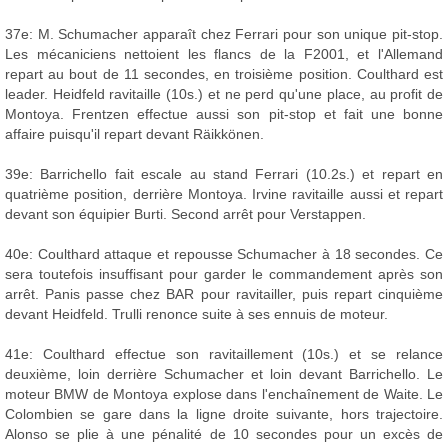
37e: M. Schumacher apparaît chez Ferrari pour son unique pit-stop.
Les mécaniciens nettoient les flancs de la F2001, et l'Allemand
repart au bout de 11 secondes, en troisième position. Coulthard est
leader. Heidfeld ravitaille (10s.) et ne perd qu'une place, au profit de
Montoya. Frentzen effectue aussi son pit-stop et fait une bonne
affaire puisqu'il repart devant Räikkönen.
39e: Barrichello fait escale au stand Ferrari (10.2s.) et repart en
quatrième position, derrière Montoya. Irvine ravitaille aussi et repart
devant son équipier Burti. Second arrêt pour Verstappen.
40e: Coulthard attaque et repousse Schumacher à 18 secondes. Ce
sera toutefois insuffisant pour garder le commandement après son
arrêt. Panis passe chez BAR pour ravitailler, puis repart cinquième
devant Heidfeld. Trulli renonce suite à ses ennuis de moteur.
41e: Coulthard effectue son ravitaillement (10s.) et se relance
deuxième, loin derrière Schumacher et loin devant Barrichello. Le
moteur BMW de Montoya explose dans l'enchaînement de Waite. Le
Colombien se gare dans la ligne droite suivante, hors trajectoire.
Alonso se plie à une pénalité de 10 secondes pour un excès de