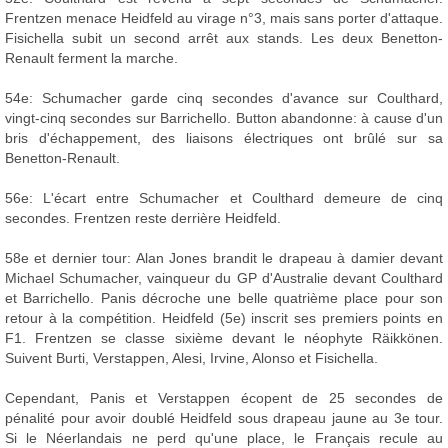
Frentzen menace Heidfeld au virage n°3, mais sans porter d'attaque.
Fisichella subit un second arrêt aux stands. Les deux Benetton-
Renault ferment la marche.
54e: Schumacher garde cinq secondes d'avance sur Coulthard,
vingt-cinq secondes sur Barrichello. Button abandonne: à cause d'un
bris d'échappement, des liaisons électriques ont brûlé sur sa
Benetton-Renault.
56e: L'écart entre Schumacher et Coulthard demeure de cinq
secondes. Frentzen reste derrière Heidfeld.
58e et dernier tour: Alan Jones brandit le drapeau à damier devant
Michael Schumacher, vainqueur du GP d'Australie devant Coulthard
et Barrichello. Panis décroche une belle quatrième place pour son
retour à la compétition. Heidfeld (5e) inscrit ses premiers points en
F1. Frentzen se classe sixième devant le néophyte Räikkönen.
Suivent Burti, Verstappen, Alesi, Irvine, Alonso et Fisichella.
Cependant, Panis et Verstappen écopent de 25 secondes de
pénalité pour avoir doublé Heidfeld sous drapeau jaune au 3e tour.
Si le Néerlandais ne perd qu'une place, le Français recule au