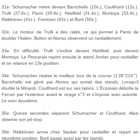
31e: Schumacher mène devant Barrichello (10s.), Coulthard (12s.),
Trulli (27.6s.), Panis (29.8s.), Heidfeld (31.4s.), Montoya (33.4s.),
Räikkönen (41s.), Frentzen (42s.) et Burti (50s.).
32e: Le moteur de Trulli a des ratés, ce qui permet à Panis de
doubler l'Italien. Button et Alonso observent un ravitaillement.
33e: En difficulté, Trulli s'incline devant Heidfeld, puis devant
Montoya. Le Pescarais rejoint ensuite le stand Jordan pour ravitailler
et se relance en 13e position.
34e: Schumacher réalise le meilleur tour de la course (1'28''214''').
Barrichello est gêné par Alonso qui sortait des stands. Lorsqu'il
double la Minardi, Coulthard est sur ses talons. L'Écossais déboîte la
Ferrari par l'extérieur avant le virage n°3 et s'impose avec autorité.
Le voici deuxième.
35e: Quinze secondes séparent Schumacher et Coulthard. Alesi
observe son pit-stop.
36e: Räikkönen arrive chez Sauber pour ravitailler et repart en
neuvième position. Burti passe aussi par les stands.