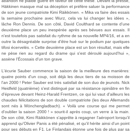
abandon ne plaide guère en faveur de cette thèse. Devant la presse,
Häkkinen masque mal sa déception et préfère saluer la performance
de son jeune compatriote Kimi Räikkönen. « Mika va faire des essais
la semaine prochaine avec Wurz, cela va lui changer les idées »,
lâche Ron Dennis. De son côté, David Coulthard se contente d'une
deuxième place un peu inespérée après ses bévues aux essais. Il
n'est toutefois pas satisfait du rythme de sa nouvelle MP4/16, et a en
outre la désagréable surprise d'être hué sur le podium par quelques
tifosi écervelés. « Cette deuxième place est un bon résultat, mais elle
ne pèse rien au regard du drame qui s'est déroulé aujourd'hui »,
assène l'Écossais d'un ton grave.
L'écurie Sauber commence la saison de la meilleure des manières:
quatre points d'un coup, soit déjà les deux tiers de sa moisson de
l'an 2000 ! Peter Sauber est très satisfait de son duo de jeunots. Nick
Heidfeld (quatrième) s'est distingué par sa résistance opiniâtre en fin
d'épreuve devant Heinz-Harald Frentzen, ce qui lui vaut d'ailleurs les
chaudes félicitations de son double compatriote (les deux Allemands
sont nés à Mönchengladbach). « Voilà une course qui me permet
d'oublier la saison 2000 ! » sourit-il après coup, un verre à la main.
De son côté, Kimi Räikkönen s'apprête à regagner l'aéroport lorsqu'il
apprend qu'Olivier Panis a été pénalisé, et qu'il hérite ainsi d'un point
pour ses débuts en F1. Le Finlandais étonne une fois de plus par sa