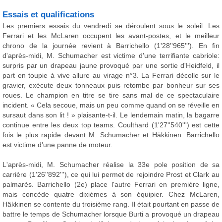
Essais et qualifications
Les premiers essais du vendredi se déroulent sous le soleil. Les
Ferrari et les McLaren occupent les avant-postes, et le meilleur
chrono de la journée revient à Barrichello (1'28''965'''). En fin
d'après-midi, M. Schumacher est victime d'une terrifiante cabriole:
surpris par un drapeau jaune provoqué par une sortie d'Heidfeld, il
part en toupie à vive allure au virage n°3. La Ferrari décolle sur le
gravier, exécute deux tonneaux puis retombe par bonheur sur ses
roues. Le champion en titre se tire sans mal de ce spectaculaire
incident. « Cela secoue, mais un peu comme quand on se réveille en
sursaut dans son lit ! » plaisante-t-il. Le lendemain matin, la bagarre
continue entre les deux top teams. Coulthard (1'27''540''') est cette
fois le plus rapide devant M. Schumacher et Häkkinen. Barrichello
est victime d'une panne de moteur.
L'après-midi, M. Schumacher réalise la 33e pole position de sa
carrière (1'26''892'''), ce qui lui permet de rejoindre Prost et Clark au
palmarès. Barrichello (2e) place l'autre Ferrari en première ligne,
mais concède quatre dixièmes à son équipier. Chez McLaren,
Häkkinen se contente du troisième rang. Il était pourtant en passe de
battre le temps de Schumacher lorsque Burti a provoqué un drapeau