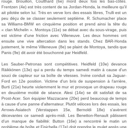
rouge. Brouillon, Coulthard (6e) mord deux fois les bas-côtés.
Frentzen (4e) est très content de sa Jordan-Honda, la meilleure qu'il
ait pilotée selon lui. Très en verve lors des essais libres, Trulli est un
peu déçu de se classer seulement septième. R. Schumacher place
sa Williams-BMW en cinquième position et prend ainsi la tête du
« clan Michelin ». Montoya (11e) se débat avec du sous-virage, puis
est victime d'une friction avec Villeneuve. Les deux hommes ont
ensuite une vive altercation dans les stands. Chez BAR-Honda
justement, le même Villeneuve (8e) se plaint de Montoya, tandis que
Panis (9e) dit avoir été bouchonné par Heidfeld.
Les Sauber-Petronas sont compétitives. Heidfeld (10e) devance
Räikkönen (13e) qui a perdu du temps samedi matin à cause d'un
souci de capteur sur sa boîte de vitesses. Irvine conduit sa Jaguar-
Ford en 12e position. Victime d'un bris de suspension à l'arrière,
Burti (21e) heurte violemment le mur et provoque un drapeau rouge
en deuxième moitié de séance. Alesi (14e) se dit satisfait de sa
Prost-Acer. Son équipier Mazzacane (20e) perd beaucoup de temps
à cause d'une panne d'alternateur. Plutôt véloces lors des essais, les
Arrows-Asiatech (Verstappen 15e, Bernoldi 18e) s'avèrent
décevantes ce samedi après-midi. Les Benetton-Renault pâtissent
d'un manque de fiabilité: Button (16e) a rencontré le matin un
problème de boîte et Fisichella (17e) doit prendre le mulet après une