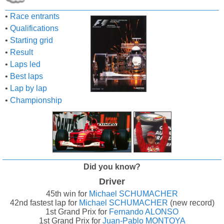
•
Race entrants
•
Qualifications
•
Starting grid
•
Result
•
Laps led
•
Best laps
•
Lap by lap
•
Championship
Did you know?
Driver
45th win for
Michael SCHUMACHER
42nd fastest lap for
Michael SCHUMACHER
(new record)
1st Grand Prix for
Fernando ALONSO
1st Grand Prix for
Juan-Pablo MONTOYA