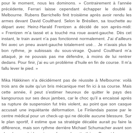
pour le moment, nous les dominons. » Contrairement à l'année
précédente, Ferrari laisse cependant échapper le doublé à
Melbourne. Rubens Barrichello finit troisième après avoir rendu les
armes devant David Coulthard. Selon le Brésilien, sa touchette au
départ avec Heinz-Harald Frentzen a décidé de son après-midi:
« Frentzen m'a tassé et a touché ma roue avant-gauche. Dès cet
instant, le train avant n'a pas fonctionné normalement. J'ai d'ailleurs
fini avec un pneu avant-gauche totalement usé... Je n'avais plus le
bon rythme, je subissais du sous-virage. Quand Coulthard m'a
attaqué, je ne pouvais pas me défendre, à moins de lui rentrer
dedans. Pour finir, j'ai eu un problème d'huile en fin de course. Il m'a
fallu lever le pied. »
Mika Häkkinen n'a décidément pas de réussite à Melbourne: voilà
trois ans de suite qu'un bris mécanique met fin ici à sa course. Mais
cette année, il peut s'estimer heureux de quitter le pays des
kangourous sur ses deux jambes, car le choc qu'il a encaissé après
sa rupture de suspension fut très violent, au point que son casque
accusait une inquiétante déformation. Le Finlandais passe par le
centre médical pour un check-up qui ne décèle aucune blessure. Sur
le plan sportif, il estime que sa stratégie décalée aurait pu faire la
différence, mais son rythme derrière Michael Schumacher avant son