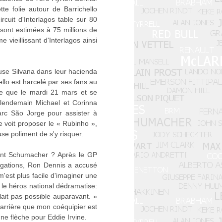
e folie autour de Barrichello
rcuit d'Interlagos table sur 80
sont estimées à 75 millions de
 vieillissant d'Interlagos ainsi
ouse Silvana dans leur hacienda
llo est harcelé par ses fans au
ale que le mardi 21 mars et se
 lendemain Michael et Corinna
arc São Jorge pour assister à
 voit proposer le « Rubinho »,
use poliment de s'y risquer.
evant Schumacher ? Après le GP
rrogations, Ron Dennis a accusé
'est plus facile d'imaginer une
, le héros national dédramatise:
ait pas possible auparavant. »
carrière que mon coéquipier est
 une flèche pour Eddie Irvine.