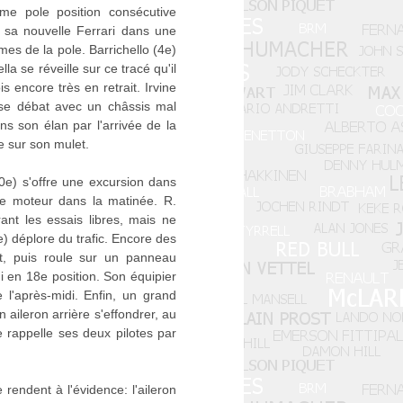
me pole position consécutive
e sa nouvelle Ferrari dans une
mes de la pole. Barrichello (4e)
a se réveille sur ce tracé qu'il
 encore très en retrait. Irvine
 se débat avec un châssis mal
s son élan par l'arrivée de la
e sur son mulet.
0e) s'offre une excursion dans
se moteur dans la matinée. R.
nt les essais libres, mais ne
e) déplore du trafic. Encore des
t, puis roule sur un panneau
i en 18e position. Son équipier
l'après-midi. Enfin, un grand
 aileron arrière s'effondrer, au
e rappelle ses deux pilotes par
 rendent à l'évidence: l'aileron