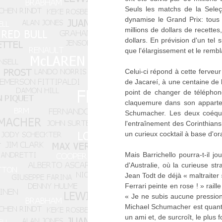
Seuls les matchs de la Seleç
dynamise le Grand Prix: tous l
millions de dollars de recett
dollars. En prévision d'un tel 
que l'élargissement et le remb
Celui-ci répond à cette ferveu
de Jacareí, à une centaine de 
point de changer de téléphone
claquemure dans son appartem
Schumacher. Les deux coéquip
l'entraînement des Corinthian
un curieux cocktail à base d'or
Mais Barrichello pourra-t-il 
d'Australie, où la curieuse st
Jean Todt de déjà « maltraiter
Ferrari peinte en rose ! » rail
« Je ne subis aucune pression
Michael Schumacher est quant à
un ami et, de surcroît, le plus 