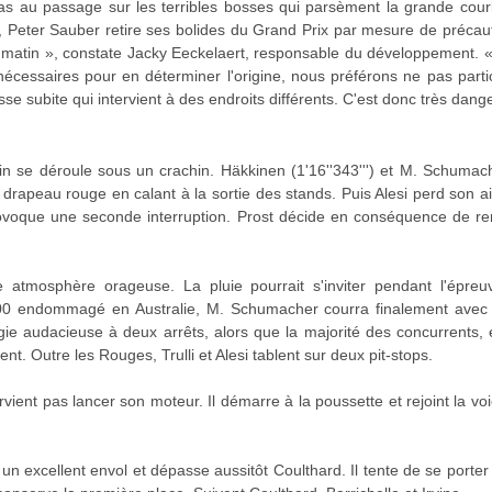
pas au passage sur les terribles bosses qui parsèment la grande cour
, Peter Sauber retire ses bolides du Grand Prix par mesure de précauti
 matin », constate Jacky Eeckelaert, responsable du développement.
écessaires pour en déterminer l'origine, nous préférons ne pas partic
sse subite qui intervient à des endroits différents. C'est donc très dan
se déroule sous un crachin. Häkkinen (1'16''343''') et M. Schumacher
drapeau rouge en calant à la sortie des stands. Puis Alesi perd son a
provoque une seconde interruption. Prost décide en conséquence de ren
tmosphère orageuse. La pluie pourrait s'inviter pendant l'épreuve
200 endommagé en Australie, M. Schumacher courra finalement avec so
égie audacieuse à deux arrêts, alors que la majorité des concurrents
ent. Outre les Rouges, Trulli et Alesi tablent sur deux pit-stops.
ient pas lancer son moteur. Il démarre à la poussette et rejoint la voi
 excellent envol et dépasse aussitôt Coulthard. Il tente de se porte