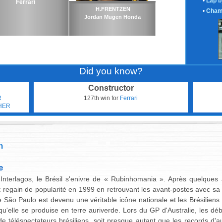
•
Lap b
Ferrari
H.FRENTZEN
•
Cham
Jordan Mugen Honda
Did you know?
Constructor
R
127th win for
Ferrari
HER
n
e
d'Interlagos, le Brésil s'enivre de « Rubinhomania ». Après quelqu
et regain de popularité en 1999 en retrouvant les avant-postes avec s
de São Paulo est devenu une véritable icône nationale et les Brésiliens
qu'elle se produise en terre auriverde. Lors du GP d'Australie, les dé
 de téléspectateurs brésiliens, soit presque autant que les records d'