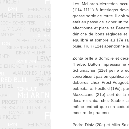
Les McLaren-Mercedes occupe
(1'14''111''') à Interlagos d
grosse sortie de route. Il doit
était en passe de signer un trè
affectionne et place sa Benett
déniche de bons réglages et 
équilibré et sombre au 17e ra
pluie. Trulli (12e) abandonne 
Zonta brille à domicile et dé
l'herbe. Button impressionne
Schumacher (11e) peine à équ
concrétisent pas en qualificati
déboires chez Prost-Peugeot.
publicitaire. Heidfeld (19e), 
Mazzacane (21e) sort de la r
désarroi s'abat chez Sauber: ap
même endroit que son coéquipie
mesure de prudence.
Pedro Diniz (20e) et Mika Salo 