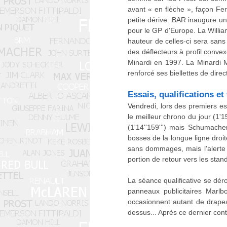
avant « en flèche », façon Fer
petite dérive. BAR inaugure u
pour le GP d'Europe. La Willia
hauteur de celles-ci sera sans 
des déflecteurs à profil convex
Minardi en 1997. La Minardi M0
renforcé ses biellettes de direc
Essais, qualifications et
Vendredi, lors des premiers es
le meilleur chrono du jour (1'
(1'14''159''') mais Schumach
bosses de la longue ligne droit
sans dommages, mais l'alerte 
portion de retour vers les stan
La séance qualificative se dér
panneaux publicitaires Marlb
occasionnent autant de drapeau
dessus... Après ce dernier contr