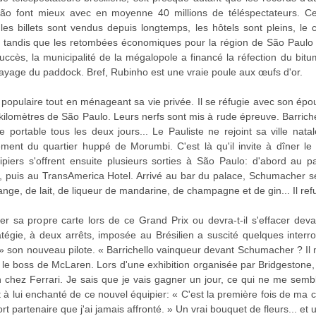
ão font mieux avec en moyenne 40 millions de téléspectateurs. Cett
es billets sont vendus depuis longtemps, les hôtels sont pleins, le ci
es, tandis que les retombées économiques pour la région de São Paulo 
succès, la municipalité de la mégalopole a financé la réfection du bitume
layage du paddock. Bref, Rubinho est une vraie poule aux œufs d'or.
r populaire tout en ménageant sa vie privée. Il se réfugie avec son ép
kilomètres de São Paulo. Leurs nerfs sont mis à rude épreuve. Barriche
 portable tous les deux jours... Le Pauliste ne rejoint sa ville nat
ent du quartier huppé de Morumbi. C'est là qu'il invite à dîner le
iers s'offrent ensuite plusieurs sorties à São Paulo: d'abord au p
s, puis au TransAmerica Hotel. Arrivé au bar du palace, Schumacher se
ange, de lait, de liqueur de mandarine, de champagne et de gin... Il ref
jouer sa propre carte lors de ce Grand Prix ou devra-t-il s'effacer d
ratégie, à deux arrêts, imposée au Brésilien a suscité quelques inte
 » son nouveau pilote. « Barrichello vainqueur devant Schumacher ? Il m
le le boss de McLaren. Lors d'une exhibition organisée par Bridgestone
 chez Ferrari. Je sais que je vais gagner un jour, ce qui ne me sembl
 lui enchanté de ce nouvel équipier: « C'est la première fois de ma 
fort partenaire que j'ai jamais affronté. » Un vrai bouquet de fleurs... et