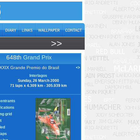
>>
648th
Grand Prix
XXIX Grande Premio do Brasil
•>
Interlagos
Sunday, 26 March 2000
71 laps x 4.309 km - 305.939 km
entrants
fications
ing grid
t
led
laps