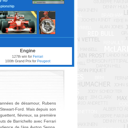
y lap
pionship
Engine
127th win for
Ferrari
100th Grand Prix for
Peugeot
es années de désamour, Rubens
a Stewart-Ford. Mais depuis son
 guettent, fiévreux, sa première
buts de Barrichello avec Ferrari
audience de l'ère Ayrton Senna.