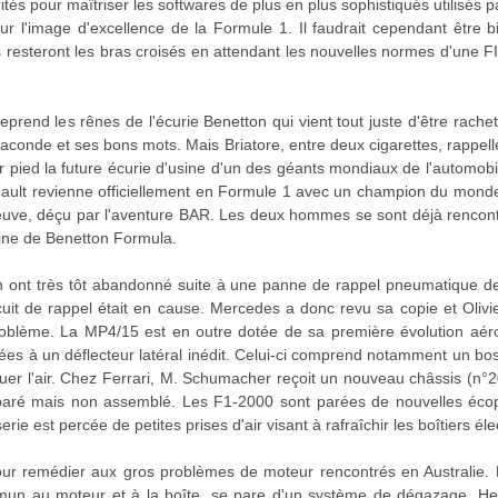
tés pour maîtriser les softwares de plus en plus sophistiqués utilisés pa
ur l'image d'excellence de la Formule 1. Il faudrait cependant être 
s resteront les bras croisés en attendant les nouvelles normes d'une FI
prend les rênes de l'écurie Benetton qui vient tout juste d'être rache
 faconde et ses bons mots. Mais Briatore, entre deux cigarettes, rappell
r pied la future écurie d'usine d'un des géants mondiaux de l'automobile
Renault revienne officiellement en Formule 1 avec un champion du monde
euve, déçu par l'aventure BAR. Les deux hommes se sont déjà rencontré
usine de Benetton Formula.
n ont très tôt abandonné suite à une panne de rappel pneumatique de
cuit de rappel était en cause. Mercedes a donc revu sa copie et Olivi
roblème. La MP4/15 est en outre dotée de sa première évolution aé
lées à un déflecteur latéral inédit. Celui-ci comprend notamment un bos
er l'air. Chez Ferrari, M. Schumacher reçoit un nouveau châssis (n°2
ré mais non assemblé. Les F1-2000 sont parées de nouvelles écope
ie est percée de petites prises d'air visant à rafraîchir les boîtiers él
pour remédier aux gros problèmes de moteur rencontrés en Australie. L
un au moteur et à la boîte, se pare d'un système de dégazage. Herb