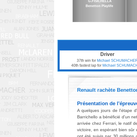
G.FISICHELLA
Benetton Playlife
Driver
37th win for
Michael SCHUMACHE
40th fastest lap for
Michael SCHUMAC
Renault rachète Benetto
Présentation de l'épreuv
A quelques jours de l'étape 
Barrichello a bénéficié d'un n
arrivée chez Ferrari, le natif 
victoire, en espérant bien sûr 
ont été suivis par 30 millions