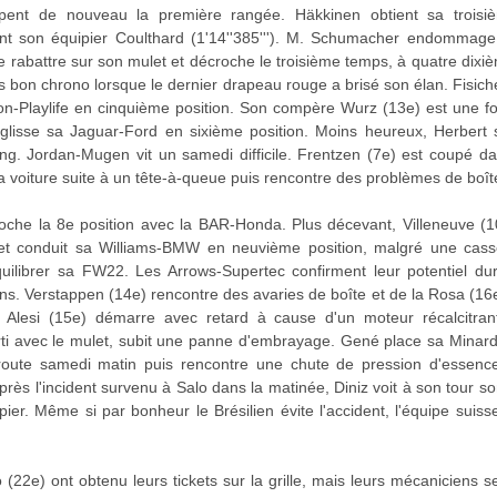
nt de nouveau la première rangée. Häkkinen obtient sa troisiè
evant son équipier Coulthard (1'14''385'''). M. Schumacher endommag
 se rabattre sur son mulet et décroche le troisième temps, à quatre dixiè
s bon chrono lorsque le dernier drapeau rouge a brisé son élan. Fisichell
on-Playlife en cinquième position. Son compère Wurz (13e) est une fois
glisse sa Jaguar-Ford en sixième position. Moins heureux, Herbert
ng. Jordan-Mugen vit un samedi difficile. Frentzen (7e) est coupé dan
sa voiture suite à un tête-à-queue puis rencontre des problèmes de boît
croche la 8e position avec la BAR-Honda. Plus décevant, Villeneuve (1
 et conduit sa Williams-BMW en neuvième position, malgré une cas
ilibrer sa FW22. Les Arrows-Supertec confirment leur potentiel dura
ons. Verstappen (14e) rencontre des avaries de boîte et de la Rosa (16
 Alesi (15e) démarre avec retard à cause d'un moteur récalcitran
parti avec le mulet, subit une panne d'embrayage. Gené place sa Minard
oute samedi matin puis rencontre une chute de pression d'essence 
rès l'incident survenu à Salo dans la matinée, Diniz voit à son tour son
r. Même si par bonheur le Brésilien évite l'accident, l'équipe suiss
(22e) ont obtenu leurs tickets sur la grille, mais leurs mécaniciens se