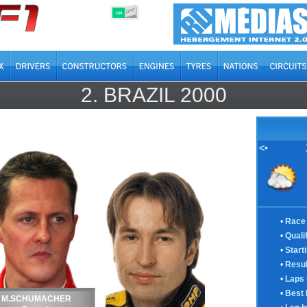
OFF
ON
2.
BRAZIL
2000
<•
•
Race 
•
Quali
•
Start
•
Resul
•
Laps 
•
Best 
M.SCHUMACHER