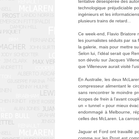
tentative désespérée des autori
technologique préjudiciable po
ingénieurs et les informaticien
plusieurs trains de retard...
Ce week-end, Flavio Briatore re
les journalistes séduits par sa
la galerie, mais pour mettre su
Selon lui, l'idéal serait que 
son dévolu sur Jacques Villen
que Villeneuve aurait visité l'
En Australie, les deux McLare
compresseur alimentant le cir
sans rencontrer le moindre p
écopes de frein à l'avant coup
un « tunnel » pour mieux évacu
endommagé à Melbourne, répa
celles des McLaren. La carrosser
Jaguar et Ford ont travaillé 
comme sur les Prost est comm