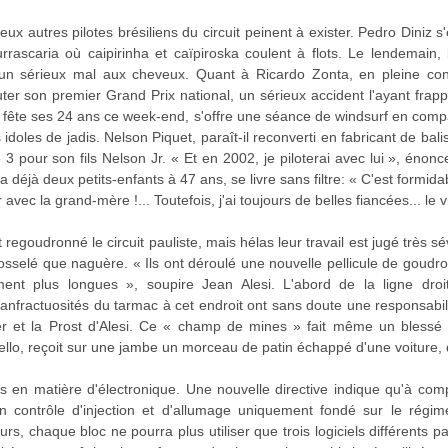
x autres pilotes brésiliens du circuit peinent à exister. Pedro Diniz s'
rascaria où caipirinha et caïpiroska coulent à flots. Le lendemain
 un sérieux mal aux cheveux. Quant à Ricardo Zonta, en pleine conf
ter son premier Grand Prix national, un sérieux accident l'ayant frapp
ui fête ses 24 ans ce week-end, s'offre une séance de windsurf en com
idoles de jadis. Nelson Piquet, paraît-il reconverti en fabricant de ba
 pour son fils Nelson Jr. « Et en 2002, je piloterai avec lui », énonce
 déjà deux petits-enfants à 47 ans, se livre sans filtre: « C'est formida
vec la grand-mère !... Toutefois, j'ai toujours de belles fiancées... le 
t regoudronné le circuit pauliste, mais hélas leur travail est jugé très 
osselé que naguère. « Ils ont déroulé une nouvelle pellicule de goudro
ent plus longues », soupire Jean Alesi. L'abord de la ligne droi
s anfractuosités du tarmac à cet endroit ont sans doute une responsabil
er et la Prost d'Alesi. Ce « champ de mines » fait même un blessé 
llo, reçoit sur une jambe un morceau de patin échappé d'une voiture, 
ns en matière d'électronique. Une nouvelle directive indique qu'à com
n contrôle d'injection et d'allumage uniquement fondé sur le régime
eurs, chaque bloc ne pourra plus utiliser que trois logiciels différents p