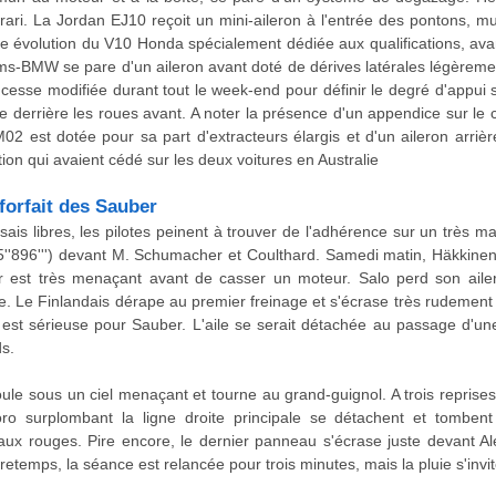
rari. La Jordan EJ10 reçoit un mini-aileron à l'entrée des pontons, mu
ne évolution du V10 Honda spécialement dédiée aux qualifications, ava
ms-BMW se pare d'un aileron avant doté de dérives latérales légèreme
cesse modifiée durant tout le week-end pour définir le degré d'appui su
e derrière les roues avant. A noter la présence d'un appendice sur le 
2 est dotée pour sa part d'extracteurs élargis et d'un aileron arriè
tion qui avaient cédé sur les deux voitures en Australie
 forfait des Sauber
sais libres, les pilotes peinent à trouver de l'adhérence sur un très m
15''896''') devant M. Schumacher et Coulthard. Samedi matin, Häkkine
er est très menaçant avant de casser un moteur. Salo perd son ailer
e. Le Finlandais dérape au premier freinage et s'écrase très rudement con
est sérieuse pour Sauber. L'aile se serait détachée au passage d'u
ds.
oule sous un ciel menaçant et tourne au grand-guignol. A trois repris
oro surplombant la ligne droite principale se détachent et tombent
x rouges. Pire encore, le dernier panneau s'écrase juste devant Ales
etemps, la séance est relancée pour trois minutes, mais la pluie s'invite