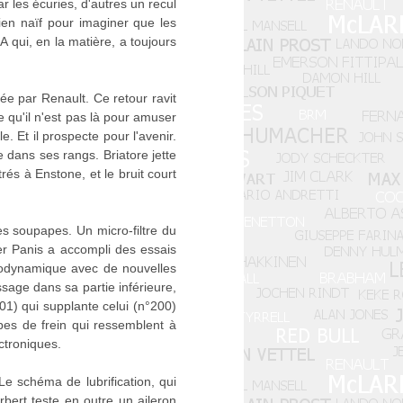
r les écuries, d'autres un recul
bien naïf pour imaginer que les
A qui, en la matière, a toujours
tée par Renault. Ce retour ravit
e qu'il n'est pas là pour amuser
. Et il prospecte pour l'avenir.
 dans ses rangs. Briatore jette
s à Enstone, et le bruit court
s soupapes. Un micro-filtre du
er Panis a accompli des essais
rodynamique avec de nouvelles
sage dans sa partie inférieure,
01) qui supplante celui (n°200)
s de frein qui ressemblent à
ectroniques.
e schéma de lubrification, qui
ert teste en outre un aileron