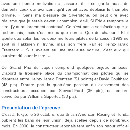
avec une bonne motivation », assure-t-il. Il se garde aussi de
démentir ceux qui avancent qu'il verrait avec déplaisir le triomphe
d'Irvine. « Sans ma blessure de Silverstone, on peut dire avec
réalisme que je serais devenu champion, dit-il. Si Eddie remporte le
titre, j'y aurai largement contribué. Ce n'est pas la satisfaction que je
recherchais, mais c'est mieux que rien. » Que de chaleur ! Et il
ajoute que selon lui, les deux meilleurs pilotes de la saison 1999 ne
sont ni Häkkinen ni Irvine, mais son frère Ralf et Heinz-Harald
Frentzen: « S'ils avaient eu une meilleure voiture, c'est eux qui
auraient dû jouer le titre. »
Ce Grand Prix du Japon comprend quelques enjeux annexes.
D'abord la troisième place du championnat des pilotes qui se
disputera entre Heinz-Harald Frentzen (51 points) et David Coulthard
(48 pts). D'autre part la quatrième position du classement des
constructeurs, occupée par Stewart-Ford (36 pts), est encore
convoitée par Williams-Supertec (33 pts).
Présentation de l'épreuve
C'est à Tokyo, le 26 octobre, que British American Racing et Honda
publient les bans de leur union, déjà scellée depuis de nombreux
mois. En 2000, le constructeur japonais fera enfin son retour officiel