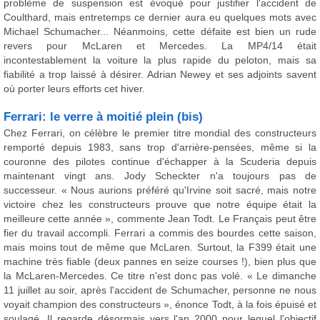
problème de suspension est évoqué pour justifier l'accident de
Coulthard, mais entretemps ce dernier aura eu quelques mots avec
Michael Schumacher... Néanmoins, cette défaite est bien un rude
revers pour McLaren et Mercedes. La MP4/14 était
incontestablement la voiture la plus rapide du peloton, mais sa
fiabilité a trop laissé à désirer. Adrian Newey et ses adjoints savent
où porter leurs efforts cet hiver.
Ferrari: le verre à moitié plein (bis)
Chez Ferrari, on célèbre le premier titre mondial des constructeurs
remporté depuis 1983, sans trop d'arrière-pensées, même si la
couronne des pilotes continue d'échapper à la Scuderia depuis
maintenant vingt ans. Jody Scheckter n'a toujours pas de
successeur. « Nous aurions préféré qu'Irvine soit sacré, mais notre
victoire chez les constructeurs prouve que notre équipe était la
meilleure cette année », commente Jean Todt. Le Français peut être
fier du travail accompli. Ferrari a commis des bourdes cette saison,
mais moins tout de même que McLaren. Surtout, la F399 était une
machine très fiable (deux pannes en seize courses !), bien plus que
la McLaren-Mercedes. Ce titre n'est donc pas volé. « Le dimanche
11 juillet au soir, après l'accident de Schumacher, personne ne nous
voyait champion des constructeurs », énonce Todt, à la fois épuisé et
soulagé. Il regarde désormais vers l'an 2000 pour lequel l'objectif