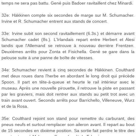
temps ne sera pas battu. Gené puis Badoer ravitaillent chez Minardi.
32e: Häkkinen compte six secondes de marge sur M. Schumacher.
Irvine et R. Schumacher entrent aux stands de concert.
33e: Irvine subit son second ravitaillement (6.3s.) et démarre avant
Schumacher cadet (8s.). L'Irlandais repart entre Herbert et Alesi
tandis que l'Allemand se retrouve à nouveau derrière Frentzen.
Deuxièmes arrêts pour Zonta et Fisichella. Gené se gare dans la
pelouse suite à une panne de boîte de vitesses.
34e: Schumacher revient à cinq secondes de Häkkinen. Coulthard
met deux roues dans l'herbe en abordant le long droit qui précède
Spoon. Il part en tête-à-queue et heurte le rail intérieur avec le
museau. Après une nouvelle pirouette, il retrouve la piste en passant
par les graviers, mais doit rentrer aux stands au petit trot avec un
train avant ouvert. Seconds arrêts pour Barrichello, Villeneuve, Wurz
et de la Rosa.
35e: Coulthard rejoint son stand pour remettre du carburant, des
pneus neufs et surtout remplacer son aileron avant. Il repart au bout
de 15 secondes en dixième position. Sa sortie fait perdre le titre des