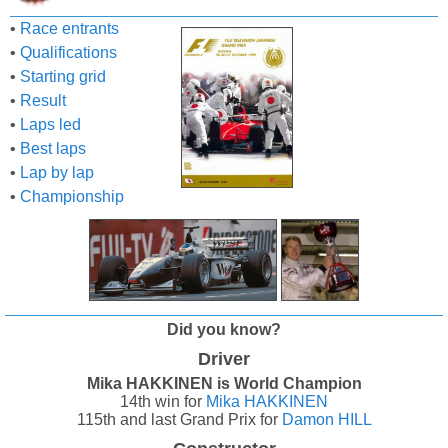
•
Race entrants
•
Qualifications
•
Starting grid
•
Result
•
Laps led
•
Best laps
•
Lap by lap
•
Championship
Did you know?
Driver
Mika HAKKINEN is World Champion
14th win for
Mika HAKKINEN
115th and last Grand Prix for
Damon HILL