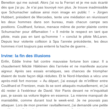
Benetton qui me suivait. Alors j'ai vu la Ferrari et je me suis écarté
dès que j'ai pu. Je n'ai pas louvoyé non plus. Je trouve inadmissible
que Schumacher salisse ainsi mon image en public ! » Jürgen
Hubbert, président de Mercedes, tente une médiation en réunissant
les deux hommes dans son bureau, mais chacun campe ses
positions. Coulthard, furieux, menace même de porter plainte contre
Schumacher pour diffamation ! « Il mérite le respect en tant que
pilote, mais pas en tant qu'homme ! » conclut le pilote McLaren.
Depuis leur violente collision à Spa l'année précédente, les deux
hommes n'ont toujours pas enterré la hache de guerre...
Irvine: la fin des illusions
Enfin, Eddie Irvine fait contre mauvaise fortune bon cœur. Il a
chaudement félicité Häkkinen dès l'arrivée et ne manifeste aucune
aigreur. Après ses essais erratiques, ses chances de triompher
étaient de toute façon déjà réduites. Et le Nord-Irlandais a vécu une
après-midi fort morose: « Au départ, j'ai essayé de m'infiltrer entre
Coulthard et Frentzen, mais ils se sont attaqués mutuellement, et j'ai
dû rester à l'extérieur de David. Voir Panis devant ne m'inquiétait
pas, je savais sa voiture légère en essence. La mienne manquait de
maniabilité, comme durant tout le week-end. Je ne pouvais pas
attaquer. Lors de mon premier ravitaillement, j'ai demandé une petite