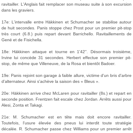
ravitailler. L'Anglais fait remplacer son museau suite à son excursion
dans les graviers.
17e: L'intervalle entre Häkkinen et Schumacher se stabilise autour
de huit secondes. Panis stoppe chez Prost pour un premier pit-stop
très court (6.8.) puis repart devant Barrichello. Ravitaillements de
Gené et de Fisichella.
18e: Häkkinen attaque et tourne en 1'42''. Désormais troisième,
Irvine lui concède 31 secondes. Herbert effectue son premier pit-
stop, de même que Villeneuve, de la Rosa et bientôt Badoer.
19e: Panis rejoint son garage à faible allure, victime d'un bris d'arbre
d'alternateur. Ainsi s'achève la saison des « Bleus ».
20e: Häkkinen arrive chez McLaren pour ravitailler (8s.) et repart en
seconde position. Frentzen fait escale chez Jordan. Arrêts aussi pour
Alesi, Zonta et Takagi.
21e: M. Schumacher est en tête mais doit encore ravitailler.
Toutefois, l'usure élevée des pneus lui interdit toute stratégie
décalée. R. Schumacher passe chez Williams pour un premier arrêt