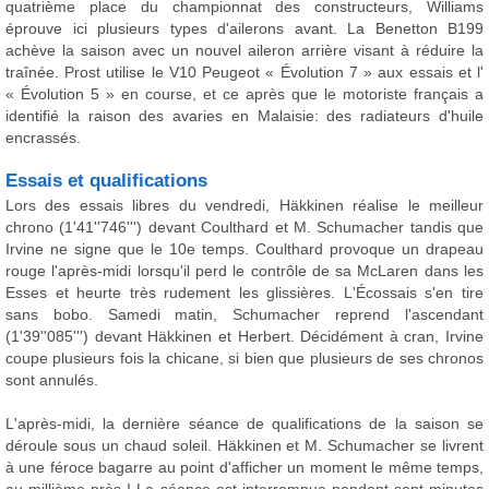
quatrième place du championnat des constructeurs, Williams
éprouve ici plusieurs types d'ailerons avant. La Benetton B199
achève la saison avec un nouvel aileron arrière visant à réduire la
traînée. Prost utilise le V10 Peugeot « Évolution 7 » aux essais et l'
« Évolution 5 » en course, et ce après que le motoriste français a
identifié la raison des avaries en Malaisie: des radiateurs d'huile
encrassés.
Essais et qualifications
Lors des essais libres du vendredi, Häkkinen réalise le meilleur
chrono (1'41''746''') devant Coulthard et M. Schumacher tandis que
Irvine ne signe que le 10e temps. Coulthard provoque un drapeau
rouge l'après-midi lorsqu'il perd le contrôle de sa McLaren dans les
Esses et heurte très rudement les glissières. L'Écossais s'en tire
sans bobo. Samedi matin, Schumacher reprend l'ascendant
(1'39''085''') devant Häkkinen et Herbert. Décidément à cran, Irvine
coupe plusieurs fois la chicane, si bien que plusieurs de ses chronos
sont annulés.
L'après-midi, la dernière séance de qualifications de la saison se
déroule sous un chaud soleil. Häkkinen et M. Schumacher se livrent
à une féroce bagarre au point d'afficher un moment le même temps,
au millième près ! La séance est interrompue pendant sept minutes