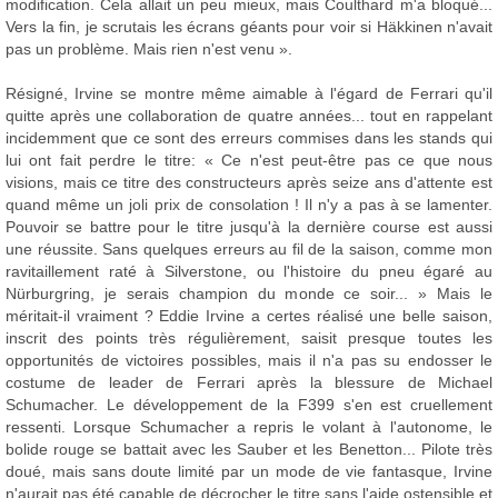
modification. Cela allait un peu mieux, mais Coulthard m'a bloqué...
Vers la fin, je scrutais les écrans géants pour voir si Häkkinen n'avait
pas un problème. Mais rien n'est venu ».
Résigné, Irvine se montre même aimable à l'égard de Ferrari qu'il
quitte après une collaboration de quatre années... tout en rappelant
incidemment que ce sont des erreurs commises dans les stands qui
lui ont fait perdre le titre: « Ce n'est peut-être pas ce que nous
visions, mais ce titre des constructeurs après seize ans d'attente est
quand même un joli prix de consolation ! Il n'y a pas à se lamenter.
Pouvoir se battre pour le titre jusqu'à la dernière course est aussi
une réussite. Sans quelques erreurs au fil de la saison, comme mon
ravitaillement raté à Silverstone, ou l'histoire du pneu égaré au
Nürburgring, je serais champion du monde ce soir... » Mais le
méritait-il vraiment ? Eddie Irvine a certes réalisé une belle saison,
inscrit des points très régulièrement, saisit presque toutes les
opportunités de victoires possibles, mais il n'a pas su endosser le
costume de leader de Ferrari après la blessure de Michael
Schumacher. Le développement de la F399 s'en est cruellement
ressenti. Lorsque Schumacher a repris le volant à l'autonome, le
bolide rouge se battait avec les Sauber et les Benetton... Pilote très
doué, mais sans doute limité par un mode de vie fantasque, Irvine
n'aurait pas été capable de décrocher le titre sans l'aide ostensible et