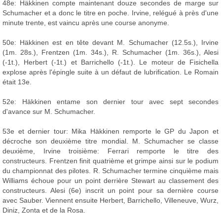
48e: Häkkinen compte maintenant douze secondes de marge sur
Schumacher et a donc le titre en poche. Irvine, relégué à près d'une
minute trente, est vaincu après une course anonyme.
50e: Häkkinen est en tête devant M. Schumacher (12.5s.), Irvine
(1m. 28s.), Frentzen (1m. 34s.), R. Schumacher (1m. 36s.), Alesi
(-1t.), Herbert (-1t.) et Barrichello (-1t.). Le moteur de Fisichella
explose après l'épingle suite à un défaut de lubrification. Le Romain
était 13e.
52e: Häkkinen entame son dernier tour avec sept secondes
d'avance sur M. Schumacher.
53e et dernier tour: Mika Häkkinen remporte le GP du Japon et
décroche son deuxième titre mondial. M. Schumacher se classe
deuxième, Irvine troisième: Ferrari remporte le titre des
constructeurs. Frentzen finit quatrième et grimpe ainsi sur le podium
du championnat des pilotes. R. Schumacher termine cinquième mais
Williams échoue pour un point derrière Stewart au classement des
constructeurs. Alesi (6e) inscrit un point pour sa dernière course
avec Sauber. Viennent ensuite Herbert, Barrichello, Villeneuve, Wurz,
Diniz, Zonta et de la Rosa.