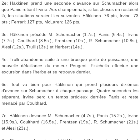
2e: Häkkinen prend une seconde d'avance sur Schumacher alors
que Panis retient Irvine. Aux championnats, si les choses en restaient
là, les situations seraient les suivantes: Häkkinen: 76 pts, Irvine: 73
pts ; Ferrari: 127 pts, McLaren: 126 pts.
3e: Häkkinen précède M. Schumacher (1.7s.), Panis (6.4s.), Irvine
(7.7s.), Coulthard (8.5s.), Frentzen (10s.), R. Schumacher (10.8s.),
Alesi (12s.), Trulli (13s.) et Herbert (14s.).
4e: Trulli abandonne suite à une brusque perte de puissance, une
nouvelle défaillance du moteur Peugeot. Fisichella effectue une
excursion dans l'herbe et se retrouve dernier.
6e: Tout va bien pour Häkkinen qui prend plusieurs dixièmes
d'avance sur Schumacher à chaque passage. Quatre secondes les
séparent. Irvine perd un temps précieux derrière Panis et reste
menacé par Coulthard.
7e: Häkkinen devance M. Schumacher (4.7s.), Panis (15.2s.), Irvine
(15.9s.), Coulthard (16.5s.), Frentzen (19s.), R. Schumacher (21s.)
et Alesi (23s.).