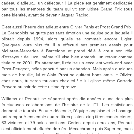
cadeau d'adieux... un déflecteur ! La pièce est gentiment dédicacée
par tous les membres du team qui vit son ultime Grand Prix sous
cette identité, avant de devenir Jaguar Racing.
C'est aussi l'heure des adieux entre Olivier Panis et Prost Grand Prix.
Le Grenoblois ne quitte pas sans émotion une équipe pour laquelle il
pilotait depuis 1994, alors qu'elle se nommait encore Ligier.
Quelques jours plus tôt, il a effectué ses premiers essais pour
McLaren-Mercedes à Barcelone et prend déjà à cœur son rôle
d'essayeur de luxe, même s'il vise bien entendu un retour comme
titulaire en 2001. En attendant, il réalise un excellent week-end avec
Prost-Peugeot, hélas ponctué par un abandon. Mais après quelques
mois de brouille, lui et Alain Prost se quittent bons amis. « Olivier,
chez nous, tu seras toujours chez toi ! » lui glisse même Corrado
Provera au soir de cette ultime épreuve.
Williams et Renault se séparent après dix années d'une des plus
fructueuses collaborations de l'histoire de la F1. Les statistiques
donnent le tournis. En une décennie, l'équipe anglaise et le Losange
ont remporté ensemble quatre titres pilotes, cinq titres constructeurs,
63 victoires et 79 poles positions. Certes, depuis deux ans, Renault
s'est officiellement effacée derrière Mecachrome puis Supertec, mais