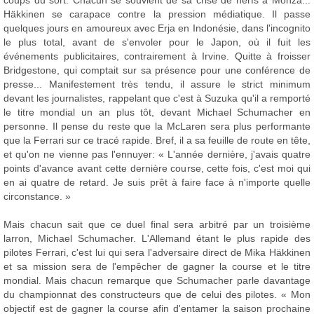
Häkkinen se carapace contre la pression médiatique. Il passe
quelques jours en amoureux avec Erja en Indonésie, dans l'incognito
le plus total, avant de s'envoler pour le Japon, où il fuit les
événements publicitaires, contrairement à Irvine. Quitte à froisser
Bridgestone, qui comptait sur sa présence pour une conférence de
presse... Manifestement très tendu, il assure le strict minimum
devant les journalistes, rappelant que c'est à Suzuka qu'il a remporté
le titre mondial un an plus tôt, devant Michael Schumacher en
personne. Il pense du reste que la McLaren sera plus performante
que la Ferrari sur ce tracé rapide. Bref, il a sa feuille de route en tête,
et qu'on ne vienne pas l'ennuyer: « L'année dernière, j'avais quatre
points d'avance avant cette dernière course, cette fois, c'est moi qui
en ai quatre de retard. Je suis prêt à faire face à n'importe quelle
circonstance. »
Mais chacun sait que ce duel final sera arbitré par un troisième
larron, Michael Schumacher. L'Allemand étant le plus rapide des
pilotes Ferrari, c'est lui qui sera l'adversaire direct de Mika Häkkinen
et sa mission sera de l'empêcher de gagner la course et le titre
mondial. Mais chacun remarque que Schumacher parle davantage
du championnat des constructeurs que de celui des pilotes. « Mon
objectif est de gagner la course afin d'entamer la saison prochaine