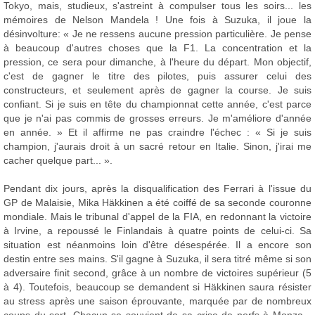
Tokyo, mais, studieux, s'astreint à compulser tous les soirs... les
mémoires de Nelson Mandela ! Une fois à Suzuka, il joue la
désinvolture: « Je ne ressens aucune pression particulière. Je pense
à beaucoup d'autres choses que la F1. La concentration et la
pression, ce sera pour dimanche, à l'heure du départ. Mon objectif,
c'est de gagner le titre des pilotes, puis assurer celui des
constructeurs, et seulement après de gagner la course. Je suis
confiant. Si je suis en tête du championnat cette année, c'est parce
que je n'ai pas commis de grosses erreurs. Je m'améliore d'année
en année. » Et il affirme ne pas craindre l'échec : « Si je suis
champion, j'aurais droit à un sacré retour en Italie. Sinon, j'irai me
cacher quelque part... ».
Pendant dix jours, après la disqualification des Ferrari à l'issue du
GP de Malaisie, Mika Häkkinen a été coiffé de sa seconde couronne
mondiale. Mais le tribunal d'appel de la FIA, en redonnant la victoire
à Irvine, a repoussé le Finlandais à quatre points de celui-ci. Sa
situation est néanmoins loin d'être désespérée. Il a encore son
destin entre ses mains. S'il gagne à Suzuka, il sera titré même si son
adversaire finit second, grâce à un nombre de victoires supérieur (5
à 4). Toutefois, beaucoup se demandent si Häkkinen saura résister
au stress après une saison éprouvante, marquée par de nombreux
coups du sort. Chacun se souvient de sa crise de nerfs à Monza...