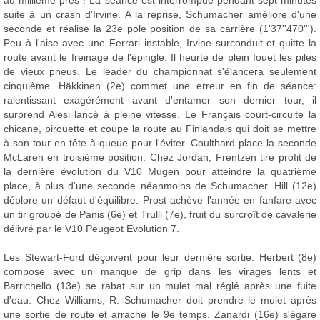
suite à un crash d'Irvine. A la reprise, Schumacher améliore d'une
seconde et réalise la 23e pole position de sa carrière (1'37''470''').
Peu à l'aise avec une Ferrari instable, Irvine surconduit et quitte la
route avant le freinage de l'épingle. Il heurte de plein fouet les piles
de vieux pneus. Le leader du championnat s'élancera seulement
cinquième. Häkkinen (2e) commet une erreur en fin de séance:
ralentissant exagérément avant d'entamer son dernier tour, il
surprend Alesi lancé à pleine vitesse. Le Français court-circuite la
chicane, pirouette et coupe la route au Finlandais qui doit se mettre
à son tour en tête-à-queue pour l'éviter. Coulthard place la seconde
McLaren en troisième position. Chez Jordan, Frentzen tire profit de
la dernière évolution du V10 Mugen pour atteindre la quatrième
place, à plus d'une seconde néanmoins de Schumacher. Hill (12e)
déplore un défaut d'équilibre. Prost achève l'année en fanfare avec
un tir groupé de Panis (6e) et Trulli (7e), fruit du surcroît de cavalerie
délivré par le V10 Peugeot Evolution 7.
Les Stewart-Ford déçoivent pour leur dernière sortie. Herbert (8e)
compose avec un manque de grip dans les virages lents et
Barrichello (13e) se rabat sur un mulet mal réglé après une fuite
d'eau. Chez Williams, R. Schumacher doit prendre le mulet après
une sortie de route et arrache le 9e temps. Zanardi (16e) s'égare