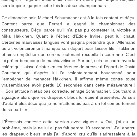
sera limpide: gagner cette fois les deux championnats.
Ce dimanche soir, Michael Schumacher est à la fois content et déçu.
Content parce que Ferrari a gagné le championnat des
constructeurs. Déçu parce qu'il n'a pas pu contester la victoire à
Mika Häkkinen. Quant à l'échec d'Eddie Irvine, peut lui chaut.
Certaines mauvaises langues vont jusqu'à prétendre que l'Allemand
aurait volontairement manqué son départ pour laisser filer Häkkinen
et ainsi empêcher que son ex-lieutenant recueille la couronne. C'est
lui prêter beaucoup de machiavélisme. Surtout, cela ne cadre avec la
colère qu'il laisse éclater en conférence de presse à l'égard de David
Coulthard qui d'après lui l'a volontairement bouchonné pour
l'empêcher de menacer Häkkinen. Il affirme même contre toute
vraisemblance avoir perdu 10 secondes dans cette mésaventure !
« Son attitude n'était pas correcte, enrage Schumacher. Coulthard a
zigzagué alors que les drapeaux bleus lui étaient présentés. Je suis
d'autant plus déçu que je ne m'attendais pas à un tel comportement
de sa part ! »
L'Écossais conteste cette version avec vigueur: « Oui, j'ai eu un
problème, mais je ne lui ai pas fait perdre 10 secondes ! J'ai aperçu
les drapeaux bleus mais j'ai d'abord cru qu'ils s'adressaient à la