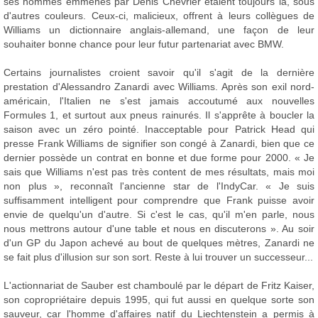
ses hommes emmenés par Denis Chevrier étaient toujours là, sous
d'autres couleurs. Ceux-ci, malicieux, offrent à leurs collègues de
Williams un dictionnaire anglais-allemand, une façon de leur
souhaiter bonne chance pour leur futur partenariat avec BMW.
Certains journalistes croient savoir qu'il s'agit de la dernière
prestation d'Alessandro Zanardi avec Williams. Après son exil nord-
américain, l'Italien ne s'est jamais accoutumé aux nouvelles
Formules 1, et surtout aux pneus rainurés. Il s'apprête à boucler la
saison avec un zéro pointé. Inacceptable pour Patrick Head qui
presse Frank Williams de signifier son congé à Zanardi, bien que ce
dernier possède un contrat en bonne et due forme pour 2000. « Je
sais que Williams n'est pas très content de mes résultats, mais moi
non plus », reconnaît l'ancienne star de l'IndyCar. « Je suis
suffisamment intelligent pour comprendre que Frank puisse avoir
envie de quelqu'un d'autre. Si c'est le cas, qu'il m'en parle, nous
nous mettrons autour d'une table et nous en discuterons ». Au soir
d'un GP du Japon achevé au bout de quelques mètres, Zanardi ne
se fait plus d'illusion sur son sort. Reste à lui trouver un successeur...
L'actionnariat de Sauber est chamboulé par le départ de Fritz Kaiser,
son copropriétaire depuis 1995, qui fut aussi en quelque sorte son
sauveur, car l'homme d'affaires natif du Liechtenstein a permis à