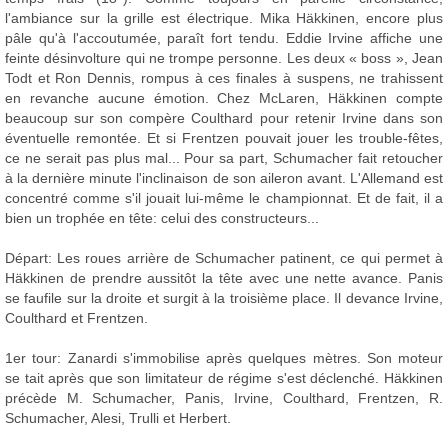
l'ambiance sur la grille est électrique. Mika Häkkinen, encore plus
pâle qu'à l'accoutumée, paraît fort tendu. Eddie Irvine affiche une
feinte désinvolture qui ne trompe personne. Les deux « boss », Jean
Todt et Ron Dennis, rompus à ces finales à suspens, ne trahissent
en revanche aucune émotion. Chez McLaren, Häkkinen compte
beaucoup sur son compère Coulthard pour retenir Irvine dans son
éventuelle remontée. Et si Frentzen pouvait jouer les trouble-fêtes,
ce ne serait pas plus mal... Pour sa part, Schumacher fait retoucher
à la dernière minute l'inclinaison de son aileron avant. L'Allemand est
concentré comme s'il jouait lui-même le championnat. Et de fait, il a
bien un trophée en tête: celui des constructeurs...
Départ: Les roues arrière de Schumacher patinent, ce qui permet à
Häkkinen de prendre aussitôt la tête avec une nette avance. Panis
se faufile sur la droite et surgit à la troisième place. Il devance Irvine,
Coulthard et Frentzen.
1er tour: Zanardi s'immobilise après quelques mètres. Son moteur
se tait après que son limitateur de régime s'est déclenché. Häkkinen
précède M. Schumacher, Panis, Irvine, Coulthard, Frentzen, R.
Schumacher, Alesi, Trulli et Herbert.