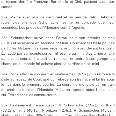
et ressort derrière Frentzen. Barrichello et Diniz passent aussi aux
stands.
22e: Même avec plus de carburant et un peu de trafic, Häkkinen
roule plus vite que Schumacher et ne lui concède que neuf
secondes. Les pneus de l'Allemand sont à l'agonie.
23e: Schumacher arrive chez Ferrari pour son premier pit-stop
(6.3s.) et se relance en seconde position. Coulthard fait halte pour sa
part chez McLaren (7s.) puis redémarre un cheveu devant Frentzen.
Échaudé par sa récente sortie, Hill estime qu'il n'a plus à rien à faire
dans cette course. Il choisit de renoncer et rentre à son garage. Le
champion du monde 96 achève ainsi sa carrière en catimini.
24e: Irvine effectue son premier ravitaillement (6.5s.) puis retrouve la
piste au niveau de Coulthard qui retarde son freinage et lui file sous
le nez dans la première courbe. La couronne mondiale est en train
de choir du front de l'Irlandais. McLaren reprend aussi l'ascendant
sur Ferrari chez les constructeurs.
25e: Häkkinen est premier devant M. Schumacher (7.5s.), Coulthard
(38.2s.), Irvine (40.1s.), Frentzen (42.4s.), R. Schumacher (43.3s.),
Herbert (58s.), Alesi (59s.), Villeneuve (1m. 02s.) et Barrichello (1m.