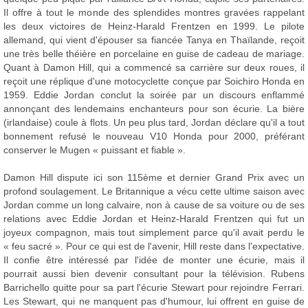
Il offre à tout le monde des splendides montres gravées rappelant
les deux victoires de Heinz-Harald Frentzen en 1999. Le pilote
allemand, qui vient d'épouser sa fiancée Tanya en Thaïlande, reçoit
une très belle théière en porcelaine en guise de cadeau de mariage.
Quant à Damon Hill, qui a commencé sa carrière sur deux roues, il
reçoit une réplique d'une motocyclette conçue par Soichiro Honda en
1959. Eddie Jordan conclut la soirée par un discours enflammé
annonçant des lendemains enchanteurs pour son écurie. La bière
(irlandaise) coule à flots. Un peu plus tard, Jordan déclare qu'il a tout
bonnement refusé le nouveau V10 Honda pour 2000, préférant
conserver le Mugen « puissant et fiable ».
Damon Hill dispute ici son 115ème et dernier Grand Prix avec un
profond soulagement. Le Britannique a vécu cette ultime saison avec
Jordan comme un long calvaire, non à cause de sa voiture ou de ses
relations avec Eddie Jordan et Heinz-Harald Frentzen qui fut un
joyeux compagnon, mais tout simplement parce qu'il avait perdu le
« feu sacré ». Pour ce qui est de l'avenir, Hill reste dans l'expectative.
Il confie être intéressé par l'idée de monter une écurie, mais il
pourrait aussi bien devenir consultant pour la télévision. Rubens
Barrichello quitte pour sa part l'écurie Stewart pour rejoindre Ferrari.
Les Stewart, qui ne manquent pas d'humour, lui offrent en guise de