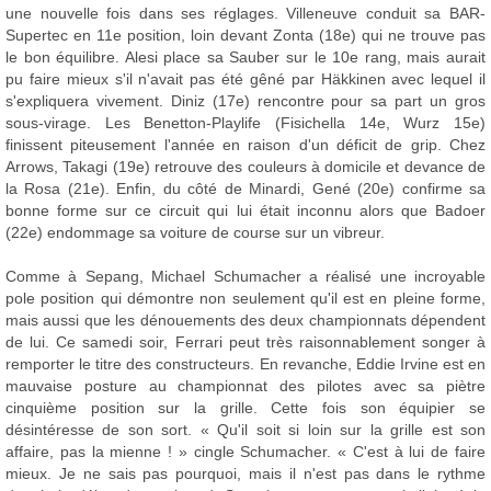
une nouvelle fois dans ses réglages. Villeneuve conduit sa BAR-
Supertec en 11e position, loin devant Zonta (18e) qui ne trouve pas
le bon équilibre. Alesi place sa Sauber sur le 10e rang, mais aurait
pu faire mieux s'il n'avait pas été gêné par Häkkinen avec lequel il
s'expliquera vivement. Diniz (17e) rencontre pour sa part un gros
sous-virage. Les Benetton-Playlife (Fisichella 14e, Wurz 15e)
finissent piteusement l'année en raison d'un déficit de grip. Chez
Arrows, Takagi (19e) retrouve des couleurs à domicile et devance de
la Rosa (21e). Enfin, du côté de Minardi, Gené (20e) confirme sa
bonne forme sur ce circuit qui lui était inconnu alors que Badoer
(22e) endommage sa voiture de course sur un vibreur.
Comme à Sepang, Michael Schumacher a réalisé une incroyable
pole position qui démontre non seulement qu'il est en pleine forme,
mais aussi que les dénouements des deux championnats dépendent
de lui. Ce samedi soir, Ferrari peut très raisonnablement songer à
remporter le titre des constructeurs. En revanche, Eddie Irvine est en
mauvaise posture au championnat des pilotes avec sa piètre
cinquième position sur la grille. Cette fois son équipier se
désintéresse de son sort. « Qu'il soit si loin sur la grille est son
affaire, pas la mienne ! » cingle Schumacher. « C'est à lui de faire
mieux. Je ne sais pas pourquoi, mais il n'est pas dans le rythme