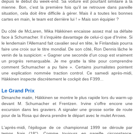
depuis le début du week-end. Sa voiture est pourtant similaire à la
mienne. Bon, c'est la première fois qu'il se retrouve dans pareille
situation, cela doit être difficile à gérer. Mais il a toutes les bonnes
cartes en main, le team est derrière lui ! » Mais son équipier ?
Du côté de McLaren, Mika Häkkinen encaisse assez mal sa défaite
face à Schumacher. Il s'inquiète davantage de celui-ci que d'Irvine. Si
le lendemain l'Allemand fait cavalier seul en tête, le Finlandais pourra
faire une croix sur le titre mondial. De son côté, Ron Dennis lâche le
venin de la suspicion: « Gagner une seconde d'un coup est vraiment
un progrès remarquable. Je me gratte la tête pour comprendre
comment Schumacher a pu faire ». Certains journalistes pointent
une explication nommée traction control. Ce samedi après-midi,
Häkkinen inspecte discrètement le cockpit des F399...
Le Grand Prix
Dimanche matin, Häkkinen se montre le plus rapide lors du warm-up
devant M. Schumacher et Frentzen. Irvine s'offre encore une
excursion dans les graviers. A signaler une grosse sortie de route
pour de la Rosa qui devra prendre le départ avec le mulet Arrows.
L'après-midi, l'épilogue de ce championnat 1999 se déroule par
temps frais (18°). Comme toujours en pareille circonstance,