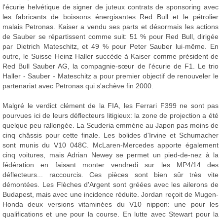
l'écurie helvétique de signer de juteux contrats de sponsoring avec
les fabricants de boissons énergisantes Red Bull et le pétrolier
malais Petronas. Kaiser a vendu ses parts et désormais les actions
de Sauber se répartissent comme suit: 51 % pour Red Bull, dirigée
par Dietrich Mateschitz, et 49 % pour Peter Sauber lui-même. En
outre, le Suisse Heinz Haller succède à Kaiser comme président de
Red Bull Sauber AG, la compagnie-sœur de l'écurie de F1. Le trio
Haller - Sauber - Mateschitz a pour premier objectif de renouveler le
partenariat avec Petronas qui s'achève fin 2000.
Malgré le verdict clément de la FIA, les Ferrari F399 ne sont pas
pourvues ici de leurs déflecteurs litigieux: la zone de projection a été
quelque peu rallongée. La Scuderia emmène au Japon pas moins de
cinq châssis pour cette finale. Les bolides d'Irvine et Schumacher
sont munis du V10 048C. McLaren-Mercedes apporte également
cinq voitures, mais Adrian Newey se permet un pied-de-nez à la
fédération en faisant monter vendredi sur les MP4/14 des
déflecteurs... raccourcis. Ces pièces sont bien sûr très vite
démontées. Les Flèches d'Argent sont gréées avec les ailerons de
Budapest, mais avec une incidence réduite. Jordan reçoit de Mugen-
Honda deux versions vitaminées du V10 nippon: une pour les
qualifications et une pour la course. En lutte avec Stewart pour la