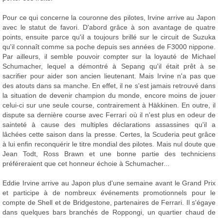
Pour ce qui concerne la couronne des pilotes, Irvine arrive au Japon
avec le statut de favori. D'abord grâce à son avantage de quatre
points, ensuite parce qu'il a toujours brillé sur le circuit de Suzuka
qu'il connaît comme sa poche depuis ses années de F3000 nippone.
Par ailleurs, il semble pouvoir compter sur la loyauté de Michael
Schumacher, lequel a démontré à Sepang qu'il était prêt à se
sacrifier pour aider son ancien lieutenant. Mais Irvine n'a pas que
des atouts dans sa manche. En effet, il ne s'est jamais retrouvé dans
la situation de devenir champion du monde, encore moins de jouer
celui-ci sur une seule course, contrairement à Häkkinen. En outre, il
dispute sa dernière course avec Ferrari où il n'est plus en odeur de
sainteté à cause des multiples déclarations assassines qu'il a
lâchées cette saison dans la presse. Certes, la Scuderia peut grâce
à lui enfin reconquérir le titre mondial des pilotes. Mais nul doute que
Jean Todt, Ross Brawn et une bonne partie des techniciens
préféreraient que cet honneur échoie à Schumacher...
Eddie Irvine arrive au Japon plus d'une semaine avant le Grand Prix
et participe à de nombreux événements promotionnels pour le
compte de Shell et de Bridgestone, partenaires de Ferrari. Il s'égaye
dans quelques bars branchés de Roppongi, un quartier chaud de