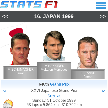
<<
16.
JAPAN
1999
>>
M.HAKKINEN
M.SCHUMACHER
McLaren Mercedes
Ferrari
E.IRVINE
Ferrari
646th
Grand Prix
<•
XXVI Japanese Grand Prix
•>
Suzuka
Sunday, 31 October 1999
53 laps x 5.864 km - 310.792 km