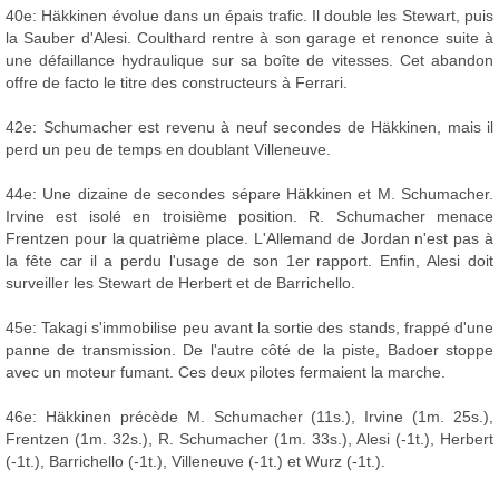
40e: Häkkinen évolue dans un épais trafic. Il double les Stewart, puis
la Sauber d'Alesi. Coulthard rentre à son garage et renonce suite à
une défaillance hydraulique sur sa boîte de vitesses. Cet abandon
offre de facto le titre des constructeurs à Ferrari.
42e: Schumacher est revenu à neuf secondes de Häkkinen, mais il
perd un peu de temps en doublant Villeneuve.
44e: Une dizaine de secondes sépare Häkkinen et M. Schumacher.
Irvine est isolé en troisième position. R. Schumacher menace
Frentzen pour la quatrième place. L'Allemand de Jordan n'est pas à
la fête car il a perdu l'usage de son 1er rapport. Enfin, Alesi doit
surveiller les Stewart de Herbert et de Barrichello.
45e: Takagi s'immobilise peu avant la sortie des stands, frappé d'une
panne de transmission. De l'autre côté de la piste, Badoer stoppe
avec un moteur fumant. Ces deux pilotes fermaient la marche.
46e: Häkkinen précède M. Schumacher (11s.), Irvine (1m. 25s.),
Frentzen (1m. 32s.), R. Schumacher (1m. 33s.), Alesi (-1t.), Herbert
(-1t.), Barrichello (-1t.), Villeneuve (-1t.) et Wurz (-1t.).