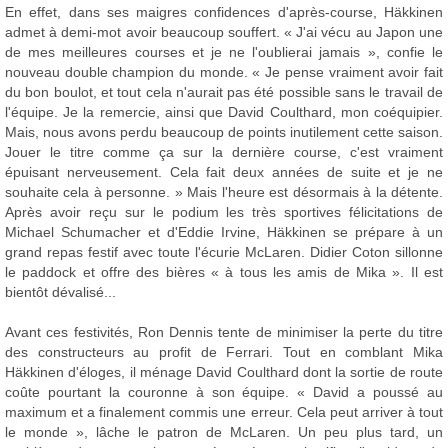
En effet, dans ses maigres confidences d'après-course, Häkkinen
admet à demi-mot avoir beaucoup souffert. « J'ai vécu au Japon une
de mes meilleures courses et je ne l'oublierai jamais », confie le
nouveau double champion du monde. « Je pense vraiment avoir fait
du bon boulot, et tout cela n'aurait pas été possible sans le travail de
l'équipe. Je la remercie, ainsi que David Coulthard, mon coéquipier.
Mais, nous avons perdu beaucoup de points inutilement cette saison.
Jouer le titre comme ça sur la dernière course, c'est vraiment
épuisant nerveusement. Cela fait deux années de suite et je ne
souhaite cela à personne. » Mais l'heure est désormais à la détente.
Après avoir reçu sur le podium les très sportives félicitations de
Michael Schumacher et d'Eddie Irvine, Häkkinen se prépare à un
grand repas festif avec toute l'écurie McLaren. Didier Coton sillonne
le paddock et offre des bières « à tous les amis de Mika ». Il est
bientôt dévalisé...
Avant ces festivités, Ron Dennis tente de minimiser la perte du titre
des constructeurs au profit de Ferrari. Tout en comblant Mika
Häkkinen d'éloges, il ménage David Coulthard dont la sortie de route
coûte pourtant la couronne à son équipe. « David a poussé au
maximum et a finalement commis une erreur. Cela peut arriver à tout
le monde », lâche le patron de McLaren. Un peu plus tard, un