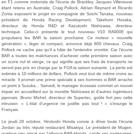
en F1 comme motoriste de l'écurie de Brackley. Jacques Villeneuve
étant retenu en Australie, Craig Pollock, Adrian Reynard et Ricardo
Zonta exposent le projet en compagnie de Soichi Tanaka, nouveau
président de Honda Racing Development, Takefumi Hosaka,
directeur de Honda R&D et Kazutoshi Nishizawa, directeur
technique. Celui-ci présente le tout nouveau V10 RA000E qui
propulsera les BAR la saison prochaine. Ce moteur « nouvelle
génération », léger et compact, annonce déjà 800 chevaux. Craig
Pollock ne cache pas qu'il a hâte de l'entendre vrombir. Car l'écurie
BAR a toutes les malchances d'achever cette première saison avec
un score nul et vierge, ce qui signifie que ses frais de transports ne
seront pas pris en charge par la FOA la saison suivante. La perte est
estimée à 10 millions de dollars. Pollock veut tout de même croire au
miracle. Il promet une prime spéciale à ses hommes si BAR arrache
un point à Suzuka... Samedi, le manager écossais commet un nouvel
impair en accueillant sur la murette Nishizawa et d'autres ingénieurs
japonais. Bruno Michel, directeur de Supertec, goûte fort peu cette
intrusion. « L'état d'urgence ne justifie pas tout ! » s'insurge le
Français.
Le jeudi 28 octobre, Hirotoshi Honda convie à dîner toute l'écurie
Jordan au très réputé restaurant Misakiya. Le président de Mugen,
quelque peu piqué par l'alliance BAR-Honda, cajole ses partenaires.