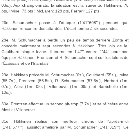
03s.). Aux championnats, la situation est la suivante: Häkkinen: 76
pts, Irvine: 73 pts ; McLaren: 128 pts, Ferrari: 127 pts.
26e: Schumacher passe à l'attaque (1'41''608''') pendant que
Häkkinen rencontre des attardés. L'écart tombe à six secondes.
28e: M. Schumacher a perdu un peu de temps derrière Zonta et
concède maintenant sept secondes à Häkkinen. Très loin de là,
Coulthard bloque Irvine. Il tourne en 1'47'' contre 1'44'' pour son
équipier Häkkinen. Frentzen et R. Schumacher sont sur les talons de
l'Écossais et de l'Irlandais.
29e: Häkkinen précède M. Schumacher (6s.), Coulthard (55s.), Irvine
(55.7s.), Frentzen (56.5s.), R. Schumacher (57.5s.), Herbert (1m.
07s.), Alesi (1m. 08s.), Villeneuve (1m. 09s.) et Barrichello (1m.
10s.).
30e: Frentzen effectue un second pit-stop (7.7s.) et se réinsère entre
Alesi et Villeneuve.
31e: Häkkinen réalise son meilleur chrono de l'après-midi
(1'41''577'''), aussitôt amélioré par M. Schumacher (1'41''319'''). Ce