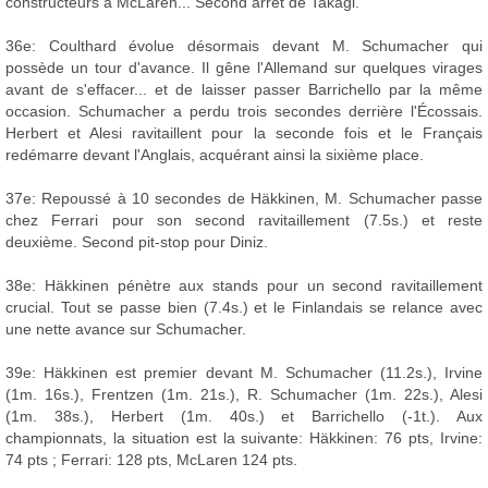
constructeurs à McLaren... Second arrêt de Takagi.
36e: Coulthard évolue désormais devant M. Schumacher qui
possède un tour d'avance. Il gêne l'Allemand sur quelques virages
avant de s'effacer... et de laisser passer Barrichello par la même
occasion. Schumacher a perdu trois secondes derrière l'Écossais.
Herbert et Alesi ravitaillent pour la seconde fois et le Français
redémarre devant l'Anglais, acquérant ainsi la sixième place.
37e: Repoussé à 10 secondes de Häkkinen, M. Schumacher passe
chez Ferrari pour son second ravitaillement (7.5s.) et reste
deuxième. Second pit-stop pour Diniz.
38e: Häkkinen pénètre aux stands pour un second ravitaillement
crucial. Tout se passe bien (7.4s.) et le Finlandais se relance avec
une nette avance sur Schumacher.
39e: Häkkinen est premier devant M. Schumacher (11.2s.), Irvine
(1m. 16s.), Frentzen (1m. 21s.), R. Schumacher (1m. 22s.), Alesi
(1m. 38s.), Herbert (1m. 40s.) et Barrichello (-1t.). Aux
championnats, la situation est la suivante: Häkkinen: 76 pts, Irvine:
74 pts ; Ferrari: 128 pts, McLaren 124 pts.