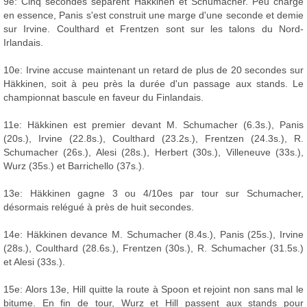
9e: Cinq secondes séparent Häkkinen et Schumacher. Peu chargé
en essence, Panis s'est construit une marge d'une seconde et demie
sur Irvine. Coulthard et Frentzen sont sur les talons du Nord-
Irlandais.
10e: Irvine accuse maintenant un retard de plus de 20 secondes sur
Häkkinen, soit à peu près la durée d'un passage aux stands. Le
championnat bascule en faveur du Finlandais.
11e: Häkkinen est premier devant M. Schumacher (6.3s.), Panis
(20s.), Irvine (22.8s.), Coulthard (23.2s.), Frentzen (24.3s.), R.
Schumacher (26s.), Alesi (28s.), Herbert (30s.), Villeneuve (33s.),
Wurz (35s.) et Barrichello (37s.).
13e: Häkkinen gagne 3 ou 4/10es par tour sur Schumacher,
désormais relégué à près de huit secondes.
14e: Häkkinen devance M. Schumacher (8.4s.), Panis (25s.), Irvine
(28s.), Coulthard (28.6s.), Frentzen (30s.), R. Schumacher (31.5s.)
et Alesi (33s.).
15e: Alors 13e, Hill quitte la route à Spoon et rejoint non sans mal le
bitume. En fin de tour, Wurz et Hill passent aux stands pour