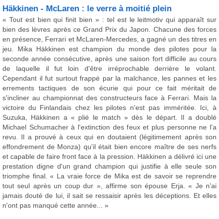
Häkkinen - McLaren : le verre à moitié plein
« Tout est bien qui finit bien » : tel est le leitmotiv qui apparaît sur
bien des lèvres après ce Grand Prix du Japon. Chacune des forces
en présence, Ferrari et McLaren-Mercedes, a gagné un des titres en
jeu. Mika Häkkinen est champion du monde des pilotes pour la
seconde année consécutive, après une saison fort difficile au cours
de laquelle il fut loin d'être irréprochable derrière le volant.
Cependant il fut surtout frappé par la malchance, les pannes et les
errements tactiques de son écurie qui pour ce fait méritait de
s'incliner au championnat des constructeurs face à Ferrari. Mais la
victoire du Finlandais chez les pilotes n'est pas imméritée. Ici, à
Suzuka, Häkkinen a « plié le match » dès le départ. Il a doublé
Michael Schumacher à l'extinction des feux et plus personne ne l'a
revu. Il a prouvé à ceux qui en doutaient (légitimement après son
effondrement de Monza) qu'il était bien encore maître de ses nerfs
et capable de faire front face à la pression. Häkkinen a délivré ici une
prestation digne d'un grand champion qui justifie à elle seule son
triomphe final. « La vraie force de Mika est de savoir se reprendre
tout seul après un coup dur », affirme son épouse Erja. « Je n'ai
jamais douté de lui, il sait se ressaisir après les déceptions. Et elles
n'ont pas manqué cette année... »