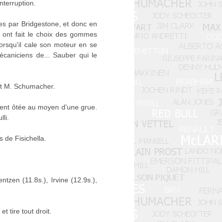
interruption.
es par Bridgestone, et donc en
r ont fait le choix des gommes
orsqu'il cale son moteur en se
écaniciens de... Sauber qui le
 et M. Schumacher.
ment ôtée au moyen d'une grue.
li.
 de Fisichella.
tzen (11.8s.), Irvine (12.9s.),
 tire tout droit.