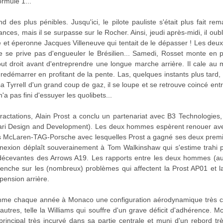
rmule 1...
 des plus pénibles. Jusqu'ici, le pilote pauliste s'était plus fait r
nces, mais il se surpasse sur le Rocher. Ainsi, jeudi après-midi, il oub
e et éperonne Jacques Villeneuve qui tentait de le dépasser ! Les de
 se prive pas d'engueuler le Brésilien... Samedi, Rosset monte en p
tout droit avant d'entreprendre une longue marche arrière. Il cale a
edémarrer en profitant de la pente. Las, quelques instants plus tard, 
a Tyrrell d'un grand coup de gaz, il se loupe et se retrouve coincé en
'a pas fini d'essuyer les quolibets...
ractations, Alain Prost a conclu un partenariat avec B3 Technologies
rari Design and Development). Les deux hommes espèrent renouer avec
des McLaren-TAG-Porsche avec lesquelles Prost a gagné ses deux premi
nexion déplaît souverainement à Tom Walkinshaw qui s'estime trahi p
 décevantes des Arrows A19. Les rapports entre les deux hommes (au
penche sur les (nombreux) problèmes qui affectent la Prost AP01 et l
pension arrière.
mme chaque année à Monaco une configuration aérodynamique très c
utres, telle la Williams qui souffre d'un grave déficit d'adhérence. 
 principal très incurvé dans sa partie centrale et muni d'un rebord 