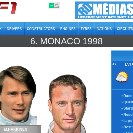
OFF
ON
6.
MONACO
1998
<•
LVI
•
Race 
•
Quali
•
Start
•
Resul
•
Laps 
•
Best 
M.HAKKINEN