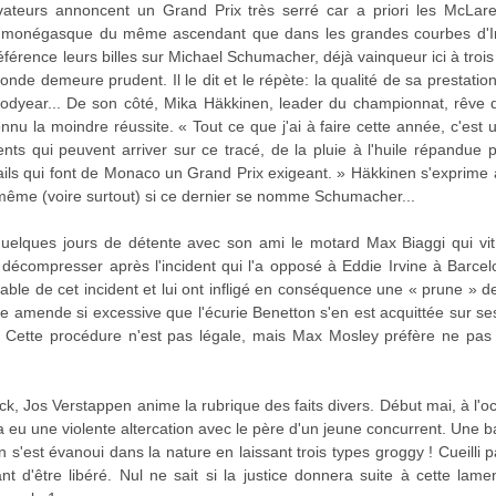
ervateurs annoncent un Grand Prix très serré car a priori les McLa
 » monégasque du même ascendant que dans les grandes courbes d'In
érence leurs billes sur Michael Schumacher, déjà vainqueur ici à trois
de demeure prudent. Il le dit et le répète: la qualité de sa prestati
dyear... De son côté, Mika Häkkinen, leader du championnat, rêve de 
nnu la moindre réussite. « Tout ce que j'ai à faire cette année, c'est u
dents qui peuvent arriver sur ce tracé, de la pluie à l'huile répandue
étails qui font de Monaco un Grand Prix exigeant. » Häkkinen s'exprime
 même (voire surtout) si ce dernier se nomme Schumacher...
 quelques jours de détente avec son ami le motard Max Biaggi qui vi
décompresser après l'incident qui l'a opposé à Eddie Irvine à Barcel
nsable de cet incident et lui ont infligé en conséquence une « prune » 
te amende si excessive que l'écurie Benetton s'en est acquittée sur ses
. Cette procédure n'est pas légale, mais Max Mosley préfère ne pas 
ck, Jos Verstappen anime la rubrique des faits divers. Début mai, à l'o
 eu une violente altercation avec le père d'un jeune concurrent. Une b
n s'est évanoui dans la nature en laissant trois types groggy ! Cueilli pa
 d'être libéré. Nul ne sait si la justice donnera suite à cette lamen