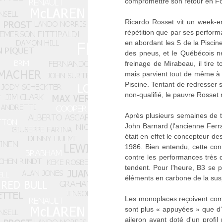
compromettre son retour en Fo
Ricardo Rosset vit un week-end
répétition que par ses performa
en abordant les S de la Piscin
des pneus, et le Québécois ne
freinage de Mirabeau, il tire 
mais parvient tout de même à r
Piscine. Tentant de redresser s
non-qualifié, le pauvre Rosset n
Après plusieurs semaines de t
John Barnard (l'ancienne Fer
était en effet le concepteur 
1986. Bien entendu, cette con
contre les performances très
tendent. Pour l'heure, B3 se 
éléments en carbone de la sus
Les monoplaces reçoivent co
sont plus « appuyées » que d'a
aileron avant doté d'un profil