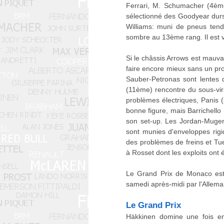
Ferrari, M. Schumacher (4ème)
sélectionné des Goodyear durs.
Williams: muni de pneus tend
sombre au 13ème rang. Il est vr
Si le châssis Arrows est mauvai
faire encore mieux sans un prob
Sauber-Petronas sont lentes 
(11ème) rencontre du sous-vira
problèmes électriques, Panis (
bonne figure, mais Barrichel
son set-up. Les Jordan-Muge
sont munies d'enveloppes rigi
des problèmes de freins et Tue
à Rosset dont les exploits ont 
Le Grand Prix de Monaco est 
samedi après-midi par l'Allem
Le Grand Prix
Häkkinen domine une fois en