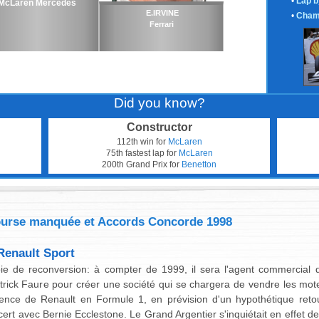
•
Lap b
McLaren Mercedes
E.IRVINE
•
Cham
Ferrari
Did you know?
Constructor
112th win for
McLaren
75th fastest lap for
McLaren
200th Grand Prix for
Benetton
bourse manquée et Accords Concorde 1998
Renault Sport
voie de reconversion: à compter de 1999, il sera l'agent commercia
atrick Faure pour créer une société qui se chargera de vendre les mote
sence de Renault en Formule 1, en prévision d'un hypothétique reto
cert avec Bernie Ecclestone. Le Grand Argentier s'inquiétait en effet 