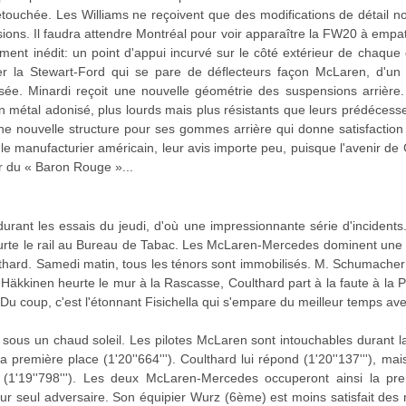
retouchée. Les Williams ne reçoivent que des modifications de détail 
ions. Il faudra attendre Montréal pour voir apparaître la FW20 à empa
ent inédit: un point d'appui incurvé sur le côté extérieur de chaque dé
r la Stewart-Ford qui se pare de déflecteurs façon McLaren, d'un 
sée. Minardi reçoit une nouvelle géométrie des suspensions arrière
en métal adonisé, plus lourds mais plus résistants que leurs prédéces
ne nouvelle structure pour ses gommes arrière qui donne satisfacti
le manufacturier américain, leur avis importe peu, puisque l'avenir de
r du « Baron Rouge »...
urant les essais du jeudi, d'où une impressionnante série d'incident
heurte le rail au Bureau de Tabac. Les McLaren-Mercedes dominent une 
lthard. Samedi matin, tous les ténors sont immobilisés. M. Schumache
 Häkkinen heurte le mur à la Rascasse, Coulthard part à la faute à la P
Du coup, c'est l'étonnant Fisichella qui s'empare du meilleur temps ave
t sous un chaud soleil. Les pilotes McLaren sont intouchables durant 
a première place (1'20''664'''). Coulthard lui répond (1'20''137'''), ma
 (1'19''798'''). Les deux McLaren-Mercedes occuperont ainsi la prem
eur seul adversaire. Son équipier Wurz (6ème) est moins satisfait de