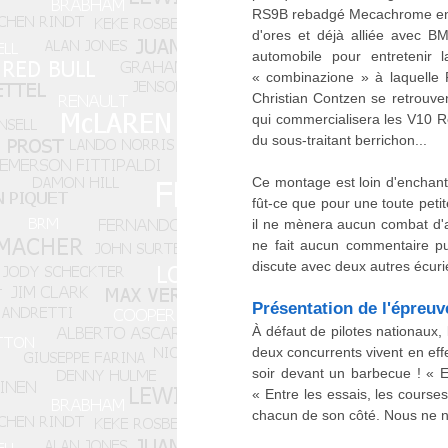
RS9B rebadgé Mecachrome en cet
d'ores et déjà alliée avec 
automobile pour entretenir 
« combinazione » à laquelle 
Christian Contzen se retrouve
qui commercialisera les V10 
du sous-traitant berrichon...
Ce montage est loin d'enchanter
fût-ce que pour une toute peti
il ne mènera aucun combat d'a
ne fait aucun commentaire pui
discute avec deux autres écur
Présentation de l'épreuv
À défaut de pilotes nationaux
deux concurrents vivent en effe
soir devant un barbecue ! « E
« Entre les essais, les course
chacun de son côté. Nous ne no