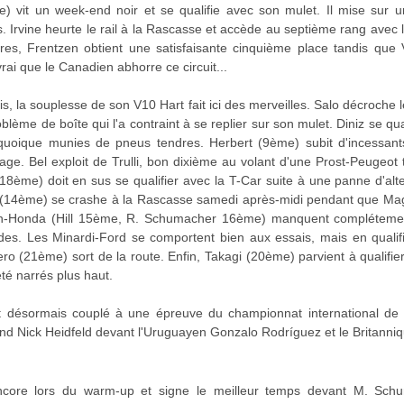
 vit un week-end noir et se qualifie avec son mulet. Il mise sur un
 Irvine heurte le rail à la Rascasse et accède au septième rang avec 
res, Frentzen obtient une satisfaisante cinquième place tandis que
ai que le Canadien abhorre ce circuit...
s, la souplesse de son V10 Hart fait ici des merveilles. Salo décroche 
lème de boîte qui l'a contraint à se replier sur son mulet. Diniz se qu
quoique munies de pneus tendres. Herbert (9ème) subit d'incessants
ge. Bel exploit de Trulli, bon dixième au volant d'une Prost-Peugeot t
18ème) doit en sus se qualifier avec la T-Car suite à une panne d'alt
lo (14ème) se crashe à la Rascasse samedi après-midi pendant que M
n-Honda (Hill 15ème, R. Schumacher 16ème) manquent complétement 
des. Les Minardi-Ford se comportent bien aux essais, mais en quali
ro (21ème) sort de la route. Enfin, Takagi (20ème) parvient à qualifier
été narrés plus haut.
désormais couplé à une épreuve du championnat international de F
and Nick Heidfeld devant l'Uruguayen Gonzalo Rodríguez et le Britanni
core lors du warm-up et signe le meilleur temps devant M. Sch