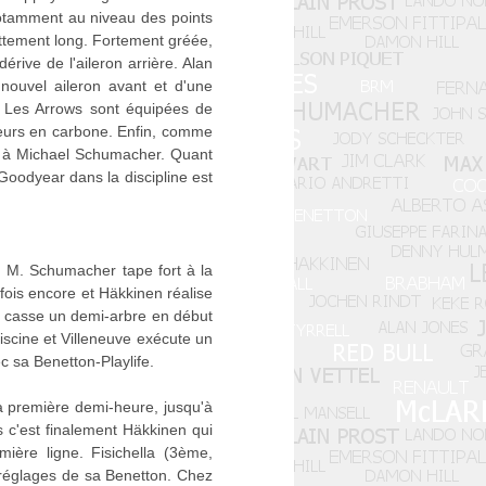
notamment au niveau des points
ttement long. Fortement gréée,
rive de l'aileron arrière. Alan
nouvel aileron avant et d'une
. Les Arrows sont équipées de
seurs en carbone. Enfin, comme
on à Michael Schumacher. Quant
 Goodyear dans la discipline est
s. M. Schumacher tape fort à la
fois encore et Häkkinen réalise
r casse un demi-arbre en début
iscine et Villeneuve exécute un
c sa Benetton-Playlife.
la première demi-heure, jusqu'à
is c'est finalement Häkkinen qui
ière ligne. Fisichella (3ème,
s réglages de sa Benetton. Chez