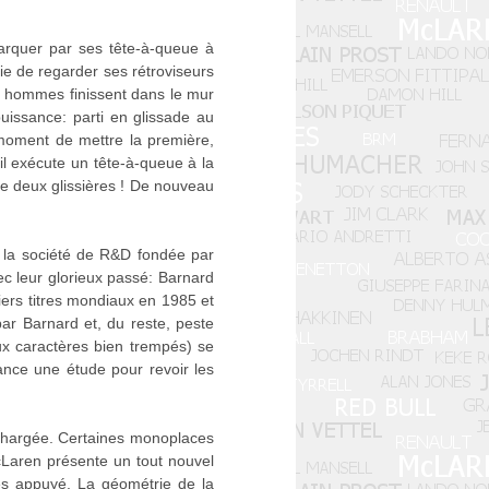
emarquer par ses tête-à-queue à
lie de regarder ses rétroviseurs
ux hommes finissent dans le mur
uissance: parti en glissade au
u moment de mettre la première,
il exécute un tête-à-queue à la
tre deux glissières ! De nouveau
, la société de R&D fondée par
 leur glorieux passé: Barnard
ers titres mondiaux en 1985 et
ar Barnard et, du reste, peste
x caractères bien trempés) se
ance une étude pour revoir les
hargée. Certaines monoplaces
McLaren présente un tout nouvel
très appuyé. La géométrie de la