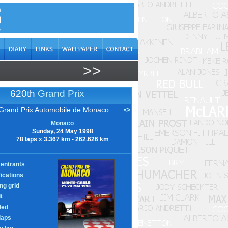
>>
620th
Grand Prix
 Grand Prix Automobile de Monaco
•>
Monaco
Sunday, 24 May 1998
78 laps x 3.367 km - 262.626 km
entrants
fications
ing grid
t
led
laps