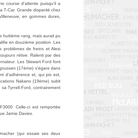
e course d'attente puisqu'il a
la T-Car. Grande disparité chez
 Villeneuve, en gommes dures,
le huitième rang, mais aurait pu
alifie en douzième position. Les
 problèmes de freins et Alesi
oujours rétive. Ralenti par des
ernateur. Les Stewart-Ford font
agnussen (17ème) s'égare dans
d'adhérence et, qui pis est,
fications Nakano (19ème) subit
 sa Tyrrell-Ford, contrairement
3000. Celle-ci est remportée
que Jamie Davies.
umacher (qui essaie ses deux