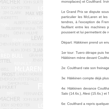
monoplaces) et Coulthard. Irvine,
Le Grand Prix se dispute sous
particulier les McLaren et le
tendres, à l'exception de Fre
faufilant entre les machines 
poussent et lui permettent de r
Départ: Häkkinen prend un envo
1er tour: Tuero dérape puis h
Häkkinen mène devant Coulthard,
2e: Coulthard rate son freinage
3e: Häkkinen compte déjà plus 
4e: Häkkinen devance Coulthard
Salo (14.6s.), Alesi (15.6s.) et T
6e: Coulthard a repris quelque