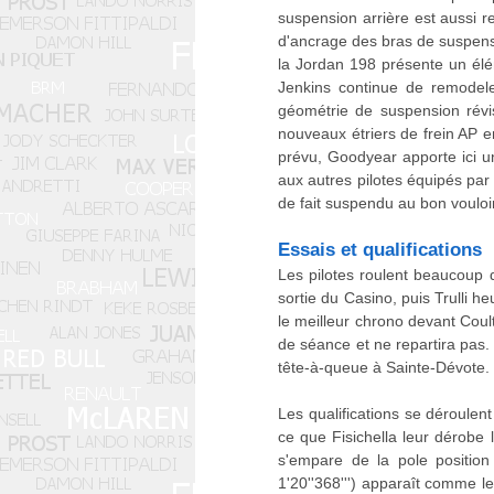
suspension arrière est aussi 
d'ancrage des bras de suspens
la Jordan 198 présente un élém
Jenkins continue de remodele
géométrie de suspension révi
nouveaux étriers de frein AP 
prévu, Goodyear apporte ici u
aux autres pilotes équipés par 
de fait suspendu au bon vouloi
Essais et qualifications
Les pilotes roulent beaucoup d
sortie du Casino, puis Trulli 
le meilleur chrono devant Cou
de séance et ne repartira pas.
tête-à-queue à Sainte-Dévote. 
Les qualifications se déroulen
ce que Fisichella leur dérobe l
s'empare de la pole position
1'20''368''') apparaît comme l