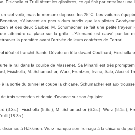
 Fisichella et Trulli tâtent les glissières, ce qui finit par entraîner une 
 un ciel voilé, mais le mercure dépasse les 25°C. Les voitures équipé
s Benetton, s'élancent en pneus durs tandis que les pilotes Goodyea
ntzen et des deux Sauber. M. Schumacher se fait une petite frayeur l
pour atteindre sa place sur la grille. L'Allemand est sauvé par les m
etrouver la première avant l'arrivée de leurs confrères de Ferrari...
l idéal et franchit Sainte-Dévote en tête devant Coulthard, Fisichella
eurte le rail dans la courbe de Massenet. Sa Minardi est très prompte
 Fisichella, M. Schumacher, Wurz, Frentzen, Irvine, Salo, Alesi et Trul
 à la sortie du tunnel et coupe la chicane. Schumacher est aux trousses
de trois secondes et demie d'avance sur son équipier.
 (3.2s.), Fisichella (5.8s.), M. Schumacher (6.3s.), Wurz (8.1s.), Fren
rulli (18.3s.).
s dixièmes à Häkkinen. Wurz manque son freinage à la chicane du port et