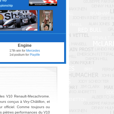
y lap
pionship
Engine
17th win for
Mercedes
1st podium for
Playlife
l des V10 Renault-Mecachrome.
urs conçus à Viry-Châtillon, et
ur officiel. Comme toujours ou
des piètres performances du V10