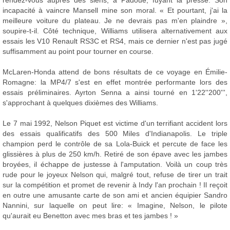
rendez-vous auprès des siens, à Padoue, fuyant la presse. Son
incapacité à vaincre Mansell mine son moral. « Et pourtant, j'ai la
meilleure voiture du plateau. Je ne devrais pas m'en plaindre »,
soupire-t-il. Côté technique, Williams utilisera alternativement aux
essais les V10 Renault RS3C et RS4, mais ce dernier n'est pas jugé
suffisamment au point pour tourner en course.
McLaren-Honda attend de bons résultats de ce voyage en Émilie-
Romagne: la MP4/7 s'est en effet montrée performante lors des
essais préliminaires. Ayrton Senna a ainsi tourné en 1'22''200''',
s'approchant à quelques dixièmes des Williams.
Le 7 mai 1992, Nelson Piquet est victime d'un terrifiant accident lors
des essais qualificatifs des 500 Miles d'Indianapolis. Le triple
champion perd le contrôle de sa Lola-Buick et percute de face les
glissières à plus de 250 km/h. Retiré de son épave avec les jambes
broyées, il échappe de justesse à l'amputation. Voilà un coup très
rude pour le joyeux Nelson qui, malgré tout, refuse de tirer un trait
sur la compétition et promet de revenir à Indy l'an prochain ! Il reçoit
en outre une amusante carte de son ami et ancien équipier Sandro
Nannini, sur laquelle on peut lire: « Imagine, Nelson, le pilote
qu'aurait eu Benetton avec mes bras et tes jambes ! »