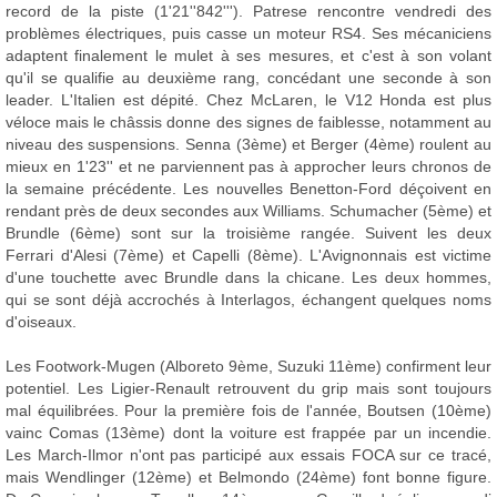
record de la piste (1'21''842'''). Patrese rencontre vendredi des
problèmes électriques, puis casse un moteur RS4. Ses mécaniciens
adaptent finalement le mulet à ses mesures, et c'est à son volant
qu'il se qualifie au deuxième rang, concédant une seconde à son
leader. L'Italien est dépité. Chez McLaren, le V12 Honda est plus
véloce mais le châssis donne des signes de faiblesse, notamment au
niveau des suspensions. Senna (3ème) et Berger (4ème) roulent au
mieux en 1'23'' et ne parviennent pas à approcher leurs chronos de
la semaine précédente. Les nouvelles Benetton-Ford déçoivent en
rendant près de deux secondes aux Williams. Schumacher (5ème) et
Brundle (6ème) sont sur la troisième rangée. Suivent les deux
Ferrari d'Alesi (7ème) et Capelli (8ème). L'Avignonnais est victime
d'une touchette avec Brundle dans la chicane. Les deux hommes,
qui se sont déjà accrochés à Interlagos, échangent quelques noms
d'oiseaux.
Les Footwork-Mugen (Alboreto 9ème, Suzuki 11ème) confirment leur
potentiel. Les Ligier-Renault retrouvent du grip mais sont toujours
mal équilibrées. Pour la première fois de l'année, Boutsen (10ème)
vainc Comas (13ème) dont la voiture est frappée par un incendie.
Les March-Ilmor n'ont pas participé aux essais FOCA sur ce tracé,
mais Wendlinger (12ème) et Belmondo (24ème) font bonne figure.