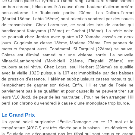
De Cesaris place sa Tyrrell au 14ème rang. Grouillard réalise samedi
un bon chrono, hélas annulé à cause d'une hauteur d'aileron arrière
non-conforme. Le Toulousain partira 20ème. Les Dallara-Ferrari
(Martini 15ème, Lehto 16ème) sont ralenties vendredi par des soucis
de transmission. Chez Larrousse, ce sont des bris de cardan qui
handicapent Katayama (17ème) et Gachot (19ème). La série noire
se poursuit chez Jordan avec quatre V12 Yamaha cassés en deux
jours. Gugelmin se classe 18ème, Modena 23ème. Des pannes de
moteurs frappent aussi Fondmetal. Si Tarquini (22ème) se sauve,
Chiesa est éliminé samedi sur une violente sortie. La nouvelle
Minardi-Lamborghini (Morbidelli 21ème, Fittipaldi 25ème) est
toujours aussi rétive. Chez Lotus, seul Herbert (26ème) se qualifie
avec la vieille 102D puisque la 107 est immobilisée par des baisses
de pression d'essence. Häkkinen subit plusieurs casses moteurs qui
l'empêchent de gagner son ticket. Enfin, Hill et van de Poele ne
parviennent pas à se qualifier, et pour cause: ils ne peuvent tirer sur
leurs V10 Judd, de peur de les maltraiter... Pour ne rien arranger, Hill
perd son chrono du vendredi à cause d'une monoplace trop lourde.
Le Grand Prix
Un grand soleil surplombe l'Émilie-Romagne en ce 17 mai et la
température (40°C !) est très élevée pour la saison. Les déboires de
la Scuderia ne découragent pas les tifosi qui sont venus en grand