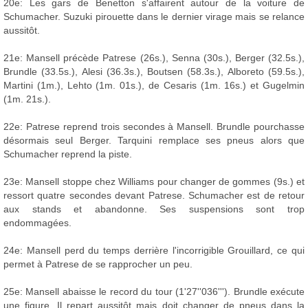
20e: Les gars de Benetton s'affairent autour de la voiture de
Schumacher. Suzuki pirouette dans le dernier virage mais se relance
aussitôt.
21e: Mansell précède Patrese (26s.), Senna (30s.), Berger (32.5s.),
Brundle (33.5s.), Alesi (36.3s.), Boutsen (58.3s.), Alboreto (59.5s.),
Martini (1m.), Lehto (1m. 01s.), de Cesaris (1m. 16s.) et Gugelmin
(1m. 21s.).
22e: Patrese reprend trois secondes à Mansell. Brundle pourchasse
désormais seul Berger. Tarquini remplace ses pneus alors que
Schumacher reprend la piste.
23e: Mansell stoppe chez Williams pour changer de gommes (9s.) et
ressort quatre secondes devant Patrese. Schumacher est de retour
aux stands et abandonne. Ses suspensions sont trop
endommagées.
24e: Mansell perd du temps derrière l'incorrigible Grouillard, ce qui
permet à Patrese de se rapprocher un peu.
25e: Mansell abaisse le record du tour (1'27''036'''). Brundle exécute
une figure. Il repart aussitôt mais doit changer de pneus dans la