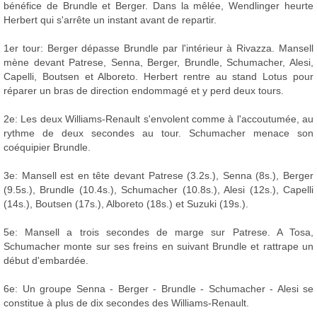
bénéfice de Brundle et Berger. Dans la mêlée, Wendlinger heurte
Herbert qui s'arrête un instant avant de repartir.
1er tour: Berger dépasse Brundle par l'intérieur à Rivazza. Mansell
mène devant Patrese, Senna, Berger, Brundle, Schumacher, Alesi,
Capelli, Boutsen et Alboreto. Herbert rentre au stand Lotus pour
réparer un bras de direction endommagé et y perd deux tours.
2e: Les deux Williams-Renault s'envolent comme à l'accoutumée, au
rythme de deux secondes au tour. Schumacher menace son
coéquipier Brundle.
3e: Mansell est en tête devant Patrese (3.2s.), Senna (8s.), Berger
(9.5s.), Brundle (10.4s.), Schumacher (10.8s.), Alesi (12s.), Capelli
(14s.), Boutsen (17s.), Alboreto (18s.) et Suzuki (19s.).
5e: Mansell a trois secondes de marge sur Patrese. A Tosa,
Schumacher monte sur ses freins en suivant Brundle et rattrape un
début d'embardée.
6e: Un groupe Senna - Berger - Brundle - Schumacher - Alesi se
constitue à plus de dix secondes des Williams-Renault.