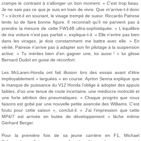
crampe le contraint à s'allonger un bon moment. « C'est trop beau.
Je ne sais pas ce que je suis en train de vivre. Que m'arrive-t-il donc
? » s'écrit-il en souriant, le visage trempé de sueur. Riccardo Patrese
tente lui de faire bonne figure. Il reconnaît qu'il ne parvient pas à
prendre la mesure de cette FW14B ultra-sophistiquée. « L'équilibre
de ma voiture n'est pas parfait », explique-t-il. « Elle n'entre pas bien
dans les virages, je dois constamment me battre avec elle. » En
vérité, Patrese n'arrive pas à adapter son fin pilotage à la suspension
active. « Tu mérites bien d'en gagner une, toi aussi ! » lui glisse
Bernard Dudot en guise de réconfort.
Les McLaren-Honda ont fait illusion lors des essais avant d'être
impitoyablement « larguées » en course. Ayrton Senna explique que
le manque de puissance du V12 Honda l'oblige à adopter des appuis
faibles, d'où une tenue de route incertaine, une médiocre motricité et
une forte attrition des pneumatiques. « Chaque progrès que nous
faisons est gobé par une nouvelle petite avancée des Williams. C'est
foutu pour cette saison », conclut-il. « J'ai l'impression que cette
MP4/7 est arrivée en butée de développement » lâche même
Gerhard Berger.
Pour la première fois de sa jeune carrière en F1, Michael