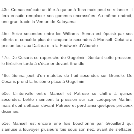
43e: Comas exécute un tête-à-queue à Tosa mais peut se relancer. Il
fera ensuite remplacer ses gommes encrassées. Au même endroit,
une grue tracte la Venturi de Katayama.
45e: Seize secondes entre les Williams. Senna est épuisé par ses
efforts et concède plus de cinquante secondes à Mansell. Celui-ci a
pris un tour aux Dallara et à la Footwork d'Alboreto.
47e: De Cesaris se rapproche de Gugelmin. Sentant cette pression,
le Brésilien tarde à s'écarter devant Brundle.
48e: Senna jouit d'un matelas de huit secondes sur Brundle. De
Cesaris prend la huitième place à Gugelmin.
50e: L'intervalle entre Mansell et Patrese se chiffre à quinze
secondes. Lehto maintient la pression sur son coéquipier Martini,
mais il doit s'effacer devant Patrese et perd ainsi quelques précieux
dixièmes.
51e: Mansell est encore une fois bouchonné par Grouillard qui
s'amuse à louvoyer plusieurs fois sous son nez, avant de s'effacer.