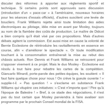
discuter des réformes à apporter aux règlements sportif et
technique. Si certains points sont approuvés sans discussion
(introduction d'un « pace-car » à l'américaine, nouveaux horaires
pour les séances d'essais officiels), d'autres suscitent une levée de
boucliers. Frank Williams rejette ainsi toute limitation des aides
électroniques au pilotage, idée mise en avant par Mosley, toujours
au nom de la flambée des coûts de production. Le maître de Didcot
a bien compris qu'il était visé par ces propositions. Mais d'autres
débats agitent la commission. Est aussi mise en cause la volonté de
Bernie Ecclestone de réintroduire les ravitaillements en essence en
course, afin « d'améliorer le spectacle ». Or toute modification
touchant à la consommation entraînerait la mise au rebut des
châssis actuels. Ron Dennis et Frank Williams se retrouvent pour
s'opposer vivement à ce projet. Mais le duo Mosley - Ecclestone est
résolu à tout faire pour rebattre les cartes de la compétition.
Giancarlo Minardi, porte-parole des petites équipes, les soutient: « Il
faut faire quelque chose pour nous ! On crève la gueule ouverte ! »
supplie-t-il. « Pas question ! » s'exclame en substance Frank
Williams qui vitupère ces initiatives: « C'est n'importe quoi ! Pire qu'à
l'époque de Balestre ! » Bref, à ce stade des négociations, il n'est
pas du tout certain que Mosley parviendra à faire avaliser son
programme par le prochain Conseil mondial de la FISA.