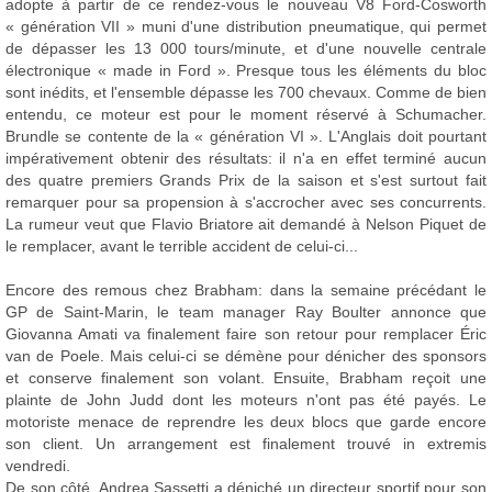
adopte à partir de ce rendez-vous le nouveau V8 Ford-Cosworth
« génération VII » muni d'une distribution pneumatique, qui permet
de dépasser les 13 000 tours/minute, et d'une nouvelle centrale
électronique « made in Ford ». Presque tous les éléments du bloc
sont inédits, et l'ensemble dépasse les 700 chevaux. Comme de bien
entendu, ce moteur est pour le moment réservé à Schumacher.
Brundle se contente de la « génération VI ». L'Anglais doit pourtant
impérativement obtenir des résultats: il n'a en effet terminé aucun
des quatre premiers Grands Prix de la saison et s'est surtout fait
remarquer pour sa propension à s'accrocher avec ses concurrents.
La rumeur veut que Flavio Briatore ait demandé à Nelson Piquet de
le remplacer, avant le terrible accident de celui-ci...
Encore des remous chez Brabham: dans la semaine précédant le
GP de Saint-Marin, le team manager Ray Boulter annonce que
Giovanna Amati va finalement faire son retour pour remplacer Éric
van de Poele. Mais celui-ci se démène pour dénicher des sponsors
et conserve finalement son volant. Ensuite, Brabham reçoit une
plainte de John Judd dont les moteurs n'ont pas été payés. Le
motoriste menace de reprendre les deux blocs que garde encore
son client. Un arrangement est finalement trouvé in extremis
vendredi.
De son côté, Andrea Sassetti a déniché un directeur sportif pour son