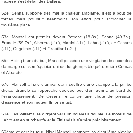
Patrese s'est défait des Dallara.
52e: Senna supporte très mal la chaleur ambiante. Il est à bout de
forces mais poursuit néanmoins son effort pour accrocher la
troisième place.
53e: Mansell est premier devant Patrese (18.8s.), Senna (49.7s.),
Brundle (59.7s.), Alboreto (-1t.), Martini (-1t.), Lehto (-1t.), de Cesaris
(-1t.), Gugelmin (-1t.) et Grouillard (-2t.).
55e: A cinq tours du but, Mansell possède une vingtaine de secondes
de marge sur son équipier qui est longtemps bloqué derrière Comas
et Alboreto.
57e: Mansell a hâte d'arriver car il souffre d'une crampe à la jambe
droite. Brundle se rapproche quelque peu d'un Senna au bord de
l'évanouissement. De Cesaris rencontre une chute de pression
d'essence et son moteur Ilmor se tait.
59e: Les Williams se dirigent vers un nouveau doublé. Le moteur de
Lehto est en surchauffe et le Finlandais s'arrête précipitamment.
60ème et dernier tour: Nigel Mansell remporte sa cinquième victoire