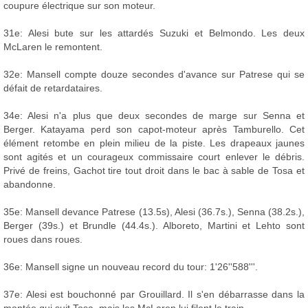
coupure électrique sur son moteur.
31e: Alesi bute sur les attardés Suzuki et Belmondo. Les deux
McLaren le remontent.
32e: Mansell compte douze secondes d'avance sur Patrese qui se
défait de retardataires.
34e: Alesi n'a plus que deux secondes de marge sur Senna et
Berger. Katayama perd son capot-moteur après Tamburello. Cet
élément retombe en plein milieu de la piste. Les drapeaux jaunes
sont agités et un courageux commissaire court enlever le débris.
Privé de freins, Gachot tire tout droit dans le bac à sable de Tosa et
abandonne.
35e: Mansell devance Patrese (13.5s), Alesi (36.7s.), Senna (38.2s.),
Berger (39s.) et Brundle (44.4s.). Alboreto, Martini et Lehto sont
roues dans roues.
36e: Mansell signe un nouveau record du tour: 1'26''588'''.
37e: Alesi est bouchonné par Grouillard. Il s'en débarrasse dans la