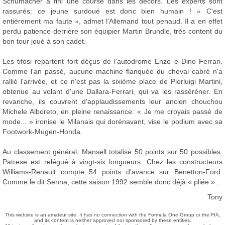
Schumacher a fini une course dans les décors. Les experts sont
rassurés: ce jeune surdoué est donc bien humain ! « C'est
entièrement ma faute », admet l'Allemand tout penaud. Il a en effet
perdu patience derrière son équipier Martin Brundle, très content du
bon tour joué à son cadet.
Les tifosi repartent fort déçus de l'autodrome Enzo e Dino Ferrari.
Comme l'an passé, aucune machine flanquée du cheval cabré n'a
rallié l'arrivée, et ce n'est pas la sixième place de Pierluigi Martini,
obtenue au volant d'une Dallara-Ferrari, qui va les rasséréner. En
revanche, ils couvrent d'applaudissements leur ancien chouchou
Michele Alboreto, en pleine renaissance. « Je me croyais passé de
mode... » ironise le Milanais qui dorénavant, vise le podium avec sa
Footwork-Mugen-Honda.
Au classement général, Mansell totalise 50 points sur 50 possibles.
Patrese est relégué à vingt-six longueurs. Chez les constructeurs
Williams-Renault compte 54 points d'avance sur Benetton-Ford.
Comme le dit Senna, cette saison 1992 semble donc déjà « pliée »...
Tony
This website is an amateur site. It has no connection with the Formula One Group or the FIA,
and its content is neither approved nor sponsored by these entities.