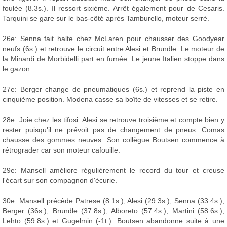
foulée (8.3s.). Il ressort sixième. Arrêt également pour de Cesaris.
Tarquini se gare sur le bas-côté après Tamburello, moteur serré.
26e: Senna fait halte chez McLaren pour chausser des Goodyear
neufs (6s.) et retrouve le circuit entre Alesi et Brundle. Le moteur de
la Minardi de Morbidelli part en fumée. Le jeune Italien stoppe dans
le gazon.
27e: Berger change de pneumatiques (6s.) et reprend la piste en
cinquième position. Modena casse sa boîte de vitesses et se retire.
28e: Joie chez les tifosi: Alesi se retrouve troisième et compte bien y
rester puisqu'il ne prévoit pas de changement de pneus. Comas
chausse des gommes neuves. Son collègue Boutsen commence à
rétrograder car son moteur cafouille.
29e: Mansell améliore régulièrement le record du tour et creuse
l'écart sur son compagnon d'écurie.
30e: Mansell précède Patrese (8.1s.), Alesi (29.3s.), Senna (33.4s.),
Berger (36s.), Brundle (37.8s.), Alboreto (57.4s.), Martini (58.6s.),
Lehto (59.8s.) et Gugelmin (-1t.). Boutsen abandonne suite à une