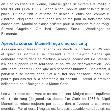
en cinq courses. Deuxième, Patrese glane in extremis le meilleur
tour du jour (1'26''100'''). Senna a tenu bon et obtient la troisième
place. Brundle finit quatrième et débloque enfin son compteur.
Alboreto, cinquième, entre dans les points pour la troisième fois
consécutive. Martini se classe sixième pour la seconde fois de rang.
Suivent Gugelmin, Grouillard, Comas, Suzuki, Wendlinger et
Belmondo.
Après la course: Mansell reçu cinq sur cinq
Alors que les voitures ont regagné les stands, le docteur Sid Watkins
et quelques infirmiers se pressent autour d'Ayrton Senna qui
demeure prostré dans sa machine, à moitié inconscient. Le Brésilien
n'a pas supporté cette fournaise et souffre de déshydratation. Son
ami Josef Leberer lui applique des serviettes humides. Finalement, il
parvient à se mettre debout et à quitter son habitacle, mais il ne
pourra pas assister à la cérémonie du podium. Il prend le premier
hélicoptère pour Bologne puis Monte-Carlo.
Les week-ends se suivent et se ressemblent. Malgré cette cinquième
victoire de rang (du jamais vu depuis Jim Clark en 1965 !), Nigel
Mansell se refuse toujours, par superstition, à évoquer la couronne
mondiale. Par ailleurs, l'Anglais est lui aussi passablement épuisé: sa