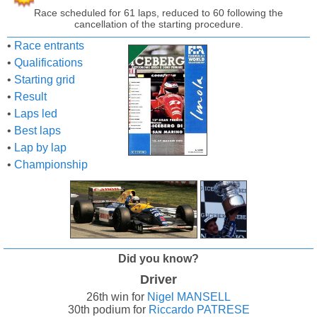
Race scheduled for 61 laps, reduced to 60 following the
cancellation of the starting procedure.
•
Race entrants
•
Qualifications
•
Starting grid
•
Result
•
Laps led
•
Best laps
•
Lap by lap
•
Championship
Did you know?
Driver
26th win for
Nigel MANSELL
30th podium for
Riccardo PATRESE