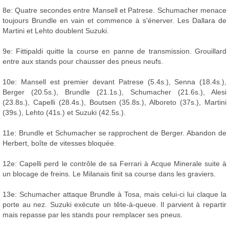
8e: Quatre secondes entre Mansell et Patrese. Schumacher menace
toujours Brundle en vain et commence à s'énerver. Les Dallara de
Martini et Lehto doublent Suzuki.
9e: Fittipaldi quitte la course en panne de transmission. Grouillard
entre aux stands pour chausser des pneus neufs.
10e: Mansell est premier devant Patrese (5.4s.), Senna (18.4s.),
Berger (20.5s.), Brundle (21.1s.), Schumacher (21.6s.), Alesi
(23.8s.), Capelli (28.4s.), Boutsen (35.8s.), Alboreto (37s.), Martini
(39s.), Lehto (41s.) et Suzuki (42.5s.).
11e: Brundle et Schumacher se rapprochent de Berger. Abandon de
Herbert, boîte de vitesses bloquée.
12e: Capelli perd le contrôle de sa Ferrari à Acque Minerale suite à
un blocage de freins. Le Milanais finit sa course dans les graviers.
13e: Schumacher attaque Brundle à Tosa, mais celui-ci lui claque la
porte au nez. Suzuki exécute un tête-à-queue. Il parvient à repartir
mais repasse par les stands pour remplacer ses pneus.