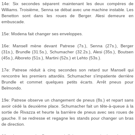
14e: Six secondes séparent maintenant les deux compères de
Williams. Troisième, Senna se débat avec une machine instable. Les
Benetton sont dans les roues de Berger. Alesi demeure en
embuscade.
15e: Modena fait changer ses enveloppes.
16e: Mansell mène devant Patrese (7s.), Senna (27s.), Berger
(31s.), Brundle (31.5s.), Schumacher (32.2s.), Alesi (35s.), Boutsen
(45s.), Alboreto (51s.), Martini (52s.) et Lehto (53s.).
17e: Patrese réduit à cinq secondes son retard sur Mansell qui
rencontre les premiers attardés. Schumacher s'impatiente derrière
Brundle et commet quelques petits écarts. Arrêt pneus pour
Belmondo.
19e: Patrese observe un changement de pneus (8s.) et repart sans
avoir cédé la deuxième place. Schumacher fait un tête-à-queue à la
sortie de Rivazza et heurte la barrière de pneus avec ses roues de
gauche. Il se redresse et regagne les stands pour changer un bras
de direction.