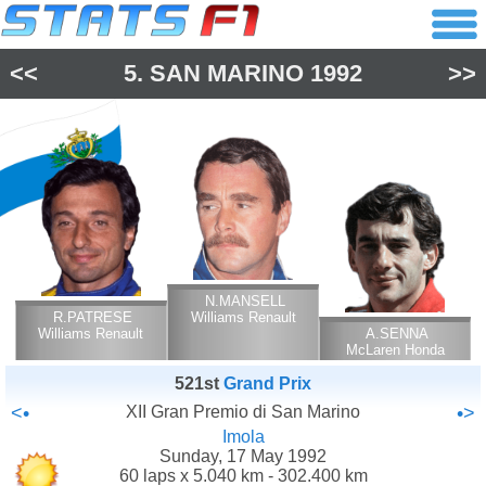
<<
5.
SAN MARINO
1992
>>
N.MANSELL
R.PATRESE
Williams Renault
Williams Renault
A.SENNA
McLaren Honda
521st
Grand Prix
<•
XII Gran Premio di San Marino
•>
Imola
Sunday, 17 May 1992
60 laps x 5.040 km - 302.400 km