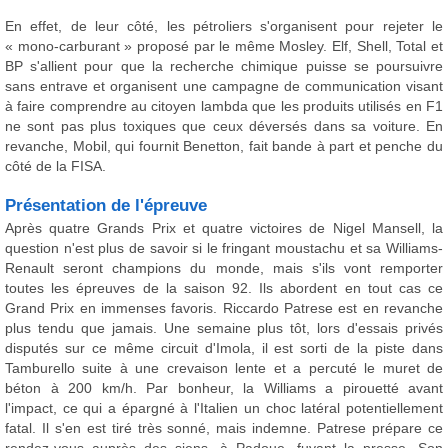
En effet, de leur côté, les pétroliers s'organisent pour rejeter le
« mono-carburant » proposé par le même Mosley. Elf, Shell, Total et
BP s'allient pour que la recherche chimique puisse se poursuivre
sans entrave et organisent une campagne de communication visant
à faire comprendre au citoyen lambda que les produits utilisés en F1
ne sont pas plus toxiques que ceux déversés dans sa voiture. En
revanche, Mobil, qui fournit Benetton, fait bande à part et penche du
côté de la FISA.
Présentation de l'épreuve
Après quatre Grands Prix et quatre victoires de Nigel Mansell, la
question n'est plus de savoir si le fringant moustachu et sa Williams-
Renault seront champions du monde, mais s'ils vont remporter
toutes les épreuves de la saison 92. Ils abordent en tout cas ce
Grand Prix en immenses favoris. Riccardo Patrese est en revanche
plus tendu que jamais. Une semaine plus tôt, lors d'essais privés
disputés sur ce même circuit d'Imola, il est sorti de la piste dans
Tamburello suite à une crevaison lente et a percuté le muret de
béton à 200 km/h. Par bonheur, la Williams a pirouetté avant
l'impact, ce qui a épargné à l'Italien un choc latéral potentiellement
fatal. Il s'en est tiré très sonné, mais indemne. Patrese prépare ce