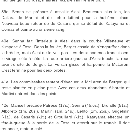
montée qui suit Tosa, mais les McLaren lui filent le train.
39e: Senna se prépare à assaillir Alesi. Beaucoup plus loin, les
Dallara de Martini et de Lehto luttent pour la huitième place.
Nouveau beau retour de de Cesaris qui se défait de Katayama et
Comas et pointe au onzième rang.
40e: Senna fait l'intérieur à Alesi dans la courbe Villeneuve et
s'impose à Tosa. Dans la foulée, Berger essaie de s'engouffrer dans
la brèche, mais Alesi ne le voit pas. Les deux hommes franchissent
le virage côte à côte. La roue arrière-gauche d'Alesi touche la roue
avant-droite de Berger. La Ferrari glisse et harponne la McLaren.
C'est terminé pour les deux pilotes.
41e: Les commissaires tentent d'évacuer la McLaren de Berger, qui
reste plantée en pleine piste. Avec ces deux abandons, Alboreto et
Martini entrent dans les points.
42e: Mansell précède Patrese (17s.), Senna (45.6s.), Brundle (51s.),
Alboreto (1m. 20s.), Martini (1m. 24s.), Lehto (1m. 25s.), Gugelmin
(-1t.), de Cesaris (-1t.) et Grouillard (-1t.). Katayama effectue un
tête-à-queue à la sortie de la Tosa et atterrit sur le trottoir. Il doit
renoncer, moteur calé.