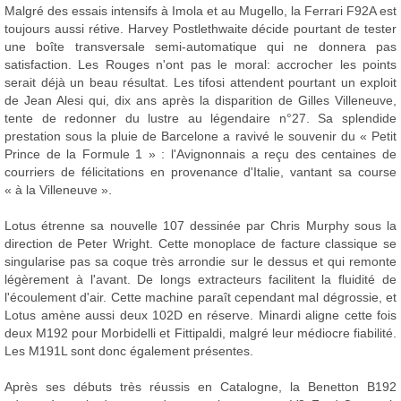
Malgré des essais intensifs à Imola et au Mugello, la Ferrari F92A est
toujours aussi rétive. Harvey Postlethwaite décide pourtant de tester
une boîte transversale semi-automatique qui ne donnera pas
satisfaction. Les Rouges n'ont pas le moral: accrocher les points
serait déjà un beau résultat. Les tifosi attendent pourtant un exploit
de Jean Alesi qui, dix ans après la disparition de Gilles Villeneuve,
tente de redonner du lustre au légendaire n°27. Sa splendide
prestation sous la pluie de Barcelone a ravivé le souvenir du « Petit
Prince de la Formule 1 » : l'Avignonnais a reçu des centaines de
courriers de félicitations en provenance d'Italie, vantant sa course
« à la Villeneuve ».
Lotus étrenne sa nouvelle 107 dessinée par Chris Murphy sous la
direction de Peter Wright. Cette monoplace de facture classique se
singularise pas sa coque très arrondie sur le dessus et qui remonte
légèrement à l'avant. De longs extracteurs facilitent la fluidité de
l'écoulement d'air. Cette machine paraît cependant mal dégrossie, et
Lotus amène aussi deux 102D en réserve. Minardi aligne cette fois
deux M192 pour Morbidelli et Fittipaldi, malgré leur médiocre fiabilité.
Les M191L sont donc également présentes.
Après ses débuts très réussis en Catalogne, la Benetton B192