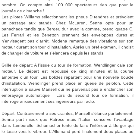
nombre. On compte ainsi 100 000 spectateurs rien que pour la
journée de dimanche !
Les pilotes Williams sélectionnent les pneus D tendres et prévoient
un passage aux stands. Chez McLaren, Senna opte pour un
panachage tandis que Berger, dur avec la gomme, prend quatre C.
Les Ferrari et les Benetton prennent des enveloppes dures et
n'envisagent pas d'arrêt. Modena remarque des vibrations sur son
moteur durant son tour d'installation. Après un bref examen, il choisit
de changer de voiture et s'élancera depuis les stands.
Grille de départ: A l'issue du tour de formation, Wendlinger cale son
moteur. Le départ est repoussé de cinq minutes et la course
amputée d'un tour. Les bolides repartent pour une nouvelle boucle
d'installation. Wendlinger prend place en queue de peloton. Cette
interruption a sauvé Mansell qui ne parvenait pas à enclencher son
embrayage automatique ! Lors du second tour de formation, il
interroge anxieusement ses ingénieurs par radio.
Départ: Contrairement à ses craintes, Mansell s'élance parfaitement.
Senna part mieux que Patrese mais l'Italien conserve l'avantage
dans Tamburello. Schumacher tente de faire l'intérieur à Berger qui
le tasse vers le vibreur. L'Allemand perd finalement deux places au