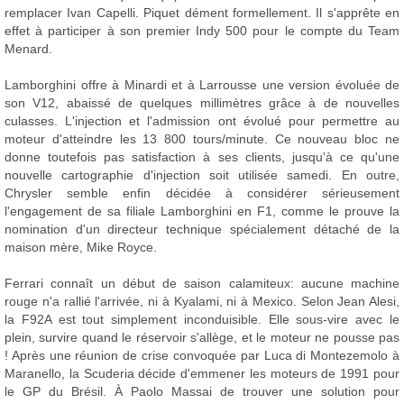
remplacer Ivan Capelli. Piquet dément formellement. Il s'apprête en
effet à participer à son premier Indy 500 pour le compte du Team
Menard.
Lamborghini offre à Minardi et à Larrousse une version évoluée de
son V12, abaissé de quelques millimètres grâce à de nouvelles
culasses. L'injection et l'admission ont évolué pour permettre au
moteur d'atteindre les 13 800 tours/minute. Ce nouveau bloc ne
donne toutefois pas satisfaction à ses clients, jusqu'à ce qu'une
nouvelle cartographie d'injection soit utilisée samedi. En outre,
Chrysler semble enfin décidée à considérer sérieusement
l'engagement de sa filiale Lamborghini en F1, comme le prouve la
nomination d'un directeur technique spécialement détaché de la
maison mère, Mike Royce.
Ferrari connaît un début de saison calamiteux: aucune machine
rouge n'a rallié l'arrivée, ni à Kyalami, ni à Mexico. Selon Jean Alesi,
la F92A est tout simplement inconduisible. Elle sous-vire avec le
plein, survire quand le réservoir s'allège, et le moteur ne pousse pas
! Après une réunion de crise convoquée par Luca di Montezemolo à
Maranello, la Scuderia décide d'emmener les moteurs de 1991 pour
le GP du Brésil. À Paolo Massai de trouver une solution pour