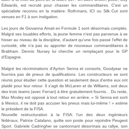
Edwards, est recruté pour chasser les commanditaires. C'est un
spécialiste reconnu en la matière: Rothmans, ICI ou Silk Cut sont
venues en F1 à son instigation.
Les jours de Giovanna Amati en Formule 1 sont désormais comptés.
Malgré ses louables efforts, la jeune femme n'est pas parvenue à se
hisser au niveau de la discipline, d'autant qu'une fois passé l'effet de
curiosité, elle n'a pas su apporter de nouveaux commanditaires à
Brabham. Dennis Nursey lui cherche un remplaçant pour le GP
d'Espagne.
Malgré les récriminations d'Ayrton Senna et consorts, Goodyear ne
fournira pas de pneus de qualifications. Les constructeurs se sont
réunis pour étudier cette question et seulement deux d'entre eux ont
plaidé pour leur retour. Il s'agit de McLaren et de Williams, soit deux
des trois teams (avec Ferrari) à être gratuitement fournis... Du reste,
Max Mosley est opposé à tout retour en arrière. « Si Senna est sorti
à Mexico, il ne doit pas accuser les pneus mais lui-même ! » estime
le président de la FISA.
Nouvelle restructuration à la FISA: l'un des deux ingénieurs
fédéraux, Patrice Catalano, quitte son poste pour rejoindre Peugeot
Sport. Gabriele Cadringher se cantonnant désormais au rallye, son