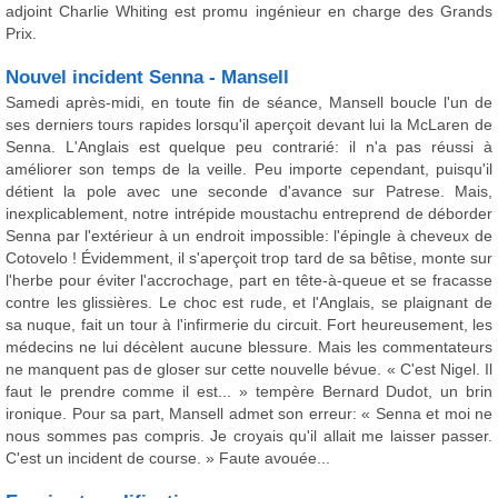
adjoint Charlie Whiting est promu ingénieur en charge des Grands
Prix.
Nouvel incident Senna - Mansell
Samedi après-midi, en toute fin de séance, Mansell boucle l'un de
ses derniers tours rapides lorsqu'il aperçoit devant lui la McLaren de
Senna. L'Anglais est quelque peu contrarié: il n'a pas réussi à
améliorer son temps de la veille. Peu importe cependant, puisqu'il
détient la pole avec une seconde d'avance sur Patrese. Mais,
inexplicablement, notre intrépide moustachu entreprend de déborder
Senna par l'extérieur à un endroit impossible: l'épingle à cheveux de
Cotovelo ! Évidemment, il s'aperçoit trop tard de sa bêtise, monte sur
l'herbe pour éviter l'accrochage, part en tête-à-queue et se fracasse
contre les glissières. Le choc est rude, et l'Anglais, se plaignant de
sa nuque, fait un tour à l'infirmerie du circuit. Fort heureusement, les
médecins ne lui décèlent aucune blessure. Mais les commentateurs
ne manquent pas de gloser sur cette nouvelle bévue. « C'est Nigel. Il
faut le prendre comme il est... » tempère Bernard Dudot, un brin
ironique. Pour sa part, Mansell admet son erreur: « Senna et moi ne
nous sommes pas compris. Je croyais qu'il allait me laisser passer.
C'est un incident de course. » Faute avouée...