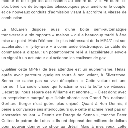
moteur et de loger les accessoires au centre du V. » En outre, ce
bloc bénéficie de trompettes télescopiques pour améliorer le couple,
et de nouveaux conduits d'admission visant à accroître la vitesse de
combustion.
La McLaren dispose aussi d'une boîte semi-automatique
transversale à six rapports « maison » qui a beaucoup tardé à être
mise au point. Mais l'élément le plus intéressant de la MP4/7 est son
accélérateur « fly-by-wire » à commande électronique. Le câble de
commande a disparu: un potentiomètre relié à l'accélérateur envoie
un signal à un actuateur qui actionne les coulisses de gaz.
Qualifier cette MP4/7 de très attendue est un euphémisme. Hélas,
après avoir parcouru quelques tours à son volant, à Silverstone,
Senna ne cache pas sa vive déception: « Cette voiture est une
horreur ! La seule chose qui fonctionne est la boîte de vitesses.
L'écart qui nous sépare des Williams est énorme... » C'est donc avec
un scepticisme marqué que l'Idole aborde son Grand Prix national.
Gerhard Berger n'est guère plus enjoué. Quant à Ron Dennis, il
peine à convaincre ses interlocuteurs que cette machine n'est pas un
laboratoire roulant. « Dennis est l'otage de Senna », tranche Peter
Collins, le patron de Lotus. « Ils ont dépensé des millions de dollars
pour pouvoir donner ce show au Brésil. Mais à mes yeux, cette