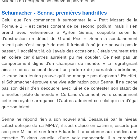
Milanais en désignant ses cheveux poivre et sel.
Schumacher - Senna: premières bandrilles
Celui que l'on commence à surnommer le « Petit Mozart de la
Formule 1 » est certes content de ce second podium, mais il s'en
prend avec véhémence à Ayrton Senna, coupable selon lui
d'obstruction en début de Grand Prix: « Senna a soudainement
ralenti puis s'est moqué de moi. Il freinait là où je ne pouvais pas le
passer, il accélérait là où j'avais des occasions. J'étais vraiment très
en colère car d'autres auraient pu me doubler. Ce n'est pas un
comportement digne d'un champion du monde. » En égratignant
ainsi le héros national devant un parterre de journalistes brésiliens,
le jeune loup teuton prouve qu'il ne manque pas d'aplomb ! En effet,
si Schumacher éprouve une vive admiration pour Senna, il ne cache
pas son désir d'en découdre avec lui et de contester son statut de
« meilleur pilote du monde ». Certains s'étonnent, voire condamnent
cette incroyable arrogance. D'autres admirent ce culot qui n'a d'égal
que son talent.
Senna ne répond rien à son nouvel ami. Désabusé par le niveau
catastrophique de sa MP4/7, il s'est éclipsé en catimini, escorté par
son père Milton et son frère Eduardo. Il abandonne aux médias une
cassette (!) dans laquelle, d'une voix monocorde, il a enregistré