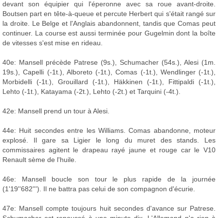
devant son équipier qui l'éperonne avec sa roue avant-droite.
Boutsen part en tête-à-queue et percute Herbert qui s'était rangé sur
la droite. Le Belge et l'Anglais abandonnent, tandis que Comas peut
continuer. La course est aussi terminée pour Gugelmin dont la boîte
de vitesses s'est mise en rideau.
40e: Mansell précède Patrese (9s.), Schumacher (54s.), Alesi (1m.
19s.), Capelli (-1t.), Alboreto (-1t.), Comas (-1t.), Wendlinger (-1t.),
Morbidelli (-1t.), Grouillard (-1t.), Häkkinen (-1t.), Fittipaldi (-1t.),
Lehto (-1t.), Katayama (-2t.), Lehto (-2t.) et Tarquini (-4t.).
42e: Mansell prend un tour à Alesi.
44e: Huit secondes entre les Williams. Comas abandonne, moteur
explosé. Il gare sa Ligier le long du muret des stands. Les
commissaires agitent le drapeau rayé jaune et rouge car le V10
Renault sème de l'huile.
46e: Mansell boucle son tour le plus rapide de la journée
(1'19''682'''). Il ne battra pas celui de son compagnon d'écurie.
47e: Mansell compte toujours huit secondes d'avance sur Patrese.