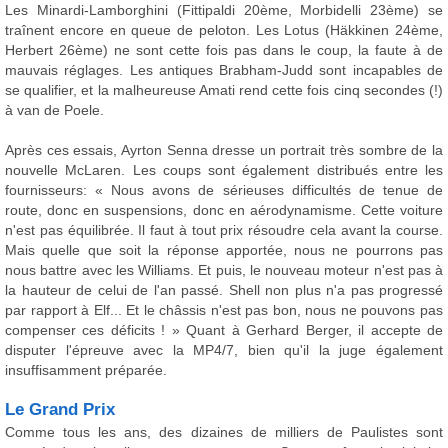
Les Minardi-Lamborghini (Fittipaldi 20ème, Morbidelli 23ème) se
traînent encore en queue de peloton. Les Lotus (Häkkinen 24ème,
Herbert 26ème) ne sont cette fois pas dans le coup, la faute à de
mauvais réglages. Les antiques Brabham-Judd sont incapables de
se qualifier, et la malheureuse Amati rend cette fois cinq secondes (!)
à van de Poele.
Après ces essais, Ayrton Senna dresse un portrait très sombre de la
nouvelle McLaren. Les coups sont également distribués entre les
fournisseurs: « Nous avons de sérieuses difficultés de tenue de
route, donc en suspensions, donc en aérodynamisme. Cette voiture
n'est pas équilibrée. Il faut à tout prix résoudre cela avant la course.
Mais quelle que soit la réponse apportée, nous ne pourrons pas
nous battre avec les Williams. Et puis, le nouveau moteur n'est pas à
la hauteur de celui de l'an passé. Shell non plus n'a pas progressé
par rapport à Elf... Et le châssis n'est pas bon, nous ne pouvons pas
compenser ces déficits ! » Quant à Gerhard Berger, il accepte de
disputer l'épreuve avec la MP4/7, bien qu'il la juge également
insuffisamment préparée.
Le Grand Prix
Comme tous les ans, des dizaines de milliers de Paulistes sont