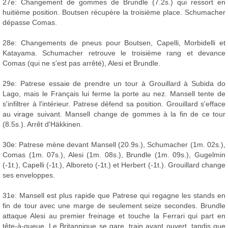
27e: Changement de gommes de Brundle (7.2s.) qui ressort en
huitième position. Boutsen récupère la troisième place. Schumacher
dépasse Comas.
28e: Changements de pneus pour Boutsen, Capelli, Morbidelli et
Katayama. Schumacher retrouve le troisième rang et devance
Comas (qui ne s'est pas arrêté), Alesi et Brundle.
29e: Patrese essaie de prendre un tour à Grouillard à Subida do
Lago, mais le Français lui ferme la porte au nez. Mansell tente de
s'infiltrer à l'intérieur. Patrese défend sa position. Grouillard s'efface
au virage suivant. Mansell change de gommes à la fin de ce tour
(8.5s.). Arrêt d'Häkkinen.
30e: Patrese mène devant Mansell (20.9s.), Schumacher (1m. 02s.),
Comas (1m. 07s.), Alesi (1m. 08s.), Brundle (1m. 09s.), Gugelmin
(-1t.), Capelli (-1t.), Alboreto (-1t.) et Herbert (-1t.). Grouillard change
ses enveloppes.
31e: Mansell est plus rapide que Patrese qui regagne les stands en
fin de tour avec une marge de seulement seize secondes. Brundle
attaque Alesi au premier freinage et touche la Ferrari qui part en
tête-à-queue. Le Britannique se gare, train avant ouvert, tandis que