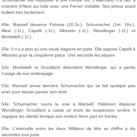
Schumacher est repoussé à une minute dix. L'Allemand n'a rien à
craindre d'Alesi qui lutte avec une Ferrari instable. Ses pneus avant
bullent très facilement.
49e: Mansell devance Patrese (10.2s.), Schumacher (1m. 16s.),
Alesi (-1t.), Capelli (-1t.), Alboreto (-1t.), Wendlinger (-1t.) et
Morbidelli (-1t.).
50e: Il n'y a plus qu'une seule bagarre en piste. Elle oppose Capelli à
Alboreto pour la cinquième place. Une seconde les sépare.
52e: Morbidelli et Grouillard débordent Wendlinger qui a perdu
l'usage de son embrayage.
53e: Mansell arrive derrière Schumacher qui se fait quelque peu
prier pour laisser passer son aîné.
54e: Schumacher ouvre la voie à Mansell. Häkkinen dépasse
Wendlinger. Grouillard a cassé un tirant de suspension arrière. Il
regagne les stands lorsque son moteur Ilmor part en fumée.
55e: L'intervalle entre les deux Williams de tête se chiffre à dix
secondes tout juste.