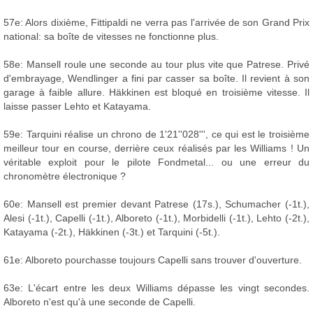
57e: Alors dixième, Fittipaldi ne verra pas l'arrivée de son Grand Prix
national: sa boîte de vitesses ne fonctionne plus.
58e: Mansell roule une seconde au tour plus vite que Patrese. Privé
d'embrayage, Wendlinger a fini par casser sa boîte. Il revient à son
garage à faible allure. Häkkinen est bloqué en troisième vitesse. Il
laisse passer Lehto et Katayama.
59e: Tarquini réalise un chrono de 1'21''028''', ce qui est le troisième
meilleur tour en course, derrière ceux réalisés par les Williams ! Un
véritable exploit pour le pilote Fondmetal... ou une erreur du
chronomètre électronique ?
60e: Mansell est premier devant Patrese (17s.), Schumacher (-1t.),
Alesi (-1t.), Capelli (-1t.), Alboreto (-1t.), Morbidelli (-1t.), Lehto (-2t.),
Katayama (-2t.), Häkkinen (-3t.) et Tarquini (-5t.).
61e: Alboreto pourchasse toujours Capelli sans trouver d'ouverture.
63e: L'écart entre les deux Williams dépasse les vingt secondes.
Alboreto n'est qu'à une seconde de Capelli.