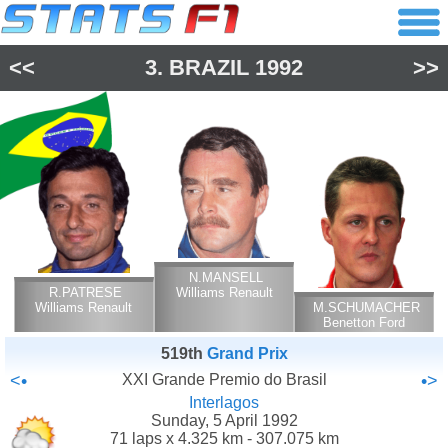
<<
3.
BRAZIL
1992
>>
N.MANSELL
R.PATRESE
Williams Renault
Williams Renault
M.SCHUMACHER
Benetton Ford
Cosworth
519th
Grand Prix
<•
XXI Grande Premio do Brasil
•>
Interlagos
Sunday, 5 April 1992
71 laps x 4.325 km - 307.075 km