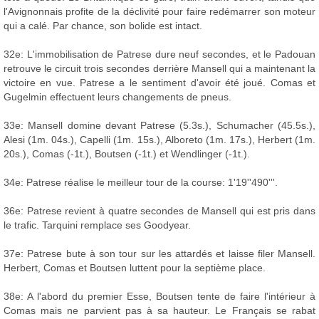
l'Avignonnais profite de la déclivité pour faire redémarrer son moteur
qui a calé. Par chance, son bolide est intact.
32e: L'immobilisation de Patrese dure neuf secondes, et le Padouan
retrouve le circuit trois secondes derrière Mansell qui a maintenant la
victoire en vue. Patrese a le sentiment d'avoir été joué. Comas et
Gugelmin effectuent leurs changements de pneus.
33e: Mansell domine devant Patrese (5.3s.), Schumacher (45.5s.),
Alesi (1m. 04s.), Capelli (1m. 15s.), Alboreto (1m. 17s.), Herbert (1m.
20s.), Comas (-1t.), Boutsen (-1t.) et Wendlinger (-1t.).
34e: Patrese réalise le meilleur tour de la course: 1'19''490'''.
36e: Patrese revient à quatre secondes de Mansell qui est pris dans
le trafic. Tarquini remplace ses Goodyear.
37e: Patrese bute à son tour sur les attardés et laisse filer Mansell.
Herbert, Comas et Boutsen luttent pour la septième place.
38e: A l'abord du premier Esse, Boutsen tente de faire l'intérieur à
Comas mais ne parvient pas à sa hauteur. Le Français se rabat