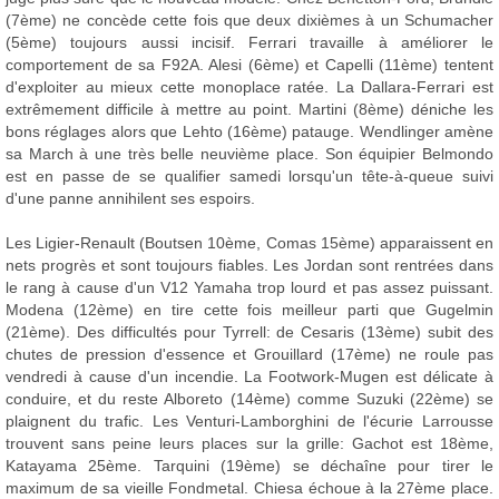
(7ème) ne concède cette fois que deux dixièmes à un Schumacher
(5ème) toujours aussi incisif. Ferrari travaille à améliorer le
comportement de sa F92A. Alesi (6ème) et Capelli (11ème) tentent
d'exploiter au mieux cette monoplace ratée. La Dallara-Ferrari est
extrêmement difficile à mettre au point. Martini (8ème) déniche les
bons réglages alors que Lehto (16ème) patauge. Wendlinger amène
sa March à une très belle neuvième place. Son équipier Belmondo
est en passe de se qualifier samedi lorsqu'un tête-à-queue suivi
d'une panne annihilent ses espoirs.
Les Ligier-Renault (Boutsen 10ème, Comas 15ème) apparaissent en
nets progrès et sont toujours fiables. Les Jordan sont rentrées dans
le rang à cause d'un V12 Yamaha trop lourd et pas assez puissant.
Modena (12ème) en tire cette fois meilleur parti que Gugelmin
(21ème). Des difficultés pour Tyrrell: de Cesaris (13ème) subit des
chutes de pression d'essence et Grouillard (17ème) ne roule pas
vendredi à cause d'un incendie. La Footwork-Mugen est délicate à
conduire, et du reste Alboreto (14ème) comme Suzuki (22ème) se
plaignent du trafic. Les Venturi-Lamborghini de l'écurie Larrousse
trouvent sans peine leurs places sur la grille: Gachot est 18ème,
Katayama 25ème. Tarquini (19ème) se déchaîne pour tirer le
maximum de sa vieille Fondmetal. Chiesa échoue à la 27ème place.