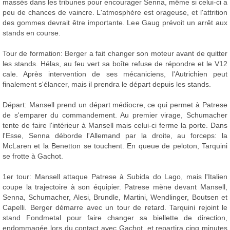
massés dans les tribunes pour encourager Senna, même si celui-ci a
peu de chances de vaincre. L'atmosphère est orageuse, et l'attrition
des gommes devrait être importante. Lee Gaug prévoit un arrêt aux
stands en course.
Tour de formation: Berger a fait changer son moteur avant de quitter
les stands. Hélas, au feu vert sa boîte refuse de répondre et le V12
cale. Après intervention de ses mécaniciens, l'Autrichien peut
finalement s'élancer, mais il prendra le départ depuis les stands.
Départ: Mansell prend un départ médiocre, ce qui permet à Patrese
de s'emparer du commandement. Au premier virage, Schumacher
tente de faire l'intérieur à Mansell mais celui-ci ferme la porte. Dans
l'Esse, Senna déborde l'Allemand par la droite, au forceps: la
McLaren et la Benetton se touchent. En queue de peloton, Tarquini
se frotte à Gachot.
1er tour: Mansell attaque Patrese à Subida do Lago, mais l'Italien
coupe la trajectoire à son équipier. Patrese mène devant Mansell,
Senna, Schumacher, Alesi, Brundle, Martini, Wendlinger, Boutsen et
Capelli. Berger démarre avec un tour de retard. Tarquini rejoint le
stand Fondmetal pour faire changer sa biellette de direction,
endommagée lors du contact avec Gachot, et repartira cinq minutes