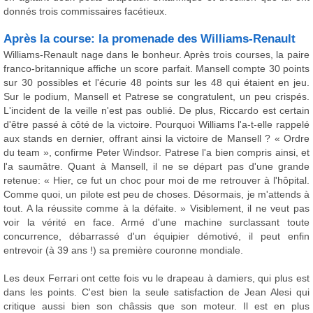
donnés trois commissaires facétieux.
Après la course: la promenade des Williams-Renault
Williams-Renault nage dans le bonheur. Après trois courses, la paire
franco-britannique affiche un score parfait. Mansell compte 30 points
sur 30 possibles et l'écurie 48 points sur les 48 qui étaient en jeu.
Sur le podium, Mansell et Patrese se congratulent, un peu crispés.
L'incident de la veille n'est pas oublié. De plus, Riccardo est certain
d'être passé à côté de la victoire. Pourquoi Williams l'a-t-elle rappelé
aux stands en dernier, offrant ainsi la victoire de Mansell ? « Ordre
du team », confirme Peter Windsor. Patrese l'a bien compris ainsi, et
l'a saumâtre. Quant à Mansell, il ne se départ pas d'une grande
retenue: « Hier, ce fut un choc pour moi de me retrouver à l'hôpital.
Comme quoi, un pilote est peu de choses. Désormais, je m'attends à
tout. A la réussite comme à la défaite. » Visiblement, il ne veut pas
voir la vérité en face. Armé d'une machine surclassant toute
concurrence, débarrassé d'un équipier démotivé, il peut enfin
entrevoir (à 39 ans !) sa première couronne mondiale.
Les deux Ferrari ont cette fois vu le drapeau à damiers, qui plus est
dans les points. C'est bien la seule satisfaction de Jean Alesi qui
critique aussi bien son châssis que son moteur. Il est en plus