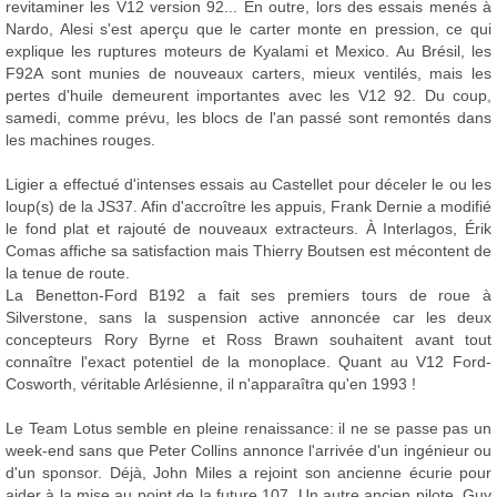
revitaminer les V12 version 92... En outre, lors des essais menés à
Nardo, Alesi s'est aperçu que le carter monte en pression, ce qui
explique les ruptures moteurs de Kyalami et Mexico. Au Brésil, les
F92A sont munies de nouveaux carters, mieux ventilés, mais les
pertes d'huile demeurent importantes avec les V12 92. Du coup,
samedi, comme prévu, les blocs de l'an passé sont remontés dans
les machines rouges.
Ligier a effectué d'intenses essais au Castellet pour déceler le ou les
loup(s) de la JS37. Afin d'accroître les appuis, Frank Dernie a modifié
le fond plat et rajouté de nouveaux extracteurs. À Interlagos, Érik
Comas affiche sa satisfaction mais Thierry Boutsen est mécontent de
la tenue de route.
La Benetton-Ford B192 a fait ses premiers tours de roue à
Silverstone, sans la suspension active annoncée car les deux
concepteurs Rory Byrne et Ross Brawn souhaitent avant tout
connaître l'exact potentiel de la monoplace. Quant au V12 Ford-
Cosworth, véritable Arlésienne, il n'apparaîtra qu'en 1993 !
Le Team Lotus semble en pleine renaissance: il ne se passe pas un
week-end sans que Peter Collins annonce l'arrivée d'un ingénieur ou
d'un sponsor. Déjà, John Miles a rejoint son ancienne écurie pour
aider à la mise au point de la future 107. Un autre ancien pilote, Guy