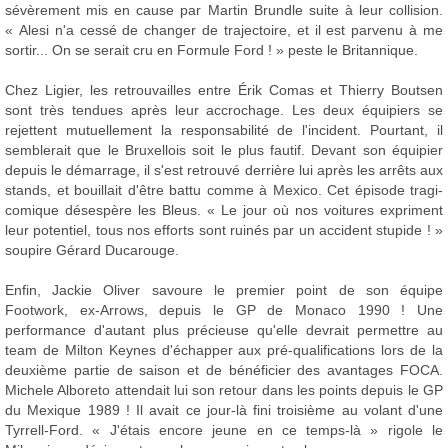
sévèrement mis en cause par Martin Brundle suite à leur collision.
« Alesi n'a cessé de changer de trajectoire, et il est parvenu à me
sortir... On se serait cru en Formule Ford ! » peste le Britannique.
Chez Ligier, les retrouvailles entre Érik Comas et Thierry Boutsen
sont très tendues après leur accrochage. Les deux équipiers se
rejettent mutuellement la responsabilité de l'incident. Pourtant, il
semblerait que le Bruxellois soit le plus fautif. Devant son équipier
depuis le démarrage, il s'est retrouvé derrière lui après les arrêts aux
stands, et bouillait d'être battu comme à Mexico. Cet épisode tragi-
comique désespère les Bleus. « Le jour où nos voitures expriment
leur potentiel, tous nos efforts sont ruinés par un accident stupide ! »
soupire Gérard Ducarouge.
Enfin, Jackie Oliver savoure le premier point de son équipe
Footwork, ex-Arrows, depuis le GP de Monaco 1990 ! Une
performance d'autant plus précieuse qu'elle devrait permettre au
team de Milton Keynes d'échapper aux pré-qualifications lors de la
deuxième partie de saison et de bénéficier des avantages FOCA.
Michele Alboreto attendait lui son retour dans les points depuis le GP
du Mexique 1989 ! Il avait ce jour-là fini troisième au volant d'une
Tyrrell-Ford. « J'étais encore jeune en ce temps-là » rigole le