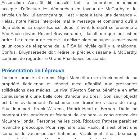
Association. Aussitôt dit, aussitôt fait. La fédération britannique
accepte d'effectuer les démarches en faveur de McCarthy et lui
envoie un fax lui annonçant qu'il est « apte à faire une demande ».
Hélas, notre héros interprète mal le message et comprend qu'il a
déjà obtenu sa super-licence. Jeudi 2 avril, lorsqu'il se présente à
São Paulo devant Roland Bruynseraede, il lui affirme que tout est en
ordre. Le directeur de course lui délivre alors sa super-licence avant
qu'un coup de téléphone de la FISA lui révèle qu'il y a maldonne.
Confus, Bruynseraede doit retirer le précieux sésame à McCarthy,
contraint de regarder le Grand Prix depuis les stands.
Présentation de l'épreuve
Toujours bronzé et serein, Nigel Mansell arrive directement de sa
propriété floridienne et répond avec affabilité aux pressantes
sollicitations des médias. Le rival d'Ayrton Senna bénéficie en effet
curieusement d'une belle cote d'amour au Brésil. Son seul objectif
est bien évidemment d'enchaîner une troisième victoire de rang.
Pour leur part, Frank Williams, Patrick Head et Bernard Dudot se
montrent très prudents et feignent de craindre la concurrence des
McLaren-Honda. Personne ne les croit. Riccardo Patrese paraît en
revanche préoccupé. Pour rejoindre São Paulo, il s'est offert une
semaine de vacances aux Bahamas. Visiblement, il est beaucoup