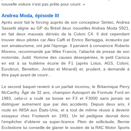
nouvelle voiture n'est pas prête pour courir. »
Andrea Moda, épisode III
Après avoir fait le forcing auprès de son concepteur Simtec, Andrea
Sassetti aligne au GP du Brésil deux nouvelles Andrea Moda S921,
en fait deux mauvais dérivés de la Coloni C4. Il doit cependant
trouver deux pilotes car Alex Caffi et Enrico Bertaggia, écœurés par
son amateurisme, ont jeté l'éponge. Il parvient à convaincre Roberto
Moreno, recommandé par Mike Francis, l'attaché de presse de son
motoriste, Judd. Homme des causes désespérées, le petit Carioca
en est à sa huitième écurie de F1 (après Lotus, AGS, Coloni,
Eurobrun, Benetton, Jordan et Minardi) et, prudent, a demandé à
être payé avant de courir...
Le second baquet revient à un parfait inconnu, le Britannique Perry
McCarthy. Âgé de 32 ans, champion Autosport de Formule Ford en
1983, celui-ci a roulé sa bosse en F3 et F3000 sans jamais se
distinguer autrement que par des accidents. Depuis deux ans, il
roule en IMSA aux États-Unis, et a tout de même réussi à devenir
essayeur chez Footwork en 1991. Un tel pedigree devrait donc
l'empêcher d'obtenir sa super-licence. Plein de sollicitude, Bernie
Ecclestone lui conseille de glaner le soutien de la RAC Motor Sports