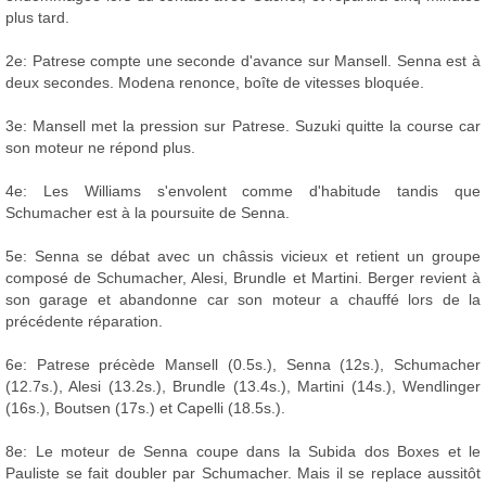
plus tard.
2e: Patrese compte une seconde d'avance sur Mansell. Senna est à
deux secondes. Modena renonce, boîte de vitesses bloquée.
3e: Mansell met la pression sur Patrese. Suzuki quitte la course car
son moteur ne répond plus.
4e: Les Williams s'envolent comme d'habitude tandis que
Schumacher est à la poursuite de Senna.
5e: Senna se débat avec un châssis vicieux et retient un groupe
composé de Schumacher, Alesi, Brundle et Martini. Berger revient à
son garage et abandonne car son moteur a chauffé lors de la
précédente réparation.
6e: Patrese précède Mansell (0.5s.), Senna (12s.), Schumacher
(12.7s.), Alesi (13.2s.), Brundle (13.4s.), Martini (14s.), Wendlinger
(16s.), Boutsen (17s.) et Capelli (18.5s.).
8e: Le moteur de Senna coupe dans la Subida dos Boxes et le
Pauliste se fait doubler par Schumacher. Mais il se replace aussitôt