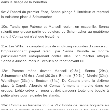
dans le sillage de la Benetton.
9e: A l'abord du premier Esse, Senna plonge à l'intérieur et reprend
la troisième place à Schumacher.
10e: Tandis que Patrese et Mansell roulent en escadrille, Senna
ralentit une grosse partie du peloton, de Schumacher au quatrième
rang à Comas qui n'est que treizième.
11e: Les Williams comptent plus de vingt-cinq secondes d'avance sur
l'impressionnant paquet retenu par Senna. Brundle se montre
particulièrement entreprenant contre Alesi. Schumacher attaque
Senna à Juncao, mais le Brésilien se rabat devant lui.
12e: Patrese mène devant Mansell (0.3s.), Senna (29s.),
Schumacher (29.6s.), Alesi (30.3s.), Brundle (30.7s.), Martini (32s.),
Wendlinger (33s.) et Boutsen (34s.). De Cesaris prend la dixième
place à Capelli. Alboreto et Comas ferment la marche dans ce
groupe. Lehto crève un pneu et doit parcourir toute une boucle à
petite allure pour rejoindre les stands.
13e: Comme au huitième tour, le V12 Honda de Senna hoquette au