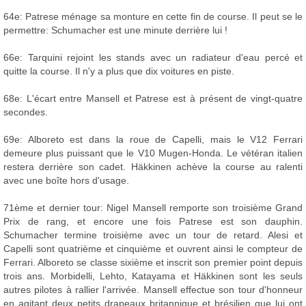
64e: Patrese ménage sa monture en cette fin de course. Il peut se le
permettre: Schumacher est une minute derrière lui !
66e: Tarquini rejoint les stands avec un radiateur d'eau percé et
quitte la course. Il n'y a plus que dix voitures en piste.
68e: L'écart entre Mansell et Patrese est à présent de vingt-quatre
secondes.
69e: Alboreto est dans la roue de Capelli, mais le V12 Ferrari
demeure plus puissant que le V10 Mugen-Honda. Le vétéran italien
restera derrière son cadet. Häkkinen achève la course au ralenti
avec une boîte hors d'usage.
71ème et dernier tour: Nigel Mansell remporte son troisième Grand
Prix de rang, et encore une fois Patrese est son dauphin.
Schumacher termine troisième avec un tour de retard. Alesi et
Capelli sont quatrième et cinquième et ouvrent ainsi le compteur de
Ferrari. Alboreto se classe sixième et inscrit son premier point depuis
trois ans. Morbidelli, Lehto, Katayama et Häkkinen sont les seuls
autres pilotes à rallier l'arrivée. Mansell effectue son tour d'honneur
en agitant deux petits drapeaux britannique et brésilien que lui ont