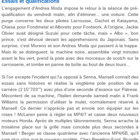
Essais et qualifications
L'engagement d'Andrea Moda impose le retour à la séance de pré-
qualification du vendredi matin, afin d'éliminer... une voiture. Cette
purge concerne les deux pilotes Larrousse, Gachot et Katayama,
Chiesa pour Fondmetal et Alboreto pour Footwork. A l'origine, Jackie
Olivier avait désigné Suzuki pour cette tâche, mais « Albo », bon
prince, s'est dévoué devant les appréhensions du Japonais. Sans
surprise, c'est Moreno et son Andrea Moda qui passent à la trappe.
Mais ils se distinguent: la machine noire, assemblée vingt minutes
avant le feu vert, prend la piste avec des morceaux de scotch sur la
carrosserie, et tombe en panne de boîte au bout de deux tours...
Si l'on excepte l'incident qui l'a opposé à Senna, Mansell connaît des
essais sans histoires et réalise la vingtième pole position de sa
carrière (1'15''703''') avec plus d'une seconde d'avance sur Patrese.
Mécontent de sa machine, l'Italien demande samedi matin à Frank
Williams la permission d'utiliser le mulet, normalement réservé à
Mansell. Ce dernier n'apprécie pas et envoie son équipier sur les
roses ! McLaren peine à régler sa MP4/7 et casse deux nouveaux
moteurs Honda. Après de multiples tâtonnements, Senna arrache la
troisième place sur la grille mais concède plus deux secondes à
Mansell ! Berger se classe quatrième avec l'ancienne MP4/6B, qu'il
juge plus sûre que le nouveau modèle. Chez Benetton-Ford, Brundle