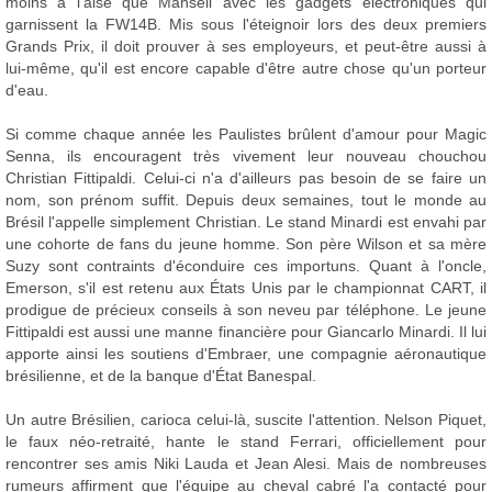
moins à l'aise que Mansell avec les gadgets électroniques qui
garnissent la FW14B. Mis sous l'éteignoir lors des deux premiers
Grands Prix, il doit prouver à ses employeurs, et peut-être aussi à
lui-même, qu'il est encore capable d'être autre chose qu'un porteur
d'eau.
Si comme chaque année les Paulistes brûlent d'amour pour Magic
Senna, ils encouragent très vivement leur nouveau chouchou
Christian Fittipaldi. Celui-ci n'a d'ailleurs pas besoin de se faire un
nom, son prénom suffit. Depuis deux semaines, tout le monde au
Brésil l'appelle simplement Christian. Le stand Minardi est envahi par
une cohorte de fans du jeune homme. Son père Wilson et sa mère
Suzy sont contraints d'éconduire ces importuns. Quant à l'oncle,
Emerson, s'il est retenu aux États Unis par le championnat CART, il
prodigue de précieux conseils à son neveu par téléphone. Le jeune
Fittipaldi est aussi une manne financière pour Giancarlo Minardi. Il lui
apporte ainsi les soutiens d'Embraer, une compagnie aéronautique
brésilienne, et de la banque d'État Banespal.
Un autre Brésilien, carioca celui-là, suscite l'attention. Nelson Piquet,
le faux néo-retraité, hante le stand Ferrari, officiellement pour
rencontrer ses amis Niki Lauda et Jean Alesi. Mais de nombreuses
rumeurs affirment que l'équipe au cheval cabré l'a contacté pour