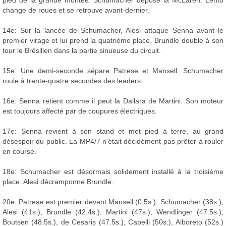
pied de la grande montée. Schumacher dépose la McLaren. Lehto
change de roues et se retrouve avant-dernier.
14e: Sur la lancée de Schumacher, Alesi attaque Senna avant le
premier virage et lui prend la quatrième place. Brundle double à son
tour le Brésilien dans la partie sinueuse du circuit.
15e: Une demi-seconde sépare Patrese et Mansell. Schumacher
roule à trente-quatre secondes des leaders.
16e: Senna retient comme il peut la Dallara de Martini. Son moteur
est toujours affecté par de coupures électriques.
17e: Senna revient à son stand et met pied à terre, au grand
désespoir du public. La MP4/7 n'était décidément pas prêter à rouler
en course.
18e: Schumacher est désormais solidement installé à la troisième
place. Alesi décramponne Brundle.
20e: Patrese est premier devant Mansell (0.5s.), Schumacher (38s.),
Alesi (41s.), Brundle (42.4s.), Martini (47s.), Wendlinger (47.5s.),
Boutsen (48.5s.), de Cesaris (47.5s.), Capelli (50s.), Alboreto (52s.)