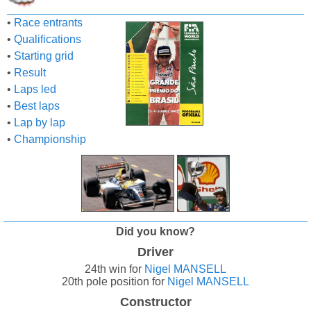
•
Race entrants
•
Qualifications
•
Starting grid
•
Result
•
Laps led
•
Best laps
•
Lap by lap
•
Championship
Did you know?
Driver
24th win for
Nigel MANSELL
20th pole position for
Nigel MANSELL
Constructor