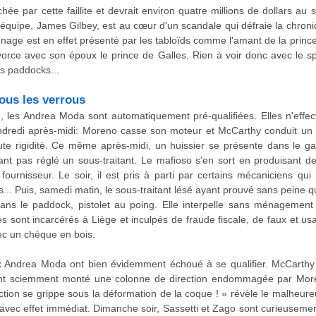
e par cette faillite et devrait environ quatre millions de dollars au synd
'équipe, James Gilbey, est au cœur d'un scandale qui défraie la chro
age est en effet présenté par les tabloïds comme l'amant de la princes
orce avec son époux le prince de Galles. Rien à voir donc avec le spo
es paddocks...
ous les verrous
m, les Andrea Moda sont automatiquement pré-qualifiées. Elles n'eff
ndredi après-midi: Moreno casse son moteur et McCarthy conduit un c
ute rigidité. Ce même après-midi, un huissier se présente dans le ga
ant pas réglé un sous-traitant. Le mafioso s'en sort en produisant d
ournisseur. Le soir, il est pris à parti par certains mécaniciens qui 
s... Puis, samedi matin, le sous-traitant lésé ayant prouvé sans peine 
ans le paddock, pistolet au poing. Elle interpelle sans ménagement Sa
sont incarcérés à Liège et inculpés de fraude fiscale, de faux et u
ec un chèque en bois.
x Andrea Moda ont bien évidemment échoué à se qualifier. McCarth
ont sciemment monté une colonne de direction endommagée par More
tion se grippe sous la déformation de la coque ! » révèle le malheure
ie avec effet immédiat. Dimanche soir, Sassetti et Zago sont curieuseme