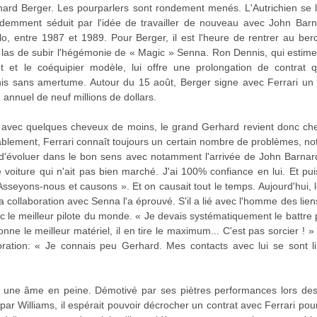
hard Berger. Les pourparlers sont rondement menés. L'Autrichien se 
idemment séduit par l'idée de travailler de nouveau avec John Barn
, entre 1987 et 1989. Pour Berger, il est l'heure de rentrer au berca
 las de subir l'hégémonie de « Magic » Senna. Ron Dennis, qui estime 
et le coéquipier modèle, lui offre une prolongation de contrat qu
is sans amertume. Autour du 15 août, Berger signe avec Ferrari un 
 annuel de neuf millions de dollars.
 avec quelques cheveux de moins, le grand Gerhard revient donc chez 
tablement, Ferrari connaît toujours un certain nombre de problèmes, 
 d'évoluer dans le bon sens avec notamment l'arrivée de John Barnard
ne voiture qui n'ait pas bien marché. J'ai 100% confiance en lui. Et p
 Asseyons-nous et causons ». Et on causait tout le temps. Aujourd'hui, l
 collaboration avec Senna l'a éprouvé. S'il a lié avec l'homme des liens 
ec le meilleur pilote du monde. « Je devais systématiquement le battre 
onne le meilleur matériel, il en tire le maximum... C'est pas sorcier ! »
aboration: « Je connais peu Gerhard. Mes contacts avec lui se sont 
une âme en peine. Démotivé par ses piètres performances lors des
par Williams, il espérait pouvoir décrocher un contrat avec Ferrari pou