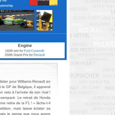
y lap
pionship
Engine
160th win for
Ford Cosworth
200th Grand Prix for
Renault
iloter pour Williams-Renault en
nt le GP de Belgique, il apprend
 veto à l'arrivée de son rival !
désemparé. Le retrait de Honda
e retire de la F1 ! » lâche-t-il
tition, mais laisse éclater sa
 mais je pense que nous avons