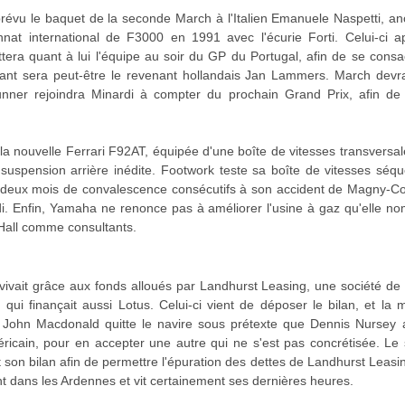
u le baquet de la seconde March à l'Italien Emanuele Naspetti, anc
onnat international de F3000 en 1991 avec l'écurie Forti. Celui-ci 
tera quant à lui l'équipe au soir du GP du Portugal, afin de se cons
ant sera peut-être le revenant hollandais Jan Lammers. March devr
nner rejoindra Minardi à compter du prochain Grand Prix, afin de
la nouvelle Ferrari F92AT, équipée d'une boîte de vitesses transversale
suspension arrière inédite. Footwork teste sa boîte de vitesses séqu
 deux mois de convalescence consécutifs à son accident de Magny-Cours
i. Enfin, Yamaha ne renonce pas à améliorer l'usine à gaz qu'elle 
 Hall comme consultants.
vivait grâce aux fonds alloués par Landhurst Leasing, une société de 
 qui finançait aussi Lotus. Celui-ci vient de déposer le bilan, et la
s. John Macdonald quitte le navire sous prétexte que Dennis Nursey 
cain, pour en accepter une autre qui ne s'est pas concrétisée. Le syn
n bilan afin de permettre l'épuration des dettes de Landhurst Leasing
 dans les Ardennes et vit certainement ses dernières heures.