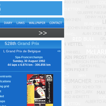
>>
528th
Grand Prix
L Grand Prix de Belgique
•>
Spa-Francorchamps
Sunday, 30 August 1992
44 laps x 6.974 km - 306.856 km
entrants
fications
ing grid
t
led
laps