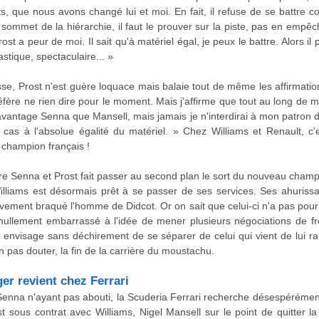
s, que nous avons changé lui et moi. En fait, il refuse de se battre co
sommet de la hiérarchie, il faut le prouver sur la piste, pas en empê
ost a peur de moi. Il sait qu'à matériel égal, je peux le battre. Alors 
astique, spectaculaire... »
sse, Prost n'est guère loquace mais balaie tout de même les affirmatio
préfère ne rien dire pour le moment. Mais j'affirme que tout au long de m
avantage Senna que Mansell, mais jamais je n'interdirai à mon patron de l
 cas à l'absolue égalité du matériel. » Chez Williams et Renault, c'
e champion français !
re Senna et Prost fait passer au second plan le sort du nouveau champ
illiams est désormais prêt à se passer de ses services. Ses ahurissan
nitivement braqué l'homme de Didcot. Or on sait que celui-ci n'a pas pou
t nullement embarrassé à l'idée de mener plusieurs négociations de fr
l envisage sans déchirement de se séparer de celui qui vient de lui 
'en pas douter, la fin de la carrière du moustachu.
er revient chez Ferrari
Senna n'ayant pas abouti, la Scuderia Ferrari recherche désespérément
t sous contrat avec Williams, Nigel Mansell sur le point de quitter 