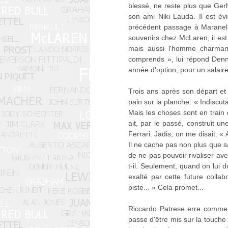
blessé, ne reste plus que Ger
son ami Niki Lauda. Il est év
précédent passage à Maranello
souvenirs chez McLaren, il est
mais aussi l'homme charmant 
comprends », lui répond Denn
année d'option, pour un salaire
Trois ans après son départ et
pain sur la planche: « Indiscu
Mais les choses sont en train
ait, par le passé, construit u
Ferrari. Jadis, on me disait: «
Il ne cache pas non plus que sa
de ne pas pouvoir rivaliser av
t-il. Seulement, quand on lui d
exalté par cette future coll
piste... » Cela promet...
Riccardo Patrese erre comme 
passe d'être mis sur la touche 