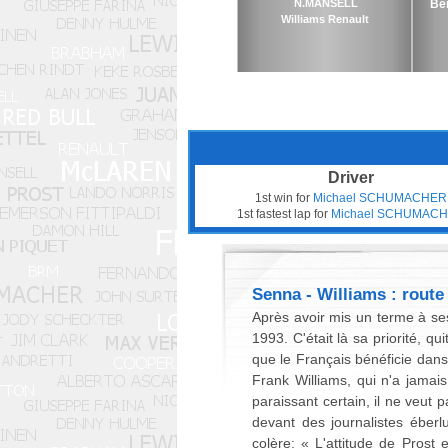
N.MANSELL
Be
Williams Renault
Driver
1st win for
Michael SCHUMACHER
1st fastest lap for
Michael SCHUMAC
Senna - Williams : route
Après avoir mis un terme à ses
1993. C'était là sa priorité, q
que le Français bénéficie dans 
Frank Williams, qui n'a jamai
paraissant certain, il ne veut 
devant des journalistes éberl
colère: « L'attitude de Pros