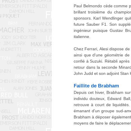
Paul Belmondo cède comme prév
brillant troisième du champi
sponsors. Karl Wendlinger quit
future Sauber F1. Son supplé
ingénieur puisque Gustav Bru
italienne.
Chez Ferrari, Alesi dispose de 
ainsi que d'une géométrie de 
confié à Suzuki. Rétabli après
retour dans la seconde Minard
John Judd et son adjoint Stan
Faillite de Brabham
Depuis cet hiver, Brabham sur
individu douteux, Edward Ball,
retrouve à court de liquidité
émanant d'un groupe sud-améri
Brabham à déposer également so
moyens de faire le déplacement