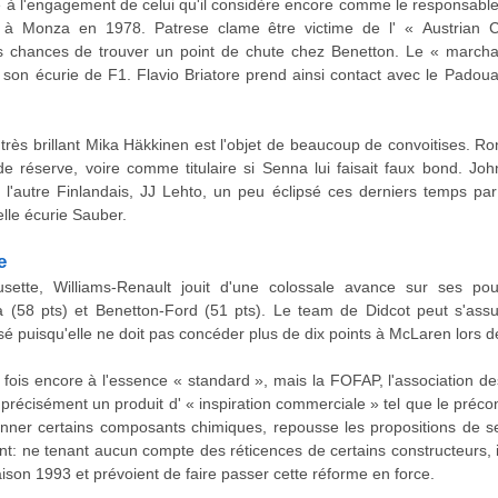
 l'engagement de celui qu'il considère encore comme le responsable d
à Monza en 1978. Patrese clame être victime de l' « Austrian 
 chances de trouver un point de chute chez Benetton. Le « marchan
de son écurie de F1. Flavio Briatore prend ainsi contact avec le Padou
très brillant Mika Häkkinen est l'objet de beaucoup de convoitises. Ro
 réserve, voire comme titulaire si Senna lui faisait faux bond. Joh
l'autre Finlandais, JJ Lehto, un peu éclipsé ces derniers temps par
lle écurie Sauber.
e
ette, Williams-Renault jouit d'une colossale avance sur ses po
 (58 pts) et Benetton-Ford (51 pts). Le team de Didcot peut s'ass
é puisqu'elle ne doit pas concéder plus de dix points à McLaren lors 
ois encore à l'essence « standard », mais la FOFAP, l'association des 
 précisément un produit d' « inspiration commerciale » tel que le précon
onner certains composants chimiques, repousse les propositions de 
nt: ne tenant aucun compte des réticences de certains constructeurs,
ison 1993 et prévoient de faire passer cette réforme en force.