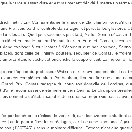
que la farce a assez duré et est maintenant décidé à mettre un terme à
dredi matin, Érik Comas entame le virage de Blanchimont lorsqu'il gl
ne Français perd le contrôle de sa Ligier et percute les glissières à 
 dans les airs. Quelques secondes plus tard, Ayrton Senna découvre l'
 aussitôt et entend le moteur Renault tourner. En effet, Comas, inconsci
eut donc exploser à tout instant ! N'écoutant que son courage, Senna
laces, dont celle de Thierry Boutsen, l'équipier de Comas, le frôlen
e un bras dans le cockpit et enclenche le coupe-circuit. Le moteur embal
e par l'équipe du professeur Watkins et retrouve ses esprits. Il est tr
 examens complémentaires. Par bonheur, il ne souffre que d'une com
 au Grand Prix. Comas regagne du coup son domicile de Londres, q
fort d'une reconnaissance éternelle envers Senna. Le champion brésili
e fois démontré qu'il était capable de risquer sa propre vie pour sauve
inée par les chronos réalisés le vendredi, car des averses s'abattent 
t ce jour-là pour affiner leurs réglages, car la course s'annonce égale
saison (1'50''545''') sans la moindre difficulté. Patrese n'est que quatr