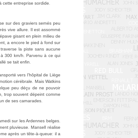
 cette entreprise sordide.
isse sur des graviers semés peu
très vive allure. Il est assommé
épave gisant en plein milieu de
ent, a encore le pied à fond sur
 traverse la piste sans aucune
t à 300 km/h. Parvenu à ce qui
lé se tait enfin.
ansporté vers l'hôpital de Liège
motion cérébrale. Mais Watkins
uelque peu déçu de ne pouvoir
en, trop souvent dépeint comme
r un de ses camarades.
samedi sur les Ardennes belges.
ment pluvieuse. Mansell réalise
ième après un tête-à-queue: il a