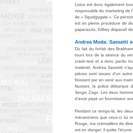
Lotus est donc également touché
responsable du marketing de l
de « Squidgygate ». Ce personn
est en pleine procédure de div
paparazzis, Gilbey disparaît d
Andrea Moda: Sassetti s
Du fait du forfait des Brabha
tours lors de la séance du ve
crash-test et a donc perdu to
matériel, Andrea Sassetti n'ay
pièces sont issues d'un autre f
finissent par en venir aux main
fausses, la police débarque d
Sergio Zago. Les deux hommes 
d'avoir payé un fournisseur av
Pendant ce temps-là, les deu
mécaniciens que ceux-ci lui 
Rouge, ma crémaillère de direc
est en danger, il quitte l'écur