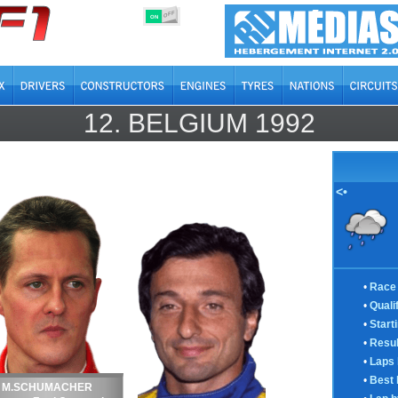
OFF
ON
12.
BELGIUM
1992
<•
•
Race 
•
Quali
•
Start
•
Resul
•
Laps 
•
Best 
M.SCHUMACHER