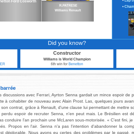
•
Lap b
netton Ford Cosworth
R.PATRESE
•
Cham
Williams Renault
Did you know?
Constructor
Williams is World Champion
HER
6th win for
Benetton
 barrée
 discussions avec Ferrari, Ayrton Senna gardait un mince espoir de p
uitte à cohabiter de nouveau avec Alain Prost. Las, quelques jours ava
son contrat, grâce à Renault, d'une clause lui permettant de mettre son
s perdu espoir de recruter Senna, n'en peut mais. Le Brésilien est 
pas conduire l'an prochain une McLaren sous-motorisée. « C'est fini, je m
ués. Propos en l'air. Senna n'a pas l'intention d'abandonner la compé
t est déplorable. Nous avons eu certes des problèmes par le passé,