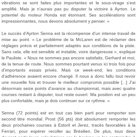
vibrations se sont faites plus importantes et le sous-virage s'est
amplifié. Mais je n'aurais pas pu disputer la victoire à Ayrton. Le
potentiel du moteur Honda est étonnant. Ses accélérations sont
impressionnantes, nous devons absolument y penser. »
Le succès d'Ayrton Senna est la récompense d'un intense travail de
mise au point. « Le problème de la McLaren est de réclamer des
réglages précis et parfaitement adaptés aux conditions de la piste.
Sans cela, elle est sensible et instable, voire dangereuse », explique
le Pauliste. « Nous ne sommes pas encore satisfaits, Gerhard et moi,
de la tenue de route. Nous sommes pourtant venus ici trois fois pour
d'importants essais privés. Mais ce week-end, les conditions
d'adhérence avaient encore changé. Il nous a donc fallu tout revoir
une nouvelle fois et trouver le meilleur compromis possible [...] J'ai
désormais seize points d'avance au championnat, mais avec quatre
courses restant à disputer, tout reste ouvert. Ma position est un peu
plus confortable, mais je dois continuer sur ce rythme. »
Senna (72 points) est en tout cas bien parti pour remporter son
second titre mondial. Prost (56 pts) doit absolument remporter les
deux prochaines courses à Estoril et Jerez, tracés favorables à la
Ferrari, pour espérer recoller au Brésilien. De plus, tous deux