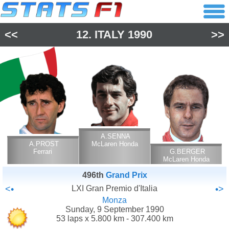
<<
12.
ITALY
1990
>>
A.SENNA
A.PROST
McLaren Honda
Ferrari
G.BERGER
McLaren Honda
496th
Grand Prix
<•
LXI Gran Premio d'Italia
•>
Monza
Sunday, 9 September 1990
53 laps x 5.800 km - 307.400 km