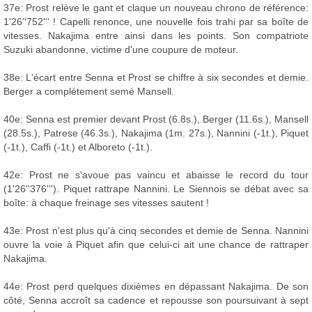
37e: Prost relève le gant et claque un nouveau chrono de référence:
1'26''752''' ! Capelli renonce, une nouvelle fois trahi par sa boîte de
vitesses. Nakajima entre ainsi dans les points. Son compatriote
Suzuki abandonne, victime d'une coupure de moteur.
38e: L'écart entre Senna et Prost se chiffre à six secondes et demie.
Berger a complétement semé Mansell.
40e: Senna est premier devant Prost (6.8s.), Berger (11.6s.), Mansell
(28.5s.), Patrese (46.3s.), Nakajima (1m. 27s.), Nannini (-1t.), Piquet
(-1t.), Caffi (-1t.) et Alboreto (-1t.).
42e: Prost ne s'avoue pas vaincu et abaisse le record du tour
(1'26''376'''). Piquet rattrape Nannini. Le Siennois se débat avec sa
boîte: à chaque freinage ses vitesses sautent !
43e: Prost n'est plus qu'à cinq secondes et demie de Senna. Nannini
ouvre la voie à Piquet afin que celui-ci ait une chance de rattraper
Nakajima.
44e: Prost perd quelques dixièmes en dépassant Nakajima. De son
côté, Senna accroît sa cadence et repousse son poursuivant à sept