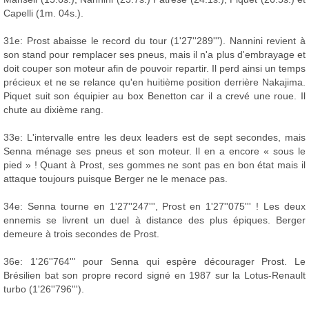
Capelli (1m. 04s.).
31e: Prost abaisse le record du tour (1'27''289'''). Nannini revient à
son stand pour remplacer ses pneus, mais il n'a plus d'embrayage et
doit couper son moteur afin de pouvoir repartir. Il perd ainsi un temps
précieux et ne se relance qu'en huitième position derrière Nakajima.
Piquet suit son équipier au box Benetton car il a crevé une roue. Il
chute au dixième rang.
33e: L'intervalle entre les deux leaders est de sept secondes, mais
Senna ménage ses pneus et son moteur. Il en a encore « sous le
pied » ! Quant à Prost, ses gommes ne sont pas en bon état mais il
attaque toujours puisque Berger ne le menace pas.
34e: Senna tourne en 1'27''247''', Prost en 1'27''075''' ! Les deux
ennemis se livrent un duel à distance des plus épiques. Berger
demeure à trois secondes de Prost.
36e: 1'26''764''' pour Senna qui espère décourager Prost. Le
Brésilien bat son propre record signé en 1987 sur la Lotus-Renault
turbo (1'26''796''').