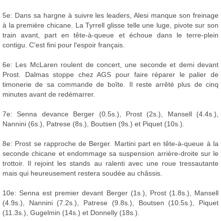
5e: Dans sa hargne à suivre les leaders, Alesi manque son freinage
à la première chicane. La Tyrrell glisse telle une luge, pivote sur son
train avant, part en tête-à-queue et échoue dans le terre-plein
contigu. C'est fini pour l'espoir français.
6e: Les McLaren roulent de concert, une seconde et demi devant
Prost. Dalmas stoppe chez AGS pour faire réparer le palier de
timonerie de sa commande de boîte. Il reste arrêté plus de cinq
minutes avant de redémarrer.
7e: Senna devance Berger (0.5s.), Prost (2s.), Mansell (4.4s.),
Nannini (6s.), Patrese (8s.), Boutsen (9s.) et Piquet (10s.).
8e: Prost se rapproche de Berger. Martini part en tête-à-queue à la
seconde chicane et endommage sa suspension arrière-droite sur le
trottoir. Il rejoint les stands au ralenti avec une roue tressautante
mais qui heureusement restera soudée au châssis.
10e: Senna est premier devant Berger (1s.), Prost (1.8s.), Mansell
(4.9s.), Nannini (7.2s.), Patrese (9.8s.), Boutsen (10.5s.), Piquet
(11.3s.), Gugelmin (14s.) et Donnelly (18s.).