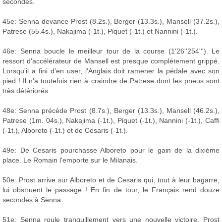
secondes.
45e: Senna devance Prost (8.2s.), Berger (13.3s.), Mansell (37.2s.),
Patrese (55.4s.), Nakajima (-1t.), Piquet (-1t.) et Nannini (-1t.).
46e: Senna boucle le meilleur tour de la course (1'26''254'''). Le
ressort d'accélérateur de Mansell est presque complétement grippé.
Lorsqu'il a fini d'en user, l'Anglais doit ramener la pédale avec son
pied ! Il n'a toutefois rien à craindre de Patrese dont les pneus sont
très détériorés.
48e: Senna précède Prost (8.7s.), Berger (13.3s.), Mansell (46.2s.),
Patrese (1m. 04s.), Nakajima (-1t.), Piquet (-1t.), Nannini (-1t.), Caffi
(-1t.), Alboreto (-1t.) et de Cesaris (-1t.).
49e: De Cesaris pourchasse Alboreto pour le gain de la dixième
place. Le Romain l'emporte sur le Milanais.
50e: Prost arrive sur Alboreto et de Cesaris qui, tout à leur bagarre,
lui obstruent le passage ! En fin de tour, le Français rend douze
secondes à Senna.
51e: Senna roule tranquillement vers une nouvelle victoire. Prost