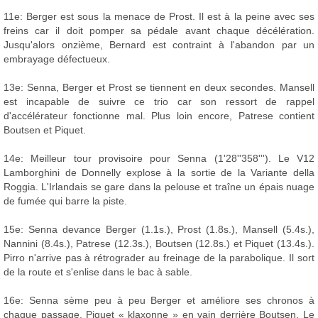
11e: Berger est sous la menace de Prost. Il est à la peine avec ses
freins car il doit pomper sa pédale avant chaque décélération.
Jusqu'alors onzième, Bernard est contraint à l'abandon par un
embrayage défectueux.
13e: Senna, Berger et Prost se tiennent en deux secondes. Mansell
est incapable de suivre ce trio car son ressort de rappel
d'accélérateur fonctionne mal. Plus loin encore, Patrese contient
Boutsen et Piquet.
14e: Meilleur tour provisoire pour Senna (1'28''358'''). Le V12
Lamborghini de Donnelly explose à la sortie de la Variante della
Roggia. L'Irlandais se gare dans la pelouse et traîne un épais nuage
de fumée qui barre la piste.
15e: Senna devance Berger (1.1s.), Prost (1.8s.), Mansell (5.4s.),
Nannini (8.4s.), Patrese (12.3s.), Boutsen (12.8s.) et Piquet (13.4s.).
Pirro n'arrive pas à rétrograder au freinage de la parabolique. Il sort
de la route et s'enlise dans le bac à sable.
16e: Senna sème peu à peu Berger et améliore ses chronos à
chaque passage. Piquet « klaxonne » en vain derrière Boutsen. Le