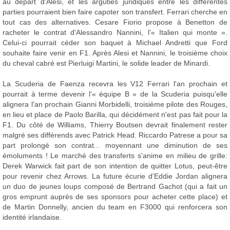
au départ d'Alesi, et les arguties juridiques entre les différentes
parties pourraient bien faire capoter son transfert. Ferrari cherche en
tout cas des alternatives. Cesare Fiorio propose à Benetton de
racheter le contrat d'Alessandro Nannini, l'« Italien qui monte ».
Celui-ci pourrait céder son baquet à Michael Andretti que Ford
souhaite faire venir en F1. Après Alesi et Nannini, le troisième choix
du cheval cabré est Pierluigi Martini, le solide leader de Minardi.
La Scuderia de Faenza recevra les V12 Ferrari l'an prochain et
pourrait à terme devenir l'« équipe B » de la Scuderia puisqu'elle
alignera l'an prochain Gianni Morbidelli, troisième pilote des Rouges,
en lieu et place de Paolo Barilla, qui décidément n'est pas fait pour la
F1. Du côté de Williams, Thierry Boutsen devrait finalement rester
malgré ses différends avec Patrick Head. Riccardo Patrese a pour sa
part prolongé son contrat... moyennant une diminution de ses
émoluments ! Le marché des transferts s'anime en milieu de grille:
Derek Warwick fait part de son intention de quitter Lotus, peut-être
pour revenir chez Arrows. La future écurie d'Eddie Jordan alignera
un duo de jeunes loups composé de Bertrand Gachot (qui a fait un
gros emprunt auprès de ses sponsors pour acheter cette place) et
de Martin Donnelly, ancien du team en F3000 qui renforcera son
identité irlandaise.