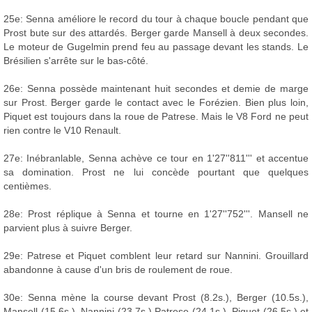
25e: Senna améliore le record du tour à chaque boucle pendant que
Prost bute sur des attardés. Berger garde Mansell à deux secondes.
Le moteur de Gugelmin prend feu au passage devant les stands. Le
Brésilien s'arrête sur le bas-côté.
26e: Senna possède maintenant huit secondes et demie de marge
sur Prost. Berger garde le contact avec le Forézien. Bien plus loin,
Piquet est toujours dans la roue de Patrese. Mais le V8 Ford ne peut
rien contre le V10 Renault.
27e: Inébranlable, Senna achève ce tour en 1'27''811''' et accentue
sa domination. Prost ne lui concède pourtant que quelques
centièmes.
28e: Prost réplique à Senna et tourne en 1'27''752'''. Mansell ne
parvient plus à suivre Berger.
29e: Patrese et Piquet comblent leur retard sur Nannini. Grouillard
abandonne à cause d'un bris de roulement de roue.
30e: Senna mène la course devant Prost (8.2s.), Berger (10.5s.),
Mansell (15.6s.), Nannini (23.7s.) Patrese (24.1s.), Piquet (26.5s.) et