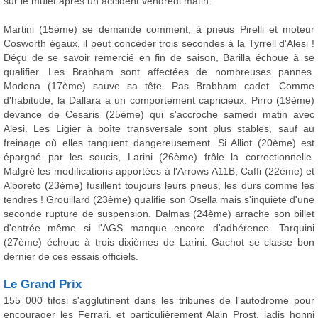
sur le mulet après un accident vendredi matin.
Martini (15ème) se demande comment, à pneus Pirelli et moteur
Cosworth égaux, il peut concéder trois secondes à la Tyrrell d'Alesi !
Déçu de se savoir remercié en fin de saison, Barilla échoue à se
qualifier. Les Brabham sont affectées de nombreuses pannes.
Modena (17ème) sauve sa tête. Pas Brabham cadet. Comme
d'habitude, la Dallara a un comportement capricieux. Pirro (19ème)
devance de Cesaris (25ème) qui s'accroche samedi matin avec
Alesi. Les Ligier à boîte transversale sont plus stables, sauf au
freinage où elles tanguent dangereusement. Si Alliot (20ème) est
épargné par les soucis, Larini (26ème) frôle la correctionnelle.
Malgré les modifications apportées à l'Arrows A11B, Caffi (22ème) et
Alboreto (23ème) fusillent toujours leurs pneus, les durs comme les
tendres ! Grouillard (23ème) qualifie son Osella mais s'inquiète d'une
seconde rupture de suspension. Dalmas (24ème) arrache son billet
d'entrée même si l'AGS manque encore d'adhérence. Tarquini
(27ème) échoue à trois dixièmes de Larini. Gachot se classe bon
dernier de ces essais officiels.
Le Grand Prix
155 000 tifosi s'agglutinent dans les tribunes de l'autodrome pour
encourager les Ferrari, et particulièrement Alain Prost, jadis honni