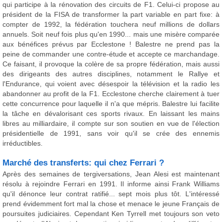
qui participe à la rénovation des circuits de F1. Celui-ci propose au
président de la FISA de transformer la part variable en part fixe: à
compter de 1992, la fédération touchera neuf millions de dollars
annuels. Soit neuf fois plus qu'en 1990... mais une misère comparée
aux bénéfices prévus par Ecclestone ! Balestre ne prend pas la
peine de commander une contre-étude et accepte ce marchandage.
Ce faisant, il provoque la colère de sa propre fédération, mais aussi
des dirigeants des autres disciplines, notamment le Rallye et
l'Endurance, qui voient avec désespoir la télévision et la radio les
abandonner au profit de la F1. Ecclestone cherche clairement à tuer
cette concurrence pour laquelle il n'a que mépris. Balestre lui facilite
la tâche en dévalorisant ces sports rivaux. En laissant les mains
libres au milliardaire, il compte sur son soutien en vue de l'élection
présidentielle de 1991, sans voir qu'il se crée des ennemis
irréductibles.
Marché des transferts: qui chez Ferrari ?
Après des semaines de tergiversations, Jean Alesi est maintenant
résolu à rejoindre Ferrari en 1991. Il informe ainsi Frank Williams
qu'il dénonce leur contrat ratifié... sept mois plus tôt. L'intéressé
prend évidemment fort mal la chose et menace le jeune Français de
poursuites judiciaires. Cependant Ken Tyrrell met toujours son veto