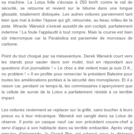
sa machine. La Lotus folle s'écrase à 250 km/h contre le rail de
sécurité, se retourne et revient sur le bitume dans une longue
glissade, totalement disloquée. Les autres voitures parviennent tant
bien que mal à éviter l'épave qui gît, retournée, au beau milieu de la
piste. Miracle: Warwick s'extrait aussitôt de son cockpit, parfaitement
indemne ! La foule l'applaudit à tout rompre. Mais la course est bien
sûr interrompue car la Parabolica est parsemée de morceaux de
carbone.
Point du tout choqué par sa mésaventure, Derek Warwick court vers
les stands pour sauter dans son mulet, tout en répondant aux
questions d'un journaliste ! « Le choc a été violent mais je suis O.K.,
no problem ! » Il en profite pour remercier le président Balestre pour
toutes les améliorations portées à la sécurité des monoplaces. Et il a
raison car, pendant ce temps-là, les commissaires s'aperçoivent que
la cellule de survie de la Lotus a parfaitement résisté à ce terrible
impact.
Les voitures reviennent se replacer sur la grille, sans toucher à leurs
pneus ou à leur mécanique. Warwick est sanglé dans sa Lotus de
réserve. Il porte un casque neuf car son précédent couvre-chef a
servi d'appui à son habitacle dans sa terrible embardée. Après vingt
minutes d'intermède, le Grand Prix est relancé pour la distance