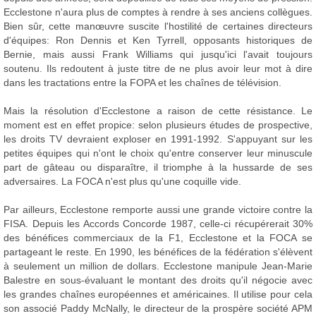
Ecclestone n'aura plus de comptes à rendre à ses anciens collègues.
Bien sûr, cette manœuvre suscite l'hostilité de certaines directeurs
d'équipes: Ron Dennis et Ken Tyrrell, opposants historiques de
Bernie, mais aussi Frank Williams qui jusqu'ici l'avait toujours
soutenu. Ils redoutent à juste titre de ne plus avoir leur mot à dire
dans les tractations entre la FOPA et les chaînes de télévision.
Mais la résolution d'Ecclestone a raison de cette résistance. Le
moment est en effet propice: selon plusieurs études de prospective,
les droits TV devraient exploser en 1991-1992. S'appuyant sur les
petites équipes qui n'ont le choix qu'entre conserver leur minuscule
part de gâteau ou disparaître, il triomphe à la hussarde de ses
adversaires. La FOCA n'est plus qu'une coquille vide.
Par ailleurs, Ecclestone remporte aussi une grande victoire contre la
FISA. Depuis les Accords Concorde 1987, celle-ci récupérerait 30%
des bénéfices commerciaux de la F1, Ecclestone et la FOCA se
partageant le reste. En 1990, les bénéfices de la fédération s'élèvent
à seulement un million de dollars. Ecclestone manipule Jean-Marie
Balestre en sous-évaluant le montant des droits qu'il négocie avec
les grandes chaînes européennes et américaines. Il utilise pour cela
son associé Paddy McNally, le directeur de la prospère société APM