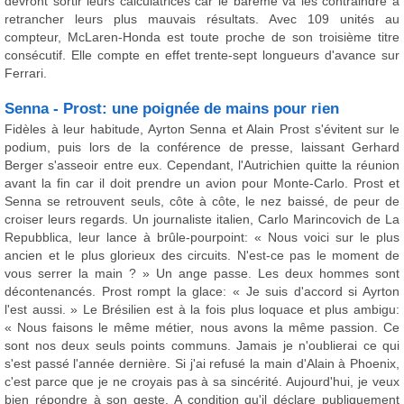
devront sortir leurs calculatrices car le barème va les contraindre à
retrancher leurs plus mauvais résultats. Avec 109 unités au
compteur, McLaren-Honda est toute proche de son troisième titre
consécutif. Elle compte en effet trente-sept longueurs d'avance sur
Ferrari.
Senna - Prost: une poignée de mains pour rien
Fidèles à leur habitude, Ayrton Senna et Alain Prost s'évitent sur le
podium, puis lors de la conférence de presse, laissant Gerhard
Berger s'asseoir entre eux. Cependant, l'Autrichien quitte la réunion
avant la fin car il doit prendre un avion pour Monte-Carlo. Prost et
Senna se retrouvent seuls, côte à côte, le nez baissé, de peur de
croiser leurs regards. Un journaliste italien, Carlo Marincovich de La
Repubblica, leur lance à brûle-pourpoint: « Nous voici sur le plus
ancien et le plus glorieux des circuits. N'est-ce pas le moment de
vous serrer la main ? » Un ange passe. Les deux hommes sont
décontenancés. Prost rompt la glace: « Je suis d'accord si Ayrton
l'est aussi. » Le Brésilien est à la fois plus loquace et plus ambigu:
« Nous faisons le même métier, nous avons la même passion. Ce
sont nos deux seuls points communs. Jamais je n'oublierai ce qui
s'est passé l'année dernière. Si j'ai refusé la main d'Alain à Phoenix,
c'est parce que je ne croyais pas à sa sincérité. Aujourd'hui, je veux
bien répondre à son geste. A condition qu'il déclare publiquement