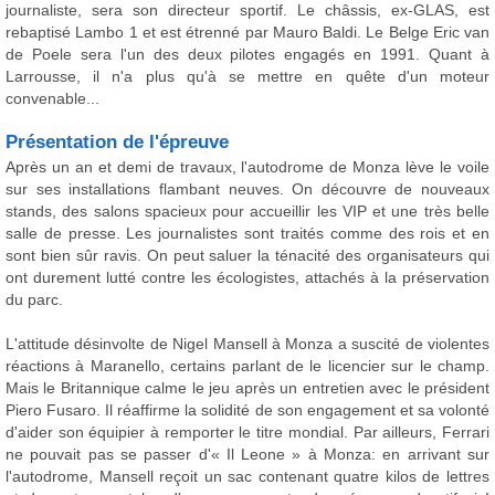
journaliste, sera son directeur sportif. Le châssis, ex-GLAS, est
rebaptisé Lambo 1 et est étrenné par Mauro Baldi. Le Belge Eric van
de Poele sera l'un des deux pilotes engagés en 1991. Quant à
Larrousse, il n'a plus qu'à se mettre en quête d'un moteur
convenable...
Présentation de l'épreuve
Après un an et demi de travaux, l'autodrome de Monza lève le voile
sur ses installations flambant neuves. On découvre de nouveaux
stands, des salons spacieux pour accueillir les VIP et une très belle
salle de presse. Les journalistes sont traités comme des rois et en
sont bien sûr ravis. On peut saluer la ténacité des organisateurs qui
ont durement lutté contre les écologistes, attachés à la préservation
du parc.
L'attitude désinvolte de Nigel Mansell à Monza a suscité de violentes
réactions à Maranello, certains parlant de le licencier sur le champ.
Mais le Britannique calme le jeu après un entretien avec le président
Piero Fusaro. Il réaffirme la solidité de son engagement et sa volonté
d'aider son équipier à remporter le titre mondial. Par ailleurs, Ferrari
ne pouvait pas se passer d'« Il Leone » à Monza: en arrivant sur
l'autodrome, Mansell reçoit un sac contenant quatre kilos de lettres