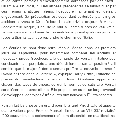
et de cartes postales d'encouragement adressées par des tifosi !
Quant à Alain Prost, qui les années précédentes se faisait huer par
ces mêmes fanatiques Italiens, il découvre maintenant leur délirant
engouement. Sa préparation est cependant perturbée par un gros
accident survenu le 30 août lors d'essais privés, toujours à Monza:
Accélérateur bloqué, il heurte le mur à Lesmo à près de 250 km/h.
Le Français s'en sort avec le cou endolori et prend quelques jours de
repos à Biarritz avant de reprendre le chemin de l'Italie.
Les écuries se sont donc retrouvées à Monza dans les premiers
jours de septembre, pour notamment comparer les anciens et
nouveaux pneus Goodyear, à la demande de Ferrari. Initiative peu
concluante: chaque pilote a une idée différente sur la question ! « Il
semble que la majorité des coureurs préfère la nouvelle gomme à
l'avant et l'ancienne à l'arrière », explique Barry Griffin, l'attaché de
presse du manufacturier américain. Aussi Goodyear apporte ici
chacun des types de pneus, ce qui lui permet de satisfaire Ferrari
sans léser ses autres clients. Elle propose en outre un large éventail
d'enveloppes, des types A très dures aux nouveaux E ultra-tendres.
Ferrari fait les choses en grand pour le Grand Prix d'Italie et apporte
quatre voitures pour Prost et Mansell. En outre, un V12 037 revitalisé
(200 tours/minute supplémentaires) sera disponible en qualifications.