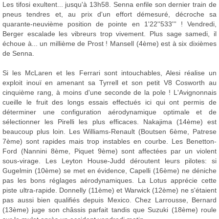
Les tifosi exultent... jusqu'à 13h58. Senna enfile son dernier train de
pneus tendres et, au prix d'un effort démesuré, décroche sa
quarante-neuvième position de pointe en 1'22''533''' ! Vendredi,
Berger escalade les vibreurs trop vivement. Plus sage samedi, il
échoue à... un millième de Prost ! Mansell (4ème) est à six dixièmes
de Senna.
Si les McLaren et les Ferrari sont intouchables, Alesi réalise un
exploit inouï en amenant sa Tyrrell et son petit V8 Cosworth au
cinquième rang, à moins d'une seconde de la pole ! L'Avignonnais
cueille le fruit des longs essais effectués ici qui ont permis de
déterminer une configuration aérodynamique optimale et de
sélectionner les Pirelli les plus efficaces. Nakajima (14ème) est
beaucoup plus loin. Les Williams-Renault (Boutsen 6ème, Patrese
7ème) sont rapides mais trop instables en courbe. Les Benetton-
Ford (Nannini 8ème, Piquet 9ème) sont affectées par un violent
sous-virage. Les Leyton House-Judd déroutent leurs pilotes: si
Gugelmin (10ème) se met en évidence, Capelli (16ème) ne déniche
pas les bons réglages aérodynamiques. La Lotus apprécie cette
piste ultra-rapide. Donnelly (11ème) et Warwick (12ème) ne s'étaient
pas aussi bien qualifiés depuis Mexico. Chez Larrousse, Bernard
(13ème) juge son châssis parfait tandis que Suzuki (18ème) roule