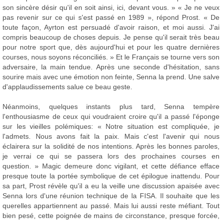
son sincère désir qu'il en soit ainsi, ici, devant vous. » « Je ne veux
pas revenir sur ce qui s'est passé en 1989 », répond Prost. « De
toute façon, Ayrton est persuadé d'avoir raison, et moi aussi. J'ai
compris beaucoup de choses depuis. Je pense qu'il serait très beau
pour notre sport que, dès aujourd'hui et pour les quatre dernières
courses, nous soyons réconciliés. » Et le Français se tourne vers son
adversaire, la main tendue. Après une seconde d'hésitation, sans
sourire mais avec une émotion non feinte, Senna la prend. Une salve
d'applaudissements salue ce beau geste.
Néanmoins, quelques instants plus tard, Senna tempère
l'enthousiasme de ceux qui voudraient croire qu'il a passé l'éponge
sur les vieilles polémiques: « Notre situation est compliquée, je
l'admets. Nous avons fait la paix. Mais c'est l'avenir qui nous
éclairera sur la solidité de nos intentions. Après les bonnes paroles,
je verrai ce qui se passera lors des prochaines courses en
question. » Magic demeure donc vigilant, et cette défiance efface
presque toute la portée symbolique de cet épilogue inattendu. Pour
sa part, Prost révèle qu'il a eu la veille une discussion apaisée avec
Senna lors d'une réunion technique de la FISA. Il souhaite que les
querelles appartiennent au passé. Mais lui aussi reste méfiant. Tout
bien pesé, cette poignée de mains de circonstance, presque forcée,