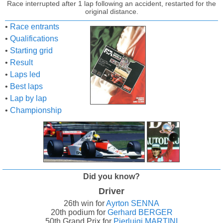
Race interrupted after 1 lap following an accident, restarted for the
original distance.
•
Race entrants
•
Qualifications
•
Starting grid
•
Result
•
Laps led
•
Best laps
•
Lap by lap
•
Championship
Did you know?
Driver
26th win for
Ayrton SENNA
20th podium for
Gerhard BERGER
50th Grand Prix for
Pierluigi MARTINI