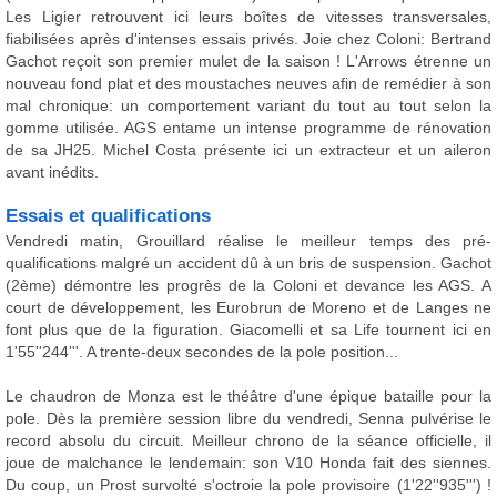
Les Ligier retrouvent ici leurs boîtes de vitesses transversales,
fiabilisées après d'intenses essais privés. Joie chez Coloni: Bertrand
Gachot reçoit son premier mulet de la saison ! L'Arrows étrenne un
nouveau fond plat et des moustaches neuves afin de remédier à son
mal chronique: un comportement variant du tout au tout selon la
gomme utilisée. AGS entame un intense programme de rénovation
de sa JH25. Michel Costa présente ici un extracteur et un aileron
avant inédits.
Essais et qualifications
Vendredi matin, Grouillard réalise le meilleur temps des pré-
qualifications malgré un accident dû à un bris de suspension. Gachot
(2ème) démontre les progrès de la Coloni et devance les AGS. A
court de développement, les Eurobrun de Moreno et de Langes ne
font plus que de la figuration. Giacomelli et sa Life tournent ici en
1'55''244'''. A trente-deux secondes de la pole position...
Le chaudron de Monza est le théâtre d'une épique bataille pour la
pole. Dès la première session libre du vendredi, Senna pulvérise le
record absolu du circuit. Meilleur chrono de la séance officielle, il
joue de malchance le lendemain: son V10 Honda fait des siennes.
Du coup, un Prost survolté s'octroie la pole provisoire (1'22''935''') !