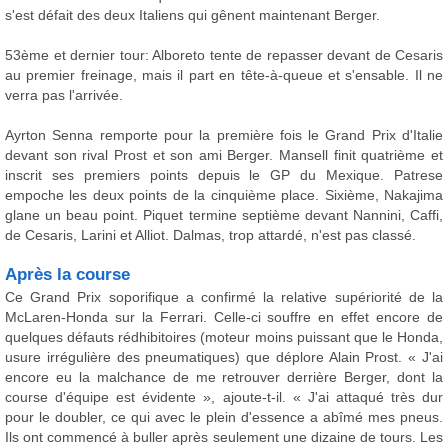
s'est défait des deux Italiens qui gênent maintenant Berger.
53ème et dernier tour: Alboreto tente de repasser devant de Cesaris
au premier freinage, mais il part en tête-à-queue et s'ensable. Il ne
verra pas l'arrivée.
Ayrton Senna remporte pour la première fois le Grand Prix d'Italie
devant son rival Prost et son ami Berger. Mansell finit quatrième et
inscrit ses premiers points depuis le GP du Mexique. Patrese
empoche les deux points de la cinquième place. Sixième, Nakajima
glane un beau point. Piquet termine septième devant Nannini, Caffi,
de Cesaris, Larini et Alliot. Dalmas, trop attardé, n'est pas classé.
Après la course
Ce Grand Prix soporifique a confirmé la relative supériorité de la
McLaren-Honda sur la Ferrari. Celle-ci souffre en effet encore de
quelques défauts rédhibitoires (moteur moins puissant que le Honda,
usure irrégulière des pneumatiques) que déplore Alain Prost. « J'ai
encore eu la malchance de me retrouver derrière Berger, dont la
course d'équipe est évidente », ajoute-t-il. « J'ai attaqué très dur
pour le doubler, ce qui avec le plein d'essence a abîmé mes pneus.
Ils ont commencé à buller après seulement une dizaine de tours. Les