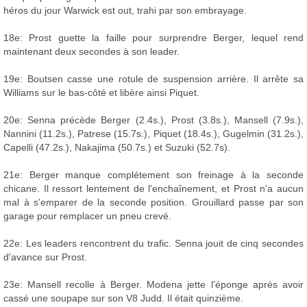
héros du jour Warwick est out, trahi par son embrayage.
18e: Prost guette la faille pour surprendre Berger, lequel rend
maintenant deux secondes à son leader.
19e: Boutsen casse une rotule de suspension arrière. Il arrête sa
Williams sur le bas-côté et libère ainsi Piquet.
20e: Senna précède Berger (2.4s.), Prost (3.8s.), Mansell (7.9s.),
Nannini (11.2s.), Patrese (15.7s.), Piquet (18.4s.), Gugelmin (31.2s.),
Capelli (47.2s.), Nakajima (50.7s.) et Suzuki (52.7s).
21e: Berger manque complétement son freinage à la seconde
chicane. Il ressort lentement de l'enchaînement, et Prost n'a aucun
mal à s'emparer de la seconde position. Grouillard passe par son
garage pour remplacer un pneu crevé.
22e: Les leaders rencontrent du trafic. Senna jouit de cinq secondes
d'avance sur Prost.
23e: Mansell recolle à Berger. Modena jette l'éponge après avoir
cassé une soupape sur son V8 Judd. Il était quinzième.