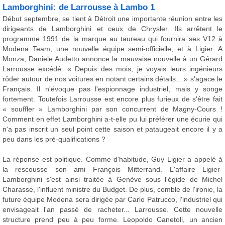
Lamborghini: de Larrousse à Lambo 1
Début septembre, se tient à Détroit une importante réunion entre les
dirigeants de Lamborghini et ceux de Chrysler. Ils arrêtent le
programme 1991 de la marque au taureau qui fournira ses V12 à
Modena Team, une nouvelle équipe semi-officielle, et à Ligier. A
Monza, Daniele Audetto annonce la mauvaise nouvelle à un Gérard
Larrousse excédé. « Depuis des mois, je voyais leurs ingénieurs
rôder autour de nos voitures en notant certains détails... » s'agace le
Français. Il n'évoque pas l'espionnage industriel, mais y songe
fortement. Toutefois Larrousse est encore plus furieux de s'être fait
« souffler » Lamborghini par son concurrent de Magny-Cours !
Comment en effet Lamborghini a-t-elle pu lui préférer une écurie qui
n'a pas inscrit un seul point cette saison et pataugeait encore il y a
peu dans les pré-qualifications ?
La réponse est politique. Comme d'habitude, Guy Ligier a appelé à
la rescousse son ami François Mitterrand. L'affaire Ligier-
Lamborghini s'est ainsi traitée à Genève sous l'égide de Michel
Charasse, l'influent ministre du Budget. De plus, comble de l'ironie, la
future équipe Modena sera dirigée par Carlo Patrucco, l'industriel qui
envisageait l'an passé de racheter... Larrousse. Cette nouvelle
structure prend peu à peu forme. Leopoldo Canetoli, un ancien