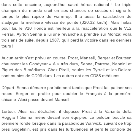
dans cette enceinte, aujourd'hui sacré héros national ! Le triple
champion du monde croit en ses chances de succès et signe le
temps le plus rapide du warm-up. Il a aussi la satisfaction de
s'adjuger la meilleure vitesse de pointe (320,32 km/h). Mais hélas
pour lui, le V10 Honda est meilleur à la réaccélération que le V12
Ferrari. Ayrton Senna a lui une revanche à prendre sur Monza: voilà
trois ans de suite, depuis 1987, qu'il perd la victoire dans les derniers
tours !
Aucun arrêt n'est prévu en course. Prost, Mansell, Berger et Boutsen
chaussent les Goodyear « A » très durs, Senna, Patrese, Nannini et
Piquet des B médiums. Chez Pirelli, seules les Tyrrell et les Dallara
sont munies de CD96 durs. Les autres ont des CD88 médiums.
Départ: Senna démarre parfaitement tandis que Prost fait patiner ses
roues. Berger en profite pour doubler le Français à la première
chicane. Alesi passe devant Mansell.
1ertour: Alesi est déchaîné: il dépasse Prost à la Variante della
Roggia ! Senna mène devant son équipier. Le peloton boucle sa
première ronde lorsque dans la parabolique Warwick, suivant de trop
près Gugelmin, est pris dans les turbulences et perd le contrôle de