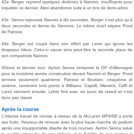
42e: Berger reprend quelques dixièmes à Nannini, insuffisants pour
inquiéter ce dernier. Alesi abandonne suite à un bris de demi-arbre.
43e: Senna repousse Nannini à dix secondes. Berger n'est plus qu'à
deux secondes et demie du Siennois. Le même écart sépare Prost
de Patrese.
44e: Berger est coupé dans son effort par Larini qui ignore les
drapeaux bleus. Celui-ci sauve ainsi peut-être la seconde place de
son compatriote Nannini.
45ème et dernier tour: Ayrton Senna remporte le GP d'Allemagne
pour la troisième année consécutive devant Nannini et Berger. Prost
termine seulement quatrième. Patrese et Boutsen, cinquième et
sixième, ramènent trois points à Williams. Capelli, Warwick, Caffi et
Larini viennent ensuite. Lehto finit avec six tours de retard et n'est
donc pas classé.
Après la course
L'intense travail de remise à niveau de la McLaren MP4/5B a porté
ses fruits. Heureux de renouer avec la plus haute marche du podium
après une insupportable disette de trois courses, Ayrton Senna salue