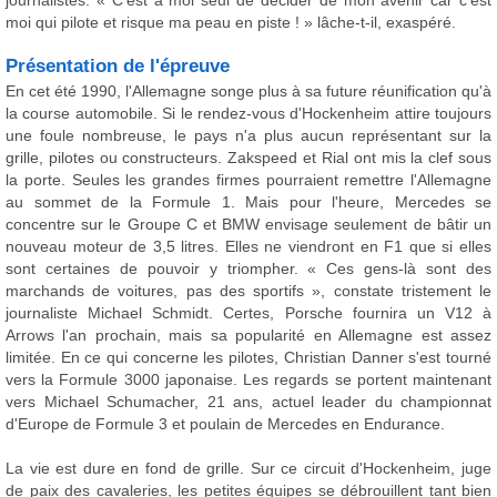
journalistes. « C'est à moi seul de décider de mon avenir car c'est
moi qui pilote et risque ma peau en piste ! » lâche-t-il, exaspéré.
Présentation de l'épreuve
En cet été 1990, l'Allemagne songe plus à sa future réunification qu'à
la course automobile. Si le rendez-vous d'Hockenheim attire toujours
une foule nombreuse, le pays n'a plus aucun représentant sur la
grille, pilotes ou constructeurs. Zakspeed et Rial ont mis la clef sous
la porte. Seules les grandes firmes pourraient remettre l'Allemagne
au sommet de la Formule 1. Mais pour l'heure, Mercedes se
concentre sur le Groupe C et BMW envisage seulement de bâtir un
nouveau moteur de 3,5 litres. Elles ne viendront en F1 que si elles
sont certaines de pouvoir y triompher. « Ces gens-là sont des
marchands de voitures, pas des sportifs », constate tristement le
journaliste Michael Schmidt. Certes, Porsche fournira un V12 à
Arrows l'an prochain, mais sa popularité en Allemagne est assez
limitée. En ce qui concerne les pilotes, Christian Danner s'est tourné
vers la Formule 3000 japonaise. Les regards se portent maintenant
vers Michael Schumacher, 21 ans, actuel leader du championnat
d'Europe de Formule 3 et poulain de Mercedes en Endurance.
La vie est dure en fond de grille. Sur ce circuit d'Hockenheim, juge
de paix des cavaleries, les petites équipes se débrouillent tant bien