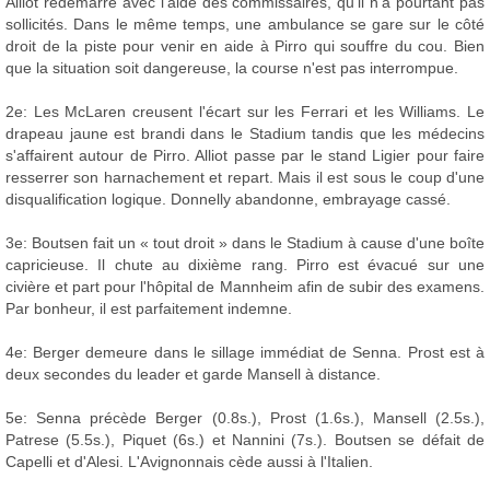
Alliot redémarre avec l'aide des commissaires, qu'il n'a pourtant pas
sollicités. Dans le même temps, une ambulance se gare sur le côté
droit de la piste pour venir en aide à Pirro qui souffre du cou. Bien
que la situation soit dangereuse, la course n'est pas interrompue.
2e: Les McLaren creusent l'écart sur les Ferrari et les Williams. Le
drapeau jaune est brandi dans le Stadium tandis que les médecins
s'affairent autour de Pirro. Alliot passe par le stand Ligier pour faire
resserrer son harnachement et repart. Mais il est sous le coup d'une
disqualification logique. Donnelly abandonne, embrayage cassé.
3e: Boutsen fait un « tout droit » dans le Stadium à cause d'une boîte
capricieuse. Il chute au dixième rang. Pirro est évacué sur une
civière et part pour l'hôpital de Mannheim afin de subir des examens.
Par bonheur, il est parfaitement indemne.
4e: Berger demeure dans le sillage immédiat de Senna. Prost est à
deux secondes du leader et garde Mansell à distance.
5e: Senna précède Berger (0.8s.), Prost (1.6s.), Mansell (2.5s.),
Patrese (5.5s.), Piquet (6s.) et Nannini (7s.). Boutsen se défait de
Capelli et d'Alesi. L'Avignonnais cède aussi à l'Italien.