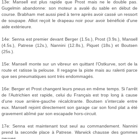
13e: Mansell est plus rapide que Prost mais ne le double pas.
Gugelmin abandonne: son moteur a avalé du sable en début de
course. Brabham met aussi pied à terre après avoir cassé un ressort
de soupape. Alliot reçoit le drapeau noir pour avoir bénéficié d'une
aide extérieure.
14e: Senna est premier devant Berger (1.5s.), Prost (3.9s.), Mansell
(4.5s.), Patrese (12s.), Nannini (12.8s.), Piquet (18s.) et Boutsen
(25s.).
15e: Mansell monte sur un vibreur en quittant l'Ostkurve, sort de la
route et ratisse la pelouse. Il regagne la piste mais au ralenti parce
que ses pneumatiques sont très endommagés.
16e: Berger et Prost changent leurs pneus en même temps. Si l'arrêt
de l'Autrichien est rapide, celui du Français est trop long à cause
d'une roue arrière-gauche récalcitrante. Boutsen s'intercale entre
eux. Mansell rejoint directement son garage car son fond plat a été
gravement abîmé par son escapade hors-circuit.
17e: Senna est maintenant tout seul au commandement. Nannini
prend la seconde place à Patrese. Warwick chausse des gommes
neuves.