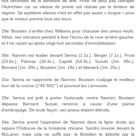
huit secondes de la Benetton de tête. Prost ne peut pas rattraper
l'Autrichien car sa vitesse de pointe est réduite par le limiteur de
régime. Sa septième vitesse n'est en effet pas assez « longue » pour
que le moteur prenne tous ses tours.
29e: Boutsen s'arrête chez Williams pour chausser des pneus neufs.
Hélas, ses mécanos peinent à fixer l'écrou de la roue arrière-gauche,
et il ne repart qu'après vingt-huit secondes d'immobilisation.
30e: Nannini est leader devant Senna (1.1s.), Berger (7.1s.), Prost
(23.6s.), Patrese (34.4s.), Capelli (54.9s.), Suzuki (1m. 08s.),
Bernard (1m. 09s.), Boutsen (1m. 19s.) et Warwick (1m. 25s.).
31e: Senna se rapproche de Nannini. Boutsen s'adjuge le meilleur
tour de la course (1'45''602''') et poursuit les Larrousse.
33e: Senna est prêt à porter l'estocade contre Nannini. Boutsen
dépasse Bernard. Suzuki renonce à cause d'une panne
d'embrayage. De toute façon, ses pneus étaient détruits.
34e: Senna prend l'aspiration de Nannini dans la ligne droite qui
sépare l'Ostkurve de la troisième chicane. Sandro louvoie devant la
McLaren, mais cela ne suffit pas: le Brésilien le déboîte par la