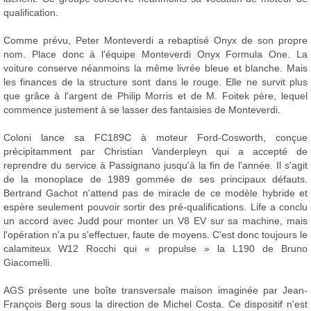
qualification.
Comme prévu, Peter Monteverdi a rebaptisé Onyx de son propre
nom. Place donc à l'équipe Monteverdi Onyx Formula One. La
voiture conserve néanmoins la même livrée bleue et blanche. Mais
les finances de la structure sont dans le rouge. Elle ne survit plus
que grâce à l'argent de Philip Morris et de M. Foitek père, lequel
commence justement à se lasser des fantaisies de Monteverdi.
Coloni lance sa FC189C à moteur Ford-Cosworth, conçue
précipitamment par Christian Vanderpleyn qui a accepté de
reprendre du service à Passignano jusqu'à la fin de l'année. Il s'agit
de la monoplace de 1989 gommée de ses principaux défauts.
Bertrand Gachot n'attend pas de miracle de ce modèle hybride et
espère seulement pouvoir sortir des pré-qualifications. Life a conclu
un accord avec Judd pour monter un V8 EV sur sa machine, mais
l'opération n'a pu s'effectuer, faute de moyens. C'est donc toujours le
calamiteux W12 Rocchi qui « propulse » la L190 de Bruno
Giacomelli.
AGS présente une boîte transversale maison imaginée par Jean-
François Berg sous la direction de Michel Costa. Ce dispositif n'est