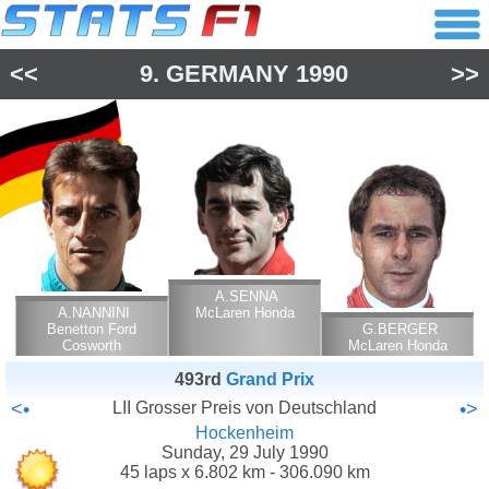
<<
9.
GERMANY
1990
>>
A.SENNA
A.NANNINI
McLaren Honda
Benetton Ford
G.BERGER
Cosworth
McLaren Honda
493rd
Grand Prix
<•
LII Grosser Preis von Deutschland
•>
Hockenheim
Sunday, 29 July 1990
45 laps x 6.802 km - 306.090 km