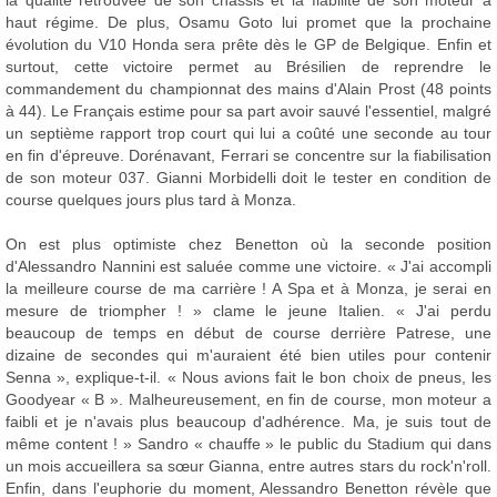
la qualité retrouvée de son châssis et la fiabilité de son moteur à
haut régime. De plus, Osamu Goto lui promet que la prochaine
évolution du V10 Honda sera prête dès le GP de Belgique. Enfin et
surtout, cette victoire permet au Brésilien de reprendre le
commandement du championnat des mains d'Alain Prost (48 points
à 44). Le Français estime pour sa part avoir sauvé l'essentiel, malgré
un septième rapport trop court qui lui a coûté une seconde au tour
en fin d'épreuve. Dorénavant, Ferrari se concentre sur la fiabilisation
de son moteur 037. Gianni Morbidelli doit le tester en condition de
course quelques jours plus tard à Monza.
On est plus optimiste chez Benetton où la seconde position
d'Alessandro Nannini est saluée comme une victoire. « J'ai accompli
la meilleure course de ma carrière ! A Spa et à Monza, je serai en
mesure de triompher ! » clame le jeune Italien. « J'ai perdu
beaucoup de temps en début de course derrière Patrese, une
dizaine de secondes qui m'auraient été bien utiles pour contenir
Senna », explique-t-il. « Nous avions fait le bon choix de pneus, les
Goodyear « B ». Malheureusement, en fin de course, mon moteur a
faibli et je n'avais plus beaucoup d'adhérence. Ma, je suis tout de
même content ! » Sandro « chauffe » le public du Stadium qui dans
un mois accueillera sa sœur Gianna, entre autres stars du rock'n'roll.
Enfin, dans l'euphorie du moment, Alessandro Benetton révèle que