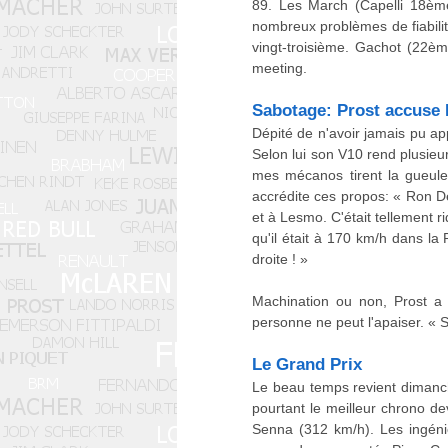
89. Les March (Capelli 18èm
nombreux problèmes de fiabili
vingt-troisième. Gachot (22èm
meeting.
Sabotage: Prost accuse 
Dépité de n'avoir jamais pu a
Selon lui son V10 rend plusieur
mes mécanos tirent la gueule.
accrédite ces propos: « Ron D
et à Lesmo. C'était tellement ri
qu'il était à 170 km/h dans la 
droite ! »
Machination ou non, Prost a 
personne ne peut l'apaiser. « Si
Le Grand Prix
Le beau temps revient dimanc
pourtant le meilleur chrono de
Senna (312 km/h). Les ingéni