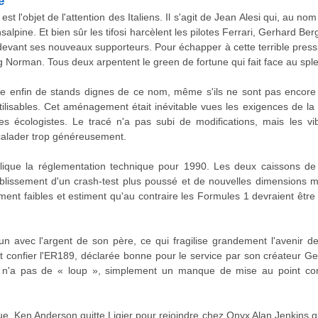
e
st l'objet de l'attention des Italiens. Il s'agit de Jean Alesi qui, au nom
alpine. Et bien sûr les tifosi harcèlent les pilotes Ferrari, Gerhard Ber
r devant ses nouveaux supporteurs. Pour échapper à cette terrible pressio
Norman. Tous deux arpentent le green de fortune qui fait face au spl
 enfin de stands dignes de ce nom, même s'ils ne sont pas encore 
tilisables. Cet aménagement était inévitable vues les exigences de l
es écologistes. Le tracé n'a pas subi de modifications, mais les v
scalader trop généreusement.
lique la réglementation technique pour 1990. Les deux caissons de p
tablissement d'un crash-test plus poussé et de nouvelles dimensions 
ement faibles et estiment qu'au contraire les Formules 1 devraient être
n avec l'argent de son père, ce qui fragilise grandement l'avenir de
it confier l'ER189, déclarée bonne pour le service par son créateur G
le n'a pas de « loup », simplement un manque de mise au point co
ue. Ken Anderson quitte Ligier pour rejoindre chez Onyx Alan Jenkins qu