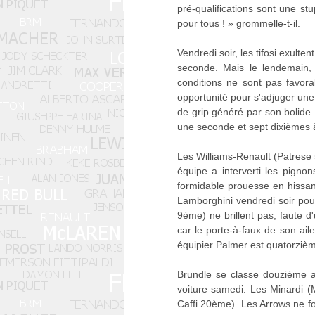
pré-qualifications sont une st
pour tous ! » grommelle-t-il.
Vendredi soir, les tifosi exult
seconde. Mais le lendemain, 
conditions ne sont pas favora
opportunité pour s'adjuger une 
de grip généré par son bolide.
une seconde et sept dixièmes à
Les Williams-Renault (Patres
équipe a interverti les pign
formidable prouesse en hissa
Lamborghini vendredi soir pour 
9ème) ne brillent pas, faute d
car le porte-à-faux de son ail
équipier Palmer est quatorziè
Brundle se classe douzième av
voiture samedi. Les Minardi 
Caffi 20ème). Les Arrows ne fo