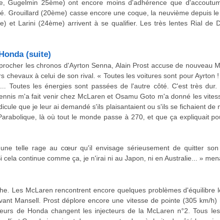
e, Gugelmin 25ème) ont encore moins d'adhérence que d'accoutumé
té. Grouillard (20ème) casse encore une coque, la neuvième depuis le 
e) et Larini (24ème) arrivent à se qualifier. Les très lentes Rial de
Honda (suite)
pprocher les chronos d'Ayrton Senna, Alain Prost accuse de nouveau
s chevaux à celui de son rival. « Toutes les voitures sont pour Ayrton !
.. Toutes les énergies sont passées de l'autre côté. C'est très dur.
ennis m'a fait venir chez McLaren et Osamu Goto m'a donné les vitess
dicule que je leur ai demandé s'ils plaisantaient ou s'ils se fichaient de m
Parabolique, là où tout le monde passe à 270, et que ça expliquait pour
une telle rage au cœur qu'il envisage sérieusement de quitter son
 cela continue comme ça, je n'irai ni au Japon, ni en Australie... » mena
he. Les McLaren rencontrent encore quelques problèmes d'équilibre l
vant Mansell. Prost déplore encore une vitesse de pointe (305 km/h) 
eurs de Honda changent les injecteurs de la McLaren n°2. Tous les 