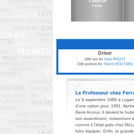
G.BERGER
Ferrari
Driver
39th win for
Alain PROST
10th podium for
Thierry BOUTSEN
Le Professeur chez Ferra
Le 6 septembre 1989 à Lugano, 
d'une option pour 1991. Aprè
René Arnoux, il devient le hui
son assentiment, notamment le p
comme il l'était jadis chez McL
futur équipier. Enfin, la gran