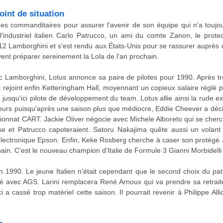
oint de situation
s commanditaires pour assurer l'avenir de son équipe qui n'a toujour
 l'industriel italien Carlo Patrucco, un ami du comte Zanon, le prote
le V12 Lamborghini et s'est rendu aux États-Unis pour se rassurer auprè
vent préparer sereinement la Lola de l'an prochain.
c Lamborghini, Lotus annonce sa paire de pilotes pour 1990. Après tro
rejoint enfin Ketteringham Hall, moyennant un copieux salaire réglé 
 jusqu'ici pilote de développement du team. Lotus allie ainsi la rude 
urs puisqu'après une saison plus que médiocre, Eddie Cheever a déci
ionnat CART. Jackie Oliver négocie avec Michele Alboreto qui se cherc
sse et Patrucco capoteraient. Satoru Nakajima quête aussi un volan
'électronique Epson. Enfin, Keke Rosberg cherche à caser son protégé J
hain. C'est le nouveau champion d'Italie de Formule 3 Gianni Morbidelli 
 en 1990. Le jeune Italien n'était cependant que le second choix du pat
gné avec AGS. Larini remplacera René Arnoux qui va prendre sa retraite.
ci a cassé trop matériel cette saison. Il pourrait revenir à Philippe All