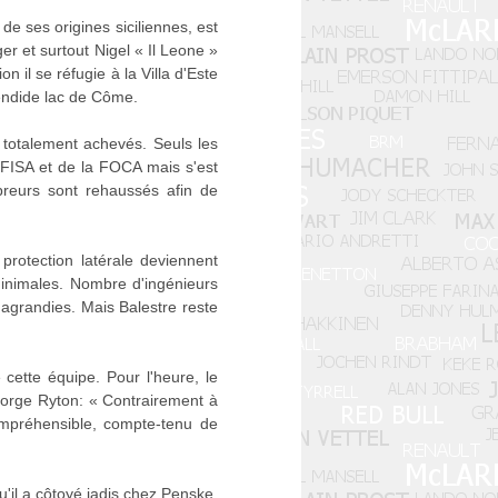
 de ses origines siciliennes, est
ger et surtout Nigel « Il Leone »
n il se réfugie à la Villa d'Este
endide lac de Côme.
totalement achevés. Seuls les
a FISA et de la FOCA mais s'est
ibreurs sont rehaussés afin de
rotection latérale deviennent
minimales. Nombre d'ingénieurs
 agrandies. Mais Balestre reste
 cette équipe. Pour l'heure, le
eorge Ryton: « Contrairement à
mpréhensible, compte-tenu de
'il a côtoyé jadis chez Penske.