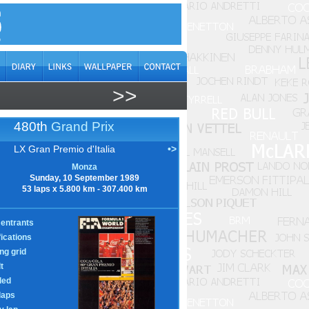
>>
480th
Grand Prix
LX Gran Premio d'Italia
•>
Monza
Sunday, 10 September 1989
53 laps x 5.800 km - 307.400 km
entrants
fications
ing grid
t
led
laps