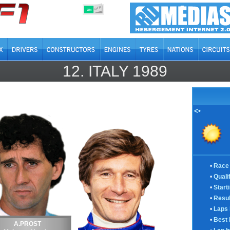
OFF
ON
12.
ITALY
1989
<•
•
Race 
•
Quali
•
Start
•
Resul
•
Laps 
•
Best 
A.PROST