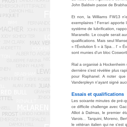
John Baldwin passe de Brabham
Et non, la Williams FW13 n'e
exemplaires ! Ferrari apporte
système de lubrification, rapp
Maranello. Le couple serait aus
qualifications. Mais seul Mans
« l'Évolution 5 » à Spa... l' « 
sont munies d'un bloc Cosworth
Rial a organisé à Hockenheim 
dernière s'est révélée plus r
pour Raphanel. A noter que S
Vanderpleyn n'ayant signé auc
Essais et qualifications
Les soixante minutes de pré-qua
ce difficile challenge avec Ga
Alliot à Dalmas, le premier 
Varois... Tarquini, Moreno, Be
le vétéran italien qui ne s'est