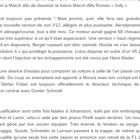
 à March afin de dessiner la future March-Alfa Romeo « Indy ».
st toujours pas présente ! Mais promis, juré, elle fera ses grands
 la nouvelle version de son V12, allégée et plus puissante. Aérodynam
ort alésage/course, tout a été revu. Ce moteur aurait gagné 68 chevau
si très supérieur à ce qu'il était auparavant. Une version « haut régi
ell en disposera, Berger cassant son bloc samedi. Honda ne s'en laiss
Évolution 4 » qui privilégie la puissance. Lotus dispose en outre d'un V8 
 dont l'injection et les échappements ont été revus par Heini Mader.
une séance d'essais pour comparer sa voiture à celle de l'an passé co
apide. Du coup un exemplaire est apporté à Monza mais son cockpit es
tefan Fober est toujours officiellement le directeur technique de 
un contrat avec Gunter Schmidt.
lification sont cette fois fatales à Johansson, trahi par son embrayage.
chot et Larini, celui-ci aidé par des pneus Pirelli super-tendres. Un n
étant gêné par son ancien équipier. Très énervé, le Vovéen se venge
rtaggia, Suzuki, Schneider et Larrauri passent à la trappe, de même q
 qualifié qu'une seule fois cette saison et annonce son retrait de la F1 