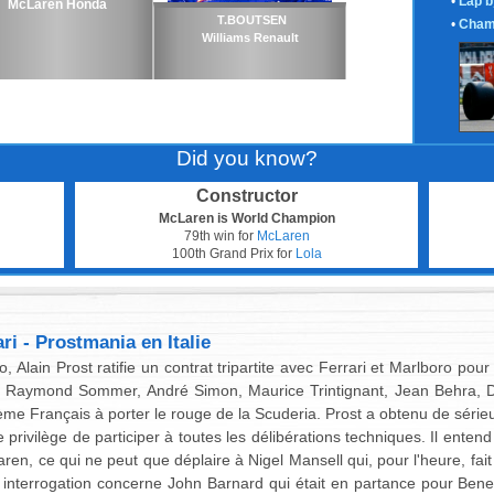
•
Lap b
McLaren Honda
T.BOUTSEN
•
Cham
Williams Renault
Did you know?
Constructor
McLaren is World Champion
79th win for
McLaren
100th Grand Prix for
Lola
ri - Prostmania en Italie
Alain Prost ratifie un contrat tripartite avec Ferrari et Marlboro po
s Raymond Sommer, André Simon, Maurice Trintignant, Jean Behra, Did
tième Français à porter le rouge de la Scuderia. Prost a obtenu de séri
rivilège de participer à toutes les délibérations techniques. Il entend 
aren, ce qui ne peut que déplaire à Nigel Mansell qui, pour l'heure, f
de interrogation concerne John Barnard qui était en partance pour Ben