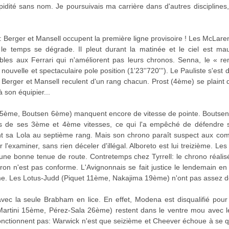
upidité sans nom. Je poursuivais ma carrière dans d'autres discipline
ent: Berger et Mansell occupent la première ligne provisoire ! Les McLa
le temps se dégrade. Il pleut durant la matinée et le ciel est ma
bles aux Ferrari qui n'améliorent pas leurs chronos. Senna, le « rena
nouvelle et spectaculaire pole position (1'23''720'''). Le Pauliste s'
 Berger et Mansell reculent d'un rang chacun. Prost (4ème) se plaint 
 son équipier...
e 5ème, Boutsen 6ème) manquent encore de vitesse de pointe. Boutsen
ons de ses 3ème et 4ème vitesses, ce qui l'a empêché de défendre se
nt sa Lola au septième rang. Mais son chrono paraît suspect aux com
l'examiner, sans rien déceler d'illégal. Alboreto est lui treizième. L
'une bonne tenue de route. Contretemps chez Tyrrell: le chrono réalis
eron n'est pas conforme. L'Avignonnais se fait justice le lendemain e
me. Les Lotus-Judd (Piquet 11ème, Nakajima 19ème) n'ont pas assez de
ec la seule Brabham en lice. En effet, Modena est disqualifié pour 
(Martini 15ème, Pérez-Sala 26ème) restent dans le ventre mou avec l
nctionnent pas: Warwick n'est que seizième et Cheever échoue à se qu