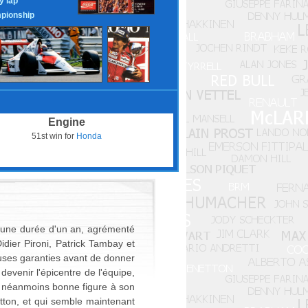
y lap
pionship
Engine
51st win for
Honda
ur une durée d'un an, agrémenté
ier Pironi, Patrick Tambay et
euses garanties avant de donner
devenir l'épicentre de l'équipe,
ait néanmoins bonne figure à son
etton, et qui semble maintenant