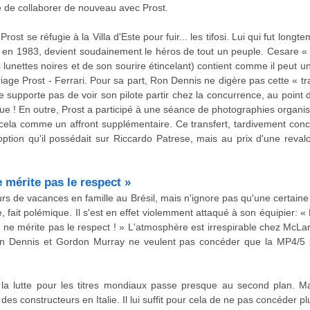
dée de collaborer de nouveau avec Prost.
 Prost se réfugie à la Villa d'Este pour fuir... les tifosi. Lui qui fut long
 en 1983, devient soudainement le héros de tout un peuple. Cesare «
 lunettes noires et de son sourire étincelant) contient comme il peut 
iage Prost - Ferrari. Pour sa part, Ron Dennis ne digère pas cette « t
e supporte pas de voir son pilote partir chez la concurrence, au point 
ue ! En outre, Prost a participé à une séance de photographies organ
cela comme un affront supplémentaire. Ce transfert, tardivement concl
'option qu'il possédait sur Riccardo Patrese, mais au prix d'une revalo
 mérite pas le respect »
urs de vacances en famille au Brésil, mais n'ignore pas qu'une certaine
, fait polémique. Il s'est en effet violemment attaqué à son équipier: « 
qui ne mérite pas le respect ! » L'atmosphère est irrespirable chez McL
on Dennis et Gordon Murray ne veulent pas concéder que la MP4/5 s
 la lutte pour les titres mondiaux passe presque au second plan. M
s constructeurs en Italie. Il lui suffit pour cela de ne pas concéder pl