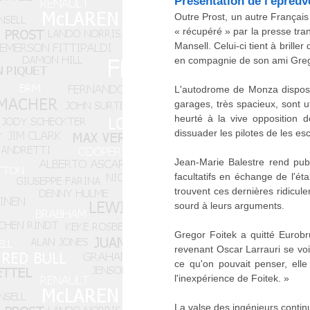
Présentation de l'épreuv
Outre Prost, un autre Français e
« récupéré » par la presse trans
Mansell. Celui-ci tient à brille
en compagnie de son ami Greg 
L'autodrome de Monza dispose
garages, très spacieux, sont u
heurté à la vive opposition d
dissuader les pilotes de les e
Jean-Marie Balestre rend pub
facultatifs en échange de l'é
trouvent ces dernières ridicul
sourd à leurs arguments.
Gregor Foitek a quitté Eurobru
revenant Oscar Larrauri se vo
ce qu'on pouvait penser, el
l'inexpérience de Foitek. »
La valse des ingénieurs contin