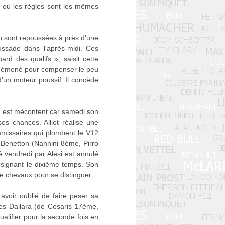
s, où les règles sont les mêmes
ren sont repoussées à près d'une
ussade dans l'après-midi. Ces
rd des qualifs », saisit cette
est démené pour compenser le peu
d'un moteur poussif. Il concède
 est mécontent car samedi son
s chances. Alliot réalise une
missaires qui plombent le V12
es Benetton (Nannini 8ème, Pirro
é vendredi par Alesi est annulé
n signant le dixième temps. Son
 chevaux pour se distinguer.
avoir oublié de faire peser sa
es Dallara (de Cesaris 17ème,
alifier pour la seconde fois en