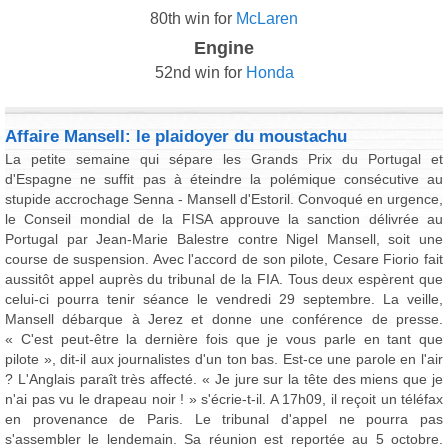
80th win for
McLaren
Engine
52nd win for
Honda
Affaire Mansell: le plaidoyer du moustachu
La petite semaine qui sépare les Grands Prix du Portugal et
d'Espagne ne suffit pas à éteindre la polémique consécutive au
stupide accrochage Senna - Mansell d'Estoril. Convoqué en urgence,
le Conseil mondial de la FISA approuve la sanction délivrée au
Portugal par Jean-Marie Balestre contre Nigel Mansell, soit une
course de suspension. Avec l'accord de son pilote, Cesare Fiorio fait
aussitôt appel auprès du tribunal de la FIA. Tous deux espèrent que
celui-ci pourra tenir séance le vendredi 29 septembre. La veille,
Mansell débarque à Jerez et donne une conférence de presse.
« C'est peut-être la dernière fois que je vous parle en tant que
pilote », dit-il aux journalistes d'un ton bas. Est-ce une parole en l'air
? L'Anglais paraît très affecté. « Je jure sur la tête des miens que je
n'ai pas vu le drapeau noir ! » s'écrie-t-il. A 17h09, il reçoit un téléfax
en provenance de Paris. Le tribunal d'appel ne pourra pas
s'assembler le lendemain. Sa réunion est reportée au 5 octobre.