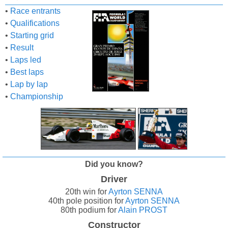
•
Race entrants
•
Qualifications
•
Starting grid
•
Result
•
Laps led
•
Best laps
•
Lap by lap
•
Championship
Did you know?
Driver
20th win for
Ayrton SENNA
40th pole position for
Ayrton SENNA
80th podium for
Alain PROST
Constructor