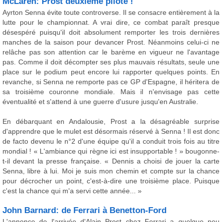
McLaren: Prost deuxième pilote !
Ayrton Senna évite toute controverse. Il se consacre entièrement à la
lutte pour le championnat. A vrai dire, ce combat paraît presque
désespéré puisqu'il doit absolument remporter les trois dernières
manches de la saison pour devancer Prost. Néanmoins celui-ci ne
relâche pas son attention car le barème en vigueur ne l'avantage
pas. Comme il doit décompter ses plus mauvais résultats, seule une
place sur le podium peut encore lui rapporter quelques points. En
revanche, si Senna ne remporte pas ce GP d'Espagne, il héritera de
sa troisième couronne mondiale. Mais il n'envisage pas cette
éventualité et s'attend à une guerre d'usure jusqu'en Australie.
En débarquant en Andalousie, Prost a la désagréable surprise
d'apprendre que le mulet est désormais réservé à Senna ! Il est donc
de facto devenu le n°2 d'une équipe qu'il a conduit trois fois au titre
mondial ! « L'ambiance qui règne ici est insupportable ! » bougonne-
t-il devant la presse française. « Dennis a choisi de jouer la carte
Senna, libre à lui. Moi je suis mon chemin et compte sur la chance
pour décrocher un point, c'est-à-dire une troisième place. Puisque
c'est la chance qui m'a servi cette année... »
John Barnard: de Ferrari à Benetton-Ford
L'annonce de l'arrivée d'Alain Prost chez Ferrari a quelque peu