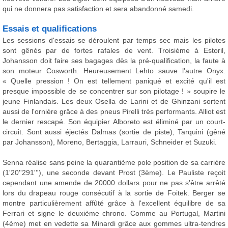
qui ne donnera pas satisfaction et sera abandonné samedi.
Essais et qualifications
Les sessions d'essais se déroulent par temps sec mais les pilotes
sont gênés par de fortes rafales de vent. Troisième à Estoril,
Johansson doit faire ses bagages dès la pré-qualification, la faute à
son moteur Cosworth. Heureusement Lehto sauve l'autre Onyx.
« Quelle pression ! On est tellement paniqué et excité qu'il est
presque impossible de se concentrer sur son pilotage ! » soupire le
jeune Finlandais. Les deux Osella de Larini et de Ghinzani sortent
aussi de l'ornière grâce à des pneus Pirelli très performants. Alliot est
le dernier rescapé. Son équipier Alboreto est éliminé par un court-
circuit. Sont aussi éjectés Dalmas (sortie de piste), Tarquini (gêné
par Johansson), Moreno, Bertaggia, Larrauri, Schneider et Suzuki.
Senna réalise sans peine la quarantième pole position de sa carrière
(1'20''291'''), une seconde devant Prost (3ème). Le Pauliste reçoit
cependant une amende de 20000 dollars pour ne pas s'être arrêté
lors du drapeau rouge consécutif à la sortie de Foitek. Berger se
montre particulièrement affûté grâce à l'excellent équilibre de sa
Ferrari et signe le deuxième chrono. Comme au Portugal, Martini
(4ème) met en vedette sa Minardi grâce aux gommes ultra-tendres