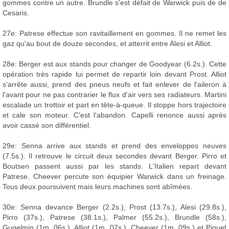
gommes contre un autre. Brundle s'est défait de Warwick puis de de
Cesaris.
27e: Patrese effectue son ravitaillement en gommes. Il ne remet les
gaz qu'au bout de douze secondes, et atterrit entre Alesi et Alliot.
28e: Berger est aux stands pour changer de Goodyear (6.2s.). Cette
opération très rapide lui permet de repartir loin devant Prost. Alliot
s'arrête aussi, prend des pneus neufs et fait enlever de l'aileron à
l'avant pour ne pas contrarier le flux d'air vers ses radiateurs. Martini
escalade un trottoir et part en tête-à-queue. Il stoppe hors trajectoire
et cale son moteur. C'est l'abandon. Capelli renonce aussi après
avoir cassé son différentiel.
29e: Senna arrive aux stands et prend des enveloppes neuves
(7.5s.). Il retrouve le circuit deux secondes devant Berger. Pirro et
Boutsen passent aussi par les stands. L'Italien repart devant
Patrese. Cheever percute son équipier Warwick dans un freinage.
Tous deux poursuivent mais leurs machines sont abîmées.
30e: Senna devance Berger (2.2s.), Prost (13.7s.), Alesi (29.8s.),
Pirro (37s.), Patrese (38.1s.), Palmer (55.2s.), Brundle (58s.),
Gugelmin (1m. 06s.), Alliot (1m. 07s.), Cheever (1m. 09s.) et Piquet