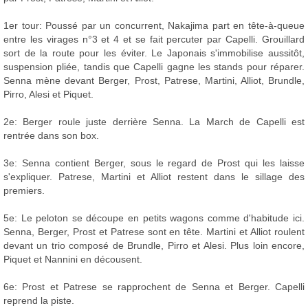
1er tour: Poussé par un concurrent, Nakajima part en tête-à-queue
entre les virages n°3 et 4 et se fait percuter par Capelli. Grouillard
sort de la route pour les éviter. Le Japonais s'immobilise aussitôt,
suspension pliée, tandis que Capelli gagne les stands pour réparer.
Senna mène devant Berger, Prost, Patrese, Martini, Alliot, Brundle,
Pirro, Alesi et Piquet.
2e: Berger roule juste derrière Senna. La March de Capelli est
rentrée dans son box.
3e: Senna contient Berger, sous le regard de Prost qui les laisse
s'expliquer. Patrese, Martini et Alliot restent dans le sillage des
premiers.
5e: Le peloton se découpe en petits wagons comme d'habitude ici.
Senna, Berger, Prost et Patrese sont en tête. Martini et Alliot roulent
devant un trio composé de Brundle, Pirro et Alesi. Plus loin encore,
Piquet et Nannini en décousent.
6e: Prost et Patrese se rapprochent de Senna et Berger. Capelli
reprend la piste.