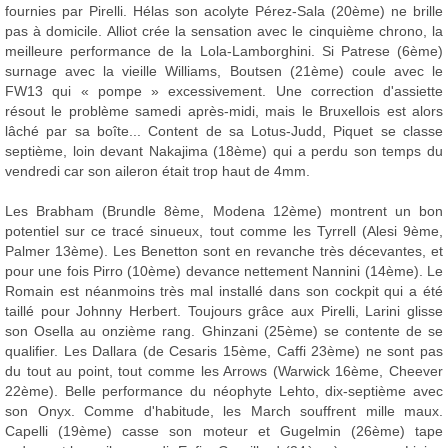
fournies par Pirelli. Hélas son acolyte Pérez-Sala (20ème) ne brille
pas à domicile. Alliot crée la sensation avec le cinquième chrono, la
meilleure performance de la Lola-Lamborghini. Si Patrese (6ème)
surnage avec la vieille Williams, Boutsen (21ème) coule avec le
FW13 qui « pompe » excessivement. Une correction d'assiette
résout le problème samedi après-midi, mais le Bruxellois est alors
lâché par sa boîte... Content de sa Lotus-Judd, Piquet se classe
septième, loin devant Nakajima (18ème) qui a perdu son temps du
vendredi car son aileron était trop haut de 4mm.
Les Brabham (Brundle 8ème, Modena 12ème) montrent un bon
potentiel sur ce tracé sinueux, tout comme les Tyrrell (Alesi 9ème,
Palmer 13ème). Les Benetton sont en revanche très décevantes, et
pour une fois Pirro (10ème) devance nettement Nannini (14ème). Le
Romain est néanmoins très mal installé dans son cockpit qui a été
taillé pour Johnny Herbert. Toujours grâce aux Pirelli, Larini glisse
son Osella au onzième rang. Ghinzani (25ème) se contente de se
qualifier. Les Dallara (de Cesaris 15ème, Caffi 23ème) ne sont pas
du tout au point, tout comme les Arrows (Warwick 16ème, Cheever
22ème). Belle performance du néophyte Lehto, dix-septième avec
son Onyx. Comme d'habitude, les March souffrent mille maux.
Capelli (19ème) casse son moteur et Gugelmin (26ème) tape