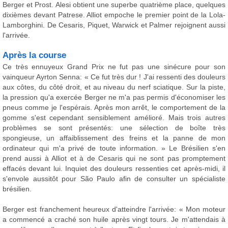
Berger et Prost. Alesi obtient une superbe quatrième place, quelques
dixièmes devant Patrese. Alliot empoche le premier point de la Lola-
Lamborghini. De Cesaris, Piquet, Warwick et Palmer rejoignent aussi
l'arrivée.
Après la course
Ce très ennuyeux Grand Prix ne fut pas une sinécure pour son
vainqueur Ayrton Senna: « Ce fut très dur ! J'ai ressenti des douleurs
aux côtes, du côté droit, et au niveau du nerf sciatique. Sur la piste,
la pression qu'a exercée Berger ne m'a pas permis d'économiser les
pneus comme je l'espérais. Après mon arrêt, le comportement de la
gomme s'est cependant sensiblement amélioré. Mais trois autres
problèmes se sont présentés: une sélection de boîte très
spongieuse, un affaiblissement des freins et la panne de mon
ordinateur qui m'a privé de toute information. » Le Brésilien s'en
prend aussi à Alliot et à de Cesaris qui ne sont pas promptement
effacés devant lui. Inquiet des douleurs ressenties cet après-midi, il
s'envole aussitôt pour São Paulo afin de consulter un spécialiste
brésilien.
Berger est franchement heureux d'atteindre l'arrivée: « Mon moteur
a commencé a craché son huile après vingt tours. Je m'attendais à