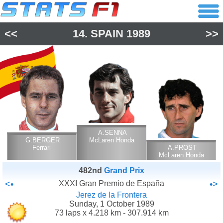
<<
14.
SPAIN
1989
>>
A.SENNA
G.BERGER
McLaren Honda
Ferrari
A.PROST
McLaren Honda
482nd
Grand Prix
<•
XXXI Gran Premio de España
•>
Jerez de la Frontera
Sunday, 1 October 1989
73 laps x 4.218 km - 307.914 km