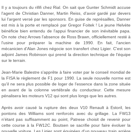
Il y a toujours du rififi chez Rial. On sait que Gunter Schmidt accuse
l'agent de Christian Danner, Martin Reiss, d'avoir gardé par devers
lui l'argent versé par les sponsors. En guise de représailles, Danner
est mis à la porte et remplacé par Gregor Foitek ! Le jeune Helvète
bénéficie bien entendu de l'appui financier de son inévitable papa.
On note chez Arrows l'absence de Ross Brawn, officiellement resté à
l'usine pour préparer la machine de 1990. En fait, l'ancien
mécanicien d'Alan Jones négocie son transfert chez Ligier. C'est son
adjoint James Robinson qui prend la direction technique de l'équipe
sur le terrain.
Jean-Marie Balestre s'apprête à faire voter par le conseil mondial de
la FISA le règlement de F1 pour 1990. La seule nouvelle norme est
qu'il ne sera plus possible de loger de l'essence dans la zone située
en avant de la colonne vertébrale du conducteur. Cette mesure
pénalisera les moteurs V12 qui sont plus longs que les autres.
Après avoir causé la rupture des deux V10 Renault à Estoril, les
pontons des Williams sont renforcés avec du grillage. La FW13
n'étant pas suffisamment au point, Patrese choisit de revenir pour
cette course à la FW12C. Boutsen se sacrifie pour faire évoluer la
nouvelle voiture. Les Ligier sont équipées d'un nouveau train arrière