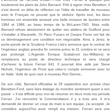
bouleversé les plans de John Barnard. Prêt à signer chez Benetton, il
s'est donné un délai de réflexion car l'idée de travailler de nouveau
avec le Français ne pouvait que le séduire. Après tout, les deux
hommes ont ensemble amassé une belle moisson de lauriers entre
1984 et 1986, au beau temps de la McLaren-TAG. Mais voilà:
Barnard refuse absolument de quitter ses ateliers de Guilford pour
s'installer à Maranello. Or Piero Fusaro et Cesare Fiorio ont fait de
ce déménagement une condition non négociable. Ainsi, à Jerez, le
porte-parole de la Scuderia Franco Listro annonce que le contrat de
l'ingénieur anglais prendra fin comme prévu le 31 octobre et ne sera
pas prolongé. L'Argentin Enrique Scalabroni (ex-Williams) le
remplacera au poste de directeur technique et sera chargé
d'achever la future Ferrari 641. Il pourrait être aidé par Steve
Nichols, l'ingénieur de Prost que celui-ci compte emmener avec lui
en Italie. Voilà de quoi ravir à nouveau Ron Dennis...
De son côté, Barnard officialise le 29 septembre son arrivée chez
Benetton-Ford, sans faire étalage du moindre sentiment quant à son
passé: « Il est difficile pour moi de résumer en deux mots ma période
Ferrari. J'ai rencontré le Commendatore il y a trois ans. Il m'a
demandé de donner un coup de main à son équipe, j'ai accepté. Je
considère aujourd'hui avoir rempli ma mission. Ferrari sera une