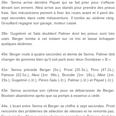
36e: Senna arrive derrière Piquet qui se fait prier pour s'effacer
devant son ennemi. Alesi arrive aux stands pour prendre des pneus
frais. Ses mécaniciens peinent à fixer les roues avant et il perd dix-
sept secondes dans cette mésaventure. Il tombe au sixième rang.
Grouillard regagne son garage, moteur cassé.
38e: Gugelmin et Sala doublent Palmer dont les pneus sont très
usés. Berger tombe à cet instant sur ce trio et laisse échapper
quelques dixièmes.
40e: Berger roule à quatre secondes et demie de Senna. Palmer doit
changer de gommes bien qu'il soit parti avec deux Goodyear « B ».
41e: Senna précède Berger (5s.), Prost (25.3s.), Pirro (47.2s.),
Patrese (52.5s.), Alesi (1m. 08s.), Brundle (1m. 18s.), Alliot (1m.
19s.), Gugelmin (-1t.), Pérez-Sala (-1t.), Palmer (-1t.) et Piquet (-1t.).
43e: Senna accentue son rythme pour se débarrasser de Berger.
Boutsen abandonne après que sa pompe à essence a cédé.
44e: L'écart entre Senna et Berger se chiffre à sept secondes. Prost
rencontre des problèmes de sélection de vitesses et ne remonte pas.