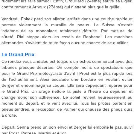
rudement les rails samedi. Enfin, Grouillard (24ème) sauve sa Ligier,
contrairement à Arnoux (27ème) qui n'attend plus que la quille.
Vendredi, Foitek perd son aileron arrière dans une courbe rapide et
percute violemment la muraille de pneus. Le Suisse s'extrait
indemne de sa monoplace totalement détruite. Par mesure de
sûreté, Rial stoppe alors les essais de Raphanel. Les machines
allemandes n'avaient de toute façon aucune chance de se qualifier.
Le Grand Prix
Ce rendez-vous andalou est toujours un échec commercial avec des
tribunes presque désertes. On compte moins de spectateurs que
pour le Grand Prix motocycliste d'avril ! Prost est le plus rapide lors
de l'échauffement. Alesi escalade une bordure en voulant éviter
Berger et endommage sa coque. Elle sera cependant réparée pour
le Grand Prix. Un orage nettoie la piste à l'heure du déjeuner et
change donc son adhérence. Le soleil revient heureusement au
moment du départ, et le vent avec lui. Tous les pilotes partent en
pneus tendres, à l'exception de Palmer qui chausse des pneus durs
à droite.
Départ: Senna prend un bon envol et Berger lui emboîte le pas, suivi
par Prost, Patrese, Martini et Alliot.