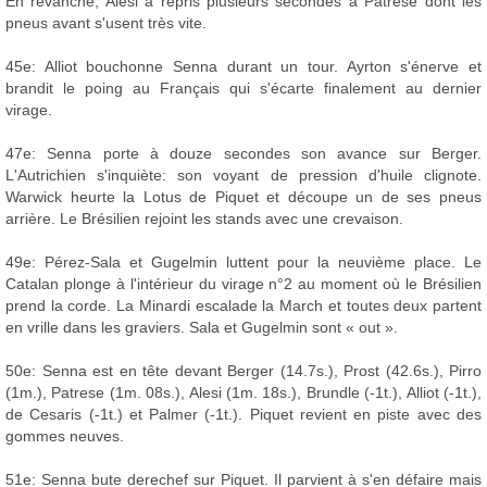
En revanche, Alesi a repris plusieurs secondes à Patrese dont les
pneus avant s'usent très vite.
45e: Alliot bouchonne Senna durant un tour. Ayrton s'énerve et
brandit le poing au Français qui s'écarte finalement au dernier
virage.
47e: Senna porte à douze secondes son avance sur Berger.
L'Autrichien s'inquiète: son voyant de pression d'huile clignote.
Warwick heurte la Lotus de Piquet et découpe un de ses pneus
arrière. Le Brésilien rejoint les stands avec une crevaison.
49e: Pérez-Sala et Gugelmin luttent pour la neuvième place. Le
Catalan plonge à l'intérieur du virage n°2 au moment où le Brésilien
prend la corde. La Minardi escalade la March et toutes deux partent
en vrille dans les graviers. Sala et Gugelmin sont « out ».
50e: Senna est en tête devant Berger (14.7s.), Prost (42.6s.), Pirro
(1m.), Patrese (1m. 08s.), Alesi (1m. 18s.), Brundle (-1t.), Alliot (-1t.),
de Cesaris (-1t.) et Palmer (-1t.). Piquet revient en piste avec des
gommes neuves.
51e: Senna bute derechef sur Piquet. Il parvient à s'en défaire mais