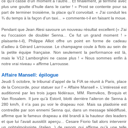
ce qu'il casse d'un moment à l'autre... Et finalement, je termine avec
plus une goutte d'huile dans le carter ! » Prost se contente pour sa
part de terminer troisième, la place qu'il convoitait. « J'ai conduit les
¾ du temps à la façon d'un taxi... » commente-t-il en faisant la moue.
Pendant que Jean Alesi savoure un nouveau résultat excellent (« J'ai
eu l'occasion de doubler Senna... Ce fut un grand moment ! »
plaisante-t-il), Philippe Alliot offre un point en forme de cadeau
d'adieu à Gérard Larrousse. Le champagne coule à flots au sein de
la petite équipe française. Non seulement la performance est là,
mais le V12 Lamborghini ne casse plus ! « Nous sommes enfin à
notre vrai niveau » affirme Larrousse.
Affaire Mansell: épilogue
Jeudi 5 octobre, le tribunal d'appel de la FIA se réunit à Paris, place
de la Concorde, pour statuer sur l' « Affaire Mansell ». L'intéressé est
auditionné par les trois juges fédéraux, MM. Remvikos, Broquis et
Van Rosalem. Il jure qu'à Estoril, blotti derrière l'aileron de Senna à
280 km/h, il n'a pas pu voir le drapeau noir. Mais sa plaidoirie est
contredite par son ennemi Senna qui, dans un message télédiffusé,
affirme que le fameux drapeau a été brandi à la hauteur des leaders
et que lui l'avait aussitôt aperçu... Cesare Fiorio fait alors intervenir
un ophtalmologiste (italien...) de renom qui affirme qu'à une telle