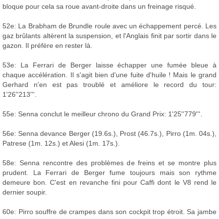
bloque pour cela sa roue avant-droite dans un freinage risqué.
52e: La Brabham de Brundle roule avec un échappement percé. Les
gaz brûlants altèrent la suspension, et l'Anglais finit par sortir dans le
gazon. Il préfère en rester là.
53e: La Ferrari de Berger laisse échapper une fumée bleue à
chaque accélération. Il s'agit bien d'une fuite d'huile ! Mais le grand
Gerhard n'en est pas troublé et améliore le record du tour:
1'26''213'''.
55e: Senna conclut le meilleur chrono du Grand Prix: 1'25''779'''.
56e: Senna devance Berger (19.6s.), Prost (46.7s.), Pirro (1m. 04s.),
Patrese (1m. 12s.) et Alesi (1m. 17s.).
58e: Senna rencontre des problèmes de freins et se montre plus
prudent. La Ferrari de Berger fume toujours mais son rythme
demeure bon. C'est en revanche fini pour Caffi dont le V8 rend le
dernier soupir.
60e: Pirro souffre de crampes dans son cockpit trop étroit. Sa jambe