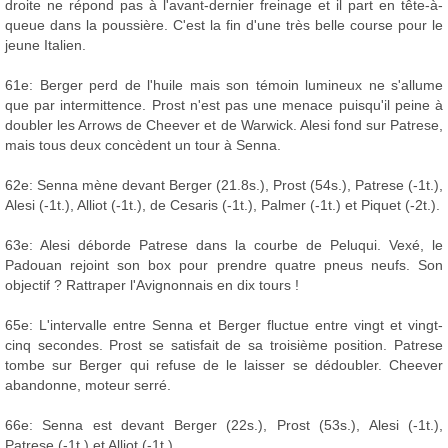
droite ne répond pas à l'avant-dernier freinage et il part en tête-à-
queue dans la poussière. C'est la fin d'une très belle course pour le
jeune Italien.
61e: Berger perd de l'huile mais son témoin lumineux ne s'allume
que par intermittence. Prost n'est pas une menace puisqu'il peine à
doubler les Arrows de Cheever et de Warwick. Alesi fond sur Patrese,
mais tous deux concèdent un tour à Senna.
62e: Senna mène devant Berger (21.8s.), Prost (54s.), Patrese (-1t.),
Alesi (-1t.), Alliot (-1t.), de Cesaris (-1t.), Palmer (-1t.) et Piquet (-2t.).
63e: Alesi déborde Patrese dans la courbe de Peluqui. Vexé, le
Padouan rejoint son box pour prendre quatre pneus neufs. Son
objectif ? Rattraper l'Avignonnais en dix tours !
65e: L'intervalle entre Senna et Berger fluctue entre vingt et vingt-
cinq secondes. Prost se satisfait de sa troisième position. Patrese
tombe sur Berger qui refuse de le laisser se dédoubler. Cheever
abandonne, moteur serré.
66e: Senna est devant Berger (22s.), Prost (53s.), Alesi (-1t.),
Patrese (-1t.) et Alliot (-1t.).