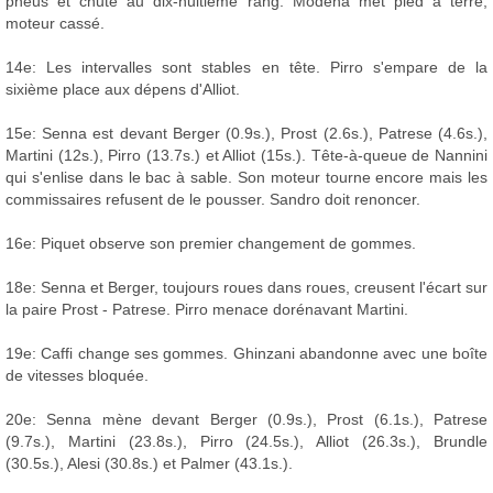
pneus et chute au dix-huitième rang. Modena met pied à terre,
moteur cassé.
14e: Les intervalles sont stables en tête. Pirro s'empare de la
sixième place aux dépens d'Alliot.
15e: Senna est devant Berger (0.9s.), Prost (2.6s.), Patrese (4.6s.),
Martini (12s.), Pirro (13.7s.) et Alliot (15s.). Tête-à-queue de Nannini
qui s'enlise dans le bac à sable. Son moteur tourne encore mais les
commissaires refusent de le pousser. Sandro doit renoncer.
16e: Piquet observe son premier changement de gommes.
18e: Senna et Berger, toujours roues dans roues, creusent l'écart sur
la paire Prost - Patrese. Pirro menace dorénavant Martini.
19e: Caffi change ses gommes. Ghinzani abandonne avec une boîte
de vitesses bloquée.
20e: Senna mène devant Berger (0.9s.), Prost (6.1s.), Patrese
(9.7s.), Martini (23.8s.), Pirro (24.5s.), Alliot (26.3s.), Brundle
(30.5s.), Alesi (30.8s.) et Palmer (43.1s.).