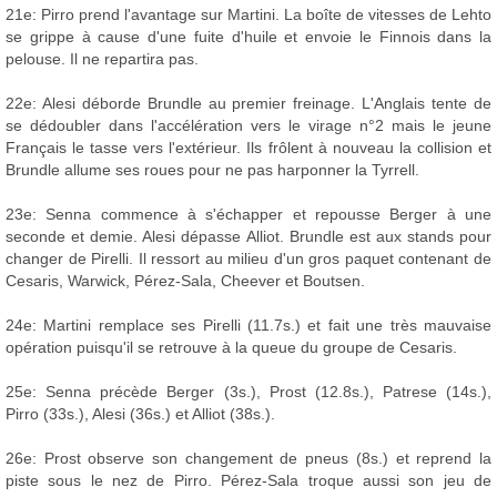
21e: Pirro prend l'avantage sur Martini. La boîte de vitesses de Lehto
se grippe à cause d'une fuite d'huile et envoie le Finnois dans la
pelouse. Il ne repartira pas.
22e: Alesi déborde Brundle au premier freinage. L'Anglais tente de
se dédoubler dans l'accélération vers le virage n°2 mais le jeune
Français le tasse vers l'extérieur. Ils frôlent à nouveau la collision et
Brundle allume ses roues pour ne pas harponner la Tyrrell.
23e: Senna commence à s'échapper et repousse Berger à une
seconde et demie. Alesi dépasse Alliot. Brundle est aux stands pour
changer de Pirelli. Il ressort au milieu d'un gros paquet contenant de
Cesaris, Warwick, Pérez-Sala, Cheever et Boutsen.
24e: Martini remplace ses Pirelli (11.7s.) et fait une très mauvaise
opération puisqu'il se retrouve à la queue du groupe de Cesaris.
25e: Senna précède Berger (3s.), Prost (12.8s.), Patrese (14s.),
Pirro (33s.), Alesi (36s.) et Alliot (38s.).
26e: Prost observe son changement de pneus (8s.) et reprend la
piste sous le nez de Pirro. Pérez-Sala troque aussi son jeu de