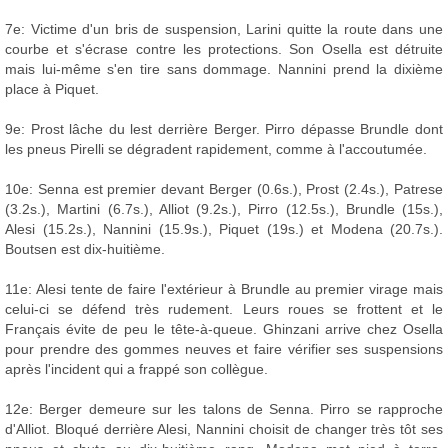
7e: Victime d'un bris de suspension, Larini quitte la route dans une
courbe et s'écrase contre les protections. Son Osella est détruite
mais lui-même s'en tire sans dommage. Nannini prend la dixième
place à Piquet.
9e: Prost lâche du lest derrière Berger. Pirro dépasse Brundle dont
les pneus Pirelli se dégradent rapidement, comme à l'accoutumée.
10e: Senna est premier devant Berger (0.6s.), Prost (2.4s.), Patrese
(3.2s.), Martini (6.7s.), Alliot (9.2s.), Pirro (12.5s.), Brundle (15s.),
Alesi (15.2s.), Nannini (15.9s.), Piquet (19s.) et Modena (20.7s.).
Boutsen est dix-huitième.
11e: Alesi tente de faire l'extérieur à Brundle au premier virage mais
celui-ci se défend très rudement. Leurs roues se frottent et le
Français évite de peu le tête-à-queue. Ghinzani arrive chez Osella
pour prendre des gommes neuves et faire vérifier ses suspensions
après l'incident qui a frappé son collègue.
12e: Berger demeure sur les talons de Senna. Pirro se rapproche
d'Alliot. Bloqué derrière Alesi, Nannini choisit de changer très tôt ses