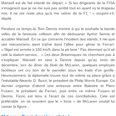
Mansell est de fait interdit de départ. « Si les dirigeants de la FISA
s'imaginent que je ne me suis pas arrêté tout en ayant vu le drapeau
noir, il ne me reste plus qu'à me retirer de la F1 ! » soupire-t-il,
dépité.
Pendant ce temps-là, Ron Dennis montre à qui le souhaite la bande
vidéo de la fameuse collision afin de dédouaner Ayrton Senna et
accabler Mansell. En ce qui concerne l'incident des stands, il nie que
ses mécaniciens aient traîné dans l'allée pour gêner la Ferrari:
« Nigel est arrivée à 150 km/h dans la pit-lane ! Pas étonnant qu'il ait
raté la station-service... » Les deux Britanniques ne cherchent pas à
s'expliquer. Mansell en veut à Dennis depuis qu'au mois de
décembre, lors du dîner de Noël de McLaren, quelques employés
facétieux ont cru bon de le parodier sous les traits d'un gorille.
Heureusement, la diplomatie trouve tout de même sa place grâce à
l'inévitable Aleardo G. Buzzi, le président de Philip Morris Europe. Ce
dernier organise d'abord une entrevue entre Balestre et Piero
Fusaro, le président de Ferrari, puis entre ce même Fusaro et
Dennis. Fiorio est tenu à l'écart de ces conciliabules. Cela est
préférable: on se souvient que le « boss » de McLaren voulait lui
casser la figure...