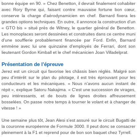
bonne équipe en 90. » Chez Benetton, il devrait finalement cohabiter
avec Rory Byrne qui, faisant contre mauvaise fortune bon cœur,
conserve la charge d'aérodynamicien en chef. Barnard fixera les
grandes options techniques. En outre, il annonce la construction d'un
« GTO bis » situé près de Witney, le quartier général de Benetton.
Les monoplaces seront dessinées et construites dans ce centre muni
d'une soufflerie probablement financée par Ford. Enfin, Barnard
emmène avec lui une quinzaine d'employés de Ferrari, dont son
lieutenant Gordon Kimball et le chef mécanicien Joan Villadelprat.
Présentation de l'épreuve
Jerez est un circuit qui favorise les châssis bien réglés. Malgré son
peu d'intérêt sur le plan du pilotage, il est très éprouvant pour les
conducteurs et les mécaniques. « Nous n'avons aucun instant de
répit », explique Satoru Nakajima. « C'est une succession de virages,
peu intéressants, et de bouts de lignes droites affreusement
bosselées. On passe notre temps à tourner le volant et à changer de
vitesse ! »
Une semaine plus tôt, Jean Alesi s'est assuré sur le circuit Bugatti de
la couronne européenne de Formule 3000. Il peut donc se consacrer
pleinement à la F1 et reprend pour de bon son baquet chez Tyrrell.