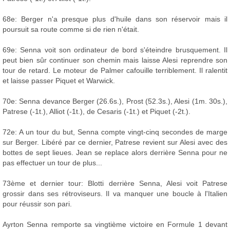
68e: Berger n'a presque plus d'huile dans son réservoir mais il
poursuit sa route comme si de rien n'était.
69e: Senna voit son ordinateur de bord s'éteindre brusquement. Il
peut bien sûr continuer son chemin mais laisse Alesi reprendre son
tour de retard. Le moteur de Palmer cafouille terriblement. Il ralentit
et laisse passer Piquet et Warwick.
70e: Senna devance Berger (26.6s.), Prost (52.3s.), Alesi (1m. 30s.),
Patrese (-1t.), Alliot (-1t.), de Cesaris (-1t.) et Piquet (-2t.).
72e: A un tour du but, Senna compte vingt-cinq secondes de marge
sur Berger. Libéré par ce dernier, Patrese revient sur Alesi avec des
bottes de sept lieues. Jean se replace alors derrière Senna pour ne
pas effectuer un tour de plus...
73ème et dernier tour: Blotti derrière Senna, Alesi voit Patrese
grossir dans ses rétroviseurs. Il va manquer une boucle à l'Italien
pour réussir son pari.
Ayrton Senna remporte sa vingtième victoire en Formule 1 devant