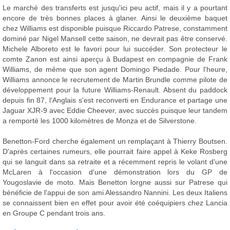
Le marché des transferts est jusqu'ici peu actif, mais il y a pourtant
encore de très bonnes places à glaner. Ainsi le deuxième baquet
chez Williams est disponible puisque Riccardo Patrese, constamment
dominé par Nigel Mansell cette saison, ne devrait pas être conservé.
Michele Alboreto est le favori pour lui succéder. Son protecteur le
comte Zanon est ainsi aperçu à Budapest en compagnie de Frank
Williams, de même que son agent Domingo Piedade. Pour l'heure,
Williams annonce le recrutement de Martin Brundle comme pilote de
développement pour la future Williams-Renault. Absent du paddock
depuis fin 87, l'Anglais s'est reconverti en Endurance et partage une
Jaguar XJR-9 avec Eddie Cheever, avec succès puisque leur tandem
a remporté les 1000 kilomètres de Monza et de Silverstone.
Benetton-Ford cherche également un remplaçant à Thierry Boutsen.
D'après certaines rumeurs, elle pourrait faire appel à Keke Rosberg
qui se languit dans sa retraite et a récemment repris le volant d'une
McLaren à l'occasion d'une démonstration lors du GP de
Yougoslavie de moto. Mais Benetton lorgne aussi sur Patrese qui
bénéficie de l'appui de son ami Alessandro Nannini. Les deux Italiens
se connaissent bien en effet pour avoir été coéquipiers chez Lancia
en Groupe C pendant trois ans.