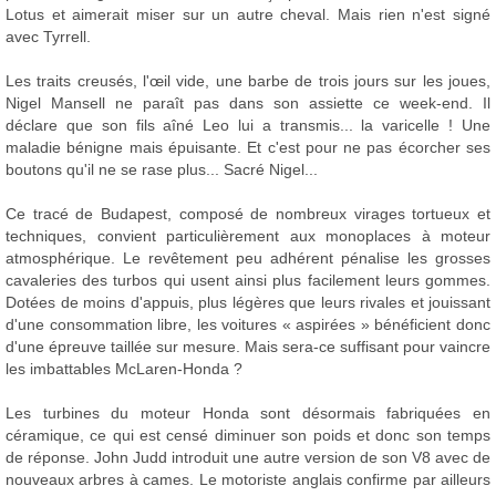
Lotus et aimerait miser sur un autre cheval. Mais rien n'est signé
avec Tyrrell.
Les traits creusés, l'œil vide, une barbe de trois jours sur les joues,
Nigel Mansell ne paraît pas dans son assiette ce week-end. Il
déclare que son fils aîné Leo lui a transmis... la varicelle ! Une
maladie bénigne mais épuisante. Et c'est pour ne pas écorcher ses
boutons qu'il ne se rase plus... Sacré Nigel...
Ce tracé de Budapest, composé de nombreux virages tortueux et
techniques, convient particulièrement aux monoplaces à moteur
atmosphérique. Le revêtement peu adhérent pénalise les grosses
cavaleries des turbos qui usent ainsi plus facilement leurs gommes.
Dotées de moins d'appuis, plus légères que leurs rivales et jouissant
d'une consommation libre, les voitures « aspirées » bénéficient donc
d'une épreuve taillée sur mesure. Mais sera-ce suffisant pour vaincre
les imbattables McLaren-Honda ?
Les turbines du moteur Honda sont désormais fabriquées en
céramique, ce qui est censé diminuer son poids et donc son temps
de réponse. John Judd introduit une autre version de son V8 avec de
nouveaux arbres à cames. Le motoriste anglais confirme par ailleurs