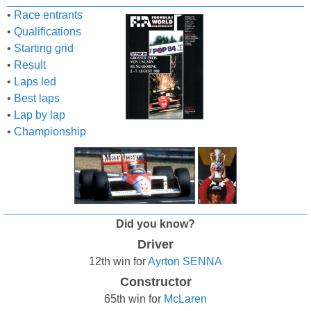
•
Race entrants
•
Qualifications
•
Starting grid
•
Result
•
Laps led
•
Best laps
•
Lap by lap
•
Championship
Did you know?
Driver
12th win for
Ayrton SENNA
Constructor
65th win for
McLaren