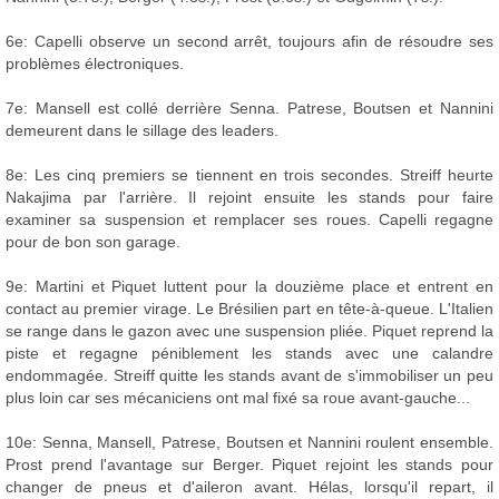
6e: Capelli observe un second arrêt, toujours afin de résoudre ses
problèmes électroniques.
7e: Mansell est collé derrière Senna. Patrese, Boutsen et Nannini
demeurent dans le sillage des leaders.
8e: Les cinq premiers se tiennent en trois secondes. Streiff heurte
Nakajima par l'arrière. Il rejoint ensuite les stands pour faire
examiner sa suspension et remplacer ses roues. Capelli regagne
pour de bon son garage.
9e: Martini et Piquet luttent pour la douzième place et entrent en
contact au premier virage. Le Brésilien part en tête-à-queue. L'Italien
se range dans le gazon avec une suspension pliée. Piquet reprend la
piste et regagne péniblement les stands avec une calandre
endommagée. Streiff quitte les stands avant de s'immobiliser un peu
plus loin car ses mécaniciens ont mal fixé sa roue avant-gauche...
10e: Senna, Mansell, Patrese, Boutsen et Nannini roulent ensemble.
Prost prend l'avantage sur Berger. Piquet rejoint les stands pour
changer de pneus et d'aileron avant. Hélas, lorsqu'il repart, il