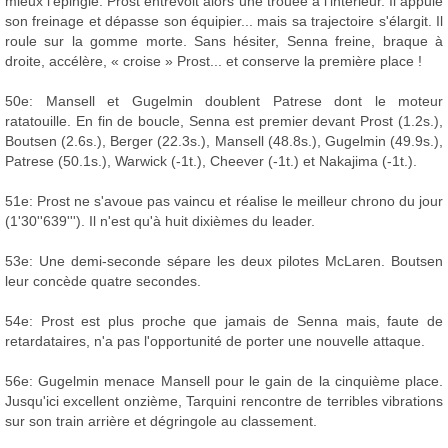
mieux l'épingle. Prost entrevoit alors une trouée à l'intérieur. Il appuie
son freinage et dépasse son équipier... mais sa trajectoire s'élargit. Il
roule sur la gomme morte. Sans hésiter, Senna freine, braque à
droite, accélère, « croise » Prost... et conserve la première place !
50e: Mansell et Gugelmin doublent Patrese dont le moteur
ratatouille. En fin de boucle, Senna est premier devant Prost (1.2s.),
Boutsen (2.6s.), Berger (22.3s.), Mansell (48.8s.), Gugelmin (49.9s.),
Patrese (50.1s.), Warwick (-1t.), Cheever (-1t.) et Nakajima (-1t.).
51e: Prost ne s'avoue pas vaincu et réalise le meilleur chrono du jour
(1'30''639'''). Il n'est qu'à huit dixièmes du leader.
53e: Une demi-seconde sépare les deux pilotes McLaren. Boutsen
leur concède quatre secondes.
54e: Prost est plus proche que jamais de Senna mais, faute de
retardataires, n'a pas l'opportunité de porter une nouvelle attaque.
56e: Gugelmin menace Mansell pour le gain de la cinquième place.
Jusqu'ici excellent onzième, Tarquini rencontre de terribles vibrations
sur son train arrière et dégringole au classement.