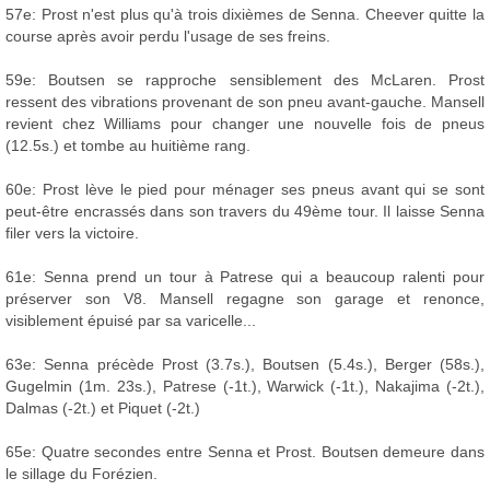
57e: Prost n'est plus qu'à trois dixièmes de Senna. Cheever quitte la
course après avoir perdu l'usage de ses freins.
59e: Boutsen se rapproche sensiblement des McLaren. Prost
ressent des vibrations provenant de son pneu avant-gauche. Mansell
revient chez Williams pour changer une nouvelle fois de pneus
(12.5s.) et tombe au huitième rang.
60e: Prost lève le pied pour ménager ses pneus avant qui se sont
peut-être encrassés dans son travers du 49ème tour. Il laisse Senna
filer vers la victoire.
61e: Senna prend un tour à Patrese qui a beaucoup ralenti pour
préserver son V8. Mansell regagne son garage et renonce,
visiblement épuisé par sa varicelle...
63e: Senna précède Prost (3.7s.), Boutsen (5.4s.), Berger (58s.),
Gugelmin (1m. 23s.), Patrese (-1t.), Warwick (-1t.), Nakajima (-2t.),
Dalmas (-2t.) et Piquet (-2t.)
65e: Quatre secondes entre Senna et Prost. Boutsen demeure dans
le sillage du Forézien.