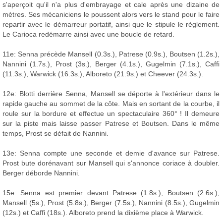
s'aperçoit qu'il n'a plus d'embrayage et cale après une dizaine de
mètres. Ses mécaniciens le poussent alors vers le stand pour le faire
repartir avec le démarreur portatif, ainsi que le stipule le règlement.
Le Carioca redémarre ainsi avec une boucle de retard.
11e: Senna précède Mansell (0.3s.), Patrese (0.9s.), Boutsen (1.2s.),
Nannini (1.7s.), Prost (3s.), Berger (4.1s.), Gugelmin (7.1s.), Caffi
(11.3s.), Warwick (16.3s.), Alboreto (21.9s.) et Cheever (24.3s.).
12e: Blotti derrière Senna, Mansell se déporte à l'extérieur dans le
rapide gauche au sommet de la côte. Mais en sortant de la courbe, il
roule sur la bordure et effectue un spectaculaire 360° ! Il demeure
sur la piste mais laisse passer Patrese et Boutsen. Dans le même
temps, Prost se défait de Nannini.
13e: Senna compte une seconde et demie d'avance sur Patrese.
Prost bute dorénavant sur Mansell qui s'annonce coriace à doubler.
Berger déborde Nannini.
15e: Senna est premier devant Patrese (1.8s.), Boutsen (2.6s.),
Mansell (5s.), Prost (5.8s.), Berger (7.5s.), Nannini (8.5s.), Gugelmin
(12s.) et Caffi (18s.). Alboreto prend la dixième place à Warwick.