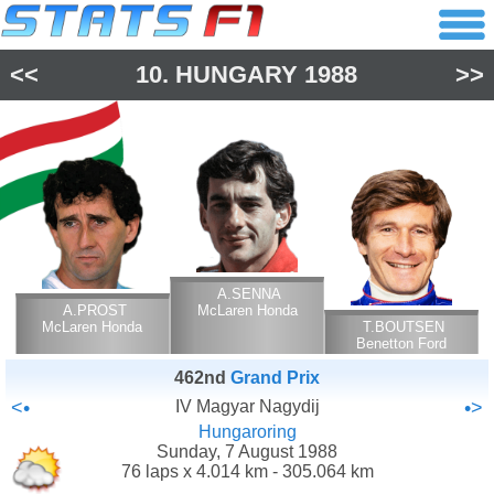
<<
10.
HUNGARY
1988
>>
A.SENNA
A.PROST
McLaren Honda
McLaren Honda
T.BOUTSEN
Benetton Ford
Cosworth
462nd
Grand Prix
<•
IV Magyar Nagydij
•>
Hungaroring
Sunday, 7 August 1988
76 laps x 4.014 km - 305.064 km