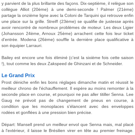
y parvient de la plus brillante des façons. Dix-septième, il relègue son
collègue Alliot (20ème) à une demi-seconde ! Palmer (21ème)
partage la onzième ligne avec la Coloni de Tarquini qui retrouve enfin
une place sur la grille. Streiff (23ème) se qualifie de justesse après
avoir rencontré de nombreux problèmes de moteur. Les deux Ligier
(Johansson 24ème, Arnoux 25ème) arrachent cette fois leur ticket
d'entrée. Modena (26ème) souffle la dernière place qualificative à
son équipier Larrauri.
Bailey est encore une fois éliminé (c'est la sixième fois cette saison
!), tout comme les deux Zakspeed de Ghinzani et de Schneider.
Le Grand Prix
Prost déniche enfin les bons réglages dimanche matin et réussit le
meilleur chrono de l'échauffement. Il espère au moins remonter à la
seconde place en course, et pourquoi ne pas aller titiller Senna. Lee
Gaug ne prévoit pas de changement de pneus en course, à
condition que les monoplaces s'élancent avec des enveloppes
rodées et gonflées à une pression bien précise.
Départ: Mansell prend un meilleur envol que Senna mais, mal placé
à l'extérieur, il laisse le Brésilien virer en tête au premier freinage.