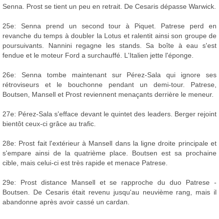
Senna. Prost se tient un peu en retrait. De Cesaris dépasse Warwick.
25e: Senna prend un second tour à Piquet. Patrese perd en
revanche du temps à doubler la Lotus et ralentit ainsi son groupe de
poursuivants. Nannini regagne les stands. Sa boîte à eau s'est
fendue et le moteur Ford a surchauffé. L'Italien jette l'éponge.
26e: Senna tombe maintenant sur Pérez-Sala qui ignore ses
rétroviseurs et le bouchonne pendant un demi-tour. Patrese,
Boutsen, Mansell et Prost reviennent menaçants derrière le meneur.
27e: Pérez-Sala s'efface devant le quintet des leaders. Berger rejoint
bientôt ceux-ci grâce au trafic.
28e: Prost fait l'extérieur à Mansell dans la ligne droite principale et
s'empare ainsi de la quatrième place. Boutsen est sa prochaine
cible, mais celui-ci est très rapide et menace Patrese.
29e: Prost distance Mansell et se rapproche du duo Patrese -
Boutsen. De Cesaris était revenu jusqu'au neuvième rang, mais il
abandonne après avoir cassé un cardan.