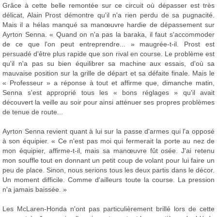
Grâce à cette belle remontée sur ce circuit où dépasser est très
délicat, Alain Prost démontre qu'il n'a rien perdu de sa pugnacité.
Mais il a hélas manqué sa manœuvre hardie de dépassement sur
Ayrton Senna. « Quand on n'a pas la baraka, il faut s'accommoder
de ce que l'on peut entreprendre... » maugrée-t-il. Prost est
persuadé d'être plus rapide que son rival en course. Le problème est
qu'il n'a pas su bien équilibrer sa machine aux essais, d'où sa
mauvaise position sur la grille de départ et sa défaite finale. Mais le
« Professeur » a réponse à tout et affirme que, dimanche matin,
Senna s'est approprié tous les « bons réglages » qu'il avait
découvert la veille au soir pour ainsi atténuer ses propres problèmes
de tenue de route...
Ayrton Senna revient quant à lui sur la passe d'armes qui l'a opposé
à son équipier. « Ce n'est pas moi qui fermerait la porte au nez de
mon équipier, affirme-t-il, mais sa manœuvre fût osée. J'ai retenu
mon souffle tout en donnant un petit coup de volant pour lui faire un
peu de place. Sinon, nous serions tous les deux partis dans le décor.
Un moment difficile. Comme d'ailleurs toute la course. La pression
n'a jamais baissée. »
Les McLaren-Honda n'ont pas particulièrement brillé lors de cette