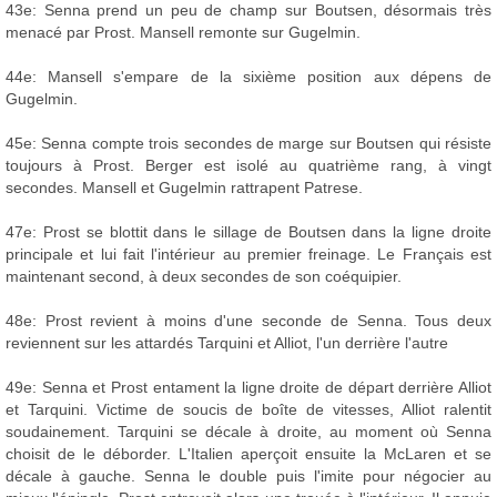
43e: Senna prend un peu de champ sur Boutsen, désormais très
menacé par Prost. Mansell remonte sur Gugelmin.
44e: Mansell s'empare de la sixième position aux dépens de
Gugelmin.
45e: Senna compte trois secondes de marge sur Boutsen qui résiste
toujours à Prost. Berger est isolé au quatrième rang, à vingt
secondes. Mansell et Gugelmin rattrapent Patrese.
47e: Prost se blottit dans le sillage de Boutsen dans la ligne droite
principale et lui fait l'intérieur au premier freinage. Le Français est
maintenant second, à deux secondes de son coéquipier.
48e: Prost revient à moins d'une seconde de Senna. Tous deux
reviennent sur les attardés Tarquini et Alliot, l'un derrière l'autre
49e: Senna et Prost entament la ligne droite de départ derrière Alliot
et Tarquini. Victime de soucis de boîte de vitesses, Alliot ralentit
soudainement. Tarquini se décale à droite, au moment où Senna
choisit de le déborder. L'Italien aperçoit ensuite la McLaren et se
décale à gauche. Senna le double puis l'imite pour négocier au