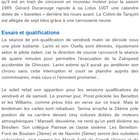
qu'il est en train de concevoir un nouveau moteur pour la saison
1989. Gérard Ducarouge rajoute à sa Lotus 100T une calandre
dotée de « bavettes » derrière les roues avant. La Coloni de Tarquini
est allégée de sept kilos grâce à une carrosserie neuve.
Essais et qualifications
La séance de pré-qualification de vendredi matin se déroule sous
une pluie battante. Larini et son Osella sont éliminés, injustement
selon le pilote italien, car la direction de course raccourcit la séance
de quatre minutes pour permettre l'évacuation de la Zakspeed
accidentée de Ghinzani. Larini estime qu'il aurait pu améliorer son
chrono sans cette interruption et court se plaindre auprès des
commissaires, mais ceux-ci l'envoient promener...
Le soleil refait son apparition pour les sessions qualificatives de
vendredi et de samedi. Le premier jour, Prost précède les Benetton
et les Williams, comme prévu très en verve sur ce tracé. Mais le
lendemain les cartes sont rebattues. Senna arrache la 24ème pole
position de sa carrière devant cinq voitures dotées de moteurs
atmosphériques ! Mansell, deuxième, ne rend qu'un petit dixième au
Brésilien. Son collègue Patrese se classe sixième. Les Benetton-
Ford de Boutsen (3ème) et de Nannini (5ème) seront des outsiders
redoutables, tout comme les March-Judd de Capelli (4ème) et de