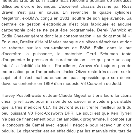
meilleurs crus de son histoire mais rencontre pourtant de sérieuses
difficultés d'ordre technique. L'excellent châssis dessiné par Ross
Brawn n'est pas en cause. En revanche, le quatre cylindres
Megatron, ex-BMW, conçu en 1981, souffre de son âge avancé. Sa
centrale de gestion électronique n'est plus fabriquée et aucune
cartographie précise ne peut être programmée. Derek Warwick et
Eddie Cheever gèrent donc leur consommation « au doigt mouillé ».
En outre, l'atelier d'Heini Mader manque de pièces détachées et doit
se rabattre sur les sous-traitants de BMW. Enfin, dans le but
d'accroître la puissance, le motoriste Gerd Schuman tente
d'augmenter la pression de suralimentation... ce qui porte un coup
fatal à la fiabilité du bloc... Par ailleurs, Arrows n'a toujours pas de
motorisation pour l'an prochain. Jackie Oliver reste très discret sur le
sujet, et il n'est malheureusement pas impossible que son écurie
doive se contenter en 1989 d'un modeste V8 Cosworth ou Judd.
Harvey Postlethwaite et Jean-Claude Migeot ont pris leurs fonctions
chez Tyrrell avec pour mission de concevoir une voiture plus stable
que la très médiocre 017. Ils devront aussi tirer le meilleur parti du
peu puissant V8 Ford-Cosworth DFR. Le souci est que Ken Tyrrell
n'a pas de financement pour cet ambitieux programme. Il compte sur
le concours de Camel avec lequel il négocie pour recevoir un gros
pécule. Le cigarettier est en effet déçu par les mauvais résultats de