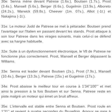
30e: Senna mène devant Patrese (1.6s.), Boutsen (1.7s.), Prost
(3.4s.), Mansell (5.6s.), Berger (6.6s.), Gugelmin (13.9s.), Alboreto
(24.2s.), Warwick (59.8s.), Cheever (1m. 07s.), Alliot (-1t.) et
Nakajima (-1t.).
31e: Le moteur Judd de Patrese se met à pétarader. Boutsen prend
l'avantage sur l'Italien en passant devant les stands. Prost attaque à
son tour Patrese dans les virages suivants, mais celui-ci se défend
avec sa hargne habituelle.
32e: Suite à un dysfonctionnement électronique, le V8 de Patrese ne
fonctionne plus correctement. Prost, Mansell et Berger dépassent la
Williams.
33e: Senna est leader devant Boutsen (2s.), Prost (7.9s.), Mansell
(10.4s.), Berger (13.3s.), Patrese (15s.) et Gugelmin (17s.).
34e: Prost abaisse le meilleur tour en course à 1'34''100''' et met
ainsi la pression à la fois Boutsen et sur Senna. Patrese reste en
piste malgré un moteur qui émet un bruit affreux.
35e: L'intervalle est stable entre Senna et Boutsen. Prost roule en
1'31'' et revient à quatre secondes du Bruxellois. Arnoux se gare à