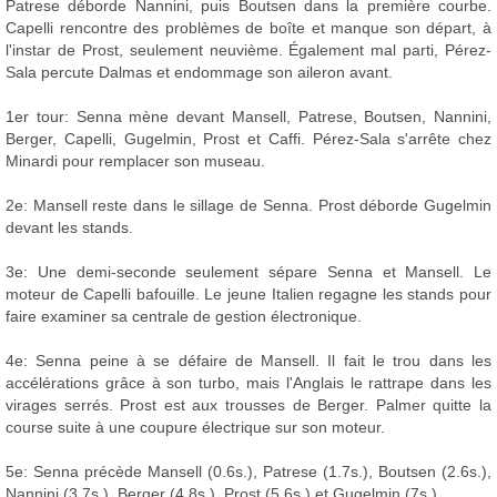
Patrese déborde Nannini, puis Boutsen dans la première courbe.
Capelli rencontre des problèmes de boîte et manque son départ, à
l'instar de Prost, seulement neuvième. Également mal parti, Pérez-
Sala percute Dalmas et endommage son aileron avant.
1er tour: Senna mène devant Mansell, Patrese, Boutsen, Nannini,
Berger, Capelli, Gugelmin, Prost et Caffi. Pérez-Sala s'arrête chez
Minardi pour remplacer son museau.
2e: Mansell reste dans le sillage de Senna. Prost déborde Gugelmin
devant les stands.
3e: Une demi-seconde seulement sépare Senna et Mansell. Le
moteur de Capelli bafouille. Le jeune Italien regagne les stands pour
faire examiner sa centrale de gestion électronique.
4e: Senna peine à se défaire de Mansell. Il fait le trou dans les
accélérations grâce à son turbo, mais l'Anglais le rattrape dans les
virages serrés. Prost est aux trousses de Berger. Palmer quitte la
course suite à une coupure électrique sur son moteur.
5e: Senna précède Mansell (0.6s.), Patrese (1.7s.), Boutsen (2.6s.),
Nannini (3.7s.), Berger (4.8s.), Prost (5.6s.) et Gugelmin (7s.).