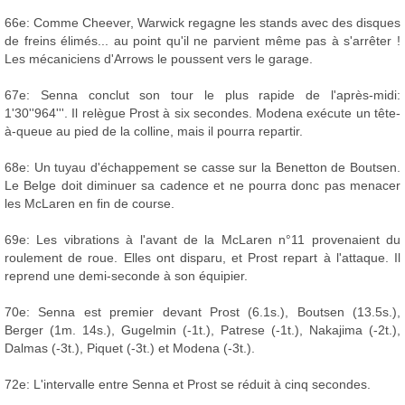
66e: Comme Cheever, Warwick regagne les stands avec des disques
de freins élimés... au point qu'il ne parvient même pas à s'arrêter !
Les mécaniciens d'Arrows le poussent vers le garage.
67e: Senna conclut son tour le plus rapide de l'après-midi:
1'30''964'''. Il relègue Prost à six secondes. Modena exécute un tête-
à-queue au pied de la colline, mais il pourra repartir.
68e: Un tuyau d'échappement se casse sur la Benetton de Boutsen.
Le Belge doit diminuer sa cadence et ne pourra donc pas menacer
les McLaren en fin de course.
69e: Les vibrations à l'avant de la McLaren n°11 provenaient du
roulement de roue. Elles ont disparu, et Prost repart à l'attaque. Il
reprend une demi-seconde à son équipier.
70e: Senna est premier devant Prost (6.1s.), Boutsen (13.5s.),
Berger (1m. 14s.), Gugelmin (-1t.), Patrese (-1t.), Nakajima (-2t.),
Dalmas (-3t.), Piquet (-3t.) et Modena (-3t.).
72e: L'intervalle entre Senna et Prost se réduit à cinq secondes.