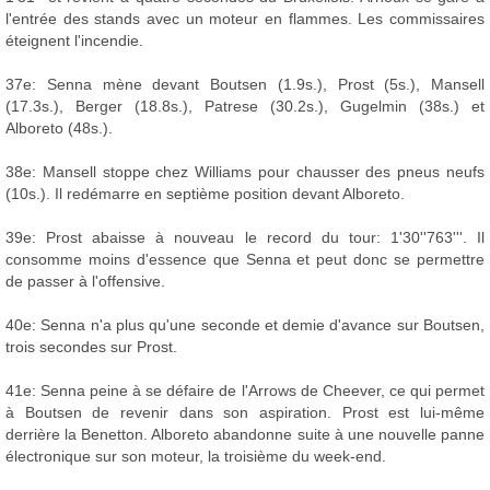
l'entrée des stands avec un moteur en flammes. Les commissaires
éteignent l'incendie.
37e: Senna mène devant Boutsen (1.9s.), Prost (5s.), Mansell
(17.3s.), Berger (18.8s.), Patrese (30.2s.), Gugelmin (38s.) et
Alboreto (48s.).
38e: Mansell stoppe chez Williams pour chausser des pneus neufs
(10s.). Il redémarre en septième position devant Alboreto.
39e: Prost abaisse à nouveau le record du tour: 1'30''763'''. Il
consomme moins d'essence que Senna et peut donc se permettre
de passer à l'offensive.
40e: Senna n'a plus qu'une seconde et demie d'avance sur Boutsen,
trois secondes sur Prost.
41e: Senna peine à se défaire de l'Arrows de Cheever, ce qui permet
à Boutsen de revenir dans son aspiration. Prost est lui-même
derrière la Benetton. Alboreto abandonne suite à une nouvelle panne
électronique sur son moteur, la troisième du week-end.