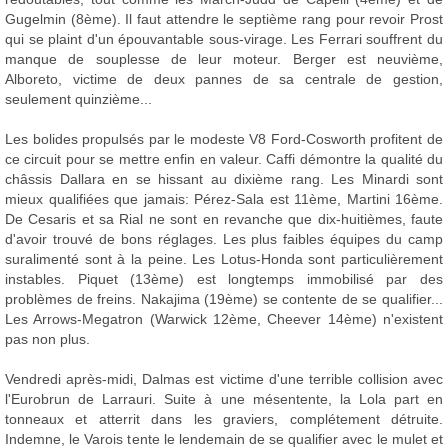
Gugelmin (8ème). Il faut attendre le septième rang pour revoir Prost
qui se plaint d'un épouvantable sous-virage. Les Ferrari souffrent du
manque de souplesse de leur moteur. Berger est neuvième,
Alboreto, victime de deux pannes de sa centrale de gestion,
seulement quinzième...
Les bolides propulsés par le modeste V8 Ford-Cosworth profitent de
ce circuit pour se mettre enfin en valeur. Caffi démontre la qualité du
châssis Dallara en se hissant au dixième rang. Les Minardi sont
mieux qualifiées que jamais: Pérez-Sala est 11ème, Martini 16ème.
De Cesaris et sa Rial ne sont en revanche que dix-huitièmes, faute
d'avoir trouvé de bons réglages. Les plus faibles équipes du camp
suralimenté sont à la peine. Les Lotus-Honda sont particulièrement
instables. Piquet (13ème) est longtemps immobilisé par des
problèmes de freins. Nakajima (19ème) se contente de se qualifier...
Les Arrows-Megatron (Warwick 12ème, Cheever 14ème) n'existent
pas non plus.
Vendredi après-midi, Dalmas est victime d'une terrible collision avec
l'Eurobrun de Larrauri. Suite à une mésentente, la Lola part en
tonneaux et atterrit dans les graviers, complétement détruite.
Indemne, le Varois tente le lendemain de se qualifier avec le mulet et