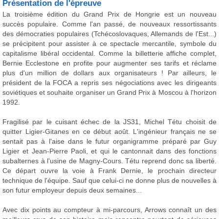
Présentation de l'épreuve
La troisième édition du Grand Prix de Hongrie est un nouveau
succès populaire. Comme l'an passé, de nouveaux ressortissants
des démocraties populaires (Tchécoslovaques, Allemands de l'Est...)
se précipitent pour assister à ce spectacle mercantile, symbole du
capitalisme libéral occidental. Comme la billetterie affiche complet,
Bernie Ecclestone en profite pour augmenter ses tarifs et réclame
plus d'un million de dollars aux organisateurs ! Par ailleurs, le
président de la FOCA a repris ses négociations avec les dirigeants
soviétiques et souhaite organiser un Grand Prix à Moscou à l'horizon
1992.
Fragilisé par le cuisant échec de la JS31, Michel Tétu choisit de
quitter Ligier-Gitanes en ce début août. L'ingénieur français ne se
sentait pas à l'aise dans le futur organigramme préparé par Guy
Ligier et Jean-Pierre Paoli, et qui le cantonnait dans des fonctions
subalternes à l'usine de Magny-Cours. Tétu reprend donc sa liberté.
Ce départ ouvre la voie à Frank Dernie, le prochain directeur
technique de l'équipe. Sauf que celui-ci ne donne plus de nouvelles à
son futur employeur depuis deux semaines...
Avec dix points au compteur à mi-parcours, Arrows connaît un des