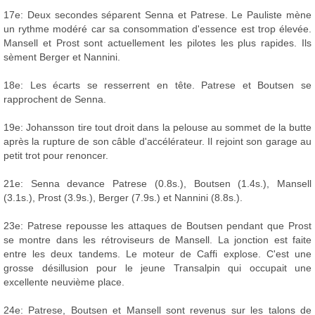
17e: Deux secondes séparent Senna et Patrese. Le Pauliste mène
un rythme modéré car sa consommation d'essence est trop élevée.
Mansell et Prost sont actuellement les pilotes les plus rapides. Ils
sèment Berger et Nannini.
18e: Les écarts se resserrent en tête. Patrese et Boutsen se
rapprochent de Senna.
19e: Johansson tire tout droit dans la pelouse au sommet de la butte
après la rupture de son câble d'accélérateur. Il rejoint son garage au
petit trot pour renoncer.
21e: Senna devance Patrese (0.8s.), Boutsen (1.4s.), Mansell
(3.1s.), Prost (3.9s.), Berger (7.9s.) et Nannini (8.8s.).
23e: Patrese repousse les attaques de Boutsen pendant que Prost
se montre dans les rétroviseurs de Mansell. La jonction est faite
entre les deux tandems. Le moteur de Caffi explose. C'est une
grosse désillusion pour le jeune Transalpin qui occupait une
excellente neuvième place.
24e: Patrese, Boutsen et Mansell sont revenus sur les talons de