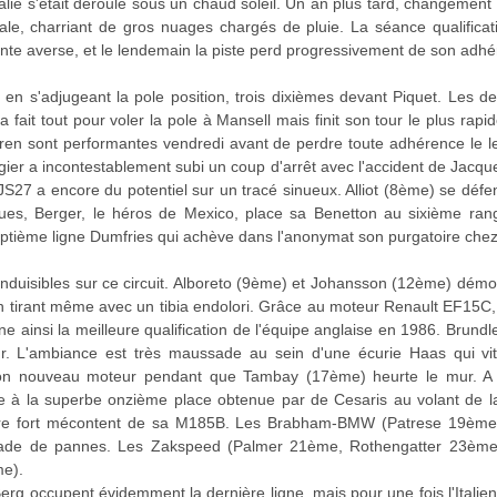
alie s'était déroulé sous un chaud soleil. Un an plus tard, changement 
onale, charriant de gros nuages chargés de pluie. La séance qualifica
ente averse, et le lendemain la piste perd progressivement de son adh
en s'adjugeant la pole position, trois dixièmes devant Piquet. Les 
 fait tout pour voler la pole à Mansell mais finit son tour le plus rapid
en sont performantes vendredi avant de perdre toute adhérence le le
ier a incontestablement subi un coup d'arrêt avec l'accident de Jacqu
S27 a encore du potentiel sur un tracé sinueux. Alliot (8ème) se défe
s, Berger, le héros de Mexico, place sa Benetton au sixième rang
 septième ligne Dumfries qui achève dans l'anonymat son purgatoire chez
conduisibles sur ce circuit. Alboreto (9ème) et Johansson (12ème) démo
n tirant même avec un tibia endolori. Grâce au moteur Renault EF15C, les 
gne ainsi la meilleure qualification de l'équipe anglaise en 1986. Brun
. L'ambiance est très maussade au sein d'une écurie Haas qui vit
n nouveau moteur pendant que Tambay (17ème) heurte le mur. A co
à la superbe onzième place obtenue par de Cesaris au volant de l
tre fort mécontent de sa M185B. Les Brabham-BMW (Patrese 19ème
ade de pannes. Les Zakspeed (Palmer 21ème, Rothengatter 23ème) 
e).
erg occupent évidemment la dernière ligne, mais pour une fois l'Itali