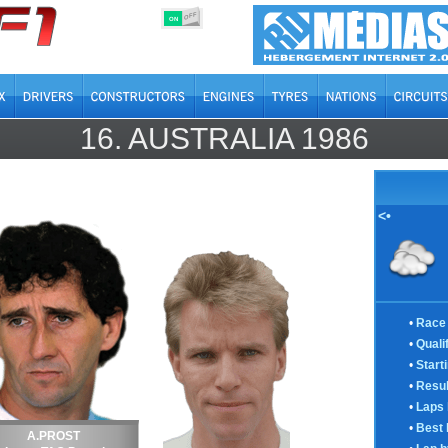
OFF
ON
16.
AUSTRALIA
1986
<•
•
Race 
•
Quali
•
Start
•
Resul
•
Laps 
•
Best 
A.PROST