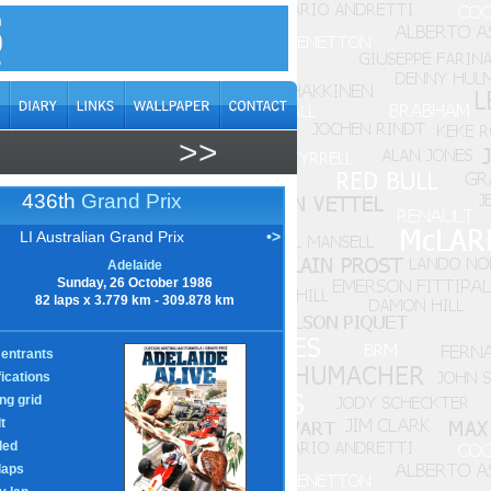
>>
436th
Grand Prix
LI Australian Grand Prix
•>
Adelaide
Sunday, 26 October 1986
82 laps x 3.779 km - 309.878 km
entrants
fications
ing grid
t
led
laps