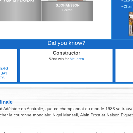
•
Lap b
cLaren TAG Porsche
S.JOHANSSON
•
Cham
Ferrari
Did you know?
Constructor
52nd win for
McLaren
BERG
MBAY
NES
inale
, à Adélaïde en Australie, que ce championnat du monde 1986 va trouv
cher la couronne mondiale: Nigel Mansell, Alain Prost et Nelson Piquet.