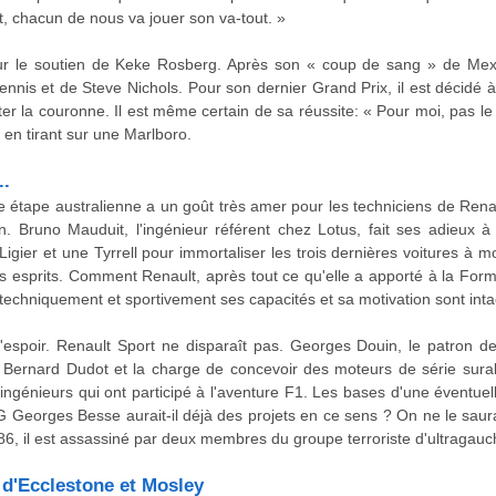
t, chacun de nous va jouer son va-tout. »
sur le soutien de Keke Rosberg. Après son « coup de sang » de Mexic
is et de Steve Nichols. Pour son dernier Grand Prix, il est décidé à 
er la couronne. Il est même certain de sa réussite: « Pour moi, pas le
il en tirant sur une Marlboro.
..
 étape australienne a un goût très amer pour les techniciens de Renaul
n. Bruno Mauduit, l'ingénieur référent chez Lotus, fait ses adieux 
gier et une Tyrrell pour immortaliser les trois dernières voitures à m
 esprits. Comment Renault, après tout ce qu'elle a apporté à la Formule
 techniquement et sportivement ses capacités et sa motivation sont inta
d'espoir. Renault Sport ne disparaît pas. Georges Douin, le patron de
à Bernard Dudot et la charge de concevoir des moteurs de série sura
ingénieurs qui ont participé à l'aventure F1. Les bases d'une éventuel
Georges Besse aurait-il déjà des projets en ce sens ? On ne le sau
86, il est assassiné par deux membres du groupe terroriste d'ultragauch
 d'Ecclestone et Mosley