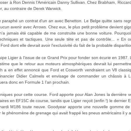
poser à Ron Dennis l'Américain Danny Sullivan. Chez Brabham, Riccard
ter, au contraire de Derek Warwick.
 paraphé un contrat d'un an avec Benetton. Le Belge quitte sans regr
 aucun avenir avec Arrows. Chez eux, le plus petit problème devient gig
 n'a jamais été capable de me construite une bonne voiture. Pourquoi
techniques et tactiques. Une seule tête et pas de contrôle... » En o
Ford dont elle devrait avoir l'exclusivité du fait de la probable dispari
ipe Ligier à l'issue de ce Grand Prix pour fonder son écurie en 1987. 
estime que le retour aux moteurs atmosphériques devrait lui permettre
th a en effet annoncé que Ford et Cosworth vendraient un V8 classiq
financier Didier Calmels et envisage de commander un châssis à L
luera donc en Formule 1 l'an prochain.
echniques pour cette course. Ford apporte pour Alan Jones la dernière 
naires en EF15C de course, tandis que Ligier reçoit (enfin !) le dernier 
inardi M186 toute neuve. Goodyear apporte une nouvelle gomme de 
r le phénomène de grenage qui avait frappé les pneus américains il y a