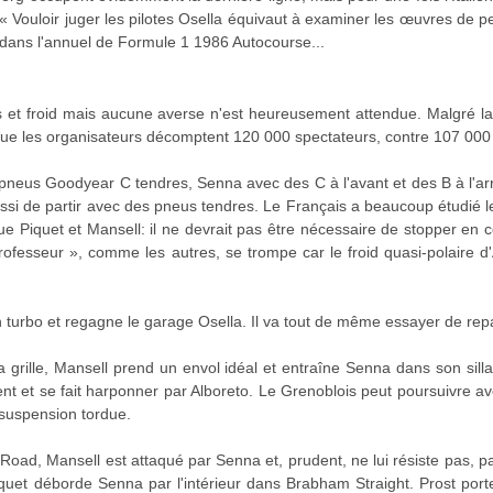
 Vouloir juger les pilotes Osella équivaut à examiner les œuvres de 
n dans l'annuel de Formule 1 1986 Autocourse...
is et froid mais aucune averse n'est heureusement attendue. Malgré l
ue les organisateurs décomptent 120 000 spectateurs, contre 107 000
pneus Goodyear C tendres, Senna avec des C à l'avant et des B à l'ar
ussi de partir avec des pneus tendres. Le Français a beaucoup étudié l
e Piquet et Mansell: il ne devrait pas être nécessaire de stopper en
rofesseur », comme les autres, se trompe car le froid quasi-polaire 
 turbo et regagne le garage Osella. Il va tout de même essayer de repa
la grille, Mansell prend un envol idéal et entraîne Senna dans son sil
t et se fait harponner par Alboreto. Le Grenoblois peut poursuivre a
suspension tordue.
 Road, Mansell est attaqué par Senna et, prudent, ne lui résiste pas, p
, Piquet déborde Senna par l'intérieur dans Brabham Straight. Prost po