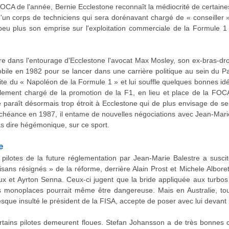
 FOCA de l'année, Bernie Ecclestone reconnaît la médiocrité de certaine
d'un corps de techniciens qui sera dorénavant chargé de « conseiller »
u plus son emprise sur l'exploitation commerciale de la Formule 1 
ître dans l'entourage d'Ecclestone l'avocat Max Mosley, son ex-bras-dro
obile en 1982 pour se lancer dans une carrière politique au sein du P
ite du « Napoléon de la Formule 1 » et lui souffle quelques bonnes idé
lement chargé de la promotion de la F1, en lieu et place de la FOC
e paraît désormais trop étroit à Ecclestone qui de plus envisage de 
chéance en 1987, il entame de nouvelles négociations avec Jean-Marie
s dire hégémonique, sur ce sport.
e
x pilotes de la future réglementation par Jean-Marie Balestre a sus
tisans résignés » de la réforme, derrière Alain Prost et Michele Alb
x et Ayrton Senna. Ceux-ci jugent que la bride appliquée aux turbos
s monoplaces pourrait même être dangereuse. Mais en Australie, tout
resque insulté le président de la FISA, accepte de poser avec lui devan
ertains pilotes demeurent floues. Stefan Johansson a de très bonnes