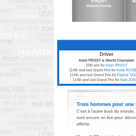
N.PIQUET
M
Williams Honda
Driver
Alain PROST is World Champion
25th win for
Alain PROST
114th and last Grand Prix for
Keke ROS
114th and last Grand Prix for
Patrick TA
116th and last Grand Prix for
Alan JO
Trois hommes pour une f
C'est à l'autre bout du monde
sont encore en lice pour décro
affiche.