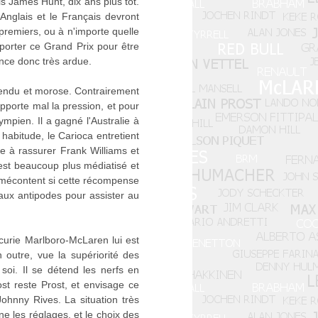
s James Hunt, dix ans plus tôt.
'Anglais et le Français devront
 premiers, ou à n'importe quelle
porter ce Grand Prix pour être
once donc très ardue.
 tendu et morose. Contrairement
upporte mal la pression, et pour
mpien. Il a gagné l'Australie à
habitude, le Carioca entretient
re à rassurer Frank Williams et
s est beaucoup plus médiatisé et
s mécontent si cette récompense
 aux antipodes pour assister au
curie Marlboro-McLaren lui est
outre, vue la supériorité des
soi. Il se détend les nerfs en
t reste Prost, et envisage ce
ohnny Rives. La situation très
e les réglages, et le choix des