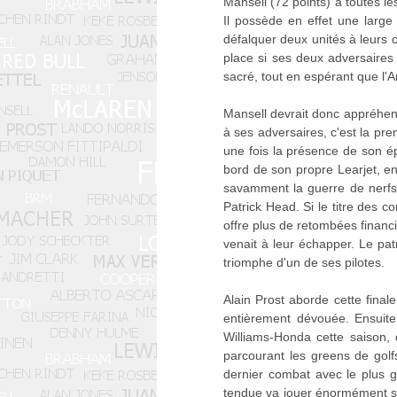
Mansell (72 points) a toutes l
Il possède en effet une large 
défalquer deux unités à leurs c
place si ses deux adversaires
sacré, tout en espérant que l'A
Mansell devrait donc appréhend
à ses adversaires, c'est la pre
une fois la présence de son ép
bord de son propre Learjet, en
savamment la guerre de nerfs, 
Patrick Head. Si le titre des c
offre plus de retombées financ
venait à leur échapper. Le pat
triomphe d'un de ses pilotes.
Alain Prost aborde cette fina
entièrement dévouée. Ensuite
Williams-Honda cette saison, 
parcourant les greens de gol
dernier combat avec le plus g
tendue va jouer énormément sur