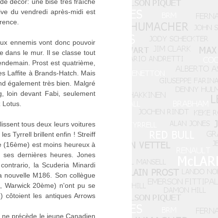
de décor: une bise très fraîche
tive du vendredi après-midi est
érence.
deux ennemis vont donc pouvoir
e dans le mur. Il se classe tout
ndemain. Prost est quatrième,
es Laffite à Brands-Hatch. Mais
nd également très bien. Malgré
, loin devant Fabi, seulement
 Lotus.
lissent tous deux leurs voitures
Tyrrell brillent enfin ! Streiff
dle (16ème) est moins heureux à
 ses dernières heures. Jones
ntrario, la Scuderia Minardi
a nouvelle M186. Son collègue
, Warwick 20ème) n'ont pu se
côtoient les antiques Arrows
en ne précède le jeune Canadien