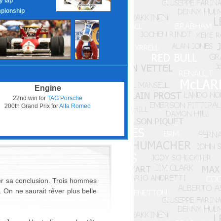
y lap
pionship
Engine
22nd win for
TAG Porsche
200th Grand Prix for
Alfa Romeo
er sa conclusion. Trois hommes
 On ne saurait rêver plus belle