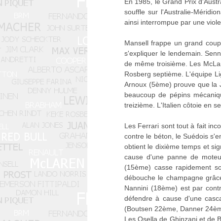
En 1985, le Grand Prix d'Austr
souffle sur l'Australie-Méridi
ainsi interrompue par une viol
Mansell frappe un grand coup 
s'expliquer le lendemain. Senna
de même troisième. Les McLar
Rosberg septième. L'équipe Lig
Arnoux (5ème) prouve que la J
beaucoup de pépins mécanique
treizième. L'Italien côtoie en
Les Ferrari sont tout à fait in
contre le béton, le Suédois s'e
obtient le dixième temps et si
cause d'une panne de moteur
(15ème) casse rapidement so
débouche le champagne grâce 
Nannini (18ème) est par con
défendre à cause d'une casc
(Boutsen 22ème, Danner 24èm
Les Osella de Ghinzani et de B