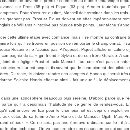
es chances de devenir le premier champion du monde britannique depui
avance sur Prost (65 pts) et Piquet (63 pts). A noter toutefois que l
ompteurs. Pour s'assurer du titre, Mansell doit terminer dans les trois
 ne gagnent pas. Prost et Piquet doivent en effet impérativement rem
nglais de Williams n'inscrive pas plus de trois points. Leur tâche s'ann
er cette ultime étape avec confiance, mais il se montre au contraire
mière fois qu'il se trouve en position de remporter le championnat. Il s
ouse Rosanne ne l'apaise pas. A l'opposé, Piquet affiche un calme oly
 compagnie de sa « girl-friend » Sylvia et de son frère Geraldo. A son 
feint de négliger Prost et tacle Mansell. Tout ceci n'est pas de natu
onstructeurs leur est acquis, ils savent que le championnat des pilote
ières. Du reste, ils doivent rendre des comptes à Honda qui serait trè
riarche Soichiro Honda effectue ainsi - fait unique ! - le déplacement
le dans une atmosphère beaucoup plus sereine. D'abord parce que l'é
 parce qu'il a désormais l'habitude de ce genre de rendez-vous. En 
qu'il soit encore en lice pour le championnat est déjà un exploit en 
fs aux côtés de sa femme Anne-Marie et de Mansour Ojjeh. Mais Pros
rand sérieux. « Ce ne sera pas une épreuve ordinaire, confie-t-il à J
 le plan technique. On va tous prendre des risques en ce qui concern