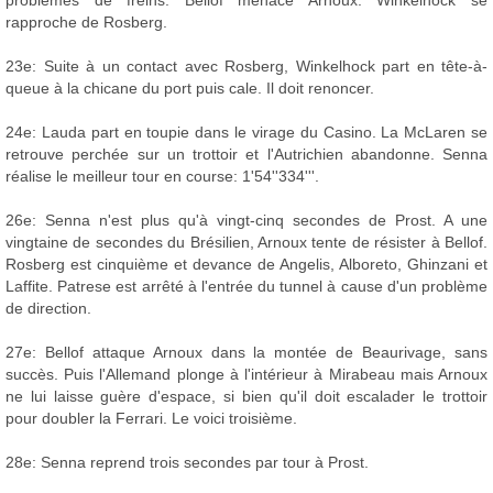
problèmes de freins. Bellof menace Arnoux. Winkelhock se
rapproche de Rosberg.
23e: Suite à un contact avec Rosberg, Winkelhock part en tête-à-
queue à la chicane du port puis cale. Il doit renoncer.
24e: Lauda part en toupie dans le virage du Casino. La McLaren se
retrouve perchée sur un trottoir et l'Autrichien abandonne. Senna
réalise le meilleur tour en course: 1'54''334'''.
26e: Senna n'est plus qu'à vingt-cinq secondes de Prost. A une
vingtaine de secondes du Brésilien, Arnoux tente de résister à Bellof.
Rosberg est cinquième et devance de Angelis, Alboreto, Ghinzani et
Laffite. Patrese est arrêté à l'entrée du tunnel à cause d'un problème
de direction.
27e: Bellof attaque Arnoux dans la montée de Beaurivage, sans
succès. Puis l'Allemand plonge à l'intérieur à Mirabeau mais Arnoux
ne lui laisse guère d'espace, si bien qu'il doit escalader le trottoir
pour doubler la Ferrari. Le voici troisième.
28e: Senna reprend trois secondes par tour à Prost.