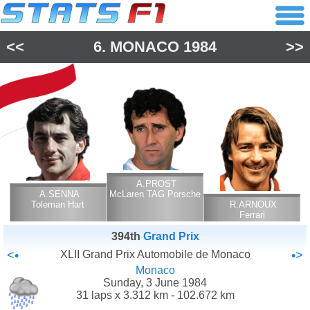
<<
6.
MONACO
1984
>>
A.PROST
A.SENNA
McLaren TAG Porsche
Toleman Hart
R.ARNOUX
Ferrari
394th
Grand Prix
<•
XLII Grand Prix Automobile de Monaco
•>
Monaco
Sunday, 3 June 1984
31 laps x 3.312 km - 102.672 km