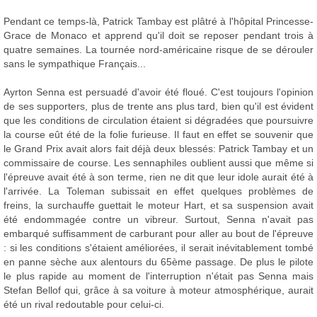
Pendant ce temps-là, Patrick Tambay est plâtré à l'hôpital Princesse-
Grace de Monaco et apprend qu'il doit se reposer pendant trois à
quatre semaines. La tournée nord-américaine risque de se dérouler
sans le sympathique Français...
Ayrton Senna est persuadé d'avoir été floué. C'est toujours l'opinion
de ses supporters, plus de trente ans plus tard, bien qu'il est évident
que les conditions de circulation étaient si dégradées que poursuivre
la course eût été de la folie furieuse. Il faut en effet se souvenir que
le Grand Prix avait alors fait déjà deux blessés: Patrick Tambay et un
commissaire de course. Les sennaphiles oublient aussi que même si
l'épreuve avait été à son terme, rien ne dit que leur idole aurait été à
l'arrivée. La Toleman subissait en effet quelques problèmes de
freins, la surchauffe guettait le moteur Hart, et sa suspension avait
été endommagée contre un vibreur. Surtout, Senna n'avait pas
embarqué suffisamment de carburant pour aller au bout de l'épreuve
: si les conditions s'étaient améliorées, il serait inévitablement tombé
en panne sèche aux alentours du 65ème passage. De plus le pilote
le plus rapide au moment de l'interruption n'était pas Senna mais
Stefan Bellof qui, grâce à sa voiture à moteur atmosphérique, aurait
été un rival redoutable pour celui-ci.