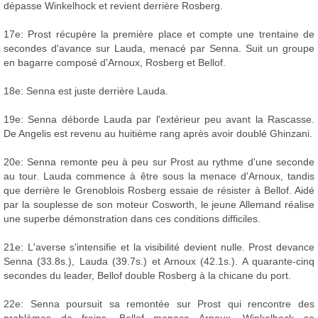
dépasse Winkelhock et revient derrière Rosberg.
17e: Prost récupère la première place et compte une trentaine de
secondes d'avance sur Lauda, menacé par Senna. Suit un groupe
en bagarre composé d'Arnoux, Rosberg et Bellof.
18e: Senna est juste derrière Lauda.
19e: Senna déborde Lauda par l'extérieur peu avant la Rascasse.
De Angelis est revenu au huitième rang après avoir doublé Ghinzani.
20e: Senna remonte peu à peu sur Prost au rythme d'une seconde
au tour. Lauda commence à être sous la menace d'Arnoux, tandis
que derrière le Grenoblois Rosberg essaie de résister à Bellof. Aidé
par la souplesse de son moteur Cosworth, le jeune Allemand réalise
une superbe démonstration dans ces conditions difficiles.
21e: L'averse s'intensifie et la visibilité devient nulle. Prost devance
Senna (33.8s.), Lauda (39.7s.) et Arnoux (42.1s.). A quarante-cinq
secondes du leader, Bellof double Rosberg à la chicane du port.
22e: Senna poursuit sa remontée sur Prost qui rencontre des