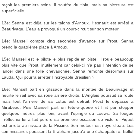
reçoit les premiers soins. Il souffre du tibia, mais sa blessure est
superficielle.
13e: Senna est déjà sur les talons d'Arnoux. Hesnault est arrêté à
Beaurivage. L'eau a provoqué un court-circuit sur son moteur.
14e: Mansell compte cinq secondes d'avance sur Prost. Senna
prend la quatrième place à Arnoux.
15e: Mansell est le pilote le plus rapide en piste. Il roule beaucoup
plus vite que Prost, inutilement car celui-ci n'a pas l'intention de se
lancer dans une folle chevauchée. Senna remonte désormais sur
Lauda. Qui pourra arrêter l'incroyable Brésilien ?
16e: Mansell part en glissade dans la montée de Beaurivage et
heurte le rail avec sa roue arrière droite. L'Anglais poursuit sa route
mais tout l'arrière de sa Lotus est détruit. Prost le dépasse à
Mirabeau. Puis Mansell part en tête-à-queue et finit par stopper
quelques mètres plus loin, avant l'épingle du Loews. Sa fougue
irréfléchie lui a fait perdre sa première occasion de victoire. Piquet
est arrêté au niveau de la Piscine. Son moteur est noyé d'eau. Les
commissaires poussent la Brabham jusqu'à une échappatoire. Bellof