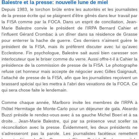
Balestre et la presse: nouvelle lune de miel
Depuis 1983, le torchon brûle entre les autorités et les journalistes
de la presse écrite qui se plaignent d'être gênés dans leur travail par
la FISA comme par la FOCA. Dans un esprit de conciliation, Jean-
Marie Balestre convie le président de l'IRPA Bernard Cahier et
l'influent Gérard Crombac à un dîner dans sa résidence de Grasse
pour enterrer la hache de guerre. Ces derniers n'aiment guère le
président de la FISA, mais ils préfèrent discuter avec lui qu'avec
Ecclestone. Fin psychologue, Balestre sait aussi bien caresser son
interlocuteur que le briser comme du verre. Aussi offre-t-il à Cahier la
présidence de la commission de presse de la FISA. Le photographe
refuse cet honneur mais accepte de négocier avec Gilles Gaignault,
l'attaché de presse de la FISA, afin que les journalistes reçoivent un
brassard spécial qui les mettra à l'abri des vexations de la FOCA. Ce
qui sera chose faite le lendemain.
Comme chaque année, Marlboro invite les membres de l'IRPA à
l'hôtel Hermitage de Monte-Carlo pour un déjeuner de gala. Aleardo
Buzzi préside le rendez-vous avec à sa gauche Michel Boeri et à sa
droite... Jean-Marie Balestre, qui par sa présence veut sceller sa
réconciliation avec la presse. Évidemment, les deux présidents ne
s'adresseront pas la parole. Les journalistes facétieux remettent