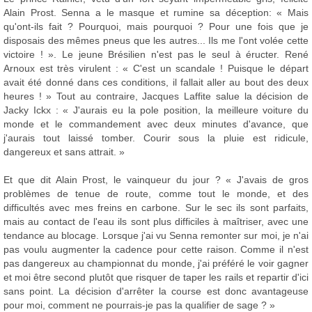
Alain Prost. Senna a le masque et rumine sa déception: « Mais
qu'ont-ils fait ? Pourquoi, mais pourquoi ? Pour une fois que je
disposais des mêmes pneus que les autres... Ils me l'ont volée cette
victoire ! ». Le jeune Brésilien n'est pas le seul à éructer. René
Arnoux est très virulent : « C'est un scandale ! Puisque le départ
avait été donné dans ces conditions, il fallait aller au bout des deux
heures ! » Tout au contraire, Jacques Laffite salue la décision de
Jacky Ickx : « J'aurais eu la pole position, la meilleure voiture du
monde et le commandement avec deux minutes d'avance, que
j'aurais tout laissé tomber. Courir sous la pluie est ridicule,
dangereux et sans attrait. »
Et que dit Alain Prost, le vainqueur du jour ? « J'avais de gros
problèmes de tenue de route, comme tout le monde, et des
difficultés avec mes freins en carbone. Sur le sec ils sont parfaits,
mais au contact de l'eau ils sont plus difficiles à maîtriser, avec une
tendance au blocage. Lorsque j'ai vu Senna remonter sur moi, je n'ai
pas voulu augmenter la cadence pour cette raison. Comme il n'est
pas dangereux au championnat du monde, j'ai préféré le voir gagner
et moi être second plutôt que risquer de taper les rails et repartir d'ici
sans point. La décision d'arrêter la course est donc avantageuse
pour moi, comment ne pourrais-je pas la qualifier de sage ? »