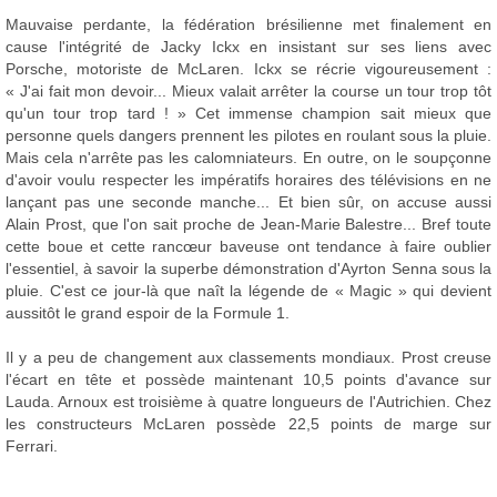
Mauvaise perdante, la fédération brésilienne met finalement en
cause l'intégrité de Jacky Ickx en insistant sur ses liens avec
Porsche, motoriste de McLaren. Ickx se récrie vigoureusement :
« J'ai fait mon devoir... Mieux valait arrêter la course un tour trop tôt
qu'un tour trop tard ! » Cet immense champion sait mieux que
personne quels dangers prennent les pilotes en roulant sous la pluie.
Mais cela n'arrête pas les calomniateurs. En outre, on le soupçonne
d'avoir voulu respecter les impératifs horaires des télévisions en ne
lançant pas une seconde manche... Et bien sûr, on accuse aussi
Alain Prost, que l'on sait proche de Jean-Marie Balestre... Bref toute
cette boue et cette rancœur baveuse ont tendance à faire oublier
l'essentiel, à savoir la superbe démonstration d'Ayrton Senna sous la
pluie. C'est ce jour-là que naît la légende de « Magic » qui devient
aussitôt le grand espoir de la Formule 1.
Il y a peu de changement aux classements mondiaux. Prost creuse
l'écart en tête et possède maintenant 10,5 points d'avance sur
Lauda. Arnoux est troisième à quatre longueurs de l'Autrichien. Chez
les constructeurs McLaren possède 22,5 points de marge sur
Ferrari.