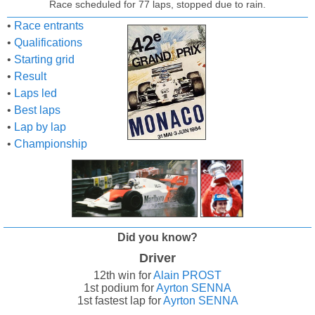
Race scheduled for 77 laps, stopped due to rain.
•
Race entrants
•
Qualifications
•
Starting grid
•
Result
•
Laps led
•
Best laps
•
Lap by lap
•
Championship
Did you know?
Driver
12th win for
Alain PROST
1st podium for
Ayrton SENNA
1st fastest lap for
Ayrton SENNA