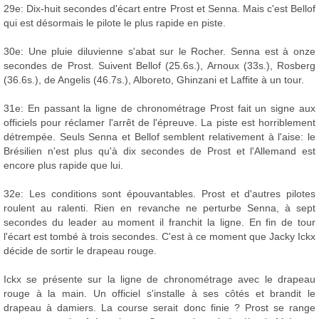
29e: Dix-huit secondes d'écart entre Prost et Senna. Mais c'est Bellof
qui est désormais le pilote le plus rapide en piste.
30e: Une pluie diluvienne s'abat sur le Rocher. Senna est à onze
secondes de Prost. Suivent Bellof (25.6s.), Arnoux (33s.), Rosberg
(36.6s.), de Angelis (46.7s.), Alboreto, Ghinzani et Laffite à un tour.
31e: En passant la ligne de chronométrage Prost fait un signe aux
officiels pour réclamer l'arrêt de l'épreuve. La piste est horriblement
détrempée. Seuls Senna et Bellof semblent relativement à l'aise: le
Brésilien n'est plus qu'à dix secondes de Prost et l'Allemand est
encore plus rapide que lui.
32e: Les conditions sont épouvantables. Prost et d'autres pilotes
roulent au ralenti. Rien en revanche ne perturbe Senna, à sept
secondes du leader au moment il franchit la ligne. En fin de tour
l'écart est tombé à trois secondes. C'est à ce moment que Jacky Ickx
décide de sortir le drapeau rouge.
Ickx se présente sur la ligne de chronométrage avec le drapeau
rouge à la main. Un officiel s'installe à ses côtés et brandit le
drapeau à damiers. La course serait donc finie ? Prost se range