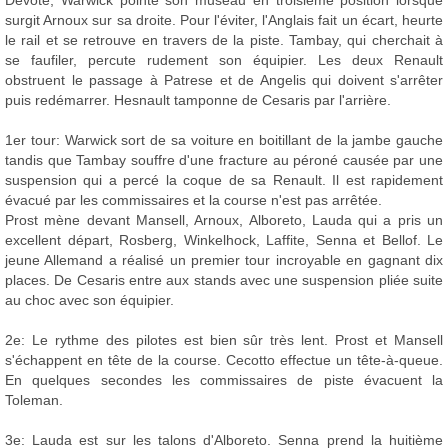
Dévote, Warwick pointe son museau en troisième position lorsque
surgit Arnoux sur sa droite. Pour l'éviter, l'Anglais fait un écart, heurte
le rail et se retrouve en travers de la piste. Tambay, qui cherchait à
se faufiler, percute rudement son équipier. Les deux Renault
obstruent le passage à Patrese et de Angelis qui doivent s'arrêter
puis redémarrer. Hesnault tamponne de Cesaris par l'arrière.
1er tour: Warwick sort de sa voiture en boitillant de la jambe gauche
tandis que Tambay souffre d'une fracture au péroné causée par une
suspension qui a percé la coque de sa Renault. Il est rapidement
évacué par les commissaires et la course n'est pas arrêtée.
Prost mène devant Mansell, Arnoux, Alboreto, Lauda qui a pris un
excellent départ, Rosberg, Winkelhock, Laffite, Senna et Bellof. Le
jeune Allemand a réalisé un premier tour incroyable en gagnant dix
places. De Cesaris entre aux stands avec une suspension pliée suite
au choc avec son équipier.
2e: Le rythme des pilotes est bien sûr très lent. Prost et Mansell
s'échappent en tête de la course. Cecotto effectue un tête-à-queue.
En quelques secondes les commissaires de piste évacuent la
Toleman.
3e: Lauda est sur les talons d'Alboreto. Senna prend la huitième