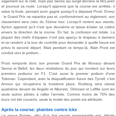
sagement sur le côté, mais pas Senna qui surgit derrière la McLaren
et poursuit sa route. Lorsqu'il apprend que la course est arrêtée, il
salue la foule, pensant avoir gagné puisqu'il a dépassé Prost. Erreur
: le Grand Prix ne repartira pas et, conformément au règlement, son
classement sera celui du 31ème tour. Lorsqu'il revient aux stands,
Ayrton apprend qu'il n'est que deuxième et laisse éclater sa colère
envers la direction de la course. En fait, la confusion est totale. La
plupart des chefs d'équipes n'ont pas aperçu le drapeau à damiers
et se rendent à la tour de contrôle pour demander à quelle heure est
prévu le second départ. Mais pendant ce temps-là, Alain Prost est
conduit vers le podium...
Prost remporte donc son premier Grand Prix de Monaco devant
Senna et Bellof, les deux révélations du jour qui montent sur leurs
premiers podiums en F1. C'est aussi le premier podium d'une
Toleman. Cependant, avec la disqualification future des Tyrrell, c'est
Arnoux qui récupérera la troisième place. Rosberg sera classé
quatrième devant de Angelis et Alboreto. Ghinzani et Laffite sont les
seuls autres pilotes à rallier l'arrivée. Comme moins de 75% des
tours ont été couverts, seule la moitié des points est attribuée.
Après la course: plaintes contre Ickx
Le prince Rainier, vêtu d'un fort seyant imperméable gris, félicite