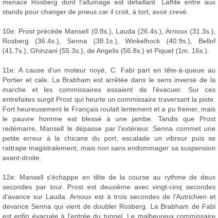
menace Rosberg dont l'allumage est défaillant. Laffite entre aux
stands pour changer de pneus car il croit, à tort, avoir crevé.
10e: Prost précède Mansell (0.8s.), Lauda (26.4s.), Arnoux (31.3s.),
Rosberg (36.4s.), Senna (38.1s.), Winkelhock (40.9s.), Bellof
(41.7s.), Ghinzani (55.3s.), de Angelis (56.8s.) et Piquet (1m. 16s.).
11e: A cause d'un moteur noyé, C. Fabi part en tête-à-queue au
Portier et cale. La Brabham est arrêtée dans le sens inverse de la
marche et les commissaires essaient de l'évacuer. Sur ces
entrefaites surgit Prost qui heurte un commissaire traversant la piste.
Fort heureusement le Français roulait lentement et a pu freiner, mais
le pauvre homme est blessé à une jambe. Tandis que Prost
redémarre, Mansell le dépasse par l'extérieur. Senna commet une
petite erreur à la chicane du port, escalade un vibreur puis se
rattrape magistralement, mais non sans endommager sa suspension
avant-droite.
12e: Mansell s'échappe en tête de la course au rythme de deux
secondes par tour. Prost est deuxième avec vingt-cinq secondes
d'avance sur Lauda. Arnoux est à trois secondes de l'Autrichien et
devance Senna qui vient de doubler Rosberg. La Brabham de Fabi
est enfin évacuée à l'entrée du tunnel. Le malheureux commissaire