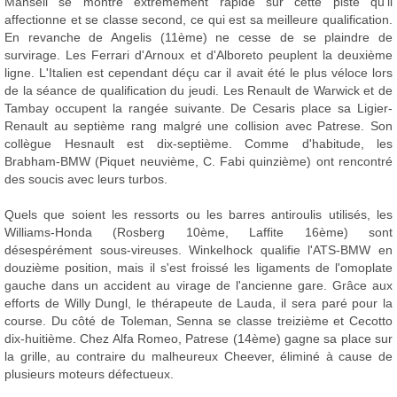
Mansell se montre extrêmement rapide sur cette piste qu'il
affectionne et se classe second, ce qui est sa meilleure qualification.
En revanche de Angelis (11ème) ne cesse de se plaindre de
survirage. Les Ferrari d'Arnoux et d'Alboreto peuplent la deuxième
ligne. L'Italien est cependant déçu car il avait été le plus véloce lors
de la séance de qualification du jeudi. Les Renault de Warwick et de
Tambay occupent la rangée suivante. De Cesaris place sa Ligier-
Renault au septième rang malgré une collision avec Patrese. Son
collègue Hesnault est dix-septième. Comme d'habitude, les
Brabham-BMW (Piquet neuvième, C. Fabi quinzième) ont rencontré
des soucis avec leurs turbos.
Quels que soient les ressorts ou les barres antiroulis utilisés, les
Williams-Honda (Rosberg 10ème, Laffite 16ème) sont
désespérément sous-vireuses. Winkelhock qualifie l'ATS-BMW en
douzième position, mais il s'est froissé les ligaments de l'omoplate
gauche dans un accident au virage de l'ancienne gare. Grâce aux
efforts de Willy Dungl, le thérapeute de Lauda, il sera paré pour la
course. Du côté de Toleman, Senna se classe treizième et Cecotto
dix-huitième. Chez Alfa Romeo, Patrese (14ème) gagne sa place sur
la grille, au contraire du malheureux Cheever, éliminé à cause de
plusieurs moteurs défectueux.