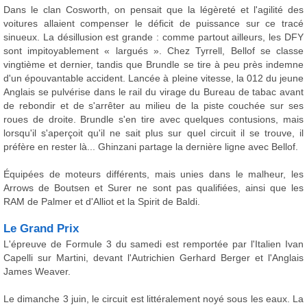
Dans le clan Cosworth, on pensait que la légèreté et l'agilité des
voitures allaient compenser le déficit de puissance sur ce tracé
sinueux. La désillusion est grande : comme partout ailleurs, les DFY
sont impitoyablement « largués ». Chez Tyrrell, Bellof se classe
vingtième et dernier, tandis que Brundle se tire à peu près indemne
d'un épouvantable accident. Lancée à pleine vitesse, la 012 du jeune
Anglais se pulvérise dans le rail du virage du Bureau de tabac avant
de rebondir et de s'arrêter au milieu de la piste couchée sur ses
roues de droite. Brundle s'en tire avec quelques contusions, mais
lorsqu'il s'aperçoit qu'il ne sait plus sur quel circuit il se trouve, il
préfère en rester là... Ghinzani partage la dernière ligne avec Bellof.
Équipées de moteurs différents, mais unies dans le malheur, les
Arrows de Boutsen et Surer ne sont pas qualifiées, ainsi que les
RAM de Palmer et d'Alliot et la Spirit de Baldi.
Le Grand Prix
L'épreuve de Formule 3 du samedi est remportée par l'Italien Ivan
Capelli sur Martini, devant l'Autrichien Gerhard Berger et l'Anglais
James Weaver.
Le dimanche 3 juin, le circuit est littéralement noyé sous les eaux. La