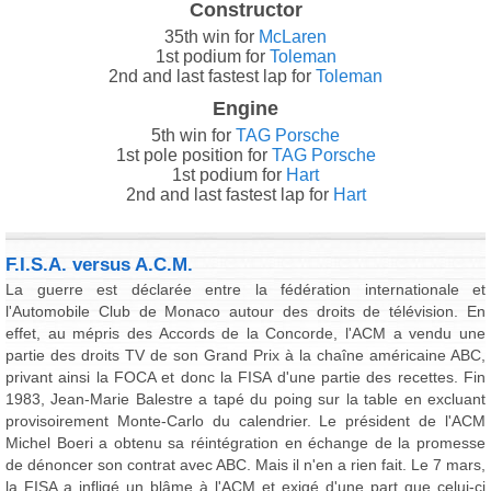
Constructor
35th win for
McLaren
1st podium for
Toleman
2nd and last fastest lap for
Toleman
Engine
5th win for
TAG Porsche
1st pole position for
TAG Porsche
1st podium for
Hart
2nd and last fastest lap for
Hart
F.I.S.A. versus A.C.M.
La guerre est déclarée entre la fédération internationale et
l'Automobile Club de Monaco autour des droits de télévision. En
effet, au mépris des Accords de la Concorde, l'ACM a vendu une
partie des droits TV de son Grand Prix à la chaîne américaine ABC,
privant ainsi la FOCA et donc la FISA d'une partie des recettes. Fin
1983, Jean-Marie Balestre a tapé du poing sur la table en excluant
provisoirement Monte-Carlo du calendrier. Le président de l'ACM
Michel Boeri a obtenu sa réintégration en échange de la promesse
de dénoncer son contrat avec ABC. Mais il n'en a rien fait. Le 7 mars,
la FISA a infligé un blâme à l'ACM et exigé d'une part que celui-ci