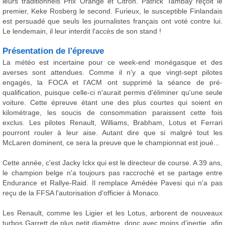
leurs traditionnels Prix Orange et Citron. Patrick Tambay reçoit le
premier, Keke Rosberg le second. Furieux, le susceptible Finlandais
est persuadé que seuls les journalistes français ont voté contre lui.
Le lendemain, il leur interdit l'accès de son stand !
Présentation de l'épreuve
La météo est incertaine pour ce week-end monégasque et des
averses sont attendues. Comme il n'y a que vingt-sept pilotes
engagés, la FOCA et l'ACM ont supprimé la séance de pré-
qualification, puisque celle-ci n'aurait permis d'éliminer qu'une seule
voiture. Cette épreuve étant une des plus courtes qui soient en
kilométrage, les soucis de consommation paraissent cette fois
exclus. Les pilotes Renault, Williams, Brabham, Lotus et Ferrari
pourront rouler à leur aise. Autant dire que si malgré tout les
McLaren dominent, ce sera la preuve que le championnat est joué...
Cette année, c'est Jacky Ickx qui est le directeur de course. A 39 ans,
le champion belge n'a toujours pas raccroché et se partage entre
Endurance et Rallye-Raid. Il remplace Amédée Pavesi qui n'a pas
reçu de la FFSA l'autorisation d'officier à Monaco.
Les Renault, comme les Ligier et les Lotus, arborent de nouveaux
turbos Garrett de plus petit diamètre, donc avec moins d'inertie, afin