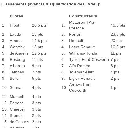
Classements (avant la disqualification des Tyrrell):
Pilotes
Constructeurs
McLaren-TAG-
1.
Prost
28.5 pts
1.
46.5 pts
Porsche
2.
Lauda
18 pts
2.
Ferrari
23.5 pts
3.
Arnoux
14.5 pts
3.
Renault
20 pts
4.
Warwick
13 pts
4.
Lotus-Renault
16.5 pts
5.
de Angelis
12.5 pts
5.
Williams-Honda
11 pts
6.
Rosberg
11 pts
6.
Tyrrell-Ford-Cosworth
7 pts
7.
Alboreto
9 pts
7.
Alfa Romeo
6 pts
8.
Tambay
7 pts
8.
Toleman-Hart
4 pts
9.
Bellof
5 pts
9.
Ligier-Renault
2 pts
Arrows-Ford-
10.
Senna
4 pts
10.
1 pt
Cosworth
11.
Mansell
4 pts
12.
Patrese
3 pts
13.
Cheever
3 pts
14.
Brundle
2 pts
15.
de Cesaris
2 pts