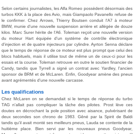
Selon certains journalistes, les Alfa Romeo possèdent désormais des
turbos KKK à la place des Avio, mais Giampaolo Pavanello refuse de
le confirmer. Chez Arrows, Thierry Boutsen conduit l'A7 à moteur
BMW, munie d'une nouvelle suspension arrière et allégée de douze
kilos. Marc Surer hérite de l'A6. Toleman reçoit une nouvelle version
du moteur Hart équipée d'un système de contrôle électronique
d'injection et de quatre injecteurs par cylindre. Ayrton Senna déclare
que le temps de réponse de ce moteur est plus prompt que celui des
blocs habituels, mais il utilise tout de même un de ceux-ci pour les
essais et la course. Toleman retrouve en outre le soutien financier de
Candy, tandis que Tyrrell a signé un contrat avec Yardley, l'ancien
sponsor de BRM et de McLaren. Enfin, Goodyear amène des pneus
avant agrémentés d'une nouvelle carcasse.
Les qualifications
Chez McLaren on se demandait si le temps de réponse du turbo
TAG n'allait pas compliquer la tâche des pilotes. Prost lève ces
doutes en décrochant la pole position avec aisance, pulvérisant de
deux secondes son chrono de 1983. Gêné par la Spirit de Baldi
tandis qu'il avait monté ses meilleurs pneus, Lauda se contente de la
huitième place. Bien servi par les nouveaux pneus Goodyear,