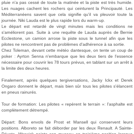
pluie n'a pas cessé de toute la matinée et la piste est très humide.
Les nuages cachent les rochers qui ceinturent la Principauté. Les
Méditerranéens savent que cela signifie qu'il va pleuvoir toute la
journée. Niki Lauda est le plus rapide lors du warm-up.
Le départ est retardé de vingt minutes mais les conditions ne
s'améliorent pas. Suite à une requête de Lauda auprès de Bernie
Ecclestone, un camion arrose la piste sous le tunnel afin que les
pilotes ne rencontrent pas de problèmes d'adhérence à sa sortie.
Chez Toleman, devant cette météo dantesque, on tente un coup de
poker : Ayrton Senna n'embarque que les deux tiers de l'essence
nécessaire pour couvrir les 78 tours prévus, en tablant sur un arrêt à
la limite des deux heures.
Finalement, après quelques tergiversations, Jacky Ickx et Derek
Ongaro donnent le départ, mais bien sûr tous les pilotes s'élancent
en pneus rainurés.
Tour de formation: Les pilotes « repèrent le terrain »: l'asphalte est
complètement détrempé.
Départ: Bons envols de Prost et Mansell qui conservent leurs
positions. Alboreto se fait déborder par les deux Renault. A Sainte-