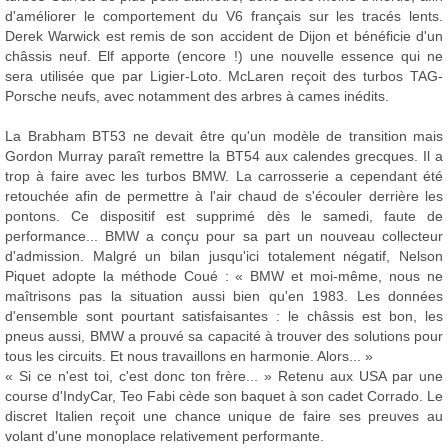
d'améliorer le comportement du V6 français sur les tracés lents.
Derek Warwick est remis de son accident de Dijon et bénéficie d'un
châssis neuf. Elf apporte (encore !) une nouvelle essence qui ne
sera utilisée que par Ligier-Loto. McLaren reçoit des turbos TAG-
Porsche neufs, avec notamment des arbres à cames inédits.
La Brabham BT53 ne devait être qu'un modèle de transition mais
Gordon Murray paraît remettre la BT54 aux calendes grecques. Il a
trop à faire avec les turbos BMW. La carrosserie a cependant été
retouchée afin de permettre à l'air chaud de s'écouler derrière les
pontons. Ce dispositif est supprimé dès le samedi, faute de
performance... BMW a conçu pour sa part un nouveau collecteur
d'admission. Malgré un bilan jusqu'ici totalement négatif, Nelson
Piquet adopte la méthode Coué : « BMW et moi-même, nous ne
maîtrisons pas la situation aussi bien qu'en 1983. Les données
d'ensemble sont pourtant satisfaisantes : le châssis est bon, les
pneus aussi, BMW a prouvé sa capacité à trouver des solutions pour
tous les circuits. Et nous travaillons en harmonie. Alors... »
« Si ce n'est toi, c'est donc ton frère... » Retenu aux USA par une
course d'IndyCar, Teo Fabi cède son baquet à son cadet Corrado. Le
discret Italien reçoit une chance unique de faire ses preuves au
volant d'une monoplace relativement performante.