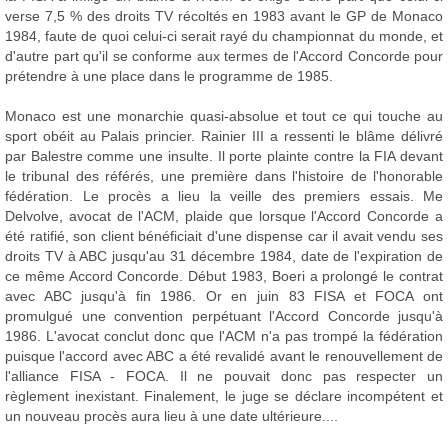
verse 7,5 % des droits TV récoltés en 1983 avant le GP de Monaco
1984, faute de quoi celui-ci serait rayé du championnat du monde, et
d'autre part qu'il se conforme aux termes de l'Accord Concorde pour
prétendre à une place dans le programme de 1985.
Monaco est une monarchie quasi-absolue et tout ce qui touche au
sport obéit au Palais princier. Rainier III a ressenti le blâme délivré
par Balestre comme une insulte. Il porte plainte contre la FIA devant
le tribunal des référés, une première dans l'histoire de l'honorable
fédération. Le procès a lieu la veille des premiers essais. Me
Delvolve, avocat de l'ACM, plaide que lorsque l'Accord Concorde a
été ratifié, son client bénéficiait d'une dispense car il avait vendu ses
droits TV à ABC jusqu'au 31 décembre 1984, date de l'expiration de
ce même Accord Concorde. Début 1983, Boeri a prolongé le contrat
avec ABC jusqu'à fin 1986. Or en juin 83 FISA et FOCA ont
promulgué une convention perpétuant l'Accord Concorde jusqu'à
1986. L'avocat conclut donc que l'ACM n'a pas trompé la fédération
puisque l'accord avec ABC a été revalidé avant le renouvellement de
l'alliance FISA - FOCA. Il ne pouvait donc pas respecter un
règlement inexistant. Finalement, le juge se déclare incompétent et
un nouveau procès aura lieu à une date ultérieure....