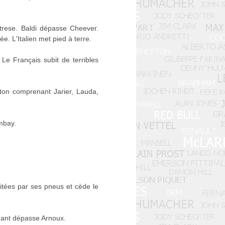
trese. Baldi dépasse Cheever.
e. L'Italien met pied à terre.
e Français subit de terribles
ton comprenant Jarier, Lauda,
mbay.
itées par ses pneus et cède le
nant dépasse Arnoux.