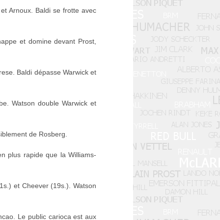
t Arnoux. Baldi se frotte avec
chappe et domine devant Prost,
rese. Baldi dépasse Warwick et
rbe. Watson double Warwick et
ensiblement de Rosberg.
 plus rapide que la Williams-
.1s.) et Cheever (19s.). Watson
uncao. Le public carioca est aux