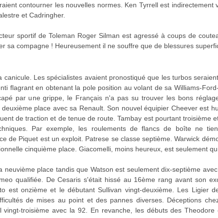
aient contourner les nouvelles normes. Ken Tyrrell est indirectement
lestre et Cadringher.
irecteur sportif de Toleman Roger Silman est agressé à coups de coute
er sa compagne ! Heureusement il ne souffre que de blessures superfic
 canicule. Les spécialistes avaient pronostiqué que les turbos seraient
i flagrant en obtenant la pole position au volant de sa Williams-For
dicapé par une grippe, le Français n'a pas su trouver les bons réglag
deuxième place avec sa Renault. Son nouvel équipier Cheever est hu
quent de traction et de tenue de route. Tambay est pourtant troisième
chniques. Par exemple, les roulements de flancs de boîte ne ti
ce de Piquet est un exploit. Patrese se classe septième. Warwick démon
onnelle cinquième place. Giacomelli, moins heureux, est seulement qu
a neuvième place tandis que Watson est seulement dix-septième avec 
omeo qualifiée. De Cesaris s'était hissé au 16ème rang avant son ex
eto est onzième et le débutant Sullivan vingt-deuxième. Les Ligier 
fficultés de mises au point et des pannes diverses. Déceptions chez
ll vingt-troisième avec la 92. En revanche, les débuts des Theodore