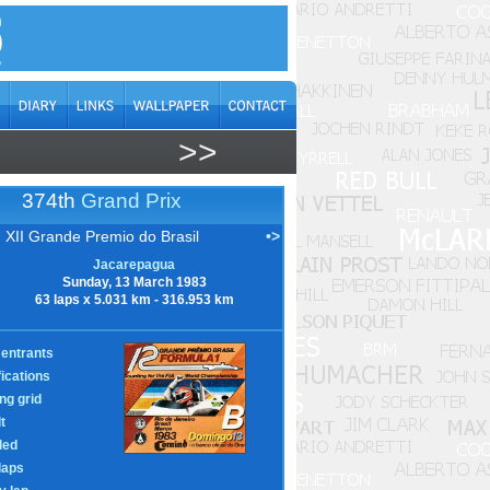
>>
374th
Grand Prix
XII Grande Premio do Brasil
•>
Jacarepagua
Sunday, 13 March 1983
63 laps x 5.031 km - 316.953 km
entrants
fications
ing grid
t
led
laps