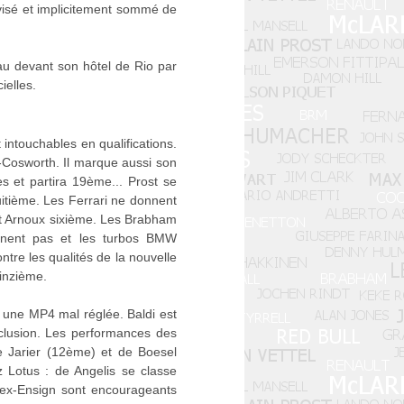
 visé et implicitement sommé de
au devant son hôtel de Rio par
ielles.
 intouchables en qualifications.
d-Cosworth. Il marque aussi son
es et partira 19ème... Prost se
itième. Les Ferrari ne donnent
 et Arnoux sixième. Les Brabham
ennent pas et les turbos BMW
tre les qualités de la nouvelle
inzième.
une MP4 mal réglée. Baldi est
clusion. Les performances des
de Jarier (12ème) et de Boesel
 Lotus : de Angelis se classe
 ex-Ensign sont encourageants