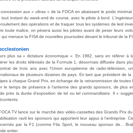
 concession aux « ultras » de la FOCA en abaissant le poids minimal 
à tout instant du week-end de course, avec le pilote à bord. L'ingénieu
éroulement des opérations et de traquer tous les systèmes de lest inve
re toute malice, on pèsera aussi les pilotes avant de peser leurs voi
 qui menace la FISA de nouvelles poursuites devant le tribunal de la FI
ecclestonien
ours plus sa « dictature économique ». En 1982, sans en référer à l
er les droits télévisés de la Formule 1, désormais diffusée dans plu
ntrat de trois ans avec l'Union européenne de radio-télévision, un
 nationaux de plusieurs dizaines de pays. En tant que président de l
uipes à chaque Grand Prix, en échange de la retransmission de toutes
r le temps de présence à l'antenne des grands sponsors, de plus en 
de près la durée d'exposition de tel ou tel commanditaire. Il « sug
mécontents.
3 FOCA TV lance sur le marché des vidéo-cassettes des Grands Prix 
ilisation ravit les sponsors qui apportent leur appui à l'entreprise.
oncernés par la F1 (comme Fila Sport, le nouveau sponsor de... Bra
de entier.