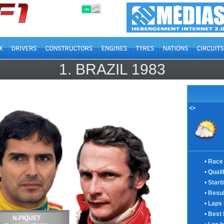
OFF
ON
1.
BRAZIL
1983
<•
•
Race 
•
Quali
•
Start
•
Resul
•
Laps 
•
Best 
N.PIQUET