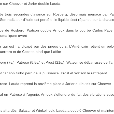
e sur Cheever et Jarier double Lauda.
ède trois secondes d'avance sur Rosberg, désormais menacé par Pa
on radiateur d'huile est percé et le liquide s'est répandu sur la chaussé
de de Rosberg. Watson double Arnoux dans la courbe Carlos Pace. L
eumatiques avant.
 qui est handicapé par des pneus durs. L'Américain retient un pelo
errero et de Cecotto ainsi que Laffite.
rg (7s.), Patrese (8.5s.) et Prost (21s.). Watson se débarrasse de Ta
t car son turbo perd de la puissance. Prost et Watson le rattrapent.
rese. Lauda reprend la onzième place à Jarier qui butait sur Cheever.
 un Patrese à l'agonie. Arnoux s'effondre du fait des vibrations susc
ers attardés, Salazar et Winkelhock. Lauda a doublé Cheever et mainte