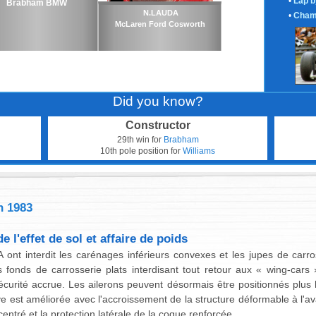
•
Lap b
Brabham BMW
N.LAUDA
•
Cham
McLaren Ford Cosworth
Did you know?
Constructor
29th win for
Brabham
10th pole position for
Williams
n 1983
 l'effet de sol et affaire de poids
 ont interdit les carénages inférieurs convexes et les jupes de carross
es fonds de carrosserie plats interdisant tout retour aux « wing-cars
sécurité accrue. Les ailerons peuvent désormais être positionnés plus 
ve est améliorée avec l'accroissement de la structure déformable à l'a
entré et la protection latérale de la coque renforcée.