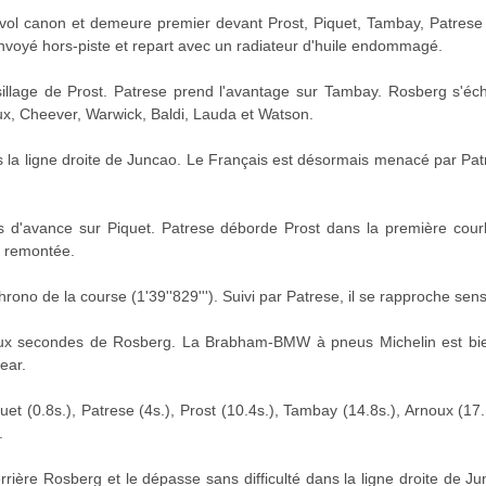
ol canon et demeure premier devant Prost, Piquet, Tambay, Patrese e
 envoyé hors-piste et repart avec un radiateur d'huile endommagé.
 sillage de Prost. Patrese prend l'avantage sur Tambay. Rosberg s'é
ux, Cheever, Warwick, Baldi, Lauda et Watson.
s la ligne droite de Juncao. Le Français est désormais menacé par Pat
s d'avance sur Piquet. Patrese déborde Prost dans la première cou
e remontée.
 chrono de la course (1'39''829'''). Suivi par Patrese, il se rapproche s
deux secondes de Rosberg. La Brabham-BMW à pneus Michelin est bien
ear.
t (0.8s.), Patrese (4s.), Prost (10.4s.), Tambay (14.8s.), Arnoux (17
.
rrière Rosberg et le dépasse sans difficulté dans la ligne droite de J