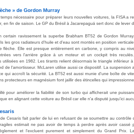
lèche » de Gordon Murray
temps nécessaire pour préparer leurs nouvelles voitures, la FISA a r
er, en fin de saison. Le GP du Brésil à Jacarepaguá sert donc de lever 
 certain ravissement la superbe Brabham BT52 de Gordon Murray. 
 les gros radiateurs d'huile et d'eau sont montés en position verticale
e flèche. Elle est presque entièrement en carbone, y compris au niv
rées vers l'arrière grâce à un moteur et un cockpit très reculés
 utilisées en 1982. Les tirants relient désormais le triangle inférieur à
ied de l'amortisseur. McLaren utilise aussi ce dispositif. La suspension 
e qui accroît la sécurité. La BT52 est aussi munie d'une boîte de vite
 protecteurs en magnésium font jaillir des étincelles qui impressionne
é pour améliorer la fiabilité de son turbo qui afficherait une puiss
 en alignant cette voiture au Brésil car elle n'a disputé jusqu'ici aucun
esaris
e Cesaris fait parler de lui en refusant de se soumettre au contrôle 
 fragiles estimait ne pas avoir de temps à perdre après avoir cassé 
règlement et l'excluent purement et simplement du Grand Prix. L