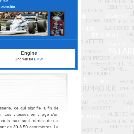
y lap
pionship
Engine
2nd win for
BMW
erie, ce qui signifie la fin de
 ». Les vitesses en virage s'en
hauts mais sont rétrécis de dix
vant de 30 à 50 centimètres. Le