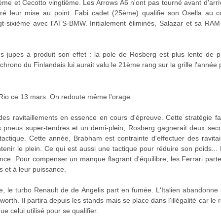
me et Cecotto vingtième. Les Arrows A6 n'ont pas tourné avant d'arri
é leur mise au point. Fabi cadet (25ème) qualifie son Osella au c
gt-sixième avec l'ATS-BMW. Initialement éliminés, Salazar et sa RA
 jupes a produit son effet : la pole de Rosberg est plus lente de 
chrono du Finlandais lui aurait valu le 21ème rang sur la grille l'année
 à Rio ce 13 mars. On redoute même l'orage.
es ravitaillements en essence en cours d'épreuve. Cette stratégie fai
es pneus super-tendres et un demi-plein, Rosberg gagnerait deux se
actique. Cette année, Brabham est contrainte d'effectuer des ravitai
tenir le plein. Ce qui est aussi une tactique pour réduire son poids...
ance. Pour compenser un manque flagrant d'équilibre, les Ferrari par
s et à leur puissance.
le, le turbo Renault de de Angelis part en fumée. L'Italien abandonne s
rth. Il partira depuis les stands mais se place dans l'illégalité car le r
 celui utilisé pour se qualifier.