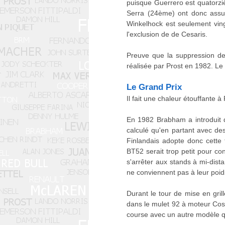
puisque Guerrero est quatorziè
Serra (24ème) ont donc assur
Winkelhock est seulement vin
l'exclusion de de Cesaris.
Preuve que la suppression des
réalisée par Prost en 1982. Le 
Le Grand Prix
Il fait une chaleur étouffante
En 1982 Brabham a introduit d
calculé qu'en partant avec d
Finlandais adopte donc cette t
BT52 serait trop petit pour con
s'arrêter aux stands à mi-dist
ne conviennent pas à leur poid
Durant le tour de mise en gril
dans le mulet 92 à moteur Coswo
course avec un autre modèle que