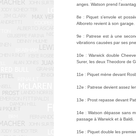
anges. Watson prend l'avantag
8e : Piquet s'envole et poss
Alboreto revient à son garage. S
9e : Patrese est à une secon
vibrations causées par ses pn
10e : Warwick double Cheever
Surer, les deux Theodore de Gu
11e : Piquet mène devant Rosbe
12e : Patrese devient assez len
13e : Prost repasse devant Pat
14e : Watson dépasse sans mal
passage à Warwick et à Baldi.
15e : Piquet double les premi