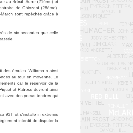
ver au Brésil. Surer (21ème) et
ontraire de Ghinzani (28ème).
M-March sont repêchés grâce à
près de six secondes que celle
 passée.
t des émules. Williams a ainsi
condes au tour en moyenne. Le
llements car le réservoir de la
 Piquet et Patrese devront ainsi
tent avec des pneus tendres qui
a 93T et s'installe in extremis
èglement interdit de disputer la