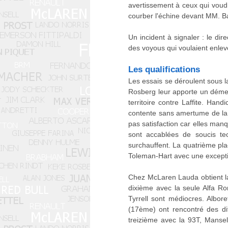
avertissement à ceux qui voudr
courber l'échine devant MM. Ba
Un incident à signaler : le d
des voyous qui voulaient enlev
Les qualifications
Les essais se déroulent sous la
Rosberg leur apporte un dément
territoire contre Laffite. Han
contente sans amertume de la 
pas satisfaction car elles man
sont accablées de soucis te
surchauffent. La quatrième pla
Toleman-Hart avec une excepti
Chez McLaren Lauda obtient l
dixième avec la seule Alfa R
Tyrrell sont médiocres. Albor
(17ème) ont rencontré des di
treizième avec la 93T, Manse