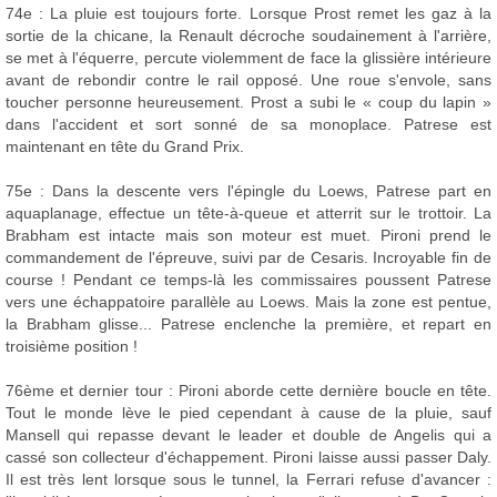
74e : La pluie est toujours forte. Lorsque Prost remet les gaz à la
sortie de la chicane, la Renault décroche soudainement à l'arrière,
se met à l'équerre, percute violemment de face la glissière intérieure
avant de rebondir contre le rail opposé. Une roue s'envole, sans
toucher personne heureusement. Prost a subi le « coup du lapin »
dans l'accident et sort sonné de sa monoplace. Patrese est
maintenant en tête du Grand Prix.
75e : Dans la descente vers l'épingle du Loews, Patrese part en
aquaplanage, effectue un tête-à-queue et atterrit sur le trottoir. La
Brabham est intacte mais son moteur est muet. Pironi prend le
commandement de l'épreuve, suivi par de Cesaris. Incroyable fin de
course ! Pendant ce temps-là les commissaires poussent Patrese
vers une échappatoire parallèle au Loews. Mais la zone est pentue,
la Brabham glisse... Patrese enclenche la première, et repart en
troisième position !
76ème et dernier tour : Pironi aborde cette dernière boucle en tête.
Tout le monde lève le pied cependant à cause de la pluie, sauf
Mansell qui repasse devant le leader et double de Angelis qui a
cassé son collecteur d'échappement. Pironi laisse aussi passer Daly.
Il est très lent lorsque sous le tunnel, la Ferrari refuse d'avancer :