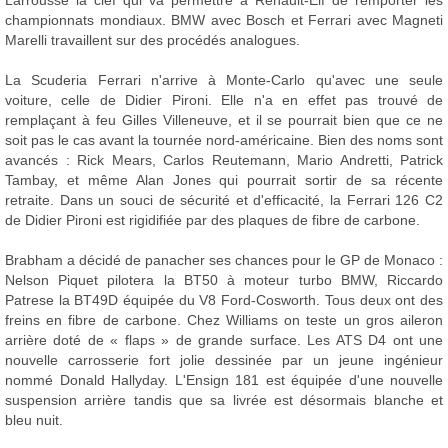
Larrousse la clef qui va permettre à Renault-Elf de remporter les
championnats mondiaux. BMW avec Bosch et Ferrari avec Magneti
Marelli travaillent sur des procédés analogues.
La Scuderia Ferrari n'arrive à Monte-Carlo qu'avec une seule
voiture, celle de Didier Pironi. Elle n'a en effet pas trouvé de
remplaçant à feu Gilles Villeneuve, et il se pourrait bien que ce ne
soit pas le cas avant la tournée nord-américaine. Bien des noms sont
avancés : Rick Mears, Carlos Reutemann, Mario Andretti, Patrick
Tambay, et même Alan Jones qui pourrait sortir de sa récente
retraite. Dans un souci de sécurité et d'efficacité, la Ferrari 126 C2
de Didier Pironi est rigidifiée par des plaques de fibre de carbone.
Brabham a décidé de panacher ses chances pour le GP de Monaco :
Nelson Piquet pilotera la BT50 à moteur turbo BMW, Riccardo
Patrese la BT49D équipée du V8 Ford-Cosworth. Tous deux ont des
freins en fibre de carbone. Chez Williams on teste un gros aileron
arrière doté de « flaps » de grande surface. Les ATS D4 ont une
nouvelle carrosserie fort jolie dessinée par un jeune ingénieur
nommé Donald Hallyday. L'Ensign 181 est équipée d'une nouvelle
suspension arrière tandis que sa livrée est désormais blanche et
bleu nuit.