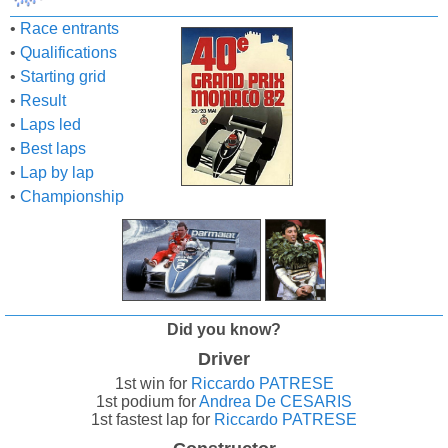
•
Race entrants
•
Qualifications
•
Starting grid
•
Result
•
Laps led
•
Best laps
•
Lap by lap
•
Championship
Did you know?
Driver
1st win for
Riccardo PATRESE
1st podium for
Andrea De CESARIS
1st fastest lap for
Riccardo PATRESE