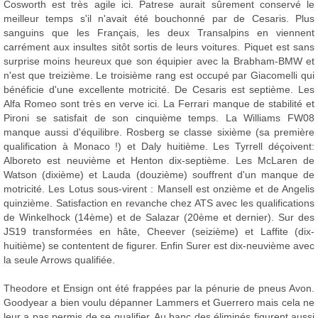
Cosworth est très agile ici. Patrese aurait sûrement conservé le
meilleur temps s'il n'avait été bouchonné par de Cesaris. Plus
sanguins que les Français, les deux Transalpins en viennent
carrément aux insultes sitôt sortis de leurs voitures. Piquet est sans
surprise moins heureux que son équipier avec la Brabham-BMW et
n'est que treizième. Le troisième rang est occupé par Giacomelli qui
bénéficie d'une excellente motricité. De Cesaris est septième. Les
Alfa Romeo sont très en verve ici. La Ferrari manque de stabilité et
Pironi se satisfait de son cinquième temps. La Williams FW08
manque aussi d'équilibre. Rosberg se classe sixième (sa première
qualification à Monaco !) et Daly huitième. Les Tyrrell déçoivent:
Alboreto est neuvième et Henton dix-septième. Les McLaren de
Watson (dixième) et Lauda (douzième) souffrent d'un manque de
motricité. Les Lotus sous-virent : Mansell est onzième et de Angelis
quinzième. Satisfaction en revanche chez ATS avec les qualifications
de Winkelhock (14ème) et de Salazar (20ème et dernier). Sur des
JS19 transformées en hâte, Cheever (seizième) et Laffite (dix-
huitième) se contentent de figurer. Enfin Surer est dix-neuvième avec
la seule Arrows qualifiée.
Theodore et Ensign ont été frappées par la pénurie de pneus Avon.
Goodyear a bien voulu dépanner Lammers et Guerrero mais cela ne
leur a pas permis de se qualifier. Au banc des éliminés figurent aussi