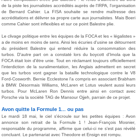
de la piste les journalistes accrédités auprès de l'IRPA, l'organisation
de Bernard Cahier. La FISA souhaite se rendre maîtresse des
accréditations et délivrer sa propre carte aux journalistes. Mais Boeri
comme Cahier sont inflexibles et sur ce point Balestre plie.
Le clivage politique entre les équipes de la FOCA et les « légalistes »
a de moins en moins de sens. Ainsi les écuries d'usine se détournent
du président Balestre qui entend réduire la consommation des
turbos. D'autre part on a constaté lors du boycott d'Imola que la
FOCA était loin d'être unie. Tout en réclamant toujours officiellement
l'interdiction de la suralimentation, les Anglais admettent en secret
que les turbos vont gagner la bataille technologique contre le V8
Ford-Cosworth. Bernie Ecclestone l'a compris en associant Brabham
à BMW. Désormais Williams, McLaren et Lotus veulent aussi leurs
turbos. Pour McLaren Ron Dennis entre ainsi en contact avec
Porsche via la société TAG de Mansour Ojjeh, parrain de ce projet.
Avon quitte la Formule 1... ou pas
Le mardi 18 mai, le ciel s'écroule sur les petites équipes : Avon
annonce son retrait de la Formule 1 ! Jean-François Mosnier,
responsable du programme, affirme que celui-ci ne s'est pas révélé
concluant. Le partenariat avec Theodore et Ensign est rompu.