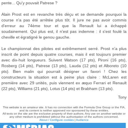
pente... Qu'y pouvait Patrese ?
Alain Prost est en revanche très déçu et se demande pourquoi la
course n'a pas été arrêtée plus tôt. Il jure ne pas avoir commis
d'erreur au 74ème tour et que la Renault lui a échappé
soudainement. Qui plus est, il n'est pas indemne : il s'est foulé la
cheville et égratigné le genou gauche.
Le championnat des pilotes est extrêmement serré. Prost n'a plus
inscrit de point depuis quatre courses, mais il est toujours premier
avec dix-huit longueurs. Suivent Watson (17 pts), Pironi (16 pts),
Rosberg (14 pts), Patrese (13 pts), Lauda (12 pts) et Alboreto (10
pts). Bien malin qui pourrait désigner un favori ! Chez les
constructeurs la situation est à peine plus claire : McLaren est
première avec 29 unités, puis viennent ex æquo Ferrari et Renault
(22 pts), Williams (21 pts), Lotus (14 pts) et Brabham (13 pts).
Tony
This website is an amateur site. It has no connection with the Formula One Group or the FIA,
and its content is neither approved nor sponsored by these entities.
All texts on the site are the exclusive property of their authors. Any use on another website or
any other medium is prohibited without the authorisation of the authors concerned.
About / Configure cookies
|
Audience