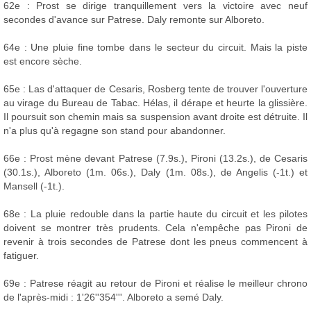
62e : Prost se dirige tranquillement vers la victoire avec neuf
secondes d'avance sur Patrese. Daly remonte sur Alboreto.
64e : Une pluie fine tombe dans le secteur du circuit. Mais la piste
est encore sèche.
65e : Las d'attaquer de Cesaris, Rosberg tente de trouver l'ouverture
au virage du Bureau de Tabac. Hélas, il dérape et heurte la glissière.
Il poursuit son chemin mais sa suspension avant droite est détruite. Il
n'a plus qu'à regagne son stand pour abandonner.
66e : Prost mène devant Patrese (7.9s.), Pironi (13.2s.), de Cesaris
(30.1s.), Alboreto (1m. 06s.), Daly (1m. 08s.), de Angelis (-1t.) et
Mansell (-1t.).
68e : La pluie redouble dans la partie haute du circuit et les pilotes
doivent se montrer très prudents. Cela n'empêche pas Pironi de
revenir à trois secondes de Patrese dont les pneus commencent à
fatiguer.
69e : Patrese réagit au retour de Pironi et réalise le meilleur chrono
de l'après-midi : 1'26''354'''. Alboreto a semé Daly.