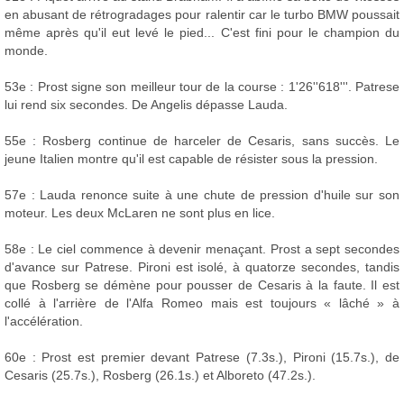
en abusant de rétrogradages pour ralentir car le turbo BMW poussait
même après qu'il eut levé le pied... C'est fini pour le champion du
monde.
53e : Prost signe son meilleur tour de la course : 1'26''618'''. Patrese
lui rend six secondes. De Angelis dépasse Lauda.
55e : Rosberg continue de harceler de Cesaris, sans succès. Le
jeune Italien montre qu'il est capable de résister sous la pression.
57e : Lauda renonce suite à une chute de pression d'huile sur son
moteur. Les deux McLaren ne sont plus en lice.
58e : Le ciel commence à devenir menaçant. Prost a sept secondes
d'avance sur Patrese. Pironi est isolé, à quatorze secondes, tandis
que Rosberg se démène pour pousser de Cesaris à la faute. Il est
collé à l'arrière de l'Alfa Romeo mais est toujours « lâché » à
l'accélération.
60e : Prost est premier devant Patrese (7.3s.), Pironi (15.7s.), de
Cesaris (25.7s.), Rosberg (26.1s.) et Alboreto (47.2s.).