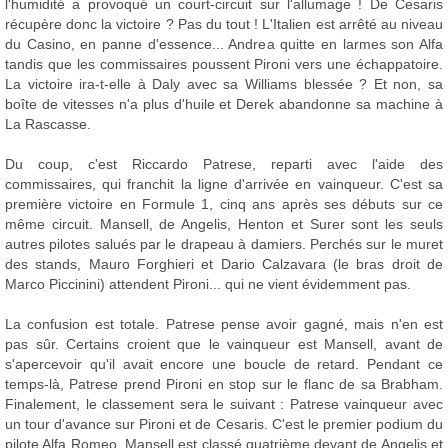
l'humidité a provoqué un court-circuit sur l'allumage ! De Cesaris
récupère donc la victoire ? Pas du tout ! L'Italien est arrêté au niveau
du Casino, en panne d'essence... Andrea quitte en larmes son Alfa
tandis que les commissaires poussent Pironi vers une échappatoire.
La victoire ira-t-elle à Daly avec sa Williams blessée ? Et non, sa
boîte de vitesses n'a plus d'huile et Derek abandonne sa machine à
La Rascasse.
Du coup, c'est Riccardo Patrese, reparti avec l'aide des
commissaires, qui franchit la ligne d'arrivée en vainqueur. C'est sa
première victoire en Formule 1, cinq ans après ses débuts sur ce
même circuit. Mansell, de Angelis, Henton et Surer sont les seuls
autres pilotes salués par le drapeau à damiers. Perchés sur le muret
des stands, Mauro Forghieri et Dario Calzavara (le bras droit de
Marco Piccinini) attendent Pironi... qui ne vient évidemment pas.
La confusion est totale. Patrese pense avoir gagné, mais n'en est
pas sûr. Certains croient que le vainqueur est Mansell, avant de
s'apercevoir qu'il avait encore une boucle de retard. Pendant ce
temps-là, Patrese prend Pironi en stop sur le flanc de sa Brabham.
Finalement, le classement sera le suivant : Patrese vainqueur avec
un tour d'avance sur Pironi et de Cesaris. C'est le premier podium du
pilote Alfa Romeo. Mansell est classé quatrième devant de Angelis et