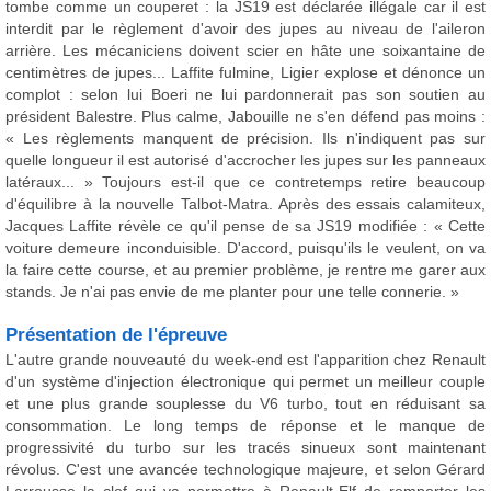
tombe comme un couperet : la JS19 est déclarée illégale car il est
interdit par le règlement d'avoir des jupes au niveau de l'aileron
arrière. Les mécaniciens doivent scier en hâte une soixantaine de
centimètres de jupes... Laffite fulmine, Ligier explose et dénonce un
complot : selon lui Boeri ne lui pardonnerait pas son soutien au
président Balestre. Plus calme, Jabouille ne s'en défend pas moins :
« Les règlements manquent de précision. Ils n'indiquent pas sur
quelle longueur il est autorisé d'accrocher les jupes sur les panneaux
latéraux... » Toujours est-il que ce contretemps retire beaucoup
d'équilibre à la nouvelle Talbot-Matra. Après des essais calamiteux,
Jacques Laffite révèle ce qu'il pense de sa JS19 modifiée : « Cette
voiture demeure inconduisible. D'accord, puisqu'ils le veulent, on va
la faire cette course, et au premier problème, je rentre me garer aux
stands. Je n'ai pas envie de me planter pour une telle connerie. »
Présentation de l'épreuve
L'autre grande nouveauté du week-end est l'apparition chez Renault
d'un système d'injection électronique qui permet un meilleur couple
et une plus grande souplesse du V6 turbo, tout en réduisant sa
consommation. Le long temps de réponse et le manque de
progressivité du turbo sur les tracés sinueux sont maintenant
révolus. C'est une avancée technologique majeure, et selon Gérard