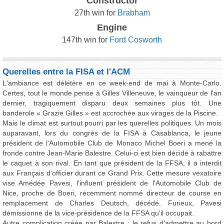
Constructor
27th win for
Brabham
Engine
147th win for
Ford Cosworth
Querelles entre la FISA et l'ACM
L'ambiance est délétère en ce week-end de mai à Monte-Carlo.
Certes, tout le monde pense à Gilles Villeneuve, le vainqueur de l'an
dernier, tragiquement disparu deux semaines plus tôt. Une
banderole « Grazie Gilles » est accrochée aux virages de la Piscine.
Mais le climat est surtout pourri par les querelles politiques. Un mois
auparavant, lors du congrès de la FISA à Casablanca, le jeune
président de l'Automobile Club de Monaco Michel Boeri a mené la
fronde contre Jean-Marie Balestre. Celui-ci est bien décidé à rabattre
le caquet à son rival. En tant que président de la FFSA, il a interdit
aux Français d'officier durant ce Grand Prix. Cette mesure vexatoire
vise Amédée Pavesi, l'influent président de l'Automobile Club de
Nice, proche de Boeri, récemment nommé directeur de course en
remplacement de Charles Deutsch, décédé. Furieux, Pavesi
démissionne de la vice-présidence de la FFSA qu'il occupait.
Autre complication créée par Balestre : le refus d'admettre au bord