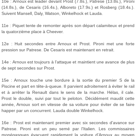
10e : Arnoux est leader devant Prost (7.8s.), Patrese (13.8s.), Pironi
(14.8s.), de Cesaris (16.4s.), Alboreto (17.9s.) et Rosberg (18.4s.).
Suivent Mansell, Daly, Watson, Winkelhock et Lauda.
11e : Piquet tente de remonter après son départ calamiteux et prend
la quatorzième place à Cheever.
12e : Huit secondes entre Arnoux et Prost. Pironi met une forte
pression sur Patrese. De Cesaris est maintenant en retrait.
14e : Arnoux est toujours à l'attaque et maintient une avance de plus
de sept secondes sur Prost.
15e : Arnoux touche une bordure à la sortie du premier S de la
Piscine et part en tête-à-queue. Il parvient adroitement à éviter le rail
et à arrêter la Renault dans le sens de la marche. Hélas, il cale.
Prost le double, suivi par tout le peloton. Décidément maudit cette
année, Arnoux sort en vitesse de sa voiture pour éviter de se faire
happer par un concurrent. Lauda double Winkelhock.
16e : Prost est maintenant premier avec six secondes d'avance sur
Patrese. Pironi est un peu semé par l'Italien. Les commissaires
monégasques évacuent rapidement la voiture d'Arnoux au moyen