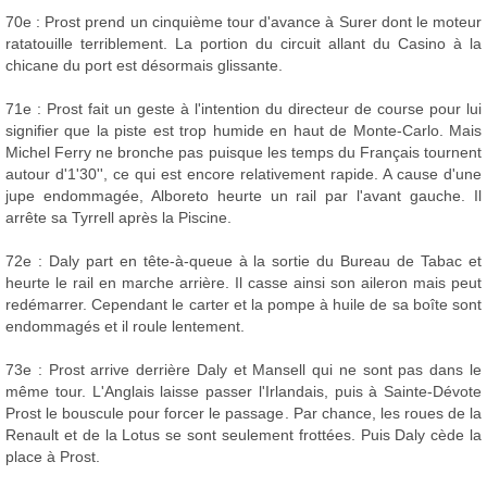
70e : Prost prend un cinquième tour d'avance à Surer dont le moteur
ratatouille terriblement. La portion du circuit allant du Casino à la
chicane du port est désormais glissante.
71e : Prost fait un geste à l'intention du directeur de course pour lui
signifier que la piste est trop humide en haut de Monte-Carlo. Mais
Michel Ferry ne bronche pas puisque les temps du Français tournent
autour d'1'30'', ce qui est encore relativement rapide. A cause d'une
jupe endommagée, Alboreto heurte un rail par l'avant gauche. Il
arrête sa Tyrrell après la Piscine.
72e : Daly part en tête-à-queue à la sortie du Bureau de Tabac et
heurte le rail en marche arrière. Il casse ainsi son aileron mais peut
redémarrer. Cependant le carter et la pompe à huile de sa boîte sont
endommagés et il roule lentement.
73e : Prost arrive derrière Daly et Mansell qui ne sont pas dans le
même tour. L'Anglais laisse passer l'Irlandais, puis à Sainte-Dévote
Prost le bouscule pour forcer le passage. Par chance, les roues de la
Renault et de la Lotus se sont seulement frottées. Puis Daly cède la
place à Prost.