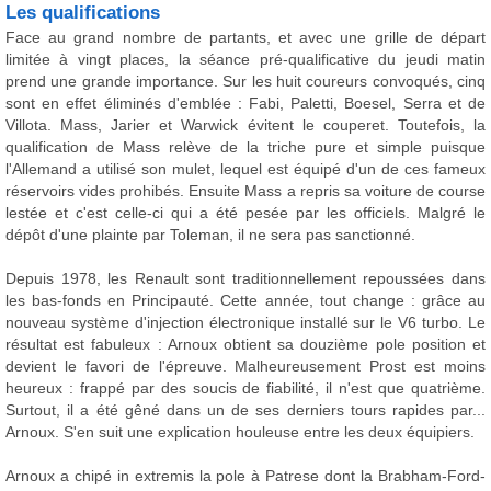
Les qualifications
Face au grand nombre de partants, et avec une grille de départ
limitée à vingt places, la séance pré-qualificative du jeudi matin
prend une grande importance. Sur les huit coureurs convoqués, cinq
sont en effet éliminés d'emblée : Fabi, Paletti, Boesel, Serra et de
Villota. Mass, Jarier et Warwick évitent le couperet. Toutefois, la
qualification de Mass relève de la triche pure et simple puisque
l'Allemand a utilisé son mulet, lequel est équipé d'un de ces fameux
réservoirs vides prohibés. Ensuite Mass a repris sa voiture de course
lestée et c'est celle-ci qui a été pesée par les officiels. Malgré le
dépôt d'une plainte par Toleman, il ne sera pas sanctionné.
Depuis 1978, les Renault sont traditionnellement repoussées dans
les bas-fonds en Principauté. Cette année, tout change : grâce au
nouveau système d'injection électronique installé sur le V6 turbo. Le
résultat est fabuleux : Arnoux obtient sa douzième pole position et
devient le favori de l'épreuve. Malheureusement Prost est moins
heureux : frappé par des soucis de fiabilité, il n'est que quatrième.
Surtout, il a été gêné dans un de ses derniers tours rapides par...
Arnoux. S'en suit une explication houleuse entre les deux équipiers.
Arnoux a chipé in extremis la pole à Patrese dont la Brabham-Ford-