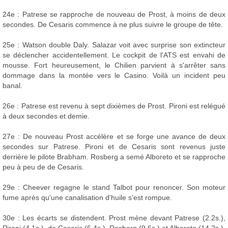
24e : Patrese se rapproche de nouveau de Prost, à moins de deux
secondes. De Cesaris commence à ne plus suivre le groupe de tête.
25e : Watson double Daly. Salazar voit avec surprise son extincteur
se déclencher accidentellement. Le cockpit de l'ATS est envahi de
mousse. Fort heureusement, le Chilien parvient à s'arrêter sans
dommage dans la montée vers le Casino. Voilà un incident peu
banal.
26e : Patrese est revenu à sept dixièmes de Prost. Pironi est relégué
à deux secondes et demie.
27e : De nouveau Prost accélère et se forge une avance de deux
secondes sur Patrese. Pironi et de Cesaris sont revenus juste
derrière le pilote Brabham. Rosberg a semé Alboreto et se rapproche
peu à peu de de Cesaris.
29e : Cheever regagne le stand Talbot pour renoncer. Son moteur
fume après qu'une canalisation d'huile s'est rompue.
30e : Les écarts se distendent. Prost mène devant Patrese (2.2s.),