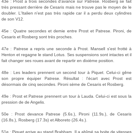
43e : Prost a trois secondes d'avance sur Patrese. Rosberg se fait
très pressant derrière de Cesaris mais ne trouve pas le moyen de le
doubler. L'Italien n'est pas très rapide car il a perdu deux cylindres
de son V12.
45e : Quatre secondes et demie entre Prost et Patrese. Pironi, de
Cesaris et Rosberg sont très proches.
47e : Patrese a repris une seconde à Prost. Mansell s'est frotté à
Henton et regagne le stand Lotus. Ses suspensions sont intactes et il
fait changer ses roues avant de repartir en dixième position.
48e : Les leaders prennent un second tour à Piquet. Celui-ci gêne
son propre équiper Patrese. Résultat : l'écart avec Prost est
désormais de cinq secondes. Pironi sème de Cesaris et Rosberg.
49e : Prost et Patrese prennent un tour à Lauda. Celui-ci est sous la
pression de de Angelis.
50e : Prost devance Patrese (5.6s.), Pironi (11.9s.), de Cesaris
(16.8s.), Rosberg (17.3s) et Alboreto (26.4s.).
51e : Piquet arrive au stand Brabham. Il a abîmé sa boite de vitesses