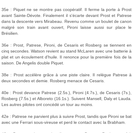
35e : Piquet ne se montre pas coopératif. Il ferme la porte à Prost
avant Sainte-Dévote. Finalement il s'écarte devant Prost et Patrese
dans la descente vers Mirabeau. Revenu comme un boulet de canon
malgré son train avant ouvert, Pironi laisse aussi sur place le
Brésilien.
36e : Prost, Patrese, Pironi, de Cesaris et Rosberg se tiennent en
cinq secondes. Watson revient au stand McLaren avec une batterie à
plat et un écoulement d'huile. Il renonce pour la première fois de la
saison. De Angelis double Piquet.
38e : Prost accélère grâce à une piste claire. Il relègue Patrese à
deux secondes et demie. Rosberg menace de Cesaris.
40e : Prost devance Patrese (2.5s.), Pironi (4.7s.), de Cesaris (7s.),
Rosberg (7.5s.) et Alboreto (16.1s.). Suivent Mansell, Daly et Lauda.
Les autres pilotes ont concédé un tour au moins.
42e : Patrese ne parvient plus à suivre Prost, tandis que Pironi se bat
avec une Ferrari sous-vireuse et perd le contact avec la Brabham.