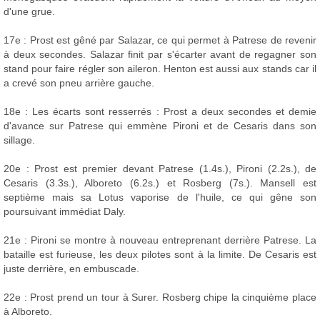
d'une grue.
17e : Prost est gêné par Salazar, ce qui permet à Patrese de revenir
à deux secondes. Salazar finit par s'écarter avant de regagner son
stand pour faire régler son aileron. Henton est aussi aux stands car il
a crevé son pneu arrière gauche.
18e : Les écarts sont resserrés : Prost a deux secondes et demie
d'avance sur Patrese qui emmène Pironi et de Cesaris dans son
sillage.
20e : Prost est premier devant Patrese (1.4s.), Pironi (2.2s.), de
Cesaris (3.3s.), Alboreto (6.2s.) et Rosberg (7s.). Mansell est
septième mais sa Lotus vaporise de l'huile, ce qui gêne son
poursuivant immédiat Daly.
21e : Pironi se montre à nouveau entreprenant derrière Patrese. La
bataille est furieuse, les deux pilotes sont à la limite. De Cesaris est
juste derrière, en embuscade.
22e : Prost prend un tour à Surer. Rosberg chipe la cinquième place
à Alboreto.