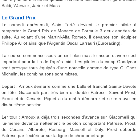
Baldi, Warwick, Jarier et Mass.
Le Grand Prix
Le samedi après-midi, Alain Ferté devient le premier pilote à
remporter le Grand Prix de Monaco de Formule 3 deux années de
suite. Au volant d'une Martini-Alfa Romeo, il devance son équipier
Philippe Alliot ainsi que l'Argentin Oscar Larrauri (Euroracing).
La course commence sous un ciel bleu mais le risque d'averse est
important pour la fin de l'après-midi. Les pilotes du camp Goodyear
sont presque tous équipés d'une nouvelle gomme de type C. Chez
Michelin, les combinaisons sont mixtes.
Départ : Arnoux démarre comme une balle et franchit Sainte-Dévote
en tête. Giacomelli part très bien et double Patrese. Suivent Prost,
Pironi et de Cesaris. Piquet a du mal à démarrer et se retrouve en
dix-huitième position.
1er tour : Arnoux a déjà trois secondes d'avance sur Giacomelli qui
lui-même devance nettement le peloton comportant Patrese, Prost,
de Cesaris, Alboreto, Rosberg, Mansell et Daly. Prost déborde
Patrese par l'extérieur sur la ligne de chronométrage.