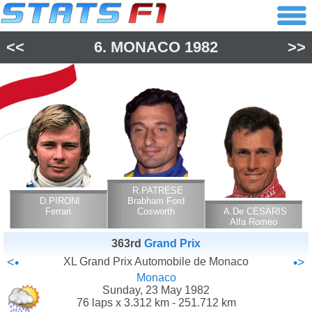
<<
6.
MONACO
1982
>>
R.PATRESE
D.PIRONI
Brabham Ford
Ferrari
Cosworth
A.De CESARIS
Alfa Romeo
363rd
Grand Prix
<•
XL Grand Prix Automobile de Monaco
•>
Monaco
Sunday, 23 May 1982
76 laps x 3.312 km - 251.712 km