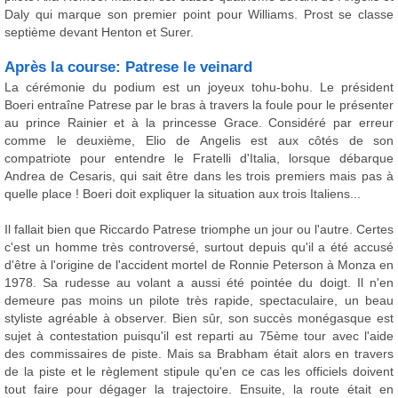
Daly qui marque son premier point pour Williams. Prost se classe
septième devant Henton et Surer.
Après la course: Patrese le veinard
La cérémonie du podium est un joyeux tohu-bohu. Le président
Boeri entraîne Patrese par le bras à travers la foule pour le présenter
au prince Rainier et à la princesse Grace. Considéré par erreur
comme le deuxième, Elio de Angelis est aux côtés de son
compatriote pour entendre le Fratelli d'Italia, lorsque débarque
Andrea de Cesaris, qui sait être dans les trois premiers mais pas à
quelle place ! Boeri doit expliquer la situation aux trois Italiens...
Il fallait bien que Riccardo Patrese triomphe un jour ou l'autre. Certes
c'est un homme très controversé, surtout depuis qu'il a été accusé
d'être à l'origine de l'accident mortel de Ronnie Peterson à Monza en
1978. Sa rudesse au volant a aussi été pointée du doigt. Il n'en
demeure pas moins un pilote très rapide, spectaculaire, un beau
styliste agréable à observer. Bien sûr, son succès monégasque est
sujet à contestation puisqu'il est reparti au 75ème tour avec l'aide
des commissaires de piste. Mais sa Brabham était alors en travers
de la piste et le règlement stipule qu'en ce cas les officiels doivent
tout faire pour dégager la trajectoire. Ensuite, la route était en