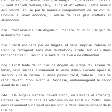
Pironi (4.1s.), de Cesaris (6.4s.), Rosberg (9.6s.) et Alboreto (14.2s.).
Suivent Mansell, Watson, Daly, Lauda et Winkelhock. Laffite revient
aux stands, épuisé par le mauvais comportement de sa voiture.
Comme il l'avait annoncé, il refuse de faire plus d'efforts et
abandonne.
31e : Prost revient sur de Angelis qui menace Piquet pour le gain de
la douzième place.
32e : Prost est gêné par de Angelis, et sans surprise Patrese et
Pironi le rattrapent sans mal. Winkelhock arrête son ATS dans
l'échappatoire du Casino à la suite d'une avarie de différentiel.
33e : Prost tente de doubler de Angelis au virage du Bureau de
tabac, sans succès. Finalement le jeune Italien s'écarte après le
second S de la Piscine. Il laisse passer Prost, Patrese... mais se
rabat devant Pironi avant la Rascasse, endommageant le capot
avant de la Ferrari !
34e : De Angelis s'efface devant Pironi, de Cesaris et Rosberg.
Patrese se montre dans les rétroviseurs de Prost au Portier. Tous
deux reviennent sur Piquet qui les bloque dans l'enchaînement de la
Piscine.