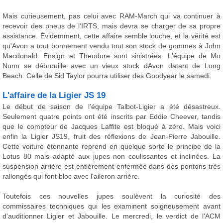
Mais curieusement, pas celui avec RAM-March qui va continuer à
recevoir des pneus de l'IRTS, mais devra se charger de sa propre
assistance. Évidemment, cette affaire semble louche, et la vérité est
qu'Avon a tout bonnement vendu tout son stock de gommes à John
Macdonald. Ensign et Theodore sont sinistrées. L'équipe de Mo
Nunn se débrouille avec un vieux stock dAvon datant de Long
Beach. Celle de Sid Taylor pourra utiliser des Goodyear le samedi.
L'affaire de la Ligier JS 19
Le début de saison de l'équipe Talbot-Ligier a été désastreux.
Seulement quatre points ont été inscrits par Eddie Cheever, tandis
que le compteur de Jacques Laffite est bloqué à zéro. Mais voici
enfin la Ligier JS19, fruit des réflexions de Jean-Pierre Jabouille.
Cette voiture étonnante reprend en quelque sorte le principe de la
Lotus 80 mais adapté aux jupes non coulissantes et inclinées. La
suspension arrière est entièrement enfermée dans des pontons très
rallongés qui font bloc avec l'aileron arrière.
Toutefois ces nouvelles jupes soulèvent la curiosité des
commissaires techniques qui les examinent soigneusement avant
d'auditionner Ligier et Jabouille. Le mercredi, le verdict de l'ACM