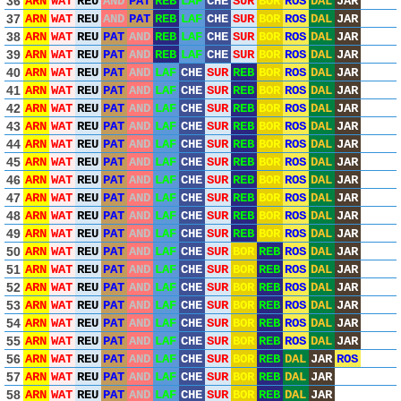
36
ARN
WAT
REU
AND
PAT
REB
LAF
CHE
SUR
BOR
ROS
DAL
JAR
37
ARN
WAT
REU
AND
PAT
REB
LAF
CHE
SUR
BOR
ROS
DAL
JAR
38
ARN
WAT
REU
PAT
AND
REB
LAF
CHE
SUR
BOR
ROS
DAL
JAR
39
ARN
WAT
REU
PAT
AND
REB
LAF
CHE
SUR
BOR
ROS
DAL
JAR
40
ARN
WAT
REU
PAT
AND
LAF
CHE
SUR
REB
BOR
ROS
DAL
JAR
41
ARN
WAT
REU
PAT
AND
LAF
CHE
SUR
REB
BOR
ROS
DAL
JAR
42
ARN
WAT
REU
PAT
AND
LAF
CHE
SUR
REB
BOR
ROS
DAL
JAR
43
ARN
WAT
REU
PAT
AND
LAF
CHE
SUR
REB
BOR
ROS
DAL
JAR
44
ARN
WAT
REU
PAT
AND
LAF
CHE
SUR
REB
BOR
ROS
DAL
JAR
45
ARN
WAT
REU
PAT
AND
LAF
CHE
SUR
REB
BOR
ROS
DAL
JAR
46
ARN
WAT
REU
PAT
AND
LAF
CHE
SUR
REB
BOR
ROS
DAL
JAR
47
ARN
WAT
REU
PAT
AND
LAF
CHE
SUR
REB
BOR
ROS
DAL
JAR
48
ARN
WAT
REU
PAT
AND
LAF
CHE
SUR
REB
BOR
ROS
DAL
JAR
49
ARN
WAT
REU
PAT
AND
LAF
CHE
SUR
REB
BOR
ROS
DAL
JAR
50
ARN
WAT
REU
PAT
AND
LAF
CHE
SUR
BOR
REB
ROS
DAL
JAR
51
ARN
WAT
REU
PAT
AND
LAF
CHE
SUR
BOR
REB
ROS
DAL
JAR
52
ARN
WAT
REU
PAT
AND
LAF
CHE
SUR
BOR
REB
ROS
DAL
JAR
53
ARN
WAT
REU
PAT
AND
LAF
CHE
SUR
BOR
REB
ROS
DAL
JAR
54
ARN
WAT
REU
PAT
AND
LAF
CHE
SUR
BOR
REB
ROS
DAL
JAR
55
ARN
WAT
REU
PAT
AND
LAF
CHE
SUR
BOR
REB
ROS
DAL
JAR
56
ARN
WAT
REU
PAT
AND
LAF
CHE
SUR
BOR
REB
DAL
JAR
ROS
57
ARN
WAT
REU
PAT
AND
LAF
CHE
SUR
BOR
REB
DAL
JAR
58
ARN
WAT
REU
PAT
AND
LAF
CHE
SUR
BOR
REB
DAL
JAR