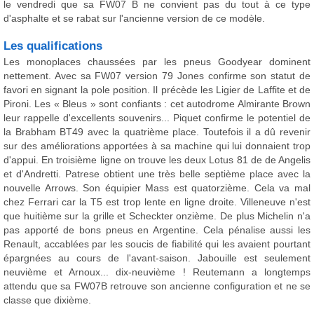
le vendredi que sa FW07 B ne convient pas du tout à ce type
d'asphalte et se rabat sur l'ancienne version de ce modèle.
Les qualifications
Les monoplaces chaussées par les pneus Goodyear dominent
nettement. Avec sa FW07 version 79 Jones confirme son statut de
favori en signant la pole position. Il précède les Ligier de Laffite et de
Pironi. Les « Bleus » sont confiants : cet autodrome Almirante Brown
leur rappelle d'excellents souvenirs... Piquet confirme le potentiel de
la Brabham BT49 avec la quatrième place. Toutefois il a dû revenir
sur des améliorations apportées à sa machine qui lui donnaient trop
d'appui. En troisième ligne on trouve les deux Lotus 81 de de Angelis
et d'Andretti. Patrese obtient une très belle septième place avec la
nouvelle Arrows. Son équipier Mass est quatorzième. Cela va mal
chez Ferrari car la T5 est trop lente en ligne droite. Villeneuve n'est
que huitième sur la grille et Scheckter onzième. De plus Michelin n'a
pas apporté de bons pneus en Argentine. Cela pénalise aussi les
Renault, accablées par les soucis de fiabilité qui les avaient pourtant
épargnées au cours de l'avant-saison. Jabouille est seulement
neuvième et Arnoux... dix-neuvième ! Reutemann a longtemps
attendu que sa FW07B retrouve son ancienne configuration et ne se
classe que dixième.