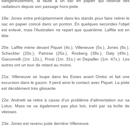
dangereusement, la faute à un sac en papier qui obstrue ses
radiateurs depuis son passage hors-piste.
18e: Jones entre précipitamment dans les stands pour faire retirer le
sac en papier coincé dans un ponton. En quelques secondes l'objet
est enlevé, mais l'Australien ne repart que quatrième. Laffite est en
tête.
20e: Laffite mène devant Piquet (4s.), Villeneuve (5s.), Jones (8s.),
Scheckter (20s.), Patrese (25s.), Rosberg (38s.), Daly (49s.),
Giacomelli (1m. 12s.), Prost (1m. 31s.) et Depailler (1m. 47s.). Les
autres ont un tour de retard au moins.
21e: Villeneuve se loupe dans les Esses avant Ombú et fait une
excursion dans le gazon. Il perd ainsi le contact avec Piquet. La piste
est décidément très glissante.
22e: Andretti se retire à cause d'un problème d'alimentation sur sa
Lotus. Mass ne va également pas plus loin, trahi par sa boîte de
vitesses.
23e: Jones est revenu juste derrière Villeneuve.