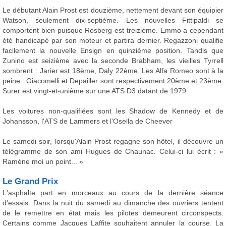
Le débutant Alain Prost est douzième, nettement devant son équipier
Watson, seulement dix-septième. Les nouvelles Fittipaldi se
comportent bien puisque Rosberg est treizième. Emmo a cependant
été handicapé par son moteur et partira dernier. Regazzoni qualifie
facilement la nouvelle Ensign en quinzième position. Tandis que
Zunino est seizième avec la seconde Brabham, les vieilles Tyrrell
sombrent : Jarier est 18ème, Daly 22ème. Les Alfa Romeo sont à la
peine : Giacomelli et Depailler sont respectivement 20ème et 23ème.
Surer est vingt-et-unième sur une ATS D3 datant de 1979.
Les voitures non-qualifiées sont les Shadow de Kennedy et de
Johansson, l'ATS de Lammers et l'Osella de Cheever
Le samedi soir, lorsqu'Alain Prost regagne son hôtel, il découvre un
télégramme de son ami Hugues de Chaunac. Celui-ci lui écrit : «
Ramène moi un point... »
Le Grand Prix
L'asphalte part en morceaux au cours de la dernière séance
d'essais. Dans la nuit du samedi au dimanche des ouvriers tentent
de le remettre en état mais les pilotes demeurent circonspects.
Certains comme Jacques Laffite souhaitent annuler la course. La