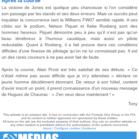
Après la course
La victoire de Jones est quelque peu chanceuse si l'on considère
son passage par les stands et ses deux erreurs. Mais ce succès peut
inquiéter la concurrence tant la Williams FW07 semble rapide. A ses
côtés sur le podium, Nelson Piquet et Keke Rosberg sont des
hommes heureux. Piquet démontre peu à peu qu'il n'est pas qu'un
beau ténébreux à l'humour caustique, mais aussi un pilote
redoutable. Quant à Rosberg, il a fait preuve dans ces conditions
difficiles d'une finesse de pilotage qu'on ne lui connaissait pas. Il est
un des rares coureurs à ne pas avoir fait de faute.
Après la course, Alain Prost est très satisfait de ses débuts. « Ce
n'était même pas aussi difficile que je m'y attendais » déclare ce
jeune homme décidément étonnant. De retour à son hôtel, content
d'avoir inscrit un point, il prend connaissance d'un nouveau message
de Hugues de Chaunac : « J'en veux deux maintenant ! »
Tony
This website is an amateur site. It has no connection with the Formula One Group or the FIA,
and its content is neither approved nor sponsored by these entities.
All texts on the site are the exclusive property of their authors. Any use on another website or
any other medium is prohibited without the authorisation of the authors concerned.
About / Configure cookies
|
Audience