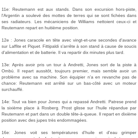
11e: Reutemann est aux stands. Dans son excursion hors-piste,
l'Argentin a soulevé des mottes de terres qui se sont fichées dans
ses radiateurs. Les mécaniciens de Williams nettoient ceux-ci et
Reutemann repart en huitième position.
12e : Jones caracole en tête avec vingt-et-une secondes d'avance
sur Laffite et Piquet. Fittipaldi s'arrête à son stand à cause de soucis
d'alimentation et de batterie. Il va repartir dix minutes plus tard.
13e: Après avoir pris un tour à Andretti, Jones sort de la piste à
Ombú. Il repart aussitôt, toujours premier, mais semble avoir un
problème avec sa machine. Son équipier n'a en revanche pas de
chance: Reutemann est arrêté sur un bas-côté avec un moteur
surchauffé.
14e: Tout va bien pour Jones qui a repassé Andretti. Patrese prend
la sixième place à Rosberg. Prost glisse sur l'huile répandue par
Reutemann et part dans un double tête-à-queue. Il repart en dixième
position avec des jupes très endommagées.
16e: Jones voit ses températures d'huile et d'eau grimper