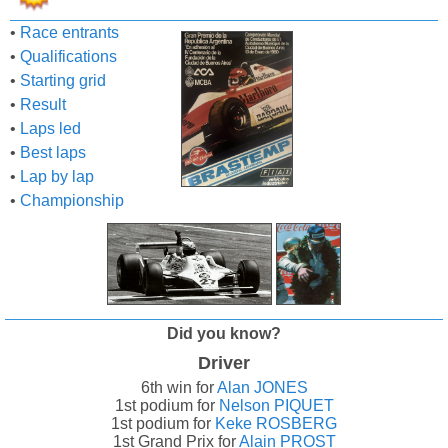
•
Race entrants
•
Qualifications
•
Starting grid
•
Result
•
Laps led
•
Best laps
•
Lap by lap
•
Championship
Did you know?
Driver
6th win for
Alan JONES
1st podium for
Nelson PIQUET
1st podium for
Keke ROSBERG
1st Grand Prix for
Alain PROST