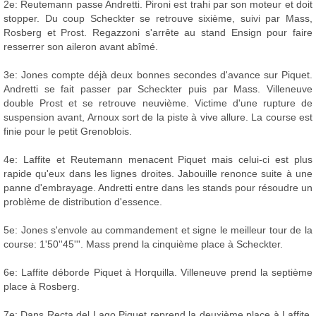
2e: Reutemann passe Andretti. Pironi est trahi par son moteur et doit
stopper. Du coup Scheckter se retrouve sixième, suivi par Mass,
Rosberg et Prost. Regazzoni s'arrête au stand Ensign pour faire
resserrer son aileron avant abîmé.
3e: Jones compte déjà deux bonnes secondes d'avance sur Piquet.
Andretti se fait passer par Scheckter puis par Mass. Villeneuve
double Prost et se retrouve neuvième. Victime d'une rupture de
suspension avant, Arnoux sort de la piste à vive allure. La course est
finie pour le petit Grenoblois.
4e: Laffite et Reutemann menacent Piquet mais celui-ci est plus
rapide qu'eux dans les lignes droites. Jabouille renonce suite à une
panne d'embrayage. Andretti entre dans les stands pour résoudre un
problème de distribution d'essence.
5e: Jones s'envole au commandement et signe le meilleur tour de la
course: 1'50''45'''. Mass prend la cinquième place à Scheckter.
6e: Laffite déborde Piquet à Horquilla. Villeneuve prend la septième
place à Rosberg.
7e: Dans Recta del Lago Piquet reprend la deuxième place à Laffite.