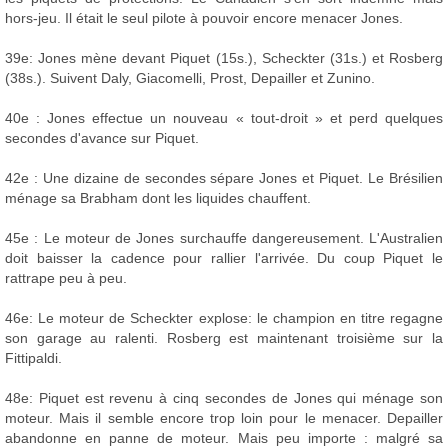
hors-jeu. Il était le seul pilote à pouvoir encore menacer Jones.
39e: Jones mène devant Piquet (15s.), Scheckter (31s.) et Rosberg
(38s.). Suivent Daly, Giacomelli, Prost, Depailler et Zunino.
40e : Jones effectue un nouveau « tout-droit » et perd quelques
secondes d'avance sur Piquet.
42e : Une dizaine de secondes sépare Jones et Piquet. Le Brésilien
ménage sa Brabham dont les liquides chauffent.
45e : Le moteur de Jones surchauffe dangereusement. L'Australien
doit baisser la cadence pour rallier l'arrivée. Du coup Piquet le
rattrape peu à peu.
46e: Le moteur de Scheckter explose: le champion en titre regagne
son garage au ralenti. Rosberg est maintenant troisième sur la
Fittipaldi.
48e: Piquet est revenu à cinq secondes de Jones qui ménage son
moteur. Mais il semble encore trop loin pour le menacer. Depailler
abandonne en panne de moteur. Mais peu importe : malgré sa