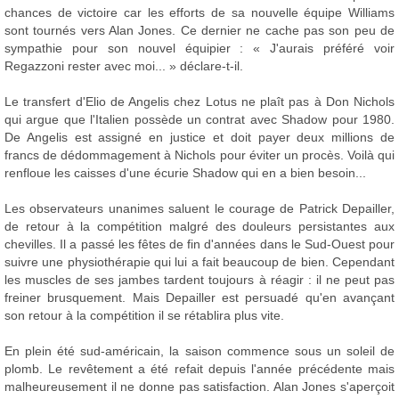
chances de victoire car les efforts de sa nouvelle équipe Williams
sont tournés vers Alan Jones. Ce dernier ne cache pas son peu de
sympathie pour son nouvel équipier : « J'aurais préféré voir
Regazzoni rester avec moi... » déclare-t-il.
Le transfert d'Elio de Angelis chez Lotus ne plaît pas à Don Nichols
qui argue que l'Italien possède un contrat avec Shadow pour 1980.
De Angelis est assigné en justice et doit payer deux millions de
francs de dédommagement à Nichols pour éviter un procès. Voilà qui
renfloue les caisses d'une écurie Shadow qui en a bien besoin...
Les observateurs unanimes saluent le courage de Patrick Depailler,
de retour à la compétition malgré des douleurs persistantes aux
chevilles. Il a passé les fêtes de fin d'années dans le Sud-Ouest pour
suivre une physiothérapie qui lui a fait beaucoup de bien. Cependant
les muscles de ses jambes tardent toujours à réagir : il ne peut pas
freiner brusquement. Mais Depailler est persuadé qu'en avançant
son retour à la compétition il se rétablira plus vite.
En plein été sud-américain, la saison commence sous un soleil de
plomb. Le revêtement a été refait depuis l'année précédente mais
malheureusement il ne donne pas satisfaction. Alan Jones s'aperçoit