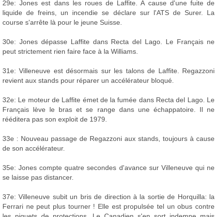
29e: Jones est dans les roues de Laffite. A cause d'une fuite de
liquide de freins, un incendie se déclare sur l'ATS de Surer. La
course s'arrête là pour le jeune Suisse.
30e: Jones dépasse Laffite dans Recta del Lago. Le Français ne
peut strictement rien faire face à la Williams.
31e: Villeneuve est désormais sur les talons de Laffite. Regazzoni
revient aux stands pour réparer un accélérateur bloqué.
32e: Le moteur de Laffite émet de la fumée dans Recta del Lago. Le
Français lève le bras et se range dans une échappatoire. Il ne
rééditera pas son exploit de 1979.
33e : Nouveau passage de Regazzoni aux stands, toujours à cause
de son accélérateur.
35e: Jones compte quatre secondes d'avance sur Villeneuve qui ne
se laisse pas distancer.
37e: Villeneuve subit un bris de direction à la sortie de Horquilla: la
Ferrari ne peut plus tourner ! Elle est propulsée tel un obus contre
les piquets de protections. Le Canadien s'en sort indemne mais