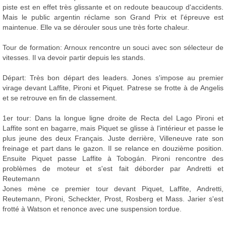
piste est en effet très glissante et on redoute beaucoup d'accidents.
Mais le public argentin réclame son Grand Prix et l'épreuve est
maintenue. Elle va se dérouler sous une très forte chaleur.
Tour de formation: Arnoux rencontre un souci avec son sélecteur de
vitesses. Il va devoir partir depuis les stands.
Départ: Très bon départ des leaders. Jones s'impose au premier
virage devant Laffite, Pironi et Piquet. Patrese se frotte à de Angelis
et se retrouve en fin de classement.
1er tour: Dans la longue ligne droite de Recta del Lago Pironi et
Laffite sont en bagarre, mais Piquet se glisse à l'intérieur et passe le
plus jeune des deux Français. Juste derrière, Villeneuve rate son
freinage et part dans le gazon. Il se relance en douzième position.
Ensuite Piquet passe Laffite à Tobogán. Pironi rencontre des
problèmes de moteur et s'est fait déborder par Andretti et
Reutemann
Jones mène ce premier tour devant Piquet, Laffite, Andretti,
Reutemann, Pironi, Scheckter, Prost, Rosberg et Mass. Jarier s'est
frotté à Watson et renonce avec une suspension tordue.