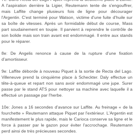
A l'aspiration derrière la Ligier, Reutemann tente de s'engouffrer,
mais Laffite change plusieurs fois de ligne pour décourager
l'Argentin. C'est terminé pour Watson, victime d'une fuite d'huile sur
sa boîte de vitesses. Après un formidable début de course, Mass
part soudainement en toupie. Il parvient à reprendre le contrôle de
son bolide mais son train avant est endommagé. Il entre aux stands
pour le réparer.
8e: De Angelis renonce à cause de la rupture d'une fixation
d'amortisseur.
9e: Laffite déborde à nouveau Piquet à la sortie de Recta del Lago.
Villeneuve prend la cinquième place à Scheckter. Daly effectue un
tête-à-queue et repart non sans avoir endommagé une jupe. Surer
passe par le stand ATS pour nettoyer sa machine avec laquelle il a
effectué un passage par l'herbe.
10e: Jones a 16 secondes d'avance sur Laffite. Au freinage « de la
fourchette » Reutemann attaque Piquet par l'extérieur. L'Argentin est
manifestement le plus rapide, mais le Carioca conserve sa ligne et le
force à passer par le gazon pour éviter l'accrochage. Reutemann
perd ainsi de très précieuses secondes.