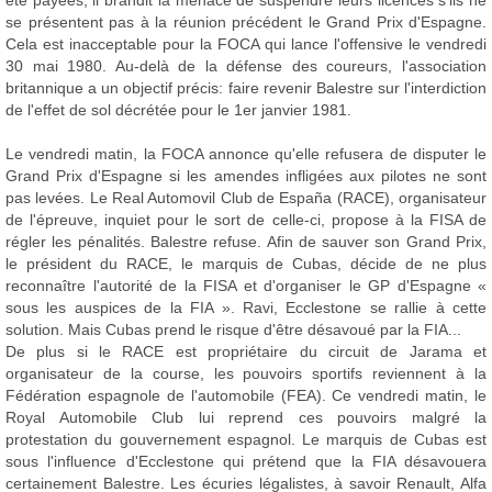
été payées, il brandit la menace de suspendre leurs licences s'ils ne
se présentent pas à la réunion précédent le Grand Prix d'Espagne.
Cela est inacceptable pour la FOCA qui lance l'offensive le vendredi
30 mai 1980. Au-delà de la défense des coureurs, l'association
britannique a un objectif précis: faire revenir Balestre sur l'interdiction
de l'effet de sol décrétée pour le 1er janvier 1981.
Le vendredi matin, la FOCA annonce qu'elle refusera de disputer le
Grand Prix d'Espagne si les amendes infligées aux pilotes ne sont
pas levées. Le Real Automovil Club de España (RACE), organisateur
de l'épreuve, inquiet pour le sort de celle-ci, propose à la FISA de
régler les pénalités. Balestre refuse. Afin de sauver son Grand Prix,
le président du RACE, le marquis de Cubas, décide de ne plus
reconnaître l'autorité de la FISA et d'organiser le GP d'Espagne «
sous les auspices de la FIA ». Ravi, Ecclestone se rallie à cette
solution. Mais Cubas prend le risque d'être désavoué par la FIA...
De plus si le RACE est propriétaire du circuit de Jarama et
organisateur de la course, les pouvoirs sportifs reviennent à la
Fédération espagnole de l'automobile (FEA). Ce vendredi matin, le
Royal Automobile Club lui reprend ces pouvoirs malgré la
protestation du gouvernement espagnol. Le marquis de Cubas est
sous l'influence d'Ecclestone qui prétend que la FIA désavouera
certainement Balestre. Les écuries légalistes, à savoir Renault, Alfa