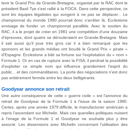
tenir le Grand Prix de Grande-Bretagne, organisé par le RAC dont le
président Basil Tye s'est rallié à la FOCA. Dans cette perspective, ce
sont les équipes légalistes qui songent à ne pas se déplacer... Le
championnat du monde 1980 pourrait donc s'arrêter là. Ecclestone
envisage de fonder un championnat parallèle. Avec le soutien du
RAC, il a le projet de créer en 1981 une compétition d'une douzaine
d'épreuves, dont quatre se dérouleraient en Grande-Bretagne. Mais
il sait aussi qu'il joue très gros car il a bien remarqué que les
sponsors et les grands médias ont boudé le Grand Prix « pirate »
d'Espagne. Ecclestone a bâti sa fortune sur l'exploitation du « nom »
Formule 1. Or en cas de rupture avec la FISA, il perdrait la possibilité
d'exploiter ce simple nom qui influence grandement l'esprit du
public... et des commanditaires. La porte des négociations n'est donc
pas entièrement fermée entre les deux belligérants.
Goodyear annonce son retrait
Une autre conséquence de cette « guerre civile » est l'annonce du
retrait de Goodyear de la Formule 1 à l'issue de la saison 1980.
Certes, après une année 1979 difficile, le manufacturier américain a
repris l'ascendant sur Michelin. Mais ces querelles politiques nuisent
à l'image de la Formule 1 et Goodyear ne souhaite plus y être
associé. Les dissensions avec Michelin concernant l'utilisation des