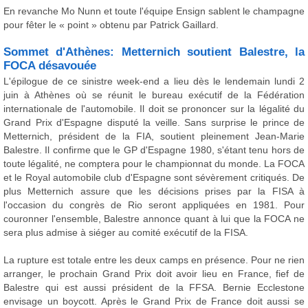
En revanche Mo Nunn et toute l'équipe Ensign sablent le champagne
pour fêter le « point » obtenu par Patrick Gaillard.
Sommet d'Athènes: Metternich soutient Balestre, la
FOCA désavouée
L'épilogue de ce sinistre week-end a lieu dès le lendemain lundi 2
juin à Athènes où se réunit le bureau exécutif de la Fédération
internationale de l'automobile. Il doit se prononcer sur la légalité du
Grand Prix d'Espagne disputé la veille. Sans surprise le prince de
Metternich, président de la FIA, soutient pleinement Jean-Marie
Balestre. Il confirme que le GP d'Espagne 1980, s'étant tenu hors de
toute légalité, ne comptera pour le championnat du monde. La FOCA
et le Royal automobile club d'Espagne sont sévèrement critiqués. De
plus Metternich assure que les décisions prises par la FISA à
l'occasion du congrès de Rio seront appliquées en 1981. Pour
couronner l'ensemble, Balestre annonce quant à lui que la FOCA ne
sera plus admise à siéger au comité exécutif de la FISA.
La rupture est totale entre les deux camps en présence. Pour ne rien
arranger, le prochain Grand Prix doit avoir lieu en France, fief de
Balestre qui est aussi président de la FFSA. Bernie Ecclestone
envisage un boycott. Après le Grand Prix de France doit aussi se