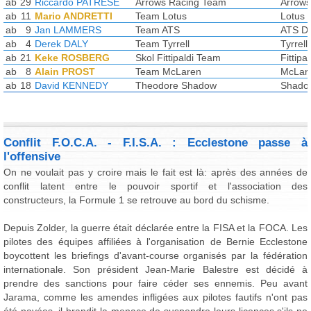
ab
29
Riccardo PATRESE
Arrows Racing Team
Arrows
ab
11
Mario ANDRETTI
Team Lotus
Lotus 
ab
9
Jan LAMMERS
Team ATS
ATS D
ab
4
Derek DALY
Team Tyrrell
Tyrrell
ab
21
Keke ROSBERG
Skol Fittipaldi Team
Fittipa
ab
8
Alain PROST
Team McLaren
McLar
ab
18
David KENNEDY
Theodore Shadow
Shado
Conflit F.O.C.A. - F.I.S.A. : Ecclestone passe à
l'offensive
On ne voulait pas y croire mais le fait est là: après des années de
conflit latent entre le pouvoir sportif et l'association des
constructeurs, la Formule 1 se retrouve au bord du schisme.
Depuis Zolder, la guerre était déclarée entre la FISA et la FOCA. Les
pilotes des équipes affiliées à l'organisation de Bernie Ecclestone
boycottent les briefings d'avant-course organisés par la fédération
internationale. Son président Jean-Marie Balestre est décidé à
prendre des sanctions pour faire céder ses ennemis. Peu avant
Jarama, comme les amendes infligées aux pilotes fautifs n'ont pas