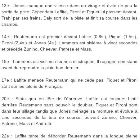
13e : Jones manque une vitesse dans un virage et évite de peu la
sortie de piste. Cependant Laffite, Pironi et Piquet lui passent devant.
Trahi par ses freins, Daly sort de la piste et finit sa course dans les
champs.
14e : Reutemann est premier devant Laffite (0.8s.), Piquet (1.5s.),
Pironi (2.4s.) et Jones (4s.). Lammers est sixième à vingt secondes
et précède Zunino, Cheever, Patrese et Mass.
15e : Lammers est victime d'ennuis électriques. Il regagne son stand
avant de reprendre la piste bon dernier.
17e : Laffite menace Reutemann qui ne cède pas. Piquet et Pironi
sont sur les talons du Français.
20e : Statu quo en tête de l'épreuve. Laffite est toujours blotti
derrière Reutemann sans pouvoir le doubler. Piquet et Pironi sont
dans leur sillage tandis que Jones ménage sa monture et évolue à
cinq secondes de la tête de course. Suivent Zunino, Cheever,
Patrese, Mass et Andretti.
22e : Laffite tente de déborder Reutemann dans la longue pleine