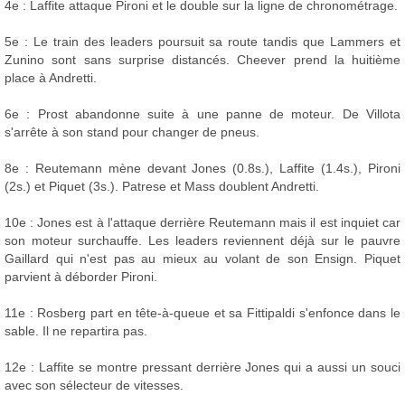
4e : Laffite attaque Pironi et le double sur la ligne de chronométrage.
5e : Le train des leaders poursuit sa route tandis que Lammers et
Zunino sont sans surprise distancés. Cheever prend la huitième
place à Andretti.
6e : Prost abandonne suite à une panne de moteur. De Villota
s'arrête à son stand pour changer de pneus.
8e : Reutemann mène devant Jones (0.8s.), Laffite (1.4s.), Pironi
(2s.) et Piquet (3s.). Patrese et Mass doublent Andretti.
10e : Jones est à l'attaque derrière Reutemann mais il est inquiet car
son moteur surchauffe. Les leaders reviennent déjà sur le pauvre
Gaillard qui n'est pas au mieux au volant de son Ensign. Piquet
parvient à déborder Pironi.
11e : Rosberg part en tête-à-queue et sa Fittipaldi s'enfonce dans le
sable. Il ne repartira pas.
12e : Laffite se montre pressant derrière Jones qui a aussi un souci
avec son sélecteur de vitesses.