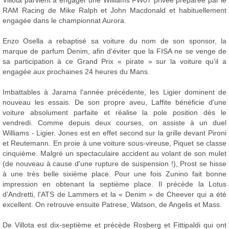
Villota parvient à engager une Williams FW07 privée préparée par le
RAM Racing de Mike Ralph et John Macdonald et habituellement
engagée dans le championnat Aurora.
Enzo Osella a rebaptisé sa voiture du nom de son sponsor, la
marque de parfum Denim, afin d'éviter que la FISA ne se venge de
sa participation à ce Grand Prix « pirate » sur la voiture qu'il a
engagée aux prochaines 24 heures du Mans.
Imbattables à Jarama l'année précédente, les Ligier dominent de
nouveau les essais. De son propre aveu, Laffite bénéficie d'une
voiture absolument parfaite et réalise la pole position dès le
vendredi. Comme depuis deux courses, on assiste à un duel
Williams - Ligier. Jones est en effet second sur la grille devant Pironi
et Reutemann. En proie à une voiture sous-vireuse, Piquet se classe
cinquième. Malgré un spectaculaire accident au volant de son mulet
(de nouveau à cause d'une rupture de suspension !), Prost se hisse
à une très belle sixième place. Pour une fois Zunino fait bonne
impression en obtenant la septième place. Il précède la Lotus
d'Andretti, l'ATS de Lammers et la « Denim » de Cheever qui a été
excellent. On retrouve ensuite Patrese, Watson, de Angelis et Mass.
De Villota est dix-septième et précède Rosberg et Fittipaldi qui ont