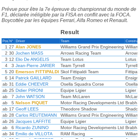
Prévue pour être la 7e épreuve du championnat du monde de
F1, déclarée inéligible par la FISA en conflit avec la FOCA.
Boycottée par les équipes Ferrari, Alfa Romeo et Renault.
Result
Pos
N°
Driver
Team
Construc
1
27
Alan JONES
Williams Grand Prix Engineering
Willi
2
30
Jochen MASS
Arrows Racing Team
Arrows
3
12
Elio De ANGELIS
Team Lotus
Lotus 
4
3
Jean-Pierre JARIER
Team Tyrrell
Tyrrell
5
20
Emerson FITTIPALDI
Skol Fittipaldi Team
Fittipa
6
14
Patrick GAILLARD
Team Ensign
Ensig
ab
31
Eddie CHEEVER
Osella Squadra Corse
Osella
ab
25
Didier PIRONI
Equipe Ligier
Ligier
ab
7
John WATSON
Team McLaren
McLar
ab
5
Nelson PIQUET
Motor Racing Developments Ltd
Brabh
ab
17
Geoff LEES
Theodore Shadow
Shado
ab
28
Carlos REUTEMANN
Williams Grand Prix Engineering
Willi
ab
26
Jacques LAFFITE
Equipe Ligier
Ligier
ab
6
Ricardo ZUNINO
Motor Racing Developments Ltd
Brabh
ab
34
Emilio de VILLOTA
RAM Racing
Willia