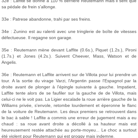
32e : Laffite se donne à 110 % derrière Reutemann mais il sent que
sa pédale de frein s'allonge.
33e : Patrese abandonne, trahi par ses freins.
34e : Zunino est au ralenti avec une tringlerie de boîte de vitesses
défectueuse. Il regagne son garage.
35e : Reutemann mène devant Laffite (0.6s.), Piquet (1.2s.), Pironi
(1.7s.) et Jones (4.2s.). Suivent Cheever, Mass, Watson et de
Angelis.
36e : Reutemann et Laffite arrivent sur de Villota pour lui prendre un
tour. A la sortie du virage Varzi, l'Argentin passe l'Espagnol par la
droite avant de plonger à l'épingle suivante à gauche. Impatient,
Laffite tente alors de se faufiler sur la gauche de de Villota, mais
celui-ci ne le voit pas. La Ligier escalade la roue arrière gauche de la
Williams privée, s'envole, retombe lourdement et éperonne le flanc
de la voiture de Reutemann. Les deux premiers se retrouvent dans
le bac à sable ! Laffite a commis une erreur de jugement mais a eu
chaud : sa roue avant droite a décollé à sa hauteur mais est
heureusement restée attachée au porte-moyeu... Le choc a surtout
été violent pour Reutemann qui est groggy mais indemne.