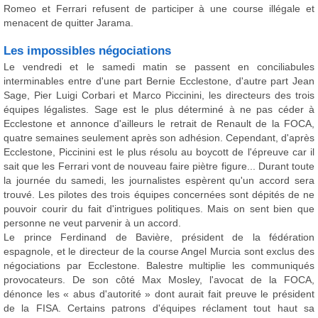
Romeo et Ferrari refusent de participer à une course illégale et
menacent de quitter Jarama.
Les impossibles négociations
Le vendredi et le samedi matin se passent en conciliabules
interminables entre d'une part Bernie Ecclestone, d'autre part Jean
Sage, Pier Luigi Corbari et Marco Piccinini, les directeurs des trois
équipes légalistes. Sage est le plus déterminé à ne pas céder à
Ecclestone et annonce d'ailleurs le retrait de Renault de la FOCA,
quatre semaines seulement après son adhésion. Cependant, d'après
Ecclestone, Piccinini est le plus résolu au boycott de l'épreuve car il
sait que les Ferrari vont de nouveau faire piètre figure... Durant toute
la journée du samedi, les journalistes espèrent qu'un accord sera
trouvé. Les pilotes des trois équipes concernées sont dépités de ne
pouvoir courir du fait d'intrigues politiques. Mais on sent bien que
personne ne veut parvenir à un accord.
Le prince Ferdinand de Bavière, président de la fédération
espagnole, et le directeur de la course Angel Murcia sont exclus des
négociations par Ecclestone. Balestre multiplie les communiqués
provocateurs. De son côté Max Mosley, l'avocat de la FOCA,
dénonce les « abus d'autorité » dont aurait fait preuve le président
de la FISA. Certains patrons d'équipes réclament tout haut sa