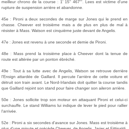
meilleur chrono de la course : 1' 15'' 467'''. Lees est victime d'une
rupture de suspension arrière et abandonne.
45e : Pironi a deux secondes de marge sur Jones qui le prend en
chasse. Cheever est troisième mais a de plus en plus de mal à
résister à Mass. Watson est cinquième juste devant de Angelis.
47e : Jones est revenu à une seconde et demie de Pironi.
48e : Mass prend la troisième place à Cheever dont la tenue de
route est altérée par un ponton ébréché.
49e : Tout à sa lutte avec de Angelis, Watson se retrouve derrière
l'Ensign attardée de Gaillard. Il percute l'arrière de cette voiture et
détruit son train avant. Le Nord-Irlandais doit quitter la course tandis
que Gaillard rejoint son stand pour faire changer son aileron arrière.
50e : Jones sollicite trop son moteur en attaquant Pironi et celui-ci
surchauffe. Le stand Williams lui indique de lever le pied pour rallier
l'arrivée.
52e : Pironi a six secondes d'avance sur Jones. Mass est troisième à
plus d'une minute et précède Cheever, de Angelis, Jarier et Fittipaldi.