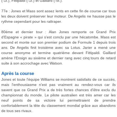
(-1t.), Fittipaldi (-1t.) et Gaillard (-5t.).
77e : Jones et Mass sont assez lents en cette fin de course car tous
les deux doivent préserver leur moteur. De Angelis ne hausse pas le
rythme cependant pour les rattraper.
80ème et dernier tour : Alan Jones remporte ce Grand Prix
d'Espagne « pirate » qui s'est conclu par une hécatombe. Mass est
second et monte sur son premier podium de Formule 1 depuis trois
ans. De Angelis finit troisième avec sa Lotus. Jarier a mené une
course anonyme et termine quatrième devant Fittipaldi. Gaillard
amène l'Ensign au sixième et dernier rang avec cinq tours de retard
suite à son accrochage avec Watson.
Après la course
Jones et toute l'équipe Williams se montrent satisfaits de ce succès,
mais l'enthousiasme n'est pas vraiment au rendez-vous car ils
savent que ce Grand Prix a de très fortes chances d'être exclu du
championnat du monde. Le pilote australien est très amer car les
neuf points de sa victoire lui permettraient de prendre
confortablement la tête du classement mondial grâce aux abandons
de tous ses rivaux.