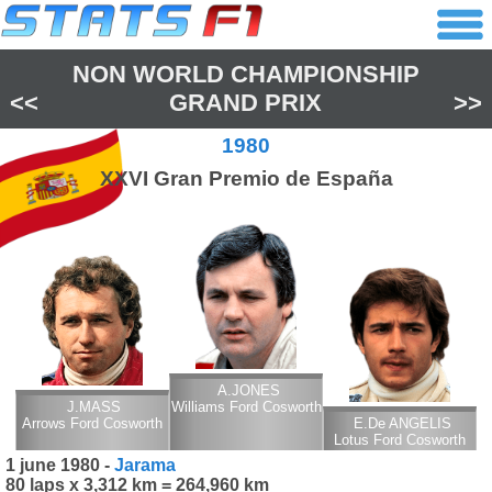
NON WORLD CHAMPIONSHIP
<<
GRAND PRIX
>>
1980
XXVI Gran Premio de España
A.JONES
J.MASS
Williams Ford Cosworth
Arrows Ford Cosworth
E.De ANGELIS
Lotus Ford Cosworth
1 june 1980 -
Jarama
80 laps x 3,312 km = 264,960 km