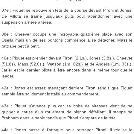
37e : Piquet se retrouve en tête de la course devant Pironi et Jones.
De Villota se traîne jusqu'aux puits pour abandonner avec une
suspension arrière altérée.
38e : Cheever occupe une incroyable quatrième place avec son
Osella mais un de ses pontons commence à se détacher. Mass le
rattrape petit à petit.
40e : Piquet est premier devant Pironi (2.1s.), Jones (3.8s.), Cheever
(51.8s), Mass (52.6s.), Watson (1m. 02s.) et de Angelis (1m. 03s.).
Jarier est le dernier pilote à être encore dans le même tour que le
leader.
42e : Jones est assez menaçant derrière Pironi tandis que Piquet
semble être solidement installé au commandement.
43e : Piquet n'avance plus car sa boîte de vitesses vient de se
gripper à cause d'un roulement de pignon défaillant. Il stoppe sa
Brabham dans le sable tandis que Pironi s'empare de la tête.
44e : Jones passe à l'attaque pour rattraper Pironi. Il réalise le