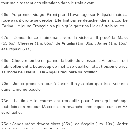
tour mais ressent des vibrations dans le train avant.
66e : Au premier virage, Pironi prend l'avantage sur Fittipaldi mais sa
roue avant droite se dérobe. Elle finit par se détacher dans la courbe
Farina. Le jeune Français n'a plus qu'à garer sa Ligier à trois roues.
67e : Jones fonce maintenant vers la victoire. Il précède Mass
(53.6s.), Cheever (1m. 05s.), de Angelis (1m. 06s.), Jarier (1m. 15s.)
et Fittipaldi (-1t.).
68e : Cheever tombe en panne de boîte de vitesses. L'Américain, qui
habituellement a beaucoup de mal à se qualifier, était troisième avec
sa modeste Osella... De Angelis récupère sa position.
70e : Jones prend un tour à Jarier. Il n'y a plus que trois voitures
dans la même boucle.
73e : La fin de la course est tranquille pour Jones qui ménage
toutefois son moteur. Mass est en revanche très inquiet car son V8
surchauffe.
75e : Jones mène devant Mass (55s.), de Angelis (1m. 10s.), Jarier