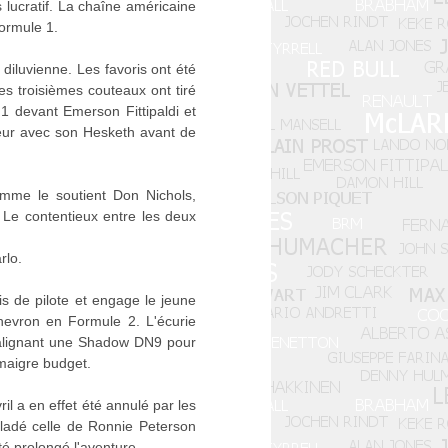
s lucratif. La chaîne américaine
ormule 1.
 diluvienne. Les favoris ont été
les troisièmes couteaux ont tiré
 devant Emerson Fittipaldi et
leur avec son Hesketh avant de
mme le soutient Don Nichols,
 Le contentieux entre les deux
rlo.
 de pilote et engage le jeune
hevron en Formule 2. L'écurie
n alignant une Shadow DN9 pour
 maigre budget.
l a en effet été annulé par les
caladé celle de Ronnie Peterson
té prolongé l'aventure.