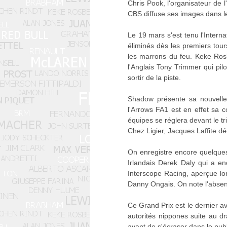
Chris Pook, l'organisateur de l
CBS diffuse ses images dans l
Le 19 mars s'est tenu l'Interna
éliminés dès les premiers tours
les marrons du feu. Keke Ros
l'Anglais Tony Trimmer qui pi
sortir de la piste.
Shadow présente sa nouvelle
l'Arrows FA1 est en effet sa 
équipes se réglera devant le tr
Chez Ligier, Jacques Laffite d
On enregistre encore quelque
Irlandais Derek Daly qui a e
Interscope Racing, aperçue lo
Danny Ongais. On note l'absenc
Ce Grand Prix est le dernier a
autorités nippones suite au dr
avant de s'écraser dans le publ