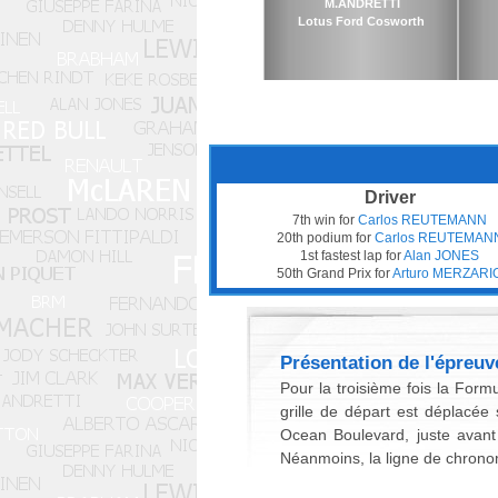
M.ANDRETTI
Lotus Ford Cosworth
Driver
7th win for
Carlos REUTEMANN
20th podium for
Carlos REUTEMAN
1st fastest lap for
Alan JONES
50th Grand Prix for
Arturo MERZARI
Présentation de l'épreuv
Pour la troisième fois la Form
grille de départ est déplacée
Ocean Boulevard, juste avant
Néanmoins, la ligne de chron