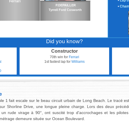
•
Lap b
Ferrari
P.DEPAILLER
•
Cham
Tyrrell Ford Cosworth
Did you know?
Constructor
70th win for
Ferrari
N
1st fastest lap for
Williams
O
e
ule 1 fait escale sur le beau circuit urbain de Long Beach. Le tracé es
 sur Shorline Drive, une longue pleine charge. Lors des deux précéde
 un rude virage à 90°, ont suscité trop d'accrochages et les pilote
ométrage demeure située sur Ocean Boulevard.