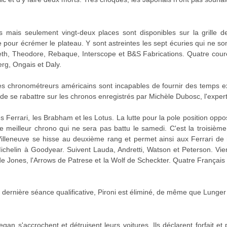
s mais seulement vingt-deux places sont disponibles sur la grille 
ce pour écrémer le plateau. Y sont astreintes les sept écuries qui ne
eth, Theodore, Rebaque, Interscope et B&S Fabrications. Quatre cour
rg, Ongais et Daly.
es chronométreurs américains sont incapables de fournir des temps e
 de se rabattre sur les chronos enregistrés par Michèle Dubosc, l'exper
s Ferrari, les Brabham et les Lotus. La lutte pour la pole position o
 meilleur chrono qui ne sera pas battu le samedi. C'est la troisième 
illeneuve se hisse au deuxième rang et permet ainsi aux Ferrari de 
Michelin à Goodyear. Suivent Lauda, Andretti, Watson et Peterson. Vien
e Jones, l'Arrows de Patrese et la Wolf de Scheckter. Quatre Français l
a dernière séance qualificative, Pironi est éliminé, de même que Lunger
an s'accrochent et détruisent leurs voitures. Ils déclarent forfait et