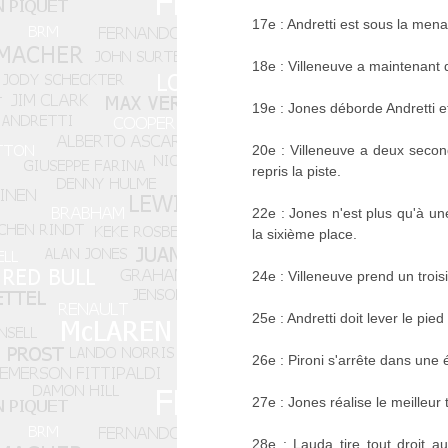
17e : Andretti est sous la men
18e : Villeneuve a maintenant
19e : Jones déborde Andretti et
20e : Villeneuve a deux seco
repris la piste.
22e : Jones n'est plus qu'à u
la sixième place.
24e : Villeneuve prend un trois
25e : Andretti doit lever le p
26e : Pironi s'arrête dans une
27e : Jones réalise le meilleur t
28e : Lauda tire tout droit 