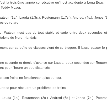
'est la troisième année consécutive qu'il est accidenté à Long Beach. 
 à Teddy Mayer.
tson (1s.), Lauda (1.3s.), Reutemann (1.7s.), Andretti (4s.), Jones (5s
es de retard.
e et Watson n'est pas du tout stable et varie entre deux secondes e
alons du Nord-Irlandais.
ment car sa boîte de vitesses vient de se bloquer. Il laisse passer l
 une seconde et demie d'avance sur Lauda, deux secondes sur Reutema
ont pour l'heure un peu distancés.
 ses freins ne fonctionnant plus du tout.
Surtees pour résoudre un problème de freins.
Lauda (1s.), Reutemann (2s.), Andretti (6s.) et Jones (7s.). Peterso