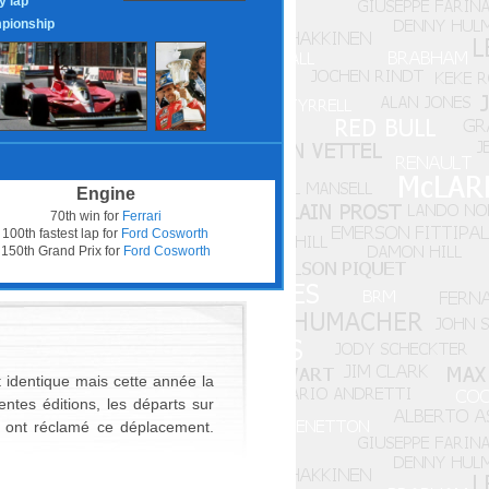
y lap
pionship
Engine
70th win for
Ferrari
100th fastest lap for
Ford Cosworth
150th Grand Prix for
Ford Cosworth
t identique mais cette année la
ntes éditions, les départs sur
s ont réclamé ce déplacement.