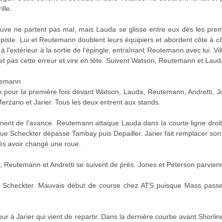
ille.
uve ne partent pas mal, mais Lauda se glisse entre eux dès les prem
 piste. Lui et Reutemann doublent leurs équipiers et abordent côte à 
p à l'extérieur à la sortie de l'épingle, entraînant Reutemann avec lui. Vi
met pas cette erreur et vire en tête. Suivent Watson, Reutemann et Laud
temann.
 pour la première fois devant Watson, Lauda, Reutemann, Andretti, Jo
rzario et Jarier. Tous les deux entrent aux stands.
nent de l'avance. Reutemann attaque Lauda dans la courte ligne droit
ue Scheckter dépasse Tambay puis Depailler. Jarier fait remplacer son 
ès avoir changé une roue.
, Reutemann et Andretti se suivent de près. Jones et Peterson parvienn
t Scheckter. Mauvais début de course chez ATS puisque Mass passe 
ur à Jarier qui vient de repartir. Dans la dernière courbe avant Shorline