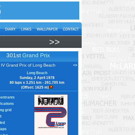
>>
301st
Grand Prix
IV Grand Prix of Long Beach
•>
Long Beach
Sunday, 2 April 1978
80 laps x 3.251 km - 261.705 km
(Offset: 1625 m)
entrants
fications
ing grid
t
led
laps