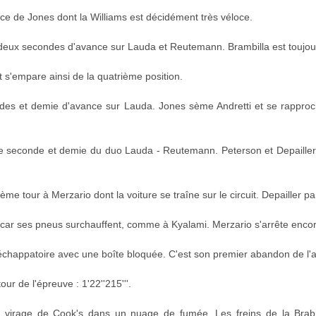
ace de Jones dont la Williams est décidément très véloce.
 deux secondes d'avance sur Lauda et Reutemann. Brambilla est toujou
 s'empare ainsi de la quatrième position.
ndes et demie d'avance sur Lauda. Jones sème Andretti et se rappro
ne seconde et demie du duo Lauda - Reutemann. Peterson et Depailler
ième tour à Merzario dont la voiture se traîne sur le circuit. Depailler 
ied car ses pneus surchauffent, comme à Kyalami. Merzario s'arrête enco
 échappatoire avec une boîte bloquée. C'est son premier abandon de l'
our de l'épreuve : 1'22''215'''.
au virage de Cook's dans un nuage de fumée. Les freins de la Bra