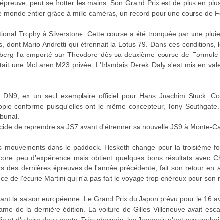
'épreuve, peut se frotter les mains. Son Grand Prix est de plus en plu
e monde entier grâce à mille caméras, un record pour une course de F
tional Trophy à Silverstone. Cette course a été tronquée par une pluie
, dont Mario Andretti qui étrennait la Lotus 79. Dans ces conditions, 
berg l'a emporté sur Theodore dès sa deuxième course de Formule 1
lotait une McLaren M23 privée. L'Irlandais Derek Daly s'est mis en va
 DN9, en un seul exemplaire officiel pour Hans Joachim Stuck. Co
copie conforme puisqu'elles ont le même concepteur, Tony Southgate.
ibunal.
écide de reprendre sa JS7 avant d'étrenner sa nouvelle JS9 à Monte-Ca
s mouvements dans le paddock. Hesketh change pour la troisième fois
ncore peu d'expérience mais obtient quelques bons résultats avec C
rs des dernières épreuves de l'année précédente, fait son retour e
e de l'écurie Martini qui n'a pas fait le voyage trop onéreux pour son
vant la saison européenne. Le Grand Prix du Japon prévu pour le 16 avri
ame de la dernière édition. La voiture de Gilles Villeneuve avait es
ic et d'y faire deux morts. Très choqués, les Japonais n'ont pas souhai