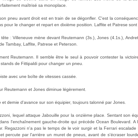
arfaitement maîtrisé sa monoplace.
son pneu avant droit est en train de se dégonfler. C'est la conséque
us pour le changer et repart en dixième position. Laffite et Patrese sont
tête : Villeneuve mène devant Reutemann (3s.), Jones (4.1s.), Andretti
de Tambay, Laffite, Patrese et Peterson.
t Reutemann. Il semble être le seul à pouvoir contester la victoire 
 stands de Fittipaldi pour changer un pneu.
piste avec une boîte de vitesses cassée.
sur Reutemann et Jones diminue légèrement.
 et demie d'avance sur son équipier, toujours talonné par Jones.
zoni, lequel attaque Jabouille pour la onzième place. Sentant son équi
ans l'enchaînement gauche-droite qui précède Ocean Boulevard. A l'a
r. Regazzoni n'a pas le temps de le voir surgir et la Ferrari escalade 
s et percute par l'arrière un muret de pneus, avant de s'écraser lou