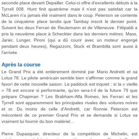
seconde place devant Depailler. Celui-ci offre d'excellents débuts à la
Tyrrell 008. Hunt finit quatrième mais il n'est pas satisfait car la
McLaren n'a jamais été vraiment dans le coup. Peterson se contente
de la cinquième place tandis que Tambay inscrit le dernier point.
Suivent les deux Ferrari de Reutemann et de Villeneuve. Fittipaldi a
pris la neuvième place à Scheckter dans les derniers mètres. Mass,
Jarier, Lunger, Pironi (qui a dû courir avec un moteur engorgé
pendant deux heures), Regazzoni, Stuck et Brambilla sont aussi à
l'arrivée.
Après la course
Le Grand Prix a été entièrement dominé par Mario Andretti et sa
Lotus 78. Le pilote américain semble bien s'affirmer comme le grand
favori de cette nouvelle saison. Le paddock est inquiet : si la « vieille
» 78 est encore si performante, qu'en sera-t-il de la future 79 que
prépare Chapman ? Les Brabham-Alfa Romeo, les Ferrari et les
Tyrrell sont apparemment les principales rivales des voitures noires
et or. Du moins de celle d'Andretti, car Ronnie Peterson est
mécontent de ce premier Grand Prix et se demande si Lotus va
vraiment lui fournir du bon matériel...
Pierre Dupasquier, directeur de la compétition de Michelin, est