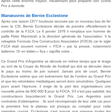
Après cette énorme frayeur, Reutemann peut préparer son Grand
Prix à domicile.
Manœuvres de Bernie Ecclestone
Après une saison 1977 houleuse secouée par un nouveau bas de fer
avec la CSI, Bernie Ecclestone décide de prendre officiellement le
contrôle de la F1CA. Le 6 janvier 1978 il remplace son homme de
paille Peter Macintosh à la direction générale de l'association. Il la
rebaptise Formula One Constructors Association (FOCA) car le sigle
F1CA était souvent nommé « FICA » par la presse, notamment
italienne. Or en italien,« fica » signifie vulve...
Ce Grand Prix d'Argentine se déroule en même temps que le tirage
au sort de la Coupe du Monde de football qui doit se dérouler dans
le pays au moins de juin suivant. Jamais pris de court, Bernie
Ecclestone estime que cet événement fait de l'ombre au Grand Prix
et que les retombées médiatiques seront donc amoindries. Quelques
jours avant l'épreuve, il exige de la part des organisateurs une
nouvelle prime de 800 000 $ pour la FOCA. S'il n'est pas satisfait, les
constructeurs boycotteront le Grand Prix. Les Argentins sont
contraints d'obtempérer... Ils sont récompensés de leur zèle car pour
la première fois le plateau est presque au complet pour cette
première course. Ecclestone s'est assuré que presque toutes les