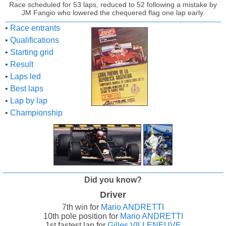
Race scheduled for 53 laps, reduced to 52 following a mistake by
JM Fangio who lowered the chequered flag one lap early.
•
Race entrants
•
Qualifications
•
Starting grid
•
Result
•
Laps led
•
Best laps
•
Lap by lap
•
Championship
Did you know?
Driver
7th win for
Mario ANDRETTI
10th pole position for
Mario ANDRETTI
1st fastest lap for
Gilles VILLENEUVE