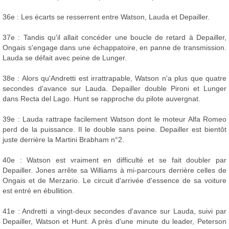
36e : Les écarts se resserrent entre Watson, Lauda et Depailler.
37e : Tandis qu'il allait concéder une boucle de retard à Depailler,
Ongais s'engage dans une échappatoire, en panne de transmission.
Lauda se défait avec peine de Lunger.
38e : Alors qu'Andretti est irrattrapable, Watson n'a plus que quatre
secondes d'avance sur Lauda. Depailler double Pironi et Lunger
dans Recta del Lago. Hunt se rapproche du pilote auvergnat.
39e : Lauda rattrape facilement Watson dont le moteur Alfa Romeo
perd de la puissance. Il le double sans peine. Depailler est bientôt
juste derrière la Martini Brabham n°2.
40e : Watson est vraiment en difficulté et se fait doubler par
Depailler. Jones arrête sa Williams à mi-parcours derrière celles de
Ongais et de Merzario. Le circuit d'arrivée d'essence de sa voiture
est entré en ébullition.
41e : Andretti a vingt-deux secondes d'avance sur Lauda, suivi par
Depailler, Watson et Hunt. A près d'une minute du leader, Peterson