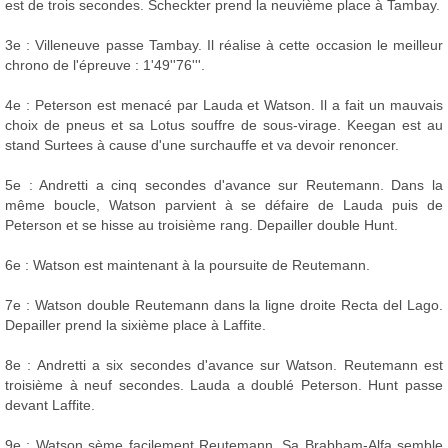
est de trois secondes. Scheckter prend la neuvième place à Tambay.
3e : Villeneuve passe Tambay. Il réalise à cette occasion le meilleur
chrono de l'épreuve : 1'49''76'''.
4e : Peterson est menacé par Lauda et Watson. Il a fait un mauvais
choix de pneus et sa Lotus souffre de sous-virage. Keegan est au
stand Surtees à cause d'une surchauffe et va devoir renoncer.
5e : Andretti a cinq secondes d'avance sur Reutemann. Dans la
même boucle, Watson parvient à se défaire de Lauda puis de
Peterson et se hisse au troisième rang. Depailler double Hunt.
6e : Watson est maintenant à la poursuite de Reutemann.
7e : Watson double Reutemann dans la ligne droite Recta del Lago.
Depailler prend la sixième place à Laffite.
8e : Andretti a six secondes d'avance sur Watson. Reutemann est
troisième à neuf secondes. Lauda a doublé Peterson. Hunt passe
devant Laffite.
9e : Watson sème facilement Reutemann. Sa Brabham-Alfa semble