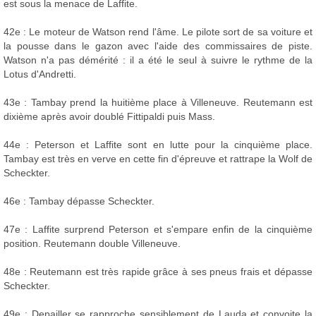
est sous la menace de Laffite.
42e : Le moteur de Watson rend l'âme. Le pilote sort de sa voiture et
la pousse dans le gazon avec l'aide des commissaires de piste.
Watson n'a pas démérité : il a été le seul à suivre le rythme de la
Lotus d'Andretti.
43e : Tambay prend la huitième place à Villeneuve. Reutemann est
dixième après avoir doublé Fittipaldi puis Mass.
44e : Peterson et Laffite sont en lutte pour la cinquième place.
Tambay est très en verve en cette fin d'épreuve et rattrape la Wolf de
Scheckter.
46e : Tambay dépasse Scheckter.
47e : Laffite surprend Peterson et s'empare enfin de la cinquième
position. Reutemann double Villeneuve.
48e : Reutemann est très rapide grâce à ses pneus frais et dépasse
Scheckter.
49e : Depailler se rapproche sensiblement de Lauda et convoite la