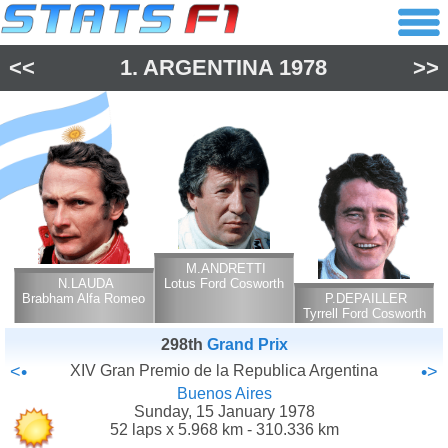
<<
1.
ARGENTINA
1978
>>
M.ANDRETTI
N.LAUDA
Lotus Ford Cosworth
Brabham Alfa Romeo
P.DEPAILLER
Tyrrell Ford Cosworth
298th
Grand Prix
<•
XIV Gran Premio de la Republica Argentina
•>
Buenos Aires
Sunday, 15 January 1978
52 laps x 5.968 km - 310.336 km