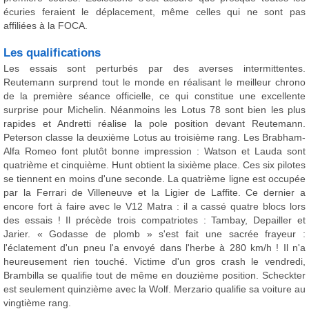
écuries feraient le déplacement, même celles qui ne sont pas
affiliées à la FOCA.
Les qualifications
Les essais sont perturbés par des averses intermittentes.
Reutemann surprend tout le monde en réalisant le meilleur chrono
de la première séance officielle, ce qui constitue une excellente
surprise pour Michelin. Néanmoins les Lotus 78 sont bien les plus
rapides et Andretti réalise la pole position devant Reutemann.
Peterson classe la deuxième Lotus au troisième rang. Les Brabham-
Alfa Romeo font plutôt bonne impression : Watson et Lauda sont
quatrième et cinquième. Hunt obtient la sixième place. Ces six pilotes
se tiennent en moins d'une seconde. La quatrième ligne est occupée
par la Ferrari de Villeneuve et la Ligier de Laffite. Ce dernier a
encore fort à faire avec le V12 Matra : il a cassé quatre blocs lors
des essais ! Il précède trois compatriotes : Tambay, Depailler et
Jarier. « Godasse de plomb » s'est fait une sacrée frayeur :
l'éclatement d'un pneu l'a envoyé dans l'herbe à 280 km/h ! Il n'a
heureusement rien touché. Victime d'un gros crash le vendredi,
Brambilla se qualifie tout de même en douzième position. Scheckter
est seulement quinzième avec la Wolf. Merzario qualifie sa voiture au
vingtième rang.