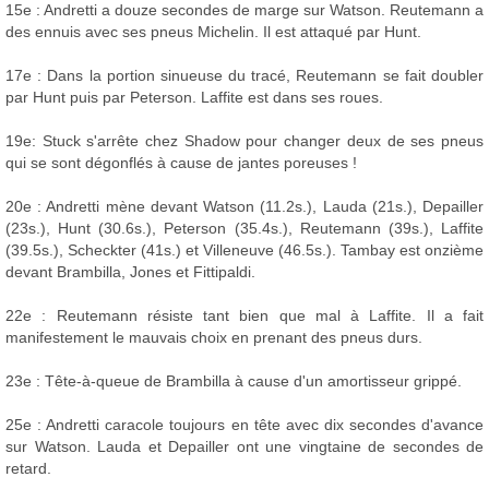
15e : Andretti a douze secondes de marge sur Watson. Reutemann a
des ennuis avec ses pneus Michelin. Il est attaqué par Hunt.
17e : Dans la portion sinueuse du tracé, Reutemann se fait doubler
par Hunt puis par Peterson. Laffite est dans ses roues.
19e: Stuck s'arrête chez Shadow pour changer deux de ses pneus
qui se sont dégonflés à cause de jantes poreuses !
20e : Andretti mène devant Watson (11.2s.), Lauda (21s.), Depailler
(23s.), Hunt (30.6s.), Peterson (35.4s.), Reutemann (39s.), Laffite
(39.5s.), Scheckter (41s.) et Villeneuve (46.5s.). Tambay est onzième
devant Brambilla, Jones et Fittipaldi.
22e : Reutemann résiste tant bien que mal à Laffite. Il a fait
manifestement le mauvais choix en prenant des pneus durs.
23e : Tête-à-queue de Brambilla à cause d'un amortisseur grippé.
25e : Andretti caracole toujours en tête avec dix secondes d'avance
sur Watson. Lauda et Depailler ont une vingtaine de secondes de
retard.