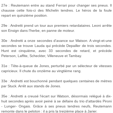
27e : Reutemann entre au stand Ferrari pour changer ses pneus. Il
chausse cette fois-ci des Michelin tendres. Le héros de la foule
repart en quinzième position.
29e : Andretti prend un tour aux premiers retardataires. Leoni arrête
son Ensign dans l'herbe, en panne de moteur.
30e : Andretti a onze secondes d'avance sur Watson. A vingt-et-une
secondes se trouve Lauda qui précède Depailler de trois secondes.
Hunt est cinquième, avec 33 secondes de retard, et précède
Peterson, Laffite, Scheckter, Villeneuve et Tambay.
31e : Tête-à-queue de Jones, perturbé par un sélecteur de vitesses
capricieux. Il chute du onzième au vingtième rang.
33e : Andretti est bouchonné pendant quelques centaines de mètres
par Stuck. Arrêt aux stands de Jones.
35e : Andretti a creusé l'écart sur Watson, désormais relégué à dix-
huit secondes après avoir peiné à se défaire du trio d'attardés Pironi
- Lunger- Ongais. Grâce à ses pneus tendres neufs, Reutemann
remonte dans le peloton : il a pris la treizième place à Jarier.