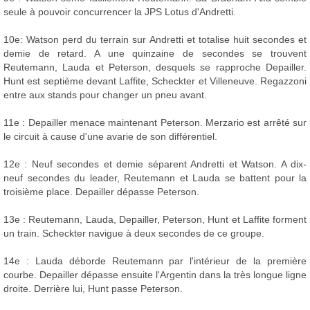
seule à pouvoir concurrencer la JPS Lotus d'Andretti.
10e: Watson perd du terrain sur Andretti et totalise huit secondes et
demie de retard. A une quinzaine de secondes se trouvent
Reutemann, Lauda et Peterson, desquels se rapproche Depailler.
Hunt est septième devant Laffite, Scheckter et Villeneuve. Regazzoni
entre aux stands pour changer un pneu avant.
11e : Depailler menace maintenant Peterson. Merzario est arrêté sur
le circuit à cause d'une avarie de son différentiel.
12e : Neuf secondes et demie séparent Andretti et Watson. A dix-
neuf secondes du leader, Reutemann et Lauda se battent pour la
troisième place. Depailler dépasse Peterson.
13e : Reutemann, Lauda, Depailler, Peterson, Hunt et Laffite forment
un train. Scheckter navigue à deux secondes de ce groupe.
14e : Lauda déborde Reutemann par l'intérieur de la première
courbe. Depailler dépasse ensuite l'Argentin dans la très longue ligne
droite. Derrière lui, Hunt passe Peterson.