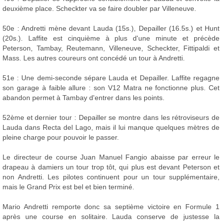
deuxième place. Scheckter va se faire doubler par Villeneuve.
50e : Andretti mène devant Lauda (15s.), Depailler (16.5s.) et Hunt
(20s.). Laffite est cinquième à plus d'une minute et précède
Peterson, Tambay, Reutemann, Villeneuve, Scheckter, Fittipaldi et
Mass. Les autres coureurs ont concédé un tour à Andretti.
51e : Une demi-seconde sépare Lauda et Depailler. Laffite regagne
son garage à faible allure : son V12 Matra ne fonctionne plus. Cet
abandon permet à Tambay d'entrer dans les points.
52ème et dernier tour : Depailler se montre dans les rétroviseurs de
Lauda dans Recta del Lago, mais il lui manque quelques mètres de
pleine charge pour pouvoir le passer.
Le directeur de course Juan Manuel Fangio abaisse par erreur le
drapeau à damiers un tour trop tôt, qui plus est devant Peterson et
non Andretti. Les pilotes continuent pour un tour supplémentaire,
mais le Grand Prix est bel et bien terminé.
Mario Andretti remporte donc sa septième victoire en Formule 1
après une course en solitaire. Lauda conserve de justesse la