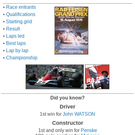
•
Race entrants
•
Qualifications
•
Starting grid
•
Result
•
Laps led
•
Best laps
•
Lap by lap
•
Championship
Did you know?
Driver
1st win for
John WATSON
Constructor
1st and only win for
Penske