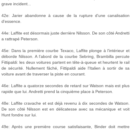
grave incident...
42e: Jarier abandonne à cause de la rupture d'une canalisation
d'essence.
44e: Laffite est désormais juste derrière Nilsson. De son côté Andretti
a rattrapé Peterson.
45e: Dans la première courbe Texaco, Laffite plonge à l'intérieur et
déborde Nilsson. A l'abord de la courbe Sebring, Brambilla percute
Fittipaldi: les deux voitures partent en tête-à-queue et heurtent le rail
de sécurité. Nullement fâché, Fittipaldi aide l'Italien à sortir de sa
voiture avant de traverser la piste en courant.
46e: Laffite a quatorze secondes de retard sur Watson mais est plus
rapide que lui. Andretti prend la cinquième place à Peterson.
48e: Laffite cravache et est déjà revenu à dix secondes de Watson.
De son côté Nilsson est en délicatesse avec sa mécanique et voit
Hunt fondre sur lui.
49e: Après une première course satisfaisante, Binder doit mettre