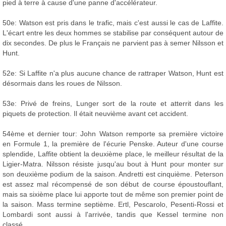
pied à terre à cause d'une panne d'accélérateur.
50e: Watson est pris dans le trafic, mais c'est aussi le cas de Laffite.
L'écart entre les deux hommes se stabilise par conséquent autour de
dix secondes. De plus le Français ne parvient pas à semer Nilsson et
Hunt.
52e: Si Laffite n'a plus aucune chance de rattraper Watson, Hunt est
désormais dans les roues de Nilsson.
53e: Privé de freins, Lunger sort de la route et atterrit dans les
piquets de protection. Il était neuvième avant cet accident.
54ème et dernier tour: John Watson remporte sa première victoire
en Formule 1, la première de l'écurie Penske. Auteur d'une course
splendide, Laffite obtient la deuxième place, le meilleur résultat de la
Ligier-Matra. Nilsson résiste jusqu'au bout à Hunt pour monter sur
son deuxième podium de la saison. Andretti est cinquième. Peterson
est assez mal récompensé de son début de course époustouflant,
mais sa sixième place lui apporte tout de même son premier point de
la saison. Mass termine septième. Ertl, Pescarolo, Pesenti-Rossi et
Lombardi sont aussi à l'arrivée, tandis que Kessel termine non
classé.