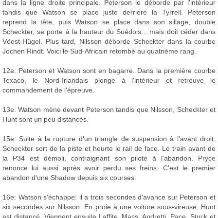
dans la ligne droite principale. Peterson le déborde par l'intérieur
tandis que Watson se place juste derrière la Tyrrell. Peterson
reprend la tête, puis Watson se place dans son sillage, double
Scheckter, se porte à la hauteur du Suédois... mais doit céder dans
Vöest-Hügel. Plus tard, Nilsson déborde Scheckter dans la courbe
Jochen Rindt. Voici le Sud-Africain retombé au quatrième rang.
12e: Peterson et Watson sont en bagarre. Dans la première courbe
Texaco, le Nord-Irlandais plonge à l'intérieur et retrouve le
commandement de l'épreuve.
13e: Watson mène devant Peterson tandis que Nilsson, Scheckter et
Hunt sont un peu distancés.
15e: Suite à la rupture d'un triangle de suspension à l'avant droit,
Scheckter sort de la piste et heurte le rail de face. Le train avant de
la P34 est démoli, contraignant son pilote à l'abandon. Pryce
renonce lui aussi après avoir perdu ses freins. C'est le premier
abandon d'une Shadow depuis six courses.
16e: Watson s'échappe: il a trois secondes d'avance sur Peterson et
six secondes sur Nilsson. En proie à une voiture sous-vireuse, Hunt
est distancé. Viennent ensuite Laffite, Mass, Andretti, Pace, Stuck et