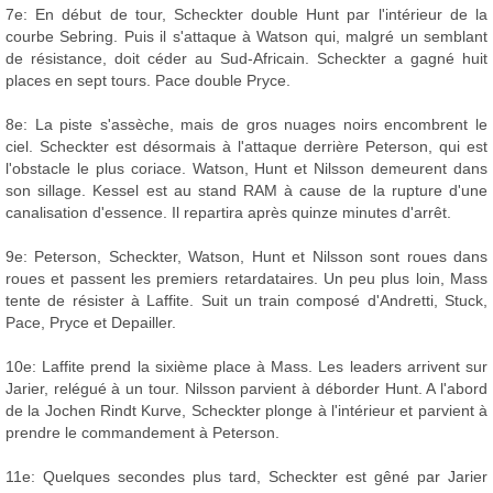
7e: En début de tour, Scheckter double Hunt par l'intérieur de la
courbe Sebring. Puis il s'attaque à Watson qui, malgré un semblant
de résistance, doit céder au Sud-Africain. Scheckter a gagné huit
places en sept tours. Pace double Pryce.
8e: La piste s'assèche, mais de gros nuages noirs encombrent le
ciel. Scheckter est désormais à l'attaque derrière Peterson, qui est
l'obstacle le plus coriace. Watson, Hunt et Nilsson demeurent dans
son sillage. Kessel est au stand RAM à cause de la rupture d'une
canalisation d'essence. Il repartira après quinze minutes d'arrêt.
9e: Peterson, Scheckter, Watson, Hunt et Nilsson sont roues dans
roues et passent les premiers retardataires. Un peu plus loin, Mass
tente de résister à Laffite. Suit un train composé d'Andretti, Stuck,
Pace, Pryce et Depailler.
10e: Laffite prend la sixième place à Mass. Les leaders arrivent sur
Jarier, relégué à un tour. Nilsson parvient à déborder Hunt. A l'abord
de la Jochen Rindt Kurve, Scheckter plonge à l'intérieur et parvient à
prendre le commandement à Peterson.
11e: Quelques secondes plus tard, Scheckter est gêné par Jarier