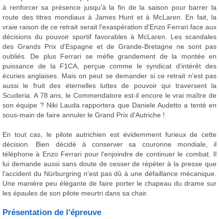
à renforcer sa présence jusqu'à la fin de la saison pour barrer la
route des titres mondiaux à James Hunt et à McLaren. En fait, la
vraie raison de ce retrait serait l'exaspération d'Enzo Ferrari face aux
décisions du pouvoir sportif favorables à McLaren. Les scandales
des Grands Prix d'Espagne et de Grande-Bretagne ne sont pas
oubliés. De plus Ferrari se méfie grandement de la montée en
puissance de la F1CA, perçue comme le syndicat d'intérêt des
écuries anglaises. Mais on peut se demander si ce retrait n'est pas
aussi le fruit des éternelles luttes de pouvoir qui traversent la
Scuderia. A 78 ans, le Commendatore est-il encore le vrai maître de
son équipe ? Niki Lauda rapportera que Daniele Audetto a tenté en
sous-main de faire annuler le Grand Prix d'Autriche !
En tout cas, le pilote autrichien est évidemment furieux de cette
décision. Bien décidé à conserver sa couronne mondiale, il
téléphone à Enzo Ferrari pour l'enjoindre de continuer le combat. Il
lui demande aussi sans doute de cesser de répéter à la presse que
l'accident du Nürburgring n'est pas dû à une défaillance mécanique.
Une manière peu élégante de faire porter le chapeau du drame sur
les épaules de son pilote meurtri dans sa chair.
Présentation de l'épreuve