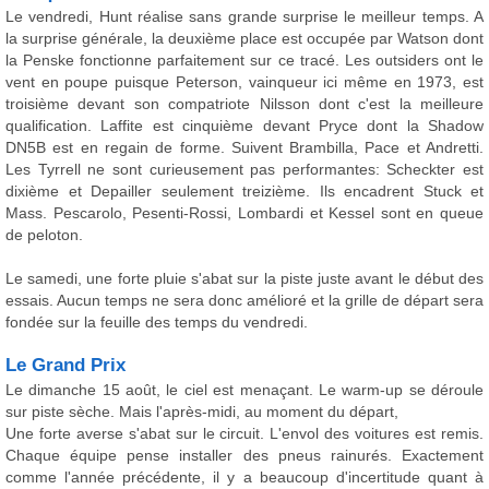
Le vendredi, Hunt réalise sans grande surprise le meilleur temps. A
la surprise générale, la deuxième place est occupée par Watson dont
la Penske fonctionne parfaitement sur ce tracé. Les outsiders ont le
vent en poupe puisque Peterson, vainqueur ici même en 1973, est
troisième devant son compatriote Nilsson dont c'est la meilleure
qualification. Laffite est cinquième devant Pryce dont la Shadow
DN5B est en regain de forme. Suivent Brambilla, Pace et Andretti.
Les Tyrrell ne sont curieusement pas performantes: Scheckter est
dixième et Depailler seulement treizième. Ils encadrent Stuck et
Mass. Pescarolo, Pesenti-Rossi, Lombardi et Kessel sont en queue
de peloton.
Le samedi, une forte pluie s'abat sur la piste juste avant le début des
essais. Aucun temps ne sera donc amélioré et la grille de départ sera
fondée sur la feuille des temps du vendredi.
Le Grand Prix
Le dimanche 15 août, le ciel est menaçant. Le warm-up se déroule
sur piste sèche. Mais l'après-midi, au moment du départ,
Une forte averse s'abat sur le circuit. L'envol des voitures est remis.
Chaque équipe pense installer des pneus rainurés. Exactement
comme l'année précédente, il y a beaucoup d'incertitude quant à