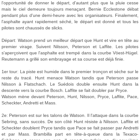
l'opportunité de donner le départ, d'autant plus que la pluie cesse
mais le ciel demeure toujours menaçant. Bernie Ecclestone débat
pendant plus d'une demi-heure avec les organisateurs. Finalement,
l'asphalte ayant rapidement séché, le départ est donné et tous les
pilotes sont chaussés de slicks.
Départ: Watson prend un meilleur départ que Hunt et vire en tête au
premier virage. Suivent Nilsson, Peterson et Laffite. Les pilotes
s'aperçoivent que l'asphalte est trempé dans la courbe Vöest-Hügel.
Reutemann a grillé son embrayage et sa course est déjà finie.
1er tour: La piste est humide dans le premier tronçon et sèche sur le
reste du tracé. Hunt menace Watson tandis que Peterson passe
Nilsson à Flatschach. Le Suédois double ensuite Hunt dans la
descente vers la courbe Bosch. Laffite se fait doubler par Pryce.
Watson mène devant Peterson, Hunt, Nilsson, Pryce, Laffite, Pace,
Scheckter, Andretti et Mass.
2e: Peterson est sur les talons de Watson. Il l'attaque dans la courbe
Sebring, sans succès. De son côté Hunt résiste à Nilsson. Laffite et
Scheckter doublent Pryce tandis que Pace se fait passer par Andretti
et par Mass. Brambilla part en tête-à-queue dans la Texaco-