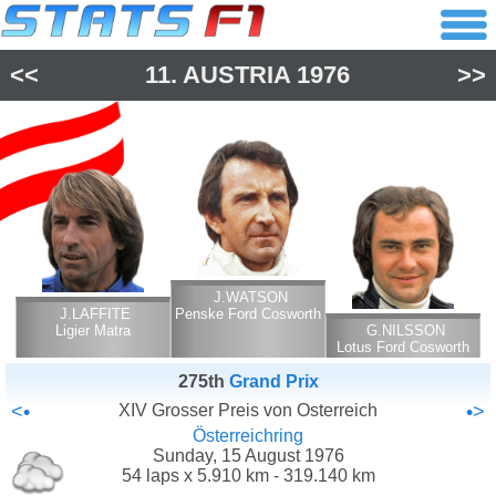
<<
11.
AUSTRIA
1976
>>
J.WATSON
J.LAFFITE
Penske Ford Cosworth
Ligier Matra
G.NILSSON
Lotus Ford Cosworth
275th
Grand Prix
<•
XIV Grosser Preis von Osterreich
•>
Österreichring
Sunday, 15 August 1976
54 laps x 5.910 km - 319.140 km