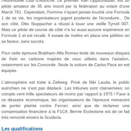
l'Automobile Club d'Autriche. Le premier, Karl Oppitzhauser, est un
pilote amateur de 35 ans inscrit par la fédération au volant d'une
March 761. Cependant, l'homme n'ayant jamais touché une Formule
1 de sa vie, les organisateurs jugent prudents de l'éconduire... De
son côté, Otto Stuppacher a réussi à louer une vieille Tyrrell 007.
Mais ce pilote de course de côte n'a lui aussi aucune expérience en
Formule 1 et est recalé. Il essaie de mettre en place une pétition en
sa faveur, sans succès.
Pour cette épreuve Brabham-Alfa Romeo teste de nouveaux disques
de frein en carbone inspirés de ceux utilisés dans l'aviation,
notamment sur les Concorde. Seule la voiture de Carlos Pace en est
équipée.
L'atmosphère est triste à Zeltweg. Privé de Niki Lauda, le public
autrichien ne s'est pas déplacé. Les tribunes sont clairsemées: on
compte cent mille spectateurs de moins par rapport à 1975 ! Face à
ce désastre économique, les organisateurs de l'épreuve menacent
de porter plainte contre Ferrari, ainsi que de réclamer une
compensation financière à la F1CA. Bernie Ecclestone est de ce fait
très remonté envers la Scuderia.
Les qualifications