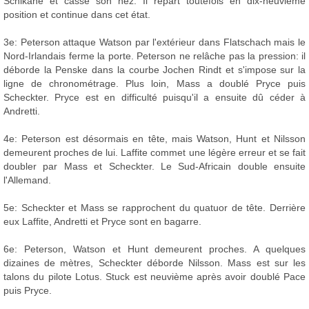
Schikane et casse son nez. Il repart toutefois en dix-neuvième
position et continue dans cet état.
3e: Peterson attaque Watson par l'extérieur dans Flatschach mais le
Nord-Irlandais ferme la porte. Peterson ne relâche pas la pression: il
déborde la Penske dans la courbe Jochen Rindt et s'impose sur la
ligne de chronométrage. Plus loin, Mass a doublé Pryce puis
Scheckter. Pryce est en difficulté puisqu'il a ensuite dû céder à
Andretti.
4e: Peterson est désormais en tête, mais Watson, Hunt et Nilsson
demeurent proches de lui. Laffite commet une légère erreur et se fait
doubler par Mass et Scheckter. Le Sud-Africain double ensuite
l'Allemand.
5e: Scheckter et Mass se rapprochent du quatuor de tête. Derrière
eux Laffite, Andretti et Pryce sont en bagarre.
6e: Peterson, Watson et Hunt demeurent proches. A quelques
dizaines de mètres, Scheckter déborde Nilsson. Mass est sur les
talons du pilote Lotus. Stuck est neuvième après avoir doublé Pace
puis Pryce.