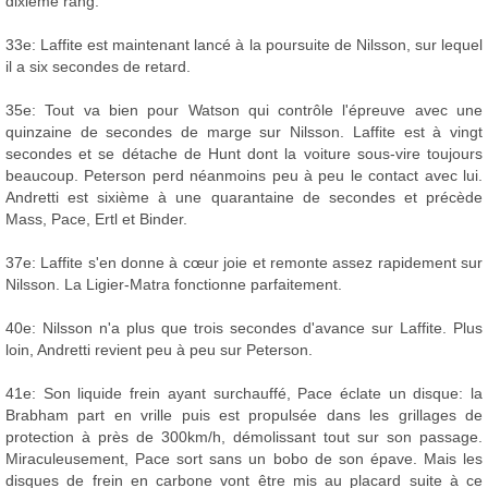
dixième rang.
33e: Laffite est maintenant lancé à la poursuite de Nilsson, sur lequel
il a six secondes de retard.
35e: Tout va bien pour Watson qui contrôle l'épreuve avec une
quinzaine de secondes de marge sur Nilsson. Laffite est à vingt
secondes et se détache de Hunt dont la voiture sous-vire toujours
beaucoup. Peterson perd néanmoins peu à peu le contact avec lui.
Andretti est sixième à une quarantaine de secondes et précède
Mass, Pace, Ertl et Binder.
37e: Laffite s'en donne à cœur joie et remonte assez rapidement sur
Nilsson. La Ligier-Matra fonctionne parfaitement.
40e: Nilsson n'a plus que trois secondes d'avance sur Laffite. Plus
loin, Andretti revient peu à peu sur Peterson.
41e: Son liquide frein ayant surchauffé, Pace éclate un disque: la
Brabham part en vrille puis est propulsée dans les grillages de
protection à près de 300km/h, démolissant tout sur son passage.
Miraculeusement, Pace sort sans un bobo de son épave. Mais les
disques de frein en carbone vont être mis au placard suite à ce