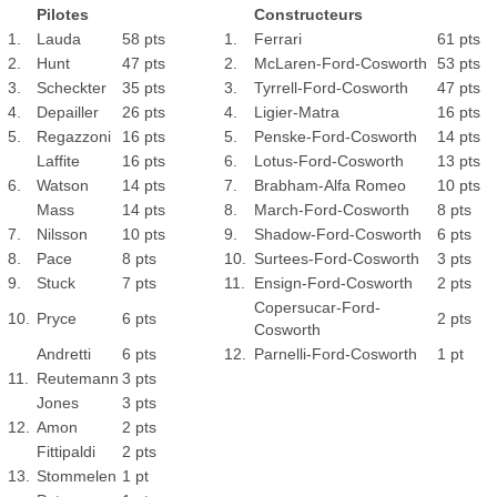
Pilotes
Constructeurs
1.
Lauda
58 pts
1.
Ferrari
61 pts
2.
Hunt
47 pts
2.
McLaren-Ford-Cosworth
53 pts
3.
Scheckter
35 pts
3.
Tyrrell-Ford-Cosworth
47 pts
4.
Depailler
26 pts
4.
Ligier-Matra
16 pts
5.
Regazzoni
16 pts
5.
Penske-Ford-Cosworth
14 pts
Laffite
16 pts
6.
Lotus-Ford-Cosworth
13 pts
6.
Watson
14 pts
7.
Brabham-Alfa Romeo
10 pts
Mass
14 pts
8.
March-Ford-Cosworth
8 pts
7.
Nilsson
10 pts
9.
Shadow-Ford-Cosworth
6 pts
8.
Pace
8 pts
10.
Surtees-Ford-Cosworth
3 pts
9.
Stuck
7 pts
11.
Ensign-Ford-Cosworth
2 pts
Copersucar-Ford-
10.
Pryce
6 pts
2 pts
Cosworth
Andretti
6 pts
12.
Parnelli-Ford-Cosworth
1 pt
11.
Reutemann
3 pts
Jones
3 pts
12.
Amon
2 pts
Fittipaldi
2 pts
13.
Stommelen
1 pt