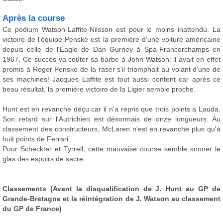
Après la course
Ce podium Watson-Laffite-Nilsson est pour le moins inattendu. La
victoire de l'équipe Penske est la première d'une voiture américaine
depuis celle de l'Eagle de Dan Gurney à Spa-Francorchamps en
1967. Ce succès va coûter sa barbe à John Watson: il avait en effet
promis à Roger Penske de la raser s'il triomphait au volant d'une de
ses machines! Jacques Laffite est tout aussi content car après ce
beau résultat, la première victoire de la Ligier semble proche.
Hunt est en revanche déçu car il n'a repris que trois points à Lauda.
Son retard sur l'Autrichien est désormais de onze longueurs. Au
classement des constructeurs, McLaren n'est en revanche plus qu'à
huit points de Ferrari.
Pour Scheckter et Tyrrell, cette mauvaise course semble sonner le
glas des espoirs de sacre.
Classements (Avant la disqualification de J. Hunt au GP de
Grande-Bretagne et la réintégration de J. Watson au classement
du GP de France)