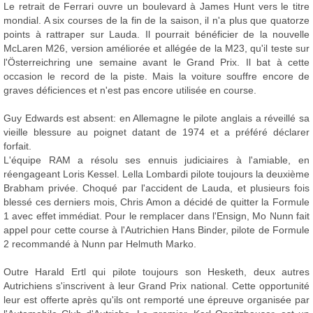
Le retrait de Ferrari ouvre un boulevard à James Hunt vers le titre
mondial. A six courses de la fin de la saison, il n'a plus que quatorze
points à rattraper sur Lauda. Il pourrait bénéficier de la nouvelle
McLaren M26, version améliorée et allégée de la M23, qu'il teste sur
l'Österreichring une semaine avant le Grand Prix. Il bat à cette
occasion le record de la piste. Mais la voiture souffre encore de
graves déficiences et n'est pas encore utilisée en course.
Guy Edwards est absent: en Allemagne le pilote anglais a réveillé sa
vieille blessure au poignet datant de 1974 et a préféré déclarer
forfait.
L'équipe RAM a résolu ses ennuis judiciaires à l'amiable, en
réengageant Loris Kessel. Lella Lombardi pilote toujours la deuxième
Brabham privée. Choqué par l'accident de Lauda, et plusieurs fois
blessé ces derniers mois, Chris Amon a décidé de quitter la Formule
1 avec effet immédiat. Pour le remplacer dans l'Ensign, Mo Nunn fait
appel pour cette course à l'Autrichien Hans Binder, pilote de Formule
2 recommandé à Nunn par Helmuth Marko.
Outre Harald Ertl qui pilote toujours son Hesketh, deux autres
Autrichiens s'inscrivent à leur Grand Prix national. Cette opportunité
leur est offerte après qu'ils ont remporté une épreuve organisée par