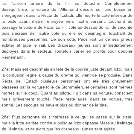
lui, l'aileron arrière de la Hill se détache. Complétement
déséquilibrée, la voiture de l'Allemand décolle sur une bosse en
s'engageant dans la Recta de l'Estadi. Elle heurte le côté intérieur de
la piste avant d'être renvoyée vers l'autre versant, touchant au
passage la voiture de Pace. La Hill vole au-dessus du rail de sécurité
puis s'écrase de l'autre côté où elle se désintègre, touchant de
nombreuses personnes. De son côté, Pace voit un de ses pneus
éclater et tape le rail. Les drapeaux jaunes sont immédiatement
déployés dans le secteur. Toutefois Jarier en profite pour doubler
Reutemann.
27e: Mass est désormais en tête de la course juste devant Ickx, mais
la confusion règne à cause du drame qui vient de se produire. Dans
Recta de l'Estadi plusieurs personnes ont été très gravement
blessées par la voiture folle de Stommelen, et certaines sont mêmes
mortes sur le coup. Quant au pilote, il gît dans sa voiture, conscient
mais grièvement touché. Pace reste aussi dans sa voiture, très
sonné. Les secours ne savent plus où donner de la tête.
28e: Plus personne ne s'intéresse à ce qui se passe sur la piste,
mais la lutte en tête continue puisque Ickx dépasse Mass au freinage
de l'épingle, et ce alors que les drapeaux jaunes sont agités.