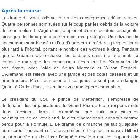
Après la course
Le drame du vingt-sixième tour a des conséquences désastreuses.
Quatre personnes sont tuées sur le coup par les débris de la voiture
de Stommelen. Il s'agit d'un pompier et d'un spectateur espagnols,
ainsi que de deux photo-journalistes, mal protégés. Une dizaine de
spectateurs sont blessés et l'un d'entre eux décédera quelques jours
plus tard à l'hôpital, portant le nombre des victimes à cinq. Pendant
que la Guardia Civile chasse les badauds sans ménagements, à
coups de matraque, les commissaires extraient Rolf Stommelen de
son épave, avec l'aide de Arturo Merzario et Wilson Fittipaldi.
L'Allemand est relevé avec une jambe et des côtes cassées et un
bras fracturé. Mais heureusement ses jours ne sont pas en danger.
Quant à Carlos Pace, il s'en tire avec une légère commotion.
Le président du CSI, le prince de Metternich, s'empresse de
dédouaner les organisateurs du Grand Prix de toute responsabilité
dans l'accident. Mais il n'empêche que suite aux violentes
polémiques de ce week-end, le circuit barcelonais apparaît comme
perdu pour la Formule 1. Le drame de dimanche ne fait qu'ajouter
au discrédit touchant ce tracé si contesté. L'équipe Embassy Hill est
aussi montrée du doigt car l'enquête révèlera que les supports de