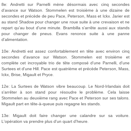
8e: Andretti sur Parnelli mène désormais avec cinq secondes
d'avance sur Watson. Stommelen est troisième à une dizaine de
secondes et précède de peu Pace, Peterson, Mass et Ickx. Jarier est
au stand Shadow pour changer une roue suite à une crevaison et ne
repart qu'au bout d'une minute. Brambilla s'arrête aussi aux stands
pour changer de pneus. Evans renonce suite à une panne
d'alimentation.
10e: Andretti est assez confortablement en tête avec environ cinq
secondes d'avance sur Watson. Stommelen est troisième et
complète cet incroyable trio de tête composé d'une Parnelli, d'une
Surtees et d'une Hill. Pace est quatrième et précède Peterson, Mass,
Ickx, Brise, Migault et Pryce.
12e: La Surtees de Watson vibre beaucoup. Le Nord-Irlandais doit
s'arrêter à son stand pour résoudre le problème. Cela laisse
Stommelen au deuxième rang avec Pace et Peterson sur ses talons.
Migault part en tête-à-queue puis regagne les stands.
13e: Migault doit faire changer une calandre sur sa voiture.
L'opération va prendre plus d'un quart d'heure.