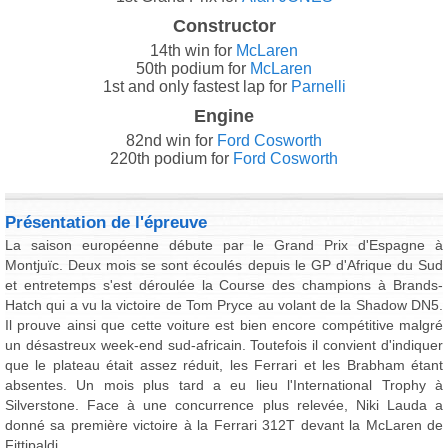
Constructor
14th win for
McLaren
50th podium for
McLaren
1st and only fastest lap for
Parnelli
Engine
82nd win for
Ford Cosworth
220th podium for
Ford Cosworth
Présentation de l'épreuve
La saison européenne débute par le Grand Prix d'Espagne à
Montjuïc. Deux mois se sont écoulés depuis le GP d'Afrique du Sud
et entretemps s'est déroulée la Course des champions à Brands-
Hatch qui a vu la victoire de Tom Pryce au volant de la Shadow DN5.
Il prouve ainsi que cette voiture est bien encore compétitive malgré
un désastreux week-end sud-africain. Toutefois il convient d'indiquer
que le plateau était assez réduit, les Ferrari et les Brabham étant
absentes. Un mois plus tard a eu lieu l'International Trophy à
Silverstone. Face à une concurrence plus relevée, Niki Lauda a
donné sa première victoire à la Ferrari 312T devant la McLaren de
Fittipaldi.