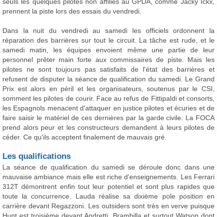
seuls les quelques pilotes non affiliés au GPDA, comme Jacky Ickx,
prennent la piste lors des essais du vendredi.
Dans la nuit du vendredi au samedi les officiels ordonnent la
réparation des barrières sur tout le circuit. La tâche est rude, et le
samedi matin, les équipes envoient même une partie de leur
personnel prêter main forte aux commissaires de piste. Mais les
pilotes ne sont toujours pas satisfaits de l'état des barrières et
refusent de disputer la séance de qualification du samedi. Le Grand
Prix est alors en péril et les organisateurs, soutenus par le CSI,
somment les pilotes de courir. Face au refus de Fittipaldi et consorts,
les Espagnols menacent d'attaquer en justice pilotes et écuries et de
faire saisir le matériel de ces dernières par la garde civile. La FOCA
prend alors peur et les constructeurs demandent à leurs pilotes de
céder. Ce qu'ils acceptent finalement de mauvais gré.
Les qualifications
La séance de qualification du samedi se déroule donc dans une
mauvaise ambiance mais elle est riche d'enseignements. Les Ferrari
312T démontrent enfin tout leur potentiel et sont plus rapides que
toute la concurrence. Lauda réalise sa dixième pole position en
carrière devant Regazzoni. Les outsiders sont très en verve puisque
Hunt est troisième devant Andretti, Brambilla et surtout Watson dont