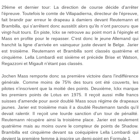
29ème et dernier tour: La direction de course décide d'arrêter
l'épreuve. Toutefois le comte de Villapadierna, directeur de l'épreuve,
fait brandir par erreur le drapeau à damiers devant Reutemann et
Brambilla, qui s'arrêtent donc aussitôt alors qu'ils n'ont parcouru que
vingt-huit tours. En piste, Ickx se retrouve au point mort à l'épingle et
Mass en profite pour le repasser. C'est donc le jeune Allemand qui
franchit la ligne d'arrivée en vainqueur juste devant le Belge. Jarier
est troisième. Reutemann et Brambilla sont classés quatrième et
cinquième. Lella Lombardi est sixième et précède Brise et Watson,
Regazzoni et Migault n'étant pas classés.
Jochen Mass remporte donc sa première victoire dans l'indifférence
générale. Comme moins de 75% des tours ont été couverts, les
pilotes n'inscrivent que la moitié des points. Deuxième, Ickx marque
les premiers points de Lotus en 1975. Il reçoit aussi mille francs
suisses d'amende pour avoir doublé Mass sous régime de drapeaux
jaunes. Jarier est troisième mais il a doublé Reutemann tandis qu'il
devait ralentir. Il reçoit une lourde sanction d'un tour de pénalité.
Reutemann récupère ainsi la troisième place. Jarier est seulement
quatrième mais au moins ouvre le compteur de points de Shadow.
Brambilla est cinquième devant sa coéquipière Lella Lombardi qui
devient la première femme à inscrire un demi-point en Formule 1.