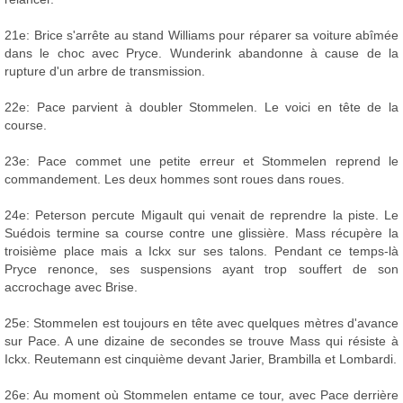
21e: Brice s'arrête au stand Williams pour réparer sa voiture abîmée
dans le choc avec Pryce. Wunderink abandonne à cause de la
rupture d'un arbre de transmission.
22e: Pace parvient à doubler Stommelen. Le voici en tête de la
course.
23e: Pace commet une petite erreur et Stommelen reprend le
commandement. Les deux hommes sont roues dans roues.
24e: Peterson percute Migault qui venait de reprendre la piste. Le
Suédois termine sa course contre une glissière. Mass récupère la
troisième place mais a Ickx sur ses talons. Pendant ce temps-là
Pryce renonce, ses suspensions ayant trop souffert de son
accrochage avec Brise.
25e: Stommelen est toujours en tête avec quelques mètres d'avance
sur Pace. A une dizaine de secondes se trouve Mass qui résiste à
Ickx. Reutemann est cinquième devant Jarier, Brambilla et Lombardi.
26e: Au moment où Stommelen entame ce tour, avec Pace derrière