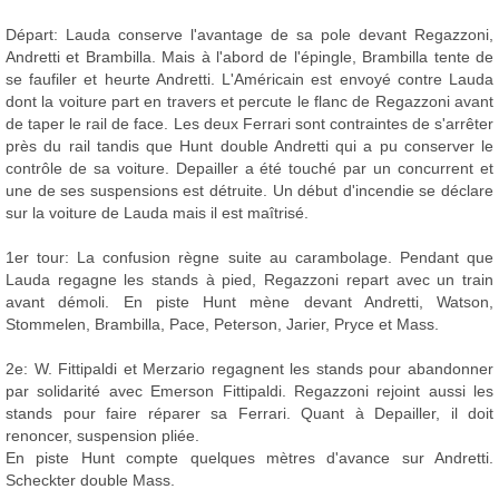
Départ: Lauda conserve l'avantage de sa pole devant Regazzoni,
Andretti et Brambilla. Mais à l'abord de l'épingle, Brambilla tente de
se faufiler et heurte Andretti. L'Américain est envoyé contre Lauda
dont la voiture part en travers et percute le flanc de Regazzoni avant
de taper le rail de face. Les deux Ferrari sont contraintes de s'arrêter
près du rail tandis que Hunt double Andretti qui a pu conserver le
contrôle de sa voiture. Depailler a été touché par un concurrent et
une de ses suspensions est détruite. Un début d'incendie se déclare
sur la voiture de Lauda mais il est maîtrisé.
1er tour: La confusion règne suite au carambolage. Pendant que
Lauda regagne les stands à pied, Regazzoni repart avec un train
avant démoli. En piste Hunt mène devant Andretti, Watson,
Stommelen, Brambilla, Pace, Peterson, Jarier, Pryce et Mass.
2e: W. Fittipaldi et Merzario regagnent les stands pour abandonner
par solidarité avec Emerson Fittipaldi. Regazzoni rejoint aussi les
stands pour faire réparer sa Ferrari. Quant à Depailler, il doit
renoncer, suspension pliée.
En piste Hunt compte quelques mètres d'avance sur Andretti.
Scheckter double Mass.