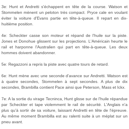
3e: Hunt et Andretti s'échappent en tête de la course. Watson et
Stommelen mènent un peloton très compact. Pryce cale en voulant
éviter la voiture d'Evans partie en tête-à-queue. Il repart en dix-
huitième position.
4e: Scheckter casse son moteur et répand de l'huile sur la piste.
Jones et Donohue glissent sur les projections. L'Américain heurte le
rail et harponne l'Australien qui part en tête-à-queue. Les deux
hommes doivent abandonner.
5e: Regazzoni a repris la piste avec quatre tours de retard.
6e: Hunt mène avec une seconde d'avance sur Andretti. Watson est
à quatre secondes, Stommelen à sept secondes. A plus de dix
secondes, Brambilla contient Pace ainsi que Peterson, Mass et Ickx.
7e: A la sortie du virage Tecninca, Hunt glisse sur de l'huile répandue
par Scheckter et tape violemment le rail de sécurité. L'Anglais n'a
plus qu'à sortir de sa voiture, laissant Andretti en tête de l'épreuve.
Au même moment Brambilla est au ralenti suite à un méplat sur un
pneu avant.