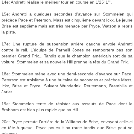
14e: Andretti réalise le meilleur tour en course en 1'25''1'''.
15e: Andretti a quelques secondes d'avance sur Stommelen qui
précède Pace et Peterson. Mass est cinquième devant Ickx. Le jeune
Brise est septième mais est très menacé par Pryce. Watson a repris
la piste.
17e: Une rupture de suspension arrière gauche envoie Andretti
contre le rail. L'équipe de Parnelli Jones ne remportera pas son
premier Grand Prix... Tandis que le champion américain sort de sa
voiture, Stommelen et sa nouvelle Hill prenne la tête du Grand Prix.
18e: Stommelen mène avec une demi-seconde d'avance sur Pace.
Peterson est troisième à une huitaine de secondes et précède Mass,
Ickx, Brise et Pryce. Suivent Wunderink, Reutemann, Brambilla et
Jarier.
19e: Stommelen tente de résister aux assauts de Pace dont la
Brabham est bien plus rapide que sa Hill.
20e: Pryce percute l'arrière de la Williams de Brise, envoyant celle-ci
en tête-à-queue. Pryce poursuit sa route tandis que Brise peut se
relancer.