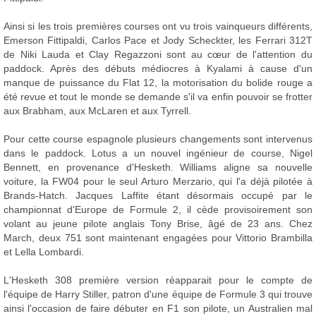
Ainsi si les trois premières courses ont vu trois vainqueurs différents,
Emerson Fittipaldi, Carlos Pace et Jody Scheckter, les Ferrari 312T
de Niki Lauda et Clay Regazzoni sont au cœur de l'attention du
paddock. Après des débuts médiocres à Kyalami à cause d'un
manque de puissance du Flat 12, la motorisation du bolide rouge a
été revue et tout le monde se demande s'il va enfin pouvoir se frotter
aux Brabham, aux McLaren et aux Tyrrell.
Pour cette course espagnole plusieurs changements sont intervenus
dans le paddock. Lotus a un nouvel ingénieur de course, Nigel
Bennett, en provenance d'Hesketh. Williams aligne sa nouvelle
voiture, la FW04 pour le seul Arturo Merzario, qui l'a déjà pilotée à
Brands-Hatch. Jacques Laffite étant désormais occupé par le
championnat d'Europe de Formule 2, il cède provisoirement son
volant au jeune pilote anglais Tony Brise, âgé de 23 ans. Chez
March, deux 751 sont maintenant engagées pour Vittorio Brambilla
et Lella Lombardi.
L'Hesketh 308 première version réapparait pour le compte de
l'équipe de Harry Stiller, patron d'une équipe de Formule 3 qui trouve
ainsi l'occasion de faire débuter en F1 son pilote, un Australien mal