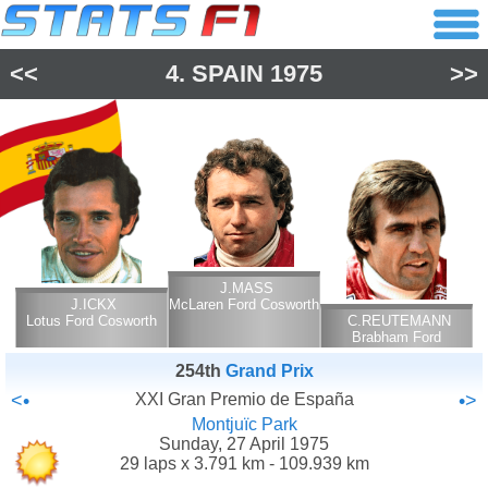
<<
4.
SPAIN
1975
>>
J.MASS
J.ICKX
McLaren Ford Cosworth
Lotus Ford Cosworth
C.REUTEMANN
Brabham Ford
Cosworth
254th
Grand Prix
<•
XXI Gran Premio de España
•>
Montjuïc Park
Sunday, 27 April 1975
29 laps x 3.791 km - 109.939 km