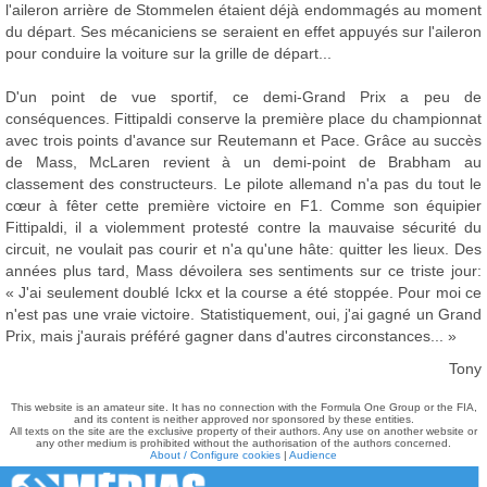
l'aileron arrière de Stommelen étaient déjà endommagés au moment
du départ. Ses mécaniciens se seraient en effet appuyés sur l'aileron
pour conduire la voiture sur la grille de départ...
D'un point de vue sportif, ce demi-Grand Prix a peu de
conséquences. Fittipaldi conserve la première place du championnat
avec trois points d'avance sur Reutemann et Pace. Grâce au succès
de Mass, McLaren revient à un demi-point de Brabham au
classement des constructeurs. Le pilote allemand n'a pas du tout le
cœur à fêter cette première victoire en F1. Comme son équipier
Fittipaldi, il a violemment protesté contre la mauvaise sécurité du
circuit, ne voulait pas courir et n'a qu'une hâte: quitter les lieux. Des
années plus tard, Mass dévoilera ses sentiments sur ce triste jour:
« J'ai seulement doublé Ickx et la course a été stoppée. Pour moi ce
n'est pas une vraie victoire. Statistiquement, oui, j'ai gagné un Grand
Prix, mais j'aurais préféré gagner dans d'autres circonstances... »
Tony
This website is an amateur site. It has no connection with the Formula One Group or the FIA,
and its content is neither approved nor sponsored by these entities.
All texts on the site are the exclusive property of their authors. Any use on another website or
any other medium is prohibited without the authorisation of the authors concerned.
About / Configure cookies
|
Audience