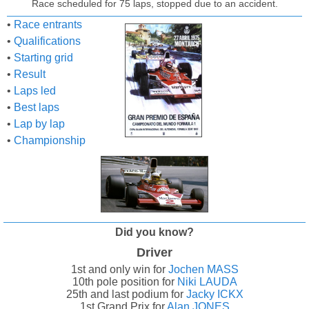
Race scheduled for 75 laps, stopped due to an accident.
•
Race entrants
•
Qualifications
•
Starting grid
•
Result
•
Laps led
•
Best laps
•
Lap by lap
•
Championship
Did you know?
Driver
1st and only win for
Jochen MASS
10th pole position for
Niki LAUDA
25th and last podium for
Jacky ICKX
1st Grand Prix for
Alan JONES