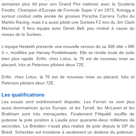
semaines plus tôt pour son Grand Prix national, avec la Scuderia
Finotto. Champion d'Europe de Formule Super V en 1973, Koinigg a
surtout conduit cette année de grosses Porsche Carrera Turbo du
Martini Racing, mais il a aussi piloté une Surtees F2 lors du Jim Clark
Memorial. Il fera équipe avec Derek Bell, peu motivé à cause du
niveau de la Surtees...
L'équipe Hesketh présente une nouvelle version de sa 308 dite « MK
II », modifiée par Harvey Postlethwaite. Elle se révèle toute de suite
bien plus rapide. Enfin, chez Lotus, la 76 est de nouveau mise au
placard, Ickx et Peterson pilotant deux 72E.
Enfin, chez Lotus, la 76 est de nouveau mise au placard, Ickx et
Peterson pilotant deux 72E.
Les qualifications
Les essais sont extrêmement disputés. Les Ferrari ne sont plus
aussi dominatrices qu'en Europe, et les Tyrrell, les McLaren et les
Brabham sont très menaçantes. Finalement Fittipaldi souffle de
justesse la pole position à Lauda pour quarante-deux millièmes de
secondes. Le Brésilien n'avait plus réalisé de pole depuis le GP du
Brésil. Scheckter est troisième à seulement un dixième du poleman.