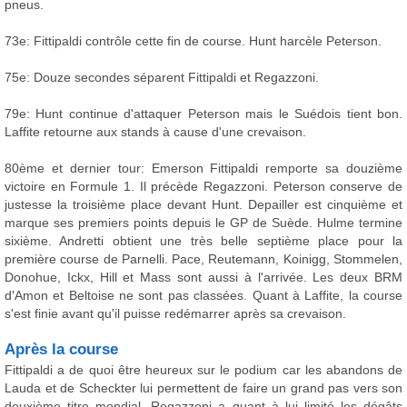
pneus.
73e: Fittipaldi contrôle cette fin de course. Hunt harcèle Peterson.
75e: Douze secondes séparent Fittipaldi et Regazzoni.
79e: Hunt continue d'attaquer Peterson mais le Suédois tient bon.
Laffite retourne aux stands à cause d'une crevaison.
80ème et dernier tour: Emerson Fittipaldi remporte sa douzième
victoire en Formule 1. Il précède Regazzoni. Peterson conserve de
justesse la troisième place devant Hunt. Depailler est cinquième et
marque ses premiers points depuis le GP de Suède. Hulme termine
sixième. Andretti obtient une très belle septième place pour la
première course de Parnelli. Pace, Reutemann, Koinigg, Stommelen,
Donohue, Ickx, Hill et Mass sont aussi à l'arrivée. Les deux BRM
d'Amon et Beltoise ne sont pas classées. Quant à Laffite, la course
s'est finie avant qu'il puisse redémarrer après sa crevaison.
Après la course
Fittipaldi a de quoi être heureux sur le podium car les abandons de
Lauda et de Scheckter lui permettent de faire un grand pas vers son
deuxième titre mondial. Regazzoni a quant à lui limité les dégâts