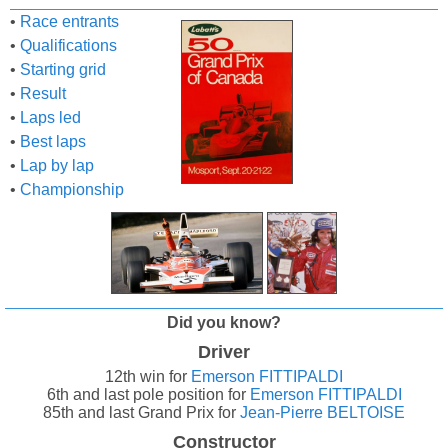
•
Race entrants
•
Qualifications
•
Starting grid
•
Result
•
Laps led
•
Best laps
•
Lap by lap
•
Championship
Did you know?
Driver
12th win for
Emerson FITTIPALDI
6th and last pole position for
Emerson FITTIPALDI
85th and last Grand Prix for
Jean-Pierre BELTOISE
Constructor