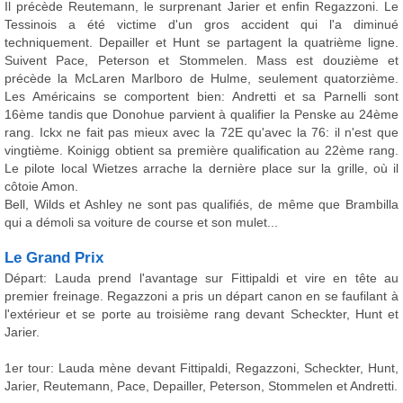
Il précède Reutemann, le surprenant Jarier et enfin Regazzoni. Le
Tessinois a été victime d'un gros accident qui l'a diminué
techniquement. Depailler et Hunt se partagent la quatrième ligne.
Suivent Pace, Peterson et Stommelen. Mass est douzième et
précède la McLaren Marlboro de Hulme, seulement quatorzième.
Les Américains se comportent bien: Andretti et sa Parnelli sont
16ème tandis que Donohue parvient à qualifier la Penske au 24ème
rang. Ickx ne fait pas mieux avec la 72E qu'avec la 76: il n'est que
vingtième. Koinigg obtient sa première qualification au 22ème rang.
Le pilote local Wietzes arrache la dernière place sur la grille, où il
côtoie Amon.
Bell, Wilds et Ashley ne sont pas qualifiés, de même que Brambilla
qui a démoli sa voiture de course et son mulet...
Le Grand Prix
Départ: Lauda prend l'avantage sur Fittipaldi et vire en tête au
premier freinage. Regazzoni a pris un départ canon en se faufilant à
l'extérieur et se porte au troisième rang devant Scheckter, Hunt et
Jarier.
1er tour: Lauda mène devant Fittipaldi, Regazzoni, Scheckter, Hunt,
Jarier, Reutemann, Pace, Depailler, Peterson, Stommelen et Andretti.