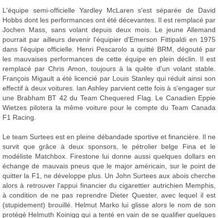
L'équipe semi-officielle Yardley McLaren s'est séparée de David
Hobbs dont les performances ont été décevantes. Il est remplacé par
Jochen Mass, sans volant depuis deux mois. Le jeune Allemand
pourrait par ailleurs devenir l'équipier d'Emerson Fittipaldi en 1975
dans l'équipe officielle. Henri Pescarolo a quitté BRM, dégouté par
les mauvaises performances de cette équipe en plein déclin. Il est
remplacé par Chris Amon, toujours à la quête d'un volant stable.
François Migault a été licencié par Louis Stanley qui réduit ainsi son
effectif à deux voitures. Ian Ashley parvient cette fois à s'engager sur
une Brabham BT 42 du Team Chequered Flag. Le Canadien Eppie
Wietzes pilotera la même voiture pour le compte du Team Canada
F1 Racing.
Le team Surtees est en pleine débandade sportive et financière. Il ne
survit que grâce à deux sponsors, le pétrolier belge Fina et le
modéliste Matchbox. Firestone lui donne aussi quelques dollars en
échange de mauvais pneus que le major américain, sur le point de
quitter la F1, ne développe plus. Un John Surtees aux abois cherche
alors à retrouver l'appui financier du cigarettier autrichien Memphis,
à condition de ne pas reprendre Dieter Quester, avec lequel il est
(stupidement) brouillé. Helmut Marko lui glisse alors le nom de son
protégé Helmuth Koinigg qui a tenté en vain de se qualifier quelques