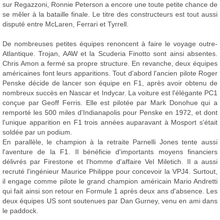
sur Regazzoni, Ronnie Peterson a encore une toute petite chance de
se mêler à la bataille finale. Le titre des constructeurs est tout aussi
disputé entre McLaren, Ferrari et Tyrrell.
De nombreuses petites équipes renoncent à faire le voyage outre-
Atlantique. Trojan, AAW et la Scuderia Finotto sont ainsi absentes.
Chris Amon a fermé sa propre structure. En revanche, deux équipes
américaines font leurs apparitions. Tout d'abord l'ancien pilote Roger
Penske décide de lancer son équipe en F1, après avoir obtenu de
nombreux succès en Nascar et Indycar. La voiture est l'élégante PC1
conçue par Geoff Ferris. Elle est pilotée par Mark Donohue qui a
remporté les 500 miles d'Indianapolis pour Penske en 1972, et dont
l'unique apparition en F1 trois années auparavant à Mosport s'était
soldée par un podium.
En parallèle, le champion à la retraite Parnelli Jones tente aussi
l'aventure de la F1. Il bénéficie d'importants moyens financiers
délivrés par Firestone et l'homme d'affaire Vel Miletich. Il a aussi
recruté l'ingénieur Maurice Philippe pour concevoir la VPJ4. Surtout,
il engage comme pilote le grand champion américain Mario Andretti
qui fait ainsi son retour en Formule 1 après deux ans d'absence. Les
deux équipes US sont soutenues par Dan Gurney, venu en ami dans
le paddock.