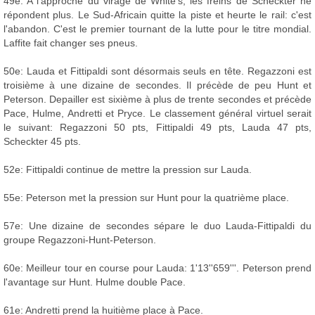
49e: A l'approche du virage de White's, les freins de Scheckter ne
répondent plus. Le Sud-Africain quitte la piste et heurte le rail: c'est
l'abandon. C'est le premier tournant de la lutte pour le titre mondial.
Laffite fait changer ses pneus.
50e: Lauda et Fittipaldi sont désormais seuls en tête. Regazzoni est
troisième à une dizaine de secondes. Il précède de peu Hunt et
Peterson. Depailler est sixième à plus de trente secondes et précède
Pace, Hulme, Andretti et Pryce. Le classement général virtuel serait
le suivant: Regazzoni 50 pts, Fittipaldi 49 pts, Lauda 47 pts,
Scheckter 45 pts.
52e: Fittipaldi continue de mettre la pression sur Lauda.
55e: Peterson met la pression sur Hunt pour la quatrième place.
57e: Une dizaine de secondes sépare le duo Lauda-Fittipaldi du
groupe Regazzoni-Hunt-Peterson.
60e: Meilleur tour en course pour Lauda: 1'13''659'''. Peterson prend
l'avantage sur Hunt. Hulme double Pace.
61e: Andretti prend la huitième place à Pace.