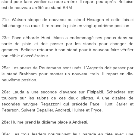
stand pour faire vérifier sa roue arrière. Il repart peu après. Beltoise
est de nouveau arrêté au stand BRM.
21e: Watson stoppe de nouveau au stand Hexagon et cette fois-ci
fait changer sa roue. Il retrouve la piste en vingt-quatrième position.
23e: Pace déborde Hunt. Mass a endommagé ses pneus dans sa
sortie de piste et doit passer par les stands pour changer de
gommes. Beltoise retourne à son stand pour à nouveau faire vérifier
son câble d'accélérateur.
25e: Les pneus de Reutemann sont usés. L'Argentin doit passer par
le stand Brabham pour monter un nouveau train. Il repart en dix-
neuvième position.
26e: Lauda a une seconde d'avance sur Fittipaldi. Scheckter est
toujours sur les talons de ces deux pilotes. A une dizaine de
secondes navigue Regazzoni qui précède Pace, Hunt, Jarier et
Peterson. Suivent Depailler, Andretti, Hulme et Pryce.
28e: Hulme prend la dixième place à Andretti.
30e: Les trois leaders poursuivent leur parade en tête avec une