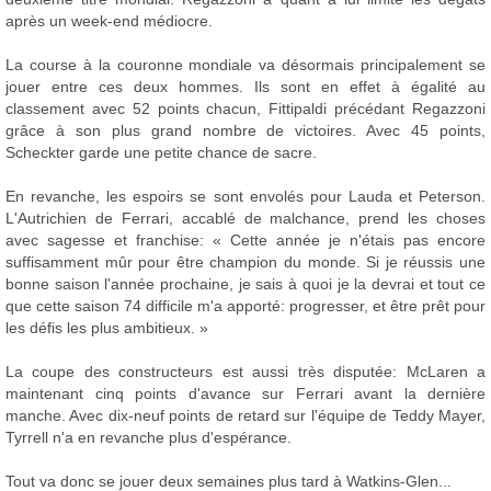
après un week-end médiocre.
La course à la couronne mondiale va désormais principalement se
jouer entre ces deux hommes. Ils sont en effet à égalité au
classement avec 52 points chacun, Fittipaldi précédant Regazzoni
grâce à son plus grand nombre de victoires. Avec 45 points,
Scheckter garde une petite chance de sacre.
En revanche, les espoirs se sont envolés pour Lauda et Peterson.
L'Autrichien de Ferrari, accablé de malchance, prend les choses
avec sagesse et franchise: « Cette année je n'étais pas encore
suffisamment mûr pour être champion du monde. Si je réussis une
bonne saison l'année prochaine, je sais à quoi je la devrai et tout ce
que cette saison 74 difficile m'a apporté: progresser, et être prêt pour
les défis les plus ambitieux. »
La coupe des constructeurs est aussi très disputée: McLaren a
maintenant cinq points d'avance sur Ferrari avant la dernière
manche. Avec dix-neuf points de retard sur l'équipe de Teddy Mayer,
Tyrrell n'a en revanche plus d'espérance.
Tout va donc se jouer deux semaines plus tard à Watkins-Glen...