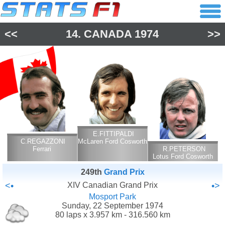
<<
14.
CANADA
1974
>>
E.FITTIPALDI
C.REGAZZONI
McLaren Ford Cosworth
Ferrari
R.PETERSON
Lotus Ford Cosworth
249th
Grand Prix
<•
XIV Canadian Grand Prix
•>
Mosport Park
Sunday, 22 September 1974
80 laps x 3.957 km - 316.560 km