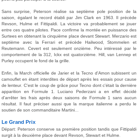
Sans surprise, Peterson réalise sa septième pole position de la
saison, égalant le record établi par Jim Clark en 1963. Il précède
Revson, Hulme et Fittipaldi. La victoire va probablement se jouer
entre ces quatre pilotes. Pace confirme la montée en puissance des
Surtees en obtenant la cinquième place devant Stewart. Merzario est
septième avec la Ferrari et précède Hailwood, Stommelen et
Reutemann. Cevert est seulement onzième. Peu intéressé par le
comportement de la 312, Ickx est quatorzième. Hill, van Lennep et
Purley occupent le fond de la grille.
Enfin, la March officielle de Jarier et la Tecno d'Amon subissent un
camouflet en étant interdites de départ après les essais pour cause
de lenteur. C'est le coup de grâce pour Tecno dont c'était la dernière
apparition en Formule 1. Luciano Pederzani a en effet décidé
d'arrêter les frais après deux saisons de Formule 1 sans aucun
résultat. Il faut préciser aussi que la marque italienne a perdu le
soutien de son commanditaire Martini...
Le Grand Prix
Départ: Peterson conserve sa première position tandis que Fittipaldi
surgit à la deuxième place devant Revson, Stewart et Hulme.