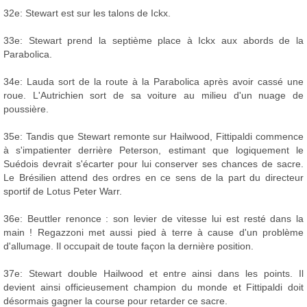
32e: Stewart est sur les talons de Ickx.
33e: Stewart prend la septième place à Ickx aux abords de la
Parabolica.
34e: Lauda sort de la route à la Parabolica après avoir cassé une
roue. L'Autrichien sort de sa voiture au milieu d'un nuage de
poussière.
35e: Tandis que Stewart remonte sur Hailwood, Fittipaldi commence
à s'impatienter derrière Peterson, estimant que logiquement le
Suédois devrait s'écarter pour lui conserver ses chances de sacre.
Le Brésilien attend des ordres en ce sens de la part du directeur
sportif de Lotus Peter Warr.
36e: Beuttler renonce : son levier de vitesse lui est resté dans la
main ! Regazzoni met aussi pied à terre à cause d'un problème
d'allumage. Il occupait de toute façon la dernière position.
37e: Stewart double Hailwood et entre ainsi dans les points. Il
devient ainsi officieusement champion du monde et Fittipaldi doit
désormais gagner la course pour retarder ce sacre.