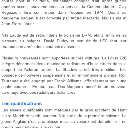
course pour la Scuderia, souhaitant changer d'air après quatre
années assez mouvementées au service du Commendatore. Clay
Regazzoni fera son retour dans l'équipe en 1974. Quant au
deuxième baquet, il est convoité par Arturo Merzario, Niki Lauda et
Jean-Pierre Jarier.
Niki Lauda est de retour dans la troisième BRM, étant remis de sa
blessure au poignet. David Purley et son écurie LEC font leur
réapparition après deux courses d'absence.
Plusieurs nouveautés sont apportées sur les voitures. La Lotus 72E
intègre désormais deux nouveaux radiateurs d'huile situés dans le
support de l'aileron arrière. La Shadow a été très modifiée. Elle
possède de nouvelles suspensions et un empattement allongé. Ron
Tauranac a été engagé par Frank Williams, officiellement pour une
seule course... En tout cas l'Iso-Marlboro possède un nouveau
carénage avec des radiateurs échancrés.
Les qualifications
Les essais qualificatifs sont marqués par le gros accident de Hunt
sur la March Hesketh, survenu à la sortie de la première chicane. Le
jeune Anglais n'est pas blessé mais sa voiture est détruite et il ne
pourra pas participer à la course.