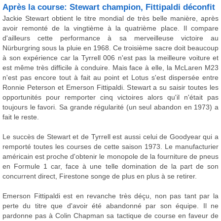
Après la course: Stewart champion, Fittipaldi déconfit
Jackie Stewart obtient le titre mondial de très belle manière, après
avoir remonté de la vingtième à la quatrième place. Il compare
d'ailleurs cette performance à sa merveilleuse victoire au
Nürburgring sous la pluie en 1968. Ce troisième sacre doit beaucoup
à son expérience car la Tyrrell 006 n'est pas la meilleure voiture et
est même très difficile à conduire. Mais face à elle, la McLaren M23
n'est pas encore tout à fait au point et Lotus s'est dispersée entre
Ronnie Peterson et Emerson Fittipaldi. Stewart a su saisir toutes les
opportunités pour remporter cinq victoires alors qu'il n'était pas
toujours le favori. Sa grande régularité (un seul abandon en 1973) a
fait le reste.
Le succès de Stewart et de Tyrrell est aussi celui de Goodyear qui a
remporté toutes les courses de cette saison 1973. Le manufacturier
américain est proche d'obtenir le monopole de la fourniture de pneus
en Formule 1 car, face à une telle domination de la part de son
concurrent direct, Firestone songe de plus en plus à se retirer.
Emerson Fittipaldi est en revanche très déçu, non pas tant par la
perte du titre que d'avoir été abandonné par son équipe. Il ne
pardonne pas à Colin Chapman sa tactique de course en faveur de