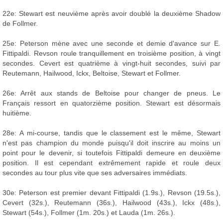
22e: Stewart est neuvième après avoir doublé la deuxième Shadow
de Follmer.
25e: Peterson mène avec une seconde et demie d'avance sur E.
Fittipaldi. Revson roule tranquillement en troisième position, à vingt
secondes. Cevert est quatrième à vingt-huit secondes, suivi par
Reutemann, Hailwood, Ickx, Beltoise, Stewart et Follmer.
26e: Arrêt aux stands de Beltoise pour changer de pneus. Le
Français ressort en quatorzième position. Stewart est désormais
huitième.
28e: A mi-course, tandis que le classement est le même, Stewart
n'est pas champion du monde puisqu'il doit inscrire au moins un
point pour le devenir, si toutefois Fittipaldi demeure en deuxième
position. Il est cependant extrêmement rapide et roule deux
secondes au tour plus vite que ses adversaires immédiats.
30e: Peterson est premier devant Fittipaldi (1.9s.), Revson (19.5s.),
Cevert (32s.), Reutemann (36s.), Hailwood (43s.), Ickx (48s.),
Stewart (54s.), Follmer (1m. 20s.) et Lauda (1m. 26s.).