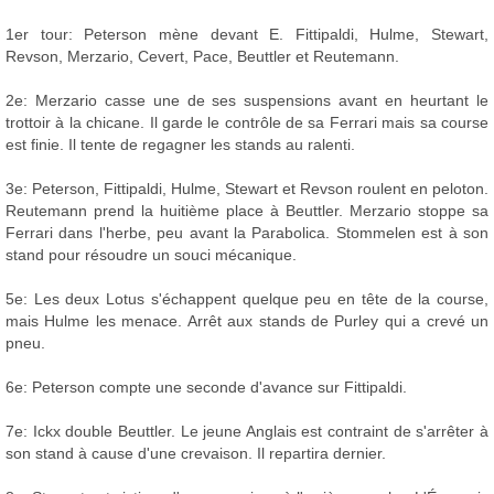
1er tour: Peterson mène devant E. Fittipaldi, Hulme, Stewart,
Revson, Merzario, Cevert, Pace, Beuttler et Reutemann.
2e: Merzario casse une de ses suspensions avant en heurtant le
trottoir à la chicane. Il garde le contrôle de sa Ferrari mais sa course
est finie. Il tente de regagner les stands au ralenti.
3e: Peterson, Fittipaldi, Hulme, Stewart et Revson roulent en peloton.
Reutemann prend la huitième place à Beuttler. Merzario stoppe sa
Ferrari dans l'herbe, peu avant la Parabolica. Stommelen est à son
stand pour résoudre un souci mécanique.
5e: Les deux Lotus s'échappent quelque peu en tête de la course,
mais Hulme les menace. Arrêt aux stands de Purley qui a crevé un
pneu.
6e: Peterson compte une seconde d'avance sur Fittipaldi.
7e: Ickx double Beuttler. Le jeune Anglais est contraint de s'arrêter à
son stand à cause d'une crevaison. Il repartira dernier.