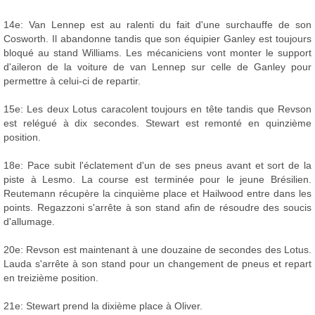
14e: Van Lennep est au ralenti du fait d'une surchauffe de son
Cosworth. Il abandonne tandis que son équipier Ganley est toujours
bloqué au stand Williams. Les mécaniciens vont monter le support
d'aileron de la voiture de van Lennep sur celle de Ganley pour
permettre à celui-ci de repartir.
15e: Les deux Lotus caracolent toujours en tête tandis que Revson
est relégué à dix secondes. Stewart est remonté en quinzième
position.
18e: Pace subit l'éclatement d'un de ses pneus avant et sort de la
piste à Lesmo. La course est terminée pour le jeune Brésilien.
Reutemann récupère la cinquième place et Hailwood entre dans les
points. Regazzoni s'arrête à son stand afin de résoudre des soucis
d'allumage.
20e: Revson est maintenant à une douzaine de secondes des Lotus.
Lauda s'arrête à son stand pour un changement de pneus et repart
en treizième position.
21e: Stewart prend la dixième place à Oliver.