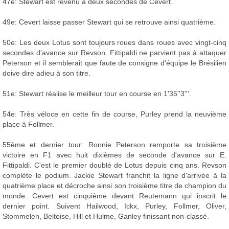
47e: Stewart est revenu à deux secondes de Cevert.
49e: Cevert laisse passer Stewart qui se retrouve ainsi quatrième.
50e: Les deux Lotus sont toujours roues dans roues avec vingt-cinq
secondes d'avance sur Revson. Fittipaldi ne parvient pas à attaquer
Peterson et il semblerait que faute de consigne d'équipe le Brésilien
doive dire adieu à son titre.
51e: Stewart réalise le meilleur tour en course en 1'35''3'''.
54e: Très véloce en cette fin de course, Purley prend la neuvième
place à Follmer.
55ème et dernier tour: Ronnie Peterson remporte sa troisième
victoire en F1 avec huit dixièmes de seconde d'avance sur E.
Fittipaldi. C'est le premier doublé de Lotus depuis cinq ans. Revson
complète le podium. Jackie Stewart franchit la ligne d'arrivée à la
quatrième place et décroche ainsi son troisième titre de champion du
monde. Cevert est cinquième devant Reutemann qui inscrit le
dernier point. Suivent Hailwood, Ickx, Purley, Follmer, Oliver,
Stommelen, Beltoise, Hill et Hulme, Ganley finissant non-classé.