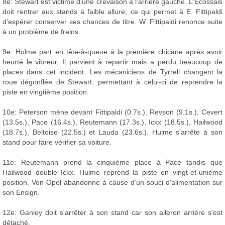
8e: Stewart est victime d'une crevaison à l'arrière gauche. L'Écossais
doit rentrer aux stands à faible allure, ce qui permet à E. Fittipaldi
d'espérer conserver ses chances de titre. W. Fittipaldi renonce suite
à un problème de freins.
9e: Hulme part en tête-à-queue à la première chicane après avoir
heurté le vibreur. Il parvient à repartir mais a perdu beaucoup de
places dans cet incident. Les mécaniciens de Tyrrell changent la
roue dégonflée de Stewart, permettant à celui-ci de reprendre la
piste en vingtième position.
10e: Peterson mène devant Fittipaldi (0.7s.), Revson (9.1s.), Cevert
(13.5s.), Pace (16.4s.), Reutemann (17.3s.), Ickx (18.5s.), Hailwood
(18.7s.), Beltoise (22.5s.) et Lauda (23.6s.). Hulme s'arrête à son
stand pour faire vérifier sa voiture.
11e: Reutemann prend la cinquième place à Pace tandis que
Hailwood double Ickx. Hulme reprend la piste en vingt-et-unième
position. Von Opel abandonne à cause d'un souci d'alimentation sur
son Ensign.
12e: Ganley doit s'arrêter à son stand car son aileron arrière s'est
détaché.