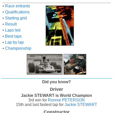
•
Race entrants
•
Qualifications
•
Starting grid
•
Result
•
Laps led
•
Best laps
•
Lap by lap
•
Championship
Did you know?
Driver
Jackie STEWART is World Champion
3rd win for
Ronnie PETERSON
15th and last fastest lap for
Jackie STEWART
Constructor