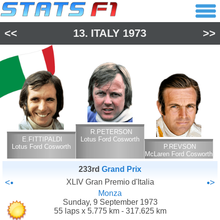
<<
13.
ITALY
1973
>>
R.PETERSON
E.FITTIPALDI
Lotus Ford Cosworth
Lotus Ford Cosworth
P.REVSON
McLaren Ford Cosworth
233rd
Grand Prix
<•
XLIV Gran Premio d'Italia
•>
Monza
Sunday, 9 September 1973
55 laps x 5.775 km - 317.625 km