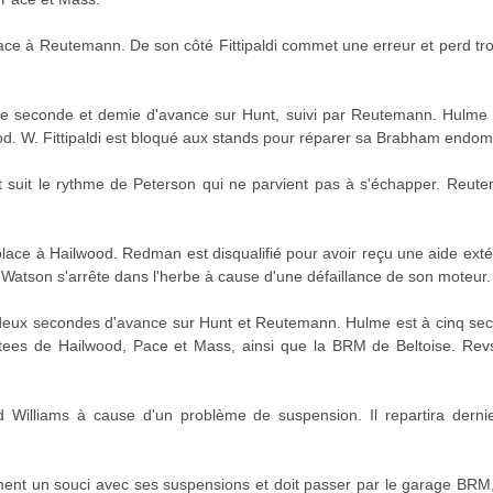
ce à Reutemann. De son côté Fittipaldi commet une erreur et perd tro
e seconde et demie d'avance sur Hunt, suivi par Reutemann. Hulme e
d. W. Fittipaldi est bloqué aux stands pour réparer sa Brabham endomm
nt suit le rythme de Peterson qui ne parvient pas à s'échapper. Reut
 place à Hailwood. Redman est disqualifié pour avoir reçu une aide extér
 Watson s'arrête dans l'herbe à cause d'une défaillance de son moteur.
deux secondes d'avance sur Hunt et Reutemann. Hulme est à cinq sec
 Surtees de Hailwood, Pace et Mass, ainsi que la BRM de Beltoise. Re
d Williams à cause d'un problème de suspension. Il repartira dern
ment un souci avec ses suspensions et doit passer par le garage BRM,