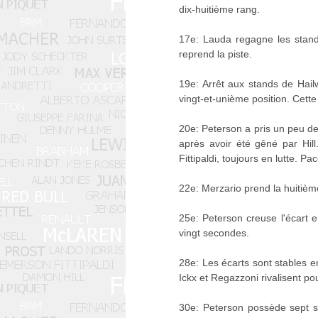
dix-huitième rang.
17e: Lauda regagne les stands
reprend la piste.
19e: Arrêt aux stands de Hai
vingt-et-unième position. Cet
20e: Peterson a pris un peu 
après avoir été gêné par Hil
Fittipaldi, toujours en lutte. 
22e: Merzario prend la huitièm
25e: Peterson creuse l'écart 
vingt secondes.
28e: Les écarts sont stables en
Ickx et Regazzoni rivalisent pou
30e: Peterson possède sept s