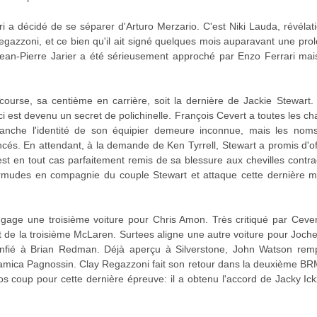
i a décidé de se séparer d'Arturo Merzario. C'est Niki Lauda, révélat
egazzoni, et ce bien qu'il ait signé quelques mois auparavant une pr
 Jean-Pierre Jarier a été sérieusement approché par Enzo Ferrari mai
 course, sa centième en carrière, soit la dernière de Jackie Stewart
ui-ci est devenu un secret de polichinelle. François Cevert a toutes les c
anche l'identité de son équipier demeure inconnue, mais les noms
s. En attendant, à la demande de Ken Tyrrell, Stewart a promis d'offri
est en tout cas parfaitement remis de sa blessure aux chevilles contr
mudes en compagnie du couple Stewart et attaque cette dernière m
age une troisième voiture pour Chris Amon. Très critiqué par Cever
t de la troisième McLaren. Surtees aligne une autre voiture pour Jo
onfié à Brian Redman. Déjà aperçu à Silverstone, John Watson rem
mica Pagnossin. Clay Regazzoni fait son retour dans la deuxième BR
os coup pour cette dernière épreuve: il a obtenu l'accord de Jacky Ick