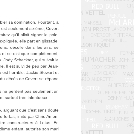
bler sa domination. Pourtant, à
t est seulement sixième, Cevert
ez qu'il allait signer la pole.
xpliquée, elle part en glissade,
ions, décolle dans les airs, se
es et se disloque complètement,
x. Jody Scheckter, qui suivait la
re. Il est suivi de peu par Jean-
 est horrible. Jackie Stewart et
lle du décès de Cevert se répand
ls ne perdent pas seulement un
t surtout très talentueux.
e, arguant que c'est sans doute
 forfait, imité par Chris Amon.
itre constructeurs à Lotus. En
xième enfant, autorise son mari