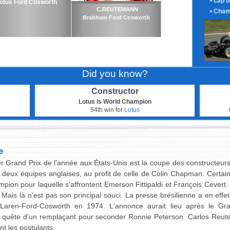
•
Lap b
otus Ford Cosworth
C.REUTEMANN
•
Cham
Brabham Ford Cosworth
Did you know?
Constructor
Lotus is World Champion
54th win for
Lotus
e
er Grand Prix de l'année aux États-Unis est la coupe des constructeurs 
deux équipes anglaises, au profit de celle de Colin Chapman. Certains
mpion pour laquelle s'affrontent Emerson Fittipaldi et François Cevert
 Mais là n'est pas son principal souci. La presse brésilienne a en effet
cLaren-Ford-Cosworth en 1974. L'annonce aurait lieu après le Gra
n quête d'un remplaçant pour seconder Ronnie Peterson. Carlos Reute
nt les postulants.