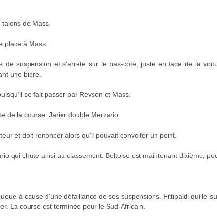
s talons de Mass.
e place à Mass.
s de suspension et s'arrête sur le bas-côté, juste en face de la voi
ant une bière.
 puisqu'il se fait passer par Revson et Mass.
 de la course. Jarier double Merzario.
eur et doit renoncer alors qu'il pouvait convoiter un point.
rio qui chute ainsi au classement. Beltoise est maintenant dixième, po
ueue à cause d'une défaillance de ses suspensions. Fittipaldi qui le sui
iter. La course est terminée pour le Sud-Africain.