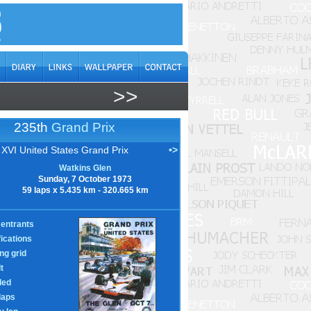
>>
235th
Grand Prix
XVI United States Grand Prix
•>
Watkins Glen
Sunday, 7 October 1973
59 laps x 5.435 km - 320.665 km
entrants
fications
ing grid
t
led
laps