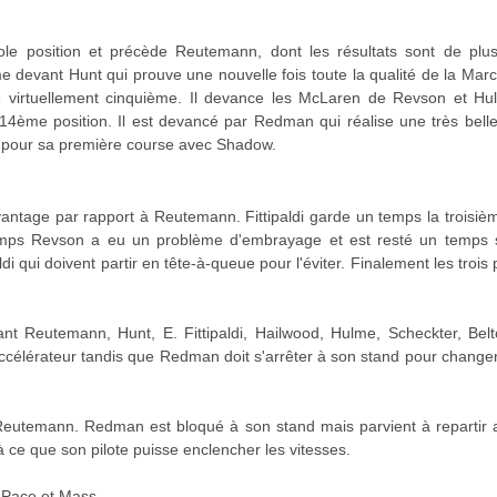
ole position et précède Reutemann, dont les résultats sont de pl
me devant Hunt qui prouve une nouvelle fois toute la qualité de la Marc
e virtuellement cinquième. Il devance les McLaren de Revson et Hu
 14ème position. Il est devancé par Redman qui réalise une très bell
er pour sa première course avec Shadow.
vantage par rapport à Reutemann. Fittipaldi garde un temps la troisiè
temps Revson a eu un problème d'embrayage et est resté un temps sc
i qui doivent partir en tête-à-queue pour l'éviter. Finalement les trois
nt Reutemann, Hunt, E. Fittipaldi, Hailwood, Hulme, Scheckter, Bel
célérateur tandis que Redman doit s'arrêter à son stand pour changer
Reutemann. Redman est bloqué à son stand mais parvient à repartir 
 ce que son pilote puisse enclencher les vitesses.
r Pace et Mass.