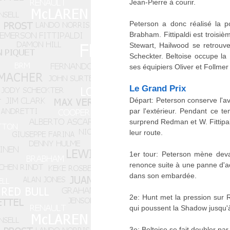
Jean-Pierre à courir.
Peterson a donc réalisé la p
Brabham. Fittipaldi est troisiè
Stewart, Hailwood se retrouv
Scheckter. Beltoise occupe la
ses équipiers Oliver et Follm
Le Grand Prix
Départ: Peterson conserve l'a
par l'extérieur. Pendant ce 
surprend Redman et W. Fittipald
leur route.
1er tour: Peterson mène deva
renonce suite à une panne d'ac
dans son embardée.
2e: Hunt met la pression sur 
qui poussent la Shadow jusqu'à
3e: Beltoise se fait doubler pa