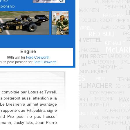
y lap
pionship
Engine
66th win for
Ford Cosworth
60th pole position for
Ford Cosworth
convoitée par Lotus et Tyrrell.
 prêteront aussi attention à la
. Le Brésilien a un net avantage
 rapporté que Fittipaldi a signé
nd Prix pour ne pas froisser
mann, Jacky Ickx, Jean-Pierre