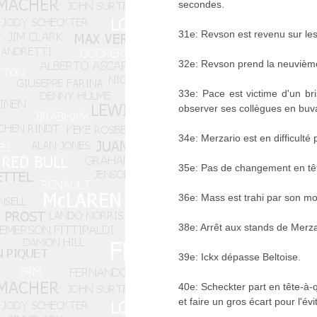
secondes.
31e: Revson est revenu sur le
32e: Revson prend la neuvièm
33e: Pace est victime d'un bri
observer ses collègues en buv
34e: Merzario est en difficulté
35e: Pas de changement en tête
36e: Mass est trahi par son mot
38e: Arrêt aux stands de Merza
39e: Ickx dépasse Beltoise.
40e: Scheckter part en tête-à-q
et faire un gros écart pour l'év