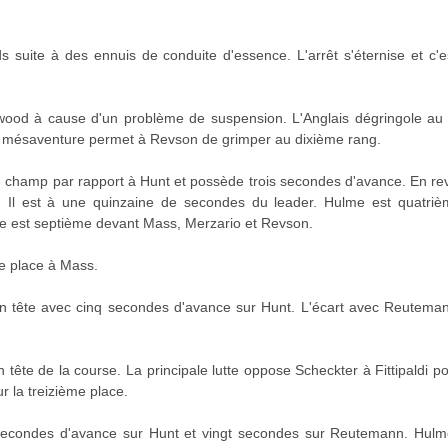
 suite à des ennuis de conduite d'essence. L'arrêt s'éternise et c'es
lwood à cause d'un problème de suspension. L'Anglais dégringole au 
te mésaventure permet à Revson de grimper au dixième rang.
de champ par rapport à Hunt et possède trois secondes d'avance. En 
l. Il est à une quinzaine de secondes du leader. Hulme est quatriè
Pace est septième devant Mass, Merzario et Revson.
e place à Mass.
en tête avec cinq secondes d'avance sur Hunt. L'écart avec Reuteman
 tête de la course. La principale lutte oppose Scheckter à Fittipaldi p
r la treizième place.
econdes d'avance sur Hunt et vingt secondes sur Reutemann. Hulme