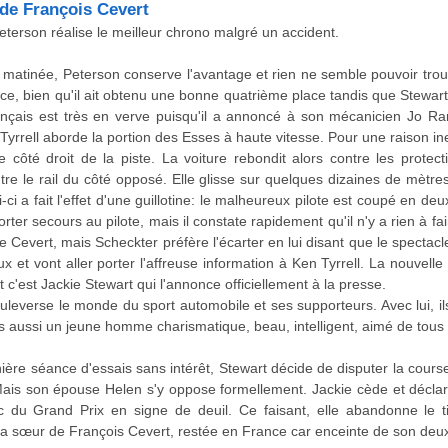
 de François Cevert
eterson réalise le meilleur chrono malgré un accident.
 matinée, Peterson conserve l'avantage et rien ne semble pouvoir trou
ance, bien qu'il ait obtenu une bonne quatrième place tandis que Stewar
nçais est très en verve puisqu'il a annoncé à son mécanicien Jo Ramir
 Tyrrell aborde la portion des Esses à haute vitesse. Pour une raison ine
le côté droit de la piste. La voiture rebondit alors contre les protect
ntre le rail du côté opposé. Elle glisse sur quelques dizaines de mètr
ui-ci a fait l'effet d'une guillotine: le malheureux pilote est coupé en deu
porter secours au pilote, mais il constate rapidement qu'il n'y a rien à fai
de Cevert, mais Scheckter préfère l'écarter en lui disant que le spectacle
ux et vont aller porter l'affreuse information à Ken Tyrrell. La nouve
c'est Jackie Stewart qui l'annonce officiellement à la presse.
uleverse le monde du sport automobile et ses supporteurs. Avec lui, i
aussi un jeune homme charismatique, beau, intelligent, aimé de tous e
ière séance d'essais sans intérêt, Stewart décide de disputer la cours
Mais son épouse Helen s'y oppose formellement. Jackie cède et déclare
nc du Grand Prix en signe de deuil. Ce faisant, elle abandonne le t
la sœur de François Cevert, restée en France car enceinte de son deu