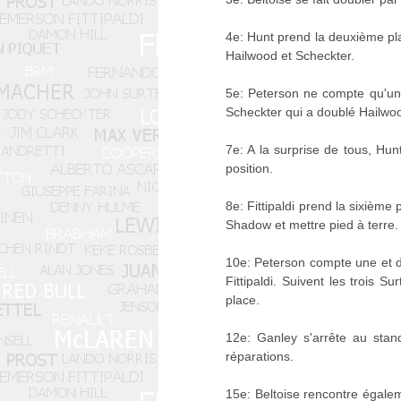
4e: Hunt prend la deuxième pla
Hailwood et Scheckter.
5e: Peterson ne compte qu'un
Scheckter qui a doublé Hailwoo
7e: A la surprise de tous, Hu
position.
8e: Fittipaldi prend la sixième
Shadow et mettre pied à terre.
10e: Peterson compte une et 
Fittipaldi. Suivent les trois
place.
12e: Ganley s'arrête au stan
réparations.
15e: Beltoise rencontre égale