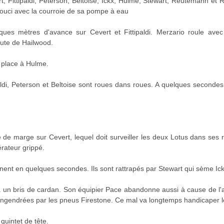
Fittipaldi, Peterson, Beltoise, Ickx, Hulme, Stewart, Reutemann et R
 souci avec la courroie de sa pompe à eau
ues mètres d'avance sur Cevert et Fittipaldi. Merzario roule avec 
oute de Hailwood.
 place à Hulme.
paldi, Peterson et Beltoise sont roues dans roues. A quelques secon
de marge sur Cevert, lequel doit surveiller les deux Lotus dans ses r
rateur grippé.
nnent en quelques secondes. Ils sont rattrapés par Stewart qui sème Ic
à un bris de cardan. Son équipier Pace abandonne aussi à cause de l'
ngendrées par les pneus Firestone. Ce mal va longtemps handicaper l
quintet de tête.