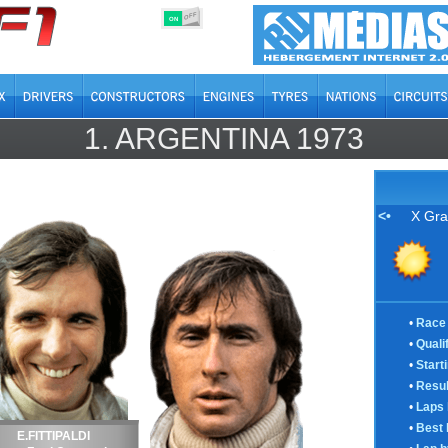
OFF
ON
1.
ARGENTINA
1973
<•
X Gra
•
Race 
•
Quali
•
Start
•
Resul
•
Laps 
•
Best 
E.FITTIPALDI