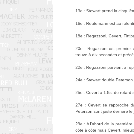
13e : Stewart prend la cinquiè
16e : Reutemann est au ralenti
18e : Regazzoni, Cevert, Fittip
20e : Regazzoni est premier dev
trouve à dix secondes et précè
22e : Regazzoni parvient à re
24e : Stewart double Peterson.
25e : Cevert a 1.8s. de retard
27e : Cevert se rapproche da
Peterson sont juste derrière le
29e : A l'abord de la première 
côte à côte mais Cevert, mieux 