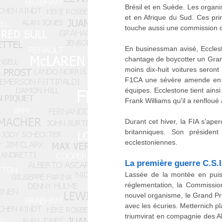
Brésil et en Suède. Les organ
et en Afrique du Sud. Ces pr
touche aussi une commission 
En businessman avisé, Ecclest
chantage de boycotter un Grand
moins dix-huit voitures sero
F1CA une sévère amende en ca
équipes. Ecclestone tient ains
Frank Williams qu'il a renfloué
Durant cet hiver, la FIA s'aper
britanniques. Son préside
ecclestoniennes.
La première guerre C.S.I.
Lassée de la montée en puis
réglementation, la Commissio
nouvel organisme, le Grand Pr
avec les écuries. Metternich p
triumvirat en compagnie des A