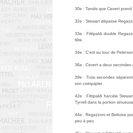
30e : Tandis que Cevert prend 
32e : Stewart dépasse Regazzoni
33e : Fittipaldi double Regazz
tête.
34e : C'est au tour de Peterso
36e : Cevert a deux secondes d'
39e : Trois secondes séparent 
son coéquipier.
42e : Fittipaldi harcèle Stewa
Tyrrell dans la portion sinueus
44e : Regazzoni et Beltoise po
peu à peu.