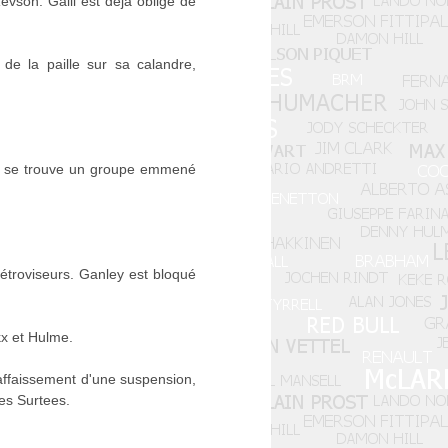
evson. Galli est déjà obligé de
de la paille sur sa calandre,
des se trouve un groupe emmené
étroviseurs. Ganley est bloqué
kx et Hulme.
affaissement d'une suspension,
es Surtees.