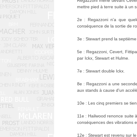
Regazzoni mène devant Cevert, 
mettre pied à terre suite à un
2e : Regazzoni n'a que quelq
conséquence de la sortie de r
3e : Stewart prend la septième
5e : Regazzoni, Cevert, Fitti
par Ickx, Stewart et Hulme.
7e : Stewart double Ickx.
8e : Regazzoni a une seconde 
aux stands à cause d'un accélé
10e : Les cinq premiers se tie
11e : Hailwood renonce suite 
conséquences des vibrations e
12e : Stewart est revenu sur le 