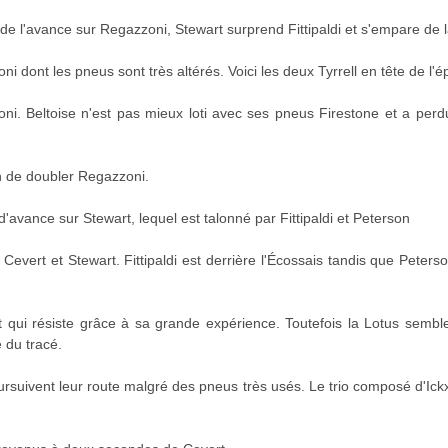
de l'avance sur Regazzoni, Stewart surprend Fittipaldi et s'empare de l
 dont les pneus sont très altérés. Voici les deux Tyrrell en tête de l'é
oni. Beltoise n'est pas mieux loti avec ses pneus Firestone et a per
n de doubler Regazzoni.
avance sur Stewart, lequel est talonné par Fittipaldi et Peterson
Cevert et Stewart. Fittipaldi est derrière l'Écossais tandis que Peter
rt qui résiste grâce à sa grande expérience. Toutefois la Lotus semb
e du tracé.
ursuivent leur route malgré des pneus très usés. Le trio composé d'Ick