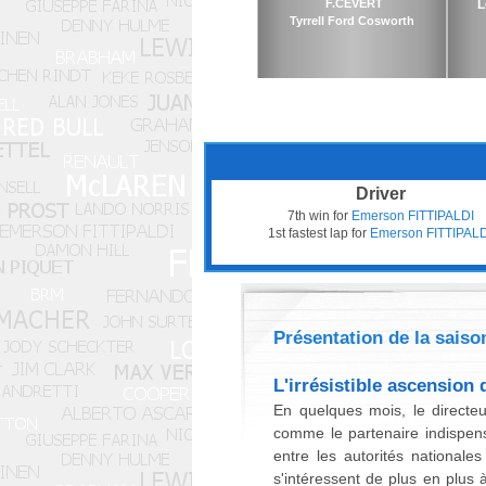
F.CEVERT
L
Tyrrell Ford Cosworth
Driver
7th win for
Emerson FITTIPALDI
1st fastest lap for
Emerson FITTIPALD
Présentation de la saiso
L'irrésistible ascension 
En quelques mois, le directeu
comme le partenaire indispen
entre les autorités nationales
s'intéressent de plus en plus