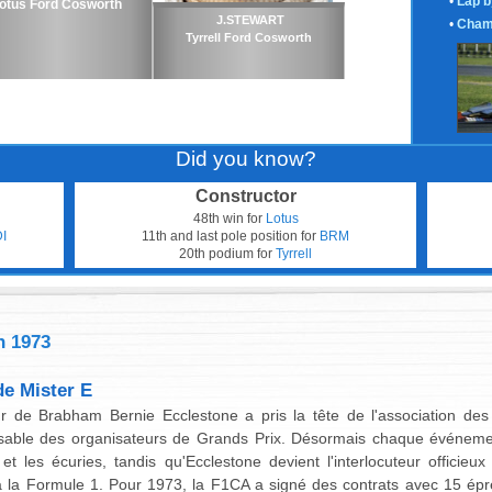
•
Lap b
otus Ford Cosworth
J.STEWART
•
Cham
Tyrrell Ford Cosworth
Did you know?
Constructor
48th win for
Lotus
I
11th and last pole position for
BRM
20th podium for
Tyrrell
n 1973
de Mister E
r de Brabham Bernie Ecclestone a pris la tête de l'association des
sable des organisateurs de Grands Prix. Désormais chaque événeme
 et les écuries, tandis qu'Ecclestone devient l'interlocuteur officieu
 à la Formule 1. Pour 1973, la F1CA a signé des contrats avec 15 ép