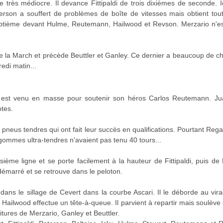
re très médiocre. Il devance Fittipaldi de trois dixièmes de seconde. I
terson a souffert de problèmes de boîte de vitesses mais obtient to
septième devant Hulme, Reutemann, Hailwood et Revson. Merzario n'
de la March et précède Beuttler et Ganley. Ce dernier a beaucoup de ch
edi matin...
ic est venu en masse pour soutenir son héros Carlos Reutemann. J
otes.
neus tendres qui ont fait leur succès en qualifications. Pourtant Rega
ommes ultra-tendres n'avaient pas tenu 40 tours...
roisième ligne et se porte facilement à la hauteur de Fittipaldi, puis de
démarré et se retrouve dans le peloton.
dans le sillage de Cevert dans la courbe Ascari. Il le déborde au vir
Hailwood effectue un tête-à-queue. Il parvient à repartir mais soulèv
tures de Merzario, Ganley et Beuttler.