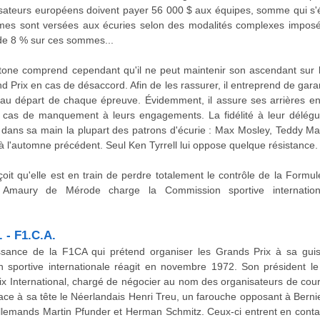
isateurs européens doivent payer 56 000 $ aux équipes, somme qui s
imes sont versées aux écuries selon des modalités complexes imposé
de 8 % sur ces sommes...
one comprend cependant qu'il ne peut maintenir son ascendant sur l
 Prix en cas de désaccord. Afin de les rassurer, il entreprend de garan
nt au départ de chaque épreuve. Évidemment, il assure ses arrières 
s de manquement à leurs engagements. La fidélité à leur délégué s
i dans sa main la plupart des patrons d'écurie : Max Mosley, Teddy M
 à l'automne précédent. Seul Ken Tyrrell lui oppose quelque résistance.
çoit qu'elle est en train de perdre totalement le contrôle de la Formu
nt Amaury de Mérode charge la Commission sportive internatio
 - F1.C.A.
sance de la F1CA qui prétend organiser les Grands Prix à sa guis
n sportive internationale réagit en novembre 1972. Son président le
ix International, chargé de négocier au nom des organisateurs de cou
lace à sa tête le Néerlandais Henri Treu, un farouche opposant à Berni
llemands Martin Pfunder et Herman Schmitz. Ceux-ci entrent en cont