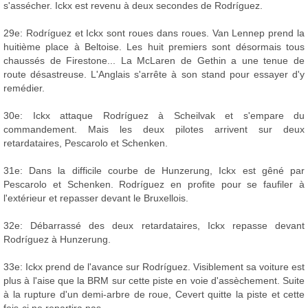
s'assécher. Ickx est revenu à deux secondes de Rodríguez.
29e: Rodríguez et Ickx sont roues dans roues. Van Lennep prend la
huitième place à Beltoise. Les huit premiers sont désormais tous
chaussés de Firestone... La McLaren de Gethin a une tenue de
route désastreuse. L'Anglais s'arrête à son stand pour essayer d'y
remédier.
30e: Ickx attaque Rodríguez à Scheilvak et s'empare du
commandement. Mais les deux pilotes arrivent sur deux
retardataires, Pescarolo et Schenken.
31e: Dans la difficile courbe de Hunzerung, Ickx est gêné par
Pescarolo et Schenken. Rodríguez en profite pour se faufiler à
l'extérieur et repasser devant le Bruxellois.
32e: Débarrassé des deux retardataires, Ickx repasse devant
Rodríguez à Hunzerung.
33e: Ickx prend de l'avance sur Rodríguez. Visiblement sa voiture est
plus à l'aise que la BRM sur cette piste en voie d'assèchement. Suite
à la rupture d'un demi-arbre de roue, Cevert quitte la piste et cette
fois-ci ne repartira pas.