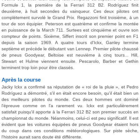
Formule 1, la première de la Ferrari 312 B2. Rodríguez finit
deuxième, à huit secondes du vainqueur. Ces deux pilotes ont
complétement survolé le Grand Prix. Regazzoni finit troisième, à un
tour de son équipier. Peterson est quatrième et confirme la montée
en puissance de la March 711. Surtees est cinquième et ouvre son
compteur de points. Sixième, Siffert inscrit son premier point en F1
depuis la saison 1969. A quatre tours d'Ickx, Ganley termine
septième et précède le débutant van Lennep. Premier pilote chaussé
de pneus Goodyear, Beltoise est neuvième à cinq tours... Hill,
Stewart et Hulme viennent ensuite. Pescarolo, Barber et Gethin
terminent trop loin pour être classés.
Après la course
Jacky Ickx a confirmé sa réputation de « roi de la pluie », et Pedro
Rodríguez a démontré, s'il en était encore besoin, qu'il était bien un
des meilleurs pilotes du monde. Ces deux hommes ont dominé
l'épreuve comme on l'a rarement vu. Ickx est particulièrement
satisfait puisqu'il apporte à la Ferrari 312 B2 son premier succès en
championnat du monde. Néanmoins, celui-ci est peu significatif. Il est
évident que les voitures équipées de pneus Goodyear étaient hors
du coup dans ces conditions météorologiques. Sur piste sèche,
l'histoire aurait sans doute été différente.