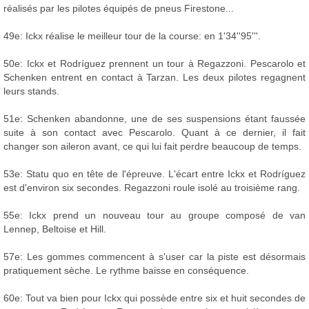
réalisés par les pilotes équipés de pneus Firestone...
49e: Ickx réalise le meilleur tour de la course: en 1'34''95'''.
50e: Ickx et Rodríguez prennent un tour à Regazzoni. Pescarolo et
Schenken entrent en contact à Tarzan. Les deux pilotes regagnent
leurs stands.
51e: Schenken abandonne, une de ses suspensions étant faussée
suite à son contact avec Pescarolo. Quant à ce dernier, il fait
changer son aileron avant, ce qui lui fait perdre beaucoup de temps.
53e: Statu quo en tête de l'épreuve. L'écart entre Ickx et Rodríguez
est d'environ six secondes. Regazzoni roule isolé au troisième rang.
55e: Ickx prend un nouveau tour au groupe composé de van
Lennep, Beltoise et Hill.
57e: Les gommes commencent à s'user car la piste est désormais
pratiquement sèche. Le rythme baisse en conséquence.
60e: Tout va bien pour Ickx qui possède entre six et huit secondes de