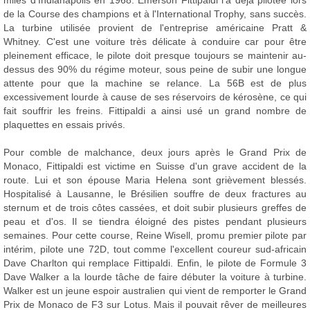
de la Course des champions et à l'International Trophy, sans succès.
La turbine utilisée provient de l'entreprise américaine Pratt &
Whitney. C'est une voiture très délicate à conduire car pour être
pleinement efficace, le pilote doit presque toujours se maintenir au-
dessus des 90% du régime moteur, sous peine de subir une longue
attente pour que la machine se relance. La 56B est de plus
excessivement lourde à cause de ses réservoirs de kérosène, ce qui
fait souffrir les freins. Fittipaldi a ainsi usé un grand nombre de
plaquettes en essais privés.
Pour comble de malchance, deux jours après le Grand Prix de
Monaco, Fittipaldi est victime en Suisse d'un grave accident de la
route. Lui et son épouse Maria Helena sont grièvement blessés.
Hospitalisé à Lausanne, le Brésilien souffre de deux fractures au
sternum et de trois côtes cassées, et doit subir plusieurs greffes de
peau et d'os. Il se tiendra éloigné des pistes pendant plusieurs
semaines. Pour cette course, Reine Wisell, promu premier pilote par
intérim, pilote une 72D, tout comme l'excellent coureur sud-africain
Dave Charlton qui remplace Fittipaldi. Enfin, le pilote de Formule 3
Dave Walker a la lourde tâche de faire débuter la voiture à turbine.
Walker est un jeune espoir australien qui vient de remporter le Grand
Prix de Monaco de F3 sur Lotus. Mais il pouvait rêver de meilleures