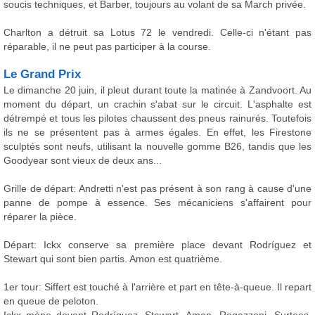
soucis techniques, et Barber, toujours au volant de sa March privée.
Charlton a détruit sa Lotus 72 le vendredi. Celle-ci n'étant pas
réparable, il ne peut pas participer à la course.
Le Grand Prix
Le dimanche 20 juin, il pleut durant toute la matinée à Zandvoort. Au
moment du départ, un crachin s'abat sur le circuit. L'asphalte est
détrempé et tous les pilotes chaussent des pneus rainurés. Toutefois
ils ne se présentent pas à armes égales. En effet, les Firestone
sculptés sont neufs, utilisant la nouvelle gomme B26, tandis que les
Goodyear sont vieux de deux ans...
Grille de départ: Andretti n'est pas présent à son rang à cause d'une
panne de pompe à essence. Ses mécaniciens s'affairent pour
réparer la pièce.
Départ: Ickx conserve sa première place devant Rodríguez et
Stewart qui sont bien partis. Amon est quatrième.
1er tour: Siffert est touché à l'arrière et part en tête-à-queue. Il repart
en queue de peloton.
Ickx mène devant Rodríguez, Stewart, Amon, Regazzoni, Surtees,