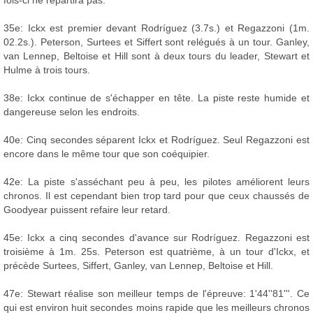
35e: Ickx est premier devant Rodríguez (3.7s.) et Regazzoni (1m.
02.2s.). Peterson, Surtees et Siffert sont relégués à un tour. Ganley,
van Lennep, Beltoise et Hill sont à deux tours du leader, Stewart et
Hulme à trois tours.
38e: Ickx continue de s'échapper en tête. La piste reste humide et
dangereuse selon les endroits.
40e: Cinq secondes séparent Ickx et Rodríguez. Seul Regazzoni est
encore dans le même tour que son coéquipier.
42e: La piste s'asséchant peu à peu, les pilotes améliorent leurs
chronos. Il est cependant bien trop tard pour que ceux chaussés de
Goodyear puissent refaire leur retard.
45e: Ickx a cinq secondes d'avance sur Rodríguez. Regazzoni est
troisième à 1m. 25s. Peterson est quatrième, à un tour d'Ickx, et
précède Surtees, Siffert, Ganley, van Lennep, Beltoise et Hill.
47e: Stewart réalise son meilleur temps de l'épreuve: 1'44''81'''. Ce
qui est environ huit secondes moins rapide que les meilleurs chronos