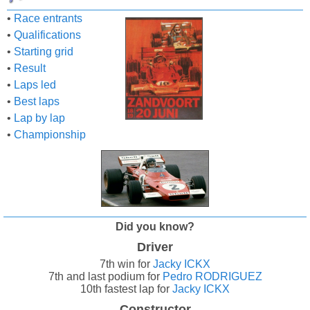
•
Race entrants
•
Qualifications
•
Starting grid
•
Result
•
Laps led
•
Best laps
•
Lap by lap
•
Championship
Did you know?
Driver
7th win for
Jacky ICKX
7th and last podium for
Pedro RODRIGUEZ
10th fastest lap for
Jacky ICKX
Constructor