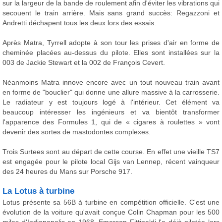
sur la largeur de la bande de roulement afin d'éviter les vibrations qui
secouent le train arrière. Mais sans grand succès: Regazzoni et
Andretti déchapent tous les deux lors des essais.
Après Matra, Tyrrell adopte à son tour les prises d'air en forme de
cheminée placées au-dessus du pilote. Elles sont installées sur la
003 de Jackie Stewart et la 002 de François Cevert.
Néanmoins Matra innove encore avec un tout nouveau train avant
en forme de "bouclier" qui donne une allure massive à la carrosserie.
Le radiateur y est toujours logé à l'intérieur. Cet élément va
beaucoup intéresser les ingénieurs et va bientôt transformer
l'apparence des Formules 1, qui de « cigares à roulettes » vont
devenir des sortes de mastodontes complexes.
Trois Surtees sont au départ de cette course. En effet une vieille TS7
est engagée pour le pilote local Gijs van Lennep, récent vainqueur
des 24 heures du Mans sur Porsche 917.
La Lotus à turbine
Lotus présente sa 56B à turbine en compétition officielle. C'est une
évolution de la voiture qu'avait conçue Colin Chapman pour les 500
miles d'Indianapolis en 1968. Emerson Fittipaldi l'a déjà pilotée lors