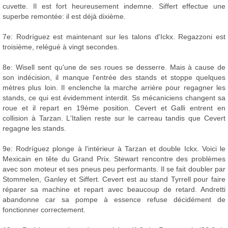
cuvette. Il est fort heureusement indemne. Siffert effectue une
superbe remontée: il est déjà dixième.
7e: Rodríguez est maintenant sur les talons d'Ickx. Regazzoni est
troisième, relégué à vingt secondes.
8e: Wisell sent qu'une de ses roues se desserre. Mais à cause de
son indécision, il manque l'entrée des stands et stoppe quelques
mètres plus loin. Il enclenche la marche arrière pour regagner les
stands, ce qui est évidemment interdit. Ss mécaniciens changent sa
roue et il repart en 19ème position. Cevert et Galli entrent en
collision à Tarzan. L'Italien reste sur le carreau tandis que Cevert
regagne les stands.
9e: Rodríguez plonge à l'intérieur à Tarzan et double Ickx. Voici le
Mexicain en tête du Grand Prix. Stewart rencontre des problèmes
avec son moteur et ses pneus peu performants. Il se fait doubler par
Stommelen, Ganley et Siffert. Cevert est au stand Tyrrell pour faire
réparer sa machine et repart avec beaucoup de retard. Andretti
abandonne car sa pompe à essence refuse décidément de
fonctionner correctement.