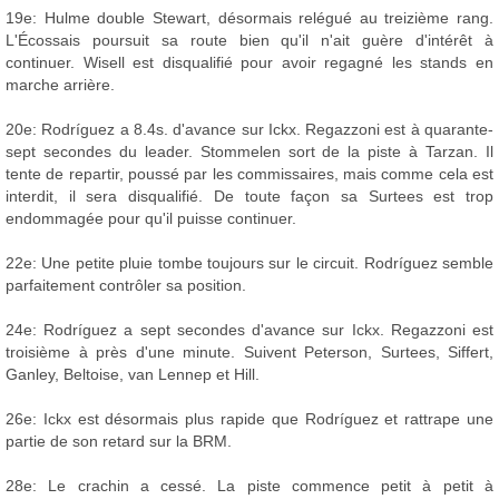
19e: Hulme double Stewart, désormais relégué au treizième rang.
L'Écossais poursuit sa route bien qu'il n'ait guère d'intérêt à
continuer. Wisell est disqualifié pour avoir regagné les stands en
marche arrière.
20e: Rodríguez a 8.4s. d'avance sur Ickx. Regazzoni est à quarante-
sept secondes du leader. Stommelen sort de la piste à Tarzan. Il
tente de repartir, poussé par les commissaires, mais comme cela est
interdit, il sera disqualifié. De toute façon sa Surtees est trop
endommagée pour qu'il puisse continuer.
22e: Une petite pluie tombe toujours sur le circuit. Rodríguez semble
parfaitement contrôler sa position.
24e: Rodríguez a sept secondes d'avance sur Ickx. Regazzoni est
troisième à près d'une minute. Suivent Peterson, Surtees, Siffert,
Ganley, Beltoise, van Lennep et Hill.
26e: Ickx est désormais plus rapide que Rodríguez et rattrape une
partie de son retard sur la BRM.
28e: Le crachin a cessé. La piste commence petit à petit à