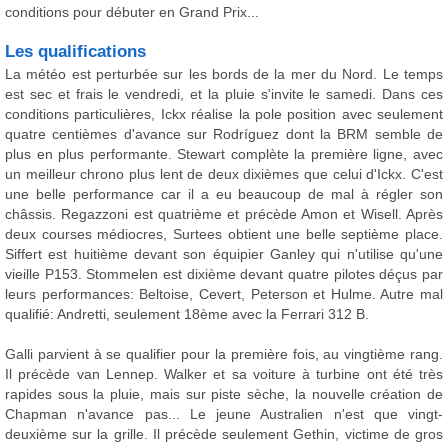
conditions pour débuter en Grand Prix...
Les qualifications
La météo est perturbée sur les bords de la mer du Nord. Le temps
est sec et frais le vendredi, et la pluie s'invite le samedi. Dans ces
conditions particulières, Ickx réalise la pole position avec seulement
quatre centièmes d'avance sur Rodríguez dont la BRM semble de
plus en plus performante. Stewart complète la première ligne, avec
un meilleur chrono plus lent de deux dixièmes que celui d'Ickx. C'est
une belle performance car il a eu beaucoup de mal à régler son
châssis. Regazzoni est quatrième et précède Amon et Wisell. Après
deux courses médiocres, Surtees obtient une belle septième place.
Siffert est huitième devant son équipier Ganley qui n'utilise qu'une
vieille P153. Stommelen est dixième devant quatre pilotes déçus par
leurs performances: Beltoise, Cevert, Peterson et Hulme. Autre mal
qualifié: Andretti, seulement 18ème avec la Ferrari 312 B.
Galli parvient à se qualifier pour la première fois, au vingtième rang.
Il précède van Lennep. Walker et sa voiture à turbine ont été très
rapides sous la pluie, mais sur piste sèche, la nouvelle création de
Chapman n'avance pas... Le jeune Australien n'est que vingt-
deuxième sur la grille. Il précède seulement Gethin, victime de gros