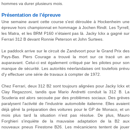
hommes va durer plusieurs mois.
Présentation de l'épreuve
Une semaine avant cette course s'est déroulée à Hockenheim une
épreuve hors championnat en hommage à Jochen Rindt. Les Tyrrell,
les Matra, et les BRM P160 n'étaient pas là. Jacky Ickx a gagné sur
Ferrari 312 B devant Ronnie Peterson et John Surtees.
Le paddock arrive sur le circuit de Zandvoort pour le Grand Prix des
Pays-Bas. Piers Courage a trouvé la mort sur ce tracé un an
auparavant. Celui-ci est également critiqué par les pilotes pour son
manque de sécurité. Les autorités néerlandaises ont toutefois prévu
d'y effectuer une série de travaux à compter de 1972.
Chez Ferrari, deux 312 B2 sont toujours alignées pour Jacky Ickx et
Clay Regazzoni, tandis que Mario Andretti conduit la 312 B. La
Scuderia est alors secouée par des problèmes sociaux. Des grèves
paralysent l'activité de l'industrie automobile italienne. Elles avaient
déjà gêné la préparation des voitures pour le GP de Monaco, et un
mois plus tard la situation n'est pas résolue. De plus, Mauro
Forghieri s'inquiète de la mauvaise adaptation de la B2 aux
nouveaux pneus Firestone B26. Les mécaniciens tentent de jouer