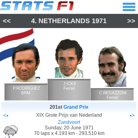
<<
4.
NETHERLANDS
1971
>>
J.ICKX
P.RODRIGUEZ
Ferrari
BRM
C.REGAZZONI
Ferrari
201st
Grand Prix
<•
XIX Grote Prijs van Nederland
•>
Zandvoort
Sunday, 20 June 1971
70 laps x 4.193 km - 293.510 km