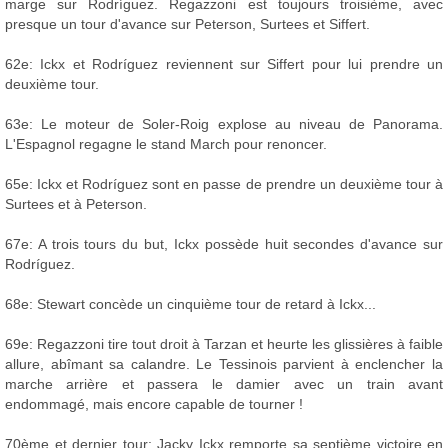
marge sur Rodríguez. Regazzoni est toujours troisième, avec
presque un tour d'avance sur Peterson, Surtees et Siffert.
62e: Ickx et Rodríguez reviennent sur Siffert pour lui prendre un
deuxième tour.
63e: Le moteur de Soler-Roig explose au niveau de Panorama.
L'Espagnol regagne le stand March pour renoncer.
65e: Ickx et Rodríguez sont en passe de prendre un deuxième tour à
Surtees et à Peterson.
67e: A trois tours du but, Ickx possède huit secondes d'avance sur
Rodríguez.
68e: Stewart concède un cinquième tour de retard à Ickx...
69e: Regazzoni tire tout droit à Tarzan et heurte les glissières à faible
allure, abîmant sa calandre. Le Tessinois parvient à enclencher la
marche arrière et passera le damier avec un train avant
endommagé, mais encore capable de tourner !
70ème et dernier tour: Jacky Ickx remporte sa septième victoire en