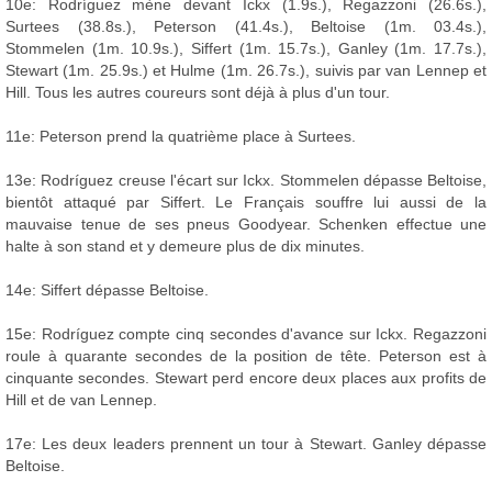
10e: Rodríguez mène devant Ickx (1.9s.), Regazzoni (26.6s.),
Surtees (38.8s.), Peterson (41.4s.), Beltoise (1m. 03.4s.),
Stommelen (1m. 10.9s.), Siffert (1m. 15.7s.), Ganley (1m. 17.7s.),
Stewart (1m. 25.9s.) et Hulme (1m. 26.7s.), suivis par van Lennep et
Hill. Tous les autres coureurs sont déjà à plus d'un tour.
11e: Peterson prend la quatrième place à Surtees.
13e: Rodríguez creuse l'écart sur Ickx. Stommelen dépasse Beltoise,
bientôt attaqué par Siffert. Le Français souffre lui aussi de la
mauvaise tenue de ses pneus Goodyear. Schenken effectue une
halte à son stand et y demeure plus de dix minutes.
14e: Siffert dépasse Beltoise.
15e: Rodríguez compte cinq secondes d'avance sur Ickx. Regazzoni
roule à quarante secondes de la position de tête. Peterson est à
cinquante secondes. Stewart perd encore deux places aux profits de
Hill et de van Lennep.
17e: Les deux leaders prennent un tour à Stewart. Ganley dépasse
Beltoise.