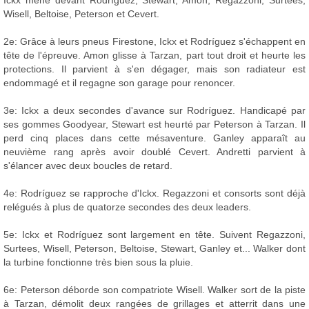
Wisell, Beltoise, Peterson et Cevert.
2e: Grâce à leurs pneus Firestone, Ickx et Rodríguez s'échappent en
tête de l'épreuve. Amon glisse à Tarzan, part tout droit et heurte les
protections. Il parvient à s'en dégager, mais son radiateur est
endommagé et il regagne son garage pour renoncer.
3e: Ickx a deux secondes d'avance sur Rodríguez. Handicapé par
ses gommes Goodyear, Stewart est heurté par Peterson à Tarzan. Il
perd cinq places dans cette mésaventure. Ganley apparaît au
neuvième rang après avoir doublé Cevert. Andretti parvient à
s'élancer avec deux boucles de retard.
4e: Rodríguez se rapproche d'Ickx. Regazzoni et consorts sont déjà
relégués à plus de quatorze secondes des deux leaders.
5e: Ickx et Rodríguez sont largement en tête. Suivent Regazzoni,
Surtees, Wisell, Peterson, Beltoise, Stewart, Ganley et... Walker dont
la turbine fonctionne très bien sous la pluie.
6e: Peterson déborde son compatriote Wisell. Walker sort de la piste
à Tarzan, démolit deux rangées de grillages et atterrit dans une