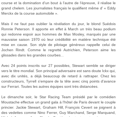
course et la domination d'un bout à l'autre de l'épreuve, il réalise le
grand chelem. Les journalistes français le qualifient même d' « Eddy
Merckx de la course automobile ».
Mais il ne faut pas oublier la révélation du jour, le blond Suédois
Ronnie Peterson. Il apporte en effet à March un très beau podium
qui redonne espoir aux hommes de Max Mosley, marqués par une
mauvaise saison 1970 où leur crédibilité en matière technique été
mise en cause. Son style de pilotage généreux rappelle celui de
Jochen Rindt. Comme le regretté Autrichien, Peterson aime les
glissades dans les grandes courbes...
Avec 24 points inscrits sur 27 possibles, Stewart semble se diriger
vers le titre mondial. Son principal adversaire est sans doute Ickx qui,
avec dix unités, a déjà beaucoup de retard à rattraper. Chez les
constructeurs, Tyrrell s'empare de la tête avec cinq points d'avance
sur Ferrari. Toutes les autres équipes sont très distancées.
Le dimanche soir, le Star Racing Team présidé par le comédien
Moustache effectue un grand gala à l'hôtel de Paris devant le couple
princier. Jackie Stewart, Graham Hill, François Cevert se joignent à
des vedettes comme Nino Ferrer, Guy Marchand, Serge Marquand,