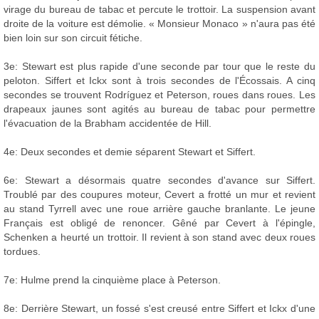
virage du bureau de tabac et percute le trottoir. La suspension avant
droite de la voiture est démolie. « Monsieur Monaco » n'aura pas été
bien loin sur son circuit fétiche.
3e: Stewart est plus rapide d'une seconde par tour que le reste du
peloton. Siffert et Ickx sont à trois secondes de l'Écossais. A cinq
secondes se trouvent Rodríguez et Peterson, roues dans roues. Les
drapeaux jaunes sont agités au bureau de tabac pour permettre
l'évacuation de la Brabham accidentée de Hill.
4e: Deux secondes et demie séparent Stewart et Siffert.
6e: Stewart a désormais quatre secondes d'avance sur Siffert.
Troublé par des coupures moteur, Cevert a frotté un mur et revient
au stand Tyrrell avec une roue arrière gauche branlante. Le jeune
Français est obligé de renoncer. Gêné par Cevert à l'épingle,
Schenken a heurté un trottoir. Il revient à son stand avec deux roues
tordues.
7e: Hulme prend la cinquième place à Peterson.
8e: Derrière Stewart, un fossé s'est creusé entre Siffert et Ickx d'une