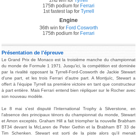
2nd win for
Tyrrell
175th podium for
Ferrari
1st fastest lap for
Tyrrell
Engine
36th win for
Ford Cosworth
175th podium for
Ferrari
Présentation de l'épreuve
Le Grand Prix de Monaco est la troisième manche du championnat
du monde de Formule 1 1971. Jusqu'ici, la compétition est dominée
par la rivalité opposant la Tyrrell-Ford-Cosworth de Jackie Stewart
d'une part, et les trois Ferrari d'autre part. A Montjuïc, Stewart a
offert à l'équipe Tyrrell sa première victoire en tant que constructeur
à part entière. Mais Ferrari entend bien répliquer sur le Rocher avec
son nouveau modèle.
Le 8 mai s'est disputé l'International Trophy à Silverstone, en
l'absence des principaux ténors du championnat du monde, Stewart
et Amon exceptés. Graham Hill a fait triompher la nouvelle Brabham
BT34 devant la McLaren de Peter Gethin et la Brabham BT 33 de
Tim Schenken. Stewart est sorti de la piste alors qu'il menait