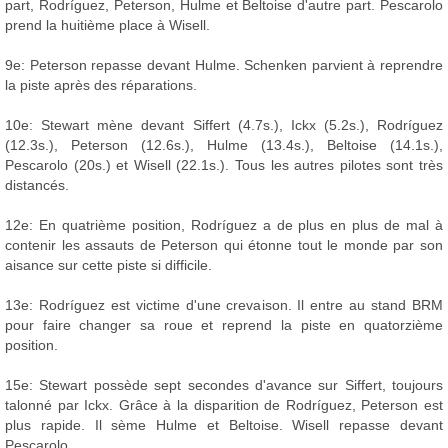
part, Rodríguez, Peterson, Hulme et Beltoise d'autre part. Pescarolo
prend la huitième place à Wisell.
9e: Peterson repasse devant Hulme. Schenken parvient à reprendre
la piste après des réparations.
10e: Stewart mène devant Siffert (4.7s.), Ickx (5.2s.), Rodríguez
(12.3s.), Peterson (12.6s.), Hulme (13.4s.), Beltoise (14.1s.),
Pescarolo (20s.) et Wisell (22.1s.). Tous les autres pilotes sont très
distancés.
12e: En quatrième position, Rodríguez a de plus en plus de mal à
contenir les assauts de Peterson qui étonne tout le monde par son
aisance sur cette piste si difficile.
13e: Rodríguez est victime d'une crevaison. Il entre au stand BRM
pour faire changer sa roue et reprend la piste en quatorzième
position.
15e: Stewart possède sept secondes d'avance sur Siffert, toujours
talonné par Ickx. Grâce à la disparition de Rodríguez, Peterson est
plus rapide. Il sème Hulme et Beltoise. Wisell repasse devant
Pescarolo.