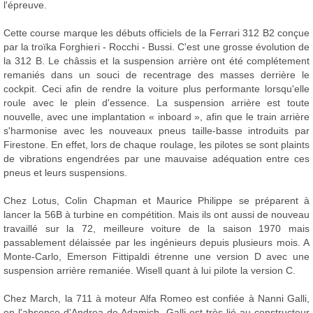
l'épreuve.
Cette course marque les débuts officiels de la Ferrari 312 B2 conçue
par la troïka Forghieri - Rocchi - Bussi. C'est une grosse évolution de
la 312 B. Le châssis et la suspension arrière ont été complétement
remaniés dans un souci de recentrage des masses derrière le
cockpit. Ceci afin de rendre la voiture plus performante lorsqu'elle
roule avec le plein d'essence. La suspension arrière est toute
nouvelle, avec une implantation « inboard », afin que le train arrière
s'harmonise avec les nouveaux pneus taille-basse introduits par
Firestone. En effet, lors de chaque roulage, les pilotes se sont plaints
de vibrations engendrées par une mauvaise adéquation entre ces
pneus et leurs suspensions.
Chez Lotus, Colin Chapman et Maurice Philippe se préparent à
lancer la 56B à turbine en compétition. Mais ils ont aussi de nouveau
travaillé sur la 72, meilleure voiture de la saison 1970 mais
passablement délaissée par les ingénieurs depuis plusieurs mois. A
Monte-Carlo, Emerson Fittipaldi étrenne une version D avec une
suspension arrière remaniée. Wisell quant à lui pilote la version C.
Chez March, la 711 à moteur Alfa Romeo est confiée à Nanni Galli,
en l'absence d'Andrea de Adamich. Galli est très lié au constructeur