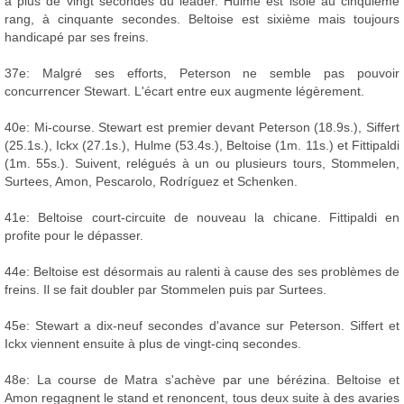
à plus de vingt secondes du leader. Hulme est isolé au cinquième
rang, à cinquante secondes. Beltoise est sixième mais toujours
handicapé par ses freins.
37e: Malgré ses efforts, Peterson ne semble pas pouvoir
concurrencer Stewart. L'écart entre eux augmente légèrement.
40e: Mi-course. Stewart est premier devant Peterson (18.9s.), Siffert
(25.1s.), Ickx (27.1s.), Hulme (53.4s.), Beltoise (1m. 11s.) et Fittipaldi
(1m. 55s.). Suivent, relégués à un ou plusieurs tours, Stommelen,
Surtees, Amon, Pescarolo, Rodríguez et Schenken.
41e: Beltoise court-circuite de nouveau la chicane. Fittipaldi en
profite pour le dépasser.
44e: Beltoise est désormais au ralenti à cause des ses problèmes de
freins. Il se fait doubler par Stommelen puis par Surtees.
45e: Stewart a dix-neuf secondes d'avance sur Peterson. Siffert et
Ickx viennent ensuite à plus de vingt-cinq secondes.
48e: La course de Matra s'achève par une bérézina. Beltoise et
Amon regagnent le stand et renoncent, tous deux suite à des avaries