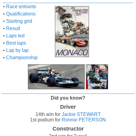
•
Race entrants
•
Qualifications
•
Starting grid
•
Result
•
Laps led
•
Best laps
•
Lap by lap
•
Championship
Did you know?
Driver
14th win for
Jackie STEWART
1st podium for
Ronnie PETERSON
Constructor