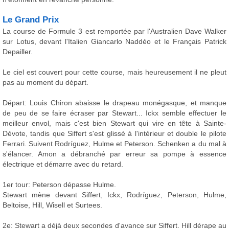
Le Grand Prix
La course de Formule 3 est remportée par l'Australien Dave Walker
sur Lotus, devant l'Italien Giancarlo Naddéo et le Français Patrick
Depailler.
Le ciel est couvert pour cette course, mais heureusement il ne pleut
pas au moment du départ.
Départ: Louis Chiron abaisse le drapeau monégasque, et manque
de peu de se faire écraser par Stewart... Ickx semble effectuer le
meilleur envol, mais c'est bien Stewart qui vire en tête à Sainte-
Dévote, tandis que Siffert s'est glissé à l'intérieur et double le pilote
Ferrari. Suivent Rodríguez, Hulme et Peterson. Schenken a du mal à
s'élancer. Amon a débranché par erreur sa pompe à essence
électrique et démarre avec du retard.
1er tour: Peterson dépasse Hulme.
Stewart mène devant Siffert, Ickx, Rodríguez, Peterson, Hulme,
Beltoise, Hill, Wisell et Surtees.
2e: Stewart a déjà deux secondes d'avance sur Siffert. Hill dérape au