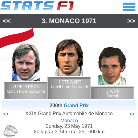
<<
3.
MONACO
1971
>>
J.STEWART
R.PETERSON
Tyrrell Ford Cosworth
March Ford Cosworth
J.ICKX
Ferrari
200th
Grand Prix
<•
XXIX Grand Prix Automobile de Monaco
•>
Monaco
Sunday, 23 May 1971
80 laps x 3.145 km - 251.600 km