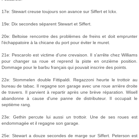
17e: Stewart creuse toujours son avance sur Siffert et Ickx.
19e: Dix secondes séparent Stewart et Siffert.
20e: Beltoise rencontre des problèmes de freins et doit emprunter
l'échappatoire à la chicane du port pour éviter le muret.
21e: Pescarolo est victime d'une crevaison. Il s'arrête chez Williams
pour changer sa roue et reprend la piste en onzième position.
Dommage pour le barbu français qui pouvait inscrire des points.
22e: Stommelen double Fittipaldi. Regazzoni heurte le trottoir au
bureau de tabac. Il regagne son garage avec une roue arrière droite
de travers. Il parvient à repartir après une brève réparation. Wisell
abandonne à cause d'une panne de distributeur. Il occupait le
septième rang.
23e: Gethin percute lui aussi un trottoir. Une de ses roues est
endommagée et il regagne son garage.
25e: Stewart a douze secondes de marge sur Siffert. Peterson est