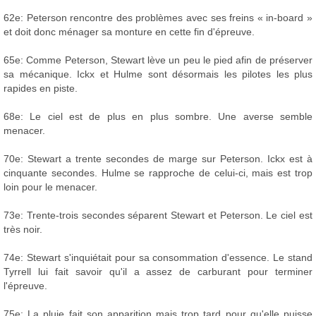
62e: Peterson rencontre des problèmes avec ses freins « in-board »
et doit donc ménager sa monture en cette fin d'épreuve.
65e: Comme Peterson, Stewart lève un peu le pied afin de préserver
sa mécanique. Ickx et Hulme sont désormais les pilotes les plus
rapides en piste.
68e: Le ciel est de plus en plus sombre. Une averse semble
menacer.
70e: Stewart a trente secondes de marge sur Peterson. Ickx est à
cinquante secondes. Hulme se rapproche de celui-ci, mais est trop
loin pour le menacer.
73e: Trente-trois secondes séparent Stewart et Peterson. Le ciel est
très noir.
74e: Stewart s'inquiétait pour sa consommation d'essence. Le stand
Tyrrell lui fait savoir qu'il a assez de carburant pour terminer
l'épreuve.
75e: La pluie fait son apparition mais trop tard pour qu'elle puisse