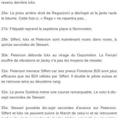
revenu derrière Ickx.
26e: Le pneu arrière droit de Regazzoni a déchapé et la jante racle
le bitume. Cette fois-ci, « Rega » ne repartira pas...
27e: Fittipaldi reprend la septième place à Stommelen.
28e: Siffert, Ickx et Peterson sont maintenant roues dans roues, à
quinze secondes de Stewart.
30e: Peterson déborde Ickx au virage du Gazomètre. La Ferrari
souffre de vibrations et Jacky n'a pas les moyens de résister.
31e: Peterson menace Siffert car ses pneus Firestone B26 sont plus
efficaces que les B24 utilisés par Siffert. Il double le pilote suisse et
se retrouve ainsi au deuxième rang.
32e: Le jeune Suédois mène une course remarquable. Le voici à dix-
sept secondes de Stewart.
35e: Stewart possède dix-sept secondes d'avance sur Peterson.
Siffert et Ickx ne peuvent suivre la March de celui-ci et se retrouvent