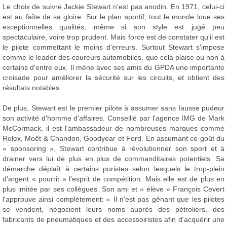
Le choix de suivre Jackie Stewart n'est pas anodin. En 1971, celui-ci
est au faîte de sa gloire. Sur le plan sportif, tout le monde loue ses
exceptionnelles qualités, même si son style est jugé peu
spectaculaire, voire trop prudent. Mais force est de constater qu'il est
le pilote commettant le moins d'erreurs. Surtout Stewart s'impose
comme le leader des coureurs automobiles, que cela plaise ou non à
certains d'entre eux. Il mène avec ses amis du GPDA une importante
croisade pour améliorer la sécurité sur les circuits, et obtient des
résultats notables.
De plus, Stewart est le premier pilote à assumer sans fausse pudeur
son activité d'homme d'affaires. Conseillé par l'agence IMG de Mark
McCormack, il est l'ambassadeur de nombreuses marques comme
Rolex, Moët & Chandon, Goodyear et Ford. En assumant ce goût du
« sponsoring », Stewart contribue à révolutionner son sport et à
drainer vers lui de plus en plus de commanditaires potentiels. Sa
démarche déplaît à certains puristes selon lesquels le trop-plein
d'argent « pourrit » l'esprit de compétition. Mais elle est de plus en
plus imitée par ses collègues. Son ami et « élève » François Cevert
l'approuve ainsi complétement: « Il n'est pas gênant que les pilotes
se vendent, négocient leurs noms auprès des pétroliers, des
fabricants de pneumatiques et des accessoiristes afin d'acquérir une