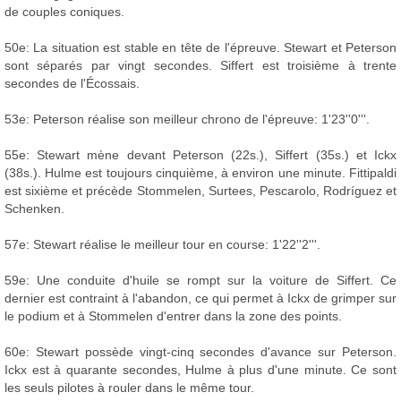
de couples coniques.
50e: La situation est stable en tête de l'épreuve. Stewart et Peterson
sont séparés par vingt secondes. Siffert est troisième à trente
secondes de l'Écossais.
53e: Peterson réalise son meilleur chrono de l'épreuve: 1'23''0'''.
55e: Stewart mène devant Peterson (22s.), Siffert (35s.) et Ickx
(38s.). Hulme est toujours cinquième, à environ une minute. Fittipaldi
est sixième et précède Stommelen, Surtees, Pescarolo, Rodríguez et
Schenken.
57e: Stewart réalise le meilleur tour en course: 1'22''2'''.
59e: Une conduite d'huile se rompt sur la voiture de Siffert. Ce
dernier est contraint à l'abandon, ce qui permet à Ickx de grimper sur
le podium et à Stommelen d'entrer dans la zone des points.
60e: Stewart possède vingt-cinq secondes d'avance sur Peterson.
Ickx est à quarante secondes, Hulme à plus d'une minute. Ce sont
les seuls pilotes à rouler dans le même tour.