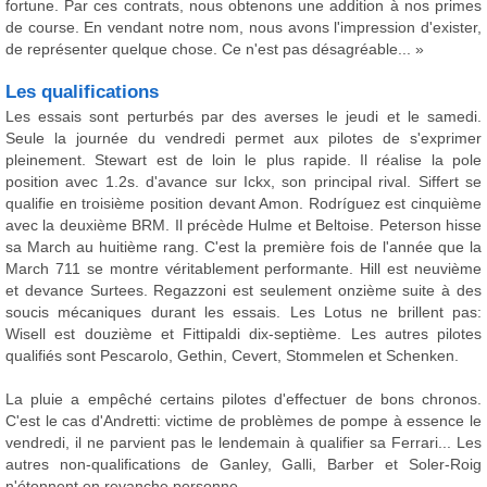
fortune. Par ces contrats, nous obtenons une addition à nos primes
de course. En vendant notre nom, nous avons l'impression d'exister,
de représenter quelque chose. Ce n'est pas désagréable... »
Les qualifications
Les essais sont perturbés par des averses le jeudi et le samedi.
Seule la journée du vendredi permet aux pilotes de s'exprimer
pleinement. Stewart est de loin le plus rapide. Il réalise la pole
position avec 1.2s. d'avance sur Ickx, son principal rival. Siffert se
qualifie en troisième position devant Amon. Rodríguez est cinquième
avec la deuxième BRM. Il précède Hulme et Beltoise. Peterson hisse
sa March au huitième rang. C'est la première fois de l'année que la
March 711 se montre véritablement performante. Hill est neuvième
et devance Surtees. Regazzoni est seulement onzième suite à des
soucis mécaniques durant les essais. Les Lotus ne brillent pas:
Wisell est douzième et Fittipaldi dix-septième. Les autres pilotes
qualifiés sont Pescarolo, Gethin, Cevert, Stommelen et Schenken.
La pluie a empêché certains pilotes d'effectuer de bons chronos.
C'est le cas d'Andretti: victime de problèmes de pompe à essence le
vendredi, il ne parvient pas le lendemain à qualifier sa Ferrari... Les
autres non-qualifications de Ganley, Galli, Barber et Soler-Roig
n'étonnent en revanche personne.