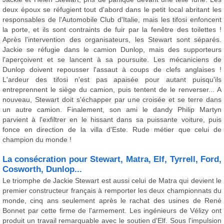
deux époux se réfugient tout d'abord dans le petit local abritant les
responsables de l'Automobile Club d'Italie, mais les tifosi enfoncent
la porte, et ils sont contraints de fuir par la fenêtre des toilettes !
Après l'intervention des organisateurs, les Stewart sont séparés.
Jackie se réfugie dans le camion Dunlop, mais des supporteurs
l'aperçoivent et se lancent à sa poursuite. Les mécaniciens de
Dunlop doivent repousser l'assaut à coups de clefs anglaises !
L'ardeur des tifosi n'est pas apaisée pour autant puisqu'ils
entreprennent le siège du camion, puis tentent de le renverser... A
nouveau, Stewart doit s'échapper par une croisée et se terre dans
un autre camion. Finalement, son ami le dandy Philip Martyn
parvient à l'exfiltrer en le hissant dans sa puissante voiture, puis
fonce en direction de la villa d'Este. Rude métier que celui de
champion du monde !
La consécration pour Stewart, Matra, Elf, Tyrrell, Ford,
Cosworth, Dunlop...
Le triomphe de Jackie Stewart est aussi celui de Matra qui devient le
premier constructeur français à remporter les deux championnats du
monde, cinq ans seulement après le rachat des usines de René
Bonnet par cette firme de l'armement. Les ingénieurs de Vélizy ont
produit un travail remarquable avec le soutien d'Elf. Sous l'impulsion