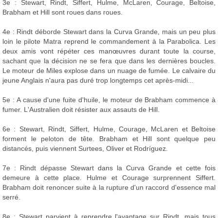
3e : Stewart, Rindt, Siffert, Hulme, McLaren, Courage, Beltoise,
Brabham et Hill sont roues dans roues.
4e : Rindt déborde Stewart dans la Curva Grande, mais un peu plus
loin le pilote Matra reprend le commandement à la Parabolica. Les
deux amis vont répéter ces manœuvres durant toute la course,
sachant que la décision ne se fera que dans les dernières boucles.
Le moteur de Miles explose dans un nuage de fumée. Le calvaire du
jeune Anglais n'aura pas duré trop longtemps cet après-midi...
5e : A cause d'une fuite d'huile, le moteur de Brabham commence à
fumer. L'Australien doit résister aux assauts de Hill.
6e : Stewart, Rindt, Siffert, Hulme, Courage, McLaren et Beltoise
forment le peloton de tête. Brabham et Hill sont quelque peu
distancés, puis viennent Surtees, Oliver et Rodríguez.
7e : Rindt dépasse Stewart dans la Curva Grande et cette fois
demeure à cette place. Hulme et Courage surprennent Siffert.
Brabham doit renoncer suite à la rupture d'un raccord d'essence mal
serré.
8e : Stewart parvient à reprendre l'avantage sur Rindt, mais tous