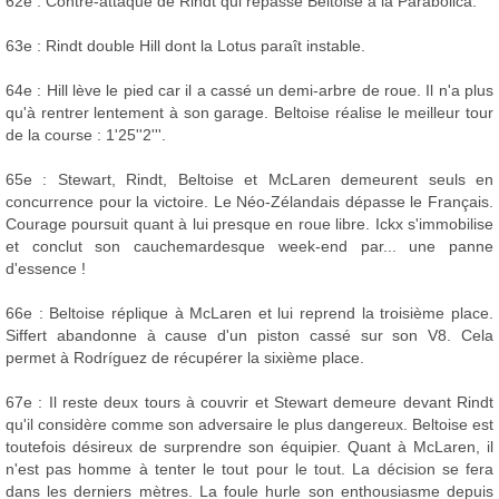
62e : Contre-attaque de Rindt qui repasse Beltoise à la Parabolica.
63e : Rindt double Hill dont la Lotus paraît instable.
64e : Hill lève le pied car il a cassé un demi-arbre de roue. Il n'a plus
qu'à rentrer lentement à son garage. Beltoise réalise le meilleur tour
de la course : 1'25''2'''.
65e : Stewart, Rindt, Beltoise et McLaren demeurent seuls en
concurrence pour la victoire. Le Néo-Zélandais dépasse le Français.
Courage poursuit quant à lui presque en roue libre. Ickx s'immobilise
et conclut son cauchemardesque week-end par... une panne
d'essence !
66e : Beltoise réplique à McLaren et lui reprend la troisième place.
Siffert abandonne à cause d'un piston cassé sur son V8. Cela
permet à Rodríguez de récupérer la sixième place.
67e : Il reste deux tours à couvrir et Stewart demeure devant Rindt
qu'il considère comme son adversaire le plus dangereux. Beltoise est
toutefois désireux de surprendre son équipier. Quant à McLaren, il
n'est pas homme à tenter le tout pour le tout. La décision se fera
dans les derniers mètres. La foule hurle son enthousiasme depuis