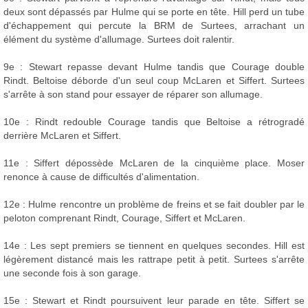
deux sont dépassés par Hulme qui se porte en tête. Hill perd un tube
d'échappement qui percute la BRM de Surtees, arrachant un
élément du système d'allumage. Surtees doit ralentir.
9e : Stewart repasse devant Hulme tandis que Courage double
Rindt. Beltoise déborde d'un seul coup McLaren et Siffert. Surtees
s'arrête à son stand pour essayer de réparer son allumage.
10e : Rindt redouble Courage tandis que Beltoise a rétrogradé
derrière McLaren et Siffert.
11e : Siffert dépossède McLaren de la cinquième place. Moser
renonce à cause de difficultés d'alimentation.
12e : Hulme rencontre un problème de freins et se fait doubler par le
peloton comprenant Rindt, Courage, Siffert et McLaren.
14e : Les sept premiers se tiennent en quelques secondes. Hill est
légèrement distancé mais les rattrape petit à petit. Surtees s'arrête
une seconde fois à son garage.
15e : Stewart et Rindt poursuivent leur parade en tête. Siffert se