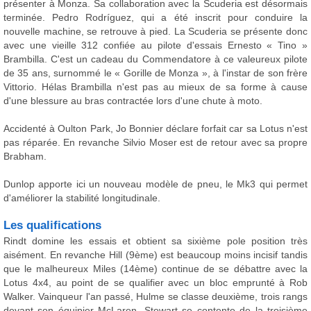
présenter à Monza. Sa collaboration avec la Scuderia est désormais
terminée. Pedro Rodríguez, qui a été inscrit pour conduire la
nouvelle machine, se retrouve à pied. La Scuderia se présente donc
avec une vieille 312 confiée au pilote d'essais Ernesto « Tino »
Brambilla. C'est un cadeau du Commendatore à ce valeureux pilote
de 35 ans, surnommé le « Gorille de Monza », à l'instar de son frère
Vittorio. Hélas Brambilla n'est pas au mieux de sa forme à cause
d'une blessure au bras contractée lors d'une chute à moto.
Accidenté à Oulton Park, Jo Bonnier déclare forfait car sa Lotus n'est
pas réparée. En revanche Silvio Moser est de retour avec sa propre
Brabham.
Dunlop apporte ici un nouveau modèle de pneu, le Mk3 qui permet
d'améliorer la stabilité longitudinale.
Les qualifications
Rindt domine les essais et obtient sa sixième pole position très
aisément. En revanche Hill (9ème) est beaucoup moins incisif tandis
que le malheureux Miles (14ème) continue de se débattre avec la
Lotus 4x4, au point de se qualifier avec un bloc emprunté à Rob
Walker. Vainqueur l'an passé, Hulme se classe deuxième, trois rangs
devant son équipier McLaren. Stewart se contente de la troisième