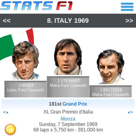
<<
8.
ITALY
1969
>>
J.STEWART
J.RINDT
Matra Ford Cosworth
Lotus Ford Cosworth
J.BELTOISE
Matra Ford Cosworth
181st
Grand Prix
<•
XL Gran Premio d'Italia
•>
Monza
Sunday, 7 September 1969
68 laps x 5.750 km - 391.000 km