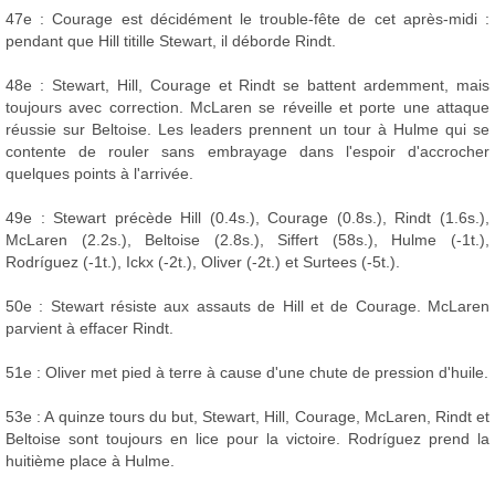
47e : Courage est décidément le trouble-fête de cet après-midi :
pendant que Hill titille Stewart, il déborde Rindt.
48e : Stewart, Hill, Courage et Rindt se battent ardemment, mais
toujours avec correction. McLaren se réveille et porte une attaque
réussie sur Beltoise. Les leaders prennent un tour à Hulme qui se
contente de rouler sans embrayage dans l'espoir d'accrocher
quelques points à l'arrivée.
49e : Stewart précède Hill (0.4s.), Courage (0.8s.), Rindt (1.6s.),
McLaren (2.2s.), Beltoise (2.8s.), Siffert (58s.), Hulme (-1t.),
Rodríguez (-1t.), Ickx (-2t.), Oliver (-2t.) et Surtees (-5t.).
50e : Stewart résiste aux assauts de Hill et de Courage. McLaren
parvient à effacer Rindt.
51e : Oliver met pied à terre à cause d'une chute de pression d'huile.
53e : A quinze tours du but, Stewart, Hill, Courage, McLaren, Rindt et
Beltoise sont toujours en lice pour la victoire. Rodríguez prend la
huitième place à Hulme.