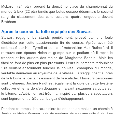
McLaren (24 pts) reprend la deuxième place du championnat du
monde à Ickx (22 pts) tandis que Lotus occupe désormais le second
rang du classement des constructeurs, quatre longueurs devant
Brabham.
Après la course: la folle équipée des Stewart
Stewart regagne les stands péniblement, pressé par une foule
électrisée par cette passionnante fin de course. Après avoir été
embrassé par Ken Tyrrell et son chef mécanicien Max Rutherford, il
retrouve son épouse Helen et grimpe sur le podium où il reçoit le
trophée et les lauriers des mains de Margherita Bandini. Mais les
tifosi se font de plus en plus pressants. Leurs hurlements redoublent
: ils veulent absolument toucher le nouveau champion du monde,
véritable demi-dieu au royaume de la vitesse. Ils s'agglutinent auprès
de la tribune, et certains essaient de l'escalader. Plusieurs personnes
sont piétinées. Jochen Rindt est également la cible de cette hystérie
collective et tente de s'en dégager en faisant zigzaguer sa Lotus sur
le bitume. L'Autrichien est très mal inspiré car plusieurs spectateurs
sont légèrement brûlés par les gaz d'échappement.
Pendant ce temps, les carabiniers fraient bon an mal an un chemin à
Jackie et Helen Stewart, pris de panique devant une telle furie. Les