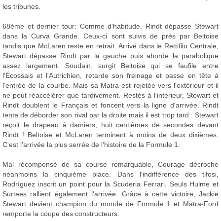
les tribunes.
68ème et dernier tour: Comme d'habitude, Rindt dépasse Stewart
dans la Curva Grande. Ceux-ci sont suivis de près par Beltoise
tandis que McLaren reste en retrait. Arrivé dans le Rettifilo Centrale,
Stewart dépasse Rindt par la gauche puis aborde la parabolique
assez largement. Soudain, surgit Beltoise qui se faufile entre
l'Écossais et l'Autrichien, retarde son freinage et passe en tête à
l'entrée de la courbe. Mais sa Matra est rejetée vers l'extérieur et il
ne peut réaccélérer que tardivement. Restés à l'intérieur, Stewart et
Rindt doublent le Français et foncent vers la ligne d'arrivée. Rindt
tente de déborder son rival par la droite mais il est trop tard : Stewart
reçoit le drapeau à damiers, huit centièmes de secondes devant
Rindt ! Beltoise et McLaren terminent à moins de deux dixièmes.
C'est l'arrivée la plus serrée de l'histoire de la Formule 1.
Mal récompensé de sa course remarquable, Courage décroche
néanmoins la cinquième place. Dans l'indifférence des tifosi,
Rodríguez inscrit un point pour la Scuderia Ferrari. Seuls Hulme et
Surtees rallient également l'arrivée. Grâce à cette victoire, Jackie
Stewart devient champion du monde de Formule 1 et Matra-Ford
remporte la coupe des constructeurs.