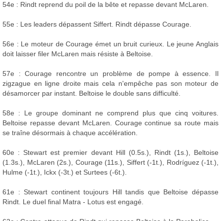
54e : Rindt reprend du poil de la bête et repasse devant McLaren.
55e : Les leaders dépassent Siffert. Rindt dépasse Courage.
56e : Le moteur de Courage émet un bruit curieux. Le jeune Anglais
doit laisser filer McLaren mais résiste à Beltoise.
57e : Courage rencontre un problème de pompe à essence. Il
zigzague en ligne droite mais cela n'empêche pas son moteur de
désamorcer par instant. Beltoise le double sans difficulté.
58e : Le groupe dominant ne comprend plus que cinq voitures.
Beltoise repasse devant McLaren. Courage continue sa route mais
se traîne désormais à chaque accélération.
60e : Stewart est premier devant Hill (0.5s.), Rindt (1s.), Beltoise
(1.3s.), McLaren (2s.), Courage (11s.), Siffert (-1t.), Rodríguez (-1t.),
Hulme (-1t.), Ickx (-3t.) et Surtees (-6t.).
61e : Stewart continent toujours Hill tandis que Beltoise dépasse
Rindt. Le duel final Matra - Lotus est engagé.