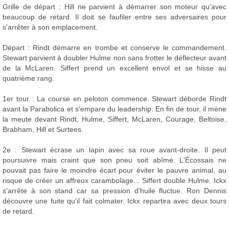
Grille de départ : Hill ne parvient à démarrer son moteur qu'avec
beaucoup de retard. Il doit se faufiler entre ses adversaires pour
s'arrêter à son emplacement.
Départ : Rindt démarre en trombe et conserve le commandement.
Stewart parvient à doubler Hulme non sans frotter le déflecteur avant
de la McLaren. Siffert prend un excellent envol et se hisse au
quatrième rang.
1er tour : La course en peloton commence. Stewart déborde Rindt
avant la Parabolica et s'empare du leadership. En fin de tour, il mène
la meute devant Rindt, Hulme, Siffert, McLaren, Courage, Beltoise,
Brabham, Hill et Surtees.
2e : Stewart écrase un lapin avec sa roue avant-droite. Il peut
poursuivre mais craint que son pneu soit abîmé. L'Écossais ne
pouvait pas faire le moindre écart pour éviter le pauvre animal, au
risque de créer un affreux carambolage... Siffert double Hulme. Ickx
s'arrête à son stand car sa pression d'huile fluctue. Ron Dennis
découvre une fuite qu'il fait colmater. Ickx repartira avec deux tours
de retard.