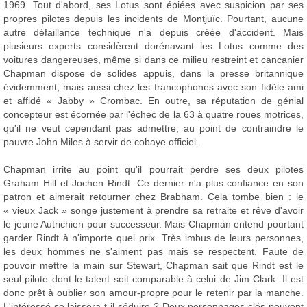
1969. Tout d'abord, ses Lotus sont épiées avec suspicion par ses
propres pilotes depuis les incidents de Montjuïc. Pourtant, aucune
autre défaillance technique n'a depuis créée d'accident. Mais
plusieurs experts considèrent dorénavant les Lotus comme des
voitures dangereuses, même si dans ce milieu restreint et cancanier
Chapman dispose de solides appuis, dans la presse britannique
évidemment, mais aussi chez les francophones avec son fidèle ami
et affidé « Jabby » Crombac. En outre, sa réputation de génial
concepteur est écornée par l'échec de la 63 à quatre roues motrices,
qu'il ne veut cependant pas admettre, au point de contraindre le
pauvre John Miles à servir de cobaye officiel.
Chapman irrite au point qu'il pourrait perdre ses deux pilotes
Graham Hill et Jochen Rindt. Ce dernier n'a plus confiance en son
patron et aimerait retourner chez Brabham. Cela tombe bien : le
« vieux Jack » songe justement à prendre sa retraite et rêve d'avoir
le jeune Autrichien pour successeur. Mais Chapman entend pourtant
garder Rindt à n'importe quel prix. Très imbus de leurs personnes,
les deux hommes ne s'aiment pas mais se respectent. Faute de
pouvoir mettre la main sur Stewart, Chapman sait que Rindt est le
seul pilote dont le talent soit comparable à celui de Jim Clark. Il est
donc prêt à oublier son amour-propre pour le retenir par la manche.
L'intéressé se laissera-t-il séduire ? Deux personnages-clés peuvent