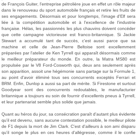
de François Guiter, l'entreprise pétrolière joue en effet un rôle majeur
dans le renouveau du sport automobile français et retire les fruits de
ses engagements. Désormais et pour longtemps, l'image d'Elf sera
liée à la compétition automobile et à l'excellence de l'industrie
française. Hélas, les passionnés les plus chauvins doivent concéder
que cette campagne victorieuse est franco-britannique. Si Jackie
Stewart a accumulé tant de succès, c'est aussi parce que sa
machine et celle de Jean-Pierre Beltoise sont excellemment
préparées par l'atelier de Ken Tyrrell qui apparaît désormais comme
le meilleur préparateur du monde. En outre, la Matra MS80 est
propulsée par le V8 Ford-Cosworth qui, deux ans seulement après
son apparition, assoit une hégémonie sans partage sur la Formule 1,
au point d'avoir éliminé tous ses concurrents exceptés Ferrari et
BRM. Enfin, Dunlop a aussi sa part de mérite. Si Firestone et surtout
Goodyear sont des concurrents redoutables, le manufacturier
britannique a toujours eu soin de fournir d'excellents pneus à Tyrrell,
et leur partenariat semble plus solide que jamais.
Quant au héros du jour, sa consécration paraît d'autant plus évidente
qu'il est devenu, sans aucune contestation possible, le meilleur pilote
de F1 depuis la mort de Jim Clark. C'est d'ailleurs à son ami disparu
qu'il songe le plus en ces heures d'allégresse, comme il le confie