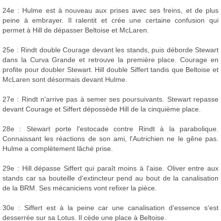
24e : Hulme est à nouveau aux prises avec ses freins, et de plus
peine à embrayer. Il ralentit et crée une certaine confusion qui
permet à Hill de dépasser Beltoise et McLaren.
25e : Rindt double Courage devant les stands, puis déborde Stewart
dans la Curva Grande et retrouve la première place. Courage en
profite pour doubler Stewart. Hill double Siffert tandis que Beltoise et
McLaren sont désormais devant Hulme.
27e : Rindt n'arrive pas à semer ses poursuivants. Stewart repasse
devant Courage et Siffert dépossède Hill de la cinquième place.
28e : Stewart porte l'estocade contre Rindt à la parabolique.
Connaissant les réactions de son ami, l'Autrichien ne le gêne pas.
Hulme a complètement lâché prise.
29e : Hill dépasse Siffert qui paraît moins à l'aise. Oliver entre aux
stands car sa bouteille d'extincteur pend au bout de la canalisation
de la BRM. Ses mécaniciens vont refixer la pièce.
30e : Siffert est à la peine car une canalisation d'essence s'est
desserrée sur sa Lotus. Il cède une place à Beltoise.