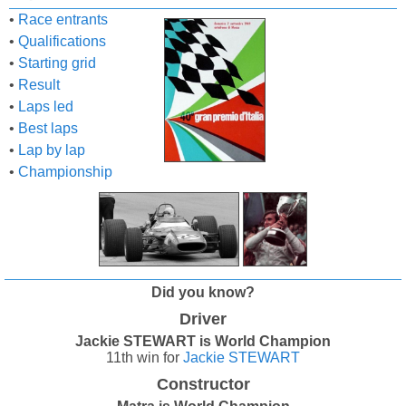
•
Race entrants
•
Qualifications
•
Starting grid
•
Result
•
Laps led
•
Best laps
•
Lap by lap
•
Championship
Did you know?
Driver
Jackie STEWART is World Champion
11th win for
Jackie STEWART
Constructor