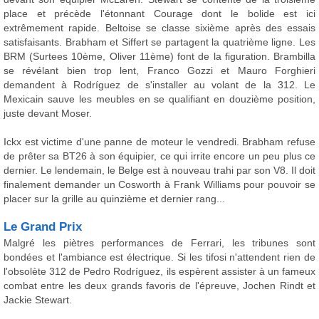
place et précède l'étonnant Courage dont le bolide est ici
extrêmement rapide. Beltoise se classe sixième après des essais
satisfaisants. Brabham et Siffert se partagent la quatrième ligne. Les
BRM (Surtees 10ème, Oliver 11ème) font de la figuration. Brambilla
se révélant bien trop lent, Franco Gozzi et Mauro Forghieri
demandent à Rodríguez de s'installer au volant de la 312. Le
Mexicain sauve les meubles en se qualifiant en douzième position,
juste devant Moser.
Ickx est victime d'une panne de moteur le vendredi. Brabham refuse
de prêter sa BT26 à son équipier, ce qui irrite encore un peu plus ce
dernier. Le lendemain, le Belge est à nouveau trahi par son V8. Il doit
finalement demander un Cosworth à Frank Williams pour pouvoir se
placer sur la grille au quinzième et dernier rang...
Le Grand Prix
Malgré les piètres performances de Ferrari, les tribunes sont
bondées et l'ambiance est électrique. Si les tifosi n'attendent rien de
l'obsolète 312 de Pedro Rodríguez, ils espèrent assister à un fameux
combat entre les deux grands favoris de l'épreuve, Jochen Rindt et
Jackie Stewart.