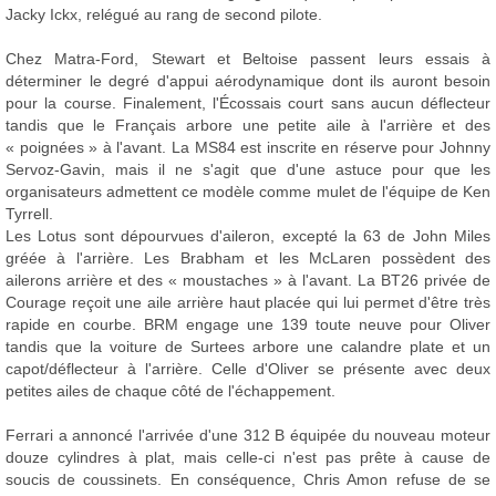
Jacky Ickx, relégué au rang de second pilote.
Chez Matra-Ford, Stewart et Beltoise passent leurs essais à
déterminer le degré d'appui aérodynamique dont ils auront besoin
pour la course. Finalement, l'Écossais court sans aucun déflecteur
tandis que le Français arbore une petite aile à l'arrière et des
« poignées » à l'avant. La MS84 est inscrite en réserve pour Johnny
Servoz-Gavin, mais il ne s'agit que d'une astuce pour que les
organisateurs admettent ce modèle comme mulet de l'équipe de Ken
Tyrrell.
Les Lotus sont dépourvues d'aileron, excepté la 63 de John Miles
gréée à l'arrière. Les Brabham et les McLaren possèdent des
ailerons arrière et des « moustaches » à l'avant. La BT26 privée de
Courage reçoit une aile arrière haut placée qui lui permet d'être très
rapide en courbe. BRM engage une 139 toute neuve pour Oliver
tandis que la voiture de Surtees arbore une calandre plate et un
capot/déflecteur à l'arrière. Celle d'Oliver se présente avec deux
petites ailes de chaque côté de l'échappement.
Ferrari a annoncé l'arrivée d'une 312 B équipée du nouveau moteur
douze cylindres à plat, mais celle-ci n'est pas prête à cause de
soucis de coussinets. En conséquence, Chris Amon refuse de se