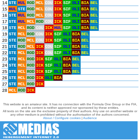
14
STE
HUL
ROD
MCL
COU
ICK
SIF
OLI
BIA
BEL
15
HUL
STE
ROD
MCL
COU
ICK
SIF
OLI
BIA
BEL
16
STE
HUL
ROD
MCL
COU
ICK
SIF
OLI
BIA
BEL
17
STE
HUL
MCL
ROD
COU
ICK
SIF
OLI
BIA
BEL
18
STE
MCL
ROD
COU
ICK
HUL
SIF
OLI
BIA
BEL
19
STE
MCL
ROD
COU
ICK
SIF
OLI
BIA
BEL
20
STE
ROD
MCL
COU
ICK
SIF
OLI
BIA
BEL
21
STE
ROD
MCL
ICK
COU
SIF
OLI
BIA
BEL
22
STE
MCL
ROD
ICK
COU
SIF
OLI
BIA
BEL
23
STE
MCL
ROD
ICK
SIF
OLI
BIA
BEL
24
STE
MCL
ROD
ICK
SIF
OLI
BIA
BEL
25
STE
MCL
ROD
ICK
SIF
OLI
BIA
BEL
26
STE
MCL
ROD
ICK
OLI
BIA
27
STE
MCL
ROD
ICK
28
MCL
ROD
ICK
This website is an amateur site. It has no connection with the Formula One Group or the FIA,
and its content is neither approved nor sponsored by these entities.
All texts on the site are the exclusive property of their authors. Any use on another website or
any other medium is prohibited without the authorisation of the authors concerned.
About / Configure cookies
|
Audience