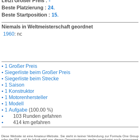
Letzt Großer Preis :
-
Beste Platzierung :
24.
Beste Startposition :
15.
Niemals in Weltmeisterschaft geordnet
1960
:
nc
1 Großer Preis
Siegerliste beim Großer Preis
Siegerliste beim Strecke
1 Saison
1 Konstruktor
1 Motorenhersteller
1 Modell
1 Aufgabe
(100.00 %)
103 Runden gefahren
414 km gefahren
Diese Website ist eine Amateur-Website. Sie steht in keiner Verbindung zur Formula One Group
oder der FIA, und ihr Inhalt wird von diesen Organisationen weder genehmigt noch gesponsert.