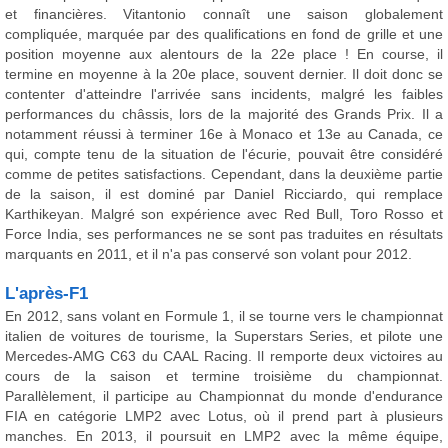
et financières. Vitantonio connaît une saison globalement
compliquée, marquée par des qualifications en fond de grille et une
position moyenne aux alentours de la 22e place ! En course, il
termine en moyenne à la 20e place, souvent dernier. Il doit donc se
contenter d'atteindre l'arrivée sans incidents, malgré les faibles
performances du châssis, lors de la majorité des Grands Prix. Il a
notamment réussi à terminer 16e à Monaco et 13e au Canada, ce
qui, compte tenu de la situation de l'écurie, pouvait être considéré
comme de petites satisfactions. Cependant, dans la deuxième partie
de la saison, il est dominé par Daniel Ricciardo, qui remplace
Karthikeyan. Malgré son expérience avec Red Bull, Toro Rosso et
Force India, ses performances ne se sont pas traduites en résultats
marquants en 2011, et il n'a pas conservé son volant pour 2012.
L'après-F1
En 2012, sans volant en Formule 1, il se tourne vers le championnat
italien de voitures de tourisme, la Superstars Series, et pilote une
Mercedes-AMG C63 du CAAL Racing. Il remporte deux victoires au
cours de la saison et termine troisième du championnat.
Parallèlement, il participe au Championnat du monde d'endurance
FIA en catégorie LMP2 avec Lotus, où il prend part à plusieurs
manches. En 2013, il poursuit en LMP2 avec la même équipe,