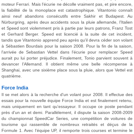
moteur Ferrari. Mais l'écurie ne décolle vraiment pas, et pire encore,
la fiabilité de la monoplace est catastrophique. Vitantonio connaît
ainsi neuf abandons consécutifs entre Sakhir et Budapest. Au
Nürburgring, après deux accidents sous la pluie allemande, l'Italien
et Speed sont violemment pris à partie par leurs patrons, Franz Tost
et Gerhard Berger. Speed est licencié à la suite de cet incident,
tandis que Vitantonio apprend peu après qu'il devra céder son volant
à Sébastien Bourdais pour la saison 2008. Pour la fin de la saison,
l'arrivée de Sebastian Vettel dans l'écurie pour remplacer Speed
aurait pu lui porter préjudice. Finalement, Tonio parvient souvent à
devancer l'Allemand. Il obtient même une belle récompense à
Shanghai, avec une sixième place sous la pluie, alors que Vettel est
quatrième.
Force India
Il se met alors à la recherche d'un volant pour 2008. Il effectue des
essais pour la nouvelle équipe Force India et est finalement retenu,
mais uniquement en tant qu'essayeur. Il occupe ce poste pendant
près d'un an et demi. Parallèlement, il dispute la saison 2008-2009
du championnat SpeedCar Series, une compétition de voitures de
tourisme qui rassemble de nombreux retraités et déçus de la
Formule 1. Avec l'équipe UP, il remporte trois courses et termine le