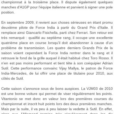
championnat à la troisième place. Il dispute également quelques
manches d'A1GP pour l'équipe italienne et parvient à signer une pole
position.
En septembre 2009, il revient aux choses sérieuses en étant promu
deuxième pilote de Force India à partir du Grand Prix d'Italie. Il
remplace ainsi Giancarlo Fisichella, parti chez Ferrari. Son retour est
très remarqué : qualifié au septième rang, il occupe une excellente
quatrième place en course lorsqu'il doit abandonner à cause d'un
problème de transmission. Les quatre derniers Grands Prix de la
saison voient cependant la Force India rentrer dans le rang et il
retrouve le fond de la grille auquel il était habitué chez Toro Rosso. Il
n'en est pas moins performant et tient tête à son coéquipier Adrian
Sutil. Cette performance convainc Vijay Mallya, le patron de Force
India-Mercedes, de lui offrir une place de titulaire pour 2010, aux
côtés de Sutil.
Cette saison s'annonce sous de bons auspices. La VJM03 de 2010
est une bonne voiture qui permet de viser régulièrement les points.
Vitantonio se met donc en valeur lors des premières courses du
championnat et inscrit huit points lors des deux premières manches.
Mais par la suite, il va peu à peu laisser la vedette à Sutil. En effet,