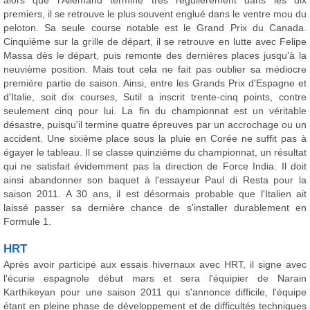
alors que l'Allemand termine très régulièrement dans les dix
premiers, il se retrouve le plus souvent englué dans le ventre mou du
peloton. Sa seule course notable est le Grand Prix du Canada.
Cinquième sur la grille de départ, il se retrouve en lutte avec Felipe
Massa dès le départ, puis remonte des dernières places jusqu'à la
neuvième position. Mais tout cela ne fait pas oublier sa médiocre
première partie de saison. Ainsi, entre les Grands Prix d'Espagne et
d'Italie, soit dix courses, Sutil a inscrit trente-cinq points, contre
seulement cinq pour lui. La fin du championnat est un véritable
désastre, puisqu'il termine quatre épreuves par un accrochage ou un
accident. Une sixième place sous la pluie en Corée ne suffit pas à
égayer le tableau. Il se classe quinzième du championnat, un résultat
qui ne satisfait évidemment pas la direction de Force India. Il doit
ainsi abandonner son baquet à l'essayeur Paul di Resta pour la
saison 2011. A 30 ans, il est désormais probable que l'Italien ait
laissé passer sa dernière chance de s'installer durablement en
Formule 1.
HRT
Après avoir participé aux essais hivernaux avec HRT, il signe avec
l'écurie espagnole début mars et sera l'équipier de Narain
Karthikeyan pour une saison 2011 qui s'annonce difficile, l'équipe
étant en pleine phase de développement et de difficultés techniques