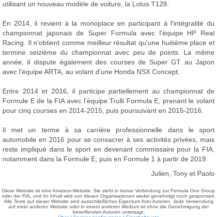
utilisant un nouveau modèle de voiture, la Lotus T128.
En 2014, il revient à la monoplace en participant à l'intégralité du
championnat japonais de Super Formula avec l'équipe HP Real
Racing. Il n'obtient comme meilleur résultat qu'une huitième place et
termine seizième du championnat avec peu de points. La même
année, il dispute également des courses de Super GT au Japon
avec l'équipe ARTA, au volant d'une Honda NSX Concept.
Entre 2014 et 2016, il participe partiellement au championnat de
Formule E de la FIA avec l'équipe Trulli Formula E, prenant le volant
pour cinq courses en 2014-2015, puis poursuivant en 2015-2016.
Il met un terme à sa carrière professionnelle dans le sport
automobile en 2016 pour se consacrer à ses activités privées, mais
reste impliqué dans le sport en devenant commissaire pour la FIA,
notamment dans la Formule E, puis en Formule 1 à partir de 2019.
Julien, Tony et Paolo
Diese Website ist eine Amateur-Website. Sie steht in keiner Verbindung zur Formula One Group
oder der FIA, und ihr Inhalt wird von diesen Organisationen weder genehmigt noch gesponsert.
Alle Texte auf dieser Website sind ausschließliches Eigentum ihrer Autoren. Jede Verwendung
auf einer anderen Website oder in einem anderen Medium ist ohne die Genehmigung der
betreffenden Autoren untersagt.