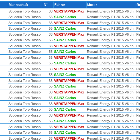
Mannschaft
N°
Fahrer
Motor
R
Scuderia Toro Rosso
33
VERSTAPPEN Max
Renault Energy F1 2015 V6 t h
Pir
Scuderia Toro Rosso
55
SAINZ Carlos
Renault Energy F1 2015 V6 t h
Pir
Scuderia Toro Rosso
33
VERSTAPPEN Max
Renault Energy F1 2015 V6 t h
Pir
Scuderia Toro Rosso
55
SAINZ Carlos
Renault Energy F1 2015 V6 t h
Pir
Scuderia Toro Rosso
33
VERSTAPPEN Max
Renault Energy F1 2015 V6 t h
Pir
Scuderia Toro Rosso
55
SAINZ Carlos
Renault Energy F1 2015 V6 t h
Pir
Scuderia Toro Rosso
33
VERSTAPPEN Max
Renault Energy F1 2015 V6 t h
Pir
Scuderia Toro Rosso
55
SAINZ Carlos
Renault Energy F1 2015 V6 t h
Pir
Scuderia Toro Rosso
33
VERSTAPPEN Max
Renault Energy F1 2015 V6 t h
Pir
Scuderia Toro Rosso
55
SAINZ Carlos
Renault Energy F1 2015 V6 t h
Pir
Scuderia Toro Rosso
33
VERSTAPPEN Max
Renault Energy F1 2015 V6 t h
Pir
Scuderia Toro Rosso
55
SAINZ Carlos
Renault Energy F1 2015 V6 t h
Pir
Scuderia Toro Rosso
33
VERSTAPPEN Max
Renault Energy F1 2015 V6 t h
Pir
Scuderia Toro Rosso
55
SAINZ Carlos
Renault Energy F1 2015 V6 t h
Pir
Scuderia Toro Rosso
33
VERSTAPPEN Max
Renault Energy F1 2015 V6 t h
Pir
Scuderia Toro Rosso
55
SAINZ Carlos
Renault Energy F1 2015 V6 t h
Pir
Scuderia Toro Rosso
33
VERSTAPPEN Max
Renault Energy F1 2015 V6 t h
Pir
Scuderia Toro Rosso
55
SAINZ Carlos
Renault Energy F1 2015 V6 t h
Pir
Scuderia Toro Rosso
33
VERSTAPPEN Max
Renault Energy F1 2015 V6 t h
Pir
Scuderia Toro Rosso
55
SAINZ Carlos
Renault Energy F1 2015 V6 t h
Pir
Scuderia Toro Rosso
33
VERSTAPPEN Max
Renault Energy F1 2015 V6 t h
Pir
Scuderia Toro Rosso
55
SAINZ Carlos
Renault Energy F1 2015 V6 t h
Pir
Scuderia Toro Rosso
33
VERSTAPPEN Max
Renault Energy F1 2015 V6 t h
Pir