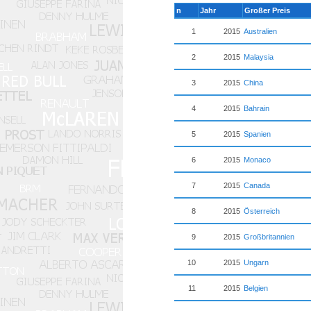
n
Jahr
Großer Preis
1
2015
Australien
2
2015
Malaysia
3
2015
China
4
2015
Bahrain
5
2015
Spanien
6
2015
Monaco
7
2015
Canada
8
2015
Österreich
9
2015
Großbritannien
10
2015
Ungarn
11
2015
Belgien