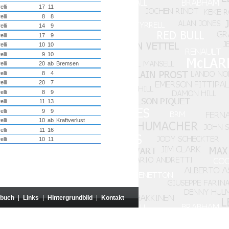
elli
17
11
elli
8
8
elli
14
9
elli
17
9
elli
10
10
elli
9
10
elli
20
ab
Bremsen
elli
8
4
elli
20
7
elli
8
9
elli
11
13
elli
9
9
elli
10
ab
Kraftverlust
elli
11
16
elli
10
11
zbuch
Links
Hintergrundbild
Kontakt
rganisationen weder genehmigt noch gesponsert.
um ist ohne die Genehmigung der betreffenden Autoren