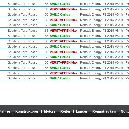
Scuderia Toro Rosso
55
SAINZ Carlos
Renault Energy F1 2015 V6 t h
Pir
Scuderia Toro Rosso
33
VERSTAPPEN Max
Renault Energy F1 2015 V6 t h
Pir
Scuderia Toro Rosso
55
SAINZ Carlos
Renault Energy F1 2015 V6 t h
Pir
Scuderia Toro Rosso
33
VERSTAPPEN Max
Renault Energy F1 2015 V6 t h
Pir
Scuderia Toro Rosso
55
SAINZ Carlos
Renault Energy F1 2015 V6 t h
Pir
Scuderia Toro Rosso
33
VERSTAPPEN Max
Renault Energy F1 2015 V6 t h
Pir
Scuderia Toro Rosso
55
SAINZ Carlos
Renault Energy F1 2015 V6 t h
Pir
Scuderia Toro Rosso
33
VERSTAPPEN Max
Renault Energy F1 2015 V6 t h
Pir
Scuderia Toro Rosso
55
SAINZ Carlos
Renault Energy F1 2015 V6 t h
Pir
Scuderia Toro Rosso
33
VERSTAPPEN Max
Renault Energy F1 2015 V6 t h
Pir
Scuderia Toro Rosso
55
SAINZ Carlos
Renault Energy F1 2015 V6 t h
Pir
Scuderia Toro Rosso
33
VERSTAPPEN Max
Renault Energy F1 2015 V6 t h
Pir
Scuderia Toro Rosso
55
SAINZ Carlos
Renault Energy F1 2015 V6 t h
Pir
Scuderia Toro Rosso
33
VERSTAPPEN Max
Renault Energy F1 2015 V6 t h
Pir
Scuderia Toro Rosso
55
SAINZ Carlos
Renault Energy F1 2015 V6 t h
Pir
Fahrer
Konstruktoren
Motors
Reifen
Länder
Rennstrecken
Noti
teht in keiner Verbindung zur Formula One Group oder der FIA, und ihr Inhalt wird von diesen O
 Eigentum ihrer Autoren. Jede Verwendung auf einer anderen Website oder in einem anderen Medi