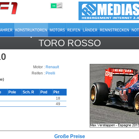
OFF
ON
TORO ROSSO
0
Motor :
Renault
Reifen :
Pirelli
ue)
e
Pole
Sch. R
Pod
Pkt
18
49
Große Preise