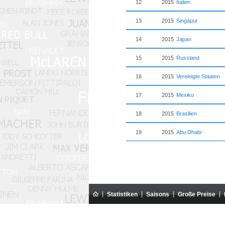
12
2015
Italien
13
2015
Singapur
14
2015
Japan
15
2015
Russland
16
2015
Vereinigte Staaten
17
2015
Mexiko
18
2015
Brasilien
19
2015
Abu Dhabi
Statistiken
Saisons
Große Preise
Diese Website ist eine Amateur-Website. Sie s
Alle Texte auf dieser Website sind ausschließliches