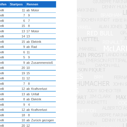
eifen
Startpos
Rennen
elli
11
ab
Motor
elli
7
9
elli
6
7
elli
15
8
elli
13
17
Motor
elli
14
13
elli
15
ab
Elektrik
elli
9
ab
Rad
elli
6
11
elli
5
9
elli
9
ab
Zusammenstoß
elli
20
10
elli
19
15
elli
11
12
elli
7
8
elli
12
ab
Kraftverlust
elli
13
ab
Unfall
elli
8
ab
Elektrik
elli
9
4
elli
12
ab
Kraftverlust
elli
18
8
elli
10
ab
Zurück gezogen
elli
20
12