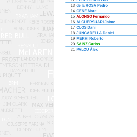
12
PEREZ-SALA Luis
13
de la ROSA Pedro
14
GENE Marc
15
ALONSO Fernando
16
ALGUERSUARI Jaime
17
CLOS Dani
18
JUNCADELLA Daniel
19
MERHI Roberto
20
SAINZ Carlos
21
PALOU Álex