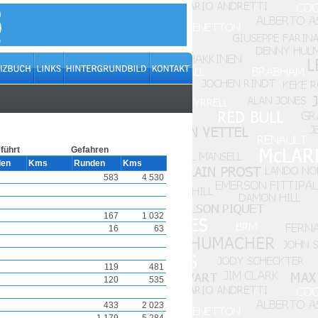
führt
Gefahren
den
Kms
Runden
Kms
583
4 530
167
1 032
16
63
119
481
120
535
433
2 023