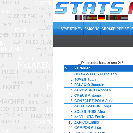
Mit mindestens einem GP
n
21 fahrer
1
GODIA-SALES Francisco
2
JOVER Juan
3
PALACIO Joaquin
4
de PORTAGO Alfonso
5
CREUS Antonio
6
GONZALEZ-POLA Julio
7
de BAGRATION Jorge
8
SOLER-ROIG Alex
9
de VILLOTA Emilio
10
ZAPICO Emilio
11
CAMPOS Adrian