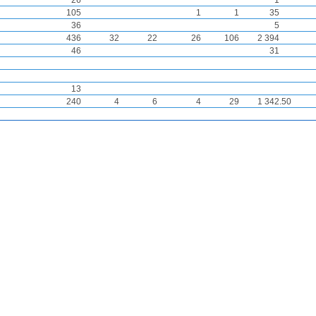
26
1
105
1
1
35
36
5
436
32
22
26
106
2 394
46
31
13
240
4
6
4
29
1 342.50