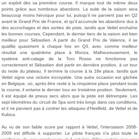
un exploit dès sa première course. Il marque tout de même deux
points grâce aux nombreux abandons. La suite de la saison sera
beaucoup moins héroïque pour lui, puisqu'il ne parvient pas en Q2
avant le Grand Prix de France, et qu'il accumule les abandons dus à
des accrochages et des sorties de piste, tandis que Vettel enchaîne
les bonnes courses. Cependant, le dernier tiers de la saison est bien
meilleur pour Sébastien. A partir du Grand Prix de Valence, il se
qualifie quasiment à chaque fois en Q3, avec comme meilleur
résultat une quatrième place à Monza. Malheureusement, le
système anti-calage de la Toro Rosso ne fonctionne pas
correctement et Sébastien doit partir en dernière position, à un tour
du reste du plateau. Il termine la course à la 18e place, tandis que
Vettel signe une victoire incroyable. Une autre occasion est gâchée
en Belgique, où, après être resté à la cinquième place pendant toute
la course, il entame le dernier tour en troisième position. Seulement,
il est équipé de pneus secs alors que la piste est détrempée. Les
sept kilomètres du circuit de Spa sont très longs dans ces conditions,
et il ne parvient pas à contrer les attaques d'Heidfeld, de Vettel et de
Kubica.
Au vu de son faible score par rapport à Vettel, l'intersaison 2008-
2009 est difficile à supporter. Le pilote français n'a plus toute la