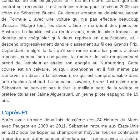
confiance de ses employeurs et il est loin d'être certain que son
contrat soit reconduit. Il est toutefois retenu pour la saison 2009 aux
côtés de Sébastien Buemi. Ce dernier entame sa deuxième saison
de Formule 1 avec une voiture qui n'a pas effectué beaucoup
d'essais. Malgré tout, les deux « Séb » marquent des points en
Australie. La fiabilité est au rendez-vous, mais le pilote français ne
domine son coéquipier qu'à deux reprises en qualifications, et il
descend progressivement dans le classement au fil des Grands Prix.
Cependant, malgré le fait qu'il soit rentré dans les points à deux
reprises, comme son coéquipier, la rumeur de son remplacement
prend de l'ampleur et atteint son apogée au Nürburgring. Cette
course est un calvaire, puisqu'il abandonne, et il finit même par
s'énerver en direct à la télévision, ce qui est compréhensible dans
une réaction à chaud. La semaine suivante, Franz Tost estime que
Sébastien ne parvient pas à tirer le meilleur parti de la voiture et
préfère titulariser Jaime Alguersuari, un jeune pilote espagnol de 19
ans.
L'après-F1
Après avoir terminé deux fois deuxième des 24 Heures du Mans
avec Peugeot en 2009 et 2011, Sébastien retourne aux Etats-Unis
en 2012 pour participer au championnat IndyCar, tout en continuant
à prendre part à des courses d'endurance. Il renoue avec la victoire