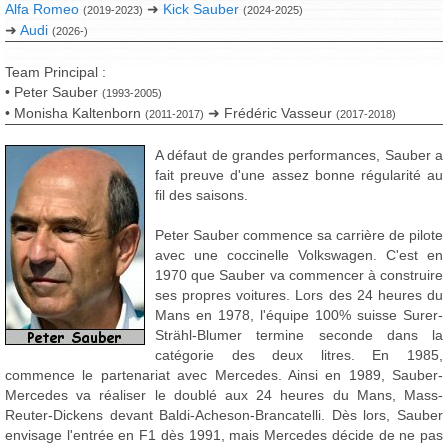
Alfa Romeo
➜
Kick Sauber
(2019-2023)
(2024-2025)
➜
Audi
(2026-)
Team Principal :
• Peter Sauber
(1993-2005)
• Monisha Kaltenborn
➜ Frédéric Vasseur
(2011-2017)
(2017-2018)
A défaut de grandes performances, Sauber a
fait preuve d'une assez bonne régularité au
fil des saisons.
Peter Sauber commence sa carrière de pilote
avec une coccinelle Volkswagen. C'est en
1970 que Sauber va commencer à construire
ses propres voitures. Lors des 24 heures du
Mans en 1978, l'équipe 100% suisse Surer-
Strähl-Blumer termine seconde dans la
catégorie des deux litres. En 1985,
commence le partenariat avec Mercedes. Ainsi en 1989, Sauber-
Mercedes va réaliser le doublé aux 24 heures du Mans, Mass-
Reuter-Dickens devant Baldi-Acheson-Brancatelli. Dès lors, Sauber
envisage l'entrée en F1 dès 1991, mais Mercedes décide de ne pas