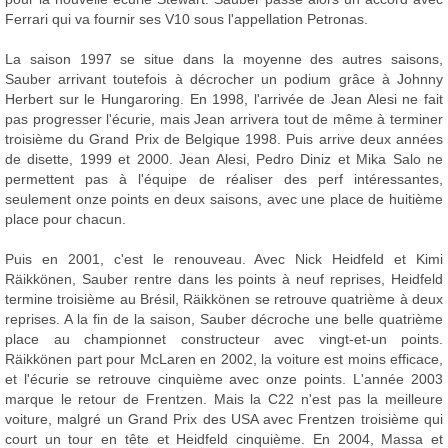
Ferrari qui va fournir ses V10 sous l'appellation Petronas.
La saison 1997 se situe dans la moyenne des autres saisons,
Sauber arrivant toutefois à décrocher un podium grâce à Johnny
Herbert sur le Hungaroring. En 1998, l'arrivée de Jean Alesi ne fait
pas progresser l'écurie, mais Jean arrivera tout de même à terminer
troisième du Grand Prix de Belgique 1998. Puis arrive deux années
de disette, 1999 et 2000. Jean Alesi, Pedro Diniz et Mika Salo ne
permettent pas à l'équipe de réaliser des perf intéressantes,
seulement onze points en deux saisons, avec une place de huitième
place pour chacun.
Puis en 2001, c'est le renouveau. Avec Nick Heidfeld et Kimi
Räikkönen, Sauber rentre dans les points à neuf reprises, Heidfeld
termine troisième au Brésil, Räikkönen se retrouve quatrième à deux
reprises. A la fin de la saison, Sauber décroche une belle quatrième
place au championnet constructeur avec vingt-et-un points.
Räikkönen part pour McLaren en 2002, la voiture est moins efficace,
et l'écurie se retrouve cinquième avec onze points. L'année 2003
marque le retour de Frentzen. Mais la C22 n'est pas la meilleure
voiture, malgré un Grand Prix des USA avec Frentzen troisième qui
court un tour en tête et Heidfeld cinquième. En 2004, Massa et