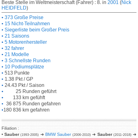
Beste Stelle im Weltmeisterschaft (Fahrer) : 8. in
2001
(
Nick
HEIDFELD
)
373 Große Preise
15 Nicht-Teilnahmen
Siegerliste beim Großer Preis
21 Saisons
5 Motorenhersteller
32 fahrer
21 Modelle
3 Schnellste Runden
10 Podiumsplätze
513 Punkte
1.38 Pkt / GP
24.43 Pkt / Saison
25 Runden geführt
133 km gefühft
36 875 Runden gefahren
180 836 km gefahren
Filiation :
•
Sauber
➜
BMW Sauber
➜
Sauber
➜
(1993-2005)
(2006-2010)
(2011-2018)