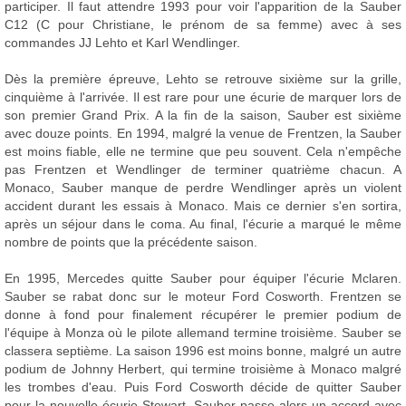
participer. Il faut attendre 1993 pour voir l'apparition de la Sauber
C12 (C pour Christiane, le prénom de sa femme) avec à ses
commandes JJ Lehto et Karl Wendlinger.
Dès la première épreuve, Lehto se retrouve sixième sur la grille,
cinquième à l'arrivée. Il est rare pour une écurie de marquer lors de
son premier Grand Prix. A la fin de la saison, Sauber est sixième
avec douze points. En 1994, malgré la venue de Frentzen, la Sauber
est moins fiable, elle ne termine que peu souvent. Cela n'empêche
pas Frentzen et Wendlinger de terminer quatrième chacun. A
Monaco, Sauber manque de perdre Wendlinger après un violent
accident durant les essais à Monaco. Mais ce dernier s'en sortira,
après un séjour dans le coma. Au final, l'écurie a marqué le même
nombre de points que la précédente saison.
En 1995, Mercedes quitte Sauber pour équiper l'écurie Mclaren.
Sauber se rabat donc sur le moteur Ford Cosworth. Frentzen se
donne à fond pour finalement récupérer le premier podium de
l'équipe à Monza où le pilote allemand termine troisième. Sauber se
classera septième. La saison 1996 est moins bonne, malgré un autre
podium de Johnny Herbert, qui termine troisième à Monaco malgré
les trombes d'eau. Puis Ford Cosworth décide de quitter Sauber
pour la nouvelle écurie Stewart. Sauber passe alors un accord avec