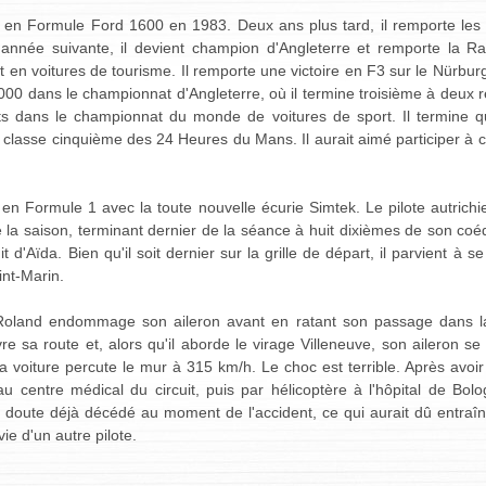
en Formule Ford 1600 en 1983. Deux ans plus tard, il remporte les t
L'année suivante, il devient champion d'Angleterre et remporte la 
 en voitures de tourisme. Il remporte une victoire en F3 sur le Nürbu
3000 dans le championnat d'Angleterre, où il termine troisième à deux 
ts dans le championnat du monde de voitures de sport. Il termine
classe cinquième des 24 Heures du Mans. Il aurait aimé participer à c
 en Formule 1 avec la toute nouvelle écurie Simtek. Le pilote autrichie
e la saison, terminant dernier de la séance à huit dixièmes de son co
t d'Aïda. Bien qu'il soit dernier sur la grille de départ, il parvient à 
int-Marin.
s, Roland endommage son aileron avant en ratant son passage dans la
 sa route et, alors qu'il aborde le virage Villeneuve, son aileron se 
sa voiture percute le mur à 315 km/h. Le choc est terrible. Après avoi
u centre médical du circuit, puis par hélicoptère à l'hôpital de Bolo
ans doute déjà décédé au moment de l'accident, ce qui aurait dû entraî
ie d'un autre pilote.