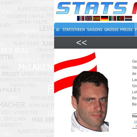
<<
Ge
St
de
La
Gr
Let
Be
Bes
Ni
1