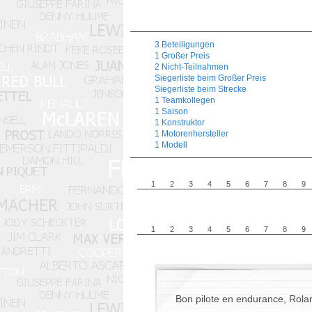
3 Beteiligungen
1 Großer Preis
2 Nicht-Teilnahmen
Siegerliste beim Großer Preis
Siegerliste beim Strecke
1 Teamkollegen
1 Saison
1 Konstruktor
1 Motorenhersteller
1 Modell
1
2
3
4
5
6
7
8
9
1
2
3
4
5
6
7
8
9
Bon pilote en endurance, Roland