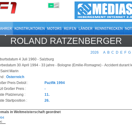
OFF
ON
ROLAND RATZENBERGER
2026
A
B
C
D
E
F
G
burtsdatum 4 Juli 1960 - Salzburg
erbedatum 30 April 1994 - 33 jahre - Bologne (Emilie-Romagne) - Accident durant 
 Saint Marin
nd :
Österreich
oßer Preis Debüt :
Pazifik 1994
zt Großer Preis :
-
ste Platzierung :
11.
te Startposition :
26.
emals in Weltmeisterschaft geordnet
994
nc