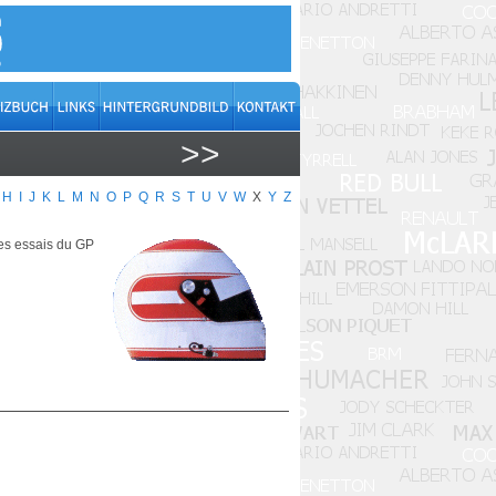
>>
H
I
J
K
L
M
N
O
P
Q
R
S
T
U
V
W
X
Y
Z
les essais du GP