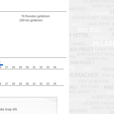
78 Runden gefahren
289 km gefahren
2
6
27
28
29
30
31
32
33
34
6
27
28
29
30
31
32
33
34
és trop tôt.