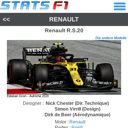
<<
RENAULT
Renault
R.S.20
Die andere Modelle
Designer :
Nick Chester (Dir. Technique)
Simon Virrill (Design)
Dirk de Beer (Aérodynamique)
Motor :
Renault
Reifen :
Pirelli