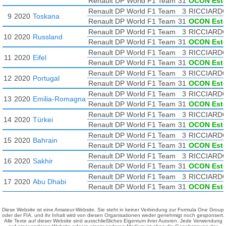
Renault DP World F1 Team
31
OCON Est
Renault DP World F1 Team
3
RICCIARDO
9
2020
Toskana
Renault DP World F1 Team
31
OCON Est
Renault DP World F1 Team
3
RICCIARDO
10
2020
Russland
Renault DP World F1 Team
31
OCON Est
Renault DP World F1 Team
3
RICCIARDO
11
2020
Eifel
Renault DP World F1 Team
31
OCON Est
Renault DP World F1 Team
3
RICCIARDO
12
2020
Portugal
Renault DP World F1 Team
31
OCON Est
Renault DP World F1 Team
3
RICCIARDO
13
2020
Emilia-Romagna
Renault DP World F1 Team
31
OCON Est
Renault DP World F1 Team
3
RICCIARDO
14
2020
Türkei
Renault DP World F1 Team
31
OCON Est
Renault DP World F1 Team
3
RICCIARDO
15
2020
Bahrain
Renault DP World F1 Team
31
OCON Est
Renault DP World F1 Team
3
RICCIARDO
16
2020
Sakhir
Renault DP World F1 Team
31
OCON Est
Renault DP World F1 Team
3
RICCIARDO
17
2020
Abu Dhabi
Renault DP World F1 Team
31
OCON Est
Diese Website ist eine Amateur-Website. Sie steht in keiner Verbindung zur Formula One Group
oder der FIA, und ihr Inhalt wird von diesen Organisationen weder genehmigt noch gesponsert.
Alle Texte auf dieser Website sind ausschließliches Eigentum ihrer Autoren. Jede Verwendung