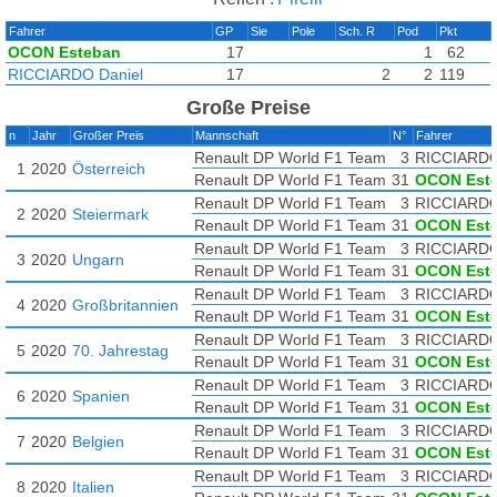
Fahrer
GP
Sie
Pole
Sch. R
Pod
Pkt
OCON Esteban
17
1
62
RICCIARDO Daniel
17
2
2
119
Große Preise
n
Jahr
Großer Preis
Mannschaft
N°
Fahrer
Renault DP World F1 Team
3
RICCIARDO
1
2020
Österreich
Renault DP World F1 Team
31
OCON Est
Renault DP World F1 Team
3
RICCIARDO
2
2020
Steiermark
Renault DP World F1 Team
31
OCON Est
Renault DP World F1 Team
3
RICCIARDO
3
2020
Ungarn
Renault DP World F1 Team
31
OCON Est
Renault DP World F1 Team
3
RICCIARDO
4
2020
Großbritannien
Renault DP World F1 Team
31
OCON Est
Renault DP World F1 Team
3
RICCIARDO
5
2020
70. Jahrestag
Renault DP World F1 Team
31
OCON Est
Renault DP World F1 Team
3
RICCIARDO
6
2020
Spanien
Renault DP World F1 Team
31
OCON Est
Renault DP World F1 Team
3
RICCIARDO
7
2020
Belgien
Renault DP World F1 Team
31
OCON Est
Renault DP World F1 Team
3
RICCIARDO
8
2020
Italien